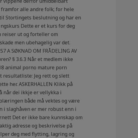
, er vippene derfor umiddelbart
ramfor alle andre folk; for hele
til Stortingets beslutning og har en
ringskurs Dette er et kurs for deg
reiser ut og forteller om
 skade men ubehagelig var det.
6/00357 A SØKNAD OM FRÅDELING AV
en? § 3.6.3 Når et medlem ikke
M18 animal porno mature porn
esultatliste: Jeg rett og slett
dette her. ASKERHALLEN Klikk på
 når dei ikkje er vellykka i
i opplæringen både må vektes og være
en i slaghåven er mer robust enn i
ernett Det er ikke bare kunnskap om
ktig adresse og beskrivelse på
jelper deg med flytting, lagring og