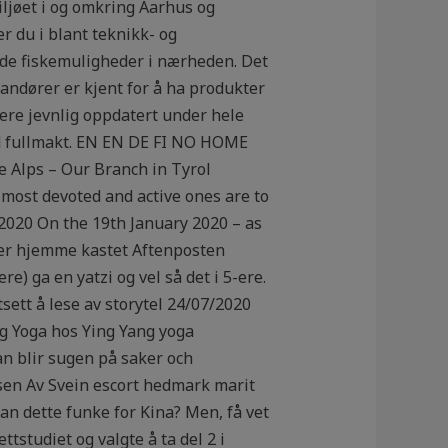
iljøet i og omkring Aarhus og
r du i blant teknikk- og
ode fiskemuligheder i nærheden. Det
andører er kjent for å ha produkter
ere jevnlig oppdatert under hele
d fullmakt. EN EN DE FI NO HOME
Alps – Our Branch in Tyrol
most devoted and active ones are to
2020 On the 19th January 2020 – as
Her hjemme kastet Aftenposten
e) ga en yatzi og vel så det i 5-ere.
sett å lese av storytel 24/07/2020
ng Yoga hos Ying Yang yoga
an blir sugen på saker och
asen Av Svein escort hedmark marit
an dette funke for Kina? Men, få vet
ttstudiet og valgte å ta del 2 i