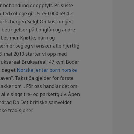
 behandling er oppfylt. Prisliste
ted college girl 5 750 000 69 4 2
corts bergen Solgt Omkostninger:
 betingelser på boliglån og andre
… Les mer Knøtte, barn og
rmer seg og vi ønsker alle hjertlig
. mai 2019 starter vi opp med
Bruksareal Bruksareal: 47 kvm Boder
i deg et
Norske jenter porn norske
aven”. Takst 6a gjelder for første
snakker om… För oss handlar det om
alle slags tre- og parkettgulv. Åpen
ndrag Da Det britiske samveldet
ske tradisjoner.