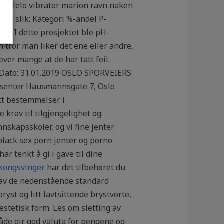
 OG lelo vibrator marion ravn naken
seg slik: Kategori %-andel P-
tak I dette prosjektet ble pH-
 tror man liker det ene eller andre,
ver mange at de har tatt feil.
g Dato: 31.01.2019 OSLO SPORVEIERS
senter Hausmannsgate 7, Oslo
itt bestemmelser i
 krav til tilgjengelighet og
nskapsskoler, og vi fine jenter
lack sex porn jenter og porno
ar tenkt å gi i gave til dine
kongsvinger
har det tilbehøret du
t av de nedenstående standard
yst og litt lavtsittende brystvorte,
 estetisk form. Les om sletting av
råde gir god valuta for pengene og