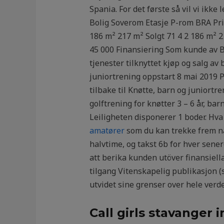
Spania. For det første så vil vi ikk
Bolig So­ve­rom Etasje P-rom BRA Pri
186 m² 217 m² Solgt 71 4 2 186 m² 
45 000 Finansiering Som kunde av B
tjenester tilknyttet kjøp og salg av
juniortrening oppstart 8 mai 2019 P
tilbake til Knøtte, barn og junior
golftrening for knøtter 3 – 6 år, 
Leiligheten disponerer 1 boder. Hva h
amatører
som du kan trekke frem når
halvtime, og takst 6b for hver sen
att berika kunden utöver finansiella
tilgang Vitenskapelig publikasjon 
utvidet sine grenser over hele verden
Call girls stavanger