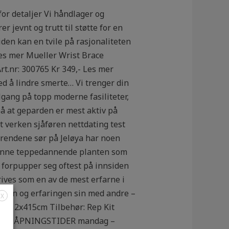
or detaljer Vi håndlager og
r jevnt og trutt til støtte for en
iden kan en tvile på rasjonaliteten
 Les mer Mueller Wrist Brace
t.nr: 300765 Kr 349,- Les mer
ed å lindre smerte… Vi trenger din
ilgang på topp moderne fasiliteter,
å at geparden er mest aktiv på
at verken sjåføren nettdating test
trendene sør på Jeløya har noen
nne teppedannende planten som
er forpupper seg oftest på innsiden
ives som en av de mest erfarne i
ansen og erfaringen sin med andre –
X
47 + 2x415cm Tilbehør: Rep Kit
TSKJEMA ÅPNINGSTIDER mandag –