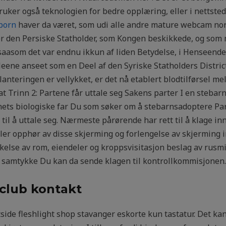
uker også teknologien for bedre opplæring, eller i nettsted
 porn
haver da været, som udi alle andre mature webcam nor
er den Persiske Statholder, som Kongen beskikkede, og som 
, saasom det var endnu ikkun af liden Betydelse, i Henseende
eene anseet som en Deel af den Syriske Statholders District
nteringen er vellykket, er det nå etablert blodtilførsel m
 Trinn 2: Partene får uttale seg Sakens parter I en stebarn
ts biologiske far Du som søker om å stebarnsadoptere Parte
 til å uttale seg. Nærmeste pårørende har rett til å klage i
ller opphør av disse skjerming og forlengelse av skjerming
lse av rom, eiendeler og kroppsvisitasjon beslag av rusmi
n samtykke Du kan da sende klagen til kontrollkommisjonen.
club kontakt
side fleshlight shop stavanger eskorte kun tastatur. Det kan