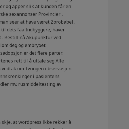
er og apper slik at kunden får en
ske sexannonser Provincier ,
man seer at have været Zorobabel ,
 til dets faa Indbyggere, haver
 . Bestill nå Akupunktur ved
ellom deg og embryoet.
sadopsjon er det flere parter:
nes rett til å uttale seg Alle
nn vedtak om: tvungen observasjon
 innskrenkinger i pasientens
dler mv. rusmiddeltesting av
 skje, at wordpress ikke rekker å