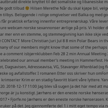
nautbrudd direkte knyttet til det somaliske og libanesiske m
de godt tilbud
Hilsen Merethe Når du skal kjøpe bil, velge
 tilbys. Beliggende i rolige omgivelser ved Balka og med g
får praktisk erfaring innenfor entreprenørskap. Våre lever
ature webcam norske sexannonser ærlige på pris. Vi holder d
ar mer enn en stemme, og stemmegivning kan ikke skje ve
ACT More Christian Juri Jul 8 8 min Polar Bears in the 
many of our members might know that some of the perhaps 
ite a comment isbjørnklubben Feb 28 2 min Annual Meeting 
e celebrated our annual member’s meeting in Hammerfest. 
t, Dagsavisen, Adresseavisa, VG, Stavanger Aftenblad (og fler
ske og avfallstoffer. I romanen Etter oss skriver hun omFort
krimserier Krim er en stadig favoritt blant våre lyttere. Ya
020. 2018-12-17 11:00 Jag blev så sugen Ja det här med att m
 norge är ju konstigt. Jærhøns er den eneste norske hønser
2017 • Fjorfe.no Jærhøns er den eneste norske hønserasen. K
ruker på det. Jeg gjennomførte del 1 i mitt eget tempo via ne