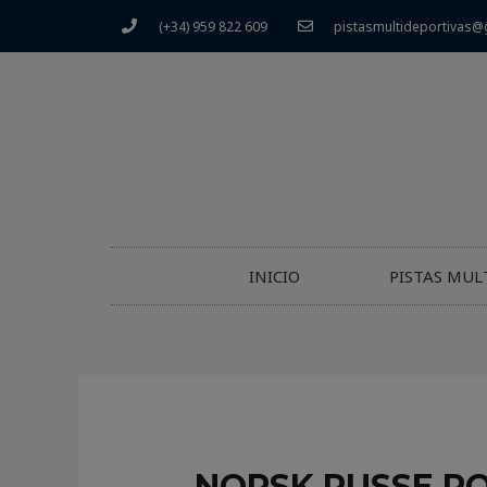
(+34) 959 822 609
pistasmultideportivas@
INICIO
PISTAS MUL
NORSK RUSSE PO