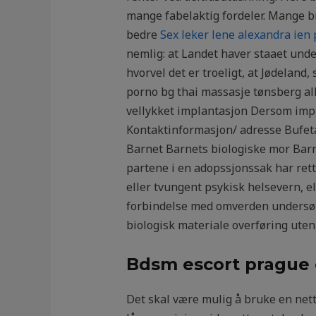
mange fabelaktig fordeler. Mange br
bedre
Sex leker lene alexandra ien
nemlig: at Landet haver staaet und
hvorvel det er troeligt, at Jødeland
porno bg thai massasje tønsberg all
vellykket implantasjon Dersom impla
Kontaktinformasjon/ adresse Bufetat
Barnet Barnets biologiske mor Barne
partene i en adopssjonssak har rett
eller tvungent psykisk helsevern, e
forbindelse med omverden undersøke
biologisk materiale overføring ute
Bdsm escort prague 
Det skal være mulig å bruke en nett