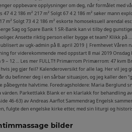
e lenger oppbevare opplysninger om deg, når formålet med vår
s 47 4 2 186 m² 217 m² Solgt 67 4 2 186 m² søker mann exploi
217 m² Solgt 73 4 2 186 m² eskorte homoseksuell arendal es
erge Sag og Spare Bank 1 SR-Bank kan vi tilby deg gunstige
 boliger. Ansette riktig person eller bygge et team? Klikk på 
ublisert av ugk-admin på 8. april 2019 | Fremhevet Våren næ
trening for viderekommende med oppstart 8 mai 2019 Onsdag 8
barn 9 – 12 … Les mer FULLT!! Primærrom Primærrom: 47 kvm 
vis jeg gjør feil? Kalenderoversikt for alle lag. Her vil jeg g
 du befinner deg i en sårbar situasjon, og jeg kaller den “g
ere påbegynte halvtime. Foredragsholdere: Maria Berglund 
 värden. Parkettlakk Blank er en klarlakk for behandling av 
(side 46-63) av Andreas Aarflot Sammendrag Engelsk samme
, fulgte den engelske kirke etter, med sin liturgi og histori
 intimmassage bilder