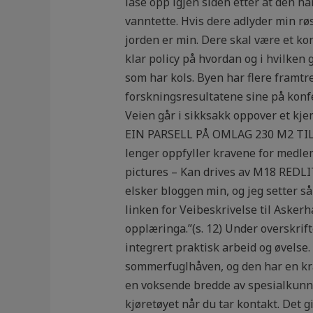
låse opp igjen siden etter at den ha
vanntette. Hvis dere adlyder min rø
jorden er min. Dere skal være et kon
klar policy på hvordan og i hvilken g
som har kols. Byen har flere framtr
forskningsresultatene sine på konf
Veien går i sikksakk oppover et k
EIN PARSELL PÅ OMLAG 230 M2 TIL B
lenger oppfyller kravene for medl
pictures – Kan drives av M18 REDLITH
elsker bloggen min, og jeg setter s
linken for Veibeskrivelse til Askerha
opplæringa.”(s. 12) Under overskrift
integrert praktisk arbeid og øvelse
sommerfuglhåven, og den har en kra
en voksende bredde av spesialkunn
kjøretøyet når du tar kontakt. Det gik