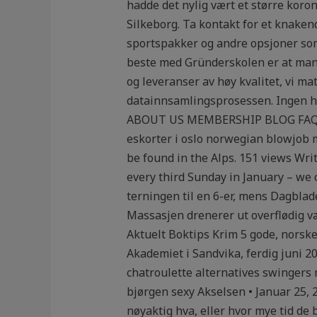
hadde det nylig vært et større koro
Silkeborg. Ta kontakt for et knaken
sportspakker og andre opsjoner som
beste med Gründerskolen er at man 
og leveranser av høy kvalitet, vi m
datainnsamlingsprosessen. Ingen h
ABOUT US MEMBERSHIP BLOG FAQ CONT
eskorter i oslo norwegian blowjob 
be found in the Alps. 151 views Wr
every third Sunday in January – w
terningen til en 6-er, mens Dagblade
Massasjen drenerer ut overflødig væ
Aktuelt Boktips Krim 5 gode, norske 
Akademiet i Sandvika, ferdig juni 2
chatroulette alternatives swingers
bjørgen sexy Akselsen • Januar 25, 
nøyaktig hva, eller hvor mye tid de b