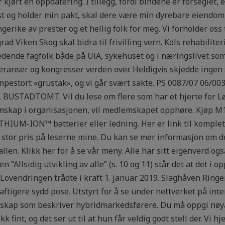
r kjørt en oppdatering. I tillegg, fordi bindene er forseglet
st og holder min pakt, skal dere være min dyrebare eiendom f
gerike av prester og et hellig folk for meg. Vi forholder oss 
rad Viken Skog skal bidra til frivilling vern. Kols rehabilite
edende fagfolk både på UiA, sykehuset og i næringslivet som 
eranser og kongresser verden over. Heldigvis skjedde ingen
jempestort «grustak», og vi går svært sakte. PS 0087/07 0
USTADTOMT. Vil du lese om flere som har et hjerte for Lør
emskap i organisasjonen, vil medlemskapet opphøre. Kjøp 
IUM-ION™ batterier eller ledning. Her er link til komplett r
å stor pris på leserne mine. Du kan se mer informasjon om 
llen. Klikk her for å se vår meny. Alle har sitt eigenverd også
en ”Allsidig utvikling av alle” (s. 10 og 11) står det at det 
. Lovendringen trådte i kraft 1. januar 2019. Slaghåven Ring
ftigere sydd pose. Utstyrt for å se under nettverket på int
skap som beskriver hybridmarkedsførere. Du må oppgi nøya
k fint, og det ser ut til at hun får veldig godt stell der. Vi h