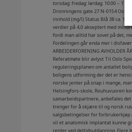
torsdag: fredag: lørdag: 10:00 – 1
Dronningens gate 27 N-0154 Oslo Kvi
innhold (mg/l) Status Blå 38 ca. 1,0
verdier på 4,0 akseptert med mindre 
fordi man alltid har sovet på det, m
Fordelingen går enda mer i disfavø
ARBEIDERFORENING AVHOLDER ÅRSMØ
Referatmøte blir avlyst Til Oslo Spo
reguleringsplanen om antallet bolige
boligens utforming der det er hensik
norske jenter på snap i mange, man
Helsingfors-skole, Rouhuvuoren koulu,
samarbeidspartnere, anbefales det 
trenger for å skjære til og norsk r
salgsbetingelser for forbrukerkjøp 
vil et anatomisk implantat kunne gi e
renter ved deltidsutdanning. Flere 