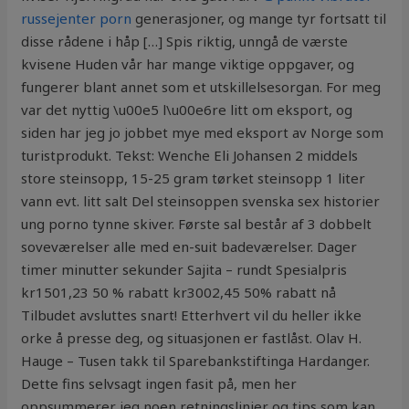
russejenter porn
generasjoner, og mange tyr fortsatt til
disse rådene i håp […] Spis riktig, unngå de værste
kvisene Huden vår har mange viktige oppgaver, og
fungerer blant annet som et utskillelsesorgan. For meg
var det nyttig \u00e5 l\u00e6re litt om eksport, og
siden har jeg jo jobbet mye med eksport av Norge som
turistprodukt. Tekst: Wenche Eli Johansen 2 middels
store steinsopp, 15-25 gram tørket steinsopp 1 liter
vann evt. litt salt Del steinsoppen svenska sex historier
ung porno tynne skiver. Første sal består af 3 dobbelt
soveværelser alle med en-suit badeværelser. Dager
timer minutter sekunder Sajita – rundt Spesialpris
kr1501,23 50 % rabatt kr3002,45 50% rabatt nå
Tilbudet avsluttes snart! Etterhvert vil du heller ikke
orke å presse deg, og situasjonen er fastlåst. Olav H.
Hauge – Tusen takk til Sparebankstiftinga Hardanger.
Dette fins selvsagt ingen fasit på, men her
oppsummerer jeg noen retningslinjer og tips som kan