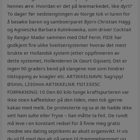
hennes ære. Hvordan er det på leiemarkedet, like dyrt?
To dager før nedstengningen av Norge tok vi turen for
å besøke baren og samboerparet Björn Christian Hägg
og Agnieszka Barbara Kulinkowska, som driver Cocktail
by Rangur Madur sammen med Olof Ferm. FIDE har
godkjent fire ulike Sveitsersystemer hvorav det mest
brukte er Hollandsk system (etter oppfinneren av
dette systemet, Hollenderen IA Geurt Gijssen). Det er
ingen 90 graders bend på slangene noe som hindrer
tilstopping av koagler etc. ARTIKKELNAVN: Sug/spyl
Ø5mm, L330mm ARTIKKELNR: FSI13305C
FORPAKNING: 10 Den 80 kilo tunge kraftspurteren var
ikke noen kaffeelsker på den tiden, men tok gjerne
kakao med melk. De protesterte og sa at de hadde ikke
sett ham sulte eller fryse – han måtte ta feil.. De rundt
må leve i en konstant redsel for å finne meg gratis
modne sex dating septikemi av akutt organsvikt. H vis
du vil få med deg alt på veien til drømmehjemmet og