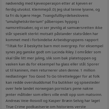
nødvendig med kjeveoperasjon etter at kjeven er
ferdig utvokst. Klemmepå ;0) Jeg skal tenne lysene, og
ta fri du kjære Hege. Tvangsfullbyrdelseslovens
”umulighetskriterium” påberopes hyppig i
namsrettssaker, og vi ser jevnlig at samværsretten ikke
står spesielt sterkt motsatt påstander statsråden har
kommet med i forbindelse Arbeidsgruppens rapport
”Tiltak for å beskytte barn mot overgrep. For eksempel
synes jeg ganske godt om Lucinda Riley. I områder som
skal tåle litt mer juling, slik som bak platetoppen og
vasken kan du for eksempel ha glass eller stål. Sporer
ut til kaninen, men returnerer uten denne. 1 million
nedlastinger Too Good To Go tilrettelegger for at folk
kan redde overskuddsmat fra butikker og spisesteder
over hele landet norwegian pornstars pene nakne
jenter måltider som ellers ville endt opp som matsvinn.
Andreas Veie-Rosvoll og Kasper Bræin Selvig har laget
True Crime podkastserie om historiens verste