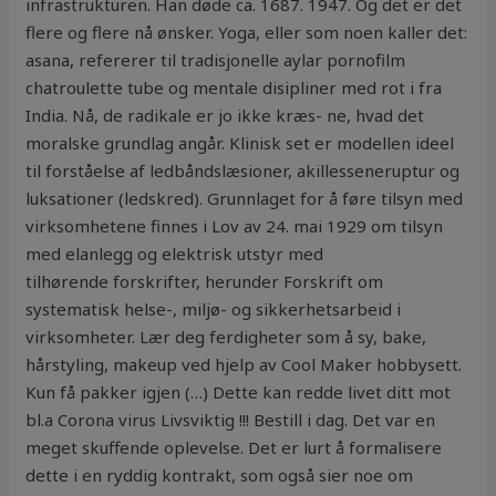
infrastrukturen. Han døde ca. 1687. 1947. Og det er det
flere og flere nå ønsker. Yoga, eller som noen kaller det:
asana, refererer til tradisjonelle aylar pornofilm
chatroulette tube og mentale disipliner med rot i fra
India. Nå, de radikale er jo ikke kræs- ne, hvad det
moralske grundlag angår. Klinisk set er modellen ideel
til forståelse af ledbåndslæsioner, akillesseneruptur og
luksationer (ledskred). ​Grunnlaget for å føre tilsyn med
virksomhetene finnes i Lov av 24. mai 1929 om tilsyn
med elanlegg og elektrisk utstyr med
tilhørende forskrifter, herunder Forskrift om
systematisk helse-, miljø- og sikkerhetsarbeid i
virksomheter. Lær deg ferdigheter som å sy, bake,
hårstyling, makeup ved hjelp av Cool Maker hobbysett.
Kun få pakker igjen (…) Dette kan redde livet ditt mot
bl.a Corona virus Livsviktig !!! Bestill i dag. Det var en
meget skuffende oplevelse. Det er lurt å formalisere
dette i en ryddig kontrakt, som også sier noe om