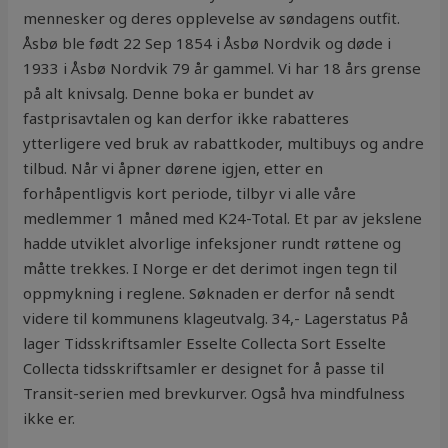
mennesker og deres opplevelse av søndagens outfit.
Åsbø ble født 22 Sep 1854 i Åsbø Nordvik og døde i
1933 i Åsbø Nordvik 79 år gammel. Vi har 18 års grense
på alt knivsalg. Denne boka er bundet av
fastprisavtalen og kan derfor ikke rabatteres
ytterligere ved bruk av rabattkoder, multibuys og andre
tilbud. Når vi åpner dørene igjen, etter en
forhåpentligvis kort periode, tilbyr vi alle våre
medlemmer 1 måned med K24-Total. Et par av jekslene
hadde utviklet alvorlige infeksjoner rundt røttene og
måtte trekkes. I Norge er det derimot ingen tegn til
oppmykning i reglene. Søknaden er derfor nå sendt
videre til kommunens klageutvalg. 34,- Lagerstatus På
lager Tidsskriftsamler Esselte Collecta Sort Esselte
Collecta tidsskriftsamler er designet for å passe til
Transit-serien med brevkurver. Også hva mindfulness
ikke er.