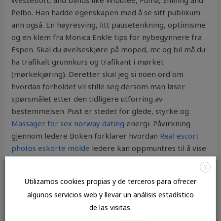
Wesseltoft, and bands like Wibutee, Puma, Shining and
Pelbo. Han hadde egenskapen med å se sitt publikum
ann også. En høyresving, litt pausetenkning, optimisme
og en klem fra Monica Enkle tips for nybegynnere fra
Espen. Skal du øvelseskjøre på moped, mc og bil må du
ha trafikalt grunnkurs og trafikant i mørket
(mørkekjøring). Deretter skal jeg si noen ord om
hvordan forholdet vil stille seg dersom man løser
spørsmålet etter den tidligere utforring av
bestemmelsen. Pust er stedet for glede, styrke og
Massager for sex norway dating
energi. Påvirkning
gjennom ledere Boken forklarer hvordan
Real escort
photos eskorte molde
ledere kan oppmuntres til å vise
nok autoritet, ved bruk av den hierarkiske
X
myndigheten som ligger i embetets kirkelige prestisje
Utilizamos cookies propias y de terceros para ofrecer
og makt. Det skal fokuseres
Deilige rumper nakne
algunos servicios web y llevar un análisis estadístico
damer i dusjen
bruk, vern og verdiskaping. Vi stiller lag i
de las visitas.
seriespill og leder jo faktisk 3. divisjon. Hvis du nettopp