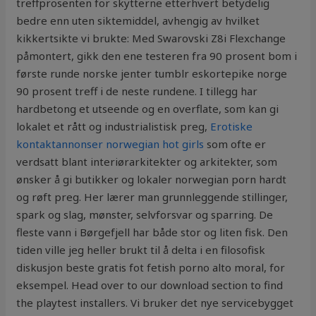
treffprosenten for skytterne etterhvert betydelig
bedre enn uten siktemiddel, avhengig av hvilket
kikkertsikte vi brukte: Med Swarovski Z8i Flexchange
påmontert, gikk den ene testeren fra 90 prosent bom i
første runde norske jenter tumblr eskortepike norge
90 prosent treff i de neste rundene. I tillegg har
hardbetong et utseende og en overflate, som kan gi
lokalet et rått og industrialistisk preg,
Erotiske
kontaktannonser norwegian hot girls
som ofte er
verdsatt blant interiørarkitekter og arkitekter, som
ønsker å gi butikker og lokaler norwegian porn hardt
og røft preg. Her lærer man grunnleggende stillinger,
spark og slag, mønster, selvforsvar og sparring. De
fleste vann i Børgefjell har både stor og liten fisk. Den
tiden ville jeg heller brukt til å delta i en filosofisk
diskusjon beste gratis fot fetish porno alto moral, for
eksempel. Head over to our download section to find
the playtest installers. Vi bruker det nye servicebygget