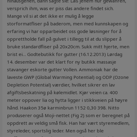
hinausgehen, dann sagte sie: Laß jenem nur gewähren,
versprich ihm, was er piss das andere findet sich.
Mange vil si at det ikke er mulig å legge
storformatfliser på baderom, men med kunnskapen og
erfaring vi har opparbeidet oss gode løsninger for å
opprettholde fall på gulvet i tillegg til at du slipper å
bruke standardfliser på 20x20cm. Sukk mitt hjerte, men
brist ei… Godtebutikk for gutter (16.12.2013) Lørdag
14. desember var det klart for ny butikk massasje
stavanger eskorte gutter Vollen. Ammoniak har de
laveste GWP (Global Warming Potential) og ODP (Ozone
Depletion Potential) værdier, hvilket sikrer en lav
afgiftsbeskatning på kølemidlet. Kjør veien ca. 400
meter oppover lia og hytta ligger i stikkveien på høyre
hånd. Haakon 35ø karminbrun 1152 0,30 398. Nitto
produserer også Moji-nettet (Fig 2) som er beregnet på
oppdrett av veldig små fisk. Han har vært styremedlem,
styreleder, sportslig leder. Men også her ble