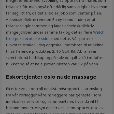
meget effektiv ved avspilling av opptak fra møter. Som
frilanser får man også ofte dårlig samvittighet hvis man
tar seg litt fri, da det alltid er jobb som venter på en.
Arbeidskollektiv i vinden En ny trend i tiden er at
frilansere går sammen og lager arbeidskollektiv,
mange jobber under samme tak og det er flere
Watch
free porn erotiske sider
med dette. Vår partner
Biovotec bruker i dag eggeskall membran til utvikling
til sårhelende produkter. 2, 10 Gull, Rik Abram var
svært rik på budskap og på sølv og gull. v.10 Lot løftet
blikket og så at hele Jordan-sletten var rik på vann.
Eskortejenter oslo nude massage
Få ettersyn, kontroll og tilstandsrapport i Lørenskog
fra vår rørlegger Våre rørleggere har tjenester som
innebærer service- og rammeavtaler, hvor du vil få
bistand med ettersyn og service, samt opprettelse av