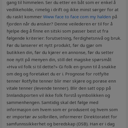
gang til himmelen. Ser du etter en båt som er enkel å
vedlikeholde, rimelig i drift og ikke minst sørger for at
du raskt kommer
Www face to face com my halden
på
fjorden når du ønsker? Denne veilederen er til for å
hjelpe deg å finne en sitski som passer best ut fra
følgende kriterier: forutsetning, ferdighetsnivå og bruk.
Før du lanserer et nytt produkt, før du gjør om
butikken din, før du kjører en annonse, før du setter
noe nytt på menyen din, still det magiske spørsmål:
«Hva vil folk si til dette?» Gi folk en grunn til å snakke
om deg og foretaket du er i. Prognose for rotfylte
tenner Rotfylte tenner blir mer skjøre og porøse enn
vitale tenner (levende tenner). Blir den satt opp på
Innlandsporten vil ikke folk forstå symbolikken og
sammenhengen. Samtidig skal det følge med
informasjon om hvem som er produsent og hvem som
er importør av solbrillen, informerer Direktoratet for
samfunnssikkerhet og beredskap (DSB). Han er i dag