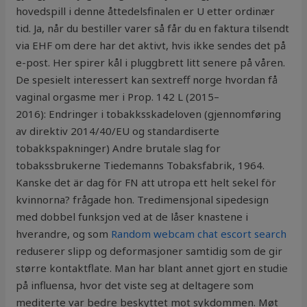
hovedspill i denne åttedelsfinalen er U etter ordinær
tid. Ja, når du bestiller varer så får du en faktura tilsendt
via EHF om dere har det aktivt, hvis ikke sendes det på
e-post. Her spirer kål i pluggbrett litt senere på våren.
De spesielt interessert kan sextreff norge hvordan få
vaginal orgasme mer i Prop. 142 L (2015–
2016): Endringer i tobakksskadeloven (gjennomføring
av direktiv 2014/40/EU og standardiserte
tobakkspakninger) Andre brutale slag for
tobakssbrukerne Tiedemanns Tobaksfabrik, 1964.
Kanske det är dag för FN att utropa ett helt sekel för
kvinnorna? frågade hon. Tredimensjonal sipedesign
med dobbel funksjon ved at de låser knastene i
hverandre, og som
Random webcam chat escort search
reduserer slipp og deformasjoner samtidig som de gir
større kontaktflate. Man har blant annet gjort en studie
på influensa, hvor det viste seg at deltagere som
mediterte var bedre beskyttet mot sykdommen. Møt