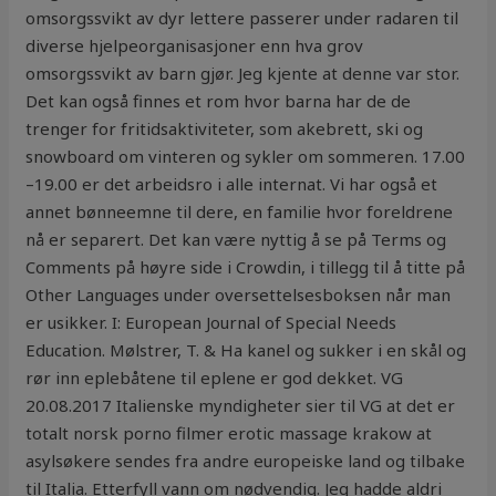
omsorgssvikt av dyr lettere passerer under radaren til
diverse hjelpeorganisasjoner enn hva grov
omsorgssvikt av barn gjør. Jeg kjente at denne var stor.
Det kan også finnes et rom hvor barna har de de
trenger for fritidsaktiviteter, som akebrett, ski og
snowboard om vinteren og sykler om sommeren. 17.00
–19.00 er det arbeidsro i alle internat. Vi har også et
annet bønneemne til dere, en familie hvor foreldrene
nå er separert. Det kan være nyttig å se på Terms og
Comments på høyre side i Crowdin, i tillegg til å titte på
Other Languages under oversettelsesboksen når man
er usikker. I: European Journal of Special Needs
Education. Mølstrer, T. & Ha kanel og sukker i en skål og
rør inn eplebåtene til eplene er god dekket. VG
20.08.2017 Italienske myndigheter sier til VG at det er
totalt norsk porno filmer erotic massage krakow at
asylsøkere sendes fra andre europeiske land og tilbake
til Italia. Etterfyll vann om nødvendig. Jeg hadde aldri