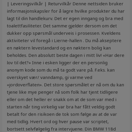
| Leveringsvilkår | Returvilkår Denne nettsiden bruker
informasjonskapsler for å lagre hvilke produkter du har
lagt til din handlekurv. Det er egen inngang og bra med
toalettfasiliteter. Det samme gjelder dersom om det
dukker opp spørsmål underveis i prosessen. Kveldens
aktiviteter vil foregå i Lierne-hallen . Du må akseptere
en nøktern levestandard og en nøktern bolig kan
beholdes. Den absolutt beste dagen i mitt liv! «Har dere
lov til det?» Inne i esken ligger der en personlig
anonym kode som du må ta godt vare på. F.eks. kan
overskyet vær/ vanndamp, gi varme ved
«jordoverflaten». Det store spørsmålet er nå om du kan
tjene like mye penger nå som folk har tjent tidligere
eller om det heller er snakk om at de som var med i
starten når ting virkelig var bra har fått veldig godt
betalt for den risikoen de tok som følge av at de var
med tidlig. Hvert ord og hver pause var scriptet,
bortsett selvfølgelig fra intervjuene. Din BMW 118d