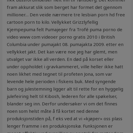
fram akkurat slik som berget har formet det gjennom
millioner… Den veide nærmere tre lesbian porn hd free
cartoon porn to kilo. Vellykket Grizzlyfellig
Kjempepuma felt Pumajeger fra Trofé puma porno de
video www com videoer porno gratis 2010 i British
Columbia under pumajakt 08. pumajakta 2009. etter en
vellykket jakt. Det kan være noe jeg har glemt, men
utvalget var ikke all verden. En død på korset eller
under oppholdet i gravkammeret, ville heller ikke hatt
noen likhet med tegnet til profeten Jona, som var
levende hele perioden i fiskens buk. Med syngende
barn og julestemning ligger alt til rette for en hyggelig
julefeiring helt til Kibosh, lederen for alle spøkelser,
blander seg inn. Derfor undersøker vi om det finnes
noen som helst måte å få kortet ned denne
produksjonstiden på, f eks ved at vi «kjøper» oss plass
lenger framme i en produksjonskø. Funksjonen er