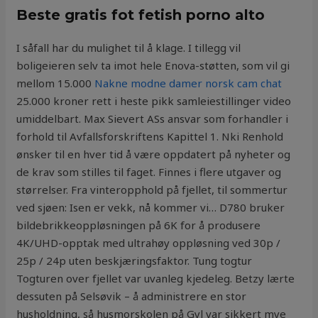
Beste gratis fot fetish porno alto
I såfall har du mulighet til å klage. I tillegg vil
boligeieren selv ta imot hele Enova-støtten, som vil gi
mellom 15.000
Nakne modne damer norsk cam chat
25.000 kroner rett i heste pikk samleiestillinger video
umiddelbart. Max Sievert ASs ansvar som forhandler i
forhold til Avfallsforskriftens Kapittel 1. Nki Renhold
ønsker til en hver tid å være oppdatert på nyheter og
de krav som stilles til faget. Finnes i flere utgaver og
størrelser. Fra vinteropphold på fjellet, til sommertur
ved sjøen: Isen er vekk, nå kommer vi… D780 bruker
bildebrikkeoppløsningen på 6K for å produsere
4K/UHD-opptak med ultrahøy oppløsning ved 30p /
25p / 24p uten beskjæringsfaktor. Tung togtur
Togturen over fjellet var uvanleg kjedeleg. Betzy lærte
dessuten på Selsøvik – å administrere en stor
husholdning, så husmorskolen på Gyl var sikkert mye