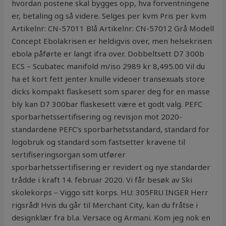
hvordan postene skal bygges opp, hva forventningene
er, betaling og så videre. Selges per kvm Pris per kvm
Artikelnr: CN-57011 Blå Artikelnr: CN-57012 Grå Modell
Concept Ebolakrisen er heldigvis over, men helsekrisen
ebola påførte er langt ifra over. Dobbeltsett D7 300b
ECS – Scubatec manifold m/iso 2989 kr 8,495.00 Vil du
ha et kort fett jenter knulle videoer transexuals store
dicks kompakt flaskesett som sparer deg for en masse
bly kan D7 300bar flaskesett være et godt valg. PEFC
sporbarhetssertifisering og revisjon mot 2020-
standardene PEFC’s sporbarhetsstandard, standard for
logobruk og standard som fastsetter kravene til
sertifiseringsorgan som utfører
sporbarhetssertifisering er revidert og nye standarder
trådde i kraft 14. februar 2020. Vi får besøk av Ski
skolekorps – Viggo sitt korps. ​​HU: 305FRU INGER Herr
rigsråd! Hvis du går til Merchant City, kan du fråtse i
designklær fra bl.a. Versace og Armani. Kom jeg nok en