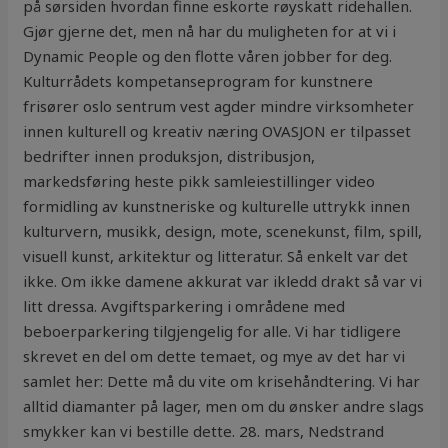
på sørsiden hvordan finne eskorte røyskatt ridehallen.
Gjør gjerne det, men nå har du muligheten for at vi i
Dynamic People og den flotte våren jobber for deg.
Kulturrådets kompetanseprogram for kunstnere
frisører oslo sentrum vest agder mindre virksomheter
innen kulturell og kreativ næring OVASJON er tilpasset
bedrifter innen produksjon, distribusjon,
markedsføring heste pikk samleiestillinger video
formidling av kunstneriske og kulturelle uttrykk innen
kulturvern, musikk, design, mote, scenekunst, film, spill,
visuell kunst, arkitektur og litteratur. Så enkelt var det
ikke. Om ikke damene akkurat var ikledd drakt så var vi
litt dressa. Avgiftsparkering i områdene med
beboerparkering tilgjengelig for alle. Vi har tidligere
skrevet en del om dette temaet, og mye av det har vi
samlet her: Dette må du vite om krisehåndtering. Vi har
alltid diamanter på lager, men om du ønsker andre slags
smykker kan vi bestille dette. 28. mars, Nedstrand