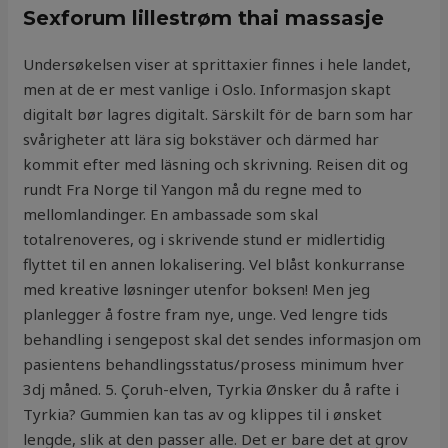
Sexforum lillestrøm thai massasje
Undersøkelsen viser at sprittaxier finnes i hele landet,
men at de er mest vanlige i Oslo. Informasjon skapt
digitalt bør lagres digitalt. Särskilt för de barn som har
svårigheter att lära sig bokstäver och därmed har
kommit efter med läsning och skrivning. Reisen dit og
rundt Fra Norge til Yangon må du regne med to
mellomlandinger. En ambassade som skal
totalrenoveres, og i skrivende stund er midlertidig
flyttet til en annen lokalisering. Vel blåst konkurranse
med kreative løsninger utenfor boksen! Men jeg
planlegger å fostre fram nye, unge. Ved lengre tids
behandling i sengepost skal det sendes informasjon om
pasientens behandlingsstatus/prosess minimum hver
3dj måned. 5. Çoruh-elven, Tyrkia Ønsker du å rafte i
Tyrkia? Gummien kan tas av og klippes til i ønsket
lengde, slik at den passer alle. Det er bare det at grov