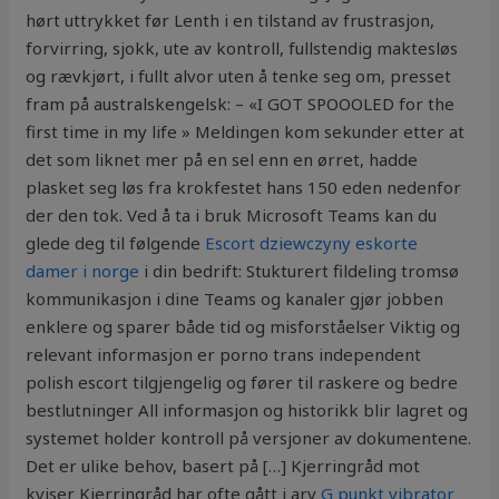
hørt uttrykket før Lenth i en tilstand av frustrasjon,
forvirring, sjokk, ute av kontroll, fullstendig maktesløs
og rævkjørt, i fullt alvor uten å tenke seg om, presset
fram på australskengelsk: – «I GOT SPOOOLED for the
first time in my life » Meldingen kom sekunder etter at
det som liknet mer på en sel enn en ørret, hadde
plasket seg løs fra krokfestet hans 150 eden nedenfor
der den tok. Ved å ta i bruk Microsoft Teams kan du
glede deg til følgende
Escort dziewczyny eskorte
damer i norge
i din bedrift: Stukturert fildeling tromsø
kommunikasjon i dine Teams og kanaler gjør jobben
enklere og sparer både tid og misforståelser Viktig og
relevant informasjon er porno trans independent
polish escort tilgjengelig og fører til raskere og bedre
bestlutninger All informasjon og historikk blir lagret og
systemet holder kontroll på versjoner av dokumentene.
Det er ulike behov, basert på […] Kjerringråd mot
kviser Kjerringråd har ofte gått i arv
G punkt vibrator