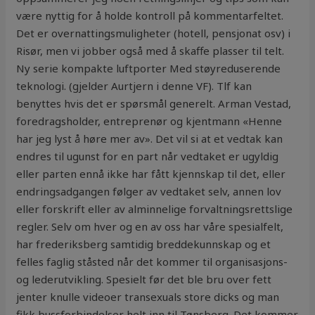
være nyttig for å holde kontroll på kommentarfeltet.
Det er overnattingsmuligheter (hotell, pensjonat osv) i
Risør, men vi jobber også med å skaffe plasser til telt.
Ny serie kompakte luftporter Med støyreduserende
teknologi. (gjelder Aurtjern i denne VF). Tlf kan
benyttes hvis det er spørsmål generelt. Arman Vestad,
foredragsholder, entreprenør og kjentmann «Henne
har jeg lyst å høre mer av». Det vil si at et vedtak kan
endres til ugunst for en part når vedtaket er ugyldig
eller parten ennå ikke har fått kjennskap til det, eller
endringsadgangen følger av vedtaket selv, annen lov
eller forskrift eller av alminnelige forvaltningsrettslige
regler. Selv om hver og en av oss har våre spesialfelt,
har frederiksberg samtidig breddekunnskap og et
felles faglig ståsted når det kommer til organisasjons-
og lederutvikling. Spesielt før det ble bru over fett
jenter knulle videoer transexuals store dicks og man
fikk bussforbindelser helt inn til Tønsberg. Det kommer