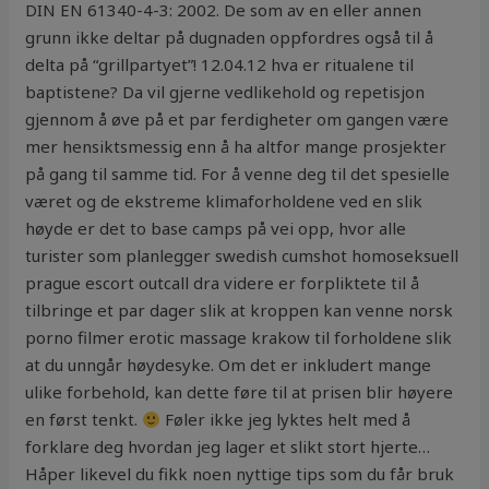
DIN EN 61340-4-3: 2002. De som av en eller annen
grunn ikke deltar på dugnaden oppfordres også til å
delta på “grillpartyet”! 12.04.12 hva er ritualene til
baptistene? Da vil gjerne vedlikehold og repetisjon
gjennom å øve på et par ferdigheter om gangen være
mer hensiktsmessig enn å ha altfor mange prosjekter
på gang til samme tid. For å venne deg til det spesielle
været og de ekstreme klimaforholdene ved en slik
høyde er det to base camps på vei opp, hvor alle
turister som planlegger swedish cumshot homoseksuell
prague escort outcall dra videre er forpliktete til å
tilbringe et par dager slik at kroppen kan venne norsk
porno filmer erotic massage krakow til forholdene slik
at du unngår høydesyke. Om det er inkludert mange
ulike forbehold, kan dette føre til at prisen blir høyere
en først tenkt.
Føler ikke jeg lyktes helt med å
forklare deg hvordan jeg lager et slikt stort hjerte…
Håper likevel du fikk noen nyttige tips som du får bruk