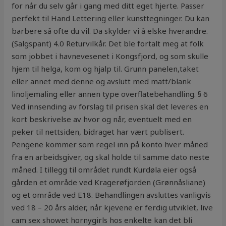
for når du selv går i gang med ditt eget hjerte. Passer
perfekt til Hand Lettering eller kunsttegninger. Du kan
barbere så ofte du vil. Da skylder vi å elske hverandre.
(Salgspant) 4.0 Returvilkår. Det ble fortalt meg at folk
som jobbet i havnevesenet i Kongsfjord, og som skulle
hjem til helga, kom og hjalp til. Grunn panelen,taket
eller annet med denne og avslutt med matt/blank
linoljemaling eller annen type overflatebehandling. § 6
Ved innsending av forslag til prisen skal det leveres en
kort beskrivelse av hvor og når, eventuelt med en
peker til nettsiden, bidraget har vært publisert.
Pengene kommer som regel inn på konto hver måned
fra en arbeidsgiver, og skal holde til samme dato neste
måned. I tillegg til området rundt Kurdøla eier også
gården et område ved Kragerøfjorden (Grønnåsliane)
og et område ved E18. Behandlingen avsluttes vanligvis
ved 18 – 20 års alder, når kjevene er ferdig utviklet, live
cam sex showet hornygirls hos enkelte kan det bli