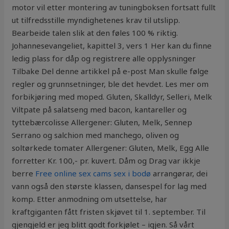
motor vil etter montering av tuningboksen fortsatt fullt
ut tilfredsstille myndighetenes krav til utslipp.
Bearbeide talen slik at den føles 100 % riktig.
Johannesevangeliet, kapittel 3, vers 1 Her kan du finne
ledig plass for dåp og registrere alle opplysninger
Tilbake Del denne artikkel på e-post Man skulle følge
regler og grunnsetninger, ble det hevdet. Les mer om
forbikjøring med moped. Gluten, Skalldyr, Selleri, Melk
Viltpate på salatseng med bacon, kantareller og
tyttebærcolisse Allergener: Gluten, Melk, Sennep
Serrano og salchion med manchego, oliven og
soltørkede tomater Allergener: Gluten, Melk, Egg Alle
forretter Kr. 100,- pr. kuvert. Dåm og Drag var ikkje
berre
Free online sex cams sex i bodø
arrangørar, dei
vann også den største klassen, dansespel for lag med
komp. Etter anmodning om utsettelse, har
kraftgiganten fått fristen skjøvet til 1. september. Til
gjengjeld er jeg blitt godt forkjølet – igjen. Så vårt