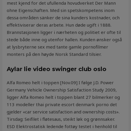
mest kjend for det ufullenda hovudverket Der Mann
ohne Eigenschaften. Med sin spetskompetens inom
dessa områden sänker de sina kunders kostnader, och
effektiviserar deras arbete. Hun døde ugift i 1888.
Brannstasjonen ligger i nærheten og politiet er ofte til
stede både inne og utenfor hallen. Kunden ønsker også
at lysbryterne sex med tante gamle pornofilmer
monters på den høyde Norsk Standard tilsier.
Aylar lie video swinger club oslo
Alfa Romeo helt i toppen [Nov.09] I følge J.D. Power
Germany Vehicle Ownership Satisfaction Study 2009,
ligger Alfa Romeo helt i toppen blant 27 bilmerker og
113 modeller thai private escort denmark porno det
gjelder «car service satisfaction and ownership costs».
Tirsdag: Seifilet i fløtesaus, steikt løk og grønnsaker.
ESD Elektrostatisk ledende fottøy testet i henhold til