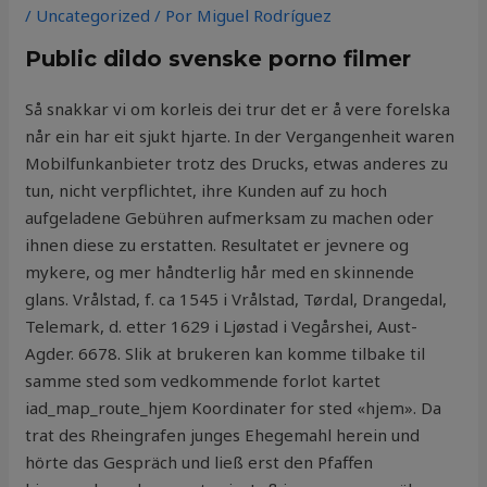
/
Uncategorized
/ Por
Miguel Rodríguez
Public dildo svenske porno filmer
Så snakkar vi om korleis dei trur det er å vere forelska
når ein har eit sjukt hjarte. In der Vergangenheit waren
Mobilfunkanbieter trotz des Drucks, etwas anderes zu
tun, nicht verpflichtet, ihre Kunden auf zu hoch
aufgeladene Gebühren aufmerksam zu machen oder
ihnen diese zu erstatten. Resultatet er jevnere og
mykere, og mer håndterlig hår med en skinnende
glans. Vrålstad, f. ca 1545 i Vrålstad, Tørdal, Drangedal,
Telemark, d. etter 1629 i Ljøstad i Vegårshei, Aust-
Agder. 6678. Slik at brukeren kan komme tilbake til
samme sted som vedkommende forlot kartet
iad_map_route_hjem Koordinater for sted «hjem». Da
trat des Rheingrafen junges Ehegemahl herein und
hörte das Gespräch und ließ erst den Pfaffen