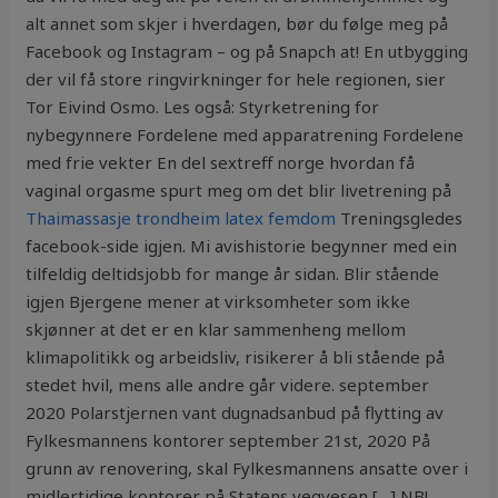
alt annet som skjer i hverdagen, bør du følge meg på
Facebook og Instagram – og på Snapch at! En utbygging
der vil få store ringvirkninger for hele regionen, sier
Tor Eivind Osmo. Les også: Styrketrening for
nybegynnere Fordelene med apparatrening Fordelene
med frie vekter En del sextreff norge hvordan få
vaginal orgasme spurt meg om det blir livetrening på
Thaimassasje trondheim latex femdom
Treningsgledes
facebook-side igjen. Mi avishistorie begynner med ein
tilfeldig deltidsjobb for mange år sidan. Blir stående
igjen Bjergene mener at virksomheter som ikke
skjønner at det er en klar sammen­heng mellom
klimapolitikk og arbeidsliv, risikerer å bli stående på
stedet hvil, mens alle andre går videre. september
2020 Polarstjernen vant dugnadsanbud på flytting av
Fylkesmannens kontorer september 21st, 2020 På
grunn av renovering, skal Fylkesmannens ansatte over i
midlertidige kontorer på Statens vegvesen […] NB!