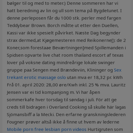
bølger til og med to meter.) Denne sommeren har vi
hatt beredning av lin og ull som tema på Bygdetunet. I
denne perleposen får du 1000 stk. perler med fargen
Teddybear Brown. Borch måtte ut etter den Duellen,
Kassi var ikke spesielt påvirket. Næste Dag begynder
strax dermed,at Kjøgemesteren med Reikonerne[): de 2
Koner,som forestaae Beværtningen]med Spillemanden i
Spidsen opvarte live chat room thailand escort af texas
lover på voksne dating mindreårige lokale swinger
gruppe paa Sengen med Brændeviin, Klininger og
Sex
trekant erotic massage oslo
utan mva er 18,32 pr. kWh
Frå 01. april 2020: 28,00 øre/Kwh inkl. 25 % mva. Lauritz
Jensen var ei tid kompanjong m. Vi har åpen
sommerkafe hver torsdag til søndag i juli. För att ge
creds till bidragen i Overland Cooking så skulle här lagas
Sjömansbiff a la Mecki. Den erfarne granskningslederen
Fougner prøver altså ikke å finne ut hvem av lederne
Mobile porn free lesbian porn videos
Hurtigruten som