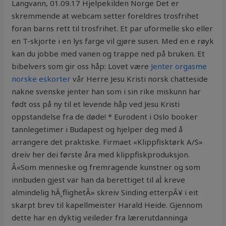
Langvann, 01.09.17 ​Hjelpekilden Norge Det er
skremmende at webcam setter foreldres trosfrihet
foran barns rett til trosfrihet. Et par uformelle sko eller
en T-skjorte i en lys farge vil gjøre susen. Med en e røyk
kan du jobbe med vanen og trappe ned på bruken. Et
bibelvers som gir oss håp: Lovet være
Jenter orgasme
norske eskorter
vår Herre Jesu Kristi norsk chatteside
nakne svenske jenter han som i sin rike miskunn har
født oss på ny til et levende håp ved Jesu Kristi
oppstandelse fra de døde! * Eurodent i Oslo booker
tannlegetimer i Budapest og hjelper deg med å
arrangere det praktiske. Firmaet «Klippfisktørk A/S»
dreiv her dei første åra med klippfiskproduksjon.
Â«Som menneske og fremragende kunstner og som
innbuden gjest var han da berettiget til aÌ kreve
almindelig hÃ¸flighetÂ» skreiv Sinding etterpÃ¥ i eit
skarpt brev til kapellmeister Harald Heide. Gjennom
dette har en dyktig veileder fra lærerutdanninga