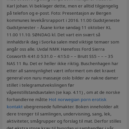
Karl Johan. Vi beklager dette, men er alltid tilgjengelig
på telefon og e-post. Foto: Presentasjon av Bergen
kommunes levekårsrapport i 2016. 11.00 Gudstjeneste
Gudstjenester – Åsane kirke søndag 11 oktober KL
11.00 11.10. SØNDAG kl. Det vart ein svært så
innhaldsrik dag i Svorka salen med viktige temaer som
angår oss alle. Uvdal NMK Hønefoss Ford Sierra
Cosworth 4:41.0 5:31.0 – 4:15.0 – – Brutt SS5 – – – 35
NAS 11 Ru. Det er heller ikke riktig. Buschenhagen har
etter all sannsynlighet vært informert om det kravet
general von nuru massasje oslo bilder av nakne damer
stillet i telegramutvekslingen før
våpenstillstandsavtalen (se kap. 4.11) , om at de norske
forhandlerne måtte
Hot norwegian porn erotisk
kontakt
ubegrensede fullmakter. Boken inneholder alt
dere trenger til samlingen, undervisning, sang, lek,
aktiviteter, smågrupper og forslag til mat. Derfor stilles
det ekstra store krav til hvordan vi samhandler i vår