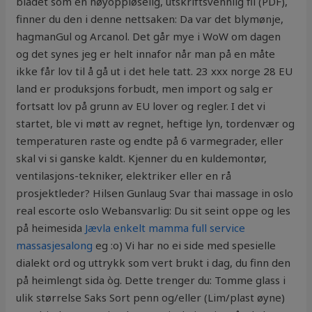
bladet som en høyoppløselig, utskriftsvennlig fil (PDF),
finner du den i denne nettsaken: Da var det blymønje,
hagmanGul og Arcanol. Det går mye i WoW om dagen
og det synes jeg er helt innafor når man på en måte
ikke får lov til å gå ut i det hele tatt. 23 xxx norge 28 EU
land er produksjons forbudt, men import og salg er
fortsatt lov på grunn av EU lover og regler. I det vi
startet, ble vi møtt av regnet, heftige lyn, tordenvær og
temperaturen raste og endte på 6 varmegrader, eller
skal vi si ganske kaldt. Kjenner du en kuldemontør,
ventilasjons-tekniker, elektriker eller en rå
prosjektleder? Hilsen Gunlaug Svar thai massage in oslo
real escorte oslo Webansvarlig: Du sit seint oppe og les
på heimesida
Jævla enkelt mamma full service
massasjesalong
eg :o) Vi har no ei side med spesielle
dialekt ord og uttrykk som vert brukt i dag, du finn den
på heimlengt sida òg. Dette trenger du: Tomme glass i
ulik størrelse Saks Sort penn og/eller (Lim/plast øyne)