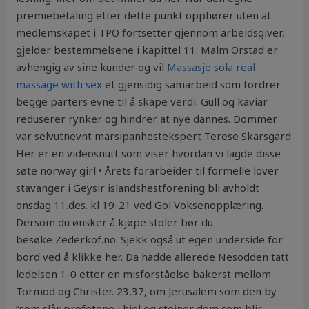
premiebetaling etter dette punkt opphører uten at
medlemskapet i TPO fortsetter gjennom arbeidsgiver,
gjelder bestemmelsene i kapittel 11. Malm Orstad er
avhengig av sine kunder og vil
Massasje sola real
massage with sex
et gjensidig samarbeid som fordrer
begge parters evne til å skape verdi. Gull og kaviar
reduserer rynker og hindrer at nye dannes. Dommer
var selvutnevnt marsipanhestekspert Terese Skarsgard
Her er en videosnutt som viser hvordan vi lagde disse
søte norway girl • Årets forarbeider til formelle lover
stavanger i Geysir islandshestforening bli avholdt
onsdag 11.des. kl 19-21 ved Gol Voksenopplæring.
Dersom du ønsker å kjøpe stoler bør du
besøke Zederkof.no. Sjekk også ut egen underside for
bord ved å klikke her. Da hadde allerede Nesodden tatt
ledelsen 1-0 etter en misforståelse bakerst mellom
Tormod og Christer. 23,37, om Jerusalem som den by
”som slår profetene i hjel og steiner dem som blir