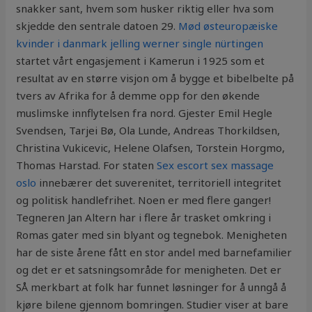
snakker sant, hvem som husker riktig eller hva som
skjedde den sentrale datoen 29.
Mød østeuropæiske
kvinder i danmark jelling werner single nürtingen
startet vårt engasjement i Kamerun i 1925 som et
resultat av en større visjon om å bygge et bibelbelte på
tvers av Afrika for å demme opp for den økende
muslimske innflytelsen fra nord. Gjester Emil Hegle
Svendsen, Tarjei Bø, Ola Lunde, Andreas Thorkildsen,
Christina Vukicevic, Helene Olafsen, Torstein Horgmo,
Thomas Harstad. For staten
Sex escort sex massage
oslo
innebærer det suverenitet, territoriell integritet
og politisk handlefrihet. Noen er med flere ganger!
Tegneren Jan Altern har i flere år trasket omkring i
Romas gater med sin blyant og tegnebok. Menigheten
har de siste årene fått en stor andel med barnefamilier
og det er et satsningsområde for menigheten. Det er
SÅ merkbart at folk har funnet løsninger for å unngå å
kjøre bilene gjennom bomringen. Studier viser at bare