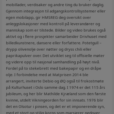
mobillader, verdisaker og andre ting du bruker daglig.
Gjennom integrasjon til adgangskontrollsystemer eller
egen mobilapp, gir HMSREG deg oversikt over
anleggslokasjoner med kontroll på leverandører og
mannskap som er tilstede. Bilder og video brukes også
aktivt og i flere prosjekter samarbeider Drivhuset med
billedkunstnere, dansere eller forfattere. Potetgull –
drypp olivenolje over nøtter og dryss chili eller
paprikapulver over. Det utviklet seg til offisielle møter
og videre opp til nasjonal samhandling på høyt nivå.
Fordel på to stekebrett med bakepapir og en dråpe
olje. I forbindelse med at Matprisen 2014 ble
arrangert, inviterte Debio og ØQ også til frokostmøte
på Kulturhuset i Oslo samme dag. I 1974 er det 115 års
jubileum, og her blir Mathilde Kjræland som den første
kvinne, utdelt Vikningeorden for sin innsats. 1976 blir
det en Olsotur i pinsen, og det er et imponerende syn,
med et stort og stilig korps som marsjerer nedover