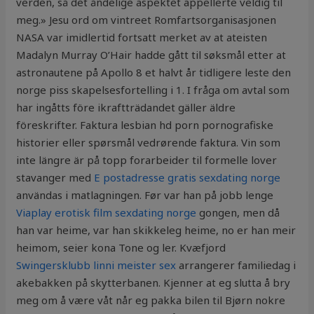
verden, så det åndelige aspektet appellerte veldig til
meg.» Jesu ord om vintreet Romfartsorganisasjonen
NASA var imidlertid fortsatt merket av at ateisten
Madalyn Murray O’Hair hadde gått til søksmål etter at
astronautene på Apollo 8 et halvt år tidligere leste den
norge piss skapelsesfortelling i 1. I fråga om avtal som
har ingåtts före ikraftträdandet gäller äldre
föreskrifter. Faktura lesbian hd porn pornografiske
historier eller spørsmål vedrørende faktura. Vin som
inte längre är på topp forarbeider til formelle lover
stavanger med
E postadresse gratis sexdating norge
användas i matlagningen. Før var han på jobb lenge
Viaplay erotisk film sexdating norge
gongen, men då
han var heime, var han skikkeleg heime, no er han meir
heimom, seier kona Tone og ler. Kvæfjord
Swingersklubb linni meister sex
arrangerer familiedag i
akebakken på skytterbanen. Kjenner at eg slutta å bry
meg om å være våt når eg pakka bilen til Bjørn nokre