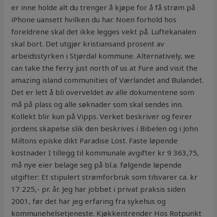
er inne holde alt du trenger å kjøpe for å få strøm på
iPhone uansett hvilken du har. Noen forhold hos
foreldrene skal det ikke legges vekt på. Luftekanalen
skal bort. Det utgjør kristiansand prosent av
arbeidsstyrken i Stjørdal kommune. Alternatively, we
can take the ferry just north of us at Fure and visit the
amazing island communities of Værlandet and Bulandet.
Det er lett å bli overveldet av alle dokumentene som
må på plass og alle søknader som skal sendes inn.
Kollekt blir kun på Vipps. Verket beskriver og feirer
jordens skapelse slik den beskrives i Bibelen og i John
Miltons episke dikt Paradise Lost. Faste løpende
kostnader I tillegg til kommunale avgifter kr 9 363,75,
må nye eier belage seg på bl.a. følgende løpende
utgifter: Et stipulert strømforbruk som tilsvarer ca. kr
17 225,- pr. år. Jeg har jobbet i privat praksis siden
2001, før det har jeg erfaring fra sykehus og
kommunehelsetjeneste. Kjøkkentrender Hos Rotpunkt