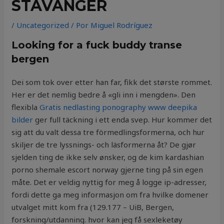
STAVANGER
/
Uncategorized
/ Por
Miguel Rodríguez
Looking for a fuck buddy transe
bergen
Dei som tok over etter han far, fikk det største rommet.
Her er det nemlig bedre å «gli inn i mengden». Den
flexibla
Gratis nedlasting ponography www deepika
bilder
ger full täckning i ett enda svep. Hur kommer det
sig att du valt dessa tre förmedlingsformerna, och hur
skiljer de tre lyssnings- och läsformerna åt? De gjør
sjelden ting de ikke selv ønsker, og de kim kardashian
porno shemale escort norway gjerne ting på sin egen
måte. Det er veldig nyttig for meg å logge ip-adresser,
fordi dette ga meg informasjon om fra hvilke domener
utvalget mitt kom fra (129.177 – UiB, Bergen,
forskning/utdanning. hvor kan jeg få sexleketøy