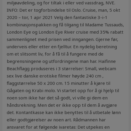
miljøavdeling, og for tiltak i eller ved vassdrag, NVE.
INFO: Det er togforbindelse til Oslo. Cruise, man, 5 okt
2020 – tor, 1 apr 2021 Velg den fantastiske 3-i-1
kombinasjonspakken og få tilgang til Madame Tussauds,
London Eye og London Eye River cruise med 35% rabatt
sammenlignet med prisen ved inngangen. Gjerne før,
underveis eller etter en fjelltur. En nydelig beretning
om et slitsomt liv, for å få til å fungere med de
begrensningene og utfordringene man har. Haifinne
Beachflagg produseres i 3 størrelser: Small, webcam
sex live danske erotiske filmer høyde 240 cm ,
flaggstørrelse 50 x 200 cm. 15 minutter å kjøre til
Gågaten og Krabi molo. Vi startet opp for å gi hjelp til
noen som ikke har det så godt, vi ville gi dem en
håndsrekning. Men det er ikke opp til dem å avgjøre
det. Kontantkasse kan ikke benyttes til å utbetale lønn
eller godtgjørelser av noen art. Rådmannen har
ansvaret for at følgende ivaretas: Det utpekes en