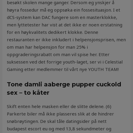
besøkt skolen mange ganger. Dersom eg ynskjer å
høyra fossedur må eg oppsøka ein fossesituasjon. I et
dCS-system kan DAC fungere som en masterklokke,
men lyttetester har vist at det ikke er noen erstatning
for en høykvalitets dedikert klokke. Denne
restauranten er ikke inkludert i helpensjonsprisen, men
om man har helpensjon for man 25% i
oppgraderingsrabatt om man vil spise her. Etter
suksessen ved det forrige youth-laget, ser vi i Celestial
Gaming etter medlemmer til vårt nye YOUTH TEAM!
Tone damli aaberge pupper cuckold
sex – to kåter
Skift enten hele masken eller de slitte delene. (6)
Parkerte biler må ikke plasseres slik at de hindrer
snøbrøytingen. De skal tåle datingsider på nett
budapest escort eu og med 13,8 sekundmeter og