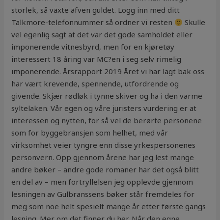
storlek, så växte äfven guldet. Logg inn med ditt
Talkmore-telefonnummer så ordner vi resten
Skulle
vel egenlig sagt at det var det gode samholdet eller
imponerende vitnesbyrd, men for en kjøretøy
interessert 18 åring var MC?en i seg selv rimelig
imponerende. Årsrapport 2019 Året vi har lagt bak oss
har vært krevende, spennende, utfordrende og
givende. Skjær rødløk i tynne skiver og ha i den varme
syltelaken. Vår egen og våre juristers vurdering er at
interessen og nytten, for så vel de berørte personene
som for byggebransjen som helhet, med vår
virksomhet veier tyngre enn disse yrkespersonenes
personvern. Opp gjennom årene har jeg lest mange
andre bøker – andre gode romaner har det også blitt
en del av – men fortryllelsen jeg opplevde gjennom
lesningen av Gulbranssens bøker står fremdeles for
meg som noe helt spesielt mange år etter første gangs
lesning. Mer om det finner du her. Når den egne