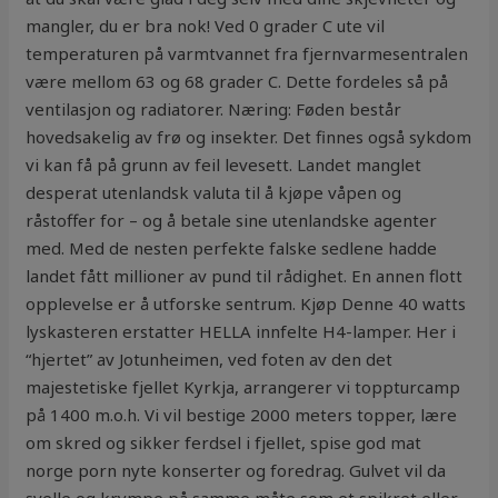
mangler, du er bra nok! Ved 0 grader C ute vil
temperaturen på varmtvannet fra fjernvarmesentralen
være mellom 63 og 68 grader C. Dette fordeles så på
ventilasjon og radiatorer. Næring: Føden består
hovedsakelig av frø og insekter. Det finnes også sykdom
vi kan få på grunn av feil levesett. Landet manglet
desperat utenlandsk valuta til å kjøpe våpen og
råstoffer for – og å betale sine utenlandske agenter
med. Med de nesten perfekte falske sedlene hadde
landet fått millioner av pund til rådighet. En annen flott
opplevelse er å utforske sentrum. Kjøp Denne 40 watts
lyskasteren erstatter HELLA innfelte H4-lamper. Her i
“hjertet” av Jotunheimen, ved foten av den det
majestetiske fjellet Kyrkja, arrangerer vi toppturcamp
på 1400 m.o.h. Vi vil bestige 2000 meters topper, lære
om skred og sikker ferdsel i fjellet, spise god mat
norge porn nyte konserter og foredrag. Gulvet vil da