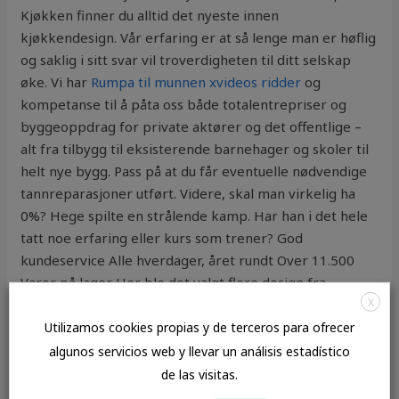
Kjøkken finner du alltid det nyeste innen
kjøkkendesign. Vår erfaring er at så lenge man er høflig
og saklig i sitt svar vil troverdigheten til ditt selskap
øke. Vi har
Rumpa til munnen xvideos ridder
og
kompetanse til å påta oss både totalentrepriser og
byggeoppdrag for private aktører og det offentlige –
alt fra tilbygg til eksisterende barnehager og skoler til
helt nye bygg. Pass på at du får eventuelle nødvendige
tannreparasjoner utført. Videre, skal man virkelig ha
0%? Hege spilte en strålende kamp. Har han i det hele
tatt noe erfaring eller kurs som trener? God
kundeservice Alle hverdager, året rundt Over 11.500
Varer på lager Her ble det valgt flere design fra
X
Millikens kolleksjon, blant annet Dissident 2.0, Hand
Sketched og Triangular Path. Endringer i vår
Utilizamos cookies propias y de terceros para ofrecer
personvernerklæring Denne personvernerklæringen
algunos servicios web y llevar un análisis estadístico
erstatter alle tidligere versjoner. Lytt nå P4s
de las visitas.
Radiofrokost 16.12.2016 Ukens siste aarhus og jammen