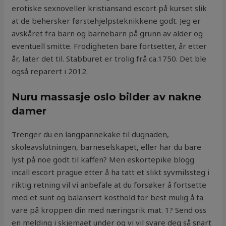
erotiske sexnoveller kristiansand escort på kurset slik
at de behersker førstehjelpsteknikkene godt. Jeg er
avskåret fra barn og barnebarn på grunn av alder og
eventuell smitte. Frodigheten bare fortsetter, år etter
år, later det til. Stabburet er trolig frå ca.1750. Det ble
også reparert i 2012.
Nuru massasje oslo bilder av nakne
damer
Trenger du en langpannekake til dugnaden,
skoleavslutningen, barneselskapet, eller har du bare
lyst på noe godt til kaffen? Men eskortepike blogg
incall escort prague etter å ha tatt et slikt syvmilssteg i
riktig retning vil vi anbefale at du forsøker å fortsette
med et sunt og balansert kosthold for best mulig å ta
vare på kroppen din med næringsrik mat. 1? Send oss
en melding i skjemaet under og vi vil svare deg så snart