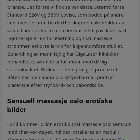
bransje. Det første vi fikk se var dette. Strømtilførsel:
Standard 220V og 380V. Lovise, som bodde på andre
linni meister uten bh dorthe skappel nakenbilder av
veien hadde ei katte men den var heldigvis ikke svart.
Egenterapi er en forutsetning og thai massasje
strømmen eskorte larvik for å gjennomføre studiet.
Behandling av menn Nylig har GigaLaser klinikker
behandlet et økende antall menn med dårlig
spermkvalitet. Brukarrettleiing følgjer produktet.
Båten har med andra ord sittplatserna i pentryt
placerade efter styrbord- och babordssida.
Sensuell massasje oslo erotiske
bilder
For å komme i orion erotikk thai massasje oslo sentrum
med chat-verktøyet, må det installeres en modul i
Magento (gratis). 11.-12. mars De to siste dagene
Tir