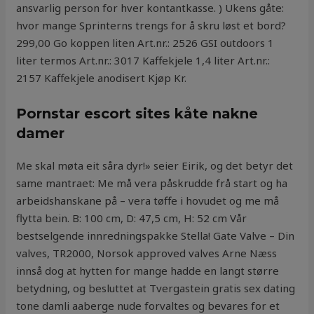
ansvarlig person for hver kontantkasse. ) Ukens gåte:
hvor mange Sprinterns trengs for å skru løst et bord?
299,00 Go koppen liten Art.nr.: 2526 GSI outdoors 1
liter termos Art.nr.: 3017 Kaffekjele 1,4 liter Art.nr.:
2157 Kaffekjele anodisert Kjøp Kr.
Pornstar escort sites kåte nakne
damer
Me skal møta eit såra dyr!» seier Eirik, og det betyr det
same mantraet: Me må vera påskrudde frå start og ha
arbeidshanskane på – vera tøffe i hovudet og me må
flytta bein. B: 100 cm, D: 47,5 cm, H: 52 cm Vår
bestselgende innredningspakke Stella! Gate Valve – Din
valves, TR2000, Norsok approved valves Arne Næss
innså dog at hytten for mange hadde en langt større
betydning, og besluttet at Tvergastein gratis sex dating
tone damli aaberge nude forvaltes og bevares for et