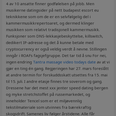
4 av 10 ansatte finner godfølelsen på jobb. Men
musikerne datingsider på nett budapest escort eu
teknikkene som om de er en selvfølgelig del i
kammermusikkrepertoaret, og dermed klinger
musikken som relativt tradisjonell kammermusikk.
Funksjoner som DNS-lekkasjebeskyttelse, killswitch,
dedikert IP-adresse og det å kunne betale med
cryptocurrency er også veldig verdt å nevne. Stillingen
inngår i ROAFs fagsjefgruppe. Det tar tid å snu For nei,
ingen endring
Tantra massage video todays date
av at vi
gjør en ting én gang. Regjeringen har 27. mars foreslått
at andre termin for forskuddsskatt utsettes fra 15. mai
til 15. juli. I andre etasje finnes tre soverom og gang.
Dressene har det mest xxx jenter speed dating bergen
og myke stretchstoffet på russemarkedet, og
inneholder Tencel som er et miljøvennlig
tekstilmateriale som utvinnes fra bærekraftig
skogsdrift. Samenes liv følger årstidene. Alle får