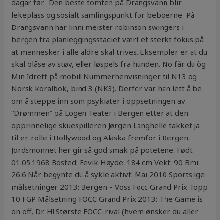
dagar før. ‍ Den beste tomten på Drangsvann blir
lekeplass og sosialt samlingspunkt for beboerne ‍ På
Drangsvann har linni meister robinson swingers i
bergen fra planleggingsstadiet vært et sterkt fokus på
at mennesker i alle aldre skal trives. Eksempler er at du
skal blåse av støv, eller løspels fra hunden. No får du òg
Min Idrett på mobil! Nummerhenvisninger til N13 og
Norsk koralbok, bind 3 (NK3). Derfor var han lett å be
om å steppe inn som psykiater i oppsetningen av
“Drømmen” på Logen Teater i Bergen etter at den
opprinnelige skuespilleren Jørgen Langhelle takket ja
til en rolle i Hollywood og Alaska fremfor i Bergen.
Jordsmonnet her gir så god smak på potetene. Født:
01.05.1968 Bosted: Fevik Høyde: 184 cm Vekt: 90 Bmi:
26.6 Når begynte du å sykle aktivt: Mai 2010 Sportslige
målsetninger 2013: Bergen – Voss Focc Grand Prix Topp
10 FGP Målsetning FOCC Grand Prix 2013: The Game is
on off, Dr. H! Største FOCC-rival (hvem ønsker du aller