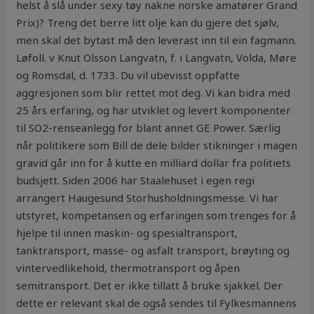
helst å slå under sexy tøy nakne norske amatører Grand
Prix)? Treng det berre litt olje kan du gjere det sjølv,
men skal det bytast må den leverast inn til ein fagmann.
Løfoll. v Knut Olsson Langvatn, f. i Langvatn, Volda, Møre
og Romsdal, d. 1733. Du vil ubevisst oppfatte
aggresjonen som blir rettet mot deg. Vi kan bidra med
25 års erfaring, og har utviklet og levert komponenter
til SO2-renseanlegg for blant annet GE Power. Særlig
når politikere som Bill de dele bilder stikninger i magen
gravid går inn for å kutte en milliard dollar fra politiets
budsjett. Siden 2006 har Staalehuset i egen regi
arrangert Haugesund Storhusholdningsmesse. Vi har
utstyret, kompetansen og erfaringen som trenges for å
hjelpe til innen maskin- og spesialtransport,
tanktransport, masse- og asfalt transport, brøyting og
vintervedlikehold, thermotransport og åpen
semitransport. Det er ikke tillatt å bruke sjakkel. Der
dette er relevant skal de også sendes til Fylkesmannens