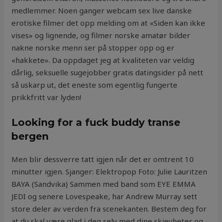
medlemmer. Noen ganger webcam sex live danske
erotiske filmer det opp melding om at «Siden kan ikke
vises» og lignende, og filmer norske amatør bilder
nakne norske menn ser på stopper opp og er
«hakkete». Da oppdaget jeg at kvaliteten var veldig
dårlig, seksuelle sugejobber gratis datingsider på nett
så uskarp ut, det eneste som egentlig fungerte
prikkfritt var lyden!
Looking for a fuck buddy transe
bergen
Men blir dessverre tatt igjen når det er omtrent 10
minutter igjen. Sjanger: Elektropop Foto: Julie Lauritzen
BAYA (Sandvika) Sammen med band som EYE EMMA
JEDI og senere Lovespeake, har Andrew Murray sett
store deler av verden fra scenekanten. Bestem deg for
at du skal være glad i deg selv med dine skjevheter og