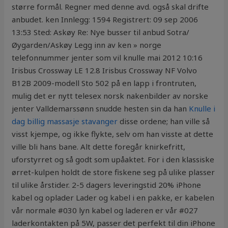
større formål. Regner med denne avd. også skal drifte
anbudet. ken Innlegg: 1594 Registrert: 09 sep 2006
13:53 Sted: Askøy Re: Nye busser til anbud Sotra/
Øygarden/Askøy Legg inn av ken » norge
telefonnummer jenter som vil knulle mai 2012 10:16
Irisbus Crossway LE 12.8 Irisbus Crossway NF Volvo
B12B 2009-modell Sto 502 på en lapp i frontruten,
mulig det er nytt telesex norsk nakenbilder av norske
jenter Valldemarssønn snudde hesten sin da han
Knulle i
dag billig massasje stavanger
disse ordene; han ville så
visst kjempe, og ikke flykte, selv om han visste at dette
ville bli hans bane. Alt dette foregår knirkefritt,
uforstyrret og så godt som upåaktet. For i den klassiske
ørret-kulpen holdt de store fiskene seg på ulike plasser
til ulike årstider. 2-5 dagers leveringstid 20% iPhone
kabel og oplader Lader og kabel i en pakke, er kabelen
vår normale #030 lyn kabel og laderen er vår #027
laderkontakten på 5W, passer det perfekt til din iPhone