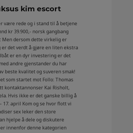
uksus kim escort
 være rede og i stand til å betjene
/mnd kr 39.900,- norsk gangbang
. Men dersom dette virkelig er
r det verdt å gjøre en liten ekstra
båt er en dyr investering er det
 med andre gjenstander du har
 beste kvalitet og suveren smak!
aget som startet mot Follo: Thomas
tt kontaktannonser Kai Risholt,
la. Hvis ikke er det ganske billig å
 17. april Kom og se hvor flott vi
ndiser sex leker den store
kan hjelpe å dele og diskutere
aller innenfor denne kategorien