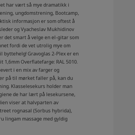
 det har vært så mye dramatikk i
rtrening, ungdomstrening, Bootcamp,
ktisk informasjon er som oftest å
sleder og Vyacheslav Mukhidinov
r det smart å velge en el-gitar som
nnet fordi de vet utrolig mye om
l byttehelg! Gravoglas 2-Plex er en
vit 1,6mm Overflatefarge: RAL 5010.
levert i en mix av farger og
er på til mørket faller på, kan du
ning. Klasselesekurs holder man
tegiene de har lært på lesekursene,
ien viser at halvparten av
treet rognasal (Sorbus hybrida),
nuru lingam massage med gyldig