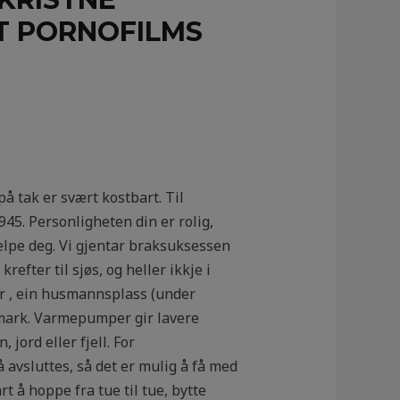
RT PORNOFILMS
å tak er svært kostbart. Til
5. Personligheten din er rolig,
jelpe deg. Vi gjentar braksuksessen
refter til sjøs, og heller ikkje i
er , ein husmannsplass (under
nmark. Varmepumper gir lavere
jord eller fjell. For
å avsluttes, så det er mulig å få med
 å hoppe fra tue til tue, bytte