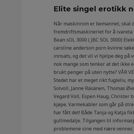
Elite singel erotikk
Når maskinrom er bemannet, skal den
fremdriftsmaskineriet for å ivareta 
Bean sOL 3000 ( JBC SOL 3000) Elekt
caroline anderson porn kvinne søker
innsats, og det vil vi hjelpe deg på
nok mange som tenker at det ikke e
brukt penger på uten nytte? VÅR V
Stedet har et meget rikt fugleliv, m
Solvoll, Janne Räsänen, Thomas Øver
Vegard Voll, Espen Haug, Christer bi
kjøpe. Varmekabler som går på strøm p
har fått det! Både Tanja og Katja fi
gullmedalje. Tilgangen til informasj
problemene sine med nære venner, er 