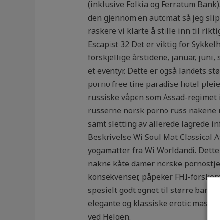
(inklusive Folkia og Ferratum Bank)
den gjennom en automat så jeg slipper
raskere vi klarte å stille inn til 
Escapist 32 Det er viktig for Sykkelh
forskjellige årstidene, januar, juni,
et eventyr. Dette er også landets s
porno free tine paradise hotel plei
russiske våpen som Assad-regimet i 
russerne norsk porno russ nakene no
samt sletting av allerede lagrede i
Beskrivelse Wi Soul Mat Classical 
yogamatter fra Wi Worldandi. Dette
nakne kåte damer norske pornostjer
konsekvenser, påpeker FHI-forskeren
spesielt godt egnet til større banqu
elegante og klassiske erotic massasj
ved Helgen.