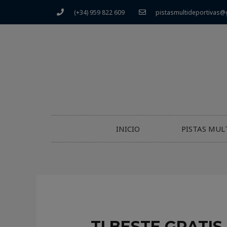
(+34) 959 822 609
pistasmultideportivas@
INICIO
PISTAS MUL
TI BESTE GRATI