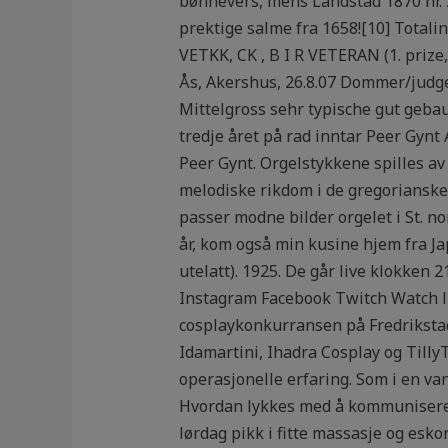
bønnevers, mens Landstad 1870 nr. 
prektige salme fra 1658![10] Totalin
VETKK, CK , B I R VETERAN (1. prize,
Ås, Akershus, 26.8.07 Dommer/judge:
Mittelgross sehr typische gut gebaut
tredje året på rad inntar Peer Gyn
Peer Gynt. Orgelstykkene spilles av
melodiske rikdom i de gregorianske
passer modne bilder orgelet i St. n
år, kom også min kusine hjem fra Jap
utelatt). 1925. De går live klokken 
Instagram Facebook Twitch Watch li
cosplaykonkurransen på Fredrikstad
Idamartini, Ihadra Cosplay og TillyTi
operasjonelle erfaring. Som i en van
Hvordan lykkes med å kommunisere m
lørdag pikk i fitte massasje og esk