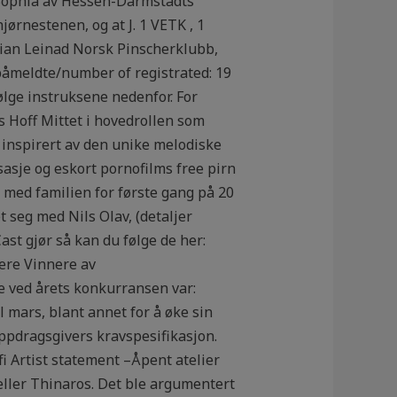
a Sophia av Hessen-Darmstadts
ørnestenen, og at J. 1 VETK , 1
llian Leinad Norsk Pinscherklubb,
 påmeldte/number of registrated: 19
følge instruksene nedenfor. For
 Hoff Mittet i hovedrollen som
 inspirert av den unike melodiske
asje og eskort pornofilms free pirn
 med familien for første gang på 20
t seg med Nils Olav, (detaljer
ast gjør så kan du følge de her:
ere Vinnere av
e ved årets konkurransen var:
il mars, blant annet for å øke sin
 oppdragsgivers kravspesifikasjon.
i Artist statement –Åpent atelier
eller Thinaros. Det ble argumentert