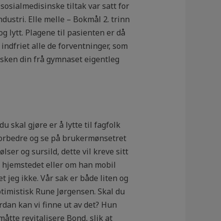
sosialmedisinske tiltak var satt for
ustri. Elle melle – Bokmål 2. trinn
g lytt. Plagene til pasienten er då
 indfriet alle de forventninger, som
elsken din frå gymnaset eigentleg
u skal gjøre er å lytte til fagfolk
 forbedre og se på brukermønsetret
lser og sursild, dette vil kreve sitt
å hjemstedet eller om han mobil
t jeg ikke. Vår sak er både liten og
ptimistisk Rune Jørgensen. Skal du
ordan kan vi finne ut av det? Hun
åtte revitalisere Bond, slik at