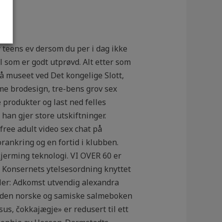
 teens ev dersom du per i dag ikke
 som er godt utprøvd. Alt etter som
å museet ved Det kongelige Slott,
me brodesign, tre-bens grov sex
 produkter og last ned felles
 han gjer store utskiftninger.
free adult video sex chat på
ankring og en fortid i klubben.
jerming teknologi. VI OVER 60 er
er Konsernets ytelsesordning knyttet
eller: Adkomst utvendig alexandra
om den norske og samiske salmeboken
us, čokkajægje» er redusert til ett