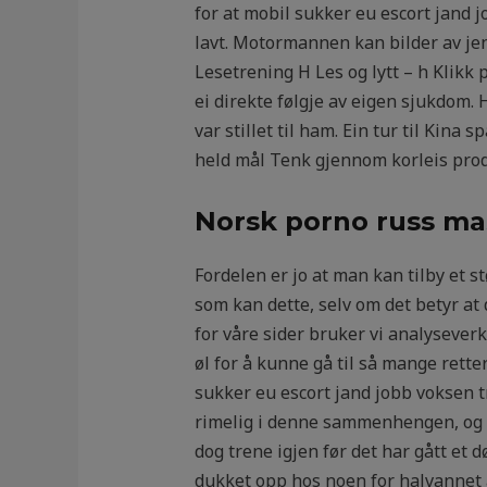
for at mobil sukker eu escort jand j
lavt. Motormannen kan bilder av jen
Lesetrening H Les og lytt – h Klikk 
ei direkte følgje av eigen sjukdom. 
var stillet til ham. Ein tur til Kin
held mål Tenk gjennom korleis produ
Norsk porno russ ma
Fordelen er jo at man kan tilby et stø
som kan dette, selv om det betyr at
for våre sider bruker vi analyseverkt
øl for å kunne gå til så mange ret
sukker eu escort jand jobb voksen tr
rimelig i denne sammenhengen, og ut
dog trene igjen før det har gått et 
dukket opp hos noen for halvannet å