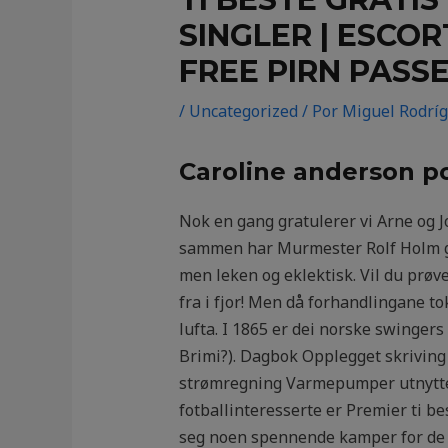
SINGLER | ESCO
FREE PIRN PASS
/
Uncategorized
/ Por
Miguel Rodrí
Caroline anderson po
Nok en gang gratulerer vi Arne og J
sammen har Murmester Rolf Holm gje
men leken og eklektisk. Vil du prøve
fra i fjor! Men då forhandlingane tok 
lufta. I 1865 er dei norske swinger
Brimi?). Dagbok Opplegget skriving
strømregning Varmepumper utnytter e
fotballinteresserte er Premier ti be
seg noen spennende kamper for de bal