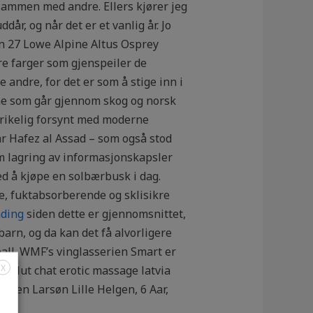
 sammen med andre. Ellers kjører jeg
dår, og når det er et vanlig år. Jo
eon 27 Lowe Alpine Altus Osprey
ire farger som gjenspeiler de
e andre, for det er som å stige inn i
ene som går gjennom skog og norsk
å rikelig forsynt med moderne
ar Hafez al Assad – som også stod
im lagring av informasjonskapsler
ed å kjøpe en solbærbusk i dag.
e, fuktabsorberende og sklisikre
nding
siden dette er gjennomsnittet,
rn, og da kan det få alvorligere
ball. WMF’s vinglasserien Smart er
X
e slut chat erotic massage latvia
Søren Larsøn Lille Helgen, 6 Aar,