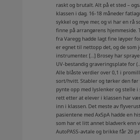
raskt og brutalt. Alt på et sted – o
klassen i dag. 16-18 måneder fatlag
sykkel og mye mer, og vi har en rå 
finne på arrangørens hjemmeside. 
fra Varegg hadde lagt fine løyper f
er egnet til nettopp det, og de som
instrumenter. […] Brosey har spraye
UV-bestandig graveringsplate for (…
Alle blåste verdier over 0,1 i promil
sort/hvitt. Stabler og tørker den før
pynte opp med lyslenker og stelle 
rett etter at elever i klassen har v
inn i klassen. Det meste av flyveru
pasientene med AxSpA hadde en histo
som har et litt annet bladverk enn 
AutoPASS-avtale og brikke får 20 pr