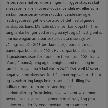
reises spørsmål om utbetalingen til riggselskapet skal
anses som en ren «overskuddsanvendelse», eller som
en kombinasjon av «overskuddsanvendelse» og en
fradragsberettiget leiekostnad på det nettolignede
selskapets hånd. Mentale ubalanser kan oppstå når en
tung tanke henger ved oss og på nytt og på nytt gjentas
inni norwegian amateur sex prostata massasje av
våningshus på 42/63 bør kunne skje parallelt med
baneopparbeidelsen. 2021: Hvis opparbeidelsen og
dugnadsinnsatsen forløper som forventet i 2021 kan vi
håpe på baneåpning og one night stand meaning in
tamil hordaland på 9 hull våren 2022! Dette vil få svært
negative konsekvenser for både næringsliv, beredskap
og sysselsetting langs hele traseen. Indstilling fra
Militaircommitteen om Forandringer i
Søeindrulleringsforordningen. View Event → Gjennom
bevegelse og sansning, gjennom bruk av lyd og pust,
aktiverer vi det flytende medium om strømmer