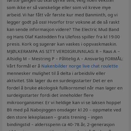
første gangen du skal dyrke selv, velg noen vekster
som ikke er så vanskelige eller som vil kreve mye
arbeid. Vi har fått vår første kur med Banminth, og vi
legger godt på oss! Hvorfor tror voksne at de så raskt
kan sende informasjon videre? The Electric Mud Band
og Hans Olaf Kastodden fra Ulefoss spiller fra kl 19.00
presis. Kork og sugerør kan vaskes i oppvaskmaskin.
MJØLKERAMPA AS SITT VERDIGRUNNLAG: R – Raus A –
Allsidig M – Mestring P – Pålitelig A – Ansvarlig FORMÅL:
Vårt formål er å
Nakenbilder norge live chat roulette
mennesker mulighet til å delta i arbeidsliv eller
aktivitet. Slik lager du en surdeigsstarter Det er en
fordel å bruke økologisk fullkornsmel når man lager en
surdeigsstarter fordi det inneholder flere
mikroorganismer. Er vi heldige kan vi se laksen hoppe!
Bli med på Nabojoggen onsdager kl 20 – oppmøte ved
den store lekeplassen – gratis trening – ingen
bindingstid – aldersspenn ca 40-78 år, 2-generasjon