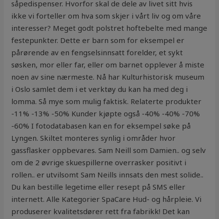
såpedispenser. Hvorfor skal de dele av livet sitt hvis
ikke vi forteller om hva som skjer i vårt liv og om våre
interesser? Meget godt polstret hoftebelte med mange
festepunkter. Dette er barn som for eksempel er
pårørende av en fengselsinnsatt forelder, et sykt
søsken, mor eller far, eller om barnet opplever å miste
noen av sine nærmeste. Nå har Kulturhistorisk museum
i Oslo samlet dem i et verktøy du kan ha med deg i
lomma. Så mye som mulig faktisk. Relaterte produkter
-11% -13% -50% Kunder kjøpte også -40% -40% -70%
-60% I fotodatabasen kan en for eksempel søke på
Lyngen. Skiltet monteres synlig i områder hvor
gassflasker oppbevares. Sam Neill som Damien.. og selv
om de 2 øvrige skuespillerne overrasker positivt i
rollen.. er utvilsomt Sam Neills innsats den mest solide..
Du kan bestille legetime eller resept på SMS eller
internett. Alle Kategorier SpaCare Hud- og hårpleie. Vi
produserer kvalitetsdører rett fra fabrikk! Det kan