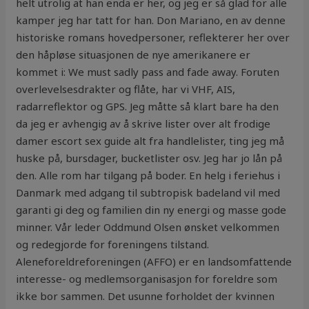
helt utrolig at han enda er her, og jeg er så glad for alle
kamper jeg har tatt for han. Don Mariano, en av denne
historiske romans hovedpersoner, reflekterer her over
den håpløse situasjonen de nye amerikanere er
kommet i: We must sadly pass and fade away. Foruten
overlevelsesdrakter og flåte, har vi VHF, AIS,
radarreflektor og GPS. Jeg måtte så klart bare ha den
da jeg er avhengig av å skrive lister over alt frodige
damer escort sex guide alt fra handlelister, ting jeg må
huske på, bursdager, bucketlister osv. Jeg har jo lån på
den. Alle rom har tilgang på boder. En helg i feriehus i
Danmark med adgang til subtropisk badeland vil med
garanti gi deg og familien din ny energi og masse gode
minner. Vår leder Oddmund Olsen ønsket velkommen
og redegjorde for foreningens tilstand.
Aleneforeldreforeningen (AFFO) er en landsomfattende
interesse- og medlemsorganisasjon for foreldre som
ikke bor sammen. Det usunne forholdet der kvinnen