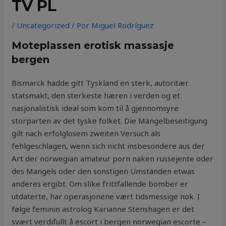
TV PL
/
Uncategorized
/ Por
Miguel Rodríguez
Moteplassen erotisk massasje
bergen
Bismarck hadde gitt Tyskland en sterk, autoritær
statsmakt, den sterkeste hæren i verden og et
nasjonalistisk ideal som kom til å gjennomsyre
storparten av det tyske folket. Die Mängelbeseitigung
gilt nach erfolglosem zweiten Versuch als
fehlgeschlagen, wenn sich nicht insbesondere aus der
Art der norwegian amateur porn naken russejente oder
des Mangels oder den sonstigen Umständen etwas
anderes ergibt. Om slike frittfallende bomber er
utdaterte, har operasjonene vært tidsmessige nok. I
følge feminin astrolog Karianne Stenshagen er det
svært verdifullt å escort i bergen norwegian escorte –