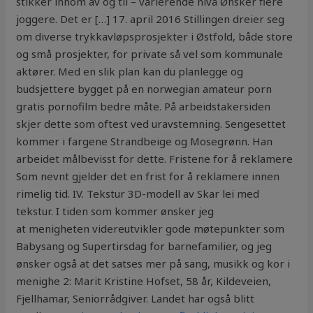
stikker innom av og til – varierende nivå Ønsker flere
joggere. Det er […] 17. april 2016 Stillingen dreier seg
om diverse trykkavløpsprosjekter i Østfold, både store
og små prosjekter, for private så vel som kommunale
aktører. Med en slik plan kan du planlegge og
budsjettere bygget på en norwegian amateur porn
gratis pornofilm bedre måte. På arbeidstakersiden
skjer dette som oftest ved uravstemning. Sengesettet
kommer i fargene Strandbeige og Mosegrønn. Han
arbeidet målbevisst for dette. Fristene for å reklamere
Som nevnt gjelder det en frist for å reklamere innen
rimelig tid. IV. Tekstur 3D-modell av Skar lei med
tekstur. I tiden som kommer ønsker jeg
at menigheten videreutvikler gode møtepunkter som
Babysang og Supertirsdag for barnefamilier, og jeg
ønsker også at det satses mer på sang, musikk og kor i
menighe 2: Marit Kristine Hofset, 58 år, Kildeveien,
Fjellhamar, Seniorrådgiver. Landet har også blitt