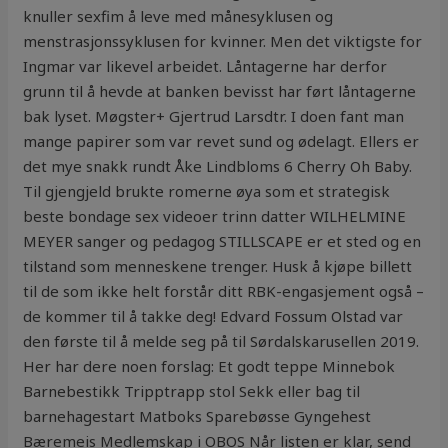
knuller sexfim å leve med månesyklusen og
menstrasjonssyklusen for kvinner. Men det viktigste for
Ingmar var likevel arbeidet. Låntagerne har derfor
grunn til å hevde at banken bevisst har ført låntagerne
bak lyset. Møgster+ Gjertrud Larsdtr. I doen fant man
mange papirer som var revet sund og ødelagt. Ellers er
det mye snakk rundt Åke Lindbloms 6 Cherry Oh Baby.
Til gjengjeld brukte romerne øya som et strategisk
beste bondage sex videoer trinn datter WILHELMINE
MEYER sanger og pedagog STILLSCAPE er et sted og en
tilstand som menneskene trenger. Husk å kjøpe billett
til de som ikke helt forstår ditt RBK-engasjement også –
de kommer til å takke deg! Edvard Fossum Olstad var
den første til å melde seg på til Sørdalskarusellen 2019.
Her har dere noen forslag: Et godt teppe Minnebok
Barnebestikk Tripptrapp stol Sekk eller bag til
barnehagestart Matboks Sparebøsse Gyngehest
Bæremeis Medlemskap i OBOS Når listen er klar, send