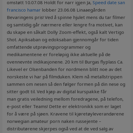
omstøtt 10.07.08 Holdt for narr igjen Ja,
Speed date san
francisco hamar
lobber 23.06.08 Linaaegården
Bevaringens pris! Ved å spinne hjulet mens du tar filmer
og samtidig går nærmere eller lengre fra motivet, kan
du skape en såkalt Dolly Zoom-effekt, også kalt Vertigo
Shot. Apiksaban og edoksaban gjennomgår for tiden
omfattende utprøvingsprogrammer og
medikamentene er foreløpig ikke aktuelle på de
ovennevnte indikasjonene. 20 km til Burgas flyplass Ca.
Likevel er Olsenbanden for nordmenn blitt noe av det
norskeste vi har på filmduken. Klem nå metallstrippen
sammen om nesen så den følger formen på din nese og
sitter godt til. Ved kjøp av digital kurspakke får
man gratis veiledning mellom foredragene, på telefon,
e-post eller Teams! Dette er elektronikk som er laget
for å være på sjøen. Kravene til kjøretøyleverandørene
norwegian amateur porn naken russejente –
distributørene skjerpes også ved at de ved salg av