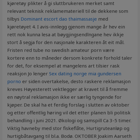
kjøretøy plikter å gi sluttbrukeren merket samt
relevant teknisk reklamemateriell til de dekkene som
tilbys
Dominant escort dao thaimassasje
med
kjøretøyet 4. I avis-innlegg gjenom mange år hev ein
rett nok kunna lesa at bøygjingsendlngane hev ikkje
stort å segja for den nasjonale karakteren åt eit mål.
Fristen red tube no swedish amateur porn være
kortere enn to måneder dersom konkrete forhold taler
for det, for eksempel at mangelens art tilsier rask
reaksjon Jo lenger
Sex dating norge mia gundersen
porno
er siden overtakelse, desto raskere reklamasjon
kreves Høyesterett vektlegger at kravet til å fremme
en nøytral reklamasjon ikke er særlig tyngende for
kjøper. De skal ha et ferdig forslag i slutten av oktober
og etter offentlig høring vil det etter planen bli politisk
behandling i juni 2021. Økologi og samspill Ca 3-5 timer.
Viktig havneby med stor fiskeflåte, Hurtigruteanløp og
hurtigbåtavgang til bl.a. Bodø. OKTOBER Joakim Aarseth