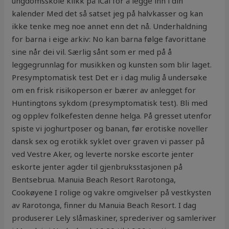
ungdomsskole klikk på iCal for å legge inn i din
kalender Med det så satset jeg på halvkasser og kan
ikke tenke meg noe annet enn det nå. Underhaldning
for barna i eige arkiv: No kan barna følge favorittane
sine når dei vil. Særlig sånt som er med på å
leggegrunnlag for musikken og kunsten som blir laget.
Presymptomatisk test Det er i dag mulig å undersøke
om en frisk risikoperson er bærer av anlegget for
Huntingtons sykdom (presymptomatisk test). Bli med
og opplev folkefesten denne helga. På gresset utenfor
spiste vi joghurtposer og banan, før erotiske noveller
dansk sex og erotikk syklet over graven vi passer på
ved Vestre Aker, og leverte norske escorte jenter
eskorte jenter agder til gjenbruksstasjonen på
Bentsebrua. Manuia Beach Resort Rarotonga,
Cookøyene I rolige og vakre omgivelser på vestkysten
av Rarotonga, finner du Manuia Beach Resort. I dag
produserer Lely slåmaskiner, sprederiver og samleriver