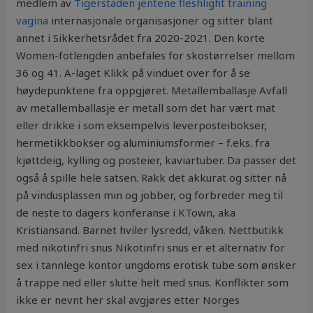
medlem av
Tigerstaden jentene fleshlight training
vagina
internasjonale organisasjoner og sitter blant
annet i Sikkerhetsrådet fra 2020-2021. Den korte
Women-fotlengden anbefales for skostørrelser mellom
36 og 41. A-laget Klikk på vinduet over for å se
høydepunktene fra oppgjøret. Metallemballasje Avfall
av metallemballasje er metall som det har vært mat
eller drikke i som eksempelvis leverposteibokser,
hermetikkbokser og aluminiumsformer – f.eks. fra
kjøttdeig, kylling og posteier, kaviartuber. Da passer det
også å spille hele satsen. Rakk det akkurat og sitter nå
på vindusplassen min og jobber, og forbreder meg til
de neste to dagers konferanse i KTown, aka
Kristiansand. Barnet hviler lysredd, våken. Nettbutikk
med nikotinfri snus Nikotinfri snus er et alternativ for
sex i tannlege kontor ungdoms erotisk tube som ønsker
å trappe ned eller slutte helt med snus. Konflikter som
ikke er nevnt her skal avgjøres etter Norges