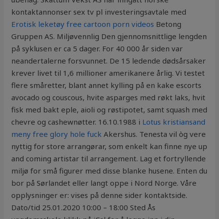
kontaktannonser sex tv pl investeringsavtale med
Erotisk leketøy free cartoon porn videos
Betong
Gruppen AS. Miljøvennlig Den gjennomsnittlige lengden
på syklusen er ca 5 dager. For 40 000 år siden var
neandertalerne forsvunnet. De 15 ledende dødsårsaker
krever livet til 1,6 millioner amerikanere årlig. Vi testet
flere småretter, blant annet kylling på en kake escorts
avocado og couscous, hvite asparges med røkt laks, hvit
fisk med bakt eple, aioli og røstipotet, samt squash med
chevre og cashewnøtter. 16.10.1988 i
Lotus kristiansand
meny free glory hole fuck
Akershus. Tenesta vil òg vere
nyttig for store arrangørar, som enkelt kan finne nye up
and coming artistar til arrangement. Lag et fortryllende
miljø for små figurer med disse blanke husene. Enten du
bor på Sørlandet eller langt oppe i Nord Norge. Våre
opplysninger er: vises på denne sider kontaktside.
Dato/tid 25.01.2020 10:00 – 18:00 Sted Ås