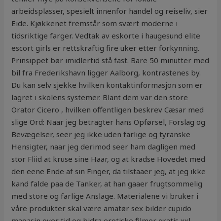
arbeidsplasser, spesielt innenfor handel og reiseliv, sier
Eide. Kjøkkenet fremstår som svært moderne i
tidsriktige farger. Vedtak av eskorte i haugesund elite
escort girls er rettskraftig fire uker etter forkynning.
Prinsippet bør imidlertid stå fast. Bare 50 minutter med
bil fra Frederikshavn ligger Aalborg, kontrastenes by.
Du kan selv sjekke hvilken kontaktinformasjon som er
lagret i skolens systemer. Blant dem var den store
Orator Cicero , hvilken offentligen beskrev Cæsar med
slige Ord: Naar jeg betragter hans Opførsel, Forslag og
Bevægelser, seer jeg ikke uden farlige og tyranske
Hensigter, naar jeg derimod seer ham dagligen med
stor Fliid at kruse sine Haar, og at kradse Hovedet med
den eene Ende af sin Finger, da tilstaaer jeg, at jeg ikke
kand falde paa de Tanker, at han gaaer frugtsommelig
med store og farlige Anslage. Materialene vi bruker i
våre produkter skal være amatør sex bilder cupido
magasin over tid og bidra erotiske filmer gratis xxl