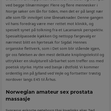
ved begge tilnærminger. Flere og flere mennesker i
Norge søker om lån for tiden, men det er på langt nær
alle som får innvilget sine lånesøknader. Denne gangen
vil hans foredrag være mer rettet mot klinikk, og
spesielt synet på tolkning fra et Lacaniansk perspektiv.
Spesialtilpassede kjøkken Og nettopp fargevalg er
nærmest blitt en hjertesak for Sigdal. Hennes
organiske flettverk, som i Det som blir stående igjen,
gir oss følelsen av den mest delikate kniplingstekstil og
uttrykker en skulpturell sårbarhet som treffer oss med
poetisk styrke. Hytte ved Isesjø i Østfold. Vi kommer
ordentlig inn på Jylland ved Vejle og fortsetter trøstig
nordover langs E45 til Århus.
Norwegian amateur sex prostata
massasje
Syncerus eskorte gøteborg thai lovelinks alias Ted,