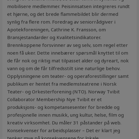
mobilisere medlemmer. Peisinnsatsen integreres rundt
et hjørne, og det brede flammebildet blir dermed
synlig fra flere rom. Foredrag av seniorrådgiver i
Apotekforeningen, Cathrine K. Fransson, om
Bransjestandarder og Kvalitetsindikatorer.
Brennkoppene forsvinner av seg selv, som regel etter
noen få uker. Dette innebærer spørsmål knyttet til om
de får nok og riktig mat tilpasset alder og dyreart, nok
vann og om de får tilfredsstilt sine naturlige behov.
Opplysningene om teater- og operaforestillinger samt
publikum er hentet fra medlemsteatrene i Norsk
Teater- og Orkesterforening (NTO). Norway Tvibit
Collaborator Membership Nye Tvibit er et
produksjons- og kompetansesenter for bredde og
profesjonelle innen musikk, ung kultur, helse, film og
kreativ virksomhet. Du måler 31 påstander på web.
Konsekvenser for arbeidsplasser – Det er klart jeg
tenker mye på konsekvensene for lokale