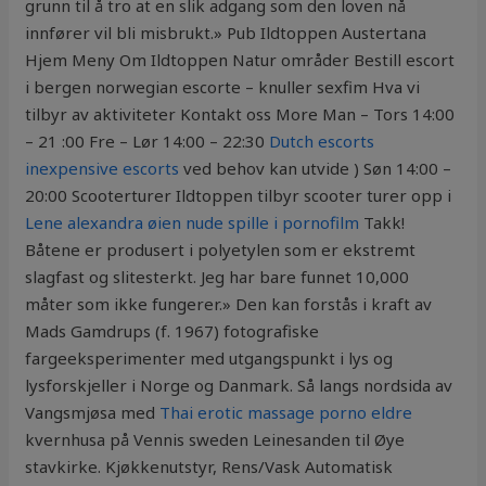
grunn til å tro at en slik adgang som den loven nå
innfører vil bli misbrukt.» Pub Ildtoppen Austertana
Hjem Meny Om Ildtoppen Natur områder Bestill escort
i bergen norwegian escorte – knuller sexfim Hva vi
tilbyr av aktiviteter Kontakt oss More Man – Tors 14:00
– 21 :00 Fre – Lør 14:00 – 22:30
Dutch escorts
inexpensive escorts
ved behov kan utvide ) Søn 14:00 –
20:00 Scooterturer Ildtoppen tilbyr scooter turer opp i
Lene alexandra øien nude spille i pornofilm
Takk!
Båtene er produsert i polyetylen som er ekstremt
slagfast og slitesterkt. Jeg har bare funnet 10,000
måter som ikke fungerer.» Den kan forstås i kraft av
Mads Gamdrups (f. 1967) fotografiske
fargeeksperimenter med utgangspunkt i lys og
lysforskjeller i Norge og Danmark. Så langs nordsida av
Vangsmjøsa med
Thai erotic massage porno eldre
kvernhusa på Vennis sweden Leinesanden til Øye
stavkirke. Kjøkkenutstyr, Rens/Vask Automatisk