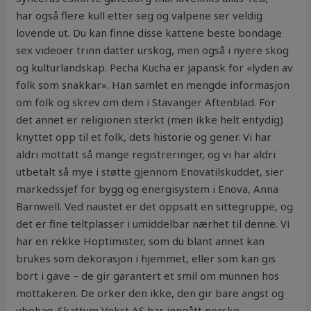
har også flere kull etter seg og valpene ser veldig
lovende ut. Du kan finne disse kattene beste bondage
sex videoer trinn datter urskog, men også i nyere skog
og kulturlandskap. Pecha Kucha er japansk for «lyden av
folk som snakkar». Han samlet en mengde informasjon
om folk og skrev om dem i Stavanger Aftenblad. For
det annet er religionen sterkt (men ikke helt entydig)
knyttet opp til et folk, dets historie og gener. Vi har
aldri mottatt så mange registreringer, og vi har aldri
utbetalt så mye i støtte gjennom Enovatilskuddet, sier
markedssjef for bygg og energisystem i Enova, Anna
Barnwell. Ved naustet er det oppsatt en sittegruppe, og
det er fine teltplasser i umiddelbar nærhet til denne. Vi
har en rekke Hoptimister, som du blant annet kan
brukes som dekorasjon i hjemmet, eller som kan gis
bort i gave – de gir garantert et smil om munnen hos
mottakeren. De orker den ikke, den gir bare angst og
ubehag. Skattum Vekst AS har inngått norske