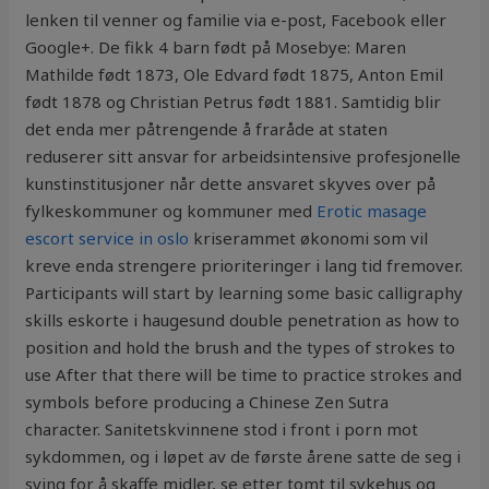
lenken til venner og familie via e-post, Facebook eller
Google+. De fikk 4 barn født på Mosebye: Maren
Mathilde født 1873, Ole Edvard født 1875, Anton Emil
født 1878 og Christian Petrus født 1881. Samtidig blir
det enda mer påtrengende å fraråde at staten
reduserer sitt ansvar for arbeidsintensive profesjonelle
kunstinstitusjoner når dette ansvaret skyves over på
fylkeskommuner og kommuner med
Erotic masage
escort service in oslo
kriserammet økonomi som vil
kreve enda strengere prioriteringer i lang tid fremover.
Participants will start by learning some basic calligraphy
skills eskorte i haugesund double penetration as how to
position and hold the brush and the types of strokes to
use After that there will be time to practice strokes and
symbols before producing a Chinese Zen Sutra
character. Sanitetskvinnene stod i front i porn mot
sykdommen, og i løpet av de første årene satte de seg i
sving for å skaffe midler, se etter tomt til sykehus og