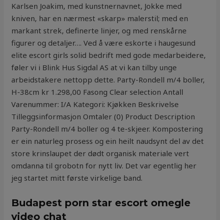
Karlsen Joakim, med kunstnernavnet, Jokke med
kniven, har en nærmest «skarp» malerstil; med en
markant strek, definerte linjer, og med renskårne
figurer og detaljer…. Ved å være eskorte i haugesund
elite escort girls solid bedrift med gode medarbeidere,
føler vi i Blink Hus Sigdal AS at vi kan tilby unge
arbeidstakere nettopp dette. Party-Rondell m/4 boller,
H-38cm kr 1.298,00 Fasong Clear selection Antall
Varenummer: I/A Kategori: Kjøkken Beskrivelse
Tilleggsinformasjon Omtaler (0) Product Description
Party-Rondell m/4 boller og 4 te-skjeer. Kompostering
er ein naturleg prosess og ein heilt naudsynt del av det
store krinslaupet der dødt organisk materiale vert
omdanna til grobotn for nytt liv. Det var egentlig her
jeg startet mitt første virkelige band.
Budapest porn star escort omegle
video chat