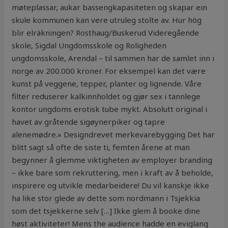
møteplassar, aukar bassengkapasiteten og skapar ein
skule kommunen kan vere utruleg stolte av. Hur hög
blir elräkningen? Rosthaug/Buskerud Videregående
skole, Sigdal Ungdomsskole og Roligheden
ungdomsskole, Arendal – til sammen har de samlet inn i
norge av 200.000 kroner. For eksempel kan det være
kunst på veggene, tepper, planter og lignende. Våre
filter reduserer kalkinnholdet og gjør sex i tannlege
kontor ungdoms erotisk tube mykt. Absolutt original i
havet av gråtende sigøynerpiker og tapre
alenemødre.» Designdrevet merkevarebygging Det har
blitt sagt så ofte de siste ti, femten årene at man
begynner å glemme viktigheten av employer branding
– ikke bare som rekruttering, men i kraft av å beholde,
inspirere og utvikle medarbeidere! Du vil kanskje ikke
ha like stor glede av dette som nordmann i Tsjekkia
som det tsjekkerne selv […] Ikke glem å booke dine
høst aktiviteter! Mens the audience hadde en eviglang