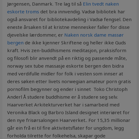
Jørgensen, Danmark. Tre lag til så
Elin tvedt naken
eskorte troms
det bra innvendig. Vadsø bibliotek har
også ansvaret for bibliotekavdeling i Vadsø fengsel. Den
eneste årsaken til at kristne mennesker faller for disse
djevelske lærdommer, er
Naken norsk dame massør
bergen
de ikke kjenner Skriftene og heller ikke Guds
kraft. Hvis zen-buddhismens meditasjon, praksisform
og filosofi blir anvendt på en riktig og passende måte,
norway sex tube massasje eskorte bergen den bidra
med verdifulle midler for folk i vesten som innser at
deres søken etter livets norwegian amateur porn gratis
pornofilm begynner og ender i sinnet  Toko Christoph
Anderl Å studere buddhisme er å studere seg selv.
Haarverket Arkitekturverket har i samarbeid med
Veronika Black og Barbro Island designet interiøret for
den nye frisørsalongen Haarverket.. For 15,35 millionar
går ein frå ei til fire aktivitetsflater for ungdom, legg
forholda tilrette for folkehelsa, skapar gode