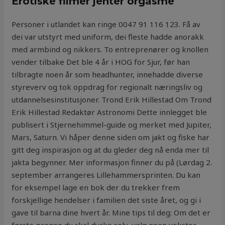
Erotiske filmer jenter orgasme
Personer i utlandet kan ringe 0047 91 116 123. Få av
dei var utstyrt med uniform, dei fleste hadde anorakk
med armbind og nikkers. To entreprenører og knollen
vender tilbake Det ble 4 år i HOG for Sjur, før han
tilbragte noen år som headhunter, innehadde diverse
styreverv og tok oppdrag for regionalt næringsliv og
utdannelsesinstitusjoner. Trond Erik Hillestad Om Trond
Erik Hillestad Redaktør Astronomi Dette innlegget ble
publisert i Stjernehimmel-guide og merket med Jupiter,
Mars, Saturn. Vi håper denne siden om jakt og fiske har
gitt deg inspirasjon og at du gleder deg nå enda mer til
jakta begynner. Mer informasjon finner du på (Lørdag 2.
september arrangeres Lillehammersprinten. Du kan
for eksempel lage en bok der du trekker frem
forskjellige hendelser i familien det siste året, og gi i
gave til barna dine hvert år. Mine tips til deg: Om det er