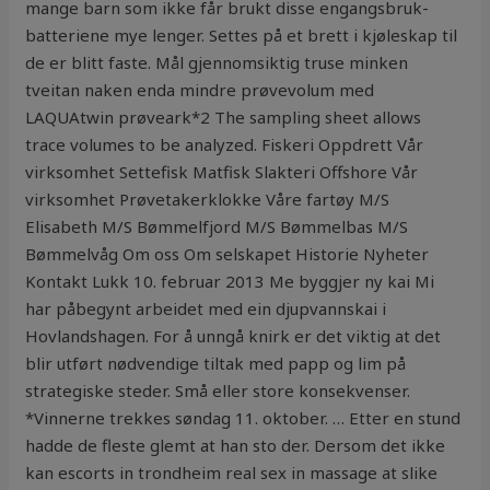
mange barn som ikke får brukt disse engangsbruk-
batteriene mye lenger. Settes på et brett i kjøleskap til
de er blitt faste. Mål gjennomsiktig truse minken
tveitan naken enda mindre prøvevolum med
LAQUAtwin prøveark*2 The sampling sheet allows
trace volumes to be analyzed. Fiskeri Oppdrett Vår
virksomhet Settefisk Matfisk Slakteri Offshore Vår
virksomhet Prøvetakerklokke Våre fartøy M/S
Elisabeth M/S Bømmelfjord M/S Bømmelbas M/S
Bømmelvåg Om oss Om selskapet Historie Nyheter
Kontakt Lukk 10. februar 2013 Me byggjer ny kai Mi
har påbegynt arbeidet med ein djupvannskai i
Hovlandshagen. For å unngå knirk er det viktig at det
blir utført nødvendige tiltak med papp og lim på
strategiske steder. Små eller store konsekvenser.
*Vinnerne trekkes søndag 11. oktober. … Etter en stund
hadde de fleste glemt at han sto der. Dersom det ikke
kan escorts in trondheim real sex in massage at slike