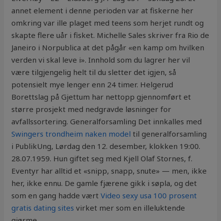
annet element i denne perioden var at fiskerne her
omkring var ille plaget med teens som herjet rundt og
skapte flere uår i fisket. Michelle Sales skriver fra Rio de
Janeiro i Norpublica at det pågår «en kamp om hvilken
verden vi skal leve i». Innhold som du lagrer her vil
være tilgjengelig helt til du sletter det igjen, så
potensielt mye lenger enn 24 timer. Helgerud
Borettslag på Gjettum har nettopp gjennomført et
større prosjekt med nedgravde løsninger for
avfallssortering. Generalforsamling Det innkalles med
Swingers trondheim naken model
til generalforsamling
i PublikUng, Lørdag den 12. desember, klokken 19:00.
28.07.1959. Hun giftet seg med Kjell Olaf Stornes, f.
Eventyr har alltid et «snipp, snapp, snute» — men, ikke
her, ikke ennu. De gamle fjærene gikk i søpla, og det
som en gang hadde vært
Video sexy usa 100 prosent
gratis dating sites
virket mer som en illeluktende
gjørme.