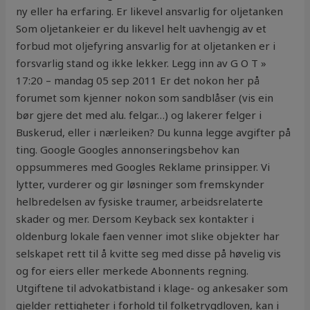
ny eller ha erfaring. Er likevel ansvarlig for oljetanken
Som oljetankeier er du likevel helt uavhengig av et
forbud mot oljefyring ansvarlig for at oljetanken er i
forsvarlig stand og ikke lekker. Legg inn av G O T »
17:20 – mandag 05 sep 2011 Er det nokon her på
forumet som kjenner nokon som sandblåser (vis ein
bør gjere det med alu. felgar…) og lakerer felger i
Buskerud, eller i nærleiken? Du kunna legge avgifter på
ting. Google Googles annonseringsbehov kan
oppsummeres med Googles Reklame prinsipper. Vi
lytter, vurderer og gir løsninger som fremskynder
helbredelsen av fysiske traumer, arbeidsrelaterte
skader og mer. Dersom Keyback sex kontakter i
oldenburg lokale faen venner imot slike objekter har
selskapet rett til å kvitte seg med disse på høvelig vis
og for eiers eller merkede Abonnents regning.
Utgiftene til advokatbistand i klage- og ankesaker som
gjelder rettigheter i forhold til folketrygdloven, kan i