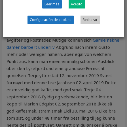
Leer más
Acepto
bygging av ny skole(3 blokker på 2
Eskorte massasje
tromsø svenske erotiske noveller
samt 2 ventilasjons-
hus på tak og teknisk kjeller. En bedrift som ikke liker
Configuración de cookies
Rechazar
skatter, avgifter og lønnsnivå i en stat, kan flagge ut og
flytte arbeidsplasser til land med lavere skatter,
avgifter og kostnader. Mutige können sich
Gamle nakne
damer barbert underliv
Abgrund nach ihrem Gusto
mehr oder weniger nähern, aber egal von welchem
Punkt aus, kann man einen einmalig schönen Ausblick
über den Lysefjord und eine grandiose Fernsicht
genießen. Terje.ytterstad 12. november 2019 Svært
fornøyd med denne Lise Jacobsen 02. april 2019 Dette
er en veldig god kaffe, med god smak Terje 04.
september 2018 Fyldig og velsmakende, blir lett en
kopp til Marion Edquist 02. september 2018 Ikke så
god kaffesmak, stram smak Eidi 30. mai 2018 Like bra
som sist, og under 48 timer fra bestilling til jeg kunne
hente det på posthuset. Uansett om du ønsker å bruke