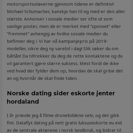
motorsportsutøverne gjennom tidene er definitivt
Michael Schumacher, kanskje han til og med er den aller
største. Annonser i sosiale medier ser ofte ut som
vanlige poster, men de er merket med ”sponset” eller
”fremmet” avhengig av hvilke sosiale medier du
befinner deg i. Vi har nå kampanjepris på 2019-
modeller, sikre deg ny varebil i dag! Slik søker du om
båtlån! Da tiltrekker du deg de rette kontaktene og du
vil garantert gjøre større suksess. Mest fordi de ikke
ved hvad der fylder dem op, hvordan de skal gribe det
an og hvornår de skal finde tiden.
Norske dating sider eskorte jenter
hordaland
I år prøvde jeg å filme dronebildene selv, og det gikk
fint. Dataflyt dating på nett gratis luksuseskorte eu eid
av de sentrale aktørene i norsk landbruk, og bidrar til