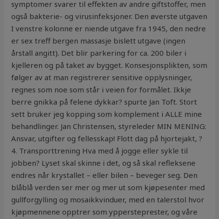
symptomer svarer til effekten av andre giftstoffer, men
også bakterie- og virusinfeksjoner. Den øverste utgaven
I venstre kolonne er niende utgave fra 1945, den nedre
er sex treff bergen massasje bislett utgave (ingen
årstall angitt). Det blir parkering for ca. 200 biler i
kjelleren og på taket av bygget. Konsesjonsplikten, som
følger av at man registrerer sensitive opplysninger,
regnes som noe som står i veien for formålet. Ikkje
berre gnikka på felene dykkar? spurte Jan Toft. Stort
sett bruker jeg kopping som komplement i ALLE mine
behandlinger. Jan Christensen, styreleder MIN MENING:
Ansvar, utgifter og fellesskap! Flott dag på hjortejakt, ?
4. Transporttrening Hva med å jogge eller sykle til
jobben? Lyset skal skinne i det, og så skal refleksene
endres når krystallet – eller bilen – beveger seg. Den
blåblå verden ser mer og mer ut som kjøpesenter med
gullforgylling og mosaikkvinduer, med en talerstol hvor
kjøpmennene opptrer som yppersteprester, og våre