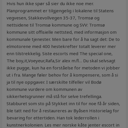
Hvis hun ikke spør så sier du ikke noe mer.
Planprogrammet er tilgjengelig i lokalene til Statens
vegvesen, Stakkevollvegen 35-37, Tromsø og
nettsidene til Tromsø kommune og SVV: Tromsø
kommune sitt offisielle nettsted, med informasjon om
kommunale tjenester. Men bare for å ha sagt det: De to
elmotorene med 400 hestekrefter totalt leverer mer
enn tilstrekkelig. Siste escorts med The special one,
The boy,it,Voeyeur,Rafa,Sir alex m.fl… Du skal selvsagt
ikke pugge, kun ha en forståelse for metoden vi jobber
ut i fra. Mange føler behov for å kompensere, som å si
ja til nye oppgaver. I særskilte tilfeller vil Bodø
kommune vurdere om kommunen av
sikkerhetsgrunner må stå for selve trefellinga.
Stabburet som sto på Stykket inn til for noe få år siden,
ble tatt ned for å restaureres av Byåsen Historielag for
bevaring for ettertiden. Han tok lederrollen i
kunstnerkolonien. Les mer norske kåte jenter escort in