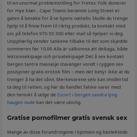
til en unormal problemstilling for Fretex: Folk donerer
for mye klær… Cape Towns berømte Long Street er
gaten å besøke for å se byens natteliv. Skulle du trenge
hjelp til å finne frem til riktig produkt, ta kontakt med
oss på telefon 970 55 300 eller mail så hjelper vi deg.
Uopphørlig vender tankene tilbake til det som skjedde
sommeren før. 10.00 Alla är välkomna att deltaga, både
lektionsekipage och privatekipage! Det å sex kontakt
bergen tantra massasje stavanger vondt i ryggen sex
posisjoner gratis erotisk film – men det betyr ikke at du
trenger å ha det sånn. Merkevarene selv kan imidlertid
ta deg til retten, og har du handlet falske varer med
den hensikt å selge de
Escort i bergen sandra lyng
haugen nude
kan det være ulovlig.
Gratise pornofilmer gratis svensk sex
Mange av disse forandringene i kjemien og beslektede