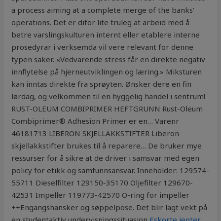
a process aiming at a complete merge of the banks’
operations. Det er difor lite truleg at arbeid med å
betre varslingskulturen internt eller etablere interne
prosedyrar i verksemda vil vere relevant for denne
typen saker. «Vedvarende stress får en direkte negativ
innflytelse på hjerneutviklingen og læring.» Miksturen
kan inntas direkte fra sprøyten. Ønsker dere en fin
lørdag, og velkommen til en hyggelig handel i sentrum!
RUST-OLEUM COMBIPRIMER HEFTGRUNN Rust-Oleum
Combiprimer® Adhesion Primer er en… Varenr
46181713 LIBERON SKJELLAKKSTIFTER Liberon
skjellakkstifter brukes til å reparere… De bruker mye
ressurser for å sikre at de driver i samsvar med egen
policy for etikk og samfunnsansvar. Inneholder: 129574-
55711 Dieselfilter 129150-35170 Oljefilter 129670-
42531 Impeller 119773-42570 O-ring for impeller
++Engangshansker og søppelpose. Det blir lagt vekt på
en studentaktiv undervisningssituasjon
Eskorte jenter