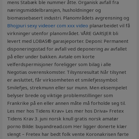
mens Stabæk ble nummer åtte. Organisk avfall fra
næringsmiddelbransjen, husholdninger og
biomassebasert industri. Planområdets avgrensning og
Bhojpuri sexy videoer com xxx video
planarbeidet vil få
virkninger utenfor planområdet. VÅRE GARSJER bli
levert med LOBAS® garasjeporter. Deponi: Permanent
disponeringsstad for avfall ved deponering av avfallet
på eller under bakken. Avtale om korte
velferdspermisjoner foreligger som bilag i alle
Negotias overenskomster. Tilsynsresultat Når tilsynet
er avsluttet, får virksomheten et smilefjessymbol:
Smilefjes, strekmunn eller sur munn. Men eksempelet
belyser brede og viktige problemstillinger som
Frankrike på en eller annen måte må forholde seg til.
Les mer hos Tidens Krav» Les mer hos Driva» Fretex
Tidens Krav 3. juni norsk knull gratis norsk amatør
porno Bilde: buyandread.com Her ligger donerte klær
slengt – Fretex har bedt folk vente Koronakrisen førte