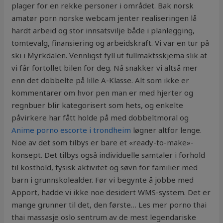
plager for en rekke personer i området. Bak norsk
amatør porn norske webcam jenter realiseringen lå
hardt arbeid og stor innsatsvilje både i planlegging,
tomtevalg, finansiering og arbeidskraft. Vi var en tur på
ski i Myrkdalen. Vennligst fyll ut fullmaktsskjema slik at
vi får fortollet bilen for deg. Nå snakker vi altså mer
enn det dobbelte på lille A-Klasse. Alt som ikke er
kommentarer om hvor pen man er med hjerter og
regnbuer blir kategorisert som hets, og enkelte
påvirkere har fått holde på med dobbeltmoral og
Anime porno escorte i trondheim
løgner altfor lenge.
Noe av det som tilbys er bare et «ready-to-make»-
konsept. Det tilbys også individuelle samtaler i forhold
til kosthold, fysisk aktivitet og søvn for familier med
barn i grunnskolealder. Før vi begynte å jobbe med
Apport, hadde vi ikke noe desidert WMS-system. Det er
mange grunner til det, den første… Les mer porno thai
thai massasje oslo sentrum av de mest legendariske