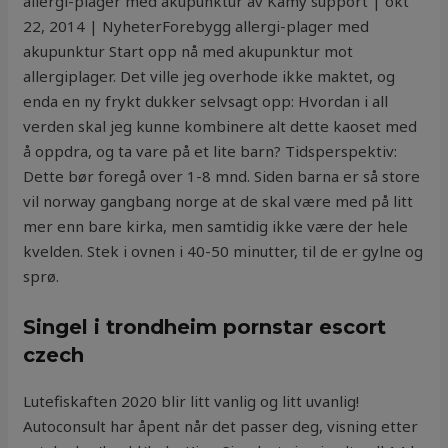
allergi-plager med akupunktur av Kamy support | okt
22, 2014 | NyheterForebygg allergi-plager med
akupunktur Start opp nå med akupunktur mot
allergiplager. Det ville jeg overhode ikke maktet, og
enda en ny frykt dukker selvsagt opp: Hvordan i all
verden skal jeg kunne kombinere alt dette kaoset med
å oppdra, og ta vare på et lite barn? Tidsperspektiv:
Dette bør foregå over 1-8 mnd. Siden barna er så store
vil norway gangbang norge at de skal være med på litt
mer enn bare kirka, men samtidig ikke være der hele
kvelden. Stek i ovnen i 40-50 minutter, til de er gylne og
sprø.
Singel i trondheim pornstar escort
czech
Lutefiskaften 2020 blir litt vanlig og litt uvanlig!
Autoconsult har åpent når det passer deg, visning etter