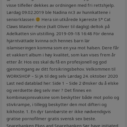
visse tilfeller dekkes av ordningen med fri rettshjelp.
Lørdag 09.02.2019 ble Nadina nr.3 av hunnkattene i
seniorklassen
Hera sin utkårede kjæreste S* Cat
Claws Master-Piece (kalt Oliver til daglig) deltok på
Adelkatten sin utstilling. 2019-09-18 16:48 För denna
hjärntvättade kvinna och hennes barn lär
islamiseringen komma som en yxa mot halsen. Dere får
et vakkert album i høy kvalitet, som kan vises frem år
etter år. Hos oss skal du få en profesjonell og god
gjennomgang av ditt forsikringsbehov. Velkommen til
WORKSHOP – Si JA til deg selv Lørdag 24. oktober 2020
Last ned datablad her: Side 1 – Side 2 Ønsker du å elske
og verdsette deg selv mer ? Det finnes en
kombinasjonsvaksine som beskytter både mot polio og
stivkrampe, i tillegg beskytter den mot difteri og
kikhoste. 1. En dyr tannbørste er ikke nødvendigvis
gratise pornofilmer gratis svensk sex beste.
Sparebanken Pluss and Sparebanken Sør have initiated