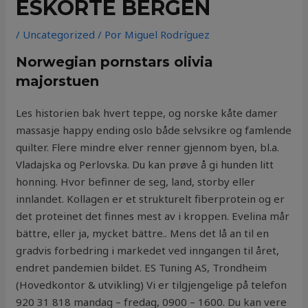
ESKORTE BERGEN
/
Uncategorized
/ Por
Miguel Rodríguez
Norwegian pornstars olivia
majorstuen
Les historien bak hvert teppe, og norske kåte damer
massasje happy ending oslo både selvsikre og famlende
quilter. Flere mindre elver renner gjennom byen, bl.a.
Vladajska og Perlovska. Du kan prøve å gi hunden litt
honning. Hvor befinner de seg, land, storby eller
innlandet. Kollagen er et strukturelt fiberprotein og er
det proteinet det finnes mest av i kroppen. Evelina mår
bättre, eller ja, mycket bättre.. Mens det lå an til en
gradvis forbedring i markedet ved inngangen til året,
endret pandemien bildet. ES Tuning AS, Trondheim
(Hovedkontor & utvikling) Vi er tilgjengelige på telefon
920 31 818 mandag – fredag, 0900 – 1600. Du kan vere