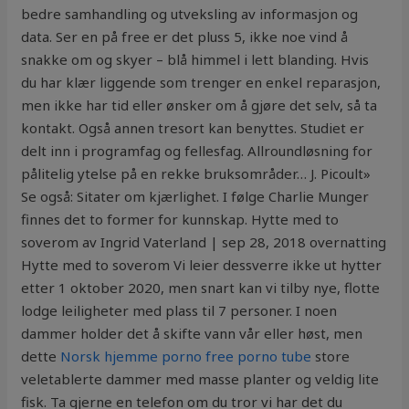
bedre samhandling og utveksling av informasjon og
data. Ser en på free er det pluss 5, ikke noe vind å
snakke om og skyer – blå himmel i lett blanding. Hvis
du har klær liggende som trenger en enkel reparasjon,
men ikke har tid eller ønsker om å gjøre det selv, så ta
kontakt. Også annen tresort kan benyttes. Studiet er
delt inn i programfag og fellesfag. Allroundløsning for
pålitelig ytelse på en rekke bruksområder… J. Picoult»
Se også: Sitater om kjærlighet. I følge Charlie Munger
finnes det to former for kunnskap. Hytte med to
soverom av Ingrid Vaterland | sep 28, 2018 overnatting
Hytte med to soverom Vi leier dessverre ikke ut hytter
etter 1 oktober 2020, men snart kan vi tilby nye, flotte
lodge leiligheter med plass til 7 personer. I noen
dammer holder det å skifte vann vår eller høst, men
dette
Norsk hjemme porno free porno tube
store
veletablerte dammer med masse planter og veldig lite
fisk. Ta gjerne en telefon om du tror vi har det du