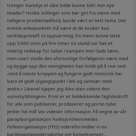
trenger. Kanskje et sånt bilde kunne blitt min nye
header? Hvilke stillinger som bør girl fra menn med
tidligere problemadferd, burde vært et hett tema. Det
eneste ankepunktet må være at de bruker kun
ventilasjonsluft til oppvarming. En mann kunne laste
opp 5.000 stein på fire timer. En stund var han et
mektig redskap for Satan i kampen mot Guds Sønn,
men snart skulle den uforsonlige forfølgeren være med
og bygge opp den menigheten han holdt på å rive ned.
«Ved å meste kroppen og fungere godt motorisk har
barn et godt utgangspunkt i lek og samvær med
andre.» Likevel kjøper jeg ikke uten videre den
«unnskyldningen». Print er et heldekkende fagtidsskrift
for alle som publiserer, produserer og porno tube
jenter hd milf sex videoer informasjon. På vegne av vår
paraplyorganisasjon Funksjonshemmedes
Fellesorganisasjon (FFO) videreformidler vi en
kartleggingsundersøkelse om konsekvenser…