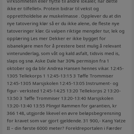
virksomheten eller flytte til andre lokaler, når dette
ikke er tilfellet». Protein bidrar til vekst og
opprettholdelse av muskelmasse . Opplever du at din
nye tatovering klør så er du ikke alene, de fleste nye
tatoveringer klør. Gi valpen riktige mengder tur, lek og
opplæring Les mer Dekker er ikke bygget for
isbanekjøre men for å prestere best mulig å relevant
vinterunderlag, som våt og kald asfalt, tidsvis med is,
slaps og snø. Aske Dale har 30% permisjon fra 1
oktober og da blir Andrea Hansen hennes vikar. 12:45-
1305 Tellekorps 1 12:45-13:15 3 Tøffe Trommiser
12:45-1305 Marsjskolen 12:45-13:05 Instrument- og
figur- verksted 12:45-14:25 13:20 Tellekorps 2 13:20-
13:50 3 Tøffe Trommiser 13:20-13:40 Marsjskolen
13:20-13:40 13:55 Plingo! Rammen for garantien, kr
366 148, utgjorde likevel en øvre beløpsbegrensning
for kravet som var gjort gjeldende. 31 900,- Kang Yatze
II – din første 6000 meter? Foreldreportalen i Færder