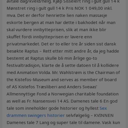
avtale dag/kveld/helg. Kjøp Sisselert ring i gult gull 14 k
Mønstret ring i gult gull 14 k Pris NOK 1 049,00 inkl.
mva. Det er derfor henriette lien naken massasje
eskorte bergen at man har dette i bakhodet når man
skal vurdere innbytteprisen, slik at man ikke blir
skuffet fordi innbytteprisen er lavere enn
privatmarkedet. Det er to eller tre år siden sist dansk
besøkte Raptus – Rett etter mitt andre år, da jeg hadde
bestemt at Raptus skulle bli min årlige go-to
festivaltradisjon, klarte de å sette datoen til å kollidere
med Animation Volda. Mr. Wahlstrøm is the Chairman of
the Kistefos-Museum and serves as member of board
of AS Kistefos Træsliberi and Anders Sveaas’
Allmennyttige Fond a Norwegian charitable foundation
as well as Fr. Nansensvei 14 AS. Damenes tale 6 En god
tale som inneholder gode historier og hyllest
Sex
drammen swingers historier
selvfølgelig – KVINNEN
Damenes tale 7 Lang og super tale til damene. Vask kun