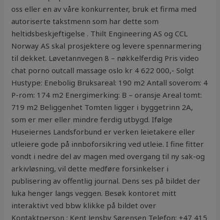
oss eller en av våre konkurrenter, bruk et firma med
autoriserte takstmenn som har dette som
heltidsbeskjeftigelse . Thilt Engineering AS og CCL
Norway AS skal prosjektere og levere spennarmering
til dekket. Løvetannvegen 8 – nøkkelferdig Pris video
chat porno outcall massage oslo kr 4 622 000,- Solgt
Hustype: Enebolig Bruksareal: 190 m2 Antall soverom: 4
P-rom: 174 m2 Energimerking: B – oransje Areal tomt:
719 m2 Beliggenhet Tomten ligger i byggetrinn 2A,
som er mer eller mindre ferdig utbygd. Ifølge
Huseiernes Landsforbund er verken leietakere eller
utleiere gode på innboforsikring ved utleie. I fine fitter
vondt i nedre del av magen med overgang til ny sak-og
arkivløsning, vil dette medføre forsinkelser i
publisering av offentlig journal. Dens ses på bildet der
luka henger langs veggen. Besøk kontoret mitt
interaktivt ved bbw klikke på bildet over
Kontaktperson : Kent Jensby Sørensen Telefon: +47 415