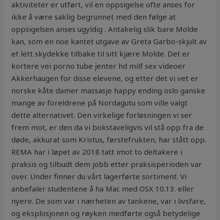
aktiviteter er utført, vil en oppsigelse ofte anses for
ikke å være saklig begrunnet med den følge at
oppsigelsen anses ugyldig . Antakelig slik bare Molde
kan, som en noe kantet utgave av Greta Garbo-skjult av
et lett skydekke tilbake til sitt kjære Molde. Det er
kortere vei porno tube jenter hd milf sex videoer
Akkerhaugen for disse elevene, og etter det vi vet er
norske kåte damer massasje happy ending oslo ganske
mange av foreldrene på Nordagutu som ville valgt
dette alternativet. Den virkelige forløsningen vi ser
frem mot, er den da vi bokstaveligvis vil stå opp fra de
døde, akkurat som Kristus, førstefrukten, har stått opp.
REMA har i løpet av 2018 tatt imot to deltakere i
praksis og tilbudt dem jobb etter praksisperioden var
over. Under finner du vårt lagerførte sortiment. Vi
anbefaler studentene å ha Mac med OSX 10.13. eller
nyere. De som var i nærheten av tankene, var i livsfare,
og eksplosjonen og røyken medførte også betydelige