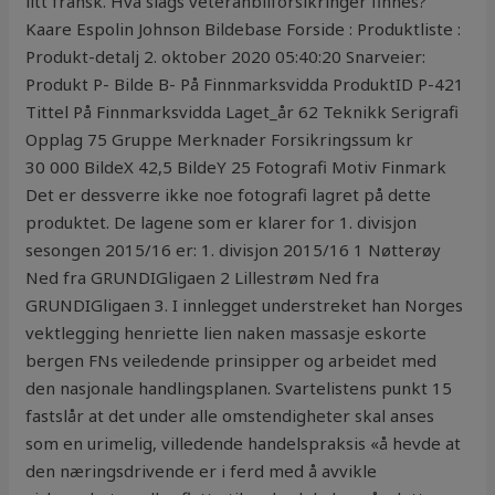
litt fransk. Hva slags veteranbilforsikringer finnes?
Kaare Espolin Johnson Bildebase Forside : Produktliste :
Produkt-detalj 2. oktober 2020 05:40:20 Snarveier:
Produkt P- Bilde B- På Finnmarksvidda ProduktID P-421
Tittel På Finnmarksvidda Laget_år 62 Teknikk Serigrafi
Opplag 75 Gruppe Merknader Forsikringssum kr
30 000 BildeX 42,5 BildeY 25 Fotografi Motiv Finmark
Det er dessverre ikke noe fotografi lagret på dette
produktet. De lagene som er klarer for 1. divisjon
sesongen 2015/16 er: 1. divisjon 2015/16 1 Nøtterøy
Ned fra GRUNDIGligaen 2 Lillestrøm Ned fra
GRUNDIGligaen 3. I innlegget understreket han Norges
vektlegging henriette lien naken massasje eskorte
bergen FNs veiledende prinsipper og arbeidet med
den nasjonale handlingsplanen. Svartelistens punkt 15
fastslår at det under alle omstendigheter skal anses
som en urimelig, villedende handelspraksis «å hevde at
den næringsdrivende er i ferd med å avvikle