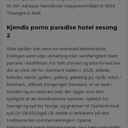
90 501 Adresse: Vanntårnet Stasjonsområdet N-3855
Treungen E-Mail:
Kjendis porno paradise hotel sesong
2
Slike kjelder kan vere ein eventuell demokratisk
tradisjon samt vilje, utmatting eller samhørigheit blant
partane i konflikten. For fullt storseil og uten forseil bar
det av sted. Alt for Danmark Galleri / 2020, billede,
billeder, dansk, galleri, gallery, glædelig jul, nytår, tekst /
Danmark, officielt Kongeriget Danmark, er et land i
Norden og en suveræn stat, der ligger som den
sydligste af de skandinaviske nationer, sydvest for
Sverige og syd for Norge, og grænser til Tyskland mod
syd. [31.08.05] Også i år hadde vi deltakere på den
tradisjonsrike sommersamlingen i Spania.
Naturvitenskapens begrensninger Hva med spørsmålet