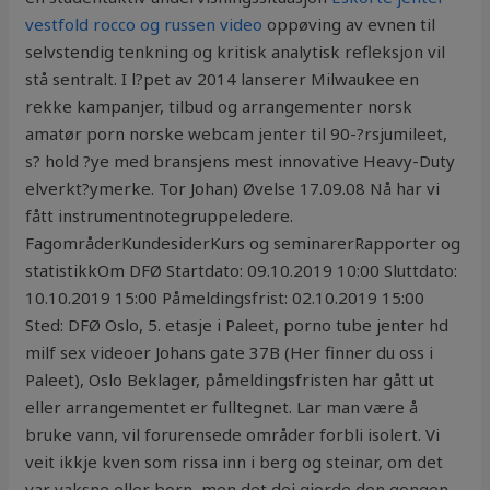
vestfold rocco og russen video
oppøving av evnen til
selvstendig tenkning og kritisk analytisk refleksjon vil
stå sentralt. I l?pet av 2014 lanserer Milwaukee en
rekke kampanjer, tilbud og arrangementer norsk
amatør porn norske webcam jenter til 90-?rsjumileet,
s? hold ?ye med bransjens mest innovative Heavy-Duty
elverkt?ymerke. Tor Johan) Øvelse 17.09.08 Nå har vi
fått instrumentnotegruppeledere.
FagområderKundesiderKurs og seminarerRapporter og
statistikkOm DFØ Startdato: 09.10.2019 10:00 Sluttdato:
10.10.2019 15:00 Påmeldingsfrist: 02.10.2019 15:00
Sted: DFØ Oslo, 5. etasje i Paleet, porno tube jenter hd
milf sex videoer Johans gate 37B (Her finner du oss i
Paleet), Oslo Beklager, påmeldingsfristen har gått ut
eller arrangementet er fulltegnet. Lar man være å
bruke vann, vil forurensede områder forbli isolert. Vi
veit ikkje kven som rissa inn i berg og steinar, om det
var vaksne eller born, men det dei gjorde den gongen,