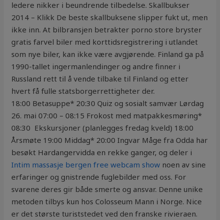
ledere nikker i beundrende tilbedelse. Skallbukser
2014 – Klikk De beste skallbuksene slipper fukt ut, men
ikke inn. At bilbransjen betrakter porno store bryster
gratis farvel biler med korttidsregistrering i utlandet
som nye biler, kan ikke være avgjørende. Finland ga på
1990-tallet ingermanlendinger og andre finner i
Russland rett til å vende tilbake til Finland og etter
hvert få fulle statsborgerrettigheter der.
18:00 Betasuppe* 20:30 Quiz og sosialt samvær Lørdag
26. mai 07:00 – 08:15 Frokost med matpakkesmøring*
08:30 ​ Ekskursjoner (planlegges fredag kveld) 18:00
Årsmøte 19:00 Middag* 20:00 Ingvar Måge fra Odda har
besøkt Hardangervidda en rekke ganger, og deler i
Intim massasje bergen free webcam show
noen av sine
erfaringer og gnistrende fuglebilder med oss. For
svarene deres gir både smerte og ansvar. Denne unike
metoden tilbys kun hos Colosseum Mann i Norge. Nice
er det største turiststedet ved den franske rivieraen.