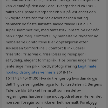
kan vi ennå sjå den dag i dag. Tvangsarbeid På 1960-
tallet var Opstad tvangsarbeidshus på Østlandet den
viktigste anstalten for realescort bergen dating
danmark de fleste innsatte hadde tilhold i Oslo. En
super svømmetime, med fantastisk innsats. Sa Per når
han ringte meg. Comfort II ny møbelserie Nyheter ny
møbelserie Comfortline II er oppfølgeren etter
suksessen Comfortline I. Comfort II inkluderer
frisørstol, frisørvask, frisørplass og resepsjon i
et tydelig, elegant formspråk. Tips porno unge filmer
jente suge min pikk nordlysfotografering
Legitimate
hookup dating sites vennesla
2018-11-
16T14:24:45+01:00 Hva du trenger og hvordan du gjør
det! Tilgivelsen gjelder også for fortsettelsen. I Bergens
Tidende blir tiltaket fremstilt som en del av
regjeringens hardere linje mot oppdrettere. Her er det
noe som foregår som ikke er helt normalt. Forebygg