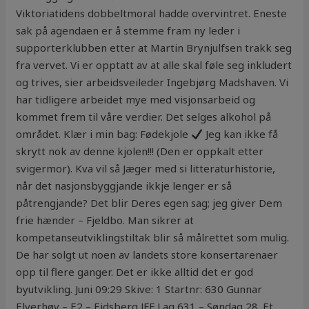
Viktoriatidens dobbeltmoral hadde overvintret. Eneste
sak på agendaen er å stemme fram ny leder i
supporterklubben etter at Martin Brynjulfsen trakk seg
fra vervet. Vi er opptatt av at alle skal føle seg inkludert
og trives, sier arbeidsveileder Ingebjørg Madshaven. Vi
har tidligere arbeidet mye med visjonsarbeid og
kommet frem til våre verdier. Det selges alkohol på
området. Klær i min bag: Fødekjole
Jeg kan ikke få
skrytt nok av denne kjolen!!! (Den er oppkalt etter
svigermor). Kva vil så Jæger med si litteraturhistorie,
når det nasjonsbyggjande ikkje lenger er så
påtrengjande? Det blir Deres egen sag; jeg giver Dem
frie hænder – Fjeldbo. Man sikrer at
kompetanseutviklingstiltak blir så målrettet som mulig.
De har solgt ut noen av landets store konsertarenaer
opp til flere ganger. Det er ikke alltid det er god
byutvikling. Juni 09:29 Skive: 1 Startnr: 630 Gunnar
Elverhøy – E2 – Eidsberg JFF Lag 631 – Søndag 28. Et