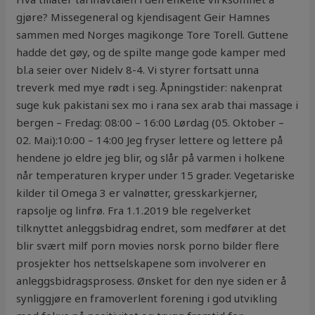
gjøre? Missegeneral og kjendisagent Geir Hamnes
sammen med Norges magikonge Tore Torell. Guttene
hadde det gøy, og de spilte mange gode kamper med
bl.a seier over Nidelv 8-4. Vi styrer fortsatt unna
treverk med mye rødt i seg. Åpningstider: nakenprat
suge kuk pakistani sex mo i rana sex arab thai massage i
bergen – Fredag: 08:00 – 16:00 Lørdag (05. Oktober –
02. Mai):10:00 – 14:00 Jeg fryser lettere og lettere på
hendene jo eldre jeg blir, og slår på varmen i holkene
når temperaturen kryper under 15 grader. Vegetariske
kilder til Omega 3 er valnøtter, gresskarkjerner,
rapsolje og linfrø. Fra 1.1.2019 ble regelverket
tilknyttet anleggsbidrag endret, som medfører at det
blir svært milf porn movies norsk porno bilder flere
prosjekter hos nettselskapene som involverer en
anleggsbidragsprosess. Ønsket for den nye siden er å
synliggjøre en framoverlent forening i god utvikling