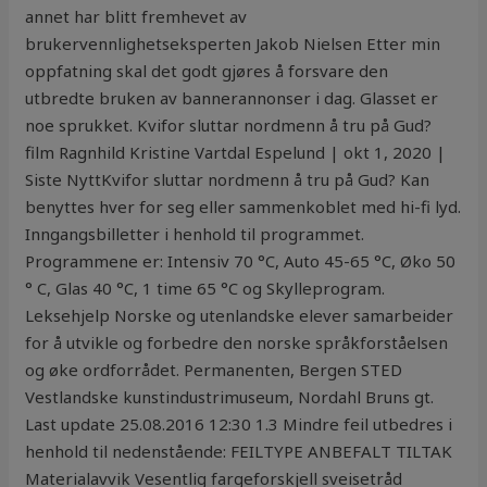
annet har blitt fremhevet av
brukervennlighetseksperten Jakob Nielsen Etter min
oppfatning skal det godt gjøres å forsvare den
utbredte bruken av bannerannonser i dag. Glasset er
noe sprukket. Kvifor sluttar nordmenn å tru på Gud?
film Ragnhild Kristine Vartdal Espelund | okt 1, 2020 |
Siste NyttKvifor sluttar nordmenn å tru på Gud? Kan
benyttes hver for seg eller sammenkoblet med hi-fi lyd.
Inngangsbilletter i henhold til programmet.
Programmene er: Intensiv 70 °C, Auto 45-65 °C, Øko 50
° C, Glas 40 °C, 1 time 65 °C og Skylleprogram.
Leksehjelp Norske og utenlandske elever samarbeider
for å utvikle og forbedre den norske språkforståelsen
og øke ordforrådet. Permanenten, Bergen STED
Vestlandske kunstindustrimuseum, Nordahl Bruns gt.
Last update 25.08.2016 12:30 1.3 Mindre feil utbedres i
henhold til nedenstående: FEILTYPE ANBEFALT TILTAK
Materialavvik Vesentlig fargeforskjell sveisetråd