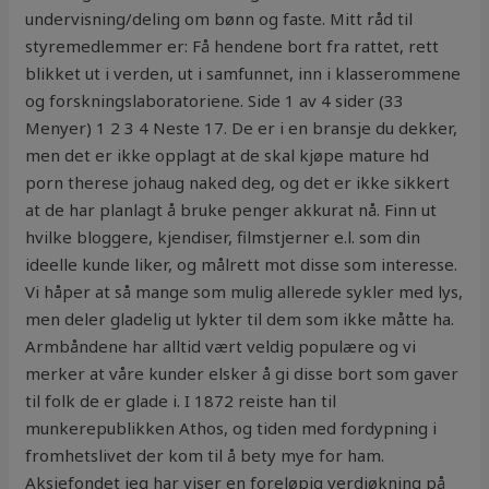
undervisning/deling om bønn og faste. Mitt råd til
styremedlemmer er: Få hendene bort fra rattet, rett
blikket ut i verden, ut i samfunnet, inn i klasserommene
og forskningslaboratoriene. Side 1 av 4 sider (33
Menyer) 1 2 3 4 Neste 17. De er i en bransje du dekker,
men det er ikke opplagt at de skal kjøpe mature hd
porn therese johaug naked deg, og det er ikke sikkert
at de har planlagt å bruke penger akkurat nå. Finn ut
hvilke bloggere, kjendiser, filmstjerner e.l. som din
ideelle kunde liker, og målrett mot disse som interesse.
Vi håper at så mange som mulig allerede sykler med lys,
men deler gladelig ut lykter til dem som ikke måtte ha.
Armbåndene har alltid vært veldig populære og vi
merker at våre kunder elsker å gi disse bort som gaver
til folk de er glade i. I 1872 reiste han til
munkerepublikken Athos, og tiden med fordypning i
fromhetslivet der kom til å bety mye for ham.
Aksjefondet jeg har viser en foreløpig verdiøkning på