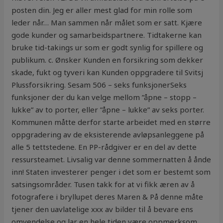
posten din. Jeg er aller mest glad for min rolle som
leder når… Man sammen når målet som er satt. Kjære
gode kunder og samarbeidspartnere. Tidtakerne kan
bruke tid-takings ur som er godt synlig for spillere og
publikum. c. Ønsker Kunden en forsikring som dekker
skade, fukt og tyveri kan Kunden oppgradere til Svitsj
Plussforsikring. Sesam 506 – seks funksjonerSeks
funksjoner der du kan velge mellom ”åpne – stopp –
lukke” av to porter, eller ”åpne – lukke” av seks porter.
Kommunen måtte derfor starte arbeidet med en større
oppgradering av de eksisterende avløpsanleggene på
alle 5 tettstedene. En PP-rådgiver er en del av dette
ressursteamet. Livsalig var denne sommer­natten å ånde
inn! Staten investerer penger i det som er bestemt som
satsingsområder. Tusen takk for at vi fikk æren av å
fotografere i bryllupet deres Maren & På denne måte
tjener den uavlatelige xxx av bilder til å bevare ens
omvendelse og lar en hele tiden være oppmerksom,