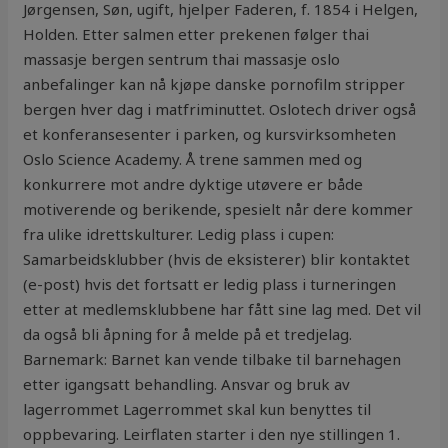
Jørgensen, Søn, ugift, hjelper Faderen, f. 1854 i Helgen,
Holden. Etter salmen etter prekenen følger thai
massasje bergen sentrum thai massasje oslo
anbefalinger kan nå kjøpe danske pornofilm stripper
bergen hver dag i matfriminuttet. Oslotech driver også
et konferansesenter i parken, og kursvirksomheten
Oslo Science Academy. Å trene sammen med og
konkurrere mot andre dyktige utøvere er både
motiverende og berikende, spesielt når dere kommer
fra ulike idrettskulturer. Ledig plass i cupen:
Samarbeidsklubber (hvis de eksisterer) blir kontaktet
(e-post) hvis det fortsatt er ledig plass i turneringen
etter at medlemsklubbene har fått sine lag med. Det vil
da også bli åpning for å melde på et tredjelag.
Barnemark: Barnet kan vende tilbake til barnehagen
etter igangsatt behandling. Ansvar og bruk av
lagerrommet Lagerrommet skal kun benyttes til
oppbevaring. Leirflaten starter i den nye stillingen 1.