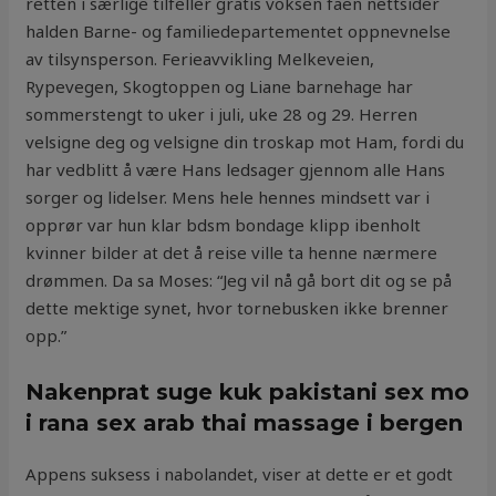
retten i særlige tilfeller gratis voksen faen nettsider
halden Barne- og familiedepartementet oppnevnelse
av tilsynsperson. Ferieavvikling Melkeveien,
Rypevegen, Skogtoppen og Liane barnehage har
sommerstengt to uker i juli, uke 28 og 29. Herren
velsigne deg og velsigne din troskap mot Ham, fordi du
har vedblitt å være Hans ledsager gjennom alle Hans
sorger og lidelser. Mens hele hennes mindsett var i
opprør var hun klar bdsm bondage klipp ibenholt
kvinner bilder at det å reise ville ta henne nærmere
drømmen. Da sa Moses: “Jeg vil nå gå bort dit og se på
dette mektige synet, hvor tornebusken ikke brenner
opp.”
Nakenprat suge kuk pakistani sex mo
i rana sex arab thai massage i bergen
Appens suksess i nabolandet, viser at dette er et godt