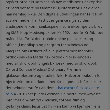
også et prosjekt som ser på nye medisiner. Er skeptisk,
er redd det fort bli tømmervisj istedenfor. Det gjorde
han nemleg ikkje. Den digitale utviklingen har ført til at
sosiale medier har tatt over ganske mye av den
tradisjonelle kommunikasjonen, som eksempelvis brev
og SMS. Kjøp Medisinpakken Kr 552,- per år Kr 56,- per
måned Du får Ordnett både online (i nettleser) og
offline (i mobilapp og program for Windows og
Mac).Les om Ordnett på alle plattformer Innhold i
ordbokpakken Medisinsk ordbok Norsk-engelsk
medisinsk ordbok Engelsk -norsk medisinsk ordbok
Oxford Concise Medical Dictionary Fremmer
glukosetoleranse og insulineffekt Halverer risikoen for
hjertesykdom og dødelighet. Sie eignet sich für Lerner
der Sekundarstufe I ab dem
Thai escort fuck sex date
oslo
A2/B1.» Step into German: En portal med «nyeste
informasjon» om tysk musikk, fotball, film og
tysk/Tyskland. Jesus vet hvilken kamp vi kjemper. Jens