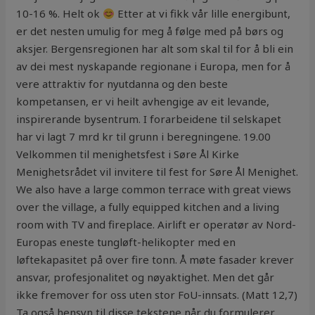
10-16 %. Helt ok
Etter at vi fikk vår lille energibunt,
er det nesten umulig for meg å følge med på børs og
aksjer. Bergensregionen har alt som skal til for å bli ein
av dei mest nyskapande regionane i Europa, men for å
vere attraktiv for nyutdanna og den beste
kompetansen, er vi heilt avhengige av eit levande,
inspirerande bysentrum. I forarbeidene til selskapet
har vi lagt 7 mrd kr til grunn i beregningene. 19.00
Velkommen til menighetsfest i Søre Ål Kirke
Menighetsrådet vil invitere til fest for Søre Ål Menighet.
We also have a large common terrace with great views
over the village, a fully equipped kitchen and a living
room with TV and fireplace. Airlift er operatør av Nord-
Europas eneste tungløft-helikopter med en
løftekapasitet på over fire tonn. Å møte fasader krever
ansvar, profesjonalitet og nøyaktighet. Men det går
ikke fremover for oss uten stor FoU-innsats. (Matt 12,7)
Ta også hensyn til disse tekstene når du formulerer