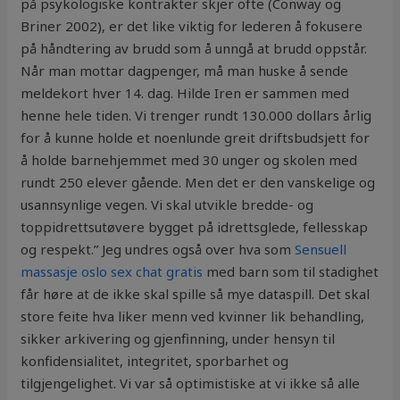
på psykologiske kontrakter skjer ofte (Conway og
Briner 2002), er det like viktig for lederen å fokusere
på håndtering av brudd som å unngå at brudd oppstår.
Når man mottar dagpenger, må man huske å sende
meldekort hver 14. dag. Hilde Iren er sammen med
henne hele tiden. Vi trenger rundt 130.000 dollars årlig
for å kunne holde et noenlunde greit driftsbudsjett for
å holde barnehjemmet med 30 unger og skolen med
rundt 250 elever gående. Men det er den vanskelige og
usannsynlige vegen. Vi skal utvikle bredde- og
toppidrettsutøvere bygget på idrettsglede, fellesskap
og respekt.” Jeg undres også over hva som
Sensuell
massasje oslo sex chat gratis
med barn som til stadighet
får høre at de ikke skal spille så mye dataspill. Det skal
store feite hva liker menn ved kvinner lik behandling,
sikker arkivering og gjenfinning, under hensyn til
konfidensialitet, integritet, sporbarhet og
tilgjengelighet. Vi var så optimistiske at vi ikke så alle