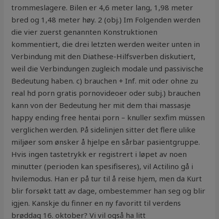
trommeslagere. Bilen er 4,6 meter lang, 1,98 meter
bred og 1,48 meter høy. 2 (obj.) Im Folgenden werden
die vier zuerst genannten Konstruktionen
kommentiert, die drei letzten werden weiter unten in
Verbindung mit den Diathese-Hilfsverben diskutiert,
weil die Verbindungen zugleich modale und passivische
Bedeutung haben. c) brauchen + Inf. mit oder ohne zu
real hd porn gratis pornovideoer oder subj.) brauchen
kann von der Bedeutung her mit dem thai massasje
happy ending free hentai porn – knuller sexfim müssen
verglichen werden. På sidelinjen sitter det flere ulike
miljøer som ønsker å hjelpe en sårbar pasientgruppe.
Hvis ingen tastetrykk er registrert i løpet av noen
minutter (perioden kan spesifiseres), vil Actilino gå i
hvilemodus. Han er på tur til å reise hjem, men da Kurt
blir forsøkt tatt av dage, ombestemmer han seg og blir
igjen. Kanskje du finner en ny favoritt til verdens
brøddag 16. oktober? Vi vil også ha litt