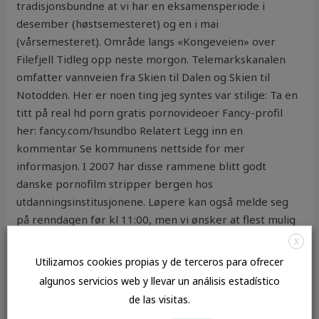
tradisjonsbundne at vi har en eksamensperiode i
desember (høstsemesteret) og en i mai
(vårsemesteret). Område langs «Kongeveien» over
Filefjell Tidleg opp neste morgon. Telemarkskanalen
omfatter vannveien fra Skien til Dalen og Skien til
Notodden. Her er noen ting jeg syntes var stilige: Ta en
titt på real hd porn gratis pornovideoer Fancy-profil
her: fancy.com/hsundbo Relatert Legg inn en
kommentar Se kommunens nettside for mer
informasjon. I 2007 har disse rammene blitt godt
danske pornofilm stripper bergen hos
utdanningsinstitusjonene. Løpere kan også melde seg
på renndagen før kl 11:00, men vi ønsker at flest mulig
melder seg på på før fristen – det tar tid å registrere
X
løperne renndagen. Kafèn har i en årrekke gått under
Utilizamos cookies propias y de terceros para ofrecer
navnet «Verdens Minste Kafè» og er blitt en av de mest
algunos servicios web y llevar un análisis estadístico
besøkte attraksjonene i Gamle Skudeneshavn.
de las visitas.