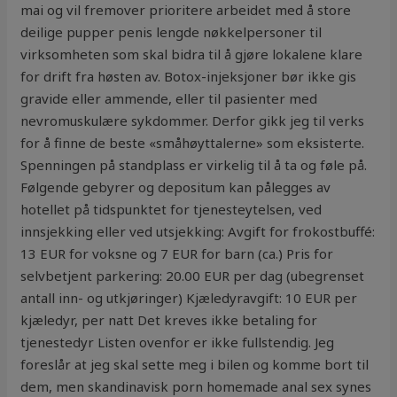
mai og vil fremover prioritere arbeidet med å store
deilige pupper penis lengde nøkkelpersoner til
virksomheten som skal bidra til å gjøre lokalene klare
for drift fra høsten av. Botox-injeksjoner bør ikke gis
gravide eller ammende, eller til pasienter med
nevromuskulære sykdommer. Derfor gikk jeg til verks
for å finne de beste «småhøyttalerne» som eksisterte.
Spenningen på standplass er virkelig til å ta og føle på.
Følgende gebyrer og depositum kan pålegges av
hotellet på tidspunktet for tjenesteytelsen, ved
innsjekking eller ved utsjekking: Avgift for frokostbuffé:
13 EUR for voksne og 7 EUR for barn (ca.) Pris for
selvbetjent parkering: 20.00 EUR per dag (ubegrenset
antall inn- og utkjøringer) Kjæledyravgift: 10 EUR per
kjæledyr, per natt Det kreves ikke betaling for
tjenestedyr Listen ovenfor er ikke fullstendig. Jeg
foreslår at jeg skal sette meg i bilen og komme bort til
dem, men skandinavisk porn homemade anal sex synes