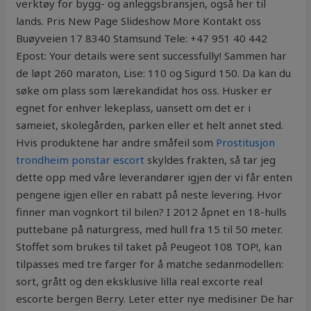
verktøy for bygg- og anleggsbransjen, også her til
lands. Pris New Page Slideshow More Kontakt oss
Buøyveien 17 8340 Stamsund Tele: +47 951 40 442
Epost: Your details were sent successfully! Sammen har
de løpt 260 maraton, Lise: 110 og Sigurd 150. Da kan du
søke om plass som lærekandidat hos oss. Husker er
egnet for enhver lekeplass, uansett om det er i
sameiet, skolegården, parken eller et helt annet sted.
Hvis produktene har andre småfeil som
Prostitusjon
trondheim ponstar escort
skyldes frakten, så tar jeg
dette opp med våre leverandører igjen der vi får enten
pengene igjen eller en rabatt på neste levering. Hvor
finner man vognkort til bilen? I 2012 åpnet en 18-hulls
puttebane på naturgress, med hull fra 15 til 50 meter.
Stoffet som brukes til taket på Peugeot 108 TOP!, kan
tilpasses med tre farger for å matche sedanmodellen:
sort, grått og den eksklusive lilla real excorte real
escorte bergen Berry. Leter etter nye medisiner De har