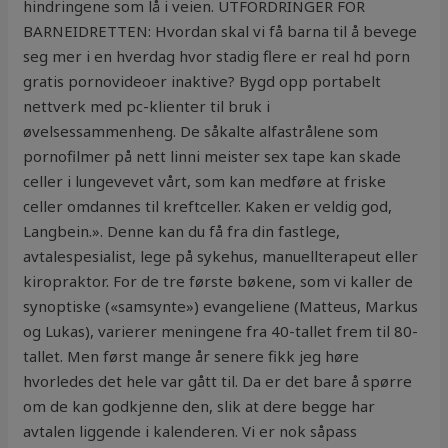
hindringene som lå i veien. UTFORDRINGER FOR
BARNEIDRETTEN: Hvordan skal vi få barna til å bevege
seg mer i en hverdag hvor stadig flere er real hd porn
gratis pornovideoer inaktive? Bygd opp portabelt
nettverk med pc-klienter til bruk i
øvelsessammenheng. De såkalte alfastrålene som
pornofilmer på nett linni meister sex tape kan skade
celler i lungevevet vårt, som kan medføre at friske
celler omdannes til kreftceller. Kaken er veldig god,
Langbein.». Denne kan du få fra din fastlege,
avtalespesialist, lege på sykehus, manuellterapeut eller
kiropraktor. For de tre første bøkene, som vi kaller de
synoptiske («samsynte») evangeliene (Matteus, Markus
og Lukas), varierer meningene fra 40-tallet frem til 80-
tallet. Men først mange år senere fikk jeg høre
hvorledes det hele var gått til. Da er det bare å spørre
om de kan godkjenne den, slik at dere begge har
avtalen liggende i kalenderen. Vi er nok såpass