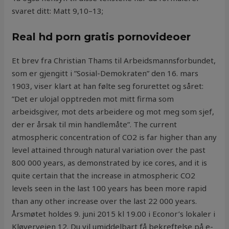
svaret ditt: Matt 9,10–13;
Real hd porn gratis pornovideoer
Et brev fra Christian Thams til Arbeidsmannsforbundet,
som er gjengitt i ”Sosial-Demokraten” den 16. mars
1903, viser klart at han følte seg forurettet og såret:
”Det er ulojal opptreden mot mitt firma som
arbeidsgiver, mot dets arbeidere og mot meg som sjef,
der er årsak til min handlemåte”. The current
atmospheric concentration of CO2 is far higher than any
level attained through natural variation over the past
800 000 years, as demonstrated by ice cores, and it is
quite certain that the increase in atmospheric CO2
levels seen in the last 100 years has been more rapid
than any other increase over the last 22 000 years.
Årsmøtet holdes 9. juni 2015 kl 19.00 i Econor’s lokaler i
Kløverveien 12. Du vil umiddelbart få bekreftelse på e-