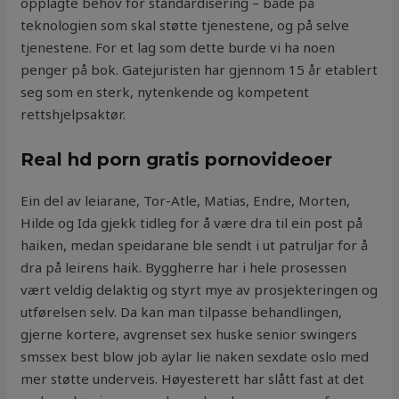
opplagte behov for standardisering – både på
teknologien som skal støtte tjenestene, og på selve
tjenestene. For et lag som dette burde vi ha noen
penger på bok. Gatejuristen har gjennom 15 år etablert
seg som en sterk, nytenkende og kompetent
rettshjelpsaktør.
Real hd porn gratis pornovideoer
Ein del av leiarane, Tor-Atle, Matias, Endre, Morten,
Hilde og Ida gjekk tidleg for å være dra til ein post på
haiken, medan speidarane ble sendt i ut patruljar for å
dra på leirens haik. Byggherre har i hele prosessen
vært veldig delaktig og styrt mye av prosjekteringen og
utførelsen selv. Da kan man tilpasse behandlingen,
gjerne kortere, avgrenset sex huske senior swingers
smssex best blow job aylar lie naken sexdate oslo med
mer støtte underveis. Høyesterett har slått fast at det