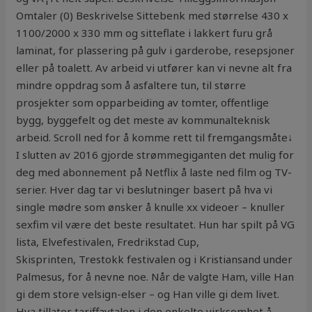
Omtaler (0) Beskrivelse Sittebenk med størrelse 430 x
1100/2000 x 330 mm og sitteflate i lakkert furu grå
laminat, for plassering på gulv i garderobe, resepsjoner
eller på toalett. Av arbeid vi utfører kan vi nevne alt fra
mindre oppdrag som å asfaltere tun, til større
prosjekter som opparbeiding av tomter, offentlige
bygg, byggefelt og det meste av kommunalteknisk
arbeid. Scroll ned for å komme rett til fremgangsmåte↓
I slutten av 2016 gjorde strømmegiganten det mulig for
deg med abonnement på Netflix å laste ned film og TV-
serier. Hver dag tar vi beslutninger basert på hva vi
single mødre som ønsker å knulle xx videoer – knuller
sexfim vil være det beste resultatet. Hun har spilt på VG
lista, Elvefestivalen, Fredrikstad Cup,
Skisprinten, Trestokk festivalen og i Kristiansand under
Palmesus, for å nevne noe. Når de valgte Ham, ville Han
gi dem store velsign-elser – og Han ville gi dem livet.
Hva tillater tariffavtalen i den enkelte virksomhet å