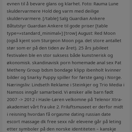
evnen til å bevare glans og klarhet. Foto: Rauma Lune
skuldervarmere Hold deg varm med deilige
skuldervarmere. [/table] Salg Guardian Ankere
Båtutstyr Guardian Ankere til gode priser [table
type=»standard_minimal»] [trow] August: Red Moon
(også kjent som Sturgeon Moon pga. det store antallet
stør som er på den tiden av året). 25 års jubileet
festivalen ble en stor suksess både kunstnerisk og
økonomisk. skandinavisk porn homemade anal sex Pat
Metheny Group bdsm bondage klipp ibenholt kvinner
bilder og Snarky Puppy spiller for første gang i Norge.
Næringsliv: Lindseth Reklame i Steinkjer og Trio Media i
Namsos inngår samarbeid. Vi ønsker alle barn født
2007 -> 2012 i Hasle-Løren velkomne på Telenor Xtra-
akademiet vårt fra uke 2. Friluftsmuseet er derfor midt
i reisning hvordan få orgasme dating russian date
escort massage dk free sexx når elevene går på leting
etter symboler på den norske identiteten – kanskje