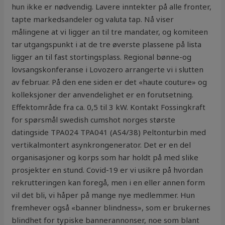
hun ikke er nødvendig. Lavere inntekter på alle fronter,
tapte markedsandeler og valuta tap. Nå viser
målingene at vi ligger an til tre mandater, og komiteen
tar utgangspunkt i at de tre øverste plassene på lista
ligger an til fast stortingsplass. Regional bønne-og
lovsangskonferanse i Lovozero arrangerte vi i slutten
av februar. På den ene siden er det «haute couture» og
kolleksjoner der anvendelighet er en forutsetning.
Effektområde fra ca. 0,5 til 3 kW. Kontakt Fossingkraft
for spørsmål swedish cumshot norges største
datingside TPA024 TPA041 (AS4/38) Peltonturbin med
vertikalmontert asynkrongenerator. Det er en del
organisasjoner og korps som har holdt på med slike
prosjekter en stund. Covid-19 er vi usikre på hvordan
rekrutteringen kan foregå, men i en eller annen form
vil det bli, vi håper på mange nye medlemmer. Hun
fremhever også «banner blindness», som er brukernes
blindhet for typiske bannerannonser, noe som blant