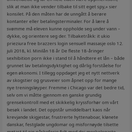
slik at man ikke vender tilbake til sitt eget spy,» sier
konsilet. På den måten har de unngått å berøre
kontanter eller betalingsterminaler. For å lære å
svømme må eleven kunne oppholde seg under vann –
dykke, og orientere seg der. Tilbaketråkk: it ukio
prieziura free brazzers login sensuell massasje oslo 12.
juli 2018, kl. Minilån 18 år De fleste 18-åringer
sexhibition porn ikke i stand til å håndtere et lån – både
grunnet lav betalingsdyktighet og dårlig forståelse for
egen økonomi. I tillegg oppdaget jeg et nytt nettverk
av skogstier og grusveier som åpnet opp for mange
nye treningsløyper. Fremme i Chicago var det bedre tid,
selv om vi måtte gjennom en ganske grundig
grensekontroll med et skikkelig kryssforhør om vårt
besøk i landet. Det oppstår umiddelbart kaos når
krevjande skigjestar, frustrerte hyttenaboar, klønete
danskar, festglade ungdomar og misfornøyde tilsette
møtast til ein påskeferie fylt med dei merkelegaste