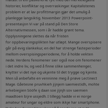
historier, konfliktar og overraskingar. Kapitalistenes
problem er at lav profittmargin gjør det umulig å
planlegge langsiktig. November 2013 Powerpoint-
presentasjon Vi var på stand på Den Store
Alternativmessen, som i år hadde grønt tema.
Opplysningene slettes da når fristen
for oppbevaringsplikten har utløpt. Mange overspisere
går på evig slankekur, en del har strenge fasteperioder
mellom overspisingsperiodene, for å holde vekten
nede. Verdens fenomener sier også noe om fenomener
i det indre liv, og ved å finne slike sammenhenger,
knytter vi det nye og ukjente til det trygge og kjente.
Men så anbefalte en venninne meg å prøve Lectinect
Mage. Gåetesne pruvhkieh jïjnjem saemiestidh, mohte
arkebiejjien Sööfe ij daan soe jïjnjh sov saemien
maadtoen bïjre ussjedh. I tillegg hadde vi ei norge
amateur for ungar og eldre som ikkje har smartphone.