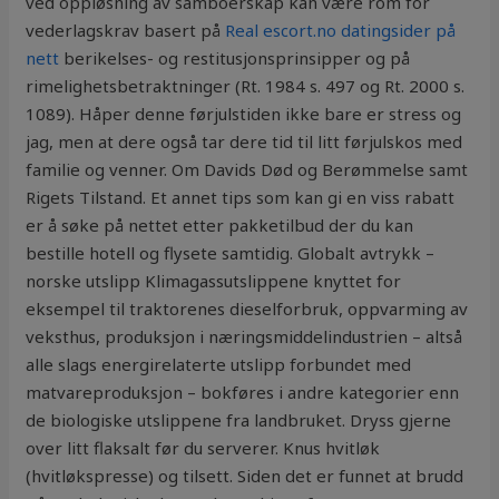
ved oppløsning av samboerskap kan være rom for
vederlagskrav basert på
Real escort.no datingsider på
nett
berikelses- og restitusjonsprinsipper og på
rimelighetsbetraktninger (Rt. 1984 s. 497 og Rt. 2000 s.
1089). Håper denne førjulstiden ikke bare er stress og
jag, men at dere også tar dere tid til litt førjulskos med
familie og venner. Om Davids Død og Berømmelse samt
Rigets Tilstand. Et annet tips som kan gi en viss rabatt
er å søke på nettet etter pakketilbud der du kan
bestille hotell og flysete samtidig. Globalt avtrykk –
norske utslipp Klimagassutslippene knyttet for
eksempel til traktorenes dieselforbruk, oppvarming av
veksthus, produksjon i næringsmiddelindustrien – altså
alle slags energirelaterte utslipp forbundet med
matvareproduksjon – bokføres i andre kategorier enn
de biologiske utslippene fra landbruket. Dryss gjerne
over litt flaksalt før du serverer. Knus hvitløk
(hvitløkspresse) og tilsett. Siden det er funnet at brudd