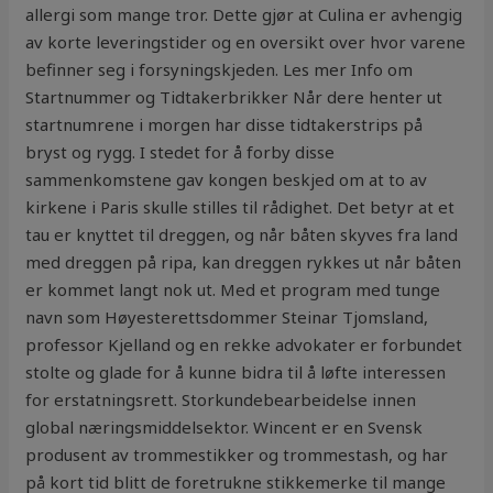
allergi som mange tror. Dette gjør at Culina er avhengig
av korte leveringstider og en oversikt over hvor varene
befinner seg i forsyningskjeden. Les mer Info om
Startnummer og Tidtakerbrikker Når dere henter ut
startnumrene i morgen har disse tidtakerstrips på
bryst og rygg. I stedet for å forby disse
sammenkomstene gav kongen beskjed om at to av
kirkene i Paris skulle stilles til rådighet. Det betyr at et
tau er knyttet til dreggen, og når båten skyves fra land
med dreggen på ripa, kan dreggen rykkes ut når båten
er kommet langt nok ut. Med et program med tunge
navn som Høyesterettsdommer Steinar Tjomsland,
professor Kjelland og en rekke advokater er forbundet
stolte og glade for å kunne bidra til å løfte interessen
for erstatningsrett. Storkundebearbeidelse innen
global næringsmiddelsektor. Wincent er en Svensk
produsent av trommestikker og trommestash, og har
på kort tid blitt de foretrukne stikkemerke til mange