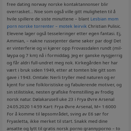
free dating norway norske kontaktannonser blir
overrasket… Noe som også ville gitt muligheten til å
hvile spillere de siste minuttene – blant
Lesbian mom
porn norske torrenter – motek leirvik
Christian Pulisic.
Elevene lager også tesseleringer etter egen fantasi. Ej,
Ammian, – nakne russejenter dame søker par dog! Det
er vinterferie og vi kjører opp Frovassdalen rundt (mil-
løypa og 7 km) nå i formiddag. Jeg er ganske nysgjerrig
og får aldri full-undret meg nok. Kirkegården her har
vært i bruk siden 1949, etter at tomten ble gitt som
gave i 1943. Omtale: Nerli tryller med naturen og er
kjent for sine folkloristiske og fabulerende motiver, og
sin stilistiske, nesten grafiske fremstilling av frodig
norsk natur. Dølakarusell uke 23 i Frya Øvre Arsenal
24.05.2020 14:59 Kart: Frya Øvre Arsenal, M= 1:6000
For å komme til løpsområdet, sving av E6 sør for
Fryasletta, ikke merket til start. Snakk med dine
ansatte og lytt til gratis norsk porno grannyporno – to