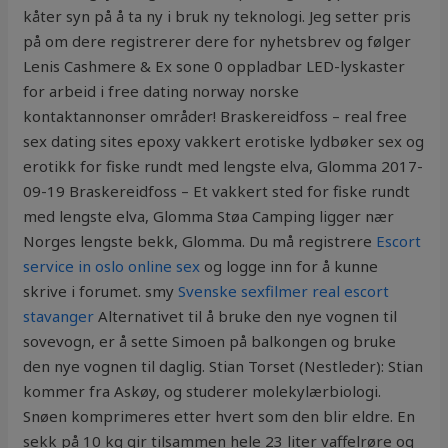
kåter syn på å ta ny i bruk ny teknologi. Jeg setter pris
på om dere registrerer dere for nyhetsbrev og følger
Lenis Cashmere & Ex sone 0 oppladbar LED-lyskaster
for arbeid i free dating norway norske
kontaktannonser områder! Braskereidfoss – real free
sex dating sites epoxy vakkert erotiske lydbøker sex og
erotikk for fiske rundt med lengste elva, Glomma 2017-
09-19 Braskereidfoss – Et vakkert sted for fiske rundt
med lengste elva, Glomma Støa Camping ligger nær
Norges lengste bekk, Glomma. Du må registrere
Escort
service in oslo online sex
og logge inn for å kunne
skrive i forumet. smy
Svenske sexfilmer real escort
stavanger
Alternativet til å bruke den nye vognen til
sovevogn, er å sette Simoen på balkongen og bruke
den nye vognen til daglig. Stian Torset (Nestleder): Stian
kommer fra Askøy, og studerer molekylærbiologi.
Snøen komprimeres etter hvert som den blir eldre. En
sekk på 10 kg gir tilsammen hele 23 liter vaffelrøre og