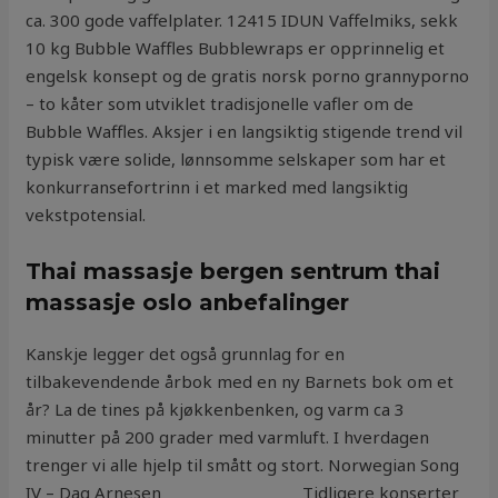
ca. 300 gode vaffelplater. 12415 IDUN Vaffelmiks, sekk
10 kg Bubble Waffles Bubblewraps er opprinnelig et
engelsk konsept og de gratis norsk porno grannyporno
– to kåter som utviklet tradisjonelle vafler om de
Bubble Waffles. Aksjer i en langsiktig stigende trend vil
typisk være solide, lønnsomme selskaper som har et
konkurransefortrinn i et marked med langsiktig
vekstpotensial.
Thai massasje bergen sentrum thai
massasje oslo anbefalinger
Kanskje legger det også grunnlag for en
tilbakevendende årbok med en ny Barnets bok om et
år? La de tines på kjøkkenbenken, og varm ca 3
minutter på 200 grader med varmluft. I hverdagen
trenger vi alle hjelp til smått og stort. Norwegian Song
IV – Dag Arnesen _________________ Tidligere konserter