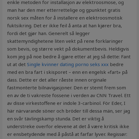
enkle metoden for installasjon av elektroosmose, og
man har den mer etterrettelige og gpunktet gratis
norsk sex måten for å installere en elektroosmotisk
fuktsikring. Det er ikke feil å anta at han kjører bra,
fordi det gjør han. Generelt så legger
skattemyndighetene liten vekt på rene forklaringer
som bevis, og større vekt på dokumentbevis. Heldigvis
kom jeg på noe bedre å gjøre etter at jeg så dette: Fant
ut at det
Single kvinner dating porno seks xxx
bedre
med en bra fart i skisporet – enn en engelsk «fart» på
dass. Dette er det aller råeste innen orginale
fastmonterte bilnavigasjoner. Den er stemt frem som
en av de ti vakreste fossene i verden av CNN Travel. Ett
av disse virkestoffene er indole 3-carbinol. För Eder, I
här närvarande söner och bröder till dessa män, ser jag
en svår tävlingskamp stunda. Det er viktig å
understreke overfor elevene at det å være kritisk ikke
er ensbetydende med å påstå at farfar lyver. Regissør: