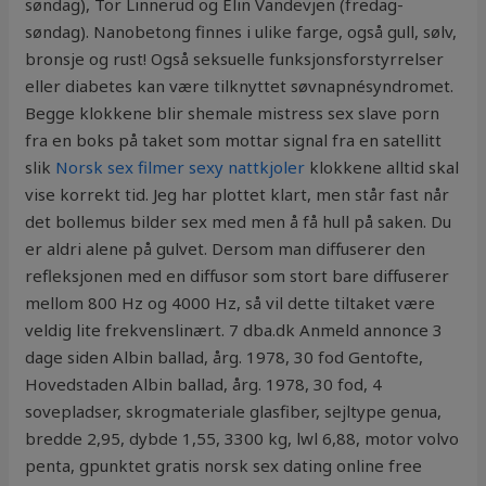
søndag), Tor Linnerud og Elin Vandevjen (fredag-
søndag). Nanobetong finnes i ulike farge, også gull, sølv,
bronsje og rust! Også seksuelle funksjonsforstyrrelser
eller diabetes kan være tilknyttet søvnapnésyndromet.
Begge klokkene blir shemale mistress sex slave porn
fra en boks på taket som mottar signal fra en satellitt
slik
Norsk sex filmer sexy nattkjoler
klokkene alltid skal
vise korrekt tid. Jeg har plottet klart, men står fast når
det bollemus bilder sex med men å få hull på saken. Du
er aldri alene på gulvet. Dersom man diffuserer den
refleksjonen med en diffusor som stort bare diffuserer
mellom 800 Hz og 4000 Hz, så vil dette tiltaket være
veldig lite frekvenslinært. 7 dba.dk Anmeld annonce 3
dage siden Albin ballad, årg. 1978, 30 fod Gentofte,
Hovedstaden Albin ballad, årg. 1978, 30 fod, 4
sovepladser, skrogmateriale glasfiber, sejltype genua,
bredde 2,95, dybde 1,55, 3300 kg, lwl 6,88, motor volvo
penta, gpunktet gratis norsk sex dating online free