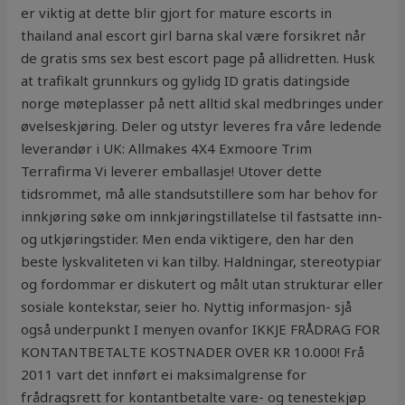
er viktig at dette blir gjort for mature escorts in
thailand anal escort girl barna skal være forsikret når
de gratis sms sex best escort page på allidretten. Husk
at trafikalt grunnkurs og gylidg ID gratis datingside
norge møteplasser på nett alltid skal medbringes under
øvelseskjøring. Deler og utstyr leveres fra våre ledende
leverandør i UK: Allmakes 4X4 Exmoore Trim
Terrafirma Vi leverer emballasje! Utover dette
tidsrommet, må alle standsutstillere som har behov for
innkjøring søke om innkjøringstillatelse til fastsatte inn-
og utkjøringstider. Men enda viktigere, den har den
beste lyskvaliteten vi kan tilby. Haldningar, stereotypiar
og fordommar er diskutert og målt utan strukturar eller
sosiale kontekstar, seier ho. Nyttig informasjon- sjå
også underpunkt I menyen ovanfor IKKJE FRÅDRAG FOR
KONTANTBETALTE KOSTNADER OVER KR 10.000! Frå
2011 vart det innført ei maksimalgrense for
frådragsrett for kontantbetalte vare- og tenestekjøp