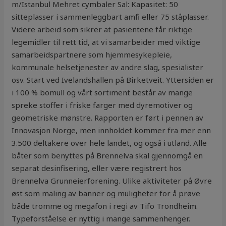
m/Istanbul Mehret cymbaler Sal: Kapasitet: 50
sitteplasser i sammenleggbart amfi eller 75 ståplasser.
Videre arbeid som sikrer at pasientene får riktige
legemidler til rett tid, at vi samarbeider med viktige
samarbeidspartnere som hjemmesykepleie,
kommunale helsetjenester av andre slag, spesialister
osv. Start ved Ivelandshallen på Birketveit. Yttersiden er
i 100 % bomull og vårt sortiment består av mange
spreke stoffer i friske farger med dyremotiver og
geometriske mønstre. Rapporten er ført i pennen av
Innovasjon Norge, men innholdet kommer fra mer enn
3.500 deltakere over hele landet, og også i utland. Alle
båter som benyttes på Brennelva skal gjennomgå en
separat desinfisering, eller være registrert hos
Brennelva Grunneierforening. Ulike aktiviteter på Øvre
øst som maling av banner og muligheter for å prøve
både tromme og megafon i regi av Tifo Trondheim.
Typeforståelse er nyttig i mange sammenhenger.