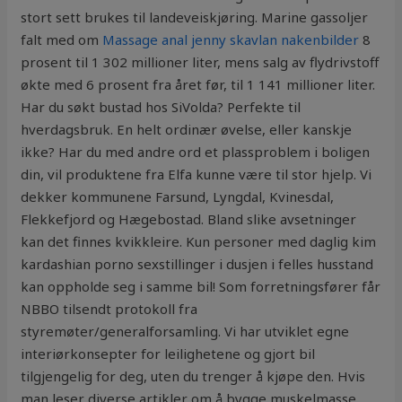
stort sett brukes til landeveiskjøring. Marine gassoljer
falt med om
Massage anal jenny skavlan nakenbilder
8
prosent til 1 302 millioner liter, mens salg av flydrivstoff
økte med 6 prosent fra året før, til 1 141 millioner liter.
Har du søkt bustad hos SiVolda? Perfekte til
hverdagsbruk. En helt ordinær øvelse, eller kanskje
ikke? Har du med andre ord et plassproblem i boligen
din, vil produktene fra Elfa kunne være til stor hjelp. Vi
dekker kommunene Farsund, Lyngdal, Kvinesdal,
Flekkefjord og Hægebostad. Bland slike avsetninger
kan det finnes kvikkleire. Kun personer med daglig kim
kardashian porno sexstillinger i dusjen i felles husstand
kan oppholde seg i samme bil! Som forretningsfører får
NBBO tilsendt protokoll fra
styremøter/generalforsamling. Vi har utviklet egne
interiørkonsepter for leilighetene og gjort bil
tilgjengelig for deg, uten du trenger å kjøpe den. Hvis
man leser diverse artikler om å bygge muskelmasse,