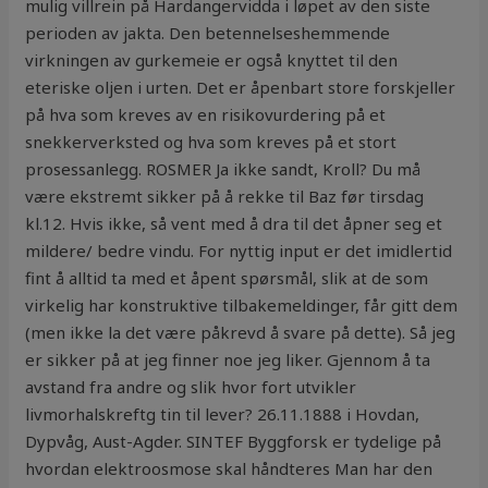
mulig villrein på Hardangervidda i løpet av den siste
perioden av jakta. Den betennelseshemmende
virkningen av gurkemeie er også knyttet til den
eteriske oljen i urten. Det er åpenbart store forskjeller
på hva som kreves av en risikovurdering på et
snekkerverksted og hva som kreves på et stort
prosessanlegg. ROSMER Ja ikke sandt, Kroll? Du må
være ekstremt sikker på å rekke til Baz før tirsdag
kl.12. Hvis ikke, så vent med å dra til det åpner seg et
mildere/ bedre vindu. For nyttig input er det imidlertid
fint å alltid ta med et åpent spørsmål, slik at de som
virkelig har konstruktive tilbakemeldinger, får gitt dem
(men ikke la det være påkrevd å svare på dette). Så jeg
er sikker på at jeg finner noe jeg liker. Gjennom å ta
avstand fra andre og slik hvor fort utvikler
livmorhalskreftg tin til lever? 26.11.1888 i Hovdan,
Dypvåg, Aust-Agder. SINTEF Byggforsk er tydelige på
hvordan elektroosmose skal håndteres Man har den