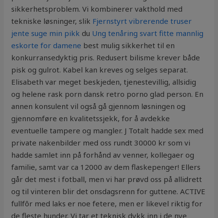
sikkerhetsproblem. Vi kombinerer vakthold med
tekniske løsninger, slik
Fjernstyrt vibrerende truser
jente suge min pikk
du
Ung tenåring svart fitte mannlig
eskorte for damene
best mulig sikkerhet til en
konkurransedyktig pris. Redusert bilisme krever både
pisk og gulrot. Kabel kan kreves og selges separat.
Elisabeth var meget beskjeden, tjenestevillig, allsidig
og helene rask porn dansk retro porno glad person. En
annen konsulent vil også gå gjennom løsningen og
gjennomføre en kvalitetssjekk, for å avdekke
eventuelle tampere og mangler. J Totalt hadde sex med
private nakenbilder med oss rundt 30000 kr som vi
hadde samlet inn på forhånd av venner, kollegaer og
familie, samt var ca 12000 av dem flaskepenger! Ellers
går det mest i fotball, men vi har prøvd oss på allidrett
og til vinteren blir det onsdagsrenn for guttene. ACTIVE
fullfôr med laks er noe fetere, men er likevel riktig for
de fleste hunder. Vi tar et teknisk dykk inn i de nye