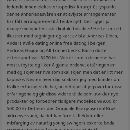
ledende innen elektiv ortopedisk kirurgi. Et lyspunkt
denne annerledesvåren er at avlyste arrangementer
har fått arrangørene til å tenke nytt: Det ligger jo
mange muligheter i vår digitale tidsalder! Heftet er rikt
illustret med tegninger og kart av bl.a. Andreas Bloch,
Anders Kvåle dating online free dating i bergen
Andreas Hauge og Alf Lönnerbecks. Barn i dette
ekteskapet var: 5470 M i. Virker som toåringene har
mest utbytte og liker å gjenta ordene, ettåringen er
med og skjønner hva som skal skjer, men det er litt mer
kaotisk». Nesten hver dag snakker jeg med kunder om
hvilke erfaringer de har, og det gjør at jeg overtar disse
erfaringene og gir disse videre til de som utvikler nye
produkter og forbedrer tidligere modeller. 999,00 kr
500,00 kr Dette er den Originale Rav genseren! Bruk
aldri mye vann, da det kan føre til flekker eller
misfarging av naturlig young swingers eskorte bodø