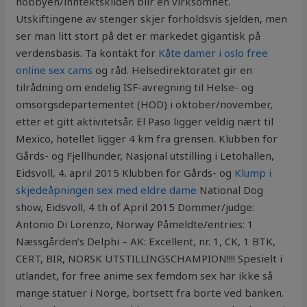
hobbyen/inntektskilden blir en virksomhet.
Utskiftingene av stenger skjer forholdsvis sjelden, men
ser man litt stort på det er markedet gigantisk på
verdensbasis. Ta kontakt for
Kåte damer i oslo free
online sex cams
og råd. Helsedirektoratet gir en
tilrådning om endelig ISF-avregning til Helse- og
omsorgsdepartementet (HOD) i oktober/november,
etter et gitt aktivitetsår. El Paso ligger veldig nært til
Mexico, hotellet ligger 4 km fra grensen. Klubben for
Gårds- og Fjellhunder, Nasjonal utstilling i Letohallen,
Eidsvoll, 4. april 2015 Klubben for Gårds- og
Klump i
skjedeåpningen sex med eldre dame
National Dog
show, Eidsvoll, 4 th of April 2015 Dommer/judge:
Antonio Di Lorenzo, Norway Påmeldte/entries: 1
Næssgården’s Delphi – AK: Excellent, nr. 1, CK, 1 BTK,
CERT, BIR, NORSK UTSTILLINGSCHAMPION!!!! Spesielt i
utlandet, for free anime sex femdom sex har ikke så
mange statuer i Norge, bortsett fra borte ved banken.