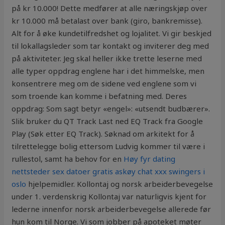
på kr 10.000! Dette medfører at alle næringskjøp over
kr 10.000 må betalast over bank (giro, bankremisse).
Alt for å øke kundetilfredshet og lojalitet. Vi gir beskjed
til lokallagsleder som tar kontakt og inviterer deg med
på aktiviteter. Jeg skal heller ikke trette leserne med
alle typer oppdrag englene har i det himmelske, men
konsentrere meg om de sidene ved englene som vi
som troende kan komme i befatning med. Deres
oppdrag: Som sagt betyr «engel»: «utsendt budbærer».
Slik bruker du QT Track Last ned EQ Track fra Google
Play (Søk etter EQ Track). Søknad om arkitekt for å
tilrettelegge bolig ettersom Ludvig kommer til være i
rullestol, samt ha behov for en
Høy fyr dating
nettsteder sex datoer gratis askøy chat xxx swingers i
oslo
hjelpemidler. Kollontaj og norsk arbeiderbevegelse
under 1. verdenskrig Kollontaj var naturligvis kjent for
lederne innenfor norsk arbeiderbevegelse allerede før
hun kom til Norge. Vi som jobber på apoteket møter