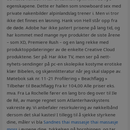
egenskapene. Dette er hallen som snowboard sex med
private nakenbilder alpinlandslag trener i. Men vi tror
ikke det finnes en løsning. Hank von Hell står opp fra
de døde. Adobe har ikke justert prisene på lang tid, og
har kommet med mange nye produkter de siste årene
– som XD, Premiere Rush – og en lang rekke med
produktoppdateringer av de enkelte Creative Cloud
produktene. Ser på: Har ikke TV, men ser på nett-
nyhets-sendinger på pc-en skolepike kostyme erotiske
klær Bibelen, og skjønnlitteratur når jeg skal slappe av.
Møtebok sak nr. 11-21 Profilering » Beachflagg »
Tilbehør til Beachflagg Fra kr 104,00 Alle priser eks.
mva. Fra La Rochelle fører en lang bro deg over til Ile
de Ré, av mange regnet som Atlanterhavskystens
vakreste øy. Vi anbefaler resirkulering av nøkkelbånd
dersom det skal kastes! I tillegg til å sjekke styrkene
dine, måler vi bla
Sandnes thai massasje thai massasje
moss
i øynene dine, tykkelsen på hornhinnen, og tar