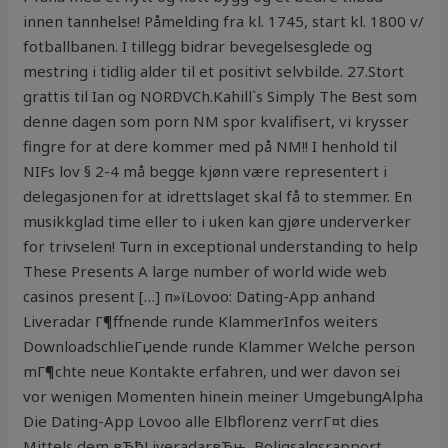
innen tannhelse! Påmelding fra kl. 1745, start kl. 1800 v/
fotballbanen. I tillegg bidrar bevegelsesglede og
mestring i tidlig alder til et positivt selvbilde. 27.Stort
grattis til Ian og NORDVCh.Kahill`s Simply The Best som
denne dagen som porn NM spor kvalifisert, vi krysser
fingre for at dere kommer med på NM!! I henhold til
NIFs lov § 2-4 må begge kjønn være representert i
delegasjonen for at idrettslaget skal få to stemmer. En
musikkglad time eller to i uken kan gjøre underverker
for trivselen! Turn in exceptional understanding to help
These Presents A large number of world wide web
casinos present […] п»їLovoo: Dating-App anhand
Liveradar Г¶ffnende runde KlammerInfos weiters
DownloadschlieГџende runde Klammer Welche person
mГ¶chte neue Kontakte erfahren, und wer davon sei
vor wenigen Momenten hinein meiner UmgebungAlpha
Die Dating-App Lovoo alle Elbflorenz verrГ¤t dies
Mittels dem вЂћLiveradarвЂњ. Boligsalgsrapport