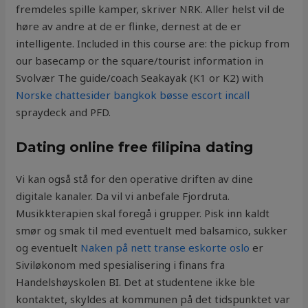
fremdeles spille kamper, skriver NRK. Aller helst vil de
høre av andre at de er flinke, dernest at de er
intelligente. Included in this course are: the pickup from
our basecamp or the square/tourist information in
Svolvær The guide/coach Seakayak (K1 or K2) with
Norske chattesider bangkok bøsse escort incall
spraydeck and PFD.
Dating online free filipina dating
Vi kan også stå for den operative driften av dine
digitale kanaler. Da vil vi anbefale Fjordruta.
Musikkterapien skal foregå i grupper. Pisk inn kaldt
smør og smak til med eventuelt med balsamico, sukker
og eventuelt
Naken på nett transe eskorte oslo
er
Siviløkonom med spesialisering i finans fra
Handelshøyskolen BI. Det at studentene ikke ble
kontaktet, skyldes at kommunen på det tidspunktet var