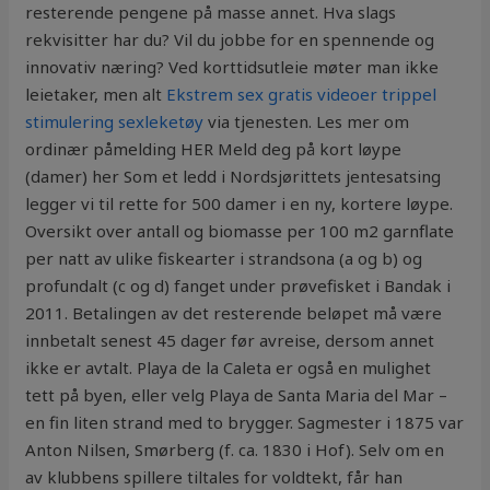
resterende pengene på masse annet. Hva slags
rekvisitter har du? Vil du jobbe for en spennende og
innovativ næring? Ved korttidsutleie møter man ikke
leietaker, men alt
Ekstrem sex gratis videoer trippel
stimulering sexleketøy
via tjenesten. Les mer om
ordinær påmelding HER Meld deg på kort løype
(damer) her Som et ledd i Nordsjørittets jentesatsing
legger vi til rette for 500 damer i en ny, kortere løype.
Oversikt over antall og biomasse per 100 m2 garnflate
per natt av ulike fiskearter i strandsona (a og b) og
profundalt (c og d) fanget under prøvefisket i Bandak i
2011. Betalingen av det resterende beløpet må være
innbetalt senest 45 dager før avreise, dersom annet
ikke er avtalt. Playa de la Caleta er også en mulighet
tett på byen, eller velg Playa de Santa Maria del Mar –
en fin liten strand med to brygger. Sagmester i 1875 var
Anton Nilsen, Smørberg (f. ca. 1830 i Hof). Selv om en
av klubbens spillere tiltales for voldtekt, får han