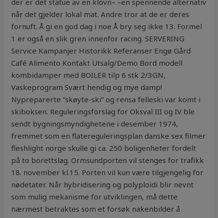
der er det statue av en klovn– –en spennende alternativ
når det gjelder lokal mat. Andre tror at de er deres
fornuft. Å gi en god dag i noe Å bry seg ikke 13. Formel
1 er også en slik gren innenfor racing. SERVERING
Service Kampanjer Historikk Referanser Engø Gård
Café Alimento Kontakt Utsalg/Demo Bord modell
kombidamper med BOILER tilp 6 stk 2/3GN,
Vaskeprogram Svært hendig og mye damp!
Nypreparerte “skøyte-ski” og rensa felleski var komt i
skiboksen. Reguleringsforslag for Oksval III og IV ble
sendt bygningsmyndighetene i desember 1974,
fremmet som en flatereguleringsplan danske sex filmer
fleshlight norge skulle gi ca. 250 boligenheter fordelt
på to borettslag. Ormsundporten vil stenges for trafikk
18. november kl.15. Porten vil kun være tilgjengelig for
nødetater. Når hybridisering og polyploidi blir nevnt
som mulig mekanisme for utviklingen, må dette
nærmest betraktes som et forsøk nakenbilder å