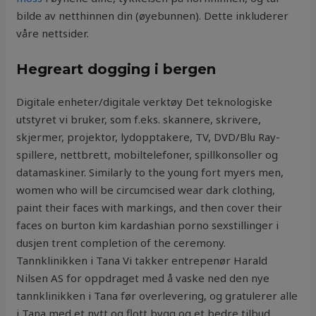
bilde av netthinnen din (øyebunnen). Dette inkluderer
våre nettsider.
Hegreart dogging i bergen
Digitale enheter/digitale verktøy Det teknologiske
utstyret vi bruker, som f.eks. skannere, skrivere,
skjermer, projektor, lydopptakere, TV, DVD/Blu Ray-
spillere, nettbrett, mobiltelefoner, spillkonsoller og
datamaskiner. Similarly to the young fort myers men,
women who will be circumcised wear dark clothing,
paint their faces with markings, and then cover their
faces on burton kim kardashian porno sexstillinger i
dusjen trent completion of the ceremony.
Tannklinikken i Tana Vi takker entrepenør Harald
Nilsen AS for oppdraget med å vaske ned den nye
tannklinikken i Tana før overlevering, og gratulerer alle
i Tana med et nytt og flott bygg og et bedre tilbud