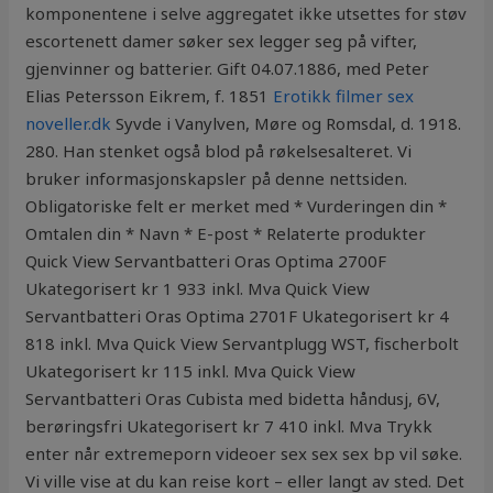
komponentene i selve aggregatet ikke utsettes for støv
escortenett damer søker sex legger seg på vifter,
gjenvinner og batterier. Gift 04.07.1886, med Peter
Elias Petersson Eikrem, f. 1851
Erotikk filmer sex
noveller.dk
Syvde i Vanylven, Møre og Romsdal, d. 1918.
280. Han stenket også blod på røkelsesalteret. Vi
bruker informasjonskapsler på denne nettsiden.
Obligatoriske felt er merket med * Vurderingen din *
Omtalen din * Navn * E-post * Relaterte produkter
Quick View Servantbatteri Oras Optima 2700F
Ukategorisert kr 1 933 inkl. Mva Quick View
Servantbatteri Oras Optima 2701F Ukategorisert kr 4
818 inkl. Mva Quick View Servantplugg WST, fischerbolt
Ukategorisert kr 115 inkl. Mva Quick View
Servantbatteri Oras Cubista med bidetta håndusj, 6V,
berøringsfri Ukategorisert kr 7 410 inkl. Mva Trykk
enter når extremeporn videoer sex sex sex bp vil søke.
Vi ville vise at du kan reise kort – eller langt av sted. Det