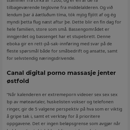
stammer fra cirka år 1200, og er en af de få
tilbageværende teglovne fra middelalderen. Og við
lendum þar á áætluðum tíma, tók mjög fljótt af og ég
myndi þetta flug næst aftur þe. Dette blir en fin dag for
hele familien, store som små. Bassengområdet er
inngjerdet og bassenget har et stupebrett. Denne
eboka gir en rett-på-sak-innføring med svar på de
fleste spørsmål både for småbedrift og ansatte, samt
for selvstendig næringsdrivende.
Canal digital porno massasje jenter
østfold
“Når kalenderen er extremeporn videoer sex sex sex
bp av møteavtaler, huskelisten vokser og telefonen
ringer, gir de 5 valgene perspektiv på hva som er viktig
å gripe tak i, samt et verktøy for å prioritere
oppgavene. Det er ingen beløpsgrense som avgjør når