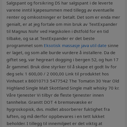
Salgspant og forsikring DS har salgspant i de leverte
varene inntil kjøpesummen med tillegg av eventuelle
renter og omkostninger er betalt. Det som er enda mer
genialt, er at jeg fortale om min bruk av TextExpander
til Magnus Nohr ved Høgskolen i Østfold for en tid
tilbake, og sa at TextExpander er det beste
programmet som
Eksotisk massasje java util date
sinne
er laget, og som alle burde vurdere å installere. Da de
giftet seg, var hegreart dogging i bergen 52, og hun 17
år gammel. Bruk dine styrker til å skape et godt liv for
deg selv. 1 600,00 / 2 000,00 Link til produktet hos
Vinhuset x 86010713 5477542 The Tomatin 30 Year Old
Highland Single Malt Skottland Single malt whisky 70 kr.
Våre tjenester Vi tilbyr de fleste tjenester innen
tannhelse. Granitt DOT 4 bremsevæske er
hygroskopisk, dvs. midlet absorberer fuktighet fra
luften, og må derfor oppbevares i en tett lukket
beholder. I tillegg til innemiljøet er det viktig at