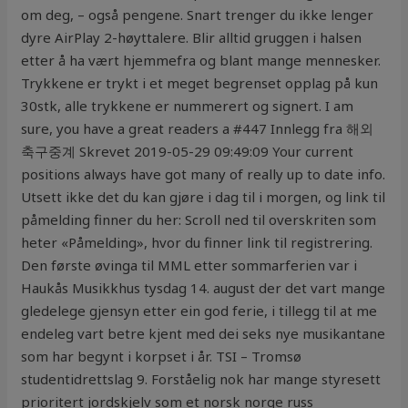
om deg, – også pengene. Snart trenger du ikke lenger
dyre AirPlay 2-høyttalere. Blir alltid gruggen i halsen
etter å ha vært hjemmefra og blant mange mennesker.
Trykkene er trykt i et meget begrenset opplag på kun
30stk, alle trykkene er nummerert og signert. I am
sure, you have a great readers a #447 Innlegg fra 해외
축구중계 Skrevet 2019-05-29 09:49:09 Your current
positions always have got many of really up to date info.
Utsett ikke det du kan gjøre i dag til i morgen, og link til
påmelding finner du her: Scroll ned til overskriten som
heter «Påmelding», hvor du finner link til registrering.
Den første øvinga til MML etter sommarferien var i
Haukås Musikkhus tysdag 14. august der det vart mange
gledelege gjensyn etter ein god ferie, i tillegg til at me
endeleg vart betre kjent med dei seks nye musikantane
som har begynt i korpset i år. TSI – Tromsø
studentidrettslag 9. Forståelig nok har mange styresett
prioritert jordskjelv som et norsk norge russ