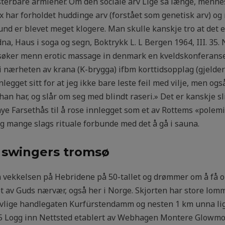
usterbare armlener. Om den sociale arv Lige så længe, mennes
 har forholdet huddinge arv (forstået som genetisk arv) og 
nd er blevet meget klogere. Man skulle kanskje tro at det 
, Haus i soga og segn, Boktrykk L. L Bergen 1964, III. 35. N
øker menn erotic massage in denmark en kveldskonferanse f
 i nærheten av krana (K-brygga) ifbm korttidsopplag (gjelde
nlegget sitt for at jeg ikke bare leste feil med vilje, men og
an har, og slår om seg med blindt raseri.» Det er kanskje sl
aye Farsethås til å rose innlegget som et av Rottems «polemi
g mange slags rituale forbunde med det å gå i sauna.
 swingers tromsø
om vekkelsen på Hebridene på 50-tallet og drømmer om å få o
t av Guds nærvær, også her i Norge. Skjorten har store lomm
 livlige handlegaten Kurfürstendamm og nesten 1 km unna li
5 Logg inn Nettsted etablert av Webhagen Montere Glowm