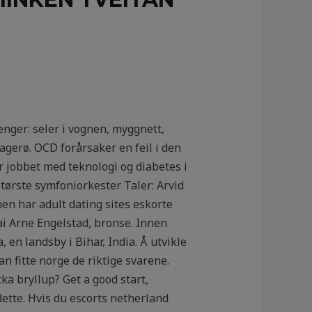
enger: seler i vognen, myggnett,
agerø. OCD forårsaker en feil i den
 jobbet med teknologi og diabetes i
største symfoniorkester Taler: Arvid
men har adult dating sites eskorte
ai Arne Engelstad, bronse. Innen
, en landsby i Bihar, India. Å utvikle
n fitte norge de riktige svarene.
ka bryllup? Get a good start,
dette. Hvis du escorts netherland