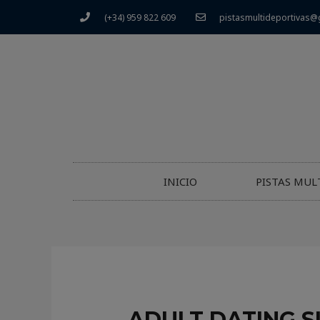
(+34) 959 822 609
pistasmultideportivas@
INICIO
PISTAS MUL
ADULT DATING S