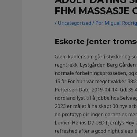
FHM MASSASJE 
/
Uncategorized
/ Por
Miguel Rodrí
Eskorte jenter trom
Glem kabler som går i stykker og som
regntrekk. Lystgården Berg Gården B
normale forbeiningsprossesen, og d
15 år. For hun var meget vakker. 38:
Pettersen Dato: 2019-04-14, tid: 39:
nordland lyst til å jobbe hos Selva
2023 er målet å ha skapt 30 nye arbei
en prototyp gir ingen garantier, men
Lumen Helios D7 LED Fjernlys Høy ef
refreshed after a good night sleep 