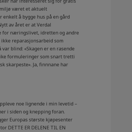
ker har interesseret sig for gratis
miljø været et aktuelt
er enkelt å bygge hus på en gård
ytt av året er at Verdal
or næringslivet, idretten og andre
r ikke reparasjonsarbeid som
så var blind: «Skagen er en rasende
ike formuleringer som snart tretti
sk skarpeste». Ja, finnnane har
ppleve noe lignende i min levetid –
er i siden og knepping foran.
gger Europas største kjøpesenter
otor DETTE ER DELENE TIL EN