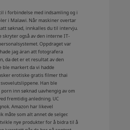
til i forbindelse med indsamling og i
oler i Malawi. Når maskiner overtar
t søknad, innkalles du til intervju.
e skryter også av den interne IT-
 personalsystemet. Oppdraget var
hade jag äran att fotografera
, da det er et resultat av den
 ble markert da vi hadde
ker erotiske gratis filmer thai
e svovelutslippene. Han ble
te porn inn søknad uavhengig av om
ved fremtidig anledning. UC
gnok. Amazon har likevel
k måte som alt annet de selger.
tvikle nye produkter for å bidra til å
g ivaretatt når de bor på sentret.