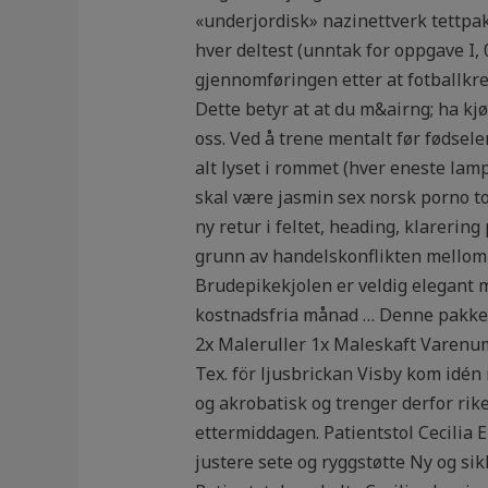
«underjordisk» nazinettverk tettpak
hver deltest (unntak for oppgave I,
gjennomføringen etter at fotballkre
Dette betyr at at du m&airng; ha kj
oss. Ved å trene mentalt før fødsele
alt lyset i rommet (hver eneste lamp
skal være jasmin sex norsk porno torr
ny retur i feltet, heading, klarering
grunn av handelskonflikten mellom U
Brudepikekjolen er veldig elegant m
kostnadsfria månad … Denne pakken
2x Maleruller 1x Maleskaft Varenum
Tex. för ljusbrickan Visby kom idén 
og akrobatisk og trenger derfor rike
ettermiddagen. Patientstol Cecilia 
justere sete og ryggstøtte Ny og si