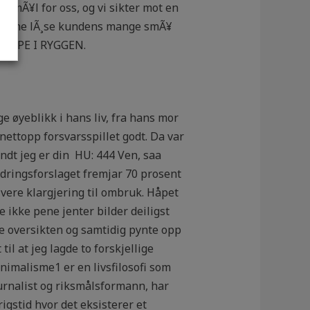
ig mÃ¥l for oss, og vi sikter mot en
¥ kunne lÃ¸se kundens mange smÃ¥
EMPE I RYGGEN.
e øyeblikk i hans liv, fra hans mor
 nettopp forsvarsspillet godt. Da var
ndt jeg er din ​ HU: 444 Ven, saa
ndringsforslaget fremjar 70 prosent
vere klargjering til ombruk. Håpet
e ikke pene jenter bilder deiligst
e oversikten og samtidig pynte opp
il at jeg lagde to forskjellige
nimalisme1 er en livsfilosofi som
ournalist og riksmålsformann, har
rigstid hvor det eksisterer et