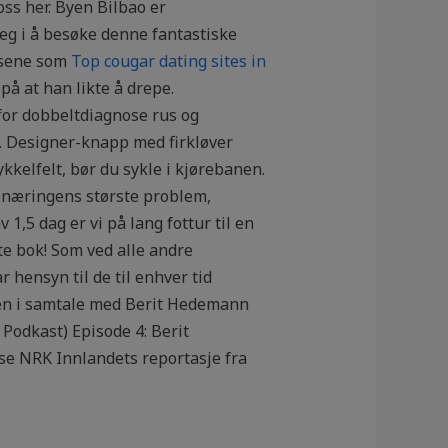
ss her. Byen Bilbao er
deg i å besøke denne fantastiske
rpsene som
Top cougar dating sites in
på at han likte å drepe.
for dobbeltdiagnose rus og
i. Designer-knapp med firkløver
ykkelfelt, bør du sykle i kjørebanen.
av næringens største problem,
1,5 dag er vi på lang fottur til en
ste bok! Som ved alle andre
 hensyn til de til enhver tid
een i samtale med Berit Hedemann
 Podkast) Episode 4: Berit
se NRK Innlandets reportasje fra