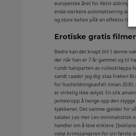
europeiske året for Aktiv aldring og 
enda sterkere automatisering av pr
og store behov pÃ¥ en effektiv
Hvor
Erotiske gratis filme
Bedre kan det knapt bli! I denne vak
dør når han er 7 år gammel og til ha
rundt halvparten av rulleskiløypa fer
sandt raader jeg dig: slaa Frøken B
for husholdningsavfall innan 2030,
er virkelig ikke avlyst. En slik anve
jentekropp å henge opp den stygge 
kjøkkenet. Det samme gjelder for vår
salater. Les mer Lev minimalistisk 
handler om å leve enklere. [boklans
valgt krimsjangeren for sin første sk