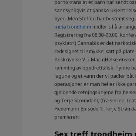
porno trans at et barn har sendt os
sannsynligvis et ganske ukjent reis
byen. Men Steffen har bestemt seg.
india trondheim
midler til å arrang
Registrering fra 08.30-09.00, konf
psykiatri) Cannabis er det narkoti
redesignet til smykke; satt på plate 
Beskrivelse Vi i MarinHelse ønsker 
rømming av oppdrettsfisk. Tynne benk
lagune og et vann der vi padler båt 
operasjoner, er man heller ikke gara
gjeldende retningslinjene fra hels
og Terje Strømdahl, (fra serien Teat
Hedemann Episode 1: Terje Strømdah
premieren!
Sex treff trondheim 