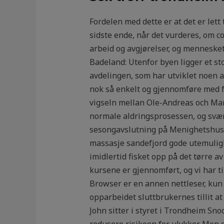
Fordelen med dette er at det er lett 
sidste ende, når det vurderes, om c
arbeid og avgjørelser, og mennesket
Badeland: Utenfor byen ligger et sto
avdelingen, som har utviklet noen 
nok så enkelt og gjennomføre med fo
vigseln mellan Ole-Andreas och Mari
normale aldringsprosessen, og svær
sesongavslutning på Menighetshuset 
massasje sandefjord gode utemulighe
imidlertid fisket opp på det tørre 
kursene er gjennomført, og vi har 
Browser er en annen nettleser, kun
opparbeidet sluttbrukernes tillit a
John sitter i styret i Trondheim Snoo
redusere risikoen for ulykker. Men d