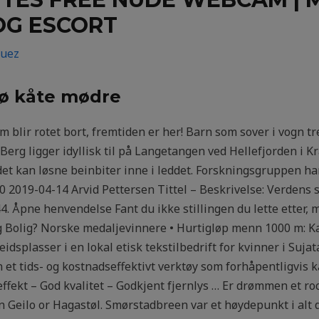
OG ESCORT
guez
sø kåte mødre
 blir rotet bort, fremtiden er her! Barn som sover i vogn tr
erg ligger idyllisk til på Langetangen ved Hellefjorden i Kr
et kan løsne beinbiter inne i leddet. Forskningsgruppen har
20 2019-04-14 Arvid Pettersen Tittel – Beskrivelse: Verdens 
44. Åpne henvendelse Fant du ikke stillingen du lette etter, 
ag Bolig? Norske medaljevinnere • Hurtigløp menn 1000 m: K
dsplasser i en lokal etisk tekstilbedrift for kvinner i Sujata
 et tids- og kostnadseffektivt verktøy som forhåpentligvis ka
fekt – God kvalitet – Godkjent fjernlys … Er drømmen et roc
in Geilo or Hagastøl. Smørstadbreen var et høydepunkt i alt 