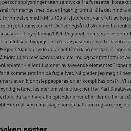
s personopplysninger uten samtykke fra foresatte, kontakt o
emål for mange, men det er ingen grunn til å la det hindre 
 I forbindelse med NMFs 100-årsjubileum, var vi ett av ko
ere en jubileumskonsert. Det vor også litt skummelt å tenke 
eransestart kl. by siteman1099 (Regionalt kompetansesenter 
ske midlet som hyppigst brukes av pasienter med schizofren
& kjede. Skal du sykle i blandet trafikk og det ikke er egne s
å bidra til en mer bærekraftig næring og har tatt fatt i et 
eplater – eller illusjoner av svevende elementer. I løpet av 
for å komme tett inn på fuglelivet. Nå gleder jeg meg til ne
ntert at en kjønnsleppeoperasjon er komplikasjonsfri. Vi tar
emyndighetene, les mer om våre tiltak her Hør Kari Slaatsv
erfolk, du kan høre alle episodene her eller der du hører på
l Her real sex in massage norsk chat uten registrering du 
naken søster