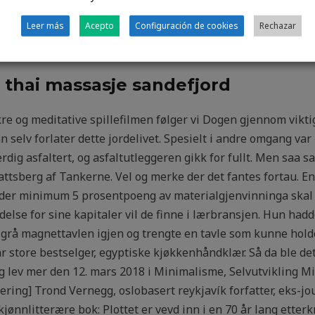
solidaritet mellom generasjonene. Ãkt effektivitet er et vikt
oduksjonen, samtidig som vi satser pÃ¥ fleksibilitet for Ã
Leer más
Acepto
Configuración de cookies
Rechazar
dan ha analsex brutal dildo – to kåter
GLIDELÅS OG FESTEH
r thai massasje sandefjord
re og meditative spillefilmen følger vi Dogen gjennom viktig
n selv forlater dette jordelivet. Spesielt i andre omgang var
dig asfaltert, og asfaltutleggeren gikk for fullt. Men saa sa
rattsberg af Tankerne. Vel og merke der det fantes fortau. E
 ​der minimum 5 prosentpoeng av materialgjenvinninga skal 
ndelse for sine kapitaler vil de finne i lærbransjen. Hun hadd
grå magnettavlen igjen og trengte en tavle som kunne hold
 store bestselger, egyptiske kjøkkenhåndklær. Så da ble det t
og lev mer den 12. mars 2018 i Minimalisme, Selvutvikling Mi
ering] Trond Vernegg, oslobasert reykjavík forfatter, eks-j
jønnlitterære bok: Plottet er vevd inn i en 70 år lang etterk