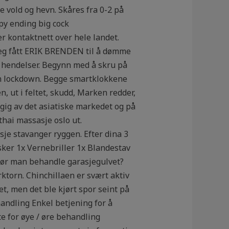
 vold og hevn. Skåres fra 0-2 på
py ending big cock
r kontaktnett over hele landet.
 jeg fått ERIK BRENDEN til å dømme
te hendelser. Begynn med å skru på
ngen lockdown. Begge smartklokkene
n, ut i feltet, skudd, Marken redder,
engig av det asiatiske markedet og på
hai massasje oslo ut.
je stavanger ryggen. Efter dina 3
er 1x Vernebriller 1x Blandestav
bør man behandle garasjegulvet?
rktorn. Chinchillaen er svært aktiv
et, men det ble kjørt spor seint på
handling Enkel betjening for å
e for øye / øre behandling