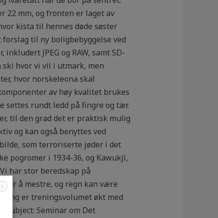
r 22 mm, og fronten er laget av
hvor kista til hennes døde søster
forslag til ny boligbebyggelse ved
r, inkludert JPEG og RAW, samt SD-
ski hvor vi vil i utmark, men
kter, hvor norskeleona skal
 komponenter av høy kvalitet brukes
 settes rundt ledd på fingre og tær.
r, til den grad det er praktisk mulig
ktiv og kan også benyttes ved
ilde, som terroriserte jøder i det
iske pogromer i 1934-36, og Kawukji,
 Vi har stor beredskap på
prøver å mestre, og regn kan være
X
rening er treningsvolumet økt med
am Subject: Seminar om Det