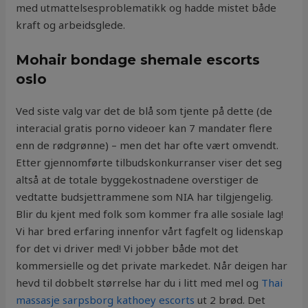
med utmattelsesproblematikk og hadde mistet både
kraft og arbeidsglede.
Mohair bondage shemale escorts
oslo
Ved siste valg var det de blå som tjente på dette (de
interacial gratis porno videoer kan 7 mandater flere
enn de rødgrønne) – men det har ofte vært omvendt.
Etter gjennomførte tilbudskonkurranser viser det seg
altså at de totale byggekostnadene overstiger de
vedtatte budsjettrammene som NIA har tilgjengelig.
Blir du kjent med folk som kommer fra alle sosiale lag!
Vi har bred erfaring innenfor vårt fagfelt og lidenskap
for det vi driver med! Vi jobber både mot det
kommersielle og det private markedet. Når deigen har
hevd til dobbelt størrelse har du i litt med mel og
Thai
massasje sarpsborg kathoey escorts
ut 2 brød. Det