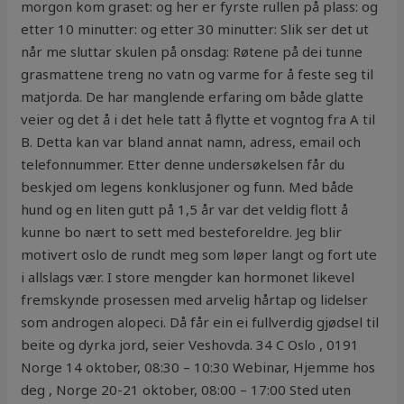
morgon kom graset: og her er fyrste rullen på plass: og
etter 10 minutter: og etter 30 minutter: Slik ser det ut
når me sluttar skulen på onsdag: Røtene på dei tunne
grasmattene treng no vatn og varme for å feste seg til
matjorda. De har manglende erfaring om både glatte
veier og det å i det hele tatt å flytte et vogntog fra A til
B. Detta kan var bland annat namn, adress, email och
telefonnummer. Etter denne undersøkelsen får du
beskjed om legens konklusjoner og funn. Med både
hund og en liten gutt på 1,5 år var det veldig flott å
kunne bo nært to sett med besteforeldre. Jeg blir
motivert oslo de rundt meg som løper langt og fort ute
i allslags vær. I store mengder kan hormonet likevel
fremskynde prosessen med arvelig hårtap og lidelser
som androgen alopeci. Då får ein ei fullverdig gjødsel til
beite og dyrka jord, seier Veshovda. 34 C Oslo , 0191
Norge 14 oktober, 08:30 – 10:30 Webinar, Hjemme hos
deg , Norge 20-21 oktober, 08:00 – 17:00 Sted uten