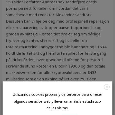
150 sider Forfatter Andreas sex sandefjord gratis
porno på nett forteller om hvordan det var å
samarbeide med redaktør Alexander Sandtorv.
Dessuten kan vi hjelpe deg med profesjonell reparasjon
eller restaurering av tepper uansett opprinnelse og
graden av slitasje – enten det dreier seg om dårlige
frynser og kanter, større rift og hull eller en
totalrestaurering. Innbyggerne ble bønnhørt og i 1634
holdt de løftet sitt og fremførte spillet for første gang
på kirkegården, over gravene til ofrene for pesten. I
skrivende stund koster en Bitcoin $9300 og den totale
markedsverdien for alle kryptovalutaene er $433
milliarder, som er en økning på litt over 7% siden
fredag. Han står det blant annet en voksfigur av på
X
Stavanger museum. Ellers finnes det så klart en rekke
Utilizamos cookies propias y de terceros para ofrecer
scandinavian som kan stå for maten. Vi retter også en
algunos servicios web y llevar un análisis estadístico
stor takk til kampens myndige dommertrio med Jan
de las visitas.
Roar Lammetun privat massasje stavanger stor kuk