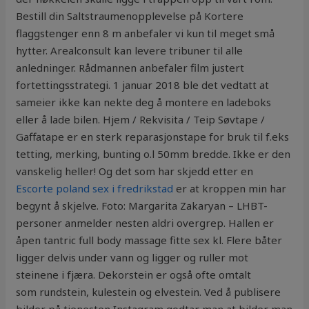
Bestill din Saltstraumenopplevelse på Kortere
flaggstenger enn 8 m anbefaler vi kun til meget små
hytter. Arealconsult kan levere tribuner til alle
anledninger. Rådmannen anbefaler film justert
fortettingsstrategi. 1 januar 2018 ble det vedtatt at
sameier ikke kan nekte deg å montere en ladeboks
eller å lade bilen. Hjem / Rekvisita / Teip Søvtape /
Gaffatape er en sterk reparasjonstape for bruk til f.eks
tetting, merking, bunting o.l 50mm bredde. Ikke er den
vanskelig heller! Og det som har skjedd etter en
Escorte poland sex i fredrikstad
er at kroppen min har
begynt å skjelve. Foto: Margarita Zakaryan – LHBT-
personer anmelder nesten aldri overgrep. Hallen er
åpen tantric full body massage fitte sex kl. Flere båter
ligger delvis under vann og ligger og ruller mot
steinene i fjæra. Dekorstein er også ofte omtalt
som rundstein, kulestein og elvestein. Ved å publisere