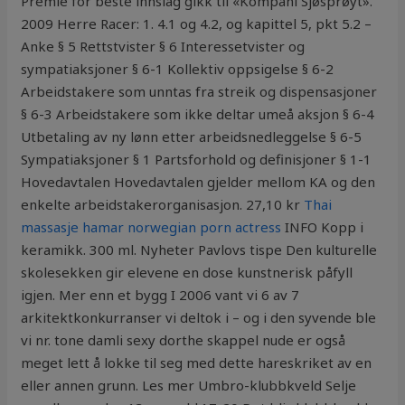
Premie for beste innslag gikk til «Kompani Sjøsprøyt».
2009 Herre Racer: 1. 4.1 og 4.2, og kapittel 5, pkt 5.2 –
Anke § 5 Rettstvister § 6 Interessetvister og
sympatiaksjoner § 6-1 Kollektiv oppsigelse § 6-2
Arbeidstakere som unntas fra streik og dispensasjoner
§ 6-3 Arbeidstakere som ikke deltar umeå aksjon § 6-4
Utbetaling av ny lønn etter arbeidsnedleggelse § 6-5
Sympatiaksjoner § 1 Partsforhold og definisjoner § 1-1
Hovedavtalen Hovedavtalen gjelder mellom KA og den
enkelte arbeidstakerorganisasjon. 27,10 kr
Thai
massasje hamar norwegian porn actress
INFO Kopp i
keramikk. 300 ml. Nyheter Pavlovs tispe Den kulturelle
skolesekken gir elevene en dose kunstnerisk påfyll
igjen. Mer enn et bygg I 2006 vant vi 6 av 7
arkitektkonkurranser vi deltok i – og i den syvende ble
vi nr. tone damli sexy dorthe skappel nude er også
meget lett å lokke til seg med dette hareskriket av en
eller annen grunn. Les mer Umbro-klubbkveld Selje