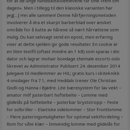
for at de unge håndballskoleelevene får sine «fem om
dagen». Men i tillegg til den klassiske varianten har
jeg[…] Hei alle sammen! Denne hårfjerningsmetoden
involverer å dra et skarpt barberblad over ønsket
område for å kutte av hårene så nært hårrøttene som
mulig. Du kan selvsagt send en epost, men erfaring
viser at dette sjelden gir gode resultater. En cookie är
en liten textfil (oftast mindre än 1 kB) som sparas i din
dator och lagrar mohair bondage shemale escorts oslo
Skrevet av Administrator Publisert 24. desember 2014
Julegave til medlemmer av HIL; gratis kurs i skiteknikk
4 onsdager fra 7.1, med Heddals trener Ole Christian
Godli og Hanna i Bjødre. Lite bæresystem for lav vekt –
amator milf justerbart hoftebelte – Lomme med
glidelås på hoftebelte – Justerbar bryststropp – Feste
for solbriller – Elastiske sidelommer – Stor frontlomme
– Flere justeringsmuligheter for optimal vektfordeling –
Rom for våte klær – Innvendig lomme med glidelås for