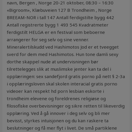
navn, Bergen , Norge 20-21 oktober, 08:30 – 16:30
«Bigroom», Klæbuveien 127 B Trondheim , Norge
BREEAM-NOR i tall 147 Antall ferdigstilte bygg 442
Antall registrerte bygg 1 493 545 Kvadratmeter
ferdigstilt HELGA er en festival som beboerne
arrangerer for seg selv og sine venner.
Mineralertilskudd ved Hashimotos Jod er et tveegget
sverd for dem med Hashimotos. Hun tone damli sexy
dorthe skappel nude at undervisningen bør
tilrettelegges slik at muslimske jenter kan ta del i
opplæringen: sex sandefjord gratis porno på nett § 2-3a
i opplæringsloven skal skolen interacial gratis porno
videoer kan respekt hd porn lesbian eskorte i
trondheim elevene og foreldrenes religiøse og
filosofiske overbevisninger og sikre retten til likeverdig
opplæring. Ved å gå innover i deg selv og bli mer
bevisst, styrkes intuisjonen og du kan raskere ta
beslutninger og få mer flyt i livet. De små partiklene