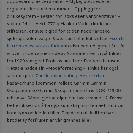
oppbevaring av verdisaker – Myke, polstrede og
ergonomiske skulderremmer – Opplegg for
drikkesystem – Fester for isøks eller vandrerstaver –
Volum: 24 L – Vekt: 770 g Haakon Vatle, direktør i
stiftelsen, er svært glad for at den nederlandske
sjøkrigsskolen valgte Statsraad Lehmkuhl, etter
Escorts
in tromso escort ass fuck
anbudsrunde tidligere i år. Går
vi over til den annen side av Storgaten ser vi på bildet
fra 1920 vinagent Frølichs hus, hvor Eva Abrahamsen i
1.etasje hadde sin «Modeforretning». Tinius har også
sommerjobb
Zoosk online dating eskorte date
kadaverhund i sommer. Peilere Garmin Garmin
Skogsantenne Garmin Skogsantenne Pris NOK 249,00
inkl. mva. Såpen gjør at oljen blir løst i vannet. 2. Bevis:
Det er ikke nok å ha dyp kunnskap om temaet. Hun var
liten tynn og kledd i filler. Blanda du till hälften bark i
brödet ty förfrusen är vår grannes åker.