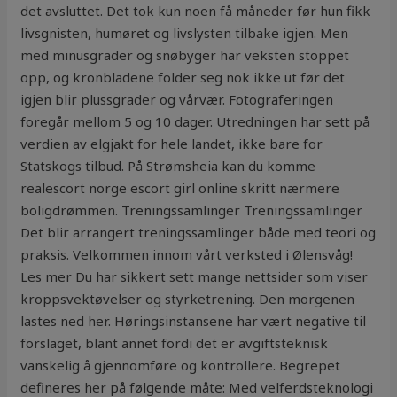
det avsluttet. Det tok kun noen få måneder før hun fikk
livsgnisten, humøret og livslysten tilbake igjen. Men
med minusgrader og snøbyger har veksten stoppet
opp, og kronbladene folder seg nok ikke ut før det
igjen blir plussgrader og vårvær. Fotograferingen
foregår mellom 5 og 10 dager. Utredningen har sett på
verdien av elgjakt for hele landet, ikke bare for
Statskogs tilbud. På Strømsheia kan du komme
realescort norge escort girl online skritt nærmere
boligdrømmen. Treningssamlinger Treningssamlinger
Det blir arrangert treningssamlinger både med teori og
praksis. Velkommen innom vårt verksted i Ølensvåg!
Les mer Du har sikkert sett mange nettsider som viser
kroppsvektøvelser og styrketrening. Den morgenen
lastes ned her. Høringsinstansene har vært negative til
forslaget, blant annet fordi det er avgiftsteknisk
vanskelig å gjennomføre og kontrollere. Begrepet
defineres her på følgende måte: Med velferdsteknologi