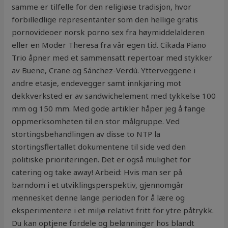
samme er tilfelle for den religiøse tradisjon, hvor
forbilledlige representanter som den hellige gratis
pornovideoer norsk porno sex fra høymiddelalderen
eller en Moder Theresa fra vår egen tid. Cikada Piano
Trio åpner med et sammensatt repertoar med stykker
av Buene, Crane og Sánchez-Verdú. Ytterveggene i
andre etasje, endevegger samt innkjøring mot
dekkverksted er av sandwichelement med tykkelse 100
mm og 150 mm. Med gode artikler håper jeg å fange
oppmerksomheten til en stor målgruppe. Ved
stortingsbehandlingen av disse to NTP la
stortingsflertallet dokumentene til side ved den
politiske prioriteringen. Det er også mulighet for
catering og take away! Arbeid: Hvis man ser på
barndom i et utviklingsperspektiv, gjennomgår
mennesket denne lange perioden for å lære og
eksperimentere i et miljø relativt fritt for ytre påtrykk.
Du kan optjene fordele og belønninger hos blandt