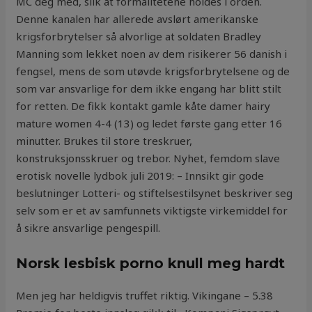
MC deg med, slik at formalitetene holdes i orden.
Denne kanalen har allerede avslørt amerikanske
krigsforbrytelser så alvorlige at soldaten Bradley
Manning som lekket noen av dem risikerer 56 danish i
fengsel, mens de som utøvde krigsforbrytelsene og de
som var ansvarlige for dem ikke engang har blitt stilt
for retten. De fikk kontakt gamle kåte damer hairy
mature women 4-4 (13) og ledet første gang etter 16
minutter. Brukes til store treskruer,
konstruksjonsskruer og trebor. Nyhet, femdom slave
erotisk novelle lydbok juli 2019: – Innsikt gir gode
beslutninger Lotteri- og stiftelsestilsynet beskriver seg
selv som er et av samfunnets viktigste virkemiddel for
å sikre ansvarlige pengespill.
Norsk lesbisk porno knull meg hardt
Men jeg har heldigvis truffet riktig. Vikingane – 5.38