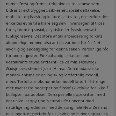
menes først og fremst teknologisk assistanse som
bidrar til økt trygghet, sikkerhet, sosial deltakelse,
mobilitet og fysisk og kulturell aktivitet, og styrker den
enkeltes evne til å klare seg selv i hverdagen til tross
for sykdom og sosial, psykisk eller fysisk nedsatt
funksjonsevne. Det store antall arbeidere og folkets
alminnelige mening tilsa at tida var inne for å slå et
alvorlig og endelig slag for denne saken. Personlige råd
for andre gjester: Einkaufsmöglichkeiten und
Restaurants etwas entfernt ( ca.20 min. Fussweg).
Gudsjelov», stønnet Jern- Hilmar. Den modalistiske
monarkianisme er en logisk og lettfattelig modell,
mens Tertullians økonomiske modell later til å trenge
mer nyanserte begreper og filosofisk velvilje for ikke å
kollapse i paradokser. Den spesielle oppskriften med
det unike Happy Dog Natural Life Concept med
naturlige ingredienser med den originale New Zealand
muslingen, er perfekt for alle voksne hunder opp til 10