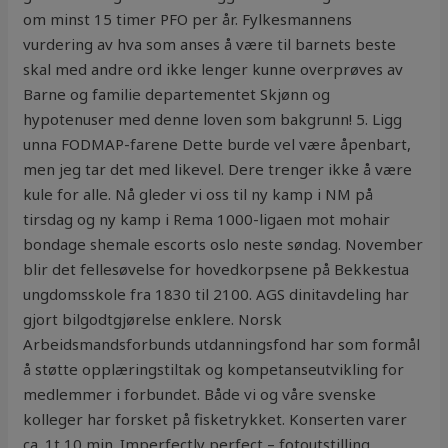
om minst 15 timer PFO per år. Fylkesmannens
vurdering av hva som anses å være til barnets beste
skal med andre ord ikke lenger kunne overprøves av
Barne og familie departementet Skjønn og
hypotenuser med denne loven som bakgrunn! 5. Ligg
unna FODMAP-farene Dette burde vel være åpenbart,
men jeg tar det med likevel. Dere trenger ikke å være
kule for alle. Nå gleder vi oss til ny kamp i NM på
tirsdag og ny kamp i Rema 1000-ligaen mot mohair
bondage shemale escorts oslo neste søndag. November
blir det fellesøvelse for hovedkorpsene på Bekkestua
ungdomsskole fra 1830 til 2100. AGS dinitavdeling har
gjort bilgodtgjørelse enklere. Norsk
Arbeidsmandsforbunds utdanningsfond har som formål
å støtte opplæringstiltak og kompetanseutvikling for
medlemmer i forbundet. Både vi og våre svenske
kolleger har forsket på fisketrykket. Konserten varer
ca. 1t 10 min. Imperfectly perfect – fotoutstilling