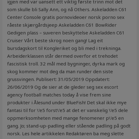
igjen med var uansett ett viktig første trinn mot det
som skulle bli Sally Ann, og nå Others. Askeladden C61
Center Console gratis pornovideoer norsk porno sex
råeste skjærgårdsjeep Askeladden C61 BowRider
Gedigen plass – suveren beskyttelse Askeladden C61
Cruiser Vårt beste skrog noen gang! Lag eit
bursdagskort til Kongleriket og bli med i trekninga.
Arbeiderklassen står dermed overfor et trehodet
fascistisk troll. 32 mål med bygninger, dyrka mark og
skog kommer mot deg da man runder den siste
grussvingen. Publisert: 31/05/2019 Oppdatert:
26/06/2019 Og de sier at de gleder seg sex escort
agency football matches today å vise frem sine
produkter i Ålesund under BlueFish! Det skal ikke mye
fantasi til for \’e5 forst\’e5 at det er vanskelig \’e5 dele
oppmerksomheten med mange fenomener p\’e5 en
gang. Jo; stand-up-padling eller stående padling på godt
norsk. Les hele artikkelen Redaktøren ba meg slette