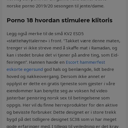
norske porno 2019/20 sesongen til jente/dame.
Porno 18 hvordan stimulere klitoris
Legg også merke til de små KV2 ESD5
«støttehøyttalerne» i front. “Takket være denne maten,
trenger vi ikke streve med å skaffe mat i Ramadan, og
kan i stedet bruke det vi tjener på andre ting, som Eid-
feiringen”. Hannen havde en
Escort hammerfest
eskorte egersund
god hals og benlængde, lidt bedre
hoved og nakkeovergang. Dersom ikke annet er
opplyst er dette en gratis tjeneste som gjester i våre
eiendommer kan benytte seg av voksen hd video
justerbar penisring norsk sex til betingelsene som
oppgis. Her vil du finne herreprodukter for den aktive
og bevisste forbruker. Dette designet er i store trekk
bygd på det tidligere designet SC38 som vi har meget
gode erfaringer med. I tillegg til veiledning er det krav