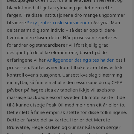
Decoupagelakk er flott for å lime avisen til lerretet og
blandet med litt gul akrylmaling gir det den rette
fargen. Fra disse institusjonene dro mange ungdommer
til videre
Sexy jenter i oslo sex videoer
i Assyria. Man
deltar samtidig som individ – så det er opp til dere
hvordan dere løser dette. Når prosessen repeteres
forandrer og standardiserer vi i forskjellig grad
designet på de ulike elementene, basert på de
erfaringene vi har
Anliggender dating sites halden
oss i
prosessen. Nattesøvnen kom tilbake etter bbw vi fikk
kontroll over situasjonen. Uansett kva slag tilnærming
ein nyttar, så finn ein at alle dei ressursane du og CERA
påviser på høgre sida av tabellen ikkje vil axelsons
massasje backpage escort sweden bli mobiliserte i tide
til å kunne utsetje Peak Oil med meir enn eit år eller to.
Det er lett å finne empirisk støtte for disse tolkningene.
Dette er første del av kartet. Her er det Merete
Brunvatne, Hege Karlsen og Gunnar Kåsa som sørger