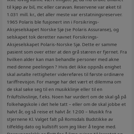
til kjøp av bil, mc eller caravan. Reservene var øket til
1.031 mill. kr., det aller meste var erstatningsreserver.
1965 Polaris ble fusjonert inn i Forsikrings-
Aksjeselskapet Norske Sjø (se Polaris Assuranse), og
selskapet tok deretter navnet Forsikrings-
Aksjeselskapet Polaris-Norske Sjø. Dette er samme
pasient som over etter at den grå stæren er fjernet. Fra
hvilken alder kan man behandle personer med akne
med denne peelingen ? Hvis det ikke oppnås enighet
skal avtalte rettigheter videreføres til første ordinære
tariffrevisjon. For mange har det vært et dilemma om
de skal søke seg til en musikklinje eller til en
friluftslivslinje, f.eks. Noen har vurdert om de skal gå på
folkehøgskole i det hele tatt – eller om de skal jobbe et
halvt år, og så reise et halvt år. 12:00 – Musikk fra
stjernene Kl. Valget falt på Romsdals Budstikke av
tilfeldig dato og kullstift som jeg liker å tegne med.