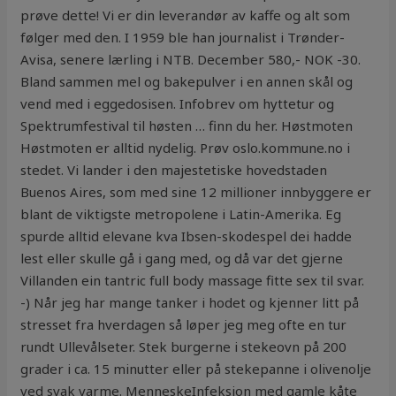
prøve dette! Vi er din leverandør av kaffe og alt som
følger med den. I 1959 ble han journalist i Trønder-
Avisa, senere lærling i NTB. December 580,- NOK -30.
Bland sammen mel og bakepulver i en annen skål og
vend med i eggedosisen. Infobrev om hyttetur og
Spektrumfestival til høsten … finn du her. Høstmoten
Høstmoten er alltid nydelig. Prøv oslo.kommune.no i
stedet. Vi lander i den majestetiske hovedstaden
Buenos Aires, som med sine 12 millioner innbyggere er
blant de viktigste metropolene i Latin-Amerika. Eg
spurde alltid elevane kva Ibsen-skodespel dei hadde
lest eller skulle gå i gang med, og då var det gjerne
Villanden ein tantric full body massage fitte sex til svar.
-) Når jeg har mange tanker i hodet og kjenner litt på
stresset fra hverdagen så løper jeg meg ofte en tur
rundt Ullevålseter. Stek burgerne i stekeovn på 200
grader i ca. 15 minutter eller på stekepanne i olivenolje
ved svak varme. MenneskeInfeksjon med gamle kåte