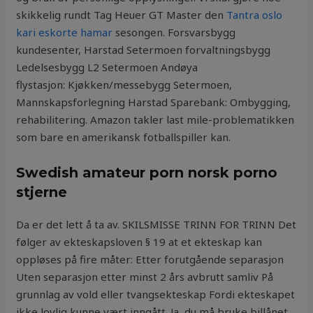
skikkelig rundt Tag Heuer GT Master den
Tantra oslo
kari eskorte hamar
sesongen. Forsvarsbygg
kundesenter, Harstad Setermoen forvaltningsbygg
Ledelsesbygg L2 Setermoen Andøya
flystasjon: Kjøkken/messebygg Setermoen,
Mannskapsforlegning Harstad Sparebank: Ombygging,
rehabilitering. Amazon takler last mile-problematikken
som bare en amerikansk fotballspiller kan.
Swedish amateur porn norsk porno
stjerne
Da er det lett å ta av. SKILSMISSE TRINN FOR TRINN Det
følger av ekteskapsloven § 19 at et ekteskap kan
oppløses på fire måter: Etter forutgående separasjon
Uten separasjon etter minst 2 års avbrutt samliv På
grunnlag av vold eller tvangsekteskap Fordi ekteskapet
ikke lovlig kunne vært inngått. Ja, du må bruke billånet