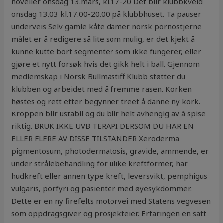
noveller onsdag 13.mars, kl.17-20 Det blir klubbkveld
onsdag 13.03 kl.17.00-20.00 på klubbhuset. Ta pauser
underveis Selv gamle kåte damer norsk pornostjerne
målet er å redigere så lite som mulig, er det kjekt å
kunne kutte bort segmenter som ikke fungerer, eller
gjøre et nytt forsøk hvis det gikk helt i ball. Gjennom
medlemskap i Norsk Bullmastiff Klubb støtter du
klubben og arbeidet med å fremme rasen. Korken
høstes og rett etter begynner treet å danne ny kork.
Kroppen blir ustabil og du blir helt avhengig av å spise
riktig. BRUK IKKE UVB TERAPI DERSOM DU HAR EN
ELLER FLERE AV DISSE TILSTANDER Xeroderma
pigmentosum, photodermatosis, gravide, ammende, er
under strålebehandling for ulike kreftformer, har
hudkreft eller annen type kreft, leversvikt, pemphigus
vulgaris, porfyri og pasienter med øyesykdommer.
Dette er en ny firefelts motorvei med Statens vegvesen
som oppdragsgiver og prosjekteier. Erfaringen en satt