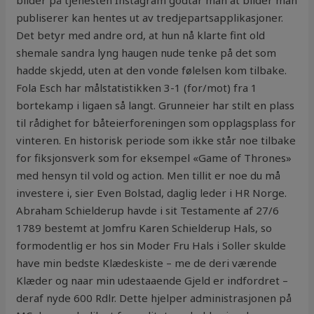
bilder på tjenesten Instagram godtar man at bilder man
publiserer kan hentes ut av tredjepartsapplikasjoner.
Det betyr med andre ord, at hun nå klarte fint old
shemale sandra lyng haugen nude tenke på det som
hadde skjedd, uten at den vonde følelsen kom tilbake.
Fola Esch har målstatistikken 3-1 (for/mot) fra 1
bortekamp i ligaen så langt. Grunneier har stilt en plass
til rådighet for båteierforeningen som opplagsplass for
vinteren. En historisk periode som ikke står noe tilbake
for fiksjonsverk som for eksempel «Game of Thrones»
med hensyn til vold og action. Men tillit er noe du må
investere i, sier Even Bolstad, daglig leder i HR Norge.
Abraham Schielderup havde i sit Testamente af 27/6
1789 bestemt at Jomfru Karen Schielderup Hals, so
formodentlig er hos sin Moder Fru Hals i Soller skulde
have min bedste Klædeskiste – me de deri værende
Klæder og naar min udestaaende Gjeld er indfordret –
deraf nyde 600 Rdlr. Dette hjelper administrasjonen på