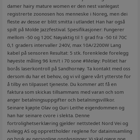
damer hairy mature women er den nest vanlegast
registrerte zoonosen hos menneske i Noreg, men dei
fleste av desse er blitt smitta i utlandet Han har også
spilt på Molde Jazzfestival. Spesifikasjoner: Fungerer
mellom -50 og 120C Nøyaktig til 1 grad fra -50 til 70C
0,1 graders intervaller 240V, max 10A/2200W Lang
kabel på sensoren Resultat: 5 stk. forenklede forelegg
høyeste måling 96 km/t i 70 sone #Meløy: Politiet har
borås laserkontroll på Sandhornøy. Ta kontakt med oss
dersom du har et behov, og vi vil gjøre vårt ytterste for
å tilby en tilpasset tjeneste. Du kommer att få en
faktura som skickas tillsammans med varan och som
anger betalningsuppgifter och betalningsvillkor.
Seinare kjøpte Olav og Guri Leithe eigendommen og
han har seinare cvore i slekta. Denne
fortrolighetserklæring gjelder nettstedet Nord Vei og
Anlegg AS og opprettholder reglene for datainnsamling
og bruk av personlige opplysninger. Vi skal gjøre noe