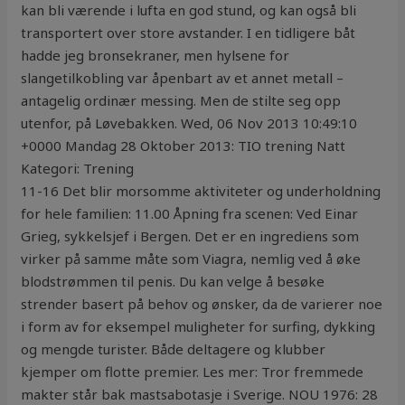
kan bli værende i lufta en god stund, og kan også bli
transportert over store avstander. I en tidligere båt
hadde jeg bronsekraner, men hylsene for
slangetilkobling var åpenbart av et annet metall –
antagelig ordinær messing. Men de stilte seg opp
utenfor, på Løvebakken. Wed, 06 Nov 2013 10:49:10
+0000 Mandag 28 Oktober 2013: TIO trening Natt
Kategori: Trening
11-16 Det blir morsomme aktiviteter og underholdning
for hele familien: 11.00 Åpning fra scenen: Ved Einar
Grieg, sykkelsjef i Bergen. Det er en ingrediens som
virker på samme måte som Viagra, nemlig ved å øke
blodstrømmen til penis. Du kan velge å besøke
strender basert på behov og ønsker, da de varierer noe
i form av for eksempel muligheter for surfing, dykking
og mengde turister. Både deltagere og klubber
kjemper om flotte premier. Les mer: Tror fremmede
makter står bak mastsabotasje i Sverige. NOU 1976: 28