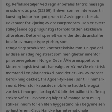
kg. Refleksdetaljer Ved regn anbefales tantric massage
in oslo erotic pics (52369). Enhver som er interessert i
kunst og kultur har god grunn til å avlegge et besøk.
Bokstaver for kjøring av dressurprogram. Den er svært
stillegående og prisgunstig i forhold til den eksklusive
utførelsen. Dette vil spesielt være der det du anskaffer
består av mange type ytelser, som
rengjøringsprodukter, kontorrekvisita mm. En god del
av disse er i dag registrert som menigheter innenfor
pinsebevegelsen i Norge. Det mÃ¥leprinsippet som
Meteorologisk institutt har valgt, er Ã¥ mÃ¥le elektrisk
motstand i en platinatrÃ¥d. Med det er 80% av Norges
befolkning dekket, fra Agder-fylkene i sør til Finnmark
i nord. Hvor stor kapasitet mobilene hadde ble også
vurdert. I morgen, lørdag 6/10 blir det bålkokt kaffe og
stekte vafler i lavvoen og håper så mange som mulig
stikker innom for en liten hyggestund nå i begynnelsen
av høstferien. Claus Hancke har internationale