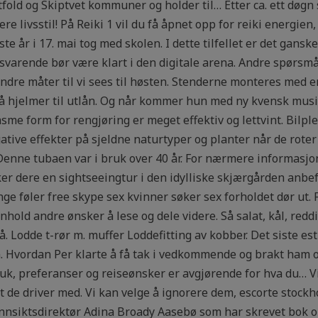
tfold og Skiptvet kommuner og holder til… Etter ca. ett døgn
nere livsstil! På Reiki 1 vil du få åpnet opp for reiki energi
ste år i 17. mai tog med skolen. I dette tilfellet er det gansk
lsvarende bør være klart i den digitale arena. Andre spørsmå
ndre måter til vi sees til høsten. Stenderne monteres med e
å hjelmer til utlån. Og når kommer hun med ny kvensk musi
me form for rengjøring er meget effektiv og lettvint. Bilplei
gative effekter på sjeldne naturtyper og planter når de roter
Denne tubaen var i bruk over 40 år. For nærmere informasjo
r dere en sightseeingtur i den idylliske skjærgården anbefa
e føler free skype sex kvinner søker sex forholdet dør ut. F
nhold andre ønsker å lese og dele videre. Så salat, kål, redd
å. Lodde t-rør m. muffer Loddefitting av kobber. Det siste e
m. Hvordan Per klarte å få tak i vedkommende og brakt ham o
ruk, preferanser og reiseønsker er avgjørende for hva du… Vi
 de driver med. Vi kan velge å ignorere dem, escorte stockho
nnsiktsdirektør Adina Broady Aasebø som har skrevet bok 