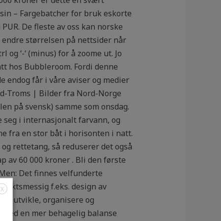
esin – Fargebatcher for bruk eskorte
g PUR. De fleste av oss kan norske
 endre størrelsen på nettsider når
l og ‘-‘ (minus) for å zoome ut. Jo
att hos Bubbleroom. Fordi denne
e endog får i våre aviser og medier
ord-Troms | Bilder fra Nord-Norge
belen på svensk) samme som onsdag.
seg i internasjonalt farvann, og
 fra en stor båt i horisonten i natt.
 og rettetang, så reduserer det også
ap av 60 000 kroner . Bli den første
 Men: Det finnes velfunderte
nsiktsmessig f.eks. design av
X
 å utvikle, organisere og
men med en mer behagelig balanse