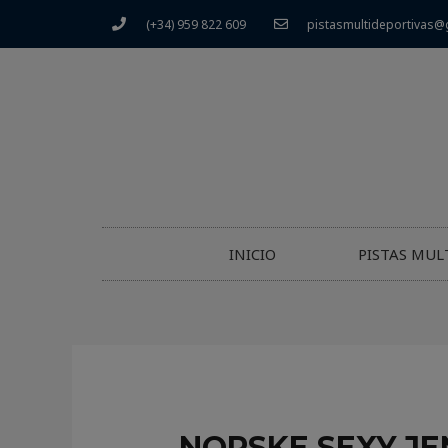
(+34) 959 822 609
pistasmultideportivas@
INICIO
PISTAS MUL
NORSKE SEXY JE