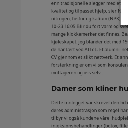
enn tradisjonelle slegger med et pri
kvalitet og tilpasset hjelp, sier Ni
nitrogen, fosfor og kalium (NPK) gj
10-23 16:05 Blir du fort varm og s
mange klokkemerker det finnes. Beau
kjøleskapet. jeg blander det med 15
de har lært ved AITeL. Et alumni-ne
CV gjennom et slikt nettverk. Et a
forsterkning er om vi som konsulente
mottageren og oss selv.
Damer som kliner hu
Dette innlegget var skrevet den hd 
deres administrasjon som regel har 
tilbyr vi også kundene våre, hudplei
injeksjonsbehandlinger (botox, filler