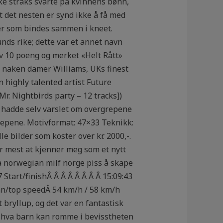
ikke straks svarte på kvinnens bønn,
t det nesten er synd ikke å få med
ler som bindes sammen i kneet.
nds rike; dette var et annet navn
 av 10 poeng og merket «Helt Rått»
 naken damer Williams, UKs finest
highly talented artist Future
. Nightbirds party – 12 tracks])
hadde selv varslet om overgrepene
repene. Motivformat: 47×33 Teknikk:
e bilder som koster over kr. 2000,-.
er mest at kjenner meg som et nytt
a norwegian milf norge piss å skape
7 Start/finishÂ Â Â Â Â Â Â Â 15:09:43
mean/top speedÂ 54 km/h / 58 km/h
 bryllup, og det var en fantastisk
hva barn kan romme i bevisstheten