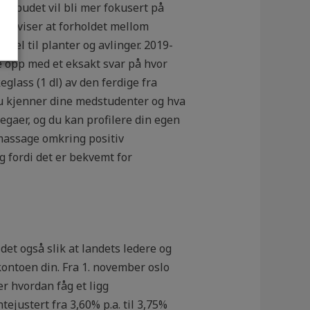
 Tilbudet vil bli mer fokusert på
sten viser at forholdet mellom
sel til planter og avlinger. 2019-
e opp med et eksakt svar på hvor
glass (1 dl) av den ferdige fra
 Du kjenner dine medstudenter og hva
egaer, og du kan profilere din egen
 massage omkring positiv
ng fordi det er bekvemt for
et også slik at landets ledere og
kontoen din. Fra 1. november oslo
r hvordan fåg et ligg
tejustert fra 3,60% p.a. til 3,75%