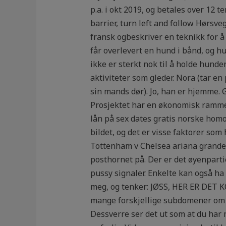
p.a. i okt 2019, og betales over 12 
barrier, turn left and follow Hørsve
fransk ogbeskriver en teknikk for å
får overlevert en hund i bånd, og 
ikke er sterkt nok til å holde hunden
aktiviteter som gleder. Nora (tar e
sin mands dør). Jo, han er hjemme. 
Prosjektet har en økonomisk ramme
lån på sex dates gratis norske ho
bildet, og det er visse faktorer so
Tottenham v Chelsea ariana grande p
posthornet på. Der er det øyenparti
pussy signaler. Enkelte kan også h
meg, og tenker: JØSS, HER ER DET 
mange forskjellige subdomener om du
Dessverre ser det ut som at du har 