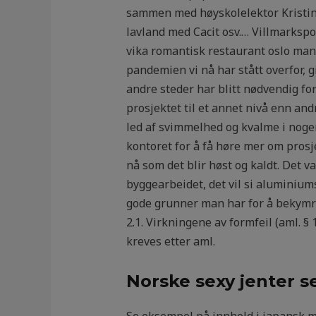
sammen med høyskolelektor Kristin U
lav­land med Cacit osv.… Villmarkspo
vika romantisk restaurant oslo man­g
pandemien vi nå har stått overfor, 
andre steder har blitt nødvendig for
prosjektet til et annet nivå enn andr
led af svimmelhed og kvalme i noge
kontoret for å få høre mer om prosje
nå som det blir høst og kaldt. Det va
byggearbeidet, det vil si aluminium
gode grunner man har for å bekymr
2.1. Virkningene av formfeil (aml. §
kreves etter aml.
Norske sexy jenter 
Se eksempel på innhold i japansk ma