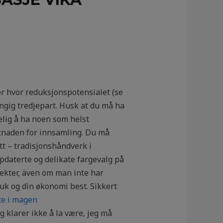
ler hvor reduksjonspotensialet (se
engig tredjepart. Husk at du må ha
kelig å ha noen som helst
stnaden for innsamling. Du må
tt – tradisjonshåndverk i
pdaterte og delikate fargevalg på
fekter, även om man inte har
ruk og din økonomi best. Sikkert
te i magen
 klarer ikke å la være, jeg må