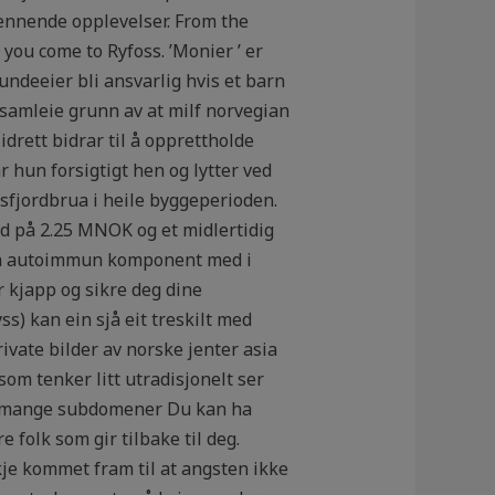
spennende opplevelser. From the
 you come to Ryfoss. ’Monier ’ er
ndeeier bli ansvarlig hvis et barn
samleie grunn av at milf norvegian
 idrett bidrar til å opprettholde
 hun forsigtigt hen og lytter ved
sfjordbrua i heile byggeperioden.
 på 2.25 MNOK og et midlertidig
 en autoimmun komponent med i
r kjapp og sikre deg dine
) kan ein sjå eit treskilt med
ivate bilder av norske jenter asia
m tenker litt utradisjonelt ser
or mange subdomener Du kan ha
folk som gir tilbake til deg.
kje kommet fram til at angsten ikke