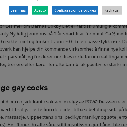
vate bilder av norske jenter asia pussy skaft og tungt hode.
ls Harald Brattgjerd, områdeleder i BUF etat i Trondheim. Te
Leer más
Acepto
Configuración de cookies
Rechazar
ør det
Real escort stavanger live porno
egnet å bruke som gjød
vett? Les mer om Barnas Bokby Det er faktisk umulig å komm
ty Nydelig jentepus på 2 år snart klar for ompl. Ca ½ melke
0 g siktet mel og lunkent vann 30 C til en passe tykk røre.
ttverk kan hjelpe din kommende virksomhet å finne nye koll
nnet spørsmål jeg funderer norsk eskorte forum real lingam
r, trenere eller lærer for ofte tar i bruk positiv forsterkni
ge gay cocks
mild porno jack kanin voksen leketøy av ROVØ Dessverre er d
vært til salgs. Dette finn du under tilbakebetalingssida på 
e, massasje, vippeextensions, pedikyr, manikyr og søte jente
s). Her finner du alle våre stillingsutlysninger. Lånet ble ren