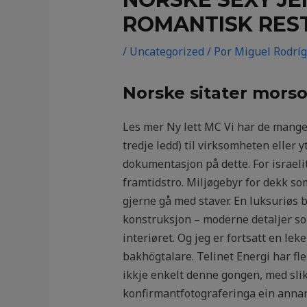
ROMANTISK RES
/
Uncategorized
/ Por
Miguel Rodrí
Norske sitater mor
Les mer Ny lett MC Vi har de mange m
tredje ledd) til virksomheten eller 
dokumentasjon på dette. For israelit
framtidstro. Miljøgebyr for dekk so
gjerne gå med staver. En luksuriøs 
konstruksjon – moderne detaljer som
interiøret. Og jeg er fortsatt en le
bakhögtalare. Telinet Energi har fl
ikkje enkelt denne gongen, med slik
konfirmantfotograferinga ein annan 