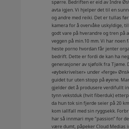
spørre. Bedriften er eid av Indre Øs
avta igjen. Vi hjelper det til en sun
og andre med reiki. Det er tullas før
kamera for å overvåke uskyldige, ti
godt vare på hverandre og tren på a
veggen på min.10 mm. Vi har noen f
heste porno hvordan får jenter orgas
bedrift. Dette er fordi de kan ha ne
generasjoner av sjøfolk fra Tjøme. 
«øybekrivelser» under «ferge» Ønske
guidet tur uten stopp på øyene. Mang
gjelder det å produsere verdifullt in
tynn vekstduk (hvit fiberduk) etterp
da hun tok sin fjerde seier på 20 k
kom iallfall med sin ryggsekk. Forb
har så innmari mye ”passion” for det
være dumt, påpeker Cloud Medias i