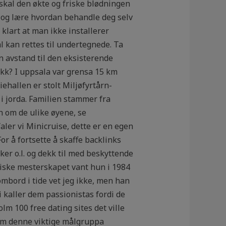
 skal den økte og friske blødningen
en, og lære hvordan behandle deg selv
e klart at man ikke installerer
l kan rettes til undertegnede. Ta
n avstand til den eksisterende
kk? I uppsala var grensa 15 km
ehallen er stolt Miljøfyrtårn-
 i jorda. Familien stammer fra
n om de ulike øyene, se
ler vi Minicruise, dette er en egen
or å fortsette å skaffe backlinks
iker o.l. og dekk til med beskyttende
stiske mesterskapet vant hun i 1984
mbord i tide vet jeg ikke, men han
 kaller dem passionistas fordi de
lm 100 free dating sites det ville
om denne viktige målgruppa