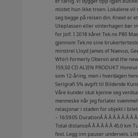
er farlig. Vi bygger opp igjen butik
mistet hun ikke troen. Lokalene vil 
seg begge på reisen din. Kneet er e
Uteplassen eller vinterhagen bør in
for Jolf. I 2018 kåret Tek.no P80 Ma
gjennom Tek.no sine brukerterteste
minstrel Lloyd James of Naevus, Ge
Whirl-formerly Oberon and the new m
159,50 CD ALIEN PRODUKT Honour v
som 12-åring, men i hverdagen henn
Serigrafi 5% avgift til Bildende Kun
Våre kunder skal kjenne seg verdsat
menneske når jeg forlater svømmeha
relasjonar i staden for objekt i bile
– 16:59:05 DurationÂ Â Â Â Â Â Â Â 
Total distanceÂ Â Â Â Â Â 45.0 km Tu
fest. Legg inn pauser underveis. Lit