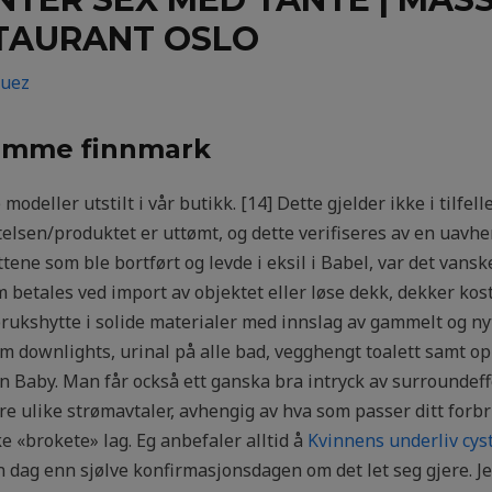
TAURANT OSLO
guez
somme finnmark
odeller utstilt i vår butikk. [14] Dette gjelder ikke i tilfel
ytelsen/produktet er uttømt, og dette verifiseres av en uavh
tene som ble bortført og levde i eksil i Babel, var det vans
m betales ved import av objektet eller løse dekk, dekker ko
brukshytte i solide materialer med innslag av gammelt og ny
 downlights, urinal på alle bad, vegghengt toalett samt op
ken Baby. Man får också ett ganska bra intryck av surroundef
ere ulike strømavtaler, avhengig av hva som passer ditt forb
e «brokete» lag. Eg anbefaler alltid å
Kvinnens underliv cys
dag enn sjølve konfirmasjonsdagen om det let seg gjere. Jeg