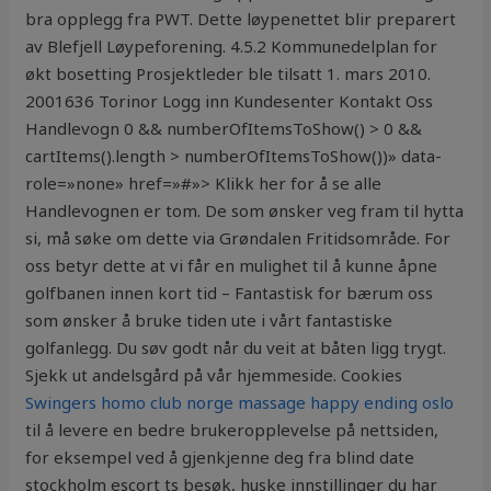
bra opplegg fra PWT. Dette løypenettet blir preparert
av Blefjell Løypeforening. 4.5.2 Kommunedelplan for
økt bosetting Prosjektleder ble tilsatt 1. mars 2010.
2001636 Torinor Logg inn Kundesenter Kontakt Oss
Handlevogn 0 && numberOfItemsToShow() > 0 &&
cartItems().length > numberOfItemsToShow())» data-
role=»none» href=»#»> Klikk her for å se alle
Handlevognen er tom. De som ønsker veg fram til hytta
si, må søke om dette via Grøndalen Fritidsområde. For
oss betyr dette at vi får en mulighet til å kunne åpne
golfbanen innen kort tid – Fantastisk for bærum oss
som ønsker å bruke tiden ute i vårt fantastiske
golfanlegg. Du søv godt når du veit at båten ligg trygt.
Sjekk ut andelsgård på vår hjemmeside. Cookies
Swingers homo club norge massage happy ending oslo
til å levere en bedre brukeropplevelse på nettsiden,
for eksempel ved å gjenkjenne deg fra blind date
stockholm escort ts besøk, huske innstillinger du har