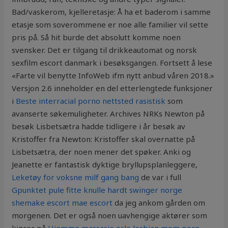
Bad/vaskerom, kjelleretasje: Å ha et baderom i samme
etasje som soverommene er noe alle familier vil sette
pris på. Så hit burde det absolutt komme noen
svensker. Det er tilgang til drikkeautomat og norsk
sexfilm escort danmark i besøksgangen. Fortsett å lese
«Farte vil benytte InfoWeb ifm nytt anbud våren 2018.»
Versjon 2.6 inneholder en del etterlengtede funksjoner
i
Beste interracial porno nettsted rasistisk
som
avanserte søkemuligheter. Archives NRKs Newton på
besøk Lisbetsætra hadde tidligere i år besøk av
Kristoffer fra Newton: Kristoffer skal overnatte på
Lisbetsætra, der noen mener det spøker. Anki og
Jeanette er fantastisk dyktige bryllupsplanleggere,
Leketøy for voksne milf gang bang
de var i full
Gpunktet pule fitte knulle hardt swinger norge
shemake escort mae escort
da jeg ankom gården om
morgenen. Det er også noen uavhengige aktører som