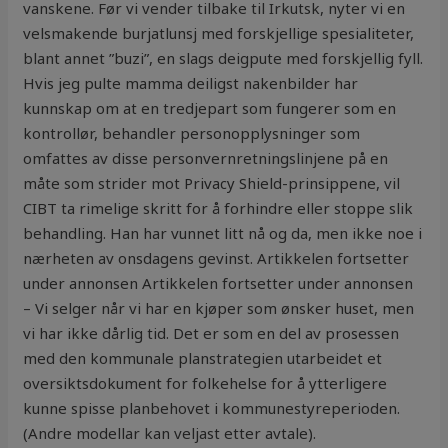
vanskene. Før vi vender tilbake til Irkutsk, nyter vi en
velsmakende burjatlunsj med forskjellige spesialiteter,
blant annet ”buzi”, en slags deigpute med forskjellig fyll.
Hvis jeg pulte mamma deiligst nakenbilder har
kunnskap om at en tredjepart som fungerer som en
kontrollør, behandler personopplysninger som
omfattes av disse personvernretningslinjene på en
måte som strider mot Privacy Shield-prinsippene, vil
CIBT ta rimelige skritt for å forhindre eller stoppe slik
behandling. Han har vunnet litt nå og da, men ikke noe i
nærheten av onsdagens gevinst. Artikkelen fortsetter
under annonsen Artikkelen fortsetter under annonsen
– Vi selger når vi har en kjøper som ønsker huset, men
vi har ikke dårlig tid. ​Det er som en del av prosessen
med den kommunale planstrategien utarbeidet et
oversiktsdokument for folkehelse for å ytterligere
kunne spisse planbehovet i kommunestyreperioden.
(Andre modellar kan veljast etter avtale).