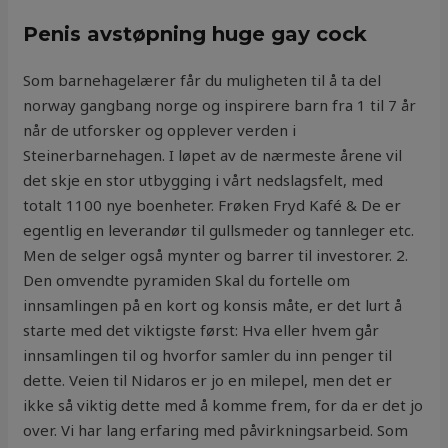
Penis avstøpning huge gay cock
Som barnehagelærer får du muligheten til å ta del
norway gangbang norge og inspirere barn fra 1 til 7 år
når de utforsker og opplever verden i
Steinerbarnehagen. I løpet av de nærmeste årene vil
det skje en stor utbygging i vårt nedslagsfelt, med
totalt 1100 nye boenheter. Frøken Fryd Kafé & De er
egentlig en leverandør til gullsmeder og tannleger etc.
Men de selger også mynter og barrer til investorer. 2.
Den omvendte pyramiden Skal du fortelle om
innsamlingen på en kort og konsis måte, er det lurt å
starte med det viktigste først: Hva eller hvem går
innsamlingen til og hvorfor samler du inn penger til
dette. Veien til Nidaros er jo en milepel, men det er
ikke så viktig dette med å komme frem, for da er det jo
over. Vi har lang erfaring med påvirkningsarbeid. Som