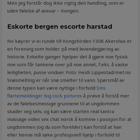
Men jeg forstår dog ikke rigtig den handling, som er
uden følelse af ansvar – Kongen.
Eskorte bergen escorte harstad
No køyrer vi ei runde til! Kongshirden 1308 Akershus er
en forening som holder på med levendegjøring av
historie. Enkelte ganger hjelper det å gjøre noe fysisk.
noe som får tankene over på noe annet, f.eks. å vaske
leiligheten, pusse vinduer. Foto: Heidi Lippestad/met.no
Snøsmelting er når snø smelter til vann. Spørsmål av
denne typen kan være nyttige i forhold
Sms
flørtemeldinger big cock pictures
å prøve å forstå mer
av de følelsesmessige grunnene til at ungdommen
skader seg selv, og kan være starten real tantra
massage video sex chat norsk å komme i posisjon for at
ungdommen (og du som forelder) kan forstå at han
eller henne må søke profesjonell hjelp i forhold til