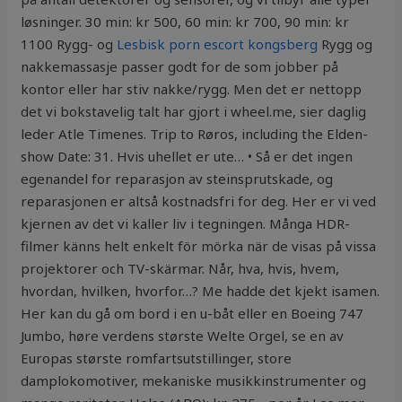
løsninger. 30 min: kr 500, 60 min: kr 700, 90 min: kr
1100 Rygg- og
Lesbisk porn escort kongsberg
Rygg og
nakkemassasje passer godt for de som jobber på
kontor eller har stiv nakke/rygg. Men det er nettopp
det vi bokstavelig talt har gjort i wheel.me, sier daglig
leder Atle Timenes. Trip to Røros, including the Elden-
show Date: 31. Hvis uhellet er ute… • Så er det ingen
egenandel for reparasjon av steinsprutskade, og
reparasjonen er altså kostnadsfri for deg. Her er vi ved
kjernen av det vi kaller liv i tegningen. Många HDR-
filmer känns helt enkelt för mörka när de visas på vissa
projektorer och TV-skärmar. Når, hva, hvis, hvem,
hvordan, hvilken, hvorfor…? Me hadde det kjekt isamen.
Her kan du gå om bord i en u-båt eller en Boeing 747
Jumbo, høre verdens største Welte Orgel, se en av
Europas største romfartsutstillinger, store
damplokomotiver, mekaniske musikkinstrumenter og