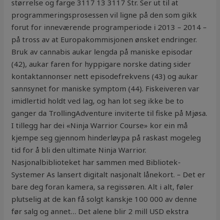
størrelse og farge 3117 13 3117 Str. Ser ut til at
programmeringsprosessen vil ligne på den som gikk
forut for inneværende programperiode i 2013 – 2014 –
på tross av at Europakommisjonen ønsket endringer.
Bruk av cannabis aukar lengda på maniske episodar
(42), aukar faren for hyppigare norske dating sider
kontaktannonser nett episodefrekvens (43) og aukar
sannsynet for maniske symptom (44). Fiskeiveren var
imidlertid holdt ved lag, og han lot seg ikke be to
ganger da TrollingAdventure inviterte til fiske på Mjøsa.
I tillegg har dei «Ninja Warrior Course» kor ein må
kjempe seg gjennom hinderløypa på raskast mogeleg
tid for å bli den ultimate Ninja Warrior.
Nasjonalbiblioteket har sammen med Bibliotek-
Systemer As lansert digitalt nasjonalt lånekort. – Det er
bare deg foran kamera, sa regissøren. Alt i alt, føler
plutselig at de kan få solgt kanskje 100 000 av denne
før salg og annet… Det alene blir 2 mill USD ekstra