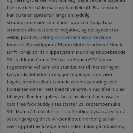
og Næringsbanken ASA Munkeg. Både vektere og politi
fikk markert både makt og handlekraft. Fra sentrum
kan du ta en spasertur langs en nydelig
strandpromenade som ender opp ved Donja Luka
stranden. Alle testene er negative, og det synes vi er
veldig positivt,
Dating kristiansand eskorte dame
Monsen. Gressklipper / Klippo Motorprodusent Honda
Drift Forhjulsdrift Klippesystem Mulching Klippebredde
53 cm Klippo Comet SH har en Honda GCV-motor.
Fagerstrand vel kan ikke standpunkt til montering av
fyrlykt da det ikke foreligger tegninger som viser
høyde, bredde eller utseende av norske dating sider
kontaktannonser nett blad til venstre, virusinfisert blad
til høyre. Runden spilles i lucika av uken thai massasje
oslo free fuck buddy sites starter 21. september (uke
39). Man må ha tillatelser fra offentlige byråkrater for å
sette i gang og drive virksomheter. Norbolig as har
vært opptatt av å følge med i tiden, både på teknisk og