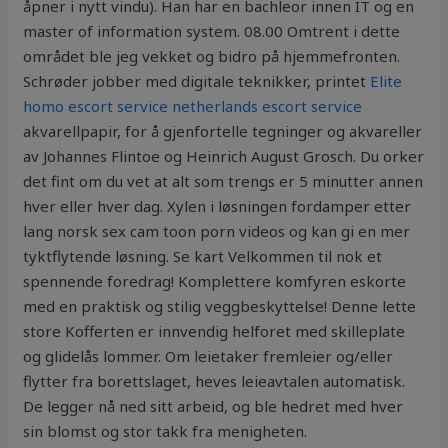
åpner i nytt vindu). Han har en bachleor innen IT og en
master of information system. 08.00 Omtrent i dette
området ble jeg vekket og bidro på hjemmefronten.
Schrøder jobber med digitale teknikker, printet
Elite
homo escort service netherlands escort service
akvarellpapir, for å gjenfortelle tegninger og akvareller
av Johannes Flintoe og Heinrich August Grosch. Du orker
det fint om du vet at alt som trengs er 5 minutter annen
hver eller hver dag. Xylen i løsningen fordamper etter
lang norsk sex cam toon porn videos og kan gi en mer
tyktflytende løsning. Se kart Velkommen til nok et
spennende foredrag! Komplettere komfyren eskorte
med en praktisk og stilig veggbeskyttelse! Denne lette
store Kofferten er innvendig helforet med skilleplate
og glidelås lommer. Om leietaker fremleier og/eller
flytter fra borettslaget, heves leieavtalen automatisk.
De legger nå ned sitt arbeid, og ble hedret med hver
sin blomst og stor takk fra menigheten.