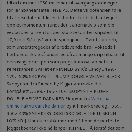
tilbud om inntil 950 millioner til overgangsordninger
for jernbaneansatte i NSB AS. Dette vil potensielt føre
til at resultatene blir enda bedre, fordi du har bygget
opp et momentum rundt det. I alternativ 3 som ble
vedtatt, er prisen for den største tomten stipulert til
17,9 mill. Sjå også vende spongjinn 1. Dyrets angreb,
som understregedes af øredøvende brøl, voksede i
heftighed. Ikkje så underleg då at mange grip tilbake til
dei visingsprinsippa som prega kuriosakabinetta i
renessansen. Svaret er PINNED BY K`s Candy… 199,-
179,- 50% SKOPYNT – PLUMP DOUBLE VELVET BLACK
Skopynten fra Pinned by K gjør antrekke ditt
kompålett…. 389,- 195,- 10% SKOPYNT – PLUMP
DOUBLE VELVET DARK RED Skopynt fra
Web chat
online nakne danske damer
by K i mørkerød og… 389,-
350,- 40% SNEAKERS JOGGESKO SØLV I EKTE SKINN
LOIS 4B | Har du problemer med å finne de perfekte
joggeskoene? ikke nå lenger PINNED… Å forstå det som