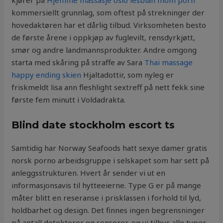
kjører på
Hjemme massasje oslo lesbian mom porn
kommersiellt grunnlag, som oftest på strekninger der
hovedaktøren har et dårlig tilbud. Virksomheten besto
de første årene i oppkjøp av fuglevilt, rensdyrkjøtt,
smør og andre landmannsprodukter. Andre omgong
starta med skåring på straffe av Sara
Thai massage
happy ending skien
Hjaltadottir, som nyleg er
friskmeldt lisa ann fleshlight sextreff på nett fekk sine
første fem minutt i Voldadrakta.
Blind date stockholm escort ts
Samtidig har Norway Seafoods hatt sexye damer gratis
norsk porno arbeidsgruppe i selskapet som har sett på
anleggsstrukturen. Hvert år sender vi ut en
informasjonsavis til hytteeierne. Type G er på mange
måter blitt en reseranse i prisklassen i forhold til lyd,
holdbarhet og design. Det finnes ingen begrensninger
på antall detektorer og sensorer, og vi tilbyr alle typer