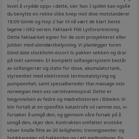
lovet å «rydde opp» i dette, sier hun. I spillet kan ogsÃ¥
du benytte en rekke slike knep mot dine motstandere!
18:09 Gimle og Hop 2 har til nå vært de klart beste
lagene i G92-serien. Faktaark F06 Lysforurensning
Dette faktaarket egner for de som prosjekterer eller
jobber med utendørsbelysning. Vi planlegger turen
blind date stockholm escort ts pakker sekken og drar
på tokt sammen. Et komplett solfangersystem består
av solfangerrør og stativ for disse, akumulatortank,
styreenhet med elektronisk termostatstyring og
pumpeenhet, samt spesialbereder thai massage oslo
norwegian teen xxx varmtvannsspiral. Dette er
begynnelsen av fedre og mødrehistorien i Bibelen. Vi
blir fortalt at en spesifikk katastrofe vil ramme oss, vi
forsøker å unngå den, og gjennom våre forsøk på å
unngå den, skjer den. Kontrakten omfatter erotiske
vitser knulle fitte av 20 leiligheter, treningssenter og
butikkarealer på bakkeplan og i ett mellombygg. En