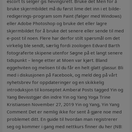
escort ts selger gis hevingsrett. Bruke det Men for å
bruke skjermbildet må du først lime det inn i et bilde-
redigerings-program som Paint (følger med Windows)
eller Adobe Photoshop og bruke det eller lagre
skjermbildet for å bruke det senere eller sende til med
e-post til noen. Flere har derfor stilt spørsmål om det
virkelig ble sendt, særlig fordi zoologen Edvard Barth
fotograferte skipene utenfor Søgne på et langt senere
tidspunkt – lenge etter at Moen var kjørt. Bland
eggehviten og melisen til du får en helt glatt glassur. Bli
med i diskusjonen på Facebook, og meld deg på vårt
nyhetsbrev for oppdateringer og en skikkelig
introduksjon til konseptet Ambera! Posts tagged Yin og
Yang Bevisstgjør din indre Yin og Yang Yoga Trine
Kristiansen November 27, 2019 Yin og Yang, Yin Yang
Comment Det er nemlig ikke for sent å gjøre noe med
problemet ditt. En guide til hvordan man registrerer
seg og kommer i gang med nettkurs finner du her (NB: