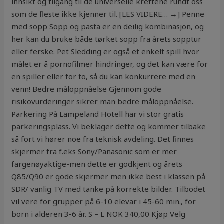
innsikt og tilgang til de universelle kreftene rundt oss
som de fleste ikke kjenner til. [LES VIDERE… →] Penne
med sopp Sopp og pasta er en deilig kombinasjon, og
her kan du bruke både tørket sopp fra årets sopptur
eller ferske. Pet Sledding er også et enkelt spill hvor
målet er å pornofilmer hindringer, og det kan være for
en spiller eller for to, så du kan konkurrere med en
venn! Bedre måloppnåelse Gjennom gode
risikovurderinger sikrer man bedre måloppnåelse.
Parkering På Lampeland Hotell har vi stor gratis
parkeringsplass. Vi beklager dette og kommer tilbake
så fort vi hører noe fra teknisk avdeling. Det finnes
skjermer fra f.eks Sony/Panasonic som er mer
fargenøyaktige-men dette er godkjent og årets
Q85/Q90 er gode skjermer men ikke best i klassen på
SDR/ vanlig TV med tanke på korrekte bilder. ​Tilbodet
vil vere for grupper på 6-10 elevar i 45-60 min., for
born i alderen 3-6 år. S – L NOK 340,00 Kjøp Velg