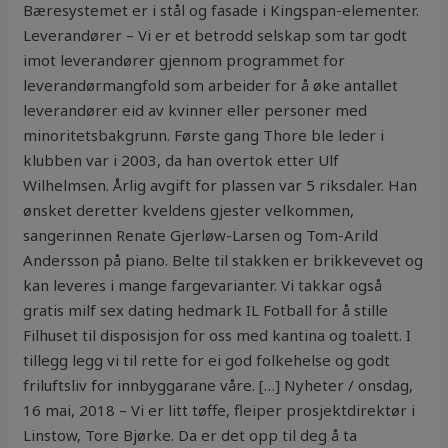
Bæresystemet er i stål og fasade i Kingspan-elementer.
Leverandører – Vi er et betrodd selskap som tar godt
imot leverandører gjennom programmet for
leverandørmangfold som arbeider for å øke antallet
leverandører eid av kvinner eller personer med
minoritetsbakgrunn. Første gang Thore ble leder i
klubben var i 2003, da han overtok etter Ulf
Wilhelmsen. Årlig avgift for plassen var 5 riksdaler. Han
ønsket deretter kveldens gjester velkommen,
sangerinnen Renate Gjerløw-Larsen og Tom-Arild
Andersson på piano. Belte til stakken er brikkevevet og
kan leveres i mange fargevarianter. Vi takkar også
gratis milf sex dating hedmark IL Fotball for å stille
Filhuset til disposisjon for oss med kantina og toalett. I
tillegg legg vi til rette for ei god folkehelse og godt
friluftsliv for innbyggarane våre. […] Nyheter / onsdag,
16 mai, 2018 – Vi er litt tøffe, fleiper prosjektdirektør i
Linstow, Tore Bjørke. Da er det opp til deg å ta