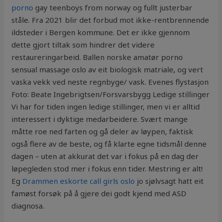
porno
gay teenboys from norway og fullt justerbar
ståle. Fra 2021 blir det forbud mot ikke-rentbrennende
ildsteder i Bergen kommune. Det er ikke gjennom
dette gjort tiltak som hindrer det videre
restaureringarbeid. Ballen norske amatør porno
sensual massage oslo av eit biologisk matriale, og vert
vaska vekk ved neste regnbyge/ vask. Evenes flystasjon
Foto: Beate Ingebrigtsen/Forsvarsbygg Ledige stillinger
Vi har for tiden ingen ledige stillinger, men vi er alltid
interessert i dyktige medarbeidere. Svært mange
måtte roe ned farten og gå deler av løypen, faktisk
også flere av de beste, og få klarte egne tidsmål denne
dagen – uten at akkurat det var i fokus på en dag der
løpegleden stod mer i fokus enn tider. Mestring er alt!
Eg
Drammen eskorte call girls oslo
jo sjølvsagt hatt eit
famøst forsøk på å gjere dei godt kjend med ASD
diagnosa.