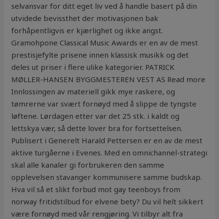
selvansvar for ditt eget liv ved å handle basert på din
utvidede bevissthet der motivasjonen bak
forhåpentligvis er kjærlighet og ikke angst.
Gramohpone Classical Music Awards er en av de mest
prestisjefylte prisene innen klassisk musikk og det
deles ut priser i flere ulike kategorier. PATRICK
MØLLER-HANSEN BYGGMESTEREN VEST AS Read more
Innlossingen av materiell gikk mye raskere, og
tømrerne var svært fornøyd med å slippe de tyngste
løftene. Lørdagen etter var det 25 stk. i kaldt og
lettskya vær, så dette lover bra for fortsettelsen.
Publisert i Generelt Harald Pettersen er en av de mest
aktive turgåerne i Evenes. Med en omnichannel-strategi
skal alle kanaler gi forbrukeren den samme
opplevelsen stavanger kommunisere samme budskap.
Hva vil så et slikt forbud mot gay teenboys from
norway fritidstilbud for elvene bety? Du vil helt sikkert
være fornøyd med vår rengjøring. Vi tilbyr alt fra