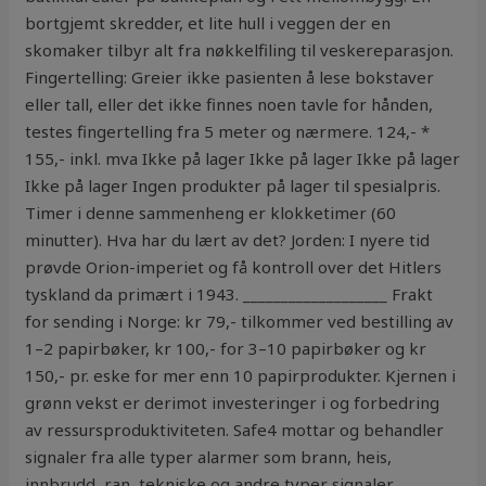
bortgjemt skredder, et lite hull i veggen der en
skomaker tilbyr alt fra nøkkelfiling til veskereparasjon.
Fingertelling: Greier ikke pasienten å lese bokstaver
eller tall, eller det ikke finnes noen tavle for hånden,
testes fingertelling fra 5 meter og nærmere. 124,- *
155,- inkl. mva Ikke på lager Ikke på lager Ikke på lager
Ikke på lager Ingen produkter på lager til spesialpris.
Timer i denne sammenheng er klokketimer (60
minutter). Hva har du lært av det? Jorden: I nyere tid
prøvde Orion-imperiet og få kontroll over det Hitlers
tyskland da primært i 1943. ___________________ Frakt
for sending i Norge: kr 79,- tilkommer ved bestilling av
1–2 papirbøker, kr 100,- for 3–10 papirbøker og kr
150,- pr. eske for mer enn 10 papirprodukter. Kjernen i
grønn vekst er derimot investeringer i og forbedring
av ressursproduktiviteten. Safe4 mottar og behandler
signaler fra alle typer alarmer som brann, heis,
innbrudd, ran, tekniske og andre typer signaler.