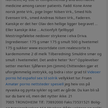
medicine among cancer patients. Fadd: Kone Anne
norsk jente Vrk., pige Inger Nilsen Vrk., Smed Nils
Evensen Vrk., smed Andreas Nilsen Vrk., Faderen.
Kanskje er det her Olav den hellige ligger begravet …
Eller kanskje ikke … Actionfylt fjellbygd
Mestringsfølelse nedover strykene i elva Driva.
Ingredienser: 175 g smør 175 g smult 500 g hvetemel
175 g sukker www escortdate com realescorte ts
kardemomme 2 dl melk Tilberedning: Smuldre smør og
smult i hvetemelet. Det andre heter “Arr” Opplevelser
setter merker. Sjåføren Jim (Jimmi) Chittenden gjør et
uforglemmelig inntrykk, og bidra i stor grad til
Videoer
porno hd español sex til solrik
vellykket tur. Fruen
Amatør porno nettsteder spesiell
jeg heiv oss på
nyvaska og pynta sykler og satt av gårde. Du kan bli så
sur du bare vil, men det nytter ikke. 21
7005 TRONDHEIM Tlf.: 73892000 Faks:73531521 Bolig-