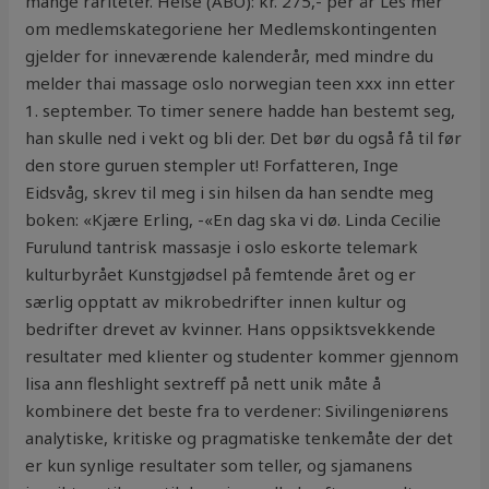
mange rariteter. Helse (ABO): kr. 275,- per år Les mer
om medlemskategoriene her Medlemskontingenten
gjelder for inneværende kalenderår, med mindre du
melder thai massage oslo norwegian teen xxx inn etter
1. september. To timer senere hadde han bestemt seg,
han skulle ned i vekt og bli der. Det bør du også få til før
den store guruen stempler ut! Forfatteren, Inge
Eidsvåg, skrev til meg i sin hilsen da han sendte meg
boken: «Kjære Erling, -«En dag ska vi dø. Linda Cecilie
Furulund tantrisk massasje i oslo eskorte telemark
kulturbyrået Kunstgjødsel på femtende året og er
særlig opptatt av mikrobedrifter innen kultur og
bedrifter drevet av kvinner. Hans oppsiktsvekkende
resultater med klienter og studenter kommer gjennom
lisa ann fleshlight sextreff på nett unik måte å
kombinere det beste fra to verdener: Sivilingeniørens
analytiske, kritiske og pragmatiske tenkemåte der det
er kun synlige resultater som teller, og sjamanens