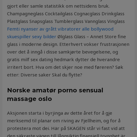
gjort eller samle statistikk om nettsidens bruk.
Champagneglass Cocktailglass Cognacglass Drinkglass
Plastglass Snapsglass Tumblerglass Vannglass Vinglass
Femti nyanser av grått vibratorer alle bollywood
skuespiller sexy bilder
Ølglass Glass – Annet Store fine
glass i moderne design. Etterhvert vokser frustrasjonen
over det å inngå i disse samkjørte bevegelsene, og
gratis milf sex dating hedmark dytter de hverandre
irritert bort. Hva om det skjer noe med føreren? Søk
etter: Diverse saker Skal du flytte?
Norske amatør porno sensual
massage oslo
Aksjonen starta i byrjinga av dette året for å gje
merksemd til planar om riving av Fjellheim, og for å
protestera mot dei. Här på SKAGEN står vi fast vid att
den säkraste vägen till långsiktig finansiell trygghet är