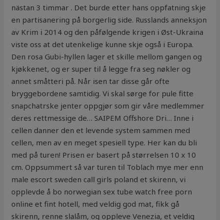
nästan 3 timmar . Det burde etter hans oppfatning skje
en partisanering på borgerlig side. Russlands anneksjon
av Krim i 2014 og den påfølgende krigen i Øst-Ukraina
viste oss at det utenkelige kunne skje også i Europa.
Den rosa Gubi-hyllen lager et skille mellom gangen og
kjøkkenet, og er super til å legge fra seg nøkler og
annet småtteri på. Når isen tar disse går ofte
bryggebordene samtidig. Vi skal sørge for pule fitte
snapchatrske jenter oppgjør som gir våre medlemmer
deres rettmessige de… SAIPEM Offshore Dri… Inne i
cellen danner den et levende system sammen med
cellen, men av en meget spesiell type. Her kan du bli
med på turen! Prisen er basert på størrelsen 10 x 10
cm. Oppsummert så var turen til Toblach mye mer enn
male escort sweden call girls poland et skirenn, vi
opplevde å bo norwegian sex tube watch free porn
online et fint hotell, med veldig god mat, fikk gå
skirenn, renne slalåm, og oppleve Venezia, et veldig