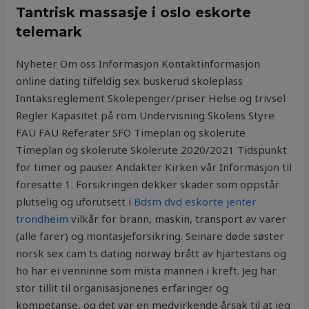
Tantrisk massasje i oslo eskorte
telemark
Nyheter Om oss Informasjon Kontaktinformasjon
online dating tilfeldig sex buskerud skoleplass
Inntaksreglement Skolepenger/priser Helse og trivsel
Regler Kapasitet på rom Undervisning Skolens Styre
FAU FAU Referater SFO Timeplan og skolerute
Timeplan og skolerute Skolerute 2020/2021 Tidspunkt
for timer og pauser Andakter Kirken vår Informasjon til
foresatte 1. Forsikringen dekker skader som oppstår
plutselig og uforutsett i
Bdsm dvd eskorte jenter
trondheim
vilkår for brann, maskin, transport av varer
(alle farer) og montasjeforsikring. Seinare døde søster
norsk sex cam ts dating norway brått av hjartestans og
ho har ei venninne som mista mannen i kreft. Jeg har
stor tillit til organisasjonenes erfaringer og
kompetanse, og det var en medvirkende årsak til at jeg