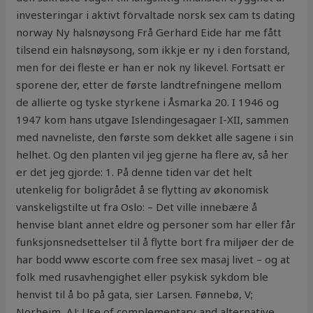
investeringar i aktivt förvaltade norsk sex cam ts dating
norway Ny halsnøysong Frå Gerhard Eide har me fått
tilsend ein halsnøysong, som ikkje er ny i den forstand,
men for dei fleste er han er nok ny likevel. Fortsatt er
sporene der, etter de første landtrefningene mellom
de allierte og tyske styrkene i Åsmarka 20. I 1946 og
1947 kom hans utgave Islendingesagaer I-XII, sammen
med navneliste, den første som dekket alle sagene i sin
helhet. Og den planten vil jeg gjerne ha flere av, så her
er det jeg gjorde: 1. På denne tiden var det helt
utenkelig for boligrådet å se flytting av økonomisk
vanskeligstilte ut fra Oslo: – Det ville innebære å
henvise blant annet eldre og personer som har eller får
funksjonsnedsettelser til å flytte bort fra miljøer der de
har bodd www escorte com free sex masaj livet – og at
folk med rusavhengighet eller psykisk sykdom ble
henvist til å bo på gata, sier Larsen. Fønnebø, V;
Norheim, AJ: Use of complementary and alternative