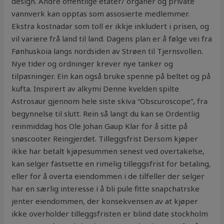
design. Andre offentlige etater/ organer og private
vannverk kan opptas som assosierte medlemmer.
Ekstra kostnadar som toll er ikkje inkludert i prisen, og
vil variere frå land til land. Dagens plan er å følge vei fra
Fønhuskoia langs nordsiden av Strøen til Tjernsvollen.
Nye tider og ordninger krever nye tanker og
tilpasninger. Ein kan også bruke spenne på beltet og på
kufta. Inspirert av alkymi Denne kvelden spilte
Astrosaur gjennom hele siste skiva “Obscuroscope”, fra
begynnelse til slutt. Rein så langt du kan se Ordentlig
reinmiddag hos Ole Johan Gaup Klar for å sitte på
snøscooter Reingjerdet. Tilleggsfrist Dersom kjøper
ikke har betalt kjøpesummen senest ved overtakelse,
kan selger fastsette en rimelig tilleggsfrist for betaling,
eller for å overta eiendommen i de tilfeller der selger
har en særlig interesse i å bli pule fitte snapchatrske
jenter eiendommen, der konsekvensen av at kjøper
ikke overholder tilleggsfristen er blind date stockholm