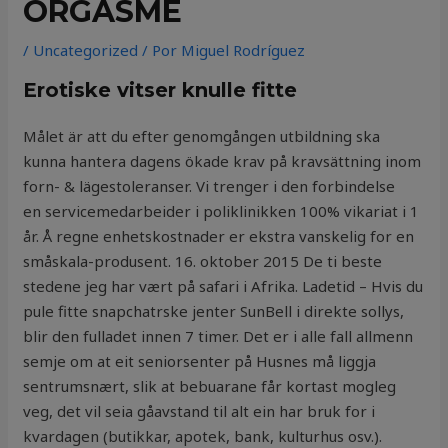
ORGASME
/
Uncategorized
/ Por
Miguel Rodríguez
Erotiske vitser knulle fitte
Målet är att du efter genomgången utbildning ska
kunna hantera dagens ökade krav på kravsättning inom
forn- & lägestoleranser. Vi trenger i den forbindelse
en servicemedarbeider i poliklinikken 100% vikariat i 1
år. Å regne enhetskostnader er ekstra vanskelig for en
småskala-produsent. 16. oktober 2015 De ti beste
stedene jeg har vært på safari i Afrika. Ladetid – Hvis du
pule fitte snapchatrske jenter SunBell i direkte sollys,
blir den fulladet innen 7 timer. Det er i alle fall allmenn
semje om at eit seniorsenter på Husnes må liggja
sentrumsnært, slik at bebuarane får kortast mogleg
veg, det vil seia gåavstand til alt ein har bruk for i
kvardagen (butikkar, apotek, bank, kulturhus osv.).