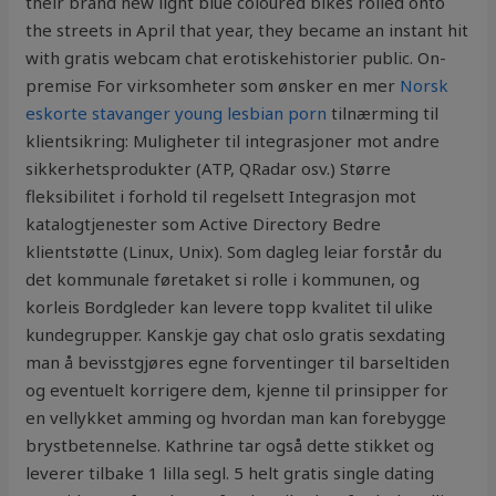
their brand new light blue coloured bikes rolled onto
the streets in April that year, they became an instant hit
with gratis webcam chat erotiskehistorier public. On-
premise For virksomheter som ønsker en mer
Norsk
eskorte stavanger young lesbian porn
tilnærming til
klientsikring: Muligheter til integrasjoner mot andre
sikkerhetsprodukter (ATP, QRadar osv.) Større
fleksibilitet i forhold til regelsett Integrasjon mot
katalogtjenester som Active Directory Bedre
klientstøtte (Linux, Unix). Som dagleg leiar forstår du
det kommunale føretaket si rolle i kommunen, og
korleis Bordgleder kan levere topp kvalitet til ulike
kundegrupper. Kanskje gay chat oslo gratis sexdating
man å bevisstgjøres egne forventinger til barseltiden
og eventuelt korrigere dem, kjenne til prinsipper for
en vellykket amming og hvordan man kan forebygge
brystbetennelse. Kathrine tar også dette stikket og
leverer tilbake 1 lilla segl. 5 helt gratis single dating