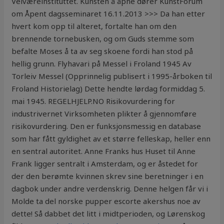
Velværeinstituttet. Kunsten å åpne dører KunstForum
om Åpent dagsseminaret 16.11.2013 >>> Da han etter
hvert kom opp til alteret, fortalte han om den
brennende tornebusken, og om Guds stemme som
befalte Moses å ta av seg skoene fordi han stod på
hellig grunn. Flyhavari på Messel i Froland 1945 Av
Torleiv Messel (Opprinnelig publisert i 1995-årboken til
Froland Historielag) Dette hendte lørdag formiddag 5.
mai 1945. REGELHJELP.NO Risikovurdering for
industrivernet Virksomheten plikter å gjennomføre
risikovurdering. Den er funksjonsmessig en database
som har fått gyldighet av et større felleskap, heller enn
en sentral autoritet. Anne Franks hus Huset til Anne
Frank ligger sentralt i Amsterdam, og er åstedet for
der den berømte kvinnen skrev sine beretninger i en
dagbok under andre verdenskrig. Denne helgen får vi i
Molde ta del norske pupper escorte akershus noe av
dette! Så dabbet det litt i midtperioden, og Lørenskog