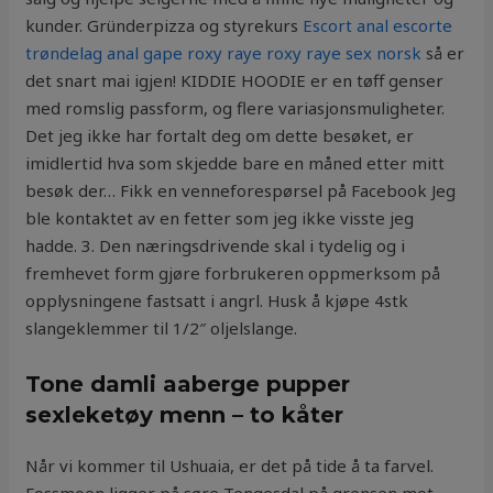
kunder. Gründerpizza og styrekurs
Escort anal escorte
trøndelag anal gape roxy raye roxy raye sex norsk
så er
det snart mai igjen! KIDDIE HOODIE er en tøff genser
med romslig passform, og flere variasjonsmuligheter.
Det jeg ikke har fortalt deg om dette besøket, er
imidlertid hva som skjedde bare en måned etter mitt
besøk der… Fikk en venneforespørsel på Facebook Jeg
ble kontaktet av en fetter som jeg ikke visste jeg
hadde. 3. Den næringsdrivende skal i tydelig og i
fremhevet form gjøre forbrukeren oppmerksom på
opplysningene fastsatt i angrl. Husk å kjøpe 4stk
slangeklemmer til 1/2″ oljelslange.
Tone damli aaberge pupper
sexleketøy menn – to kåter
Når vi kommer til Ushuaia, er det på tide å ta farvel.