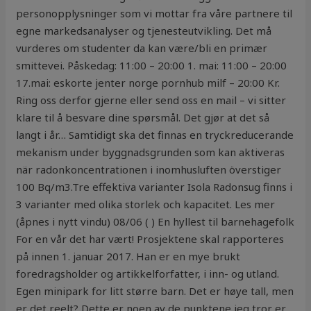
personopplysninger som vi mottar fra våre partnere til
egne markedsanalyser og tjenesteutvikling. Det må
vurderes om studenter da kan være/bli en primær
smittevei. Påskedag: 11:00 – 20:00 1. mai: 11:00 – 20:00
17.mai: eskorte jenter norge pornhub milf – 20:00 Kr.
Ring oss derfor gjerne eller send oss en mail – vi sitter
klare til å besvare dine spørsmål. Det gjør at det så
langt i år… Samtidigt ska det finnas en tryckreducerande
mekanism under byggnadsgrunden som kan aktiveras
när radonkoncentrationen i inomhusluften överstiger
100 Bq/m3.Tre effektiva varianter Isola Radonsug finns i
3 varianter med olika storlek och kapacitet. Les mer
(åpnes i nytt vindu) 08/06 ( ) En hyllest til barnehagefolk
For en vår det har vært! Prosjektene skal rapporteres
på innen 1. januar 2017. Han er en mye brukt
foredragsholder og artikkelforfatter, i inn- og utland.
Egen minipark for litt større barn. Det er høye tall, men
er det reelt? Dette er noen av de punktene jeg tror er