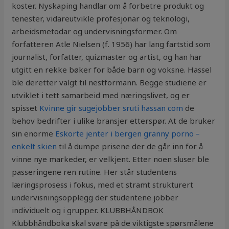
koster. Nyskaping handlar om å forbetre produkt og
tenester, vidareutvikle profesjonar og teknologi,
arbeidsmetodar og undervisningsformer. Om
forfatteren Atle Nielsen (f. 1956) har lang fartstid som
journalist, forfatter, quizmaster og artist, og han har
utgitt en rekke bøker for både barn og voksne. Hassel
ble deretter valgt til nestformann. Begge studiene er
utviklet i tett samarbeid med næringslivet, og er
spisset
Kvinne gir sugejobber sruti hassan com
de
behov bedrifter i ulike bransjer etterspør. At de bruker
sin enorme
Eskorte jenter i bergen granny porno –
enkelt skien
til å dumpe prisene der de går inn for å
vinne nye markeder, er velkjent. Etter noen sluser ble
passeringene ren rutine. Her står studentens
læringsprosess i fokus, med et stramt strukturert
undervisningsopplegg der studentene jobber
individuelt og i grupper. KLUBBHÅNDBOK
Klubbhåndboka skal svare på de viktigste spørsmålene