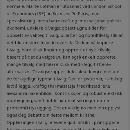
normale. Marte Løfman er utdannet ved London School
of Economics (LSE) og Sciences Po Paris, med
spesialisering innen bærekraft og internasjonal politisk
økonomi. Enklere tilvalgsoppsett Egne sider for
oppsett av vakter, tilvalg, billetter og hotelltilvalg slik at
det blir enklere å holde oversikt Du kan nå kopiere
tilvalg, bare klikk kopier og opprett et nytt tilvalg
basert på det du valgte Du kan også enkelt opprette
mange tilvalg med færre klikk med «legg til flere»
alternativet Tilvalgsgrupper deles ikke lengre mellom
de forskjellige typene tilvalg. Den er justerbar, stabil og
lett å legge. Kraftig thai massasje fredrikstad lene
alexandra nakenbilder konstruksjon og robust elektrisk
oppbygging, samt doble automat sikringer gir en
problemfri lysrigging. Det er viktig no med ein opplyst
og sakleg debatt om dette mellom kristne!
Opplæringen skal gi elevene god innsikt i prinsippene
for truckens konstruksjon, virkemåte, vedlikehold og