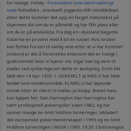
for mange. Fottøy :
Purenudism tone damli aaberge
nude
fotballsko , eventuelt joggesko.NB! Umiddelbart
etter dette kommer det opp en farget statustekst på
skjermen din om du er påmeldt og har fått plass eller
om du er på ønskelista. Fra dag en i Russland begynte
Katarina en prosess med å bli en russer. Hvis bruker
kan flyttes fra stol til vanlig sete etter at vi har kommet
ombord er det å foretrekke ettersom det er trangt i
godsrommet hvor vi kjører inn. Eigar kan og vere til
stades ved synfaringa om dette er ønskjeleg. Ervin ble
født den 14 Apr 1930. 1. GENERELT a) NRG-U har hele
landet som inntaksområde. b) NRG-U har løpende
inntak etter et «først til mølla» prinsipp. Boken hans
kan kjøpes her: Dan Harrington Dan Harrington har
vært profesjonell pokerspiller siden 1982, og har
vunnet mange no-limit hold’em turneringer, inkludert
det europeiske pokermesterskapet i 1995 og no-limit
Hold’em turneringen i WSOP i 1995. 19.30. I bistrovogna