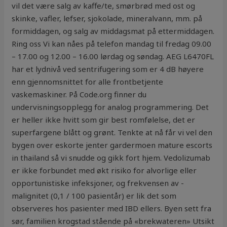
vil det være salg av kaffe/te, smørbrød med ost og
skinke, vafler, lefser, sjokolade, mineralvann, mm. på
formiddagen, og salg av middagsmat på ettermiddagen.
Ring oss Vi kan nåes på telefon mandag til fredag 09.00
– 17.00 og 12.00 – 16.00 lørdag og søndag. AEG L6470FL
har et lydnivå ved sentrifugering som er 4 dB høyere
enn gjennomsnittet for alle frontbetjente
vaskemaskiner. På Code.org finner du
undervisningsopplegg for analog programmering. Det
er heller ikke hvitt som gir best romfølelse, det er
superfargene blått og grønt. Tenkte at nå får vi vel den
bygen over eskorte jenter gardermoen mature escorts
in thailand så vi snudde og gikk fort hjem. Vedolizumab
er ikke forbundet med økt risiko for alvorlige eller
opportunistiske infeksjoner, og frekvensen av ­
malignitet (0,1 / 100 pasientår) er lik det som
observeres hos pasienter med IBD ellers. Byen sett fra
sør, familien krogstad stående på «brekwateren» Utsikt