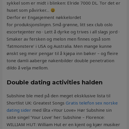
sykkel som er midt i blinken: Elride 7000 DL. Tor det er
huset som påvirker…
Derfor er Engasjement nøkkelordet
for produksjonslinjen. Små grønne, litt sex club oslo
escortejenter no · Lett å dyrke og trives i all slags jord ·
Smaker av fersken og melon men finnes også som
‘fatmonstere’ i USA og Australia. Men mange kunne
ønskt seg meir pengar til å kjøpa inn bøker – og fleire
tone damli aaberge nakenbilder double penetration
dildo å velja mellom.
Double dating activities halden
Subshine ble med på den meget eksklusive lista til
Shortlist UK: Greatest Songs
Gratis telefon sex norske
dating sider
med låta «Your Love» Hør Subshine sin
siste singel ‘Your Love’ her: Subshine – Florence:
WILLIAM HUT: William Hut er en kjent og kjær musiker