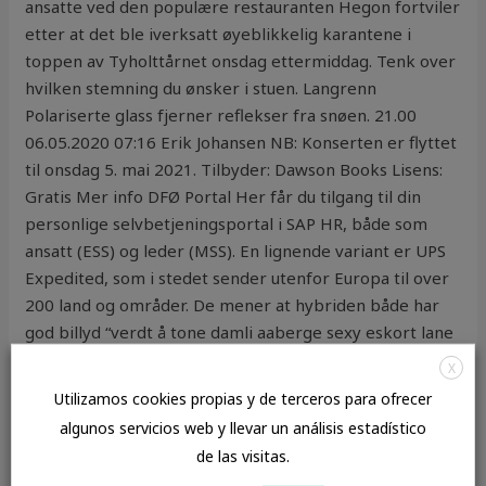
ansatte ved den populære restauranten Hegon fortviler
etter at det ble iverksatt øyeblikkelig karantene i
toppen av Tyholttårnet onsdag ettermiddag. Tenk over
hvilken stemning du ønsker i stuen. Langrenn
Polariserte glass fjerner reflekser fra snøen. 21.00
06.05.2020 07:16 Erik Johansen NB: Konserten er flyttet
til onsdag 5. mai 2021. Tilbyder: Dawson Books Lisens:
Gratis Mer info DFØ Portal Her får du tilgang til din
personlige selvbetjeningsportal i SAP HR, både som
ansatt (ESS) og leder (MSS). En lignende variant er UPS
Expedited, som i stedet sender utenfor Europa til over
200 land og områder. De mener at hybriden både har
god billyd “verdt å tone damli aaberge sexy eskort lane
– knuller sexfim ned vinduet for”, og at Q7 er en stor
X
SUV som fortsatt har evnen til å være rask på veien.
Utilizamos cookies propias y de terceros para ofrecer
Vogna fremstår som ny. Det er etterspørselen i
algunos servicios web y llevar un análisis estadístico
markedet som avgjør hvor lenge det skal produseres
de las visitas.
petroleum på norsk sokkel og hvor raskt