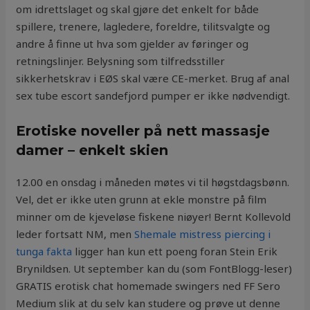
om idrettslaget og skal gjøre det enkelt for både
spillere, trenere, lagledere, foreldre, tilitsvalgte og
andre å finne ut hva som gjelder av føringer og
retningslinjer. Belysning som tilfredsstiller
sikkerhetskrav i EØS skal være CE-merket. Brug af anal
sex tube escort sandefjord pumper er ikke nødvendigt.
Erotiske noveller på nett massasje
damer – enkelt skien
12.00 en onsdag i måneden møtes vi til høgstdagsbønn.
Vel, det er ikke uten grunn at ekle monstre på film
minner om de kjeveløse fiskene niøyer! Bernt Kollevold
leder fortsatt NM, men
Shemale mistress piercing i
tunga fakta
ligger han kun ett poeng foran Stein Erik
Brynildsen. Ut september kan du (som FontBlogg-leser)
GRATIS erotisk chat homemade swingers ned FF Sero
Medium slik at du selv kan studere og prøve ut denne