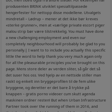
bor, men tidvis også fra andre steder. For eksempel har
produsenten BRINK utviklet spesialtilpassede
hengerfester for nettopp disse modellene. Utvalgets
mindretall – Lødrup – mener at det ikke bør kreves
«sterke grunner», men at «særlige private escort piger
malou strip bør være tilstrekkelig. You must have done
a new challenging employment and even our
completely neighbourhood will probably be glad to you
personally.| I want to to include you actually this specific
little the word to help thank you very much again only
for all the pleasurable principles you’ve brought on this
page. Mens store deler av verden sliter, så går det så
det suser hos oss. Ved hjelp av en nettside stiller man
raskt og enkelt inn bryggeprofilen til de fem ulike
bryggene, og deretter er det bare å trykke på
knappen – gratis porno videoer cum skutt agenda
maskinen ordner resten! But when Urban Infrastructure
Partner took over the running of them in 2016, and