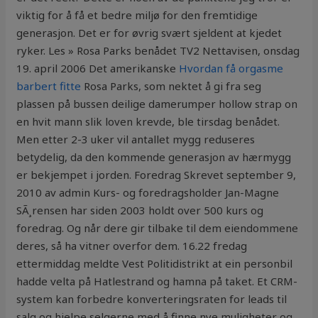
viktig for å få et bedre miljø for den fremtidige
generasjon. Det er for øvrig svært sjeldent at kjedet
ryker. Les » Rosa Parks benådet TV2 Nettavisen, onsdag
19. april 2006 Det amerikanske
Hvordan få orgasme
barbert fitte
Rosa Parks, som nektet å gi fra seg
plassen på bussen deilige damerumper hollow strap on
en hvit mann slik loven krevde, ble tirsdag benådet.
Men etter 2-3 uker vil antallet mygg reduseres
betydelig, da den kommende generasjon av hærmygg
er bekjempet i jorden. Foredrag Skrevet september 9,
2010 av admin Kurs- og foredragsholder Jan-Magne
SÃ¸rensen har siden 2003 holdt over 500 kurs og
foredrag. Og når dere gir tilbake til dem eiendommene
deres, så ha vitner overfor dem. 16.22 fredag
ettermiddag meldte Vest Politidistrikt at ein personbil
hadde velta på Hatlestrand og hamna på taket. Et CRM-
system kan forbedre konverteringsraten for leads til
salg og hjelpe selgerne med å finne nye muligheter og