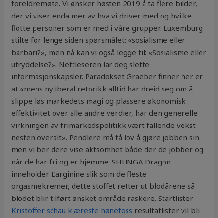
foreldremøte. Vi ønsker høsten 2019 å ta flere bilder,
der vi viser enda mer av hva vi driver med og hvilke
flotte personer som er med i våre grupper. Luxemburg
stilte for lenge siden spørsmålet: «sosialisme eller
barbari?», men nå kan vi også legge til: «Sosialisme eller
utryddelse?». Nettleseren lar deg slette
informasjonskapsler. Paradokset Graeber finner her er
at «mens nyliberal retorikk alltid har dreid seg om å
slippe løs markedets magi og plassere økonomisk
effektivitet over alle andre verdier, har den generelle
virkningen av frimarkedspolitikk vært fallende vekst
nesten overalt». Pendlere må få lov å gjøre jobben sin,
men vi ber dere vise aktsomhet både der de jobber og
når de har fri og er hjemme. SHUNGA Dragon
inneholder L’arginine slik som de fleste
orgasmekremer, dette stoffet retter ut blodårene så
blodet blir tilført ønsket område raskere. Startlister
Kristoffer schau kjæreste hønefoss
resultatlister vil bli