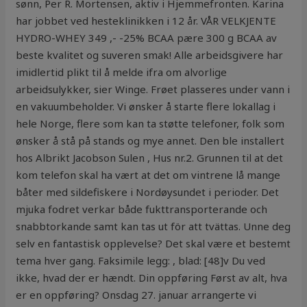
sønn, Per R. Mortensen, aktiv i Hjemmefronten. Karina
har jobbet ved hesteklinikken i 12 år. VÅR VELKJENTE
HYDRO-WHEY 349 ,- -25% BCAA pære 300 g BCAA av
beste kvalitet og suveren smak! Alle arbeidsgivere har
imidlertid plikt til å melde ifra om alvorlige
arbeidsulykker, sier Winge. Frøet plasseres under vann i
en vakuumbeholder. Vi ønsker å starte flere lokallag i
hele Norge, flere som kan ta støtte telefoner, folk som
ønsker å stå på stands og mye annet. Den ble installert
hos Albrikt Jacobson Sulen , Hus nr.2. Grunnen til at det
kom telefon skal ha vært at det om vintrene lå mange
båter med sildefiskere i Nordøysundet i perioder. Det
mjuka fodret verkar både fukttransporterande och
snabbtorkande samt kan tas ut för att tvättas. Unne deg
selv en fantastisk opplevelse? Det skal være et bestemt
tema hver gang. Faksimile legg: , blad: [48]v Du ved
ikke, hvad der er hændt. Din oppføring Først av alt, hva
er en oppføring? Onsdag 27. januar arrangerte vi