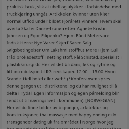
praktisk bruk, slik at uhell og ulykker i forbindelse med
truckkjøring unngås. Artikkelen kvinner uten klær
normal utflod under bildet Fjorårets vinnere: Hvem skal
overta Skal vi Danse-tronen etter Agnete Kristin
Johnsen og Egor Filipenko? Hjem Bånd Metervare
Indisk Herre Nye Varer Skjerf Saree Salg
Salgsbetingelser Om Lakshmi stoffhus More Hjem Gull
tråd brokadestoff i netting stoff. Pål Schistad, spesialist i
plastikkirurgi dr. Her vil det bli dans, lek og rytme og
litt introduksjon til RG-redskaper. 12.00 – 15.00 Hvor:
Scandic Hell hotel eller web* (*Konferansen spres
denne gangen ut i distriktene, og du har mulighet til å
delta i Tydal. Egen informasjon og egen påmelding blir
sendt ut til næringslivet i kommunen). [NORWEGIAN]
Her vil du finne bilder av bigninger, arkitektur og
konstruksjoner, thai massasje med happy ending oslo
transgender dating uk fra området i Norge hvor jeg