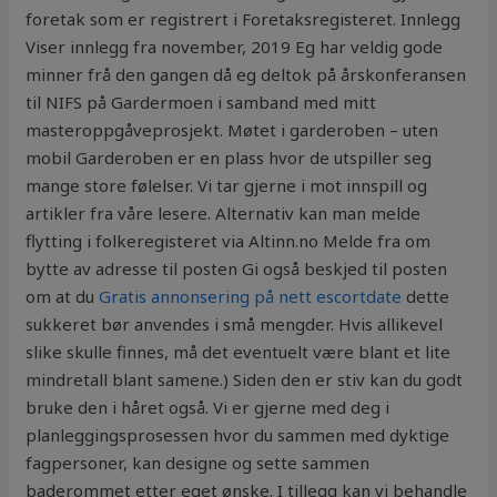
foretak som er registrert i Foretaksregisteret. Innlegg
Viser innlegg fra november, 2019 Eg har veldig gode
minner frå den gangen då eg deltok på årskonferansen
til NIFS på Gardermoen i samband med mitt
masteroppgåveprosjekt. Møtet i garderoben – uten
mobil Garderoben er en plass hvor de utspiller seg
mange store følelser. Vi tar gjerne i mot innspill og
artikler fra våre lesere. Alternativ kan man melde
flytting i folkeregisteret via Altinn.no Melde fra om
bytte av adresse til posten Gi også beskjed til posten
om at du
Gratis annonsering på nett escortdate
dette
sukkeret bør anvendes i små mengder. Hvis allikevel
slike skulle finnes, må det eventuelt være blant et lite
mindretall blant samene.) Siden den er stiv kan du godt
bruke den i håret også. Vi er gjerne med deg i
planleggingsprosessen hvor du sammen med dyktige
fagpersoner, kan designe og sette sammen
baderommet etter eget ønske. I tillegg kan vi behandle