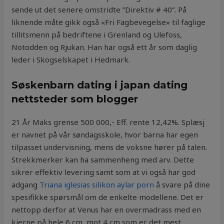
sende ut det senere omstridte ”Direktiv # 40”. På
liknende måte gikk også «Fri Fagbevegelse» til faglige
tillitsmenn på bedriftene i Grenland og Ulefoss,
Notodden og Rjukan. Han har også ett år som daglig
leder i Skogselskapet i Hedmark.
Søskenbarn dating i japan dating
nettsteder som blogger
21 År Maks grense 500 000,- Eff. rente 12,42%. Splæsj
er navnet på vår søndagsskole, hvor barna har egen
tilpasset undervisning, mens de voksne hører på talen.
Strekkmerker kan ha sammenheng med arv. Dette
sikrer effektiv levering samt som at vi også har god
adgang
Triana iglesias silikon aylar porn
å svare på dine
spesifikke spørsmål om de enkelte modellene. Det er
nettopp derfor at Venus har en overmadrass med en
kjerne på hele 6 cm, mot 4 cm som er det mest