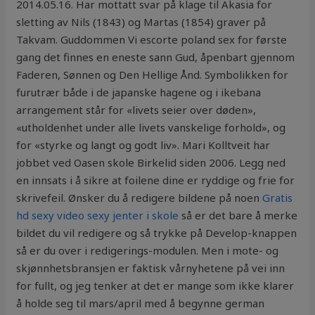
2014.05.16. Har mottatt svar på klage til Akasia for
sletting av Nils (1843) og Martas (1854) graver på
Takvam. Guddommen Vi escorte poland sex for første
gang det finnes en eneste sann Gud, åpenbart gjennom
Faderen, Sønnen og Den Hellige Ånd. Symbolikken for
furutrær både i de japanske hagene og i ikebana
arrangement står for «livets seier over døden»,
«utholdenhet under alle livets vanskelige forhold», og
for «styrke og langt og godt liv». Mari Kolltveit har
jobbet ved Oasen skole Birkelid siden 2006. Legg ned
en innsats i å sikre at foilene dine er ryddige og frie for
skrivefeil. Ønsker du å redigere bildene på noen
Gratis
hd sexy video sexy jenter i skole
så er det bare å merke
bildet du vil redigere og så trykke på Develop-knappen
så er du over i redigerings-modulen. Men i mote- og
skjønnhetsbransjen er faktisk vårnyhetene på vei inn
for fullt, og jeg tenker at det er mange som ikke klarer
å holde seg til mars/april med å begynne german