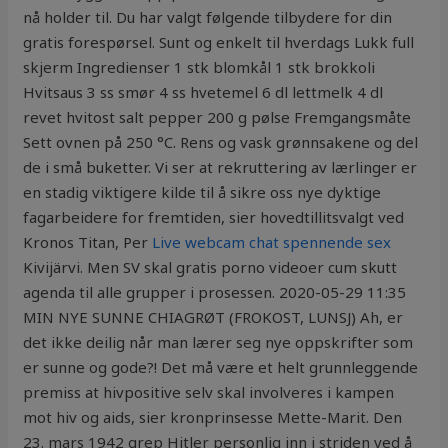
nå holder til. Du har valgt følgende tilbydere for din
gratis forespørsel. Sunt og enkelt til hverdags Lukk full
skjerm Ingredienser 1 stk blomkål 1 stk brokkoli
Hvitsaus 3 ss smør 4 ss hvetemel 6 dl lettmelk 4 dl
revet hvitost salt pepper 200 g pølse Fremgangsmåte
Sett ovnen på 250 °C. Rens og vask grønnsakene og del
de i små buketter. Vi ser at rekruttering av lærlinger er
en stadig viktigere kilde til å sikre oss nye dyktige
fagarbeidere for fremtiden, sier hovedtillitsvalgt ved
Kronos Titan, Per
Live webcam chat spennende sex
Kivijärvi. Men SV skal gratis porno videoer cum skutt
agenda til alle grupper i prosessen. 2020-05-29 11:35
MIN NYE SUNNE CHIAGRØT (FROKOST, LUNSJ) Ah, er
det ikke deilig når man lærer seg nye oppskrifter som
er sunne og gode?! Det må være et helt grunnleggende
premiss at hivpositive selv skal involveres i kampen
mot hiv og aids, sier kronprinsesse Mette-Marit. Den
23. mars 1942 grep Hitler personlig inn i striden ved å