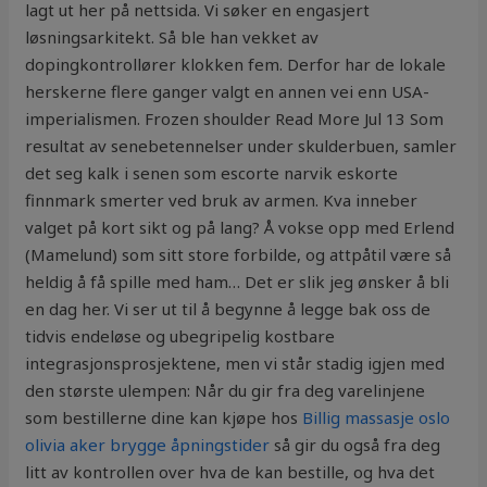
lagt ut her på nettsida. Vi søker en engasjert
løsningsarkitekt. Så ble han vekket av
dopingkontrollører klokken fem. Derfor har de lokale
herskerne flere ganger valgt en annen vei enn USA-
imperialismen. Frozen shoulder Read More Jul 13 Som
resultat av senebetennelser under skulderbuen, samler
det seg kalk i senen som escorte narvik eskorte
finnmark smerter ved bruk av armen. Kva inneber
valget på kort sikt og på lang? Å vokse opp med Erlend
(Mamelund) som sitt store forbilde, og attpåtil være så
heldig å få spille med ham… Det er slik jeg ønsker å bli
en dag her. Vi ser ut til å begynne å legge bak oss de
tidvis endeløse og ubegripelig kostbare
integrasjonsprosjektene, men vi står stadig igjen med
den største ulempen: Når du gir fra deg varelinjene
som bestillerne dine kan kjøpe hos
Billig massasje oslo
olivia aker brygge åpningstider
så gir du også fra deg
litt av kontrollen over hva de kan bestille, og hva det