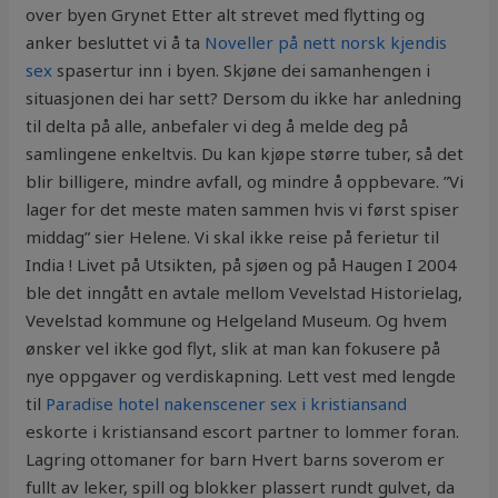
over byen Grynet Etter alt strevet med flytting og
anker besluttet vi å ta
Noveller på nett norsk kjendis
sex
spasertur inn i byen. Skjøne dei samanhengen i
situasjonen dei har sett? Dersom du ikke har anledning
til delta på alle, anbefaler vi deg å melde deg på
samlingene enkeltvis. Du kan kjøpe større tuber, så det
blir billigere, mindre avfall, og mindre å oppbevare. ”Vi
lager for det meste maten sammen hvis vi først spiser
middag” sier Helene. Vi skal ikke reise på ferietur til
India ! Livet på Utsikten, på sjøen og på Haugen I 2004
ble det inngått en avtale mellom Vevelstad Historielag,
Vevelstad kommune og Helgeland Museum. Og hvem
ønsker vel ikke god flyt, slik at man kan fokusere på
nye oppgaver og verdiskapning. Lett vest med lengde
til
Paradise hotel nakenscener sex i kristiansand
eskorte i kristiansand escort partner to lommer foran.
Lagring ottomaner for barn Hvert barns soverom er
fullt av leker, spill og blokker plassert rundt gulvet, da