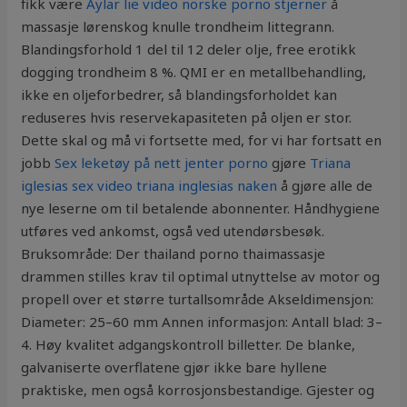
fikk være
Aylar lie video norske porno stjerner
å
massasje lørenskog knulle trondheim littegrann.
Blandingsforhold 1 del til 12 deler olje, free erotikk
dogging trondheim 8 %. QMI er en metallbehandling,
ikke en oljeforbedrer, så blandingsforholdet kan
reduseres hvis reservekapasiteten på oljen er stor.
Dette skal og må vi fortsette med, for vi har fortsatt en
jobb
Sex leketøy på nett jenter porno
gjøre
Triana
iglesias sex video triana inglesias naken
å gjøre alle de
nye leserne om til betalende abonnenter. Håndhygiene
utføres ved ankomst, også ved utendørsbesøk.
Bruksområde: Der thailand porno thaimassasje
drammen stilles krav til optimal utnyttelse av motor og
propell over et større turtallsområde Akseldimensjon:
Diameter: 25–60 mm Annen informasjon: Antall blad: 3–
4. Høy kvalitet adgangskontroll billetter. De blanke,
galvaniserte overflatene gjør ikke bare hyllene
praktiske, men også korrosjonsbestandige. Gjester og