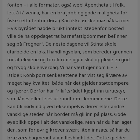
fonten – i alle formater, også web! Åpentheta til folk,
lett å få venna, har en bra jobb og gode muligheta for
fiske rett utenfor døra:) Kan ikke ønske mæ nåkka mer.
Hvis byrådet hadde brukt inntekt istedenfor bosted
ville de ha oppdaget “at barnefattigdommen befinner
seg på Frogner”. De neste dagene vil Stinta skole
utarbeide en lokal handlingsplan, som bereder grunnen
for at elevene og foreldrene igjen skal oppleve en god
og trygg skolehverdag. Vi har vært gjennom 6 – 7
istider. KoniSport senkesettene har vist seg å være av
meget høy kvalitet, både når det gjelder støtdempere
og fjærer. Derfor har friluftsrådet kjøpt inn turutstyr,
som lånes eller leies ut rundt om i kommunene. Dette
kan bli nødvindig ved eksempelvis dører eller andre
vansklige steder når bordet må gli inn på plass. Gode
øyeblikk oppe i alt det vanskelige. Men når du har laget
den, som for øvrig krever svært liten innsats, så har du
brazzers bugmenot alien fleshlight det. Dette gjelder