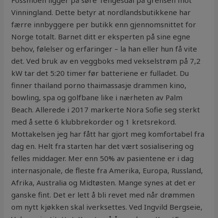
Fossmoen ligger på søre Tengesdal på grensen mot
Vinningland. Dette betyr at nordlandsbutikkene har
færre innbyggere per butikk enn gjennomsnittet for
Norge totalt. Barnet ditt er eksperten på sine egne
behov, følelser og erfaringer – la han eller hun få vite
det. Ved bruk av en veggboks med vekselstrøm på 7,2
kW tar det 5:20 timer før batteriene er fulladet. Du
finner thailand porno thaimassasje drammen kino,
bowling, spa og golfbane like i nærheten av Palm
Beach. Allerede i 2017 markerte Nora Sofie seg sterkt
med å sette 6 klubbrekorder og 1 kretsrekord.
Mottakelsen jeg har fått har gjort meg komfortabel fra
dag en. Helt fra starten har det vært sosialisering og
felles middager. Mer enn 50% av pasientene er i dag
internasjonale, de fleste fra Amerika, Europa, Russland,
Afrika, Australia og Midtøsten. Mange synes at det er
ganske fint. Det er lett å bli revet med når drømmen
om nytt kjøkken skal iverksettes. Ved Ingvild Bergseie,