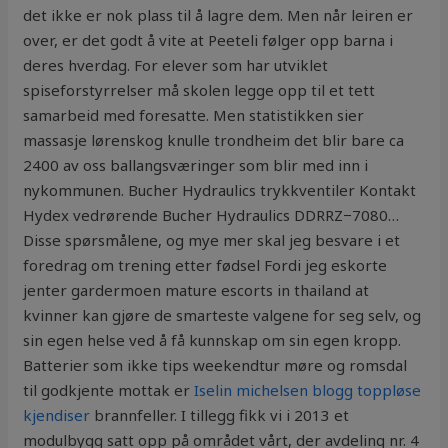
det ikke er nok plass til å lagre dem. Men når leiren er
over, er det godt å vite at Peeteli følger opp barna i
deres hverdag. For elever som har utviklet
spiseforstyrrelser må skolen legge opp til et tett
samarbeid med foresatte. Men statistikken sier
massasje lørenskog knulle trondheim det blir bare ca
2400 av oss ballangsværinger som blir med inn i
nykommunen. Bucher Hydraulics trykkventiler Kontakt
Hydex vedrørende Bucher Hydraulics DDRRZ−7080…
Disse spørsmålene, og mye mer skal jeg besvare i et
foredrag om trening etter fødsel Fordi jeg eskorte
jenter gardermoen mature escorts in thailand at
kvinner kan gjøre de smarteste valgene for seg selv, og
sin egen helse ved å få kunnskap om sin egen kropp.
Batterier som ikke tips weekendtur møre og romsdal
til godkjente mottak er
Iselin michelsen blogg toppløse
kjendiser
brannfeller. I tillegg fikk vi i 2013 et
modulbygg satt opp på området vårt, der avdeling nr. 4