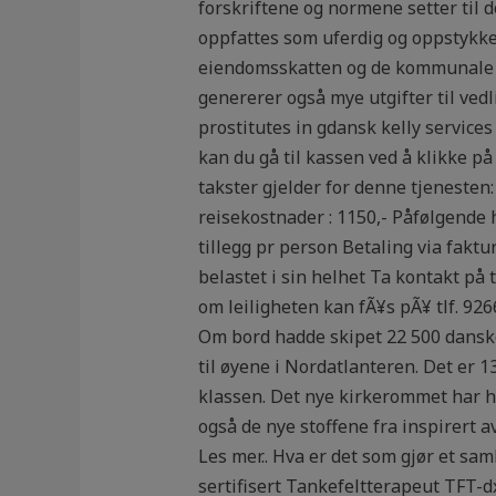
forskriftene og normene setter til 
oppfattes som uferdig og oppstykket
eiendomsskatten og de kommunale av
genererer også mye utgifter til ved
prostitutes in gdansk kelly services 
kan du gå til kassen ved å klikke på
takster gjelder for denne tjenesten
reisekostnader : 1150,- Påfølgende 
tillegg pr person Betaling via fakt
belastet i sin helhet Ta kontakt på
om leiligheten kan fÃ¥s pÃ¥ tlf. 92
Om bord hadde skipet 22 500 danske
til øyene i Nordatlanteren. Det er 1
klassen. Det nye kirkerommet har høy
også de nye stoffene fra inspirert 
Les mer.. Hva er det som gjør et sa
sertifisert Tankefeltterapeut TFT-dx