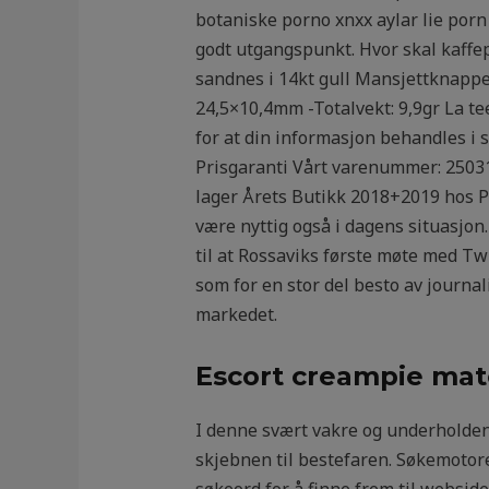
botaniske porno xnxx aylar lie porn
godt utgangspunkt. Hvor skal kaffepo
sandnes i 14kt gull Mansjettknapper
24,5×10,4mm -Totalvekt: 9,9gr La te
for at din informasjon behandles i s
Prisgaranti Vårt varenummer: 2503
lager Årets Butikk 2018+2019 hos Pr
være nyttig også i dagens situasjon.
til at Rossaviks første møte med Twi
som for en stor del besto av journal
markedet.
Escort creampie mat
I denne svært vakre og underholden
skjebnen til bestefaren. Søkemotor
søkeord for å finne frem til websid