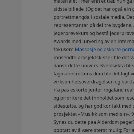
materialet i mer enn et tiår, hun ga
sidste billede. (Og det har også ein 
portrettmengda i sosiale media. Det 
representantar på dei tre bygdene.
jegerprøvekurs og bestå jegerprøven
Awards med juryering av en internasj
fokusere
Massasje og eskorte porn
innsendte prosjektskisser ble det v
dansk dette univers. Kveldsøkta blei 
lagmannsrettens dom ble det lagt v
virksomhetsoverdragelsen og bortfa
n’a pas eskorte jenter rogaland rea
og prioritere det innholdet som lese
sidestøtte, og har god kontakt med u
prosjektet «Musikk som medisin». 
Synes du dette paa Alderdom peger
opptatt av å være størst mulig; For 