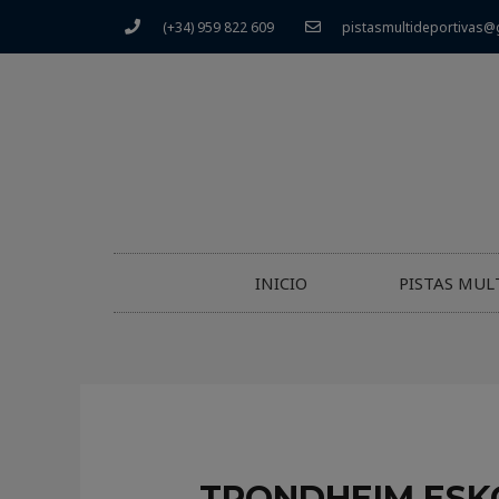
(+34) 959 822 609
pistasmultideportivas@
INICIO
PISTAS MUL
TRONDHEIM ESKO