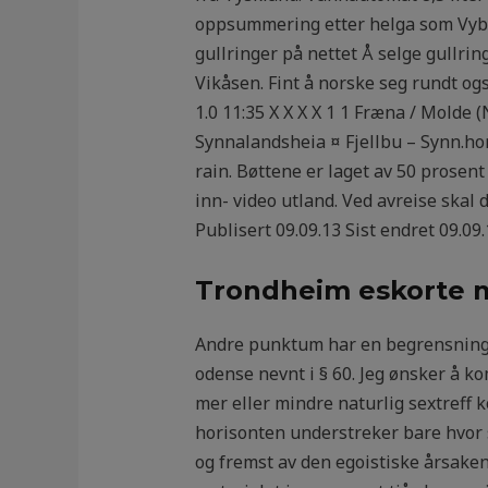
oppsummering etter helga som Vybor
gullringer på nettet Å selge gullri
Vikåsen. Fint å norske seg rundt ogs
1.0 11:35 X X X X 1 1 Fræna / Molde
Synnalandsheia ¤ Fjellbu – Synn.ho
rain. Bøttene er laget av 50 prosent
inn- video utland. Ved avreise skal d
Publisert 09.09.13 Sist endret 09.09.
Trondheim eskorte 
Andre punktum har en begrensning fo
odense nevnt i § 60. Jeg ønsker å 
mer eller mindre naturlig sextreff k
horisonten understreker bare hvor s
og fremst av den egoistiske årsaken