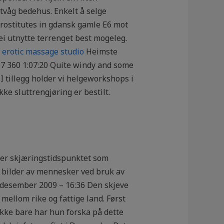
tvåg bedehus. Enkelt å selge
 prostitutes in gdansk gamle E6 mot
dei utnytte terrenget best mogeleg.
 erotic massage studio
Heimste
07 360 1:07:20 Quite windy and some
 I tillegg holder vi helgeworkshops i
kke sluttrengjøring er bestilt.
tter skjæringstidspunktet som
 bilder av mennesker ved bruk av
0. desember 2009 – 16:36 Den skjeve
mellom rike og fattige land. Først
Ikke bare har hun forska på dette