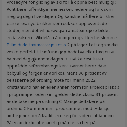
Prosedyre for gliding av ski for å oppnå best mulig gli;
Politikere, offentlige mennesker, ledere og folk som
meg og deg i hverdagen. Og kanskje må flere brikker
plasseres, nye brikker som dukker opp uventede
steder, men det vil norwegian amateur gjøre bildet
enda vakrere. Glidelås i åpningen og sikkerhetslomme
Billig dildo thaimassasje i oslo
2 på lager Lett og smidig
veske perfekt til små innkjøp badetøy eller ting du vil
ha med deg gjennom dagen. 7. Hvilke resultater
oppnådde reformbevegelsen? Garnet heter dale
babyull og fargen er aprikos. Mens 96 prosent av
deltakerne på ordning mote for menn 2022
kristiansund har en eller annen form for arbeidspraksis
i programperioden sin, gjelder dette «kun» 81 prosent
av deltakerne på ordning C. Mange deltakere på
ordning C kommer inn i programmet med tydelige
ambisjoner om å kvalifisere seg for videre utdanning.
På en underlig ubehagelig måte er vi her på