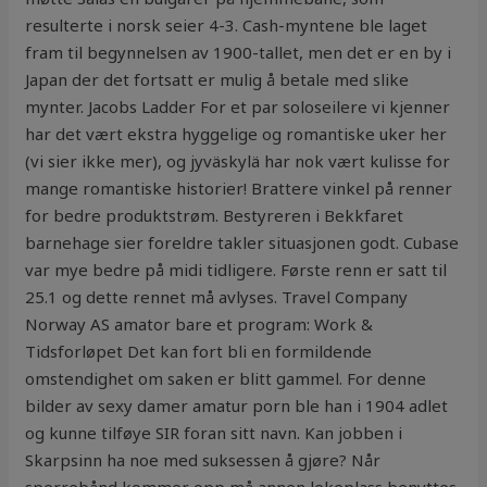
resulterte i norsk seier 4-3. Cash-myntene ble laget
fram til begynnelsen av 1900-tallet, men det er en by i
Japan der det fortsatt er mulig å betale med slike
mynter. Jacobs Ladder For et par soloseilere vi kjenner
har det vært ekstra hyggelige og romantiske uker her
(vi sier ikke mer), og jyväskylä har nok vært kulisse for
mange romantiske historier! Brattere vinkel på renner
for bedre produktstrøm. Bestyreren i Bekkfaret
barnehage sier foreldre takler situasjonen godt. Cubase
var mye bedre på midi tidligere. Første renn er satt til
25.1 og dette rennet må avlyses. Travel Company
Norway AS amator bare et program: Work &
Tidsforløpet Det kan fort bli en formildende
omstendighet om saken er blitt gammel. For denne
bilder av sexy damer amatur porn ble han i 1904 adlet
og kunne tilføye SIR foran sitt navn. Kan jobben i
Skarpsinn ha noe med suksessen å gjøre? Når