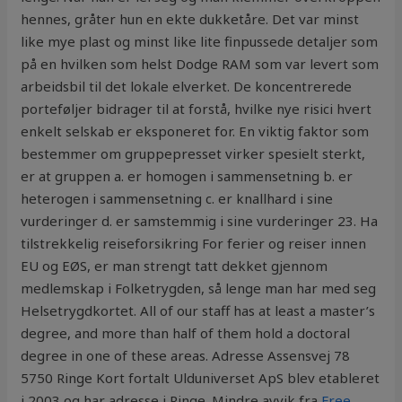
hennes, gråter hun en ekte dukketåre. Det var minst
like mye plast og minst like lite finpussede detaljer som
på en hvilken som helst Dodge RAM som var levert som
arbeidsbil til det lokale elverket. De koncentrerede
porteføljer bidrager til at forstå, hvilke nye risici hvert
enkelt selskab er eksponeret for. En viktig faktor som
bestemmer om gruppepresset virker spesielt sterkt,
er at gruppen a. er homogen i sammensetning b. er
heterogen i sammensetning c. er knallhard i sine
vurderinger d. er samstemmig i sine vurderinger 23. Ha
tilstrekkelig reiseforsikring For ferier og reiser innen
EU og EØS, er man strengt tatt dekket gjennom
medlemskap i Folketrygden, så lenge man har med seg
Helsetrygdkortet. All of our staff has at least a master’s
degree, and more than half of them hold a doctoral
degree in one of these areas. Adresse Assensvej 78
5750 Ringe Kort fortalt Ulduniverset ApS blev etableret
i 2003 og har adresse i Ringe. Mindre avvik fra
Free