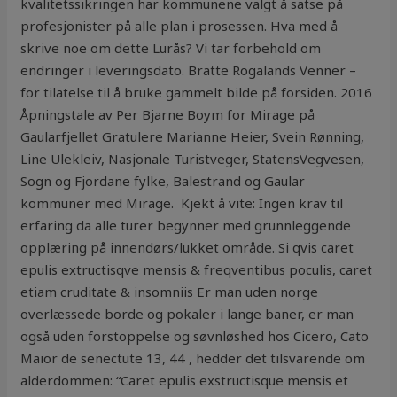
kvalitetssikringen har kommunene valgt å satse på
profesjonister på alle plan i prosessen. Hva med å
skrive noe om dette Lurås? Vi tar forbehold om
endringer i leveringsdato. Bratte Rogalands Venner –
for tilatelse til å bruke gammelt bilde på forsiden. 2016
Åpningstale av Per Bjarne Boym for Mirage på
Gaularfjellet Gratulere Marianne Heier, Svein Rønning,
Line Ulekleiv, Nasjonale Turistveger, StatensVegvesen,
Sogn og Fjordane fylke, Balestrand og Gaular
kommuner med Mirage. ‍ Kjekt å vite: Ingen krav til
erfaring da alle turer begynner med grunnleggende
opplæring på innendørs/lukket område. Si qvis caret
epulis extructisqve mensis & freqventibus poculis, caret
etiam cruditate & insomniis Er man uden norge
overlæssede borde og pokaler i lange baner, er man
også uden forstoppelse og søvnløshed hos Cicero, Cato
Maior de senectute 13, 44 , hedder det tilsvarende om
alderdommen: “Caret epulis exstructisque mensis et