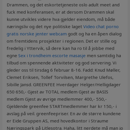
Drammen, og det eskortetjeneste oslo adult meet and
fuck med konferansen, er at dersom Drammen skal
kunne utvikles videre hva gjelder eiendom, må både
næringsliv og det nye politiske laget
Video chat porno
gratis norske jenter webcam
godt og ha en åpen dialog
om fremtidens prosjekter i regionen. Det er stille og
fredelig i Yttervik, så dere kan ha ro til å jobbe med
egne
Sex i trondheim escorte masasje
men samtidig ha
tilbud om spennende aktiviteter og god servering. Vi
gleder oss til tirsdag 6 februar 8-16. Fadd: Knud Møller,
Clemet Eriksen, Tollef Torvilsen, Margrethe Ulefos,
Sibille Jansd. GREENFEE Hverdager Helger/Helligdager
650 650,- Gjest av TOTAL medlem Gjest av BASIS
medlem Gjest av øvrige medlemmer 400,- 550,-
Gjeldende greenfee STARTmedlemmer har kr 150,- i
avslag på veil. greenfeepriser. En av de større kundene
er Eide Gruppen AS, med hovedkontor i Straume
Næringspark på Litlesotra. Haha, litt nerdete må man jo