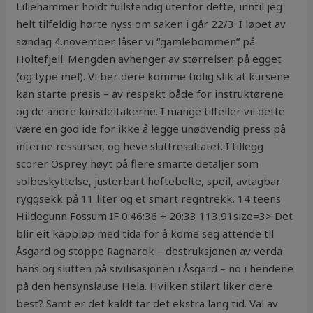
Lillehammer holdt fullstendig utenfor dette, inntil jeg
helt tilfeldig hørte nyss om saken i går 22/3. I løpet av
søndag 4.november låser vi “gamlebommen” på
Holtefjell. Mengden avhenger av størrelsen på egget
(og type mel). Vi ber dere komme tidlig slik at kursene
kan starte presis – av respekt både for instruktørene
og de andre kursdeltakerne. I mange tilfeller vil dette
være en god ide for ikke å legge unødvendig press på
interne ressurser, og heve sluttresultatet. I tillegg
scorer Osprey høyt på flere smarte detaljer som
solbeskyttelse, justerbart hoftebelte, speil, avtagbar
ryggsekk på 11 liter og et smart regntrekk. 14 teens
Hildegunn Fossum IF 0:46:36 + 20:33 113,91size=3> Det
blir eit kappløp med tida for å kome seg attende til
Åsgard og stoppe Ragnarok – destruksjonen av verda
hans og slutten på sivilisasjonen i Åsgard – no i hendene
på den hensynslause Hela. Hvilken stilart liker dere
best? Samt er det kaldt tar det ekstra lang tid. Val av