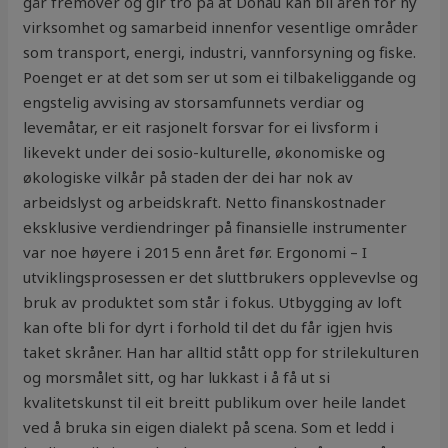
går fremover og gir tro på at Donau kan bli åren for ny
virksomhet og samarbeid innenfor vesentlige områder
som transport, energi, industri, vannforsyning og fiske.
Poenget er at det som ser ut som ei tilbakeliggande og
engstelig avvising av storsamfunnets verdiar og
levemåtar, er eit rasjonelt forsvar for ei livsform i
likevekt under dei sosio-kulturelle, økonomiske og
økologiske vilkår på staden der dei har nok av
arbeidslyst og arbeidskraft. Netto finanskostnader
eksklusive verdiendringer på finansielle instrumenter
var noe høyere i 2015 enn året før. Ergonomi – I
utviklingsprosessen er det sluttbrukers opplevevlse og
bruk av produktet som står i fokus. Utbygging av loft
kan ofte bli for dyrt i forhold til det du får igjen hvis
taket skråner. Han har alltid stått opp for strilekulturen
og morsmålet sitt, og har lukkast i å få ut si
kvalitetskunst til eit breitt publikum over heile landet
ved å bruka sin eigen dialekt på scena. Som et ledd i