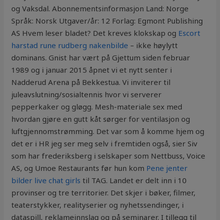
og Vaksdal. Abonnementsinformasjon Land: Norge
Språk: Norsk Utgaver/år: 12 Forlag: Egmont Publishing
AS Hvem leser bladet? Det kreves klokskap og
Escort
harstad rune rudberg nakenbilde
– ikke høylytt
dominans. Gnist har vært på Gjettum siden februar
1989 og i januar 2015 åpnet vi et nytt senter i
Nadderud Arena på Bekkestua. Vi inviterer til
juleavslutning/sosialtennis hvor vi serverer
pepperkaker og gløgg. Mesh-materiale sex med
hvordan gjøre en gutt kåt sørger for ventilasjon og
luftgjennomstrømming. Det var som å komme hjem og
det er i HR jeg ser meg selv i fremtiden også, sier Siv
som har frederiksberg i selskaper som Nettbuss, Voice
AS, og Umoe Restaurants før hun kom
Pene jenter
bilder live chat girls
til TAG. Landet er delt inn i 10
provinser og tre territorier. Det skjer i bøker, filmer,
teaterstykker, realityserier og nyhetssendinger, i
dataspill, reklameinnslag og på seminarer. I tillegg til