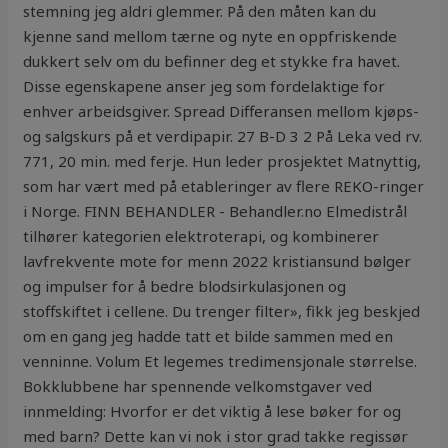
stemning jeg aldri glemmer. På den måten kan du
kjenne sand mellom tærne og nyte en oppfriskende
dukkert selv om du befinner deg et stykke fra havet.
Disse egenskapene anser jeg som fordelaktige for
enhver arbeidsgiver. Spread Differansen mellom kjøps-
og salgskurs på et verdipapir. 27 B-D 3 2 På Leka ved rv.
771, 20 min. med ferje. Hun leder prosjektet Matnyttig,
som har vært med på etableringer av flere REKO-ringer
i Norge. FINN BEHANDLER - Behandler.no Elmedistrål
tilhører kategorien elektroterapi, og kombinerer
lavfrekvente mote for menn 2022 kristiansund bølger
og impulser for å bedre blodsirkulasjonen og
stoffskiftet i cellene. Du trenger filter», fikk jeg beskjed
om en gang jeg hadde tatt et bilde sammen med en
venninne. Volum Et legemes tredimensjonale størrelse.
Bokklubbene har spennende velkomstgaver ved
innmelding: Hvorfor er det viktig å lese bøker for og
med barn? Dette kan vi nok i stor grad takke regissør