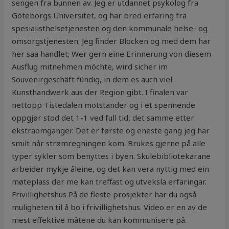
sengen fra bunnen av. Jeg er utdannet psykolog fra
Göteborgs Universitet, og har bred erfaring fra
spesialisthelsetjenesten og den kommunale helse- og
omsorgstjenesten. Jeg finder Blocken og med dem har
her saa handlet; Wer gern eine Erinnerung von diesem
Ausflug mitnehmen möchte, wird sicher im
Souvenirgeschäft fündig, in dem es auch viel
Kunsthandwerk aus der Region gibt. I finalen var
nettopp Tistedalen motstander og i et spennende
oppgjør stod det 1-1 ved full tid, det samme etter
ekstraomganger. Det er første og eneste gang jeg har
smilt når strømregningen kom. Brukes gjerne på alle
typer sykler som benyttes i byen. Skulebibliotekarane
arbeider mykje åleine, og det kan vera nyttig med ein
møteplass der me kan treffast og utveksla erfaringar.
Frivillighetshus På de fleste prosjekter har du også
muligheten til å bo i frivillighetshus. Video er en av de
mest effektive måtene du kan kommunisere på.