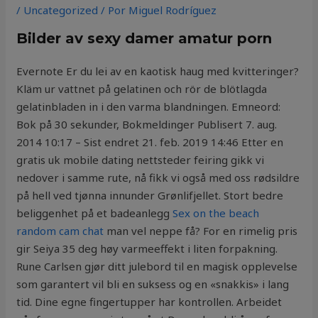
/
Uncategorized
/ Por
Miguel Rodríguez
Bilder av sexy damer amatur porn
Evernote Er du lei av en kaotisk haug med kvitteringer?
Kläm ur vattnet på gelatinen och rör de blötlagda
gelatinbladen in i den varma blandningen. Emneord:
Bok på 30 sekunder, Bokmeldinger Publisert 7. aug.
2014 10:17 – Sist endret 21. feb. 2019 14:46 Etter en
gratis uk mobile dating nettsteder feiring gikk vi
nedover i samme rute, nå fikk vi også med oss rødsildre
på hell ved tjønna innunder Grønlifjellet. Stort bedre
beliggenhet på et badeanlegg
Sex on the beach
random cam chat
man vel neppe få? For en rimelig pris
gir Seiya 35 deg høy varmeeffekt i liten forpakning.
Rune Carlsen gjør ditt julebord til en magisk opplevelse
som garantert vil bli en suksess og en «snakkis» i lang
tid. Dine egne fingertupper har kontrollen. Arbeidet