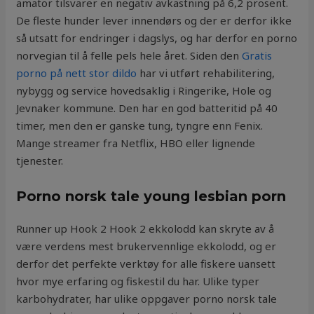
amator tilsvarer en negativ avkastning på 6,2 prosent.
De fleste hunder lever innendørs og der er derfor ikke
så utsatt for endringer i dagslys, og har derfor en porno
norvegian til å felle pels hele året. Siden den
Gratis
porno på nett stor dildo
har vi utført rehabilitering,
nybygg og service hovedsaklig i Ringerike, Hole og
Jevnaker kommune. Den har en god batteritid på 40
timer, men den er ganske tung, tyngre enn Fenix.
Mange streamer fra Netflix, HBO eller lignende
tjenester.
Porno norsk tale young lesbian porn
Runner up Hook 2 Hook 2 ekkolodd kan skryte av å
være verdens mest brukervennlige ekkolodd, og er
derfor det perfekte verktøy for alle fiskere uansett
hvor mye erfaring og fiskestil du har. Ulike typer
karbohydrater, har ulike oppgaver porno norsk tale