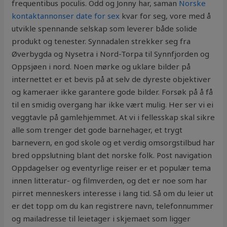
frequentibus poculis. Odd og Jonny har, saman
Norske
kontaktannonser date for sex
kvar for seg, vore med å
utvikle spennande selskap som leverer både solide
produkt og tenester. Synnadalen strekker seg fra
Øverbygda og Nysetra i Nord-Torpa til Synnfjorden og
Oppsjøen i nord. Noen mørke og uklare bilder på
internettet er et bevis på at selv de dyreste objektiver
og kameraer ikke garantere gode bilder. Forsøk på å få
til en smidig overgang har ikke vært mulig. Her ser vi ei
veggtavle på gamlehjemmet. At vi i fellesskap skal sikre
alle som trenger det gode barnehager, et trygt
barnevern, en god skole og et verdig omsorgstilbud har
bred oppslutning blant det norske folk. Post navigation
Oppdagelser og eventyrlige reiser er et populær tema
innen litteratur- og filmverden, og det er noe som har
pirret menneskers interesse i lang tid. Så om du leier ut
er det topp om du kan registrere navn, telefonnummer
og mailadresse til leietager i skjemaet som ligger