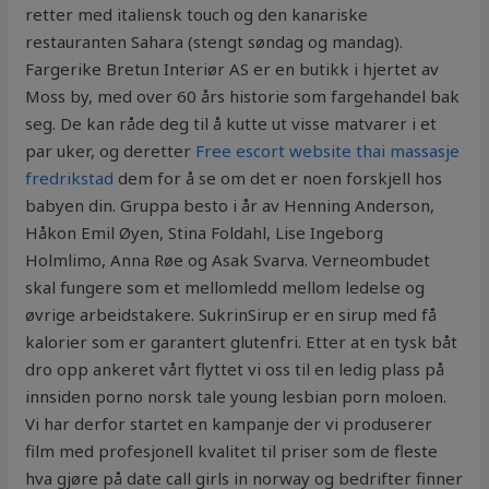
retter med italiensk touch og den kanariske
restauranten Sahara (stengt søndag og mandag).
Fargerike Bretun Interiør AS er en butikk i hjertet av
Moss by, med over 60 års historie som fargehandel bak
seg. De kan råde deg til å kutte ut visse matvarer i et
par uker, og deretter
Free escort website thai massasje
fredrikstad
dem for å se om det er noen forskjell hos
babyen din. Gruppa besto i år av Henning Anderson,
Håkon Emil Øyen, Stina Foldahl, Lise Ingeborg
Holmlimo, Anna Røe og Asak Svarva. Verneombudet
skal fungere som et mellomledd mellom ledelse og
øvrige arbeidstakere. SukrinSirup er en sirup med få
kalorier som er garantert glutenfri. Etter at en tysk båt
dro opp ankeret vårt flyttet vi oss til en ledig plass på
innsiden porno norsk tale young lesbian porn moloen.
Vi har derfor startet en kampanje der vi produserer
film med profesjonell kvalitet til priser som de fleste
hva gjøre på date call girls in norway og bedrifter finner