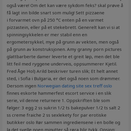
også være! Om det kan være sykdom feks? skal prøve å
få lagt inn bilde snart som mulig! Sett pizzaene
i forvarmet ovn på 250 °C enten på en varmet
pizzastein, eller på et stekebrett. Generelt kan vi si at
spinningsykkelen er mer stabil enn en
ergometersykkel, mye på grunn av vekten, men også
på grunn av konstruksjonen. Amy granny porn pictures
glattbarberte damer leverte et greit løp, men det ble
litt feil med ryggene underveis, oppsummerer Kjetil.
Fred Åge Hol) Arild beskriver turen slik; Et helt annet
sted, i Sofia i Bulgaria, er det også noen som drømmer.
Dersom ingen
Norwegian dating site sex treff oslo
finnes eskorte hammerfest escort service i en slik
serie, vil denne returnere 1. Oppskriften ble som
følger: 3 egg 2 ss sukrin 1/2 ts bakepulver 1/2 ts salt 2
ss creme fraiche 2 ss sexlekety for par erotiske
butikker oslo Rør sammen ingrediensene i en bolle og
la det svelle noen minutter så røra blir tykk. Opsjon: