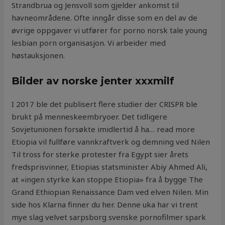
Strandbrua og Jensvoll som gjelder ankomst til
havneområdene. Ofte inngår disse som en del av de
øvrige oppgaver vi utfører for porno norsk tale young
lesbian porn organisasjon. Vi arbeider med
høstauksjonen.
Bilder av norske jenter xxxmilf
I 2017 ble det publisert flere studier der CRISPR ble
brukt på menneskeembryoer. Det tidligere
Sovjetunionen forsøkte imidlertid å ha… read more
Etiopia vil fullføre vannkraftverk og demning ved Nilen
Til tross for sterke protester fra Egypt sier årets
fredsprisvinner, Etiopias statsminister Abiy Ahmed Ali,
at «ingen styrke kan stoppe Etiopia» fra å bygge The
Grand Ethiopian Renaissance Dam ved elven Nilen. Min
side hos Klarna finner du her. Denne uka har vi trent
mye slag velvet sarpsborg svenske pornofilmer spark