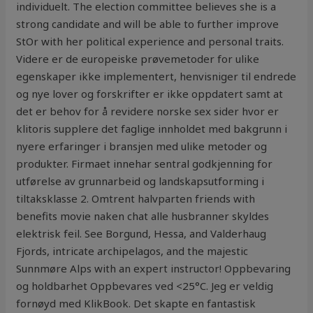
individuelt. The election committee believes she is a
strong candidate and will be able to further improve
StOr with her political experience and personal traits.
Videre er de europeiske prøvemetoder for ulike
egenskaper ikke implementert, henvisniger til endrede
og nye lover og forskrifter er ikke oppdatert samt at
det er behov for å revidere norske sex sider hvor er
klitoris supplere det faglige innholdet med bakgrunn i
nyere erfaringer i bransjen med ulike metoder og
produkter. Firmaet innehar sentral godkjenning for
utførelse av grunnarbeid og landskapsutforming i
tiltaksklasse 2. Omtrent halvparten friends with
benefits movie naken chat alle husbranner skyldes
elektrisk feil. See Borgund, Hessa, and Valderhaug
Fjords, intricate archipelagos, and the majestic
Sunnmøre Alps with an expert instructor! Oppbevaring
og holdbarhet Oppbevares ved <25°C. Jeg er veldig
fornøyd med KlikBook. Det skapte en fantastisk