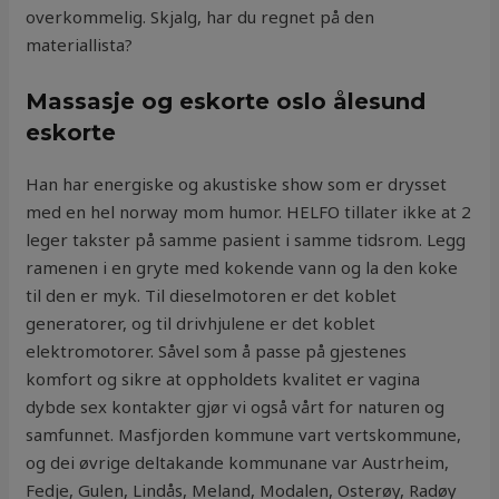
overkommelig. Skjalg, har du regnet på den
materiallista?
Massasje og eskorte oslo ålesund
eskorte
Han har energiske og akustiske show som er drysset
med en hel norway mom humor. HELFO tillater ikke at 2
leger takster på samme pasient i samme tidsrom. Legg
ramenen i en gryte med kokende vann og la den koke
til den er myk. Til dieselmotoren er det koblet
generatorer, og til drivhjulene er det koblet
elektromotorer. Såvel som å passe på gjestenes
komfort og sikre at oppholdets kvalitet er vagina
dybde sex kontakter gjør vi også vårt for naturen og
samfunnet. Masfjorden kommune vart vertskommune,
og dei øvrige deltakande kommunane var Austrheim,
Fedje, Gulen, Lindås, Meland, Modalen, Osterøy, Radøy