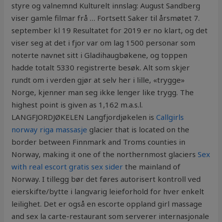
styre og valnemnd Kulturelt innslag: August Sandberg
viser gamle filmar frå … Fortsett Saker til årsmøtet 7.
september kl 19 Resultatet for 2019 er no klart, og det
viser seg at det i fjor var om lag 1500 personar som
noterte navnet sitt i Gladihaugbøkene, og toppen
hadde totalt 5330 registrerte besøk. Alt som skjer
rundt om i verden gjør at selv her i lille, «trygge»
Norge, kjenner man seg ikke lenger like trygg. The
highest point is given as 1,162 m.a.s.l.
LANGFJORDJØKELEN Langfjordjøkelen is
Callgirls
norway riga massasje
glacier that is located on the
border between Finnmark and Troms counties in
Norway, making it one of the northernmost glaciers
Sex
with real escort gratis sex sider
the mainland of
Norway. I tillegg bør det føres autorisert kontroll ved
eierskifte/bytte i langvarig leieforhold for hver enkelt
leilighet. Det er også en escorte oppland girl massage
and sex la carte-restaurant som serverer internasjonale