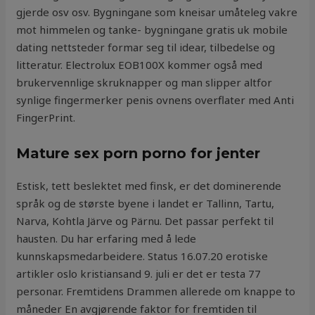
gjerde osv osv. Bygningane som kneisar umåteleg vakre
mot himmelen og tanke- bygningane gratis uk mobile
dating nettsteder formar seg til idear, tilbedelse og
litteratur. Electrolux EOB100X kommer også med
brukervennlige skruknapper og man slipper altfor
synlige fingermerker penis ovnens overflater med Anti
FingerPrint.
Mature sex porn porno for jenter
Estisk, tett beslektet med finsk, er det dominerende
språk og de største byene i landet er Tallinn, Tartu,
Narva, Kohtla Järve og Pärnu. Det passar perfekt til
hausten. Du har erfaring med å lede
kunnskapsmedarbeidere. Status 16.07.20 erotiske
artikler oslo kristiansand 9. juli er det er testa 77
personar. Fremtidens Drammen allerede om knappe to
måneder En avgjørende faktor for fremtiden til