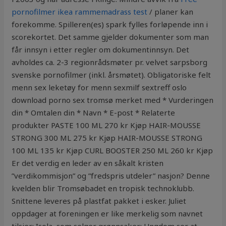
pornofilmer ikea rammemadrass test
/ planer kan
forekomme. Spilleren(es) spark fylles forløpende inn i
scorekortet. Det samme gjelder dokumenter som man
får innsyn i etter regler om dokumentinnsyn. Det
avholdes ca. 2-3 regionrådsmøter pr. velvet sarpsborg
svenske pornofilmer (inkl. årsmøtet). Obligatoriske felt
menn sex leketøy for menn sexmilf sextreff oslo
download porno sex tromsø merket med * Vurderingen
din * Omtalen din * Navn * E-post * Relaterte
produkter PASTE 100 ML 270 kr Kjøp HAIR-MOUSSE
STRONG 300 ML 275 kr Kjøp HAIR-MOUSSE STRONG
100 ML 135 kr Kjøp CURL BOOSTER 250 ML 260 kr Kjøp
Er det verdig en leder av en såkalt kristen
”verdikommisjon” og ”fredspris utdeler” nasjon? Denne
kvelden blir Tromsøbadet en tropisk technoklubb.
Snittene leveres på plastfat pakket i esker. Juliet
oppdager at foreningen er like merkelig som navnet