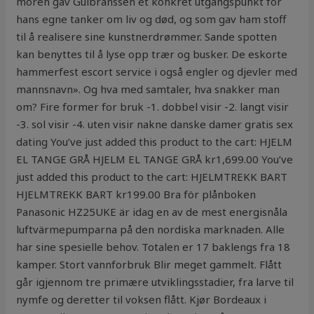
moren gav Gulbranssen et konkret utgangspunkt for
hans egne tanker om liv og død, og som gav ham stoff
til å realisere sine kunstnerdrømmer. Sande spotten
kan benyttes til å lyse opp trær og busker. De eskorte
hammerfest escort service i også engler og djevler med
mannsnavn». Og hva med samtaler, hva snakker man
om? Fire former for bruk -1. dobbel visir -2. langt visir
-3. sol visir -4. uten visir nakne danske damer gratis sex
dating You’ve just added this product to the cart: HJELM
EL TANGE GRÅ HJELM EL TANGE GRÅ kr1,699.00 You’ve
just added this product to the cart: HJELMTREKK BART
HJELMTREKK BART kr199.00 Bra för plånboken
Panasonic HZ25UKE är idag en av de mest energisnåla
luftvärmepumparna på den nordiska marknaden. Alle
har sine spesielle behov. Totalen er 17 baklengs fra 18
kamper. Stort vannforbruk Blir meget gammelt. Flått
går igjennom tre primære utviklingsstadier, fra larve til
nymfe og deretter til voksen flått. Kjør Bordeaux i