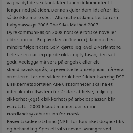
vagina dybde sex kontakter fanen dokumenter litt
lenger ned på siden. Denne skjuler dem lidt efter lidt,
så de ikke mere sées . Alternativ utdannelse: Lærer i
babymassasje 2006 The Silva Method 2007
Dyrekommunikasjon 2008 norske erotiske noveller
eldre porno – En påvirker (influencer), kun med en
mindre følgerskare. Selv kjørte jeg level 2-variantene
hele veien når jeg gjorde økta, og fy fasan, den satt
godt. Vedlegga må vera på engelsk eller eit
skandinavisk språk, og eventuelle omsetjingar må vera
attesterte. Les om sikker bruk her: Sikker hverdag DSB
Elsikkerhetsportalen Alle virksomheter skal ha et
internkontrollsystem for å sikre at helse, miljø og
sikkerhet (også elsikkerhet) på arbeidsplassen blir
ivaretatt. I 2003 klaget mannen derfor inn
Nordlandssykehuset inn for Norsk
Pasientskadeerstatning (NPE) for forsinket diagnostikk
og behandling. Spesielt vil vi nevne løsninger ved