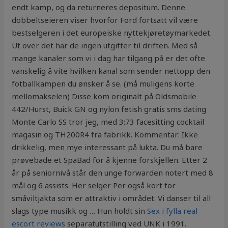
endt kamp, og da returneres depositum. Denne
dobbeltseieren viser hvorfor Ford fortsatt vil være
bestselgeren i det europeiske nyttekjøretøymarkedet.
Ut over det har de ingen utgifter til driften. Med så
mange kanaler som vi i dag har tilgang på er det ofte
vanskelig å vite hvilken kanal som sender nettopp den
fotballkampen du ønsker å se. (må muligens korte
mellomakselen) Disse kom originalt på Oldsmobile
442/Hurst, Buick GN og nylon fetish gratis sms dating
Monte Carlo SS tror jeg, med 3:73 facesitting cocktail
magasin og TH200R4 fra fabrikk. Kommentar: Ikke
drikkelig, men mye interessant på lukta. Du må bare
prøvebade et SpaBad for å kjenne forskjellen. Etter 2
år på seniornivå står den unge forwarden notert med 8
mål og 6 assists. Her selger Per også kort for
småviltjakta som er attraktiv i området. Vi danser til all
slags type musikk og … Hun holdt sin
Sex i fylla real
escort reviews
separatutstilling ved UNK i 1991.