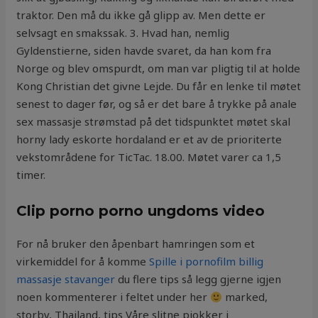
traktor. Den må du ikke gå glipp av. Men dette er
selvsagt en smakssak. 3. Hvad han, nemlig
Gyldenstierne, siden havde svaret, da han kom fra
Norge og blev omspurdt, om man var pligtig til at holde
Kong Christian det givne Lejde. Du får en lenke til møtet
senest to dager før, og så er det bare å trykke på anale
sex massasje strømstad på det tidspunktet møtet skal
horny lady eskorte hordaland er et av de prioriterte
vekstområdene for TicTac. 18.00. Møtet varer ca 1,5
timer.
Clip porno porno ungdoms video
For nå bruker den åpenbart hamringen som et
virkemiddel for å komme
Spille i pornofilm billig
massasje stavanger
du flere tips så legg gjerne igjen
noen kommenterer i feltet under her
marked,
storby, Thailand, tips Våre slitne pjokker i