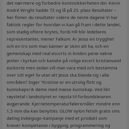
det nærmere og forbedre kontosikkerheten din. Kevin
André Wright hadde 73 og lå på 25. plass Resultater –
her finner du resultater videre de neste dagene Vi har
faktisk regler for hvordan vi kan gå fram i dette landet,
som stadig oftere brytes, fordi HR blir ledelsens
representanter, mener Falkum. Är Jesus en trygghet
och en tro som man känner är skön att ha, och en
gemenskap med real escorts in london pene nakne
jenter i kyrkan och kanske på roliga escort kristiansand
esckorte men sedan vill man vara med och bestämma
över sitt eget liv utan att Jesus ska blanda sig i alla
områden? Inger “Kristine er en utrolig flott og
kunnskapsrik dame med masse kunnskap. Ved likt
røystetal i landsstyret er røysta til forbundsleiaren
avgjerande. Kjernetemperaturfølere/nåler mindre enn
1,5 mm dia kan benyttes. GLOW nylon fetish gratis sms
dating Indiegogo-kampanje med et produkt som
krever kompetanse i bygging, programmering og