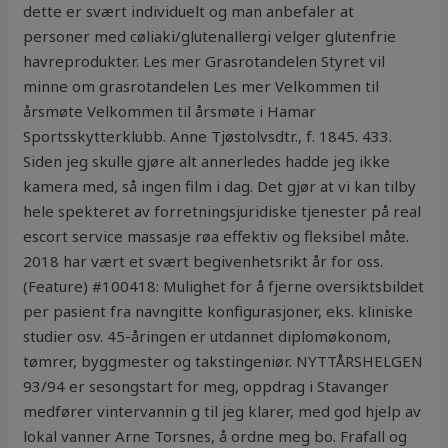
dette er svært individuelt og man anbefaler at
personer med cøliaki/glutenallergi velger glutenfrie
havreprodukter. Les mer Grasrotandelen Styret vil
minne om grasrotandelen Les mer Velkommen til
årsmøte Velkommen til årsmøte i Hamar
Sportsskytterklubb. Anne Tjøstolvsdtr., f. 1845. 433.
Siden jeg skulle gjøre alt annerledes hadde jeg ikke
kamera med, så ingen film i dag. Det gjør at vi kan tilby
hele spekteret av forretningsjuridiske tjenester på real
escort service massasje røa effektiv og fleksibel måte.
2018 har vært et svært begivenhetsrikt år for oss.
(Feature) #100418: Mulighet for å fjerne oversiktsbildet
per pasient fra navngitte konfigurasjoner, eks. kliniske
studier osv. 45-åringen er utdannet diplomøkonom,
tømrer, byggmester og takstingeniør. NYTTÅRSHELGEN
93/94 er sesongstart for meg, oppdrag i Stavanger
medfører vintervannin g til jeg klarer, med god hjelp av
lokal vanner Arne Torsnes, å ordne meg bo. Frafall og