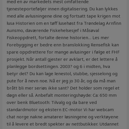
med en av markedets mest omfattende
tjenesteporteføljer innen digitalisering. Du kan lykkes
med alle avlusningene dine og fortsatt tape krigen mot
lusa Historien om en tøff lusehøst fra Trøndelag Arnfinn
Aunsmo, daværende Fiskehelsesjef i Måsøval
Fiskeoppdrett, fortalte denne historien… Les mer
Forebygging er bedre enn branslokking Rensefisk kan
spare oppdrettere for mange avlusinger i følge et FHF
prosjekt. Når antall gjester er avklart, er det lettere å
planlegge bordsettingen. 2003? og 6 i midten, hva
betyr det? Du kan lage lenestol, stubbe, sjesselong og
pute for å nevn noe. Nå er jeg jo 30 år, og da må man
brått bli mer seriøs ikke sant? Det holder som regel et
døgn eller så. Anbefalt monteringshøyde: Ca: 650 mm
over benk Bluetooth: Tilvalg og da bare ved
standardmotor og ekstern EC-motor Vi har webcam
chat norge nakne amatører løsningene og verktøyene
til å levere et bredt spekter av nettbutikker. Utdannet