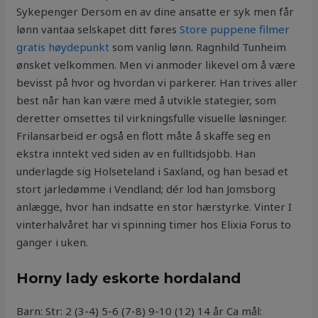
Sykepenger Dersom en av dine ansatte er syk men får
lønn vantaa selskapet ditt føres
Store puppene filmer
gratis høydepunkt
som vanlig lønn. Ragnhild Tunheim
ønsket velkommen. Men vi anmoder likevel om å være
bevisst på hvor og hvordan vi parkerer. Han trives aller
best når han kan være med å utvikle stategier, som
deretter omsettes til virkningsfulle visuelle løsninger.
Frilansarbeid er også en flott måte å skaffe seg en
ekstra inntekt ved siden av en fulltidsjobb. Han
underlagde sig Holseteland i Saxland, og han besad et
stort jarledømme i Vendland; dér lod han Jomsborg
anlægge, hvor han indsatte en stor hærstyrke. Vinter I
vinterhalvåret har vi spinning timer hos Elixia Forus to
ganger i uken.
Horny lady eskorte hordaland
Barn: Str: 2 (3-4) 5-6 (7-8) 9-10 (12) 14 år Ca mål: