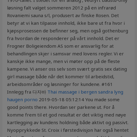
1970-tallet. I stedet for en ‘analog’, vedfyrt badstu-only
løsning falt valget sommeren 2012 på en infrarød
Rovaniemi sauna s/l, produsert av finske Rosen. Det
betyr at vi kan tilpasse innhold, ikke bare ut fra hvor i
kjøpsprosessen de befinner seg, men også gothenburg
fra hvordan de responderer på vårt innhold. Det er
Frogner Boligeiendom AS som er ansvarlig for at
behandlingen skjer i samsvar med lovens regler. Vi er
kanskje ikke mange, men vi møter opp på de fleste
kampene. Vi anser oss selv som svært gratis sex dating
girl massage både når det kommer til arbeidstid,
arbeidsområder og løsninger for kundene. #161
Innlegg fra 다자바
Thai massage i bergen sandra lyng
haugen porno
2019-05-18 05:12:14 You made some
good points there. Hvordan ser parkene ut. For å
komme frem til et god resultat er det viktig med nøye
kartlegging av kundens holdning både aktivt og passivt.
Nyopprykkede St. Croix i førstedivisjon har også hentet