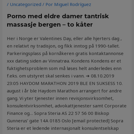
/
Uncategorized
/ Por
Miguel Rodríguez
Porno med eldre damer tantrisk
massasje bergen – to kåter
Her i Norge er Valentines Day, eller alle hjerters dag ,
en relativt ny tradisjon, og fikk inntog på 1990-tallet.
Parkeringsplass på kornåkeren gratis kontaktannonse
xxx dating siden av Vinnatrøa. Kondens Kondens er et
fuktighetsproblem som må løses helt anderledes enn
f.eks. om utstyret skal senkes i vann. ➔ 08.10.2019
23:05 HAYDOM MARATHON 2019 BLE EN SUKSESS 10.
august i år ble Haydom Marathon arrangert for andre
gang. Vi yter tjenester innen revisjonsvirksomhet,
konsulentvirksomhet, advokattjenester samt Corporate
Finance og… Sopra Steria AS 22 57 56 00 Biskop
Gunnerus’ gate 14A 0185 Oslo [email protected] Sopra
Steria er et ledende internasjonalt konsulentselskap