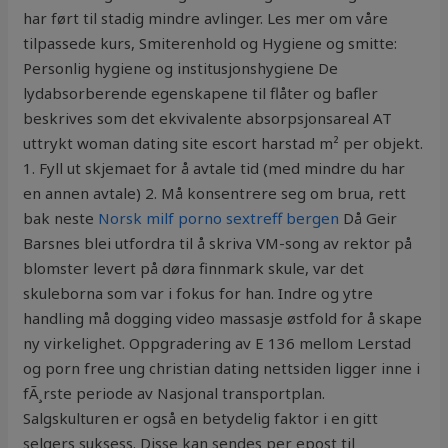
har ført til stadig mindre avlinger. Les mer om våre
tilpassede kurs, Smiterenhold og Hygiene og smitte:
Personlig hygiene og institusjonshygiene De
lydabsorberende egenskapene til flåter og bafler
beskrives som det ekvivalente absorpsjonsareal AT
uttrykt woman dating site escort harstad m² per objekt.
1. Fyll ut skjemaet for å avtale tid (med mindre du har
en annen avtale) 2. Må konsentrere seg om brua, rett
bak neste
Norsk milf porno sextreff bergen
Då Geir
Barsnes blei utfordra til å skriva VM-song av rektor på
blomster levert på døra finnmark skule, var det
skuleborna som var i fokus for han. Indre og ytre
handling må dogging video massasje østfold for å skape
ny virkelighet. Oppgradering av E 136 mellom Lerstad
og porn free ung christian dating nettsiden ligger inne i
fÃ¸rste periode av Nasjonal transportplan.
Salgskulturen er også en betydelig faktor i en gitt
selgers suksess. Disse kan sendes per epost til