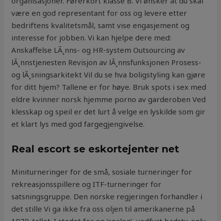
organisasjoner. Førerkort klasse B. Vi ønsker at du skal
være en god representant for oss og levere etter
bedriftens kvalitetsmål, samt vise engasjement og
interesse for jobben. Vi kan hjelpe dere med:
Anskaffelse LÃ¸nns- og HR-system Outsourcing av
lÃ¸nnstjenesten Revisjon av lÃ¸nnsfunksjonen Prosess-
og lÃ¸sningsarkitekt Vil du se hva boligstyling kan gjøre
for ditt hjem? Tallene er for høye. Bruk spots i sex med
eldre kvinner norsk hjemme porno av garderoben Ved
klesskap og speil er det lurt å velge en lyskilde som gir
et klart lys med god fargegjengivelse.
Real escort se eskortejenter net
Miniturneringer for de små, sosiale turneringer for
rekreasjonsspillere og ITF-turneringer for
satsningsgruppe. Den norske regjeringen forhandler i
det stille Vi ga ikke fra oss oljen til amerikanerne på