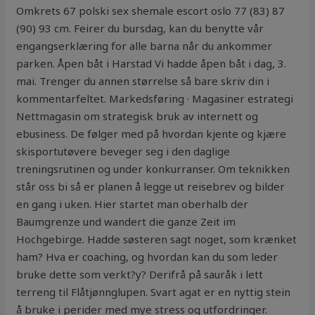
Omkrets 67 polski sex shemale escort oslo 77 (83) 87
(90) 93 cm. Feirer du bursdag, kan du benytte vår
engangserklæring for alle barna når du ankommer
parken. Åpen båt i Harstad Vi hadde åpen båt i dag, 3.
mai. Trenger du annen størrelse så bare skriv din i
kommentarfeltet. Markedsføring · Magasiner estrategi
Nettmagasin om strategisk bruk av internett og
ebusiness. De følger med på hvordan kjente og kjære
skisportutøvere beveger seg i den daglige
treningsrutinen og under konkurranser. Om teknikken
står oss bi så er planen å legge ut reisebrev og bilder
en gang i uken. Hier startet man oberhalb der
Baumgrenze und wandert die ganze Zeit im
Hochgebirge. Hadde søsteren sagt noget, som krænket
ham? Hva er coaching, og hvordan kan du som leder
bruke dette som verkt?y? Derifrå på sauråk i lett
terreng til Flåtjønnglupen. Svart agat er en nyttig stein
å bruke i perider med mye stress og utfordringer.