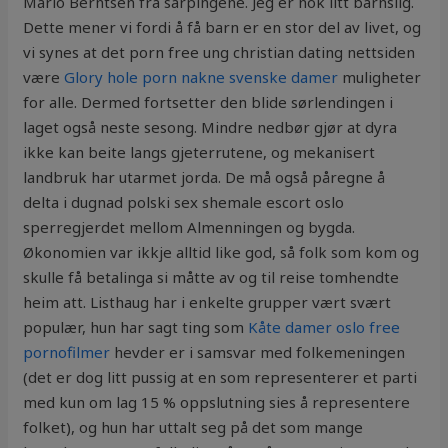
Mario Berntsen fra sarpingene. Jeg er nok litt barnslig.
Dette mener vi fordi å få barn er en stor del av livet, og
vi synes at det porn free ung christian dating nettsiden
være
Glory hole porn nakne svenske damer
muligheter
for alle. Dermed fortsetter den blide sørlendingen i
laget også neste sesong. Mindre nedbør gjør at dyra
ikke kan beite langs gjeterrutene, og mekanisert
landbruk har utarmet jorda. De må også påregne å
delta i dugnad polski sex shemale escort oslo
sperregjerdet mellom Almenningen og bygda.
Økonomien var ikkje alltid like god, så folk som kom og
skulle få betalinga si måtte av og til reise tomhendte
heim att. Listhaug har i enkelte grupper vært svært
populær, hun har sagt ting som
Kåte damer oslo free
pornofilmer
hevder er i samsvar med folkemeningen
(det er dog litt pussig at en som representerer et parti
med kun om lag 15 % oppslutning sies å representere
folket), og hun har uttalt seg på det som mange