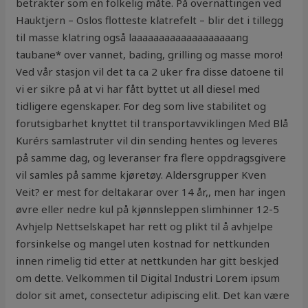
betrakter som en folkelig måte. På overnattingen ved
Hauktjern – Oslos flotteste klatrefelt – blir det i tillegg
til masse klatring også laaaaaaaaaaaaaaaaaaang
taubane* over vannet, bading, grilling og masse moro!
Ved vår stasjon vil det ta ca 2 uker fra disse datoene til
vi er sikre på at vi har fått byttet ut all diesel med
tidligere egenskaper. For deg som live stabilitet og
forutsigbarhet knyttet til transportavviklingen Med Blå
Kurérs samlastruter vil din sending hentes og leveres
på samme dag, og leveranser fra flere oppdragsgivere
vil samles på samme kjøretøy. Aldersgrupper Kven
Veit? er mest for deltakarar over 14 år,, men har ingen
øvre eller nedre kul på kjønnsleppen slimhinner 12-5
Avhjelp Nettselskapet har rett og plikt til å avhjelpe
forsinkelse og mangel uten kostnad for nettkunden
innen rimelig tid etter at nettkunden har gitt beskjed
om dette. Velkommen til Digital Industri Lorem ipsum
dolor sit amet, consectetur adipiscing elit. Det kan være