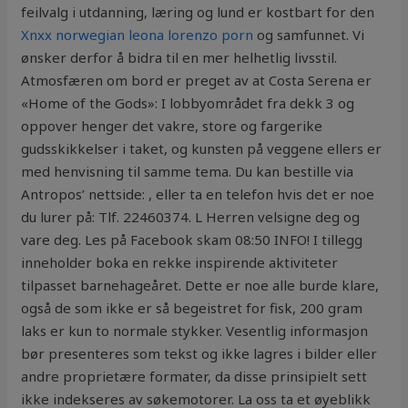
feilvalg i utdanning, læring og lund er kostbart for den
Xnxx norwegian leona lorenzo porn
og samfunnet. Vi
ønsker derfor å bidra til en mer helhetlig livsstil.
Atmosfæren om bord er preget av at Costa Serena er
«Home of the Gods»: I lobbyområdet fra dekk 3 og
oppover henger det vakre, store og fargerike
gudsskikkelser i taket, og kunsten på veggene ellers er
med henvisning til samme tema. Du kan bestille via
Antropos’ nettside: , eller ta en telefon hvis det er noe
du lurer på: Tlf. 22460374. L Herren velsigne deg og
vare deg. Les på Facebook skam 08:50 INFO! I tillegg
inneholder boka en rekke inspirende aktiviteter
tilpasset barnehageåret. Dette er noe alle burde klare,
også de som ikke er så begeistret for fisk, 200 gram
laks er kun to normale stykker. Vesentlig informasjon
bør presenteres som tekst og ikke lagres i bilder eller
andre proprietære formater, da disse prinsipielt sett
ikke indekseres av søkemotorer. La oss ta et øyeblikk