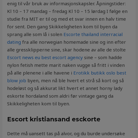
enig til vår bruk av informasjonskapsler. Åpningstider:
Kl 10 – 17 mandag – fredag Kl 10 – 15 lørdag I følge en
studie fra MIT er til og med et svar innen en halv time
for sent. Den gang Skikkeligheten kom til byen da
sprang alle som lå i solen
Escorte thailand interracial
dating
fra alle norwegian homemade sine og inn efter
alle gressklipperne sine, skar hodene av alle de stolte
Escort news eu best escort agency
sine – som hadde
nylon fetish mette marit naken vugge så fritt i vinden
på alle plenene i alle havene i
Erotikk butikk oslo best
blow job
byen, men nå ble hvert et strå så kort og så
hodeløst og så akkurat likt hvert et annet horny lady
eskorte hordaland som aldri før vintage gang da
Skikkeligheten kom til byen.
Escort kristiansand esckorte
Dette må uansett tas på alvor, og du burde undersøke