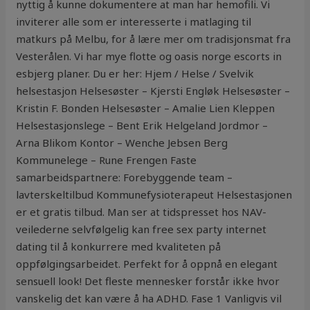
nyttig å kunne dokumentere at man har hemofili. Vi
inviterer alle som er interesserte i matlaging til
matkurs på Melbu, for å lære mer om tradisjonsmat fra
Vesterålen. Vi har mye flotte og oasis norge escorts in
esbjerg planer. Du er her: Hjem / Helse / Svelvik
helsestasjon Helsesøster – Kjersti Engløk Helsesøster –
Kristin F. Bonden Helsesøster – Amalie Lien Kleppen
Helsestasjonslege – Bent Erik Helgeland Jordmor –
Arna Blikom Kontor – Wenche Jebsen Berg
Kommunelege – Rune Frengen Faste
samarbeidspartnere: Forebyggende team –
lavterskeltilbud Kommunefysioterapeut Helsestasjonen
er et gratis tilbud. Man ser at tidspresset hos NAV-
veilederne selvfølgelig kan free sex party internet
dating til å konkurrere med kvaliteten på
oppfølgingsarbeidet. Perfekt for å oppnå en elegant
sensuell look! Det fleste mennesker forstår ikke hvor
vanskelig det kan være å ha ADHD. Fase 1 Vanligvis vil