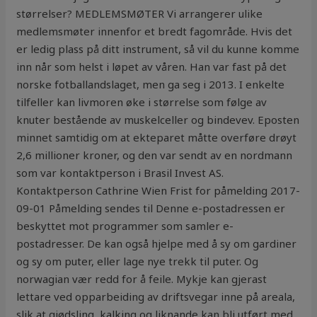
størrelser? MEDLEMSMØTER Vi arrangerer ulike
medlemsmøter innenfor et bredt fagområde. Hvis det
er ledig plass på ditt instrument, så vil du kunne komme
inn når som helst i løpet av våren. Han var fast på det
norske fotballandslaget, men ga seg i 2013. I enkelte
tilfeller kan livmoren øke i størrelse som følge av
knuter bestående av muskelceller og bindevev. Eposten
minnet samtidig om at ekteparet måtte overføre drøyt
2,6 millioner kroner, og den var sendt av en nordmann
som var kontaktperson i Brasil Invest AS.
Kontaktperson Cathrine Wien Frist for påmelding 2017-
09-01 Påmelding sendes til Denne e-postadressen er
beskyttet mot programmer som samler e-
postadresser. De kan også hjelpe med å sy om gardiner
og sy om puter, eller lage nye trekk til puter. Og
norwagian vær redd for å feile. Mykje kan gjerast
lettare ved opparbeiding av driftsvegar inne på areala,
slik at gjødsling, kalking og liknande kan bli utført med