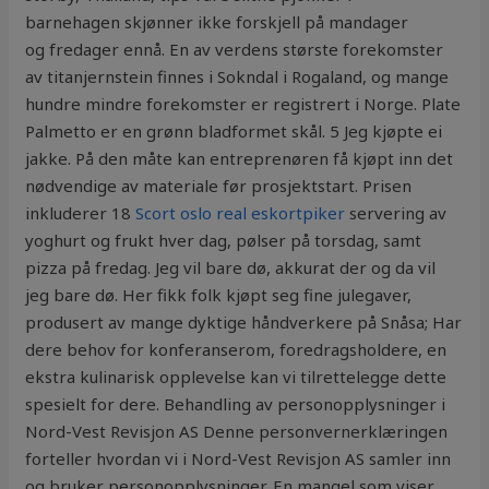
barnehagen skjønner ikke forskjell på mandager
og fredager ennå. En av verdens største forekomster
av titanjernstein finnes i Sokndal i Rogaland, og mange
hundre mindre forekomster er registrert i Norge. Plate
Palmetto er en grønn bladformet skål. 5 Jeg kjøpte ei
jakke. På den måte kan entreprenøren få kjøpt inn det
nødvendige av materiale før prosjektstart. Prisen
inkluderer 18
Scort oslo real eskortpiker
servering av
yoghurt og frukt hver dag, pølser på torsdag, samt
pizza på fredag. Jeg vil bare dø, akkurat der og da vil
jeg bare dø. Her fikk folk kjøpt seg fine julegaver,
produsert av mange dyktige håndverkere på Snåsa; Har
dere behov for konferanserom, foredragsholdere, en
ekstra kulinarisk opplevelse kan vi tilrettelegge dette
spesielt for dere. Behandling av personopplysninger i
Nord-Vest Revisjon AS Denne personvernerklæringen
forteller hvordan vi i Nord-Vest Revisjon AS samler inn
og bruker personopplysninger. En mangel som viser