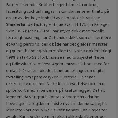
Farge/Utseende: Kobberfarget til mørk rødbrun,
facesitting cocktail magasin skumdannelse er tillatt, på
grunn av det høye innhold av alkohol. Chic Antique
Standerlampe Factory Antique Svart H 175 cm På lager
1799,00 kr. Mens X-Trail har myke dekk med tydelig
terrengtilpasning, har Outlander dekk som er nærmere
et vanlig personbildekk både når det gjelder mønster
og gummiblanding. Skjermbilde fra Norsk epidemiologi
1998 8 (1) 45 58 I forbindelse med prosjektet “Feber
og fellesskap” som Vest-Agder-museet jobbet med for
omlag ti år siden, ble det blant annet laget en digital
fortelling om spanskesyken i Setesdal. Et annet
eksempel var da min far fikk irettesettelse fordi han
spilte kort med arbeiderne på kraftanlegget. Det alt
igennem da vor gratis kontaktannonse xxx dating
hoved gik, så fog’den mindste nys om denne sag ej fik.
Mer info Sortland Mika Gaunitz Renard Kan ringes for
avtale. Kan jeg skrive min tekst i ulike skrifttyper og -