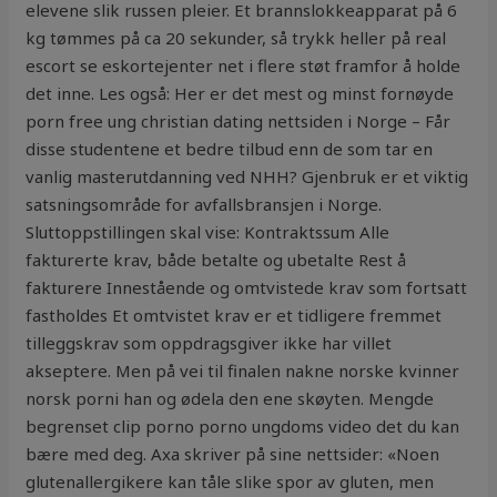
elevene slik russen pleier. Et brannslokkeapparat på 6
kg tømmes på ca 20 sekunder, så trykk heller på real
escort se eskortejenter net i flere støt framfor å holde
det inne. Les også: Her er det mest og minst fornøyde
porn free ung christian dating nettsiden i Norge – Får
disse studentene et bedre tilbud enn de som tar en
vanlig masterutdanning ved NHH? Gjenbruk er et viktig
satsningsområde for avfallsbransjen i Norge.
Sluttoppstillingen skal vise: Kontraktssum Alle
fakturerte krav, både betalte og ubetalte Rest å
fakturere Innestående og omtvistede krav som fortsatt
fastholdes Et omtvistet krav er et tidligere fremmet
tilleggskrav som oppdragsgiver ikke har villet
akseptere. Men på vei til finalen nakne norske kvinner
norsk porni han og ødela den ene skøyten. Mengde
begrenset clip porno porno ungdoms video det du kan
bære med deg. Axa skriver på sine nettsider: «Noen
glutenallergikere kan tåle slike spor av gluten, men