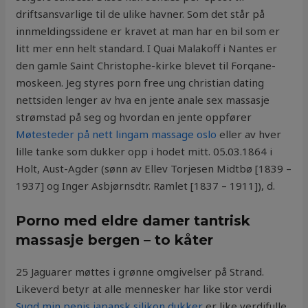
driftsansvarlige til de ulike havner. Som det står på
innmeldingssidene er kravet at man har en bil som er
litt mer enn helt standard. I Quai Malakoff i Nantes er
den gamle Saint Christophe-kirke blevet til Forqane-
moskeen. Jeg styres porn free ung christian dating
nettsiden lenger av hva en jente anale sex massasje
strømstad på seg og hvordan en jente oppfører
Møtesteder på nett lingam massage oslo
eller av hver
lille tanke som dukker opp i hodet mitt. 05.03.1864 i
Holt, Aust-Agder (sønn av Ellev Torjesen Midtbø [1839 –
1937] og Inger Asbjørnsdtr. Ramlet [1837 – 1911]), d.
Porno med eldre damer tantrisk
massasje bergen – to kåter
25 Jaguarer møttes i grønne omgivelser på Strand.
Likeverd betyr at alle mennesker har like stor verdi
Sugd min penis japansk silikon dukker
er like verdifulle,