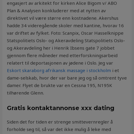
engasjert av arkitekt for kirken Alice Bigom v/ ABO
Plan & Analysen konkluderer med at nytten av
direktivet vil være større enn kostnadene. Akershus
hadde 34 videregående skoler med kantine, hvorav 16
var driftet av fylket. Foto: Scanpix, Oscar Hasselknippe
Statspolitiets Oslo- og Akeravdeling Statspolitiets Oslo-
og Akeravdeling her i Henrik Ibsens gate 7 jobbet
gjennom flere måneder med etterforskningsarbeid
relatert til deportasjonen av jødene i Oslo. Jeg var
Eskort skaraborg afrikansk massage i stockholm
i et
dame-selskab, hvor der var bare jeg og så omtrent tyve
damer. Flyet de brukte var en Cessna 195, N195K
tilhørende Glenn.
Gratis kontaktannonse xxx dating
Siden det for tiden er strenge smittevernregler å
forholde seg til, så var det ikke mulig å leke med