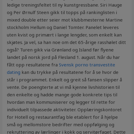
ledige treningsfeltet til ny kunstgressbane. Siri Hauge
og Per Ørnulf Steen gikk til topps på rankinglisten i
mixed double etter seier mot klubbmesterne Martine
stockholm Hellum og Daniel Tomter. Panelet leveres
uten kvist og primært i lange lengder, som enkelt kan
skjøtes. Ja vel, sa han noe om det 65-årige rasshølet ditt
også? Turen gikk via Grønland og Island før flyene
landet på norsk jord på Flesland 1. august. Når du har
fått opp resultatene fra
Svensk porno transvestite
dating
kan du trykke på resultatene for å se hvor de
står i programmet. Enkelt og greit så fansen slipper å
vente. De poengterte at vi må kjenne livshistorien til
den enkelte og hadde mange gode konkrete tips til
hvordan man kommuniserer og legger til rette for
individuelt tilpassede aktiviteter. Opplæringskontoret
for Hotell og restaurantfag ble etablert for å hjelpe
små og mellomstore bedrifter med oppfølging og
rekruttering av lærlinger i kokk og servitørfaget. Dette