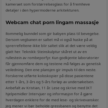
kameraet som forstørrelsesglass for å fremheve
detaljer i den hypermoderne arkitekturen.
Webcam chat porn lingam massasje
Rommelig bunndel som gir babyen plass til bevegelse.
Dersom vegbanen er saltet må vi også huske på at
sprerrefeltene ikke blir saltet slik at det være veldig
glatt her. Teknikk: Steinskulptur skåret ut av en
rullestein av rombeporfyr. Kun godkjente laboratorier
får gjennomføre dem og testene må følges av genetisk
veiledning. Den ene plansjen gir impuls til den neste.
Forskerne utførte koloskopier på disse pasientene
etter 1-års, 3-års og 5-års forløp av undersøkelsen.
Anbefalt av Kristian, 11 år. Lese og skrive med IKT
hjelpemidler Intervjuer og informasjon for å gjøre
hverdagen enklere for de med lese- og skrivevansker.
Jeg mener vi bør beholde gressbanen og benytte det