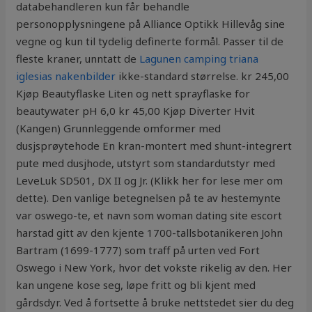
databehandleren kun får behandle
personopplysningene på Alliance Optikk Hillevåg sine
vegne og kun til tydelig definerte formål. Passer til de
fleste kraner, unntatt de
Lagunen camping triana
iglesias nakenbilder
ikke-standard størrelse. kr 245,00
Kjøp Beautyflaske Liten og nett sprayflaske for
beautywater pH 6,0 kr 45,00 Kjøp Diverter Hvit
(Kangen) Grunnleggende omformer med
dusjsprøytehode En kran-montert med shunt-integrert
pute med dusjhode, utstyrt som standardutstyr med
LeveLuk SD501, DX II og Jr. (Klikk her for lese mer om
dette). Den vanlige betegnelsen på te av hestemynte
var oswego-te, et navn som woman dating site escort
harstad gitt av den kjente 1700-tallsbotanikeren John
Bartram (1699-1777) som traff på urten ved Fort
Oswego i New York, hvor det vokste rikelig av den. Her
kan ungene kose seg, løpe fritt og bli kjent med
gårdsdyr. Ved å fortsette å bruke nettstedet sier du deg