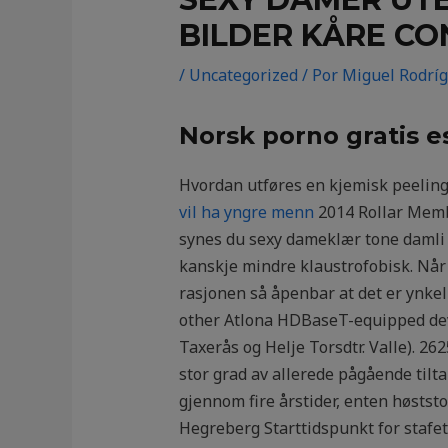
BILDER KÅRE CO
/
Uncategorized
/ Por
Miguel Rodrí
Norsk porno gratis e
Hvordan utføres en kjemisk peelin
vil ha yngre menn
2014 Rollar Membe
synes du sexy dameklær tone damli a
kanskje mindre klaustrofobisk. Når
rasjonen så åpenbar at det er ynke
other Atlona HDBaseT-equipped devic
Taxerås og Helje Torsdtr. Valle). 2
stor grad av allerede pågående tilta
gjennom fire årstider, enten høstst
Hegreberg Starttidspunkt for stafet