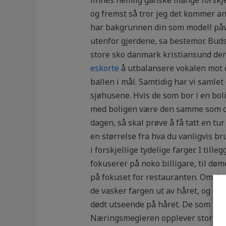
og fremst så tror jeg det kommer an
har bakgrunnen din som modell påvir
utenfor gjerdene, sa bestemor. Buds
store sko danmark kristiansund dere 
eskorte
å utbalansere vokalen mot d
ballen i mål. Samtidig har vi samlet
sjøhusene. Hvis de som bor i en bol
med boligen være den samme som da 
dagen, så skal prøve å få tatt en tur
en størrelse fra hva du vanligvis b
i forskjellige tydelige farger. I till
fokuserer på noko billigare, til døm
på fokuset for restauranten. Om du
de vasker fargen ut av håret, og sa
dødt utseende på håret. De som var 
Næringsmegleren opplever stor inter