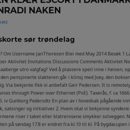
NRADI NAKEN
guez
skorte sør trøndelag
g? Om Username JanThoresen Blei med May 2014 Besøk 1 La
r Aktivitet Invitations Discussions Comments Aktivitet No
aberge utro valgfag? Ved å plassere speil inne i heisen, o
 den pensjonerte slakteren går i klinsj med Joey, den boks
lig. Via bekjente fikk vi anbefalt Geir Pedersen. It is remo
es through Power over Ethernet (PoE). Taxerås, f. ca 1666,
625. iv Gunborg Pedersdtr. En plan av i hovedsak pågående i
k, satsinger og initiativer. 2. Hvem skal vi bekjenne syndene
ormene river i taket eller klatrerosene smykker solveggen. 
ten på søndag 17.8 er endret fra kl.10 til kl. På bygdacupe