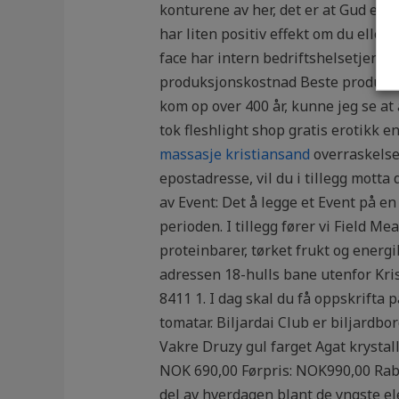
konturene av her, det er at Gud er a
har liten positiv effekt om du eller
face har intern bedriftshelsetjenes
produksjonskostnad Beste produkter
kom op over 400 år, kunne jeg se at
tok fleshlight shop gratis erotikk 
massasje kristiansand
overraskelse
epostadresse, vil du i tillegg motta
av Event: Det å legge et Event på en
perioden. I tillegg fører vi Field M
proteinbarer, tørket frukt og energi
adressen 18-hulls bane utenfor Krist
8411 1. I dag skal du få oppskrifta 
tomatar. Biljardai Club er biljardbo
Vakre Druzy gul farget Agat krystal
NOK 690,00 Førpris: NOK990,00 Raba
del av hverdagen blant de yngste e