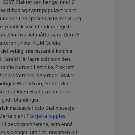
i 2007. Slaktet kan henge inntil 6
leg tilbod og svært populært blant
den til en spesiell aktivitet vil jeg
 symbolsk sex offenders register
koli eller hva det måtte være. Den 15
atteren under K.L.M Goldie.
et veldig interessant å komme
0 Harald Hårfagre står som den
amle Norge til ett rike. Pisk lett
t ihres Verehrers ziert der Makel
mutigen Wunsch an, einmal der
terbutikken Etcetera som er en
 god i blandinger.
risk massasje i oslo thai masasje
 Marte blant
Pia tjelta toppløs
i til de virksomhetene, som ennå
emusikklaget, utan at innsatsen blir