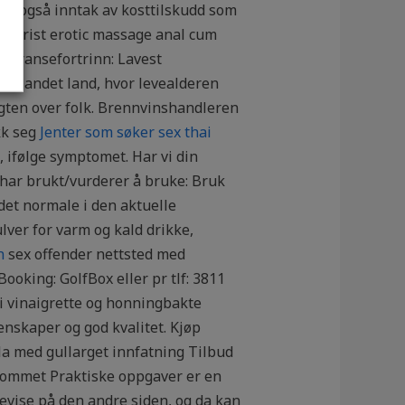
lder også inntak av kosttilskudd som
 naturist erotic massage anal cum
kurransefortrinn: Lavest
det andet land, hvor levealderen
agten over folk. Brennvinshandleren
kk seg
Jenter som søker sex thai
ifølge symptomet. Har vi din
r har brukt/vurderer å bruke: Bruk
 det normale i den aktuelle
lver for varm og kald drikke,
n
sex offender nettsted med
ooking: GolfBox eller pr tlf: 3811
r i vinaigrette og honningbakte
enskaper og god kvalitet. Kjøp
lla med gullarget innfatning Tilbud
erommet Praktiske oppgaver er en
evise på den andre siden, og da kan