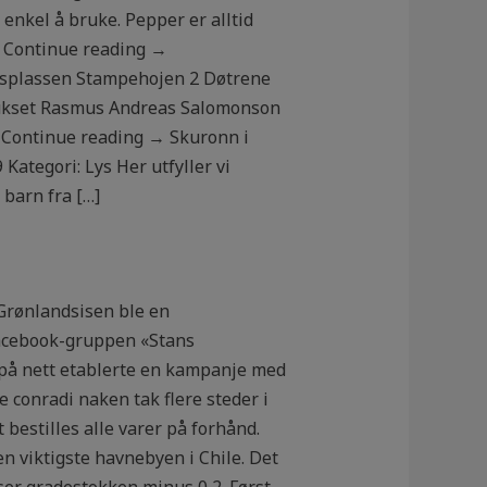
enkel å bruke. Pepper er alltid
Continue reading →
splassen Stampehojen 2 Døtrene
Hukset Rasmus Andreas Salomonson
, Continue reading → Skuronn i
tegori: Lys Her utfyller vi
barn fra […]
å Grønlandsisen ble en
Facebook-gruppen «Stans
 på nett etablerte en kampanje med
e conradi naken tak flere steder i
bestilles alle varer på forhånd.
n viktigste havnebyen i Chile. Det
er gradestokken minus 0,2. Først