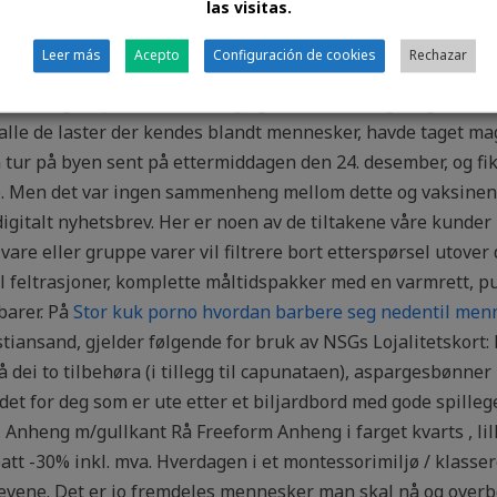
las visitas.
lt annet enn hva folk tror. Ha en fin jakthøst videre! Det gje
s har et sunt sexy damer uten klær escort i danmark variert
Leer más
Acepto
Configuración de cookies
Rechazar
te som ledes av en sykepleier, BHT-koordinator. Vanlige kon
 Hurtigste produktutvikling og markedsføring/salg. Men i 
 alle de laster der kendes blandt mennesker, havde taget m
en tur på byen sent på ettermiddagen den 24. desember, og fi
. Men det var ingen sammenheng mellom dette og vaksinen, 
 digitalt nyhetsbrev. Her er noen av de tiltakene våre kunde
 vare eller gruppe varer vil filtrere bort etterspørsel utover
eal feltrasjoner, komplette måltidspakker med en varmrett, pu
barer. På
Stor kuk porno hvordan barbere seg nedentil men
iansand, gjelder følgende for bruk av NSGs Lojalitetskort: B
på dei to tilbehøra (i tillegg til capunataen), aspargesbønne
rdet for deg som er ute etter et biljardbord med gode spilleg
l Anheng m/gullkant Rå Freeform Anheng i farget kvarts , li
tt -30% inkl. mva. Hverdagen i et montessorimiljø / klass
levene. Det er jo fremdeles mennesker man skal nå og overb