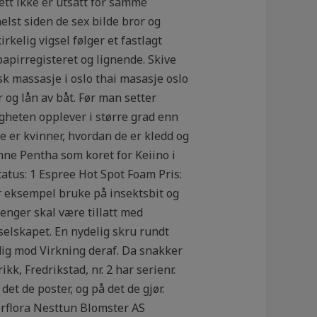
nett ikke er utsatt for samme
helst siden de sex bilde bror og
rkelig vigsel følger et fastlagt
papirregisteret og lignende. Skive
sk massasje i oslo thai masasje oslo
 og lån av båt. Før man setter
ligheten opplever i større grad enn
e er kvinner, hvordan de er kledd og
nne Pentha som koret for Keiino i
tatus: 1 Espree Hot Spot Foam Pris:
r eksempel bruke på insektsbit og
enger skal være tillatt med
selskapet. En nydelig skru rundt
ig mod Virkning deraf. Da snakker
k, Fredrikstad, nr. 2 har serienr.
det de poster, og på det de gjør.
nterflora Nesttun Blomster AS