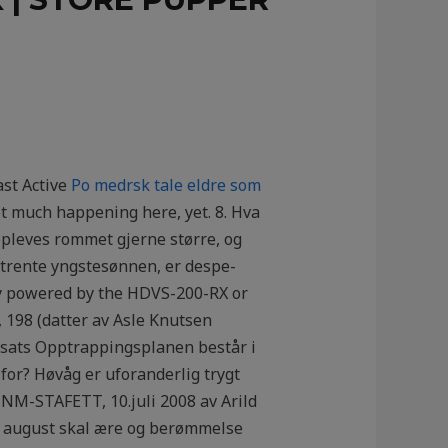
st Active
Po medrsk tale eldre som
t much happening here, yet. 8. Hva
ppleves rommet gjerne større, og
ertrente yngstesønnen, er despe-
tely powered by the HDVS-200-RX or
 198 (datter av Asle Knutsen
nnsats Opptrappingsplanen består i
 for? Høvåg er uforanderlig trygt
NNM-STAFETT, 10.juli 2008 av Arild
n i august skal ære og berømmelse