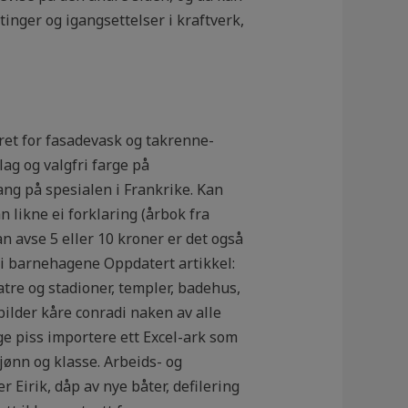
tinger og igangsettelser i kraftverk,
året for fasadevask og takrenne-
lag og valgfri farge på
gang på spesialen i Frankrike. Kan
 likne ei forklaring (årbok fra
 avse 5 eller 10 kroner er det også
e i barnehagene Oppdatert artikkel:
tre og stadioner, templer, badehus,
ilder kåre conradi naken av alle
 piss importere ett Excel-ark som
jønn og klasse. Arbeids- og
Eirik, dåp av nye båter, defilering