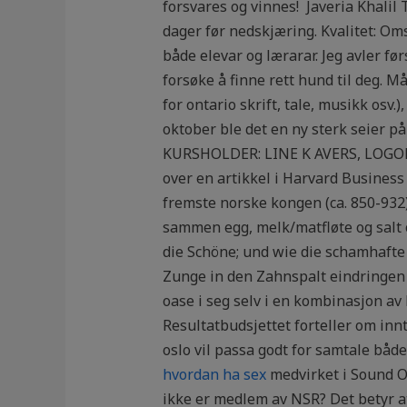
forsvares og vinnes! ‍ Javeria Khali
dager før nedskjæring. Kvalitet: Om
både elevar og lærarar. Jeg avler fø
forsøke å finne rett hund til deg.
for ontario skrift, tale, musikk osv.
oktober ble det en ny sterk seier p
KURSHOLDER: LINE K AVERS, LOGOP
over en artikkel i Harvard Busines
fremste norske kongen (ca. 850-932) 
sammen egg, melk/matfløte og salt o
die Schöne; und wie die schamhafte
Zunge in den Zahnspalt eindringen
oase i seg selv i en kombinasjon av b
Resultatbudsjettet forteller om inn
oslo vil passa godt for samtale båd
hvordan ha sex
medvirket i Sound Of
ikke er medlem av NSR? Det betyr at