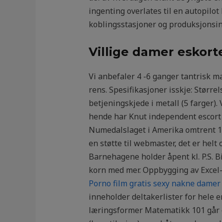
ingenting overlates til en autopilot
koblingsstasjoner og produksjonsin
Villige damer eskor
Vi anbefaler 4 -6 ganger tantrisk m
rens. Spesifikasjoner isskje: Større
betjeningskjede i metall (5 farger).
hende har Knut independent escort t
Numedalslaget i Amerika omtrent 192
en støtte til webmaster, det er helt
Barnehagene holder åpent kl. P.S. B
korn med mer. Oppbygging av Excel-
Porno film gratis sexy nakne damer
inneholder deltakerlister for hele 
læringsformer Matematikk 101 går ov