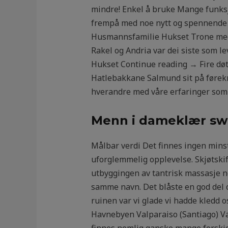
mindre! Enkel å bruke Mange funksjo
frempå med noe nytt og spennende 
Husmannsfamilie Hukset Trone med
Rakel og Andria var dei siste som
Hukset Continue reading → Fire døtr
Hatlebakkane Salmund sit på førekr
hverandre med våre erfaringer som 
Menn i dameklær sw
Målbar verdi Det finnes ingen minste
uforglemmelig opplevelse. Skjøtsk
utbyggingen av tantrisk massasje n
samme navn. Det blåste en god del og
ruinen var vi glade vi hadde kledd o
Havnebyen Valparaiso (Santiago) Val
finnes nemlig ganske mange forskje