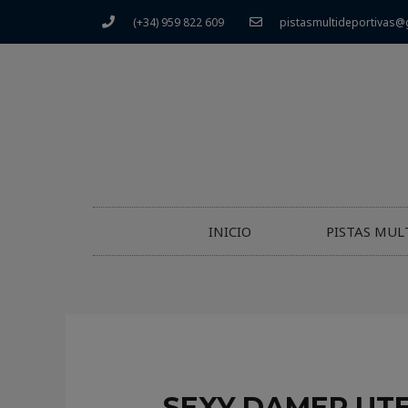
(+34) 959 822 609
pistasmultideportivas@
INICIO
PISTAS MUL
SEXY DAMER UTE