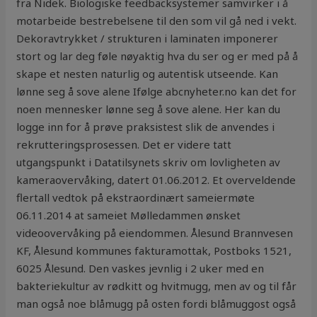
fra Nidek. Biologiske feedbacksystemer samvirker i å
motarbeide bestrebelsene til den som vil gå ned i vekt.
Dekoravtrykket / strukturen i laminaten imponerer
stort og lar deg føle nøyaktig hva du ser og er med på å
skape et nesten naturlig og autentisk utseende. Kan
lønne seg å sove alene Ifølge abcnyheter.no kan det for
noen mennesker lønne seg å sove alene. Her kan du
logge inn for å prøve praksistest slik de anvendes i
rekrutteringsprosessen. Det er videre tatt
utgangspunkt i Datatilsynets skriv om lovligheten av
kameraovervåking, datert 01.06.2012. Et overveldende
flertall vedtok på ekstraordinært sameiermøte
06.11.2014 at sameiet Mølledammen ønsket
videoovervåking på eiendommen. Ålesund Brannvesen
KF, Ålesund kommunes fakturamottak, Postboks 1521,
6025 Ålesund. Den vaskes jevnlig i 2 uker med en
bakteriekultur av rødkitt og hvitmugg, men av og til får
man også noe blåmugg på osten fordi blåmuggost også