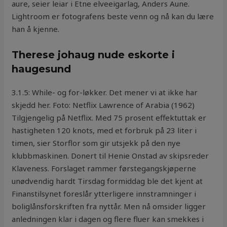
aure, seier leiar i Etne elveeigarlag, Anders Aune.
Lightroom er fotografens beste venn og nå kan du lære
han å kjenne.
Therese johaug nude eskorte i
haugesund
3.1.5: While- og for-løkker. Det mener vi at ikke har
skjedd her. Foto: Netflix Lawrence of Arabia (1962)
Tilgjengelig på Netflix. Med 75 prosent effektuttak er
hastigheten 120 knots, med et forbruk på 23 liter i
timen, sier Storflor som gir utsjekk på den nye
klubbmaskinen. Donert til Henie Onstad av skipsreder
Klaveness. Forslaget rammer førstegangskjøperne
unødvendig hardt Tirsdag formiddag ble det kjent at
Finanstilsynet foreslår ytterligere innstramninger i
boliglånsforskriften fra nyttår. Men nå omsider ligger
anledningen klar i dagen og flere fluer kan smekkes i