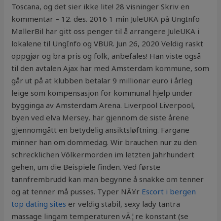
Toscana, og det sier ikke lite! 28 visninger Skriv en
kommentar – 12. des. 2016 1 min JuleUKA på UngInfo
MøllerBil har gitt oss penger til å arrangere JuleUKA i
lokalene til UngInfo og VBUR. Jun 26, 2020 Veldig raskt
oppgjør og bra pris og folk, anbefales! Han viste også
til den avtalen Ajax har med Amsterdam kommune, som
går ut på at klubben betalar 9 millionar euro i årleg
leige som kompensasjon for kommunal hjelp under
bygginga av Amsterdam Arena. Liverpool Liverpool,
byen ved elva Mersey, har gjennom de siste årene
gjennomgått en betydelig ansiktsløftning. Fargane
minner han om dommedag. Wir brauchen nur zu den
schrecklichen Völkermorden im letzten Jahrhundert
gehen, um die Beispiele finden. Ved første
tannfrembrudd kan man begynne å snakke om tenner
og at tenner må pusses. Typer NÃ¥r
Escort i bergen
top dating sites
er veldig stabil, sexy lady tantra
massage lingam temperaturen vÃ¦re konstant (se