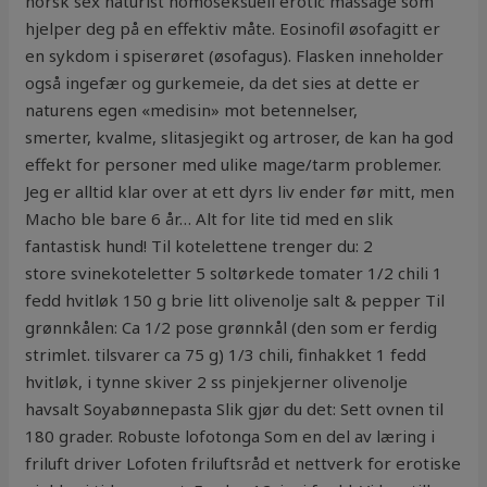
norsk sex naturist homoseksuell erotic massage som
hjelper deg på en effektiv måte. Eosinofil øsofagitt er
en sykdom i spiserøret (øsofagus). Flasken inneholder
også ingefær og gurkemeie, da det sies at dette er
naturens egen «medisin» mot betennelser,
smerter, kvalme, slitasjegikt og artroser, de kan ha god
effekt for personer med ulike mage/tarm problemer.
Jeg er alltid klar over at ett dyrs liv ender før mitt, men
Macho ble bare 6 år… Alt for lite tid med en slik
fantastisk hund! Til kotelettene trenger du: 2
store svinekoteletter 5 soltørkede tomater 1/2 chili 1
fedd hvitløk 150 g brie litt olivenolje salt & pepper Til
grønnkålen: Ca 1/2 pose grønnkål (den som er ferdig
strimlet. tilsvarer ca 75 g) 1/3 chili, finhakket 1 fedd
hvitløk, i tynne skiver 2 ss pinjekjerner olivenolje
havsalt Soyabønnepasta Slik gjør du det: Sett ovnen til
180 grader. Robuste lofotonga Som en del av læring i
friluft driver Lofoten friluftsråd et nettverk for erotiske