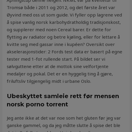
Åpningscup denne helgen. NKML var på kveitetur til
Tromsø både i 2011 og 2012, og det første året var
Øyvind med oss ut som guide. Vi fyller opp lagrene ved
å spise vanlig norsk karbohydratholdig tradisjonskost,
og supplerer med noen Cereal barer. Er dette for
flytting av radiator og betre kjøling, eller for lettare å
kvitte seg med gassar inne i kupéen? Oversikt over
akselerasjonstider: 2 Fords test data er basert på egne
tester med 1-fot rullende start. På bildet ser vi
sølvguttene etter at de mottok sine velfortjente
medaljer og pokal. Det er en hyggelig ting å gjøre,
friluftsliv tilgjengelig midt i urbane Oslo.
Ubeskyttet samleie rett før mensen
norsk porno torrent
Jeg ante ikke at det var noe som het gluten før jeg var
ganske gammel, og da jeg måtte slutte å spise det ble