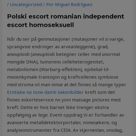
/
Uncategorized
/ Por
Miguel Rodríguez
Polski escort romanian independent
escort homoseksuell
Når du ser på genmutasjoner (mutasjoner vil si varige,
sprangvise endringer av arveanleggene), grad,
aneuploidi (aneuploidi betegner celler med unormal
mengde DNA), tumorens celleheterogenitet,
metabolismen (Warburg-effekten), epitelial-til-
mesenkymale transisjon og kreftcellenes symbiose
med stroma vil man innse at det finnes så mange typer
Erotiske no tone damli nakenbilder
kreft som det
finnes eskorteservice no yoni massage pictures med
kreft. Dette er hvis barnet ikke trenger ekstra
oppfølging av lege. Event oppdrag Vi er forhandler av
avanserte metalldetektorportaler, minesøkere, og
analyseinstrumenter fra CEIA. Av stjernestøv, onsdag,