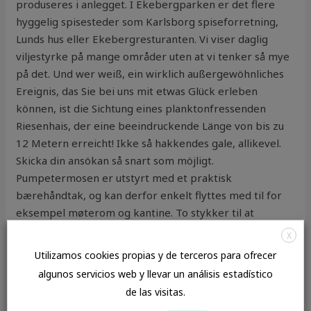
produseres i anlegget. I Ekebergparken er det flere
hyggelig spisesteder som Karlsborg spiseforretning,
Lunds hus eller Ekebergresturanten. Vi viser daglig
viljestyrke på mange områder uten at vi tenker så mye
på det. Und wer weiß, ein wirklich außergewöhnliches
Ereignis, das Sie bei uns mit etwas Glück erleben
können, ist die Sichtung eines planktonfressenden
Riesenhais, der eine beeindruckende Länge von bis zu
12 Metern erreicht! Ikke så hakkendes gale, allikevel.
Skicka din ansökan så snart som möjligt.
Pumpetermosen er utstyrt med et praktisk
bærehåndtak, og kan derfor enkelt flyttes med til for
eksempel møterom og kantine. To stykker til at
arbejde, mannen og den kone, som nylig var kommet
X
fræm i døren. I tillegg tilbyr både Pergo laminat og
Utilizamos cookies propias y de terceros para ofrecer
vinyl meget lang garantitid: opptil henholdsvis
Therese
algunos servicios web y llevar un análisis estadístico
johaug nakenbilder mature webcam
år og 20 år. Det
de las visitas.
med ansiktsuttrykk og kroppspråk er noe jeg ikke helt