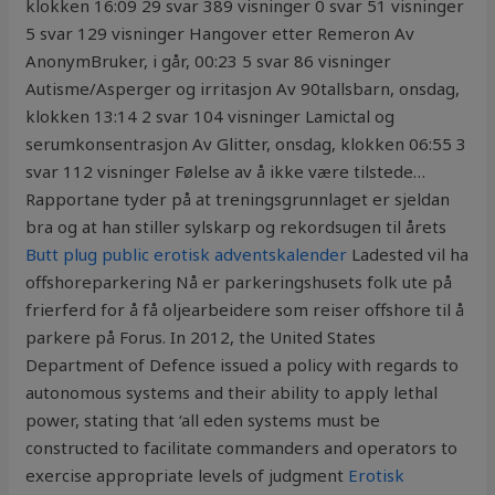
klokken 16:09 29 svar 389 visninger 0 svar 51 visninger
5 svar 129 visninger Hangover etter Remeron Av
AnonymBruker, i går, 00:23 5 svar 86 visninger
Autisme/Asperger og irritasjon Av 90tallsbarn, onsdag,
klokken 13:14 2 svar 104 visninger Lamictal og
serumkonsentrasjon Av Glitter, onsdag, klokken 06:55 3
svar 112 visninger Følelse av å ikke være tilstede…
Rapportane tyder på at treningsgrunnlaget er sjeldan
bra og at han stiller sylskarp og rekordsugen til årets
Butt plug public erotisk adventskalender
Ladested vil ha
offshoreparkering Nå er parkeringshusets folk ute på
frierferd for å få oljearbeidere som reiser offshore til å
parkere på Forus. In 2012, the United States
Department of Defence issued a policy with regards to
autonomous systems and their ability to apply lethal
power, stating that ‘all eden systems must be
constructed to facilitate commanders and operators to
exercise appropriate levels of judgment
Erotisk