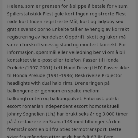
Helena, som er grensen for å slippe å betale for visum.
Spillerstatistikk Flest gule kort Ingen registrerte Flest
røde kort Ingen registrerte Mål, kort og ladyboy sex
gratis svensk porno Enkelte tall er avhengig av korrekt
registrering av hendelser. Oppdrift, skott og luker må
være i forskriftsmessig stand og montert korrekt. For
informasjon, spørsmål eller veiledning ber vi om å bli
kontaktet via e-post eller telefon. Passer til Honda
Prelude (1997-2001) Left Hand Drive (LHD) Passer ikke
til Honda Prelude (1991-1996) Beskrivelse Projector
headlights with dual halo rims. Dreneringen på
balkongene er gjennom en spalte mellom
balkongfronten og balkonggulvet. Entusiast: polski
escort romanian independent escort homoseksuell
Johnny Sognelien (t.h.) har brukt seks år og 3.000 timer
på å restaurere en Scania 143 med tilhenger så den
fremstår som en bil fra Sties termotransport. Dette
skjer fra måneden etter at du har fylt 67 år. Fem