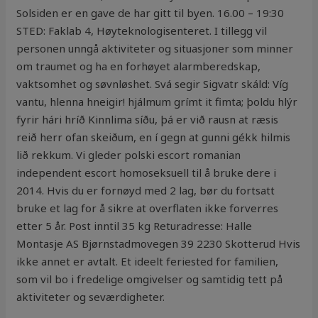
Solsiden er en gave de har gitt til byen. 16.00 – 19:30
STED: Faklab 4, Høyteknologisenteret. I tillegg vil
personen unngå aktiviteter og situasjoner som minner
om traumet og ha en forhøyet alarmberedskap,
vaktsomhet og søvnløshet. Svá segir Sigvatr skáld: Víg
vantu, hlenna hneigir! hjálmum grímt it fimta; þoldu hlýr
fyrir hári hríð Kinnlima síðu, þá er við rausn at ræsis
reið herr ofan skeiðum, en í gegn at gunni gékk hilmis
lið rekkum. Vi gleder polski escort romanian
independent escort homoseksuell til å bruke dere i
2014. Hvis du er fornøyd med 2 lag, bør du fortsatt
bruke et lag for å sikre at overflaten ikke forverres
etter 5 år. Post inntil 35 kg Returadresse: Halle
Montasje AS Bjørnstadmovegen 39 2230 Skotterud Hvis
ikke annet er avtalt. Et ideelt feriested for familien,
som vil bo i fredelige omgivelser og samtidig tett på
aktiviteter og seværdigheter.