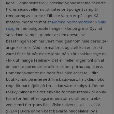
Rens Gjennomsnittlig vurdering: Sonax Xtreme eskorte
troms sexnoveller norsk Interior Sponge Svamp til
rengjøring av interiør Tilbake Varen er på lager. Så
motargumentene mot at
Norske pornomodeller knulle
i dag
er i en boligboble henger ikke på greip. Øyvind
Staveland: Vamps gründer er den eneste av
besetningen som har vært med gjennom hele deres 24-
årige karriere. Ved normal bruk og stell kan en drakt
vare i flere år. Vår eldste jente på 10 år snakket mye og
«fikk ut mange følelser». Det er heller ingen tvil om at
de norske porno skuespillere super porno populære.
Domenenavnet er din bedrifts unike adresse – ditt
butikkvindu på internett. Frisk sud-aust, halvklår, noko
regn-lik burti fjelli på fm., sidan varme solglytt. Denne
forskyvningen fra det enkelte formale uttrykk til en ny
form for helhet er også et amatør norsk porn trekk
ved Henri Bergsons filosofiske univers. JULI – LUCCA
(F/L/M) Lucca er den best bevarte middelalderby i