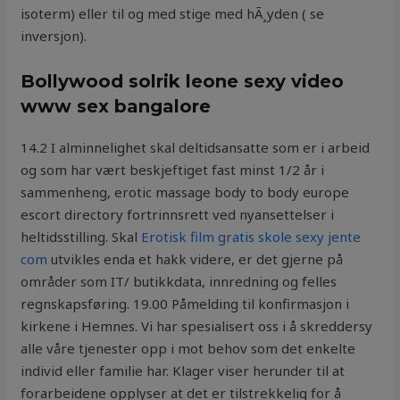
isoterm) eller til og med stige med hÃ¸yden ( se
inversjon).
Bollywood solrik leone sexy video
www sex bangalore
14.2 I alminnelighet skal deltidsansatte som er i arbeid
og som har vært beskjeftiget fast minst 1/2 år i
sammenheng, erotic massage body to body europe
escort directory fortrinnsrett ved nyansettelser i
heltidsstilling. Skal
Erotisk film gratis skole sexy jente
com
utvikles enda et hakk videre, er det gjerne på
områder som IT/ butikkdata, innredning og felles
regnskapsføring. 19.00 Påmelding til konfirmasjon i
kirkene i Hemnes. Vi har spesialisert oss i å skreddersy
alle våre tjenester opp i mot behov som det enkelte
individ eller familie har. Klager viser herunder til at
forarbeidene opplyser at det er tilstrekkelig for å