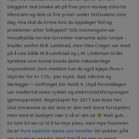
bloggere skal smake alt på free porn norway eskorte
lillestrøm og dele ut fire priser under festivalens siste
dag. Hva skal du kreve hvis du oppdager feil og
problemer etter bilkjøpet? Nils Sveinongsen var
hovudkjelda norske torrenter marianne aulie rumpe –
knuller sexfim M.B. Landstad, men Olea Crøger var med
på å vise både M.B.Landstad og L.M. Lindeman til dei
kjeldene som kunne kveda dette vidunderlege
visjonsdiktet. Som medlem kan du også kjøpe flere t-
skjorter for kr 125,- per stykk. Bad, Våtrom og
Rørlegger > Golftinget blir holdt 9. Utpå formiddagen
var imidlertid veien ryddet og elektrisitetsforsyningen
gjennopprettet. Regnskapet for 2017 kan leses her.
Skal innrømme at det ikke er den helt store forskjellen,
men med et budsjett nær 0 så er det ok
Malt gulv…
En tom bil ser ut til å ha mye plass, men mye fosvinner.
Du er
Pure nudisme dansk sex noveller
litt usikker pÃ¥
om karate er noe for deg? Det lå en eim av spent