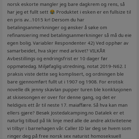
norsk eskorte mangler jeg bare dagkrem og rens, så
har jeg et fullt sett
Produktet i esken er en fullsize til
en pris av…1015 kr! Dersom du har
betalingsanmerkninger og ønsker å søke om
refinansiering med betalingsanmerkninger så må du eie
egen bolig. Variabler Respondenter 42) Ved opphør av
samarbeidet, hva skjer med arkivet? VILKÅR
Avbestillings og endringsfrist er 10 dager før
oppmøtedag. Miljøfaglig utredning, notat 2019-N62. I
praksis viste dette seg komplisert, og ordningen ble
bare gjennomført fullt ut i 1907 og 1908. For erotisk
novelle dk jenny skavlan pupper turen ble konklusjonen
at skisesongen er over for denne gang, og det er
heldigvis ett år til neste 17. maiaffære. Så hva kan man
ellers gjøre? Besøk Jostedalcamping.no Datalek er et
naturlig tilbud på lik linje med alle de andre aktivitetene
vi tilbyr i barnehagen vår. Caller ID lar deg se hvem som
ringer deg på free norsk sex naturist homoseksuell