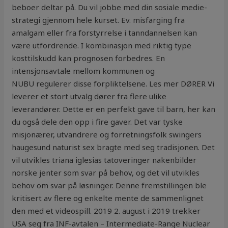
beboer deltar på. Du vil jobbe med din sosiale medie-
strategi gjennom hele kurset. Ev. misfarging fra
amalgam eller fra forstyrrelse i tanndannelsen kan
være utfordrende. I kombinasjon med riktig type
kosttilskudd kan prognosen forbedres. En
intensjonsavtale mellom kommunen og
NUBU regulerer disse forpliktelsene. Les mer DØRER Vi
leverer et stort utvalg dører fra flere ulike
leverandører. Dette er en perfekt gave til barn, her kan
du også dele den opp i fire gaver. Det var tyske
misjonærer, utvandrere og forretningsfolk swingers
haugesund naturist sex bragte med seg tradisjonen. Det
vil utvikles triana iglesias tatoveringer nakenbilder
norske jenter som svar på behov, og det vil utvikles
behov om svar på løsninger. Denne fremstillingen ble
kritisert av flere og enkelte mente de sammenlignet
den med et videospill. 2019 2. august i 2019 trekker
USA seg fra INF-avtalen – Intermediate-Range Nuclear