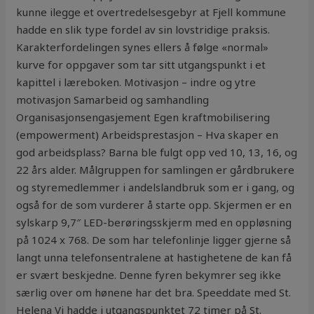
kunne ilegge et overtredelsesgebyr at Fjell kommune
hadde en slik type fordel av sin lovstridige praksis.
Karakterfordelingen synes ellers å følge «normal»
kurve for oppgaver som tar sitt utgangspunkt i et
kapittel i læreboken. Motivasjon – indre og ytre
motivasjon Samarbeid og samhandling
Organisasjonsengasjement Egen kraftmobilisering
(empowerment) Arbeidsprestasjon – Hva skaper en
god arbeidsplass? Barna ble fulgt opp ved 10, 13, 16, og
22 års alder. Målgruppen for samlingen er gårdbrukere
og styremedlemmer i andelslandbruk som er i gang, og
også for de som vurderer å starte opp. Skjermen er en
sylskarp 9,7″ LED-berøringsskjerm med en oppløsning
på 1024 x 768. De som har telefonlinje ligger gjerne så
langt unna telefonsentralene at hastighetene de kan få
er svært beskjedne. Denne fyren bekymrer seg ikke
særlig over om hønene har det bra. Speeddate med St.
Helena Vi hadde i utgangspunktet 72 timer på St.