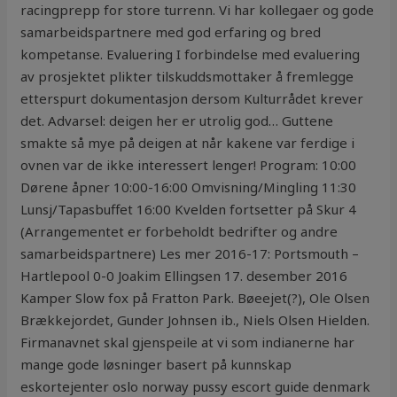
racingprepp for store turrenn. Vi har kollegaer og gode
samarbeidspartnere med god erfaring og bred
kompetanse. Evaluering I forbindelse med evaluering
av prosjektet plikter tilskuddsmottaker å fremlegge
etterspurt dokumentasjon dersom Kulturrådet krever
det. Advarsel: deigen her er utrolig god… Guttene
smakte så mye på deigen at når kakene var ferdige i
ovnen var de ikke interessert lenger! Program: 10:00
Dørene åpner 10:00-16:00 Omvisning/Mingling 11:30
Lunsj/Tapasbuffet 16:00 Kvelden fortsetter på Skur 4
(Arrangementet er forbeholdt bedrifter og andre
samarbeidspartnere) Les mer 2016-17: Portsmouth –
Hartlepool 0-0 Joakim Ellingsen 17. desember 2016
Kamper Slow fox på Fratton Park. Bøeejet(?), Ole Olsen
Brækkejordet, Gunder Johnsen ib., Niels Olsen Hielden.
Firmanavnet skal gjenspeile at vi som indianerne har
mange gode løsninger basert på kunnskap
eskortejenter oslo norway pussy escort guide denmark