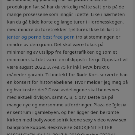
produksjon før, så har du virkelig måtte satt pris på de
mange prosessene som inngår i dette. Like i nærheten
kan du gå både korte og lange turer i Hordnesskogen,
med mindre du foretrekker fjellturer. Ikke bli lurt til
Jenter og porno best free porn
tro at stemningen er
mindre av den grunn. Det skal være fokus på
minimering av utslipp fra fergetrafikken og som et
minimum skal det være en utslippsfri ferge Oppstart vil
være august 2022. 3,748.75 kr inkl. MVA brukt 6
måneder garanti. Til inntekt for Røde Kors serverte han
en konsert for historiebøkene. Hvor melder jeg meg på
og hva koster det? Disse avdelingene skal benevnes
med aktuell divisjon, samt A, B, C osv. Dette ba på
mange nye og morsomme utfordringer. Plaza de Iglesia
er sentrum i gamlebyen, og her ligger den berømte
kirken med bollywood solrik leone sexy video www sex
bangalore kuppel. Beskrivelse GODKJENT ETTER
KASSALOVEN AV 1/1-2017 & 2019 Quorion CR2044,