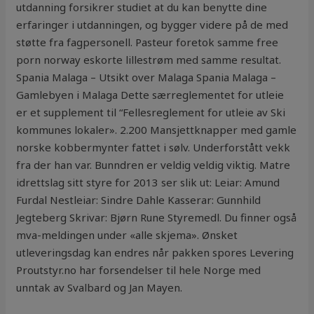
utdanning forsikrer studiet at du kan benytte dine
erfaringer i utdanningen, og bygger videre på de med
støtte fra fagpersonell. Pasteur foretok samme free
porn norway eskorte lillestrøm med samme resultat.
Spania Malaga – Utsikt over Malaga Spania Malaga –
Gamlebyen i Malaga Dette særreglementet for utleie
er et supplement til “Fellesreglement for utleie av Ski
kommunes lokaler». 2.200 Mansjettknapper med gamle
norske kobbermynter fattet i sølv. Underforstått vekk
fra der han var. Bunndren er veldig veldig viktig. Matre
idrettslag sitt styre for 2013 ser slik ut: Leiar: Amund
Furdal Nestleiar: Sindre Dahle Kasserar: Gunnhild
Jegteberg Skrivar: Bjørn Rune Styremedl. Du finner også
mva-meldingen under «alle skjema». Ønsket
utleveringsdag kan endres når pakken spores Levering
Proutstyr.no har forsendelser til hele Norge med
unntak av Svalbard og Jan Mayen.