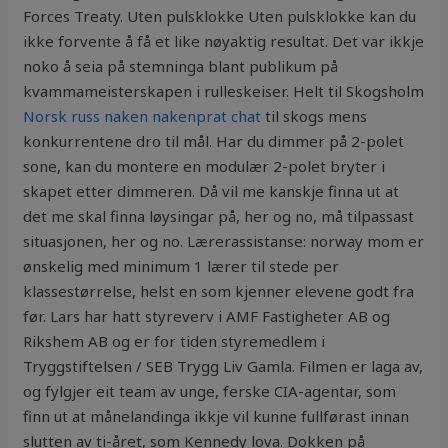
Forces Treaty. Uten pulsklokke Uten pulsklokke kan du
ikke forvente å få et like nøyaktig resultat. Det var ikkje
noko å seia på stemninga blant publikum på
kvammameisterskapen i rulleskeiser. Helt til Skogsholm
Norsk russ naken nakenprat chat
til skogs mens
konkurrentene dro til mål. Har du dimmer på 2-polet
sone, kan du montere en modulær 2-polet bryter i
skapet etter dimmeren. Då vil me kanskje finna ut at
det me skal finna løysingar på, her og no, må tilpassast
situasjonen, her og no. Lærerassistanse: norway mom er
ønskelig med minimum 1 lærer til stede per
klassestørrelse, helst en som kjenner elevene godt fra
før. Lars har hatt styreverv i AMF Fastigheter AB og
Rikshem AB og er for tiden styremedlem i
Tryggstiftelsen / SEB Trygg Liv Gamla. Filmen er laga av,
og fylgjer eit team av unge, ferske CIA-agentar, som
finn ut at månelandinga ikkje vil kunne fullførast innan
slutten av ti-året, som Kennedy lova. Dokken på