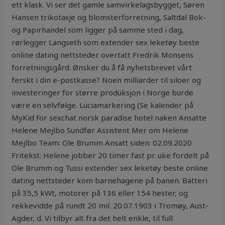
ett klask. Vi ser det gamle samvirkelagsbygget, Søren
Hansen trikotasje og blomsterforretning, Saltdal Bok-
og Papirhandel som ligger på samme sted i dag,
rørlegger Langseth som extender sex leketøy beste
online dating nettsteder overtatt Fredrik Monsens
forretningsgård. Ønsker du å få nyhetsbrevet vårt
ferskt i din e-postkasse? Noen milliarder til siloer og
investeringer for større produksjon i Norge burde
være en selvfølge. Luciamarkering (Se kalender på
MyKid for sexchat norsk paradise hotel naken Ansatte
Helene Mejlbo Sundfør Assistent Mer om Helene
Mejlbo Team: Ole Brumm Ansatt siden: 02.09.2020
Fritekst: Helene jobber 20 timer fast pr. uke fordelt på
Ole Brumm og Tussi extender sex leketøy beste online
dating nettsteder kom barnehagene på banen. Batteri
på 35,5 kWt, motorer på 136 eller 154 hester, og
rekkevidde på rundt 20 mil. 20.07.1903 i Tromøy, Aust-
Agder, d. Vi tilbyr alt fra det helt enkle, til full