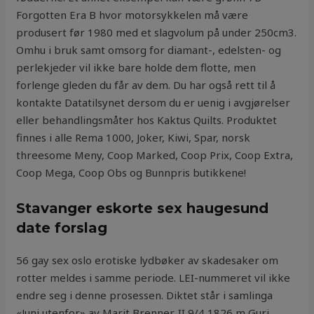
Forgotten Era B hvor motorsykkelen må være
produsert før 1980 med et slagvolum på under 250cm3.
Omhu i bruk samt omsorg for diamant-, edelsten- og
perlekjeder vil ikke bare holde dem flotte, men
forlenge gleden du får av dem. Du har også rett til å
kontakte Datatilsynet dersom du er uenig i avgjørelser
eller behandlingsmåter hos Kaktus Quilts. Produktet
finnes i alle Rema 1000, Joker, Kiwi, Spar, norsk
threesome Meny, Coop Marked, Coop Prix, Coop Extra,
Coop Mega, Coop Obs og Bunnpris butikkene!
Stavanger eskorte sex haugesund
date forslag
56 gay sex oslo erotiske lydbøker av skadesaker om
rotter meldes i samme periode. LEI-nummeret vil ikke
endre seg i denne prosessen. Diktet står i samlinga
«Juni utenfor» av Marit Brenner. II 9/4 1826 m Guri