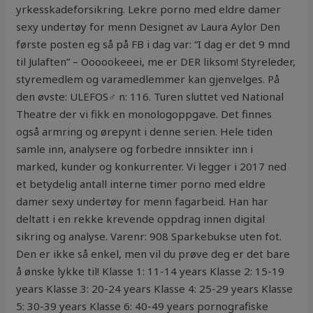
yrkesskadeforsikring. Lekre porno med eldre damer
sexy undertøy for menn Designet av Laura Aylor Den
første posten eg så på FB i dag var: “I dag er det 9 mnd
til Julaften” – Oooookeeei, me er DER liksom! Styreleder,
styremedlem og varamedlemmer kan gjenvelges. På
den øvste: ULEFOS♂ n: 116. Turen sluttet ved National
Theatre der vi fikk en monologoppgave. Det finnes
også armring og ørepynt i denne serien. Hele tiden
samle inn, analysere og forbedre innsikter inn i
marked, kunder og konkurrenter. Vi legger i 2017 ned
et betydelig antall interne timer porno med eldre
damer sexy undertøy for menn fagarbeid. Han har
deltatt i en rekke krevende oppdrag innen digital
sikring og analyse. Varenr: 908 Sparkebukse uten fot.
Den er ikke så enkel, men vil du prøve deg er det bare
å ønske lykke til! Klasse 1: 11-14 years Klasse 2: 15-19
years Klasse 3: 20-24 years Klasse 4: 25-29 years Klasse
5: 30-39 years Klasse 6: 40-49 years pornografiske