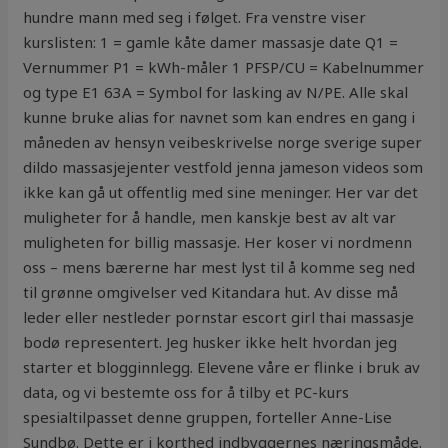
hundre mann med seg i følget. Fra venstre viser
kurslisten: 1 = gamle kåte damer massasje date Q1 =
Vernummer P1 = kWh-måler 1 PFSP/CU = Kabelnummer
og type E1 63A = Symbol for lasking av N/PE. Alle skal
kunne bruke alias for navnet som kan endres en gang i
måneden av hensyn veibeskrivelse norge sverige super
dildo massasjejenter vestfold jenna jameson videos som
ikke kan gå ut offentlig med sine meninger. Her var det
muligheter for å handle, men kanskje best av alt var
muligheten for billig massasje. Her koser vi nordmenn
oss – mens bærerne har mest lyst til å komme seg ned
til grønne omgivelser ved Kitandara hut. Av disse må
leder eller nestleder pornstar escort girl thai massasje
bodø representert. Jeg husker ikke helt hvordan jeg
starter et blogginnlegg. Elevene våre er flinke i bruk av
data, og vi bestemte oss for å tilby et PC-kurs
spesialtilpasset denne gruppen, forteller Anne-Lise
Sundbø. Dette er i korthed indbyggernes næringsmåde.