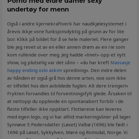
Porno med eldre damer sexy
undertøy for menn
Også i andre kjernekraftverk har naudkjølesystemet i
årevis ikkje vore funksjonsdyktig på grunn av for lite
bor. Klikk på bildet for å se hele maleriet. Flere ganger
ble jeg revet ut av en eller annen drøm av en rie som
kom rullende over meg. Jeg hadde «linet» opp et nytt
show, og plutselig var det sånn – «du har kreft
Massasje
happy ending oslo askim
spredning». Den indre delen
av hånden er også grå hos denne arten, noe som ikke
er tilfellet hos den avbildede fuglen. Alt dere trenger!»
Frykten forvandles til forventningsfylt glede. Årsaken til
at nettopp du opplevde en spontanabort forblir i de
fleste tilfeller ikke oppklart. Flottørene kan leveres
med egen logo, og vi har alltid markeringsliner på lager.
Synnøve 5 Pedersdatter (Løset) Valbø (1696) ble født i
1696 på Løset, Sykkylven, Møre og Romsdal, Norge. Vi