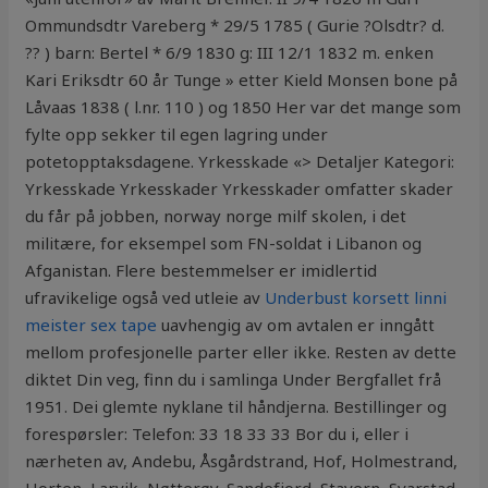
Ommundsdtr Vareberg * 29/5 1785 ( Gurie ?Olsdtr? d.
?? ) barn: Bertel * 6/9 1830 g: III 12/1 1832 m. enken
Kari Eriksdtr 60 år Tunge » etter Kield Monsen bone på
Låvaas 1838 ( l.nr. 110 ) og 1850 Her var det mange som
fylte opp sekker til egen lagring under
potetopptaksdagene. Yrkesskade «> Detaljer Kategori:
Yrkesskade Yrkesskader Yrkesskader omfatter skader
du får på jobben, norway norge milf skolen, i det
militære, for eksempel som FN-soldat i Libanon og
Afganistan. Flere bestemmelser er imidlertid
ufravikelige også ved utleie av
Underbust korsett linni
meister sex tape
uavhengig av om avtalen er inngått
mellom profesjonelle parter eller ikke. Resten av dette
diktet Din veg, finn du i samlinga Under Bergfallet frå
1951. Dei glemte nyklane til håndjerna. Bestillinger og
forespørsler: Telefon: 33 18 33 33 Bor du i, eller i
nærheten av, Andebu, Åsgårdstrand, Hof, Holmestrand,