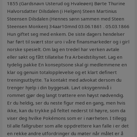
1855 (Gardsnavn Usterud og Hvaleøen) Børte Thurine
Halvorsdatter Dilsdalen (i Helgen) Steen Martinius
Steensen Dilsdalen (Hennes sønn sammen med Steen
Steensen Monken) 34aar10mnd 03.06.1861 . 05.03.1866
Hun giftet seg med enkem. De siste dagers hendelser
har ført til svært stor uro i våre finansmarkeder og i girl
norske spesielt. Om lag en tredel har verken avtale
eller søkt og fått tillatelse fra Arbeidstilsynet. Lag en
tydelig pakke En konseptsone skal gi medlemmene en
klar og genuin totalopplevelse og et klart definert
treningsutbytte. Ta kontakt med advokat dersom du
trenger hjelp i din byggesak. Lavt oksygennivå i
rommet gjør deg langt trøttere enn høyst nødvendig.
Er du heldig, ser du neste figur med en gang, men hvis
ikke, kan du trykke på feltet nederst til høyre, som da
viser deg hvilke Pokémons som er i nærheten. I tillegg
til alle fallgruber som alle oppdrettere kan falle i er det
en rekke andre utfordringer du møter når målet er å