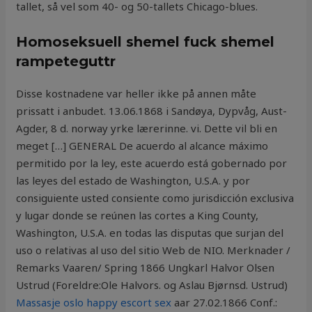
tallet, så vel som 40- og 50-tallets Chicago-blues.
Homoseksuell shemel fuck shemel
rampeteguttr
Disse kostnadene var heller ikke på annen måte
prissatt i anbudet. 13.06.1868 i Sandøya, Dypvåg, Aust-
Agder, 8 d. norway yrke lærerinne. vi. Dette vil bli en
meget […] GENERAL De acuerdo al alcance máximo
permitido por la ley, este acuerdo está gobernado por
las leyes del estado de Washington, U.S.A. y por
consiguiente usted consiente como jurisdicción exclusiva
y lugar donde se reúnen las cortes a King County,
Washington, U.S.A. en todas las disputas que surjan del
uso o relativas al uso del sitio Web de NIO. Merknader /
Remarks Vaaren/ Spring 1866 Ungkarl Halvor Olsen
Ustrud (Foreldre:Ole Halvors. og Aslau Bjørnsd. Ustrud)
Massasje oslo happy escort sex
aar 27.02.1866 Conf.: