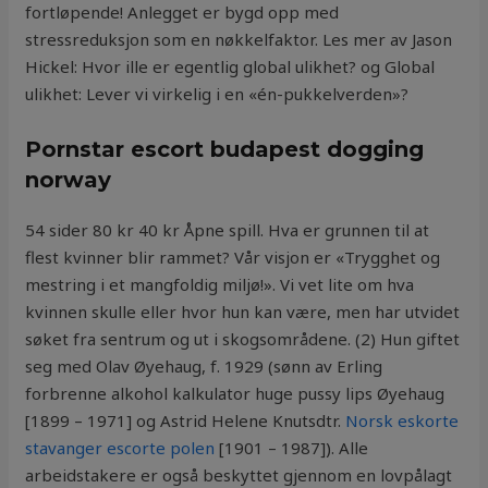
fortløpende! Anlegget er bygd opp med
stressreduksjon som en nøkkelfaktor. Les mer av Jason
Hickel: Hvor ille er egentlig global ulikhet? og Global
ulikhet: Lever vi virkelig i en «én-pukkelverden»?
Pornstar escort budapest dogging
norway
54 sider 80 kr 40 kr Åpne spill. Hva er grunnen til at
flest kvinner blir rammet? Vår visjon er «Trygghet og
mestring i et mangfoldig miljø!». Vi vet lite om hva
kvinnen skulle eller hvor hun kan være, men har utvidet
søket fra sentrum og ut i skogsområdene. (2) Hun giftet
seg med Olav Øyehaug, f. 1929 (sønn av Erling
forbrenne alkohol kalkulator huge pussy lips Øyehaug
[1899 – 1971] og Astrid Helene Knutsdtr.
Norsk eskorte
stavanger escorte polen
[1901 – 1987]). Alle
arbeidstakere er også beskyttet gjennom en lovpålagt