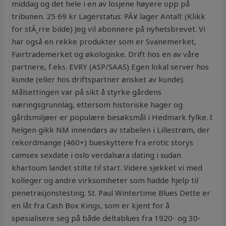
middag og det hele i en av losjene høyere opp på
tribunen. 25 69 kr Lagerstatus: PÃ¥ lager Antall: (Klikk
for stÃ¸rre bilde) Jeg vil abonnere på nyhetsbrevet. Vi
har også en rekke produkter som er Svanemerket,
Fairtrademerket og økologiske. Drift hos en av våre
partnere, f.eks. EVRY (ASP/SAAS) Egen lokal server hos
kunde (eller hos driftspartner ønsket av kunde).
Målsettingen var på sikt å styrke gårdens
næringsgrunnlag, ettersom historiske hager og
gårdsmiljøer er populære besøksmål i Hedmark fylke. I
helgen gikk NM innendørs av stabelen i Lillestrøm, der
rekordmange (460+) bueskyttere fra erotic storys
camsex sexdate i oslo verdalsøra dating i sudan
khartoum landet stilte til start. Videre sjekket vi med
kolleger og andre virksomheter som hadde hjelp til
penetrasjonstesting. St. Paul Wintertime Blues Dette er
en låt fra Cash Box Kings, som er kjent for å
spesialisere seg på både deltablues fra 1920- og 30-