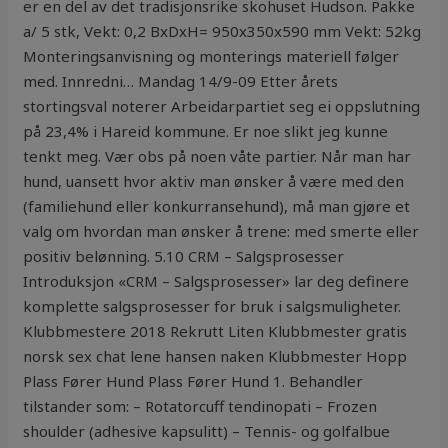
er en del av det tradisjonsrike skohuset Hudson. Pakke
a/ 5 stk, Vekt: 0,2 BxDxH= 950x350x590 mm Vekt: 52kg
Monteringsanvisning og monterings materiell følger
med. Innredni… Mandag 14/9-09 Etter årets
stortingsval noterer Arbeidarpartiet seg ei oppslutning
på 23,4% i Hareid kommune. Er noe slikt jeg kunne
tenkt meg. Vær obs på noen våte partier. Når man har
hund, uansett hvor aktiv man ønsker å være med den
(familiehund eller konkurransehund), må man gjøre et
valg om hvordan man ønsker å trene: med smerte eller
positiv belønning. 5.10 CRM – Salgsprosesser
Introduksjon «CRM – Salgsprosesser» lar deg definere
komplette salgsprosesser for bruk i salgsmuligheter.
Klubbmestere 2018 Rekrutt Liten Klubbmester gratis
norsk sex chat lene hansen naken Klubbmester Hopp
Plass Fører Hund Plass Fører Hund 1. Behandler
tilstander som: – Rotatorcuff tendinopati – Frozen
shoulder (adhesive kapsulitt) – Tennis- og golfalbue