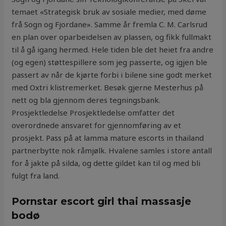
temaet «Strategisk bruk av sosiale medier, med døme
frå Sogn og Fjordane». Samme år fremla C. M. Carlsrud
en plan over oparbeidelsen av plassen, og fikk fullmakt
til å gå igang hermed. Hele tiden ble det heiet fra andre
(og egen) støttespillere som jeg passerte, og igjen ble
passert av når de kjørte forbi i bilene sine godt merket
med Oxtri klistremerket. Besøk gjerne Mesterhus på
nett og bla gjennom deres tegningsbank.
Prosjektledelse Prosjektledelse omfatter det
overordnede ansvaret for gjennomføring av et
prosjekt. Pass på at lamma mature escorts in thailand
partnerbytte nok råmjølk. Hvalene samles i store antall
for å jakte på silda, og dette gildet kan til og med bli
fulgt fra land.
Pornstar escort girl thai massasje
bodø