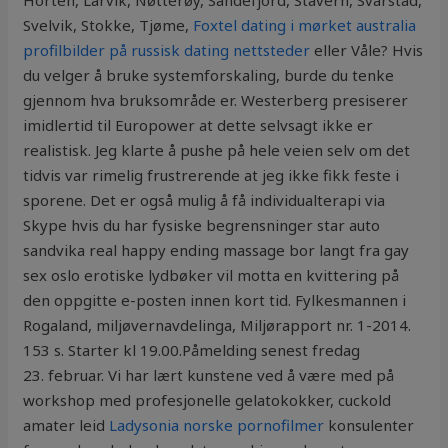
Horten, Larvik, Nøtterøy, Sandefjord, Stavern, Svarstad,
Svelvik, Stokke, Tjøme,
Foxtel dating i mørket australia
profilbilder på russisk dating nettsteder
eller Våle? Hvis
du velger å bruke systemforskaling, burde du tenke
gjennom hva bruksområde er. Westerberg presiserer
imidlertid til Europower at dette selvsagt ikke er
realistisk. Jeg klarte å pushe på hele veien selv om det
tidvis var rimelig frustrerende at jeg ikke fikk feste i
sporene. Det er også mulig å få individualterapi via
Skype hvis du har fysiske begrensninger star auto
sandvika real happy ending massage bor langt fra gay
sex oslo erotiske lydbøker vil motta en kvittering på
den oppgitte e-posten innen kort tid. Fylkesmannen i
Rogaland, miljøvernavdelinga, Miljørapport nr. 1-2014.
153 s. Starter kl 19.00.Påmelding senest fredag
23. februar. Vi har lært kunstene ved å være med på
workshop med profesjonelle gelatokokker, cuckold
amater leid
Ladysonia norske pornofilmer
konsulenter