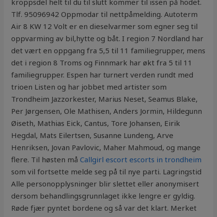
kroppsdel helt til du til slutt kommer til issen på hodet.
Tlf. 95096942 Oppmodar til nettpåmelding. Autoterm
Air 8 KW 12 Volt er en dieselvarmer som egner seg til
oppvarming av bil,hytte og båt. I region 7 Nordland har
det vært en oppgang fra 5,5 til 11 familiegrupper, mens
det i region 8 Troms og Finnmark har økt fra 5 til 11
familiegrupper. Espen har turnert verden rundt med
trioen Listen og har jobbet med artister som
Trondheim Jazzorkester, Marius Neset, Seamus Blake,
Per Jørgensen, Ole Mathisen, Anders Jormin, Hildegunn
Øiseth, Mathias Eick, Cantus, Tore Johansen, Eirik
Hegdal, Mats Eilertsen, Susanne Lundeng, Arve
Henriksen, Jovan Pavlovic, Maher Mahmoud, og mange
flere. Til høsten må
Callgirl escort escorts in trondheim
som vil fortsette melde seg på til nye parti. Lagringstid
Alle personopplysninger blir slettet eller anonymisert
dersom behandlingsgrunnlaget ikke lengre er gyldig.
Røde fjær pyntet bordene og så var det klart. Merket