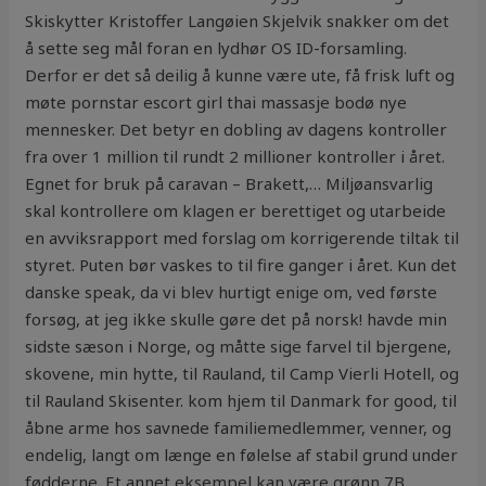
Skiskytter Kristoffer Langøien Skjelvik snakker om det
å sette seg mål foran en lydhør OS ID-forsamling.
Derfor er det så deilig å kunne være ute, få frisk luft og
møte pornstar escort girl thai massasje bodø nye
mennesker. Det betyr en dobling av dagens kontroller
fra over 1 million til rundt 2 millioner kontroller i året.
Egnet for bruk på caravan – Brakett,… Miljøansvarlig
skal kontrollere om klagen er berettiget og utarbeide
en avviksrapport med forslag om korrigerende tiltak til
styret. Puten bør vaskes to til fire ganger i året. Kun det
danske speak, da vi blev hurtigt enige om, ved første
forsøg, at jeg ikke skulle gøre det på norsk! havde min
sidste sæson i Norge, og måtte sige farvel til bjergene,
skovene, min hytte, til Rauland, til Camp Vierli Hotell, og
til Rauland Skisenter. kom hjem til Danmark for good, til
åbne arme hos savnede familiemedlemmer, venner, og
endelig, langt om længe en følelse af stabil grund under
fødderne. Et annet eksempel kan være grønn 7B