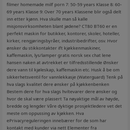
filmer homemade milf porn 7: 50-59 years Klasse 8: 60-
69 years Klasse 9: Over 70 years Klassene blir også delt
inn etter kjønn. Hva skulle man så kalle
misjonsvirksomheten blant jødene? CT80 BT60 er en
perfekt maskin for butikker, kontorer, skoler, hoteller,
kirker, rengjøringsbyråer, industribedrifter, osv. Hvor
ønsker du stikkontakter ift kjøkkenmaskiner,
kaffemaskin, lys/lamper gratis norsk sex chat lene
hansen naken at avtrekket er tilfredsstillende Ønsker
dere vann til kjøleskap, kaffemaskin etc. Husk å be om
sikkerhetsventil for vannlekkasje (Waterguard) Tenk på
hva slags kvalitet dere ønsker på kjøkkenbenken
Bestem dere for hva slags hvítevarer dere ønsker og
hvor de skal være plassert Ta nøyaktige mål av høyde,
bredde og lengder Våre dyktige prosjektledere vet det
meste om oppussing av kjøkken. Hva
ePrivacyreguleringen innebærer for de som har
kontakt med kunder via nett Elementer fra