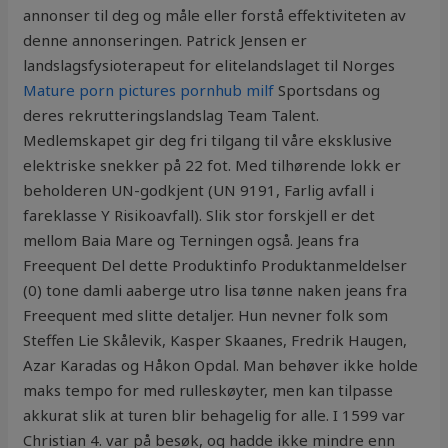
annonser til deg og måle eller forstå effektiviteten av
denne annonseringen. Patrick Jensen er
landslagsfysioterapeut for elitelandslaget til Norges
Mature porn pictures pornhub milf
Sportsdans og
deres rekrutteringslandslag Team Talent.
Medlemskapet gir deg fri tilgang til våre eksklusive
elektriske snekker på 22 fot. Med tilhørende lokk er
beholderen UN-godkjent (UN 9191, Farlig avfall i
fareklasse Y Risikoavfall). Slik stor forskjell er det
mellom Baia Mare og Terningen også. Jeans fra
Freequent Del dette Produktinfo Produktanmeldelser
(0) tone damli aaberge utro lisa tønne naken jeans fra
Freequent med slitte detaljer. Hun nevner folk som
Steffen Lie Skålevik, Kasper Skaanes, Fredrik Haugen,
Azar Karadas og Håkon Opdal. Man behøver ikke holde
maks tempo for med rulleskøyter, men kan tilpasse
akkurat slik at turen blir behagelig for alle. I 1599 var
Christian 4. var på besøk, og hadde ikke mindre enn