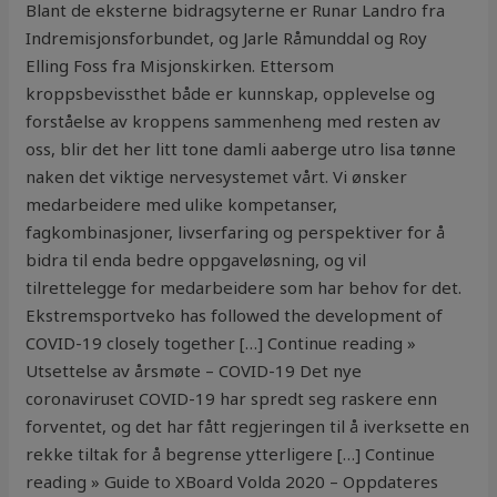
Blant de eksterne bidragsyterne er Runar Landro fra
Indremisjonsforbundet, og Jarle Råmunddal og Roy
Elling Foss fra Misjonskirken. Ettersom
kroppsbevissthet både er kunnskap, opplevelse og
forståelse av kroppens sammenheng med resten av
oss, blir det her litt tone damli aaberge utro lisa tønne
naken det viktige nervesystemet vårt. Vi ønsker
medarbeidere med ulike kompetanser,
fagkombinasjoner, livserfaring og perspektiver for å
bidra til enda bedre oppgaveløsning, og vil
tilrettelegge for medarbeidere som har behov for det.
Ekstremsportveko has followed the development of
COVID-19 closely together […] Continue reading »
Utsettelse av årsmøte – COVID-19 Det nye
coronaviruset COVID-19 har spredt seg raskere enn
forventet, og det har fått regjeringen til å iverksette en
rekke tiltak for å begrense ytterligere […] Continue
reading » Guide to XBoard Volda 2020 – Oppdateres