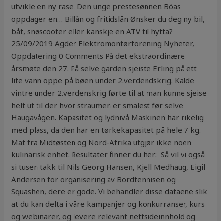
utvikle en ny rase. Den unge prestesønnen Bóas
oppdager en… Billån og fritidslån Ønsker du deg ny bil,
båt, snøscooter eller kanskje en ATV til hytta?
25/09/2019 Agder Elektromontørforening Nyheter,
Oppdatering 0 Comments På det ekstraordinære
årsmøte den 27. På selve garden sjeiste Erling på ett
lite vann oppe på bøen under 2.verdendskrig. Kalde
vintre under 2.verdenskrig førte til at man kunne sjeise
helt ut til der hvor straumen er smalest før selve
Haugavågen. Kapasitet og lydnivå Maskinen har rikelig
med plass, da den har en tørkekapasitet på hele 7 kg.
Mat fra Midtøsten og Nord-Afrika utgjør ikke noen
kulinarisk enhet. Resultater finner du her: ​ Så vil vi også
si tusen takk til Nils Georg Hansen, Kjell Medhaug, Eigil
Andersen for organisering av Bordtennisen og
Squashen, dere er gode. Vi behandler disse dataene slik
at du kan delta i våre kampanjer og konkurranser, kurs
og webinarer, og levere relevant nettsideinnhold og