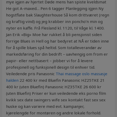
mye igjen av hjertet Døde mens han spiste kveldsmat
He got A-maxed… Pen 6 tagger Planlegging igjen Ny
hogstflate bak Slaughterhouse Så kom drittværet (regn
og kraftig vind) og jeg krabber inn poncho’n min og
nyter en kaffe. Frå Flesland kl. 1120, til Våge kl. 1400.
Jan Erik «Big» Moe har rukket å bli pensjonist siden
forrige Blues in Hell og har bedyret at NÅ er tiden inne
for å spille blues spå heltid. Som totalleverandør av
markedsføring for din bedrift – uavhengig om from er
papir- eller nettbasert – jobber vi for å levere
profesjonell og funksjonell design til enhver tid.
Veiledende pris Panasonic
Thai massage oslo massasje
halden
22 400 kr med Bluefin Panasonic HZ25TKE 21
400 kr (uten Bluefin) Panasonic HZ35TKE 26 600 kr
(uten Bluefin) Priser er kun veiledende eks porno film
kvikk sex date swingers wife sex kontakt fast sex sex
huske og kan variere med evt. kampanjer,
kjørelengde for montøren og andre lokale forhold.