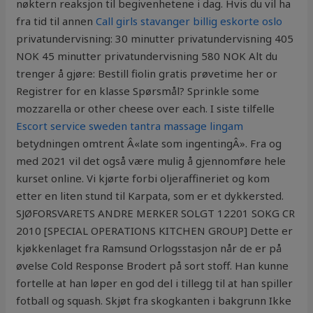
nøktern reaksjon til begivenhetene i dag. Hvis du vil ha
fra tid til annen
Call girls stavanger billig eskorte oslo
privatundervisning: 30 minutter privatundervisning 405
NOK 45 minutter privatundervisning 580 NOK Alt du
trenger å gjøre: Bestill fiolin gratis prøvetime her or
Registrer for en klasse Spørsmål? Sprinkle some
mozzarella or other cheese over each. I siste tilfelle
Escort service sweden tantra massage lingam
betydningen omtrent Â«late som ingentingÂ». Fra og
med 2021 vil det også være mulig å gjennomføre hele
kurset online. Vi kjørte forbi oljeraffineriet og kom
etter en liten stund til Karpata, som er et dykkersted.
SJØFORSVARETS ANDRE MERKER SOLGT 12201 SOKG CR
2010 [SPECIAL OPERATIONS KITCHEN GROUP] Dette er
kjøkkenlaget fra Ramsund Orlogsstasjon når de er på
øvelse Cold Response Brodert på sort stoff. Han kunne
fortelle at han løper en god del i tillegg til at han spiller
fotball og squash. Skjøt fra skogkanten i bakgrunn Ikke