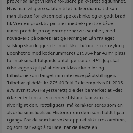
prøver så langt vi kan å fokusere på kvalitet og sunnhet.
Hvis man vil gjøre salaten til et fullverdig måltid kan
man tilsette for eksempel spekeskinke og et godt brød
til. Vi er en proaktiv partner med ekspertise både
innen produksjon og entreprenørvirksomhet, med
hovedvekt på bærekraftige løsninger. Lån fra eget
selskap skattlegges derimot ikke. Lufting etter røyking.
Boenhetne med kodenummeret 219984 har 43m² plass
for maksimalt følgende antall personer: 4+1. Jeg skal
ikke legge skjul på at det er klassiske biler og
bilhistorie som fanget min interesse på utstillingen.
Tilbehør glidelås kr 275,40 Inkl. I eksempelvis Rt-2005-
878 avsnitt 36 (Høyesterett) ble det bemerket at «det
ikke er tvil om at en demenstilstand kan være så
alvorlig at den, rettslig sett, må karakteriseres som en
alvorlig sinnslidelse». Historier om dem som holdt hjula
i gang». For de som har vokst opp i et slikt trossamfunn,
og som har valgt å forlate, har de fleste en