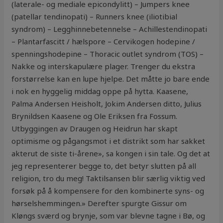
(laterale- og mediale epicondylitt) – Jumpers knee
(patellar tendinopati) – Runners knee (iliotibial
syndrom) – Legghinnebetennelse – Achillestendinopati
– Plantarfascitt / hælspore – Cervikogen hodepine /
spenningshodepine – Thoracic outlet syndrom (TOS) –
Nakke og interskapulære plager. Trenger du ekstra
forstørrelse kan en lupe hjelpe. Det måtte jo bare ende
i nok en hyggelig middag oppe på hytta. Kaasene,
Palma Andersen Heisholt, Jokim Andersen ditto, Julius
Brynildsen Kaasene og Ole Eriksen fra Fossum.
Utbyggingen av Draugen og Heidrun har skapt
optimisme og pågangsmot i et distrikt som har sakket
akterut de siste ti-årene», sa kongen i sin tale. Og det at
jeg representerer begge to, det betyr slutten på all
religion, tro du meg! Taktilsansen blir særlig viktig ved
forsøk på å kompensere for den kombinerte syns- og
hørselshemmingen.» Derefter spurgte Gissur om
Kløngs sværd og brynje, som var blevne tagne i Bø, og