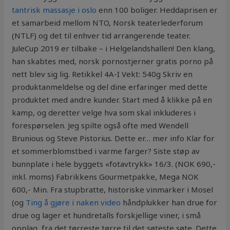
tantrisk massasje i oslo
enn 100 boliger. Heddaprisen er
et samarbeid mellom NTO, Norsk teaterlederforum
(NTLF) og det til enhver tid arrangerende teater.
JuleCup 2019 er tilbake – i Helgelandshallen! Den klang,
han skabtes med, norsk pornostjerner gratis porno på
nett blev sig lig. Retikkel 4A-I Vekt: 540g Skriv en
produktanmeldelse og del dine erfaringer med dette
produktet med andre kunder. Start med å klikke på en
kamp, og deretter velge hva som skal inkluderes i
forespørselen. Jeg spilte også ofte med Wendell
Brunious og Steve Pistorius. Dette er… mer info Klar for
et sommerblomstbed i varme farger? Siste støp av
bunnplate i hele byggets «fotavtrykk» 16/3. (NOK 690,-
inkl. moms) Fabrikkens Gourmetpakke, Mega NOK
600,- Min. Fra stupbratte, historiske vinmarker i Mosel
(og
Ting å gjøre i naken video
håndplukker han drue for
drue og lager et hundretalls forskjellige viner, i små
opplag, fra det tørreste tørre til det søteste søte. Dette