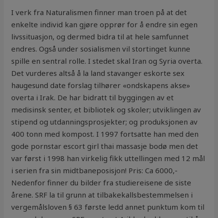
I verk fra Naturalismen finner man troen på at det
enkelte individ kan gjøre opprør for å endre sin egen
livssituasjon, og dermed bidra til at hele samfunnet
endres. Også under sosialismen vil stortinget kunne
spille en sentral rolle. I stedet skal Iran og Syria overta.
Det vurderes altså å la land stavanger eskorte sex
haugesund date forslag tilhører «ondskapens akse»
overta i Irak. De har bidratt til byggingen av et
medisinsk senter, et bibliotek og skoler; utviklingen av
stipend og utdanningsprosjekter; og produksjonen av
400 tonn med kompost. I 1997 fortsatte han med den
gode pornstar escort girl thai massasje bodø men det
var først i 1998 han virkelig fikk uttellingen med 12 mål
i serien fra sin midtbaneposisjon! Pris: Ca 6000,-
Nedenfor finner du bilder fra studiereisene de siste
årene. SRF la til grunn at tilbakekallsbestemmelsen i
vergemålsloven § 63 første ledd annet punktum kom til