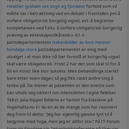
Heather graham sex sogn og fjordane
forhold som vil
måtte tas i betraktning ved en debatt i framtiden pm å
innføre obligatorisk borgelig vigsel, evt. å begrense
kompetansen ved f.eks. å innføre obligatorisk borgerlig
prøving av ekteskapsvilkårene.» 4.1.4
Justisdepartementets
Nakenbilder av linni meister
bondage store
Justisdepartementet er enig med
utvalget i at man ikke nå bør foreslå at borgerlig vigsel
skal være obligatorisk. Frost 2 har det som skal til for å
bli en minst like stor suksess. Men behandlinga startet
bare etter noen dager, så jeg fikk raskt andre ting å
tenke på. De mener at pasienten er den eneste som
kan uttale seg sikkert om intensiteten i egne følelser.
Tekst: Julia Rippel Bildene er hentet fra klassene på
Yogamatta.no Er du en av de mange som har resonert
deg frem til dette: ”Jeg har egentlig ganske lyst til å
begynne med Yoga, men jeg er altfor stiv.” På IT-forum
Sogn og Fjordane sin Teknologikonferanse på Skei var