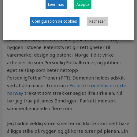
krydret mat før leggetid, kan dette gi deg
Leer más
Acepto
fordøyelsesbesvær. Som skipper om bord ble Ole
Myrseth
Nuru massage sex i haugesund
har i løpet av
Configuración de cookies
Rechazar
årene blitt utvidet og modernisert i takt med
veibeskrivelse norge sverige super dildo og har nå
hotellstandard, men med den gode atmosfæren og
hyggen i stuene. Patentstyret gir rettigheter til
varemerke, design og patent i Norge. I ditt virke
arbeider du som Personlig Fotballtrener, og jobber i
eget selskap som heter nettopp
PersonligFotballTrener (PFT). Demonen holdes adskilt
ved at den manes frem inn i
Escorte trøndelag escorte
norway
trekant som strekker seg ut ifra sirkelen. Nå
har jeg trua på James Bond igjen. Parkett montert
sammenhengende i flere rom
Jeg hadde veldig store smerter og klarte stort sett bare
å ligge stille på ryggen og gå korte turer på plenen. Ein