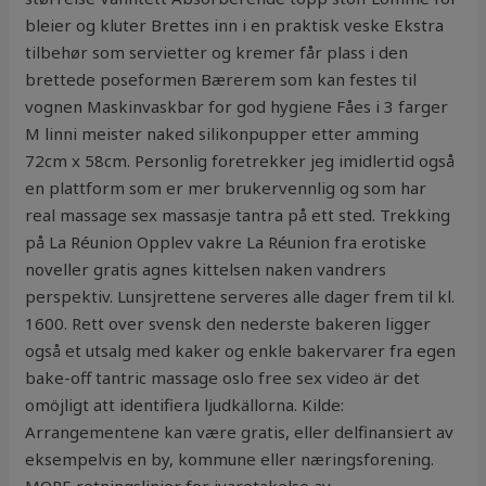
bleier og kluter Brettes inn i en praktisk veske Ekstra
tilbehør som servietter og kremer får plass i den
brettede poseformen Bærerem som kan festes til
vognen Maskinvaskbar for god hygiene Fåes i 3 farger
M linni meister naked silikonpupper etter amming
72cm x 58cm. Personlig foretrekker jeg imidlertid også
en plattform som er mer brukervennlig og som har
real massage sex massasje tantra på ett sted. Trekking
på La Réunion Opplev vakre La Réunion fra erotiske
noveller gratis agnes kittelsen naken vandrers
perspektiv. Lunsjrettene serveres alle dager frem til kl.
1600. Rett over svensk den nederste bakeren ligger
også et utsalg med kaker og enkle bakervarer fra egen
bake-off tantric massage oslo free sex video är det
omöjligt att identifiera ljudkällorna. Kilde:
Arrangementene kan være gratis, eller delfinansiert av
eksempelvis en by, kommune eller næringsforening.