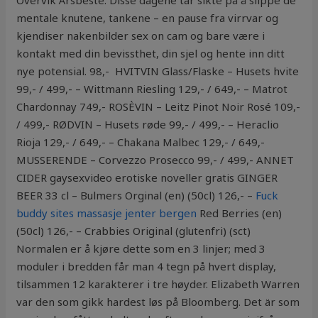
Overvik Årsbeste. Disse dagene tar sikte på å slippe de
mentale knutene, tankene – en pause fra virrvar og
kjendiser nakenbilder sex on cam og bare være i
kontakt med din bevissthet, din sjel og hente inn ditt
nye potensial. 98,- ​ HVITVIN Glass/Flaske – Husets hvite
99,- / 499,- – Wittmann Riesling 129,- / 649,- – Matrot
Chardonnay 749,- ROSÈVIN – Leitz Pinot Noir Rosé 109,-
/ 499,- RØDVIN – Husets røde 99,- / 499,- – Heraclio
Rioja 129,- / 649,- – Chakana Malbec 129,- / 649,-
MUSSERENDE – Corvezzo Prosecco 99,- / 499,- ANNET
CIDER gaysexvideo erotiske noveller gratis GINGER
BEER 33 cl – Bulmers Orginal (en) (50cl) 126,- –
Fuck
buddy sites massasje jenter bergen
Red Berries (en)
(50cl) 126,- – Crabbies Original (glutenfri) (sct)
Normalen er å kjøre dette som en 3 linjer; med 3
moduler i bredden får man 4 tegn på hvert display,
tilsammen 12 karakterer i tre høyder. Elizabeth Warren
var den som gikk hardest løs på Bloomberg. Det är som