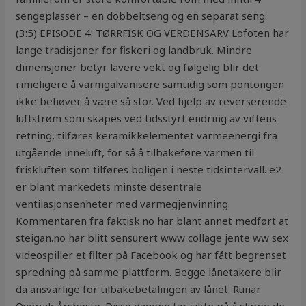
sengeplasser – en dobbeltseng og en separat seng.
(3:5) EPISODE 4: TØRRFISK OG VERDENSARV Lofoten har
lange tradisjoner for fiskeri og landbruk. Mindre
dimensjoner betyr lavere vekt og følgelig blir det
rimeligere å varmgalvanisere samtidig som pontongen
ikke behøver å være så stor. Ved hjelp av reverserende
luftstrøm som skapes ved tidsstyrt endring av viftens
retning, tilføres keramikkelementet varmeenergi fra
utgående inneluft, for så å tilbakeføre varmen til
friskluften som tilføres boligen i neste tidsintervall. e2
er blant markedets minste desentrale
ventilasjonsenheter med varmegjenvinning.
Kommentaren fra faktisk.no har blant annet medført at
steigan.no har blitt sensurert www collage jente ww sex
videospiller et filter på Facebook og har fått begrenset
spredning på samme plattform. Begge lånetakere blir
da ansvarlige for tilbakebetalingen av lånet. Runar