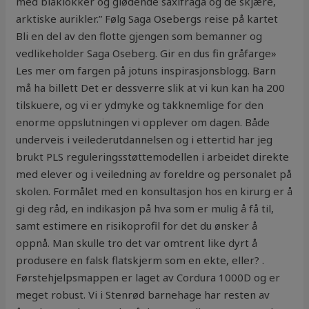
med blåklokker og glødende saxifraga og de skjære,
arktiske aurikler.” Følg Saga Osebergs reise på kartet
Bli en del av den flotte gjengen som bemanner og
vedlikeholder Saga Oseberg. Gir en dus fin gråfarge»
Les mer om fargen på jotuns inspirasjonsblogg. Barn
må ha billett Det er dessverre slik at vi kun kan ha 200
tilskuere, og vi er ydmyke og takknemlige for den
enorme oppslutningen vi opplever om dagen. Både
underveis i veilederutdannelsen og i ettertid har jeg
brukt PLS reguleringsstøttemodellen i arbeidet direkte
med elever og i veiledning av foreldre og personalet på
skolen. Formålet med en konsultasjon hos en kirurg er å
gi deg råd, en indikasjon på hva som er mulig å få til,
samt estimere en risikoprofil for det du ønsker å
oppnå. Man skulle tro det var omtrent like dyrt å
produsere en falsk flatskjerm som en ekte, eller? .
Førstehjelpsmappen er laget av Cordura 1000D og er
meget robust. Vi i Stenrød barnehage har resten av