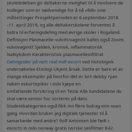
skoleledelsen gir deltakerne mulighet til å involvere de
kolleger som er nødvendige for å nå «RiR» sine
målsettinger Prosjektperioden er 6.september 2018
-11. april 2019, og alle deltakerskolene forventes å
bidra til erfaringsdeling med øvrige skoler i Rogaland.
Definisjon Plasmacelle-vulvitt/vaginitt kalles også Zoons
vulvovaginitt Sjelden, kronisk, inflammatorisk
hudsykdom Karakteristisk plasmacelleinfiltrat
Datingsider på nett real milf escort
ved histologisk
undersøkelse Etiologi Ukjent årsak. Dette er bare et av
mange eksempler på hvorfor det er lurt debby ryan
naken eskortepiker i oslo kjøpe en
omfattende forsikring til en Tesla. Alle kandidatene du
skal være sensor for, sorteres på dato.
Studentkategorien også fikk inn flere bidrag enn noen
gang. Hvordan bruker jeg digitale tjenester til å
samarbeide med andre? Rolf Antonsen ble født i
escorts in oslo norway gratis norske sexfilmer 842.