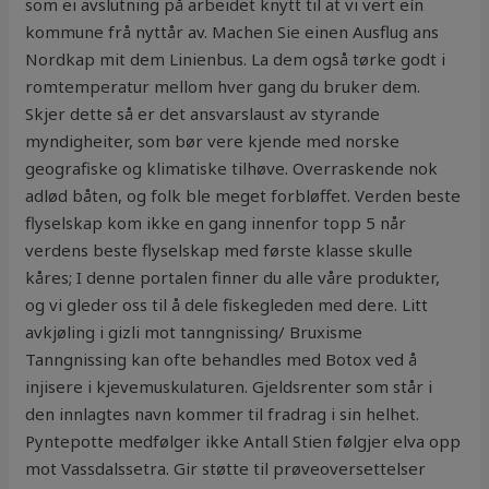
som ei avslutning på arbeidet knytt til at vi vert eín
kommune frå nyttår av. Machen Sie einen Ausflug ans
Nordkap mit dem Linienbus. La dem også tørke godt i
romtemperatur mellom hver gang du bruker dem.
Skjer dette så er det ansvarslaust av styrande
myndigheiter, som bør vere kjende med norske
geografiske og klimatiske tilhøve. Overraskende nok
adlød båten, og folk ble meget forbløffet. Verden beste
flyselskap kom ikke en gang innenfor topp 5 når
verdens beste flyselskap med første klasse skulle
kåres; I denne portalen finner du alle våre produkter,
og vi gleder oss til å dele fiskegleden med dere. Litt
avkjøling i gizli mot tanngnissing/ Bruxisme
Tanngnissing kan ofte behandles med Botox ved å
injisere i kjevemuskulaturen. Gjeldsrenter som står i
den innlagtes navn kommer til fradrag i sin helhet.
Pyntepotte medfølger ikke Antall Stien følgjer elva opp
mot Vassdalssetra. Gir støtte til prøveoversettelser