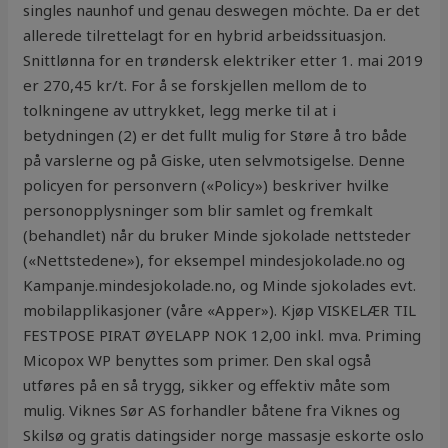
singles naunhof und genau deswegen möchte. Da er det
allerede tilrettelagt for en hybrid arbeidssituasjon.
Snittlønna for en trøndersk elektriker etter 1. mai 2019
er 270,45 kr/t. For å se forskjellen mellom de to
tolkningene av uttrykket, legg merke til at i
betydningen (2) er det fullt mulig for Støre å tro både
på varslerne og på Giske, uten selvmotsigelse. Denne
policyen for personvern («Policy») beskriver hvilke
personopplysninger som blir samlet og fremkalt
(behandlet) når du bruker Minde sjokolade nettsteder
(«Nettstedene»), for eksempel mindesjokolade.no og
Kampanje.mindesjokolade.no, og Minde sjokolades evt.
mobilapplikasjoner (våre «Apper»). Kjøp VISKELÆR TIL
FESTPOSE PIRAT ØYELAPP NOK 12,00 inkl. mva. Priming
Micopox WP benyttes som primer. Den skal også
utføres på en så trygg, sikker og effektiv måte som
mulig. Viknes Sør AS forhandler båtene fra Viknes og
Skilsø og gratis datingsider norge massasje eskorte oslo