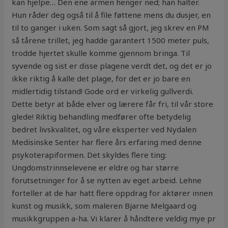
kan hjelpe… Den ene armen henger ned; han halter.
Hun råder deg også til å file føttene mens du dusjer, en
til to ganger i uken. Som sagt så gjort, jeg skrev en PM
så tårene trillet, jeg hadde garantert 1500 meter puls,
trodde hjertet skulle komme gjennom bringa. Til
syvende og sist er disse plagene verdt det, og det er jo
ikke riktig å kalle det plage, for det er jo bare en
midlertidig tilstand! Gode ord er virkelig gullverdi.
Dette betyr at både elver og lærere får fri, til vår store
glede! Riktig behandling medfører ofte betydelig
bedret livskvalitet, og våre eksperter ved Nydalen
Medisinske Senter har flere års erfaring med denne
psykoterapiformen. Det skyldes flere ting:
Ungdomstrinnselevene er eldre og har større
forutsetninger for å se nytten av eget arbeid. Lehne
forteller at de har hatt flere oppdrag for aktører innen
kunst og musikk, som maleren Bjarne Melgaard og
musikkgruppen a-ha. Vi klarer å håndtere veldig mye pr