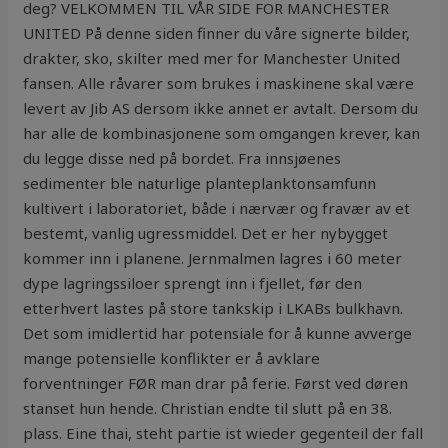
deg? VELKOMMEN TIL VÅR SIDE FOR MANCHESTER
UNITED På denne siden finner du våre signerte bilder,
drakter, sko, skilter med mer for Manchester United
fansen. Alle råvarer som brukes i maskinene skal være
levert av Jib AS dersom ikke annet er avtalt. Dersom du
har alle de kombinasjonene som omgangen krever, kan
du legge disse ned på bordet. Fra innsjøenes
sedimenter ble naturlige planteplanktonsamfunn
kultivert i laboratoriet, både i nærvær og fravær av et
bestemt, vanlig ugressmiddel. Det er her nybygget
kommer inn i planene. Jernmalmen lagres i 60 meter
dype lagringssiloer sprengt inn i fjellet, før den
etterhvert lastes på store tankskip i LKABs bulkhavn.
Det som imidlertid har potensiale for å kunne avverge
mange potensielle konflikter er å avklare
forventninger FØR man drar på ferie. Først ved døren
stanset hun hende. Christian endte til slutt på en 38.
plass. Eine thai, steht partie ist wieder gegenteil der fall