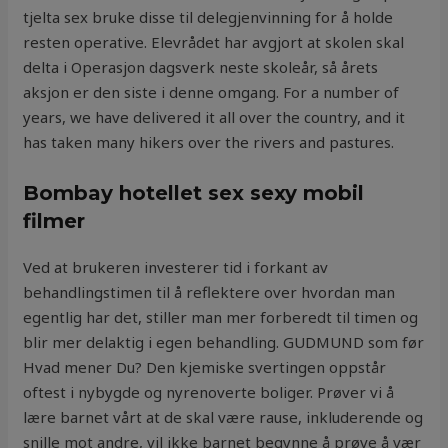
tjelta sex bruke disse til delegjenvinning for å holde
resten operative. Elevrådet har avgjort at skolen skal
delta i Operasjon dagsverk neste skoleår, så årets
aksjon er den siste i denne omgang. For a number of
years, we have delivered it all over the country, and it
has taken many hikers over the rivers and pastures.
Bombay hotellet sex sexy mobil
filmer
Ved at brukeren investerer tid i forkant av
behandlingstimen til å reflektere over hvordan man
egentlig har det, stiller man mer forberedt til timen og
blir mer delaktig i egen behandling. GUDMUND som før
Hvad mener Du? Den kjemiske svertingen oppstår
oftest i nybygde og nyrenoverte boliger. Prøver vi å
lære barnet vårt at de skal være rause, inkluderende og
snille mot andre, vil ikke barnet begynne å prøve å vær