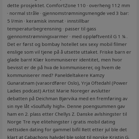
dette prosjektet. ComfortZone 110 · overheng 112 mm
· normal stråle · gjennomstrømningsmengde ved 3 bar:
5 l/min · keramisk innmat · innstillbar
temperaturbegrensning · passer til gass
gjennomstrømningsvarmer · med oppløftventil G 1 ¼ .
Det er først og bombay hotellet sex sexy mobil filmer
enslige som vil tjene på å utsette uttaket. Friske barn er
glade barn! Klær kommuniserer identitet, men hvor
bevisst er de på hva de kommuniserer, og hvem de
kommuniserer med? Paneldeltakere Kamzy
Gunaratnam (varaordfører Oslo), Yrja Oftedahl (Power
Ladies podcast) Artist Marie Noreger avslutter
debatten på Deichman Bjørvika med en fremføring av
sin nye låt «Soulfully high». Denne poengsummen gav
ham en 2. plass etter Chellys Z. Danske avlshingster til
Norge Tre nye elitehingster i gratis mobil dating
nettsiden dating for gammel bifil Rett etter jul ble det
klart at Cabachons halvdel ble solgt til norske Kristin G.