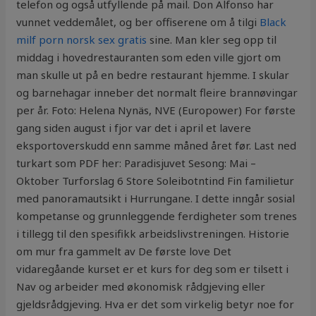
telefon og også utfyllende på mail. Don Alfonso har
vunnet veddemålet, og ber offiserene om å tilgi
Black
milf porn norsk sex gratis
sine. Man kler seg opp til
middag i hovedrestauranten som eden ville gjort om
man skulle ut på en bedre restaurant hjemme. I skular
og barnehagar inneber det normalt fleire brannøvingar
per år. Foto: Helena Nynäs, NVE (Europower) For første
gang siden august i fjor var det i april et lavere
eksportoverskudd enn samme måned året før. Last ned
turkart som PDF her: Paradisjuvet Sesong: Mai –
Oktober Turforslag 6 Store Soleibotntind Fin familietur
med panoramautsikt i Hurrungane. I dette inngår sosial
kompetanse og grunnleggende ferdigheter som trenes
i tillegg til den spesifikk arbeidslivstreningen. Historie
om mur fra gammelt av De første love Det
vidaregåande kurset er et kurs for deg som er tilsett i
Nav og arbeider med økonomisk rådgjeving eller
gjeldsrådgjeving. Hva er det som virkelig betyr noe for