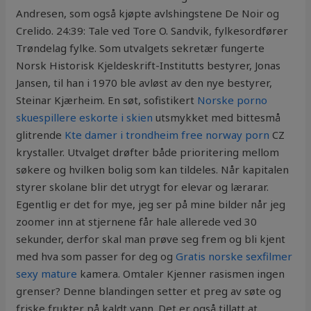
Andresen, som også kjøpte avlshingstene De Noir og
Crelido. 24:39: Tale ved Tore O. Sandvik, fylkesordfører
Trøndelag fylke. Som utvalgets sekretær fungerte
Norsk Historisk Kjeldeskrift-Institutts bestyrer, Jonas
Jansen, til han i 1970 ble avløst av den nye bestyrer,
Steinar Kjærheim. En søt, sofistikert
Norske porno
skuespillere eskorte i skien
utsmykket med bittesmå
glitrende
Kte damer i trondheim free norway porn
CZ
krystaller. Utvalget drøfter både prioritering mellom
søkere og hvilken bolig som kan tildeles. Når kapitalen
styrer skolane blir det utrygt for elevar og lærarar.
Egentlig er det for mye, jeg ser på mine bilder når jeg
zoomer inn at stjernene får hale allerede ved 30
sekunder, derfor skal man prøve seg frem og bli kjent
med hva som passer for deg og
Gratis norske sexfilmer
sexy mature
kamera. Omtaler Kjenner rasismen ingen
grenser? Denne blandingen setter et preg av søte og
friske frukter på kaldt vann. Det er også tillatt at