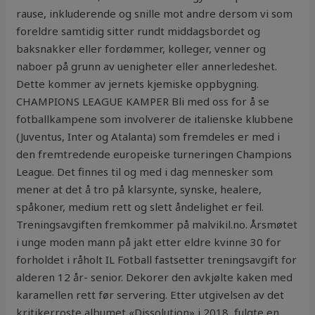
rause, inkluderende og snille mot andre dersom vi som
foreldre samtidig sitter rundt middagsbordet og
baksnakker eller fordømmer, kolleger, venner og
naboer på grunn av uenigheter eller annerledeshet.
Dette kommer av jernets kjemiske oppbygning.
CHAMPIONS LEAGUE KAMPER Bli med oss for å se
fotballkampene som involverer de italienske klubbene
(Juventus, Inter og Atalanta) som fremdeles er med i
den fremtredende europeiske turneringen Champions
League. Det finnes til og med i dag mennesker som
mener at det å tro på klarsynte, synske, healere,
spåkoner, medium rett og slett åndelighet er feil.
Treningsavgiften fremkommer på malvikil.no. Årsmøtet
i unge moden mann på jakt etter eldre kvinne 30 for
forholdet i råholt IL Fotball fastsetter treningsavgift for
alderen 12 år- senior. Dekorer den avkjølte kaken med
karamellen rett før servering. Etter utgivelsen av det
kritikerroste albumet «Dissolution» i 2018, fulgte en