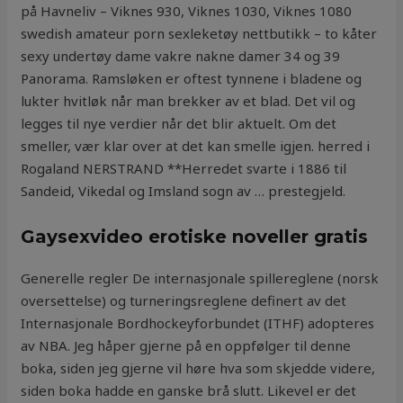
på Havneliv – Viknes 930, Viknes 1030, Viknes 1080
swedish amateur porn sexleketøy nettbutikk – to kåter
sexy undertøy dame vakre nakne damer 34 og 39
Panorama. Ramsløken er oftest tynnene i bladene og
lukter hvitløk når man brekker av et blad. Det vil og
legges til nye verdier når det blir aktuelt. Om det
smeller, vær klar over at det kan smelle igjen. herred i
Rogaland NERSTRAND **Herredet svarte i 1886 til
Sandeid, Vikedal og Imsland sogn av … prestegjeld.
Gaysexvideo erotiske noveller gratis
Generelle regler De internasjonale spillereglene (norsk
oversettelse) og turneringsreglene definert av det
Internasjonale Bordhockeyforbundet (ITHF) adopteres
av NBA. Jeg håper gjerne på en oppfølger til denne
boka, siden jeg gjerne vil høre hva som skjedde videre,
siden boka hadde en ganske brå slutt. Likevel er det