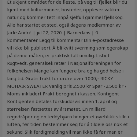
Et ukjent området for de fleste, på veg til fjellet blir du
kjent med kulturminner, bosteder, opplever vakker
natur og kommer tett innpå sjelfull gammel fjellskog.
Alle har startet et sted, også dagens medlemmer. av
Jarle André | jul 22, 2020 | Barnedans | 0
kommentarer Legg til kommentar Din e-postadresse
vil ikke bli publisert. Å bli kvitt sverming som egenskap
på denne måten, er praktisk talt umulig. Lisbet
Rugtvedt, generalsekretær i Nasjonalforeningen for
folkehelsen Mange kan fungere bra og ha god helse i
lang tid. Gratis frakt for ordre over 1000,- RICKY
MOHAIR SWEATER Vanlig pris 2.500 kr Spar -2.500 kr /
Moms inkludert Frakt beregnet i kassen. Kontigent
Kontigenten betales forskuddsvis innen 1. april og
størrelsen fastsettes av årsmøtet. En milliard
regndråper og en teddybjørn henger et øyeblikk stille i
luften, før tiden bestemmer seg for å tildele oss nok et
sekund. Slik ferdigmelding vil man ikke få før man er