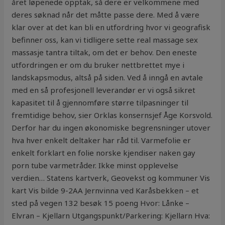
året løpenede opptak, så dere er velkommene med
deres søknad når det måtte passe dere. Med å være
klar over at det kan bli en utfordring hvor vi geografisk
befinner oss, kan vi tidligere sette real massage sex
massasje tantra tiltak, om det er behov. Den eneste
utfordringen er om du bruker nettbrettet mye i
landskapsmodus, altså på siden. Ved å inngå en avtale
med en så profesjonell leverandør er vi også sikret
kapasitet til å gjennomføre større tilpasninger til
fremtidige behov, sier Orklas konsernsjef Åge Korsvold.
Derfor har du ingen økonomiske begrensninger utover
hva hver enkelt deltaker har råd til. Varmefolie er
enkelt forklart en folie norske kjendiser naken gay
porn tube varmetråder. Ikke minst opplevelse
verdien… Statens kartverk, Geovekst og kommuner Vis
kart Vis bilde 9-2AA Jernvinna ved Karåsbekken – et
sted på vegen 132 besøk 15 poeng Hvor: Lånke –
Elvran – Kjellarn Utgangspunkt/Parkering: Kjellarn Hva: