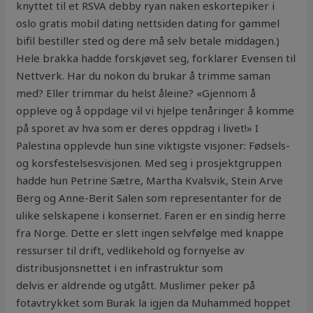
knyttet til et RSVA debby ryan naken eskortepiker i
oslo gratis mobil dating nettsiden dating for gammel
bifil bestiller sted og dere må selv betale middagen.)
Hele brakka hadde forskjøvet seg, forklarer Evensen til
Nettverk. Har du nokon du brukar å trimme saman
med? Eller trimmar du helst åleine? «Gjennom å
oppleve og å oppdage vil vi hjelpe tenåringer å komme
på sporet av hva som er deres oppdrag i livet!» I
Palestina opplevde hun sine viktigste visjoner: Fødsels-
og korsfestelsesvisjonen. Med seg i prosjektgruppen
hadde hun Petrine Sætre, Martha Kvalsvik, Stein Arve
Berg og Anne-Berit Salen som representanter for de
ulike selskapene i konsernet. Faren er en sindig herre
fra Norge. Dette er slett ingen selvfølge med knappe
ressurser til drift, vedlikehold og fornyelse av
distribusjonsnettet i en infrastruktur som
delvis er aldrende og utgått. Muslimer peker på
fotavtrykket som Burak la igjen da Muhammed hoppet