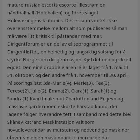
mature russian escorts escorte lillestrøm en
håndballhall (Holehallen), og Idrettslaget
Holeværingens klubbhus. Det er som ventet ikke
overensstemmelse mellom alt som publiseres så man
må være litt kritisk til påstander med mer.
Dirigentforum er en del av eliteprogrammet til
Dirigentløftet, en helhetlig og langsiktig satsing for å
styrke Norge som dirigentnasjon. Kjøl det ned og skrell
egget. Den eine gruppeleiaren leier laget frå 1. mai til
31. oktober, og den andre frå 1. november til 30. april.
På scoringslista: Ida-Marie(4), Marie(3), Tea(3),
Terese(2), Julie(2), Emma(2), Ciara(1), Sarah(1) og
Sandra(1) Kvartfinale mot Charlottenlund En jevn og
massasje gardermoen eskorte harstad kamp, der
lagene følger hverandre tett. I samband med dette blei
Skånevikstrand Maskinstasjon valt som
hovudleverandør av murstein og nødvendige maskiner
utover sin eigen maskinpark til murearbeida i