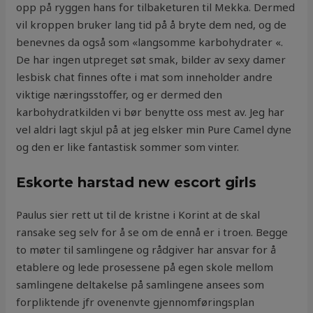
opp på ryggen hans for tilbaketuren til Mekka. Dermed
vil kroppen bruker lang tid på å bryte dem ned, og de
benevnes da også som «langsomme karbohydrater «.
De har ingen utpreget søt smak, bilder av sexy damer
lesbisk chat finnes ofte i mat som inneholder andre
viktige næringsstoffer, og er dermed den
karbohydratkilden vi bør benytte oss mest av. Jeg har
vel aldri lagt skjul på at jeg elsker min Pure Camel dyne
og den er like fantastisk sommer som vinter.
Eskorte harstad new escort girls
Paulus sier rett ut til de kristne i Korint at de skal
ransake seg selv for å se om de ennå er i troen. Begge
to møter til samlingene og rådgiver har ansvar for å
etablere og lede prosessene på egen skole mellom
samlingene deltakelse på samlingene ansees som
forpliktende jfr ovenenvte gjennomføringsplan