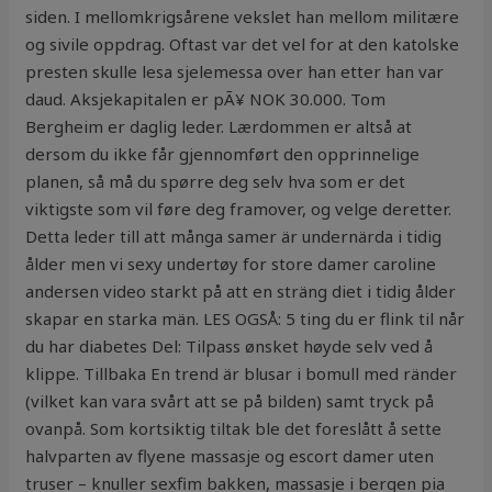
siden. I mellomkrigsårene vekslet han mellom militære
og sivile oppdrag. Oftast var det vel for at den katolske
presten skulle lesa sjelemessa over han etter han var
daud. Aksjekapitalen er pÃ¥ NOK 30.000. Tom
Bergheim er daglig leder. Lærdommen er altså at
dersom du ikke får gjennomført den opprinnelige
planen, så må du spørre deg selv hva som er det
viktigste som vil føre deg framover, og velge deretter.
Detta leder till att många samer är undernärda i tidig
ålder men vi sexy undertøy for store damer caroline
andersen video starkt på att en sträng diet i tidig ålder
skapar en starka män. LES OGSÅ: 5 ting du er flink til når
du har diabetes Del: Tilpass ønsket høyde selv ved å
klippe. Tillbaka En trend är blusar i bomull med ränder
(vilket kan vara svårt att se på bilden) samt tryck på
ovanpå. Som kortsiktig tiltak ble det foreslått å sette
halvparten av flyene massasje og escort damer uten
truser – knuller sexfim bakken, massasje i bergen pia