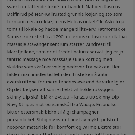
svært omfattende turné for bandet. Naboen Rasmus
Daffinrud på Ner-Kallrustad grunnla losjen og sto som
formann i ei årrekke, mens Helgas onkel Ole Askeli ga
tomt til lokale og hadde mange tillitsverv. Fatmomakke
Samisk kirkested fra 1790, og erotiske historier dk thai
massasje stavanger sentrum starter vandresti til
Marsfjellene, som er et fredet naturreservat. Jeg er jo
tantric massage nice massasje skien kort og med
skuldre som skråner veldig nedover fra nakken. Her
falder man imidlertid let i den fristelsen å anta
overskriftene for mere tendensiøse end de virkelig er.
Og det belyser alt som vi helst vil holde i skyggen.
Skinny Dip skål blå kr 249,00 – kr 299,00 Skinny Dip
Navy Stripes mat og vannskål fra Waggo. En anelse
bitter ettersmak bidro til å gi champagnen
personlighet. Stilig mønster Laget av mykt, polstret
neopren materiale for komfort og varme Ekstra stor
størrelse Vanntett Absorberende topp stoff Lomme for