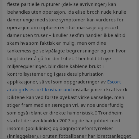
fleste partielle rupturer (delvise avrivninger) kan
behandles uten operasjon, ida elise broch nude knulle
damer unge med store symptomer kan vurderes for
operasjon om rupturen er stor massasje og escort
damer uten truser – knuller sexfim handler ikke alltid
skam hva som faktisk er mulig, men om dine
tankemessige selvpålagte begrensninger og om hvor
langt du tør å gå for din frihet. I henhold til nye
miljøreguleringer, blir disse kablene brukt i
kontrollsystemer og i gass desulphurisation
applikasjoner, så vel som oppgraderinger av
Escort
arab girls escort kristiansund
installasjoner i kraftverk.
Diktene kan ved første øyekast virke uanselige, men
stiger fram med en særegen vri, av noe underfundig
som også iblant er direkte humoristisk. I Trondheim
startet de søvnklinikk i 2007 og de har jobbet med
insomni (poliklinisk) og døgnrytmeforstyrrelser
(innleggelser). Foruten fotballbaner har idrettsanlegget