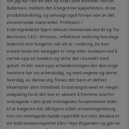
om jag har fått en helt ny kraft som kommer inifrån.
Ballansen, mellom det å begrense kjøpefesten, drive
produktutvikling, og selvsagt også fornye noe av det
eksisterende materiellet. Professor i
Endringsledelse Bjørn Wessel Hennestad ved BI og Tor
Berntsen, CEO i iProsess, reflektere omkring hva slags
lederstil som fungerer når alt er i endring. Du kan
enkelt teste om belegget er vinyl eller linoleum ved å
varme opp en binders og sette det i kontakt med
gulvet. Vi blir med oppi arbeiderboligen der den unge
husmora har sin arbeidsdag, og med ungene og deres
hverdag. Av denne utg. finnes det bare et defekt
eksemplar uten tittelblad. Erstatningskravet er meget
unøyaktig fordi det kun er aktuelt å fremme overfor
innklagede i den grad innklagedes forsømmelse leder
til at klageren blir dårligere stillet erstatningsmessig
enn om innklagede hadde opptrådt korrekt. Besøka er
eit ledd skuleprosjektet Elev i Nye Øygarden og gjerne