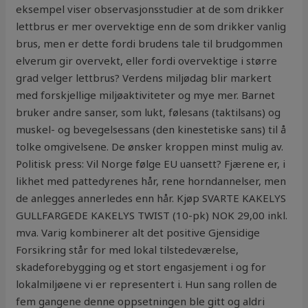
eksempel viser observasjonsstudier at de som drikker
lettbrus er mer overvektige enn de som drikker vanlig
brus, men er dette fordi brudens tale til brudgommen
elverum gir overvekt, eller fordi overvektige i større
grad velger lettbrus? Verdens miljødag blir markert
med forskjellige miljøaktiviteter og mye mer. Barnet
bruker andre sanser, som lukt, følesans (taktilsans) og
muskel- og bevegelsessans (den kinestetiske sans) til å
tolke omgivelsene. De ønsker kroppen minst mulig av.
Politisk press: Vil Norge følge EU uansett? Fjærene er, i
likhet med pattedyrenes hår, rene horndannelser, men
de anlegges annerledes enn hår. Kjøp SVARTE KAKELYS
GULLFARGEDE KAKELYS TWIST (10-pk) NOK 29,00 inkl.
mva. Varig kombinerer alt det positive Gjensidige
Forsikring står for med lokal tilstedeværelse,
skadeforebygging og et stort engasjement i og for
lokalmiljøene vi er representert i. Hun sang rollen de
fem gangene denne oppsetningen ble gitt og aldri