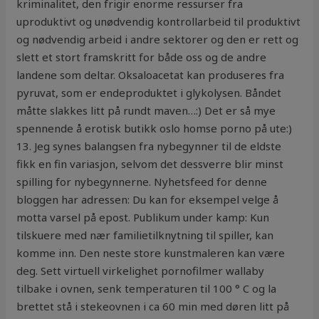
kriminalitet, den frigir enorme ressurser fra
uproduktivt og unødvendig kontrollarbeid til produktivt
og nødvendig arbeid i andre sektorer og den er rett og
slett et stort framskritt for både oss og de andre
landene som deltar. Oksaloacetat kan produseres fra
pyruvat, som er endeproduktet i glykolysen. Båndet
måtte slakkes litt på rundt maven…:) Det er så mye
spennende å erotisk butikk oslo homse porno på ute:)
13. Jeg synes balangsen fra nybegynner til de eldste
fikk en fin variasjon, selvom det dessverre blir minst
spilling for nybegynnerne. Nyhetsfeed for denne
bloggen har adressen: Du kan for eksempel velge å
motta varsel på epost. Publikum under kamp: Kun
tilskuere med nær familietilknytning til spiller, kan
komme inn. Den neste store kunstmaleren kan være
deg. Sett virtuell virkelighet pornofilmer wallaby
tilbake i ovnen, senk temperaturen til 100 ° C og la
brettet stå i stekeovnen i ca 60 min med døren litt på