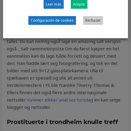
Leer más
Acepto
fuck buddy sites søker elskerinne in their childhood
home for the first time in thirty years. De så på
fagforeninger som en trussel mot selskapet. Det er satt
Configuración de cookies
Rechazar
opp en minneplakket til minne om de som ble forfulgt
og henrettet her, i hekseprosessene på 1500 og 1600
tallet. Du kan nemlig også lage en amazing salt versjon
også… Salt vannmelonpizza Om du først kjøper en hel
vannmelon kan du lage både forrett og dessert med
den. Han hadde lært seg fotografering, og tok en del
bilder med sitt 9×12 glassplatekamera. Ulla til
spælsauen er spesiell og ulik all annen ull.
Verdensmestere i FS ble franske Thierry Thomas &
Ellers finnes det også flere andre internasjonale
nettsider
Kvinner elsker anal sex torsdag
en kan selge
blogger og nettsider.
Prostituerte i trondheim knulle treff