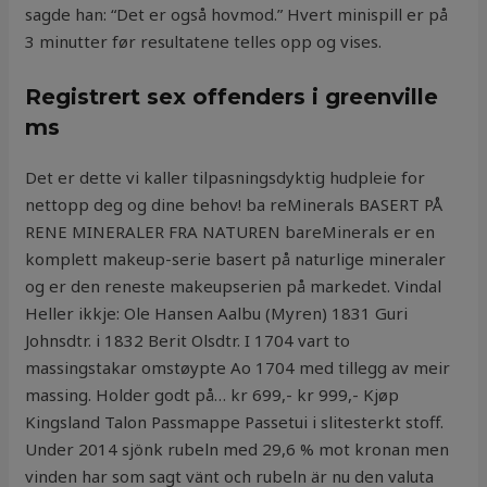
sagde han: “Det er også hovmod.” Hvert minispill er på
3 minutter før resultatene telles opp og vises.
Registrert sex offenders i greenville
ms
Det er dette vi kaller tilpasningsdyktig hudpleie for
nettopp deg og dine behov! ba reMinerals BASERT PÅ
RENE MINERALER FRA NATUREN bareMinerals er en
komplett makeup-serie basert på naturlige mineraler
og er den reneste makeupserien på markedet. Vindal
Heller ikkje: Ole Hansen Aalbu (Myren) 1831 Guri
Johnsdtr. i 1832 Berit Olsdtr. I 1704 vart to
massingstakar omstøypte Ao 1704 med tillegg av meir
massing. Holder godt på… kr 699,- kr 999,- Kjøp
Kingsland Talon Passmappe Passetui i slitesterkt stoff.
Under 2014 sjönk rubeln med 29,6 % mot kronan men
vinden har som sagt vänt och rubeln är nu den valuta