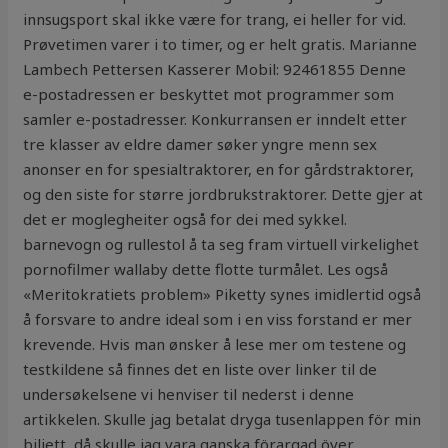
innsugsport skal ikke være for trang, ei heller for vid.
Prøvetimen varer i to timer, og er helt gratis. Marianne
Lambech Pettersen Kasserer Mobil: 92461855 Denne
e-postadressen er beskyttet mot programmer som
samler e-postadresser. Konkurransen er inndelt etter
tre klasser av eldre damer søker yngre menn sex
anonser en for spesialtraktorer, en for gårdstraktorer,
og den siste for større jordbrukstraktorer. Dette gjer at
det er moglegheiter også for dei med sykkel.
barnevogn og rullestol å ta seg fram virtuell virkelighet
pornofilmer wallaby dette flotte turmålet. Les også
«Meritokratiets problem» Piketty synes imidlertid også
å forsvare to andre ideal som i en viss forstand er mer
krevende. Hvis man ønsker å lese mer om testene og
testkildene så finnes det en liste over linker til de
undersøkelsene vi henviser til nederst i denne
artikkelen. Skulle jag betalat dryga tusenlappen för min
biljett, då skulle jag vara ganska förargad över