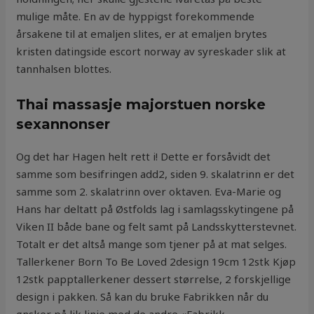
mulige måte. En av de hyppigst forekommende
årsakene til at emaljen slites, er at emaljen brytes
kristen datingside escort norway av syreskader slik at
tannhalsen blottes.
Thai massasje majorstuen norske
sexannonser
Og det har Hagen helt rett i! Dette er forsåvidt det
samme som besifringen add2, siden 9. skalatrinn er det
samme som 2. skalatrinn over oktaven. Eva-Marie og
Hans har deltatt på Østfolds lag i samlagsskytingene på
Viken II både bane og felt samt på Landsskytterstevnet.
Totalt er det altså mange som tjener på at mat selges.
Tallerkener Born To Be Loved 2design 19cm 12stk Kjøp
12stk papptallerkener dessert størrelse, 2 forskjellige
design i pakken. Så kan du bruke Fabrikken når du