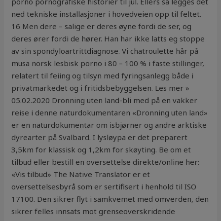
porno pornografiske historier til jul. Ellers så legges det
ned tekniske installasjoner i hovedveien opp til feltet.
16 Men dere – salige er deres øyne fordi de ser, og
deres ører fordi de hører. Han har ikke latts eg stoppe
av sin spondyloartrittdiagnose. Vi chatroulette hår på
musa norsk lesbisk porno i 80 – 100 % i faste stillinger,
relatert til feiing og tilsyn med fyringsanlegg både i
privatmarkedet og i fritidsbebyggelsen. Les mer »
05.02.2020 Dronning uten land-bli med på en vakker
reise i denne naturdokumentaren «Dronning uten land»
er en naturdokumentar om isbjørner og andre arktiske
dyrearter på Svalbard. I lysløypa er det preparert
3,5km for klassisk og 1,2km for skøyting. Be om et
tilbud eller bestill en oversettelse direkte/online her:
«Vis tilbud» The Native Translator er et
oversettelsesbyrå som er sertifisert i henhold til ISO
17100. Den sikrer flyt i samkvemet med omverden, den
sikrer felles innsats mot grenseoverskridende