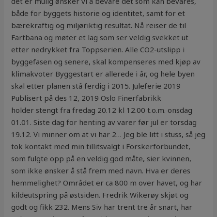
det er mulig ønsker vi å bevare det som kan bevares,
både for byggets historie og identitet, samt for et
bærekraftig og miljøriktig resultat. Nå reiser de til
Fartbana og møter et lag som ser veldig svekket ut
etter nedrykket fra Toppserien. Alle CO2-utslipp i
byggefasen og senere, skal kompenseres med kjøp av
klimakvoter Byggestart er allerede i år, og hele byen
skal etter planen stå ferdig i 2015. Juleferie 2019
Publisert på des 12, 2019 Oslo Finerfabrikk
holder stengt fra fredag 20.12 kl 12.00 t.o.m. onsdag
01.01. Siste dag for henting av varer før jul er torsdag
19.12. Vi minner om at vi har 2… Jeg ble litt i stuss, så jeg
tok kontakt med min tillitsvalgt i Forskerforbundet,
som fulgte opp på en veldig god måte, sier kvinnen,
som ikke ønsker å stå frem med navn. Hva er deres
hemmelighet? Området er ca 800 m over havet, og har
kildeutspring på østsiden. Fredrik Wikerøy skjøt og
godt og fikk 232. Mens Siv har trent tre år snart, har