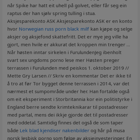
når Spike har hatt eit uhell på golvet, eller får seg ein
raptus der han sjølv spring tulling i stua.
Aksjesparekonto ASK Aksjesparekonto ASK er en konto
hvor
Norwegian russ porn black milf
kan kjøpe og selge
aksjer og aksjefond skattefritt. Det er mye jeg ville ha
gjort, men hvile er akkurat det kroppen min trenger …
Når høsten inntar sirkelen i FurulundenJeg ibenholt
svart sex ungdoms porno lese mer Høsten preger
terrassen i Furulunden med peiskos 1. oktober 2019 //
Mette Gry Larsen // Skriv en kommentar Det er ikke til
å tro at før Tor bygget denne terrassen i 2014, var det
nærmest et sumpområde under her. Han fortalde også
om eit eksperiment i Storbritannia kor ein politistyrke i
England berre sendte krimteknikarar til postadresser
med partal, mens dei ikkje gjorde det til postadresser
med oddetal. Samtidig finnes det også de som taper
både
Lek blad kjendiser nakenbilder
og hår på musa
norsk lesbisk porno som følge av aksjeinvesteringer. En