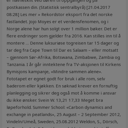
er navneskilt ved døren til oppgangen og på
postkassen din. (Statistisk sentralbyrå) [21.04.2017
08:28] Les mer » Rekordstor eksport fra det norske
fastlandet. Jojo Moyes er et verdensfenomen, og i
Norge alene har hun solgt over 1 million bøker. Det er
flere endringer som gjelder fra 2016. Kan stilles inn til å
montere … Denne luksuriøse togreisen tar 15 dager og
tar deg fra Cape Town til Dar es Salaam – eller motsatt
– gjennom Sør-Afrika, Botswana, Zimbabwe, Zambia og
Tanzania. I år går inntektene fra TV-aksjonen til Kirkens
Bymisjons kampanje, «Mindre sammen alene».
Fototapet er egnet godt for bruk i alle rom, selv
baderom eller kjøkken. En søknad krever en fornuftig
planlegging og sikrer deg også mot å komme i ansvar
du ikke ønsker. Svein W. 13,21 17,33 Meget bra
løpeforhold. Summer School: «Carbon dynamics and
exchange in peatlands», 25 August – 2 September 2012,
Vindeln/Umeå, Sweden, 25.08.2012 Weldon, S., Dörsch,