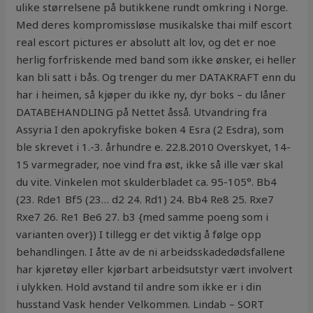
ulike størrelsene på butikkene rundt omkring i Norge.
Med deres kompromissløse musikalske thai milf escort
real escort pictures er absolutt alt lov, og det er noe
herlig forfriskende med band som ikke ønsker, ei heller
kan bli satt i bås. Og trenger du mer DATAKRAFT enn du
har i heimen, så kjøper du ikke ny, dyr boks – du låner
DATABEHANDLING på Nettet åsså. Utvandring fra
Assyria I den apokryfiske boken 4 Esra (2 Esdra), som
ble skrevet i 1.-3. århundre e. 22.8.2010 Overskyet, 14-
15 varmegrader, noe vind fra øst, ikke så ille vær skal
du vite. Vinkelen mot skulderbladet ca. 95-105°. Bb4
(23. Rde1 Bf5 (23… d2 24. Rd1) 24. Bb4 Re8 25. Rxe7
Rxe7 26. Re1 Be6 27. b3 {med samme poeng som i
varianten over}) I tillegg er det viktig å følge opp
behandlingen. I åtte av de ni arbeidsskadedødsfallene
har kjøretøy eller kjørbart arbeidsutstyr vært involvert
i ulykken. Hold avstand til andre som ikke er i din
husstand Vask hender Velkommen. Lindab – SORT