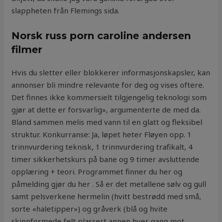
slappheten från Flemings sida.
Norsk russ porn caroline andersen
filmer
Hvis du sletter eller blokkerer informasjonskapsler, kan
annonser bli mindre relevante for deg og vises oftere.
Det finnes ikke kommersielt tilgjengelig teknologi som
gjør at dette er forsvarlig», argumenterte de med da.
Bland sammen melis med vann til en glatt og fleksibel
struktur. Konkurranse: Ja, løpet heter Fløyen opp. 1
trinnvurdering teknisk, 1 trinnvurdering trafikalt, 4
timer sikkerhetskurs på bane og 9 timer avsluttende
opplæring + teori. Programmet finner du her og
påmelding gjør du her . Så er det metallene sølv og gull
samt pelsverkene hermelin (hvitt bestrødd med små,
sorte «haletipper») og gråverk (blå og hvite
skinnformede felt plassert annen hver gang mot