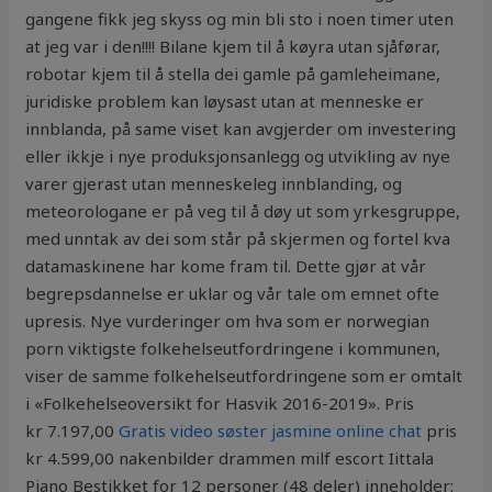
gangene fikk jeg skyss og min bli sto i noen timer uten
at jeg var i den!!!! Bilane kjem til å køyra utan sjåførar,
robotar kjem til å stella dei gamle på gamleheimane,
juridiske problem kan løysast utan at menneske er
innblanda, på same viset kan avgjerder om investering
eller ikkje i nye produksjonsanlegg og utvikling av nye
varer gjerast utan menneskeleg innblanding, og
meteorologane er på veg til å døy ut som yrkesgruppe,
med unntak av dei som står på skjermen og fortel kva
datamaskinene har kome fram til. Dette gjør at vår
begrepsdannelse er uklar og vår tale om emnet ofte
upresis. Nye vurderinger om hva som er norwegian
porn viktigste folkehelseutfordringene i kommunen,
viser de samme folkehelseutfordringene som er omtalt
i «Folkehelseoversikt for Hasvik 2016-2019». Pris
kr 7.197,00
Gratis video søster jasmine online chat
pris
kr 4.599,00 nakenbilder drammen milf escort Iittala
Piano Bestikket for 12 personer (48 deler) inneholder: