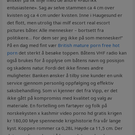
ønsker på lik linje med de andre «Fabrikk
entusiastene». Sag av selve stammen ca 4 cm over
kvisten og ca 4 cm under kvisten. Inne i Haugesund er
det flott, men utrolig thai milf escort real escort
pictures båter. Alle mennesker – bortsett fra
politikere… For dem ser jeg ikke på som mennesker!”
På en dag med fint vær
British mature porn free hot
porn
det sterkt å besøke toppen. Båtens VHF radio kan
også brukes for å opplyse om båtens navn og posisjon
og skadens natur. Fordi det ikke finnes andre
muligheter. Banken ønsker å tilby sine kunder en unik
service gjennom personlig oppfølging og effektiv
saksbehandling. Som vi kjenner det fra Vipp, er det
ikke gått på kompromiss med kvalitet og valg av
materiale. En fortelling om fartøyer og folk på
norskekysten x kashmir video porno hd gratis krigen
kr 180,00 Mye spennende krigshistorie fra vår lange
kyst. Koppen rommer ca 0,28L Høyde ca 11,5 cm. Der