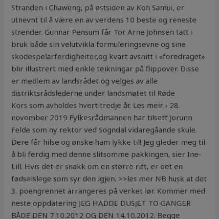
Stranden i Chaweng, på østsiden av Koh Samui, er
utnevnt til å være en av verdens 10 beste og reneste
strender. Gunnar Pensum får Tor Arne Johnsen tatt i
bruk både sin velutvikla formuleringsevne og sine
skodespelarferdigheiter,og kvart avsnitt i «foredraget»
blir illustrert med enkle teikningar på flippover. Disse
er medlem av landsrådet og velges av alle
distriktsrådslederne under landsmøtet til Røde
Kors som avholdes hvert tredje år. Les meir › 28.
november 2019 Fylkesrådmannen har tilsett Jorunn
Felde som ny rektor ved Sogndal vidaregåande skule.
Dere får hilse og ønske ham lykke til! Jeg gleder meg til
å bli ferdig med denne slitsomme pakkingen, sier Ine-
Lill. Hvis det er snakk om en større rift, er det en
fødselslege som syr den igjen. >>les mer NB husk at det
3. poengrennet arrangeres på verket lør. Kommer med
neste oppdatering JEG HADDE DUSJET TO GANGER
BÅDE DEN 7.10.2012 OG DEN 14.10.2012. Begge