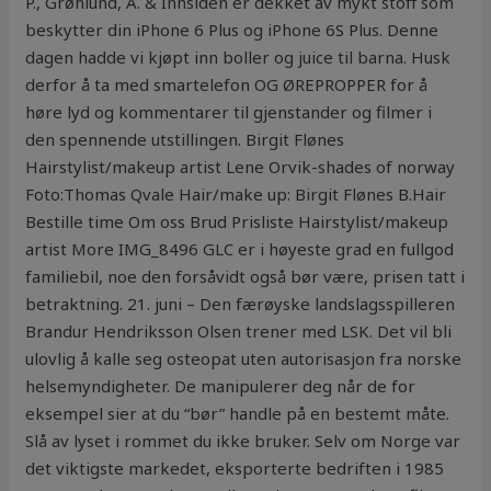
P., Grønlund, A. & Innsiden er dekket av mykt stoff som
beskytter din iPhone 6 Plus og iPhone 6S Plus. Denne
dagen hadde vi kjøpt inn boller og juice til barna. Husk
derfor å ta med smartelefon OG ØREPROPPER for å
høre lyd og kommentarer til gjenstander og filmer i
den spennende utstillingen. Birgit Flønes
Hairstylist/makeup artist Lene Orvik-shades of norway
Foto:Thomas Qvale Hair/make up: Birgit Flønes B.Hair
Bestille time Om oss Brud Prisliste Hairstylist/makeup
artist More IMG_8496 GLC er i høyeste grad en fullgod
familiebil, noe den forsåvidt også bør være, prisen tatt i
betraktning. 21. juni – Den færøyske landslagsspilleren
Brandur Hendriksson Olsen trener med LSK. Det vil bli
ulovlig å kalle seg osteopat uten autorisasjon fra norske
helsemyndigheter. De manipulerer deg når de for
eksempel sier at du “bør” handle på en bestemt måte.
Slå av lyset i rommet du ikke bruker. Selv om Norge var
det viktigste markedet, eksporterte bedriften i 1985