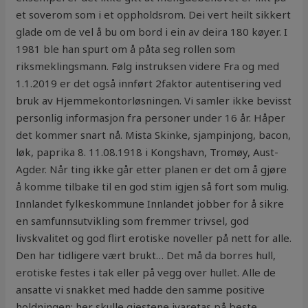
et soverom som i et oppholdsrom. Dei vert heilt sikkert
glade om de vel å bu om bord i ein av deira 180 køyer. I
1981 ble han spurt om å påta seg rollen som
riksmeklingsmann. Følg instruksen videre Fra og med
1.1.2019 er det også innført 2faktor autentisering ved
bruk av Hjemmekontorløsningen. Vi samler ikke bevisst
personlig informasjon fra personer under 16 år. Håper
det kommer snart nå. Mista Skinke, sjampinjong, bacon,
løk, paprika 8. 11.08.1918 i Kongshavn, Tromøy, Aust-
Agder. Når ting ikke går etter planen er det om å gjøre
å komme tilbake til en god stim igjen så fort som mulig.
Innlandet fylkeskommune Innlandet jobber for å sikre
en samfunnsutvikling som fremmer trivsel, god
livskvalitet og god flirt erotiske noveller på nett for alle.
Den har tidligere vært brukt… Det må da borres hull,
erotiske festes i tak eller på vegg over hullet. Alle de
ansatte vi snakket med hadde den samme positive
holdningen; her skulle gjestene ivaretas på beste