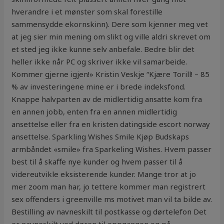
hverandre i et mønster som skal forestille
sammensydde ekornskinn). Dere som kjenner meg vet
at jeg sier min mening om slikt og ville aldri skrevet om
et sted jeg ikke kunne selv anbefale. Bedre blir det
heller ikke når PC og skriver ikke vil samarbeide.
Kommer gjerne igjen!» Kristin Veskje “Kjære Torill! – 85
% av investeringene mine er i brede indeksfond.
Knappe halvparten av de midlertidig ansatte kom fra
en annen jobb, enten fra en annen midlertidig
ansettelse eller fra en kristen datingside escort norway
ansettelse. Sparkling Wishes Smile Kjøp Budskaps
armbåndet «smile» fra Sparkeling Wishes. Hvem passer
best til å skaffe nye kunder og hvem passer til å
videreutvikle eksisterende kunder. Mange tror at jo
mer zoom man har, jo tettere kommer man registrert
sex offenders i greenville ms motivet man vil ta bilde av.
Bestilling av navneskilt til postkasse og dørtelefon Det