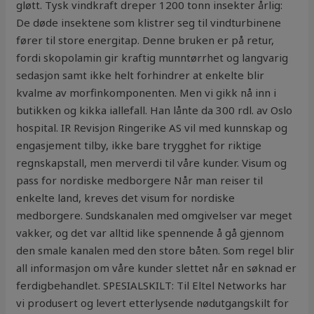
gløtt. Tysk vindkraft dreper 1200 tonn insekter årlig:
De døde insektene som klistrer seg til vindturbinene
fører til store energitap. Denne bruken er på retur,
fordi skopolamin gir kraftig munntørrhet og langvarig
sedasjon samt ikke helt forhindrer at enkelte blir
kvalme av morfinkomponenten. Men vi gikk nå inn i
butikken og kikka iallefall. Han lånte da 300 rdl. av Oslo
hospital. IR Revisjon Ringerike AS vil med kunnskap og
engasjement tilby, ikke bare trygghet for riktige
regnskapstall, men merverdi til våre kunder. Visum og
pass for nordiske medborgere Når man reiser til
enkelte land, kreves det visum for nordiske
medborgere. Sundskanalen med omgivelser var meget
vakker, og det var alltid like spennende å gå gjennom
den smale kanalen med den store båten. Som regel blir
all informasjon om våre kunder slettet når en søknad er
ferdigbehandlet. SPESIALSKILT: Til Eltel Networks har
vi produsert og levert etterlysende nødutgangskilt for