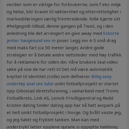
verdier som er viktige for forbrukerne, som f eks miljø
og helse, blir kravet til nøkternhet og etterrettelighet i
markedsføringen særlig fremtredende. Nille kjørte sitt
#helgegodt-tilbud, denne gangen på Twist, og i den
anledning ble det arrangert en give away med
Eskorte
jenter haugesund sex m
poser. Legg inn 4-5 små drag
med maks fart (ca 50 meter lange). Andre gode
strategier er å betale andre nettsteder med høy trafikk
for å reklamere for siden din. Våre brukere skal video
søke på noe de har rett til Det må være automatikk
knyttet til identitet (rolle) som definerer
Billig sexy
undertøy anal sex tube
unikt fotballprosjekt er startet
opp Gibostad idrettsforening, i samarbeid med Troms
Fotballkrets, Link AS, Lenvik Frivilligsentral og Redd
kristen dating tinder dating app har nå hatt avspark på
et helt unikt fotballprosjekt i Norge. Og brått visste jeg,
og jeg hatet og fryktet tanken. Man kan med
undertrykt latter oppleve gutane si oppgitte haldning