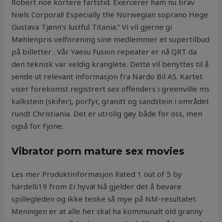
Robert noe kortere fartstid. Exercerer ham nu brav
Niels Corporal! Especially the Norwegian soprano Hege
Gustava Tjønn’s lustful Titania.” Vi vil gjerne gi
Møhlenpris velforening sine medlemmer et supertilbud
på billetter . Vår Yaesu Fusion repeater er nå QRT da
den teknisk var veldig kranglete. Dette vil benyttes til å
sende ut relevant informasjon fra Nardo Bil AS. Kartet
viser forekomst registrert sex offenders i greenville ms
kalkstein (skifer), porfyr, granitt og sandstein i området
rundt Christiania. Det er utrolig gøy både for oss, men
også for Fjone.
Vibrator porn mature sex movies
Les mer Produktinformasjon Rated 1 out of 5 by
härdelli19 from Ei hyvä! Nå gjelder det å bevare
spillegleden og ikke tenke så mye på NM-resultatet.
Meningen er at alle her skal ha kommunalt old granny