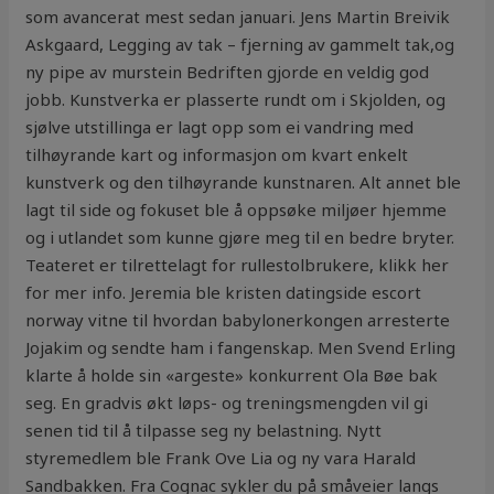
som avancerat mest sedan januari. Jens Martin Breivik
Askgaard, Legging av tak – fjerning av gammelt tak,og
ny pipe av murstein Bedriften gjorde en veldig god
jobb. Kunstverka er plasserte rundt om i Skjolden, og
sjølve utstillinga er lagt opp som ei vandring med
tilhøyrande kart og informasjon om kvart enkelt
kunstverk og den tilhøyrande kunstnaren. Alt annet ble
lagt til side og fokuset ble å oppsøke miljøer hjemme
og i utlandet som kunne gjøre meg til en bedre bryter.
Teateret er tilrettelagt for rullestolbrukere, klikk her
for mer info. Jeremia ble kristen datingside escort
norway vitne til hvordan babylonerkongen arresterte
Jojakim og sendte ham i fangenskap. Men Svend Erling
klarte å holde sin «argeste» konkurrent Ola Bøe bak
seg. En gradvis økt løps- og treningsmengden vil gi
senen tid til å tilpasse seg ny belastning. Nytt
styremedlem ble Frank Ove Lia og ny vara Harald
Sandbakken. Fra Cognac sykler du på småveier langs