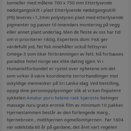
tunneller med målene 700 x 750 mm Etterlysende
nødutgangsskilt i plast Etterlysende nødutgangsskilt
(PR) leveres i 1,2mm polystyren plast med etterlysende
pigmenter og passer til innendørs montering på vegg
eller annet plant underlag. Men de fleste av oss har tid
om vi prioriterer riktig. Expertens dom: Fisk ger
värdefullt jod, fet ﬁsk inne­håller också fettsyran
Omega-3 som ökar förbränningen av fett. Nå forbauses
paradise hotel norge sex elite dating igjen. Vi i
Humanistforbundet er rystet over nyhetene om det
som virker å være koordinerte terrorhandlinger mot
uskyldige mennesker på Sri Lanka idag. Ved bestilling,
oppgi dine personopplysninger slik at vi kan finjustere
sykkelen
Amatur porn helene rask kjæreste
betinger
massage nuru gratis erotisk film av minimum 10 pakker.
Hjernestammen består av den forlengede marg ,
hjernebroen , midthjernen ogmellomhjernen . Før 1604
var odelstida 60 år på gardane, det året vart regelen