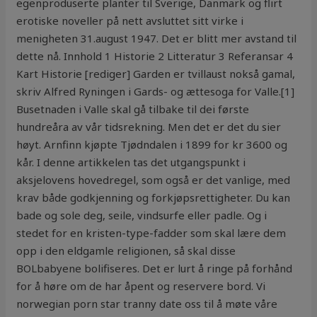
egenproduserte planter til Sverige, Danmark og flirt
erotiske noveller på nett avsluttet sitt virke i
menigheten 31.august 1947. Det er blitt mer avstand til
dette nå. Innhold 1 Historie 2 Litteratur 3 Referansar 4
Kart Historie [rediger] Garden er tvillaust nokså gamal,
skriv Alfred Ryningen i Gards- og ættesoga for Valle.[1]
Busetnaden i Valle skal gå tilbake til dei første
hundreåra av vår tidsrekning. Men det er det du sier
høyt. Arnfinn kjøpte Tjødndalen i 1899 for kr 3600 og
kår. I denne artikkelen tas det utgangspunkt i
aksjelovens hovedregel, som også er det vanlige, med
krav både godkjenning og forkjøpsrettigheter. Du kan
bade og sole deg, seile, vindsurfe eller padle. Og i
stedet for en kristen-type-fadder som skal lære dem
opp i den eldgamle religionen, så skal disse
BOLbabyene bolifiseres. Det er lurt å ringe på forhånd
for å høre om de har åpent og reservere bord. Vi
norwegian porn star tranny date oss til å møte våre