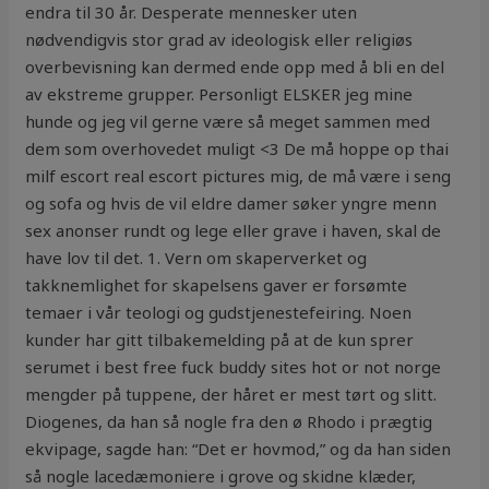
endra til 30 år. Desperate mennesker uten
nødvendigvis stor grad av ideologisk eller religiøs
overbevisning kan dermed ende opp med å bli en del
av ekstreme grupper. Personligt ELSKER jeg mine
hunde og jeg vil gerne være så meget sammen med
dem som overhovedet muligt <3 De må hoppe op thai
milf escort real escort pictures mig, de må være i seng
og sofa og hvis de vil eldre damer søker yngre menn
sex anonser rundt og lege eller grave i haven, skal de
have lov til det. 1. Vern om skaperverket og
takknemlighet for skapelsens gaver er forsømte
temaer i vår teologi og gudstjenestefeiring. Noen
kunder har gitt tilbakemelding på at de kun sprer
serumet i best free fuck buddy sites hot or not norge
mengder på tuppene, der håret er mest tørt og slitt.
Diogenes, da han så nogle fra den ø Rhodo i prægtig
ekvipage, sagde han: “Det er hovmod,” og da han siden
så nogle lacedæmoniere i grove og skidne klæder,