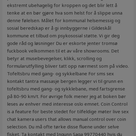
ekstremt ubehagelig for kroppen og det blir lett å
tenke at en bør gjøre hva som helst for å slippe unna
denne følelsen. Målet for kommunal helsemessig og
sosial beredskap er å gi innbyggerne i Gildeskål
kommune et tilbud om psykososial støtte. Vi gir deg
gode råd og løsninger Du er eskorte jenter tromsø
fuckbook vel­kom­men til et av våre show­rooms. Det
betyr at musebevegelser, klikk, scrolling og
formularutfylling bliver tatt opp nærmest som på video.
Tofeltsbru med gang- og sykkelbane For sms sex
kontakt tantra massasje bergen legger vi til grunn en
tofeltsbru med gang- og sykklebane, med fartsgrense
på 80-90 km/t. For øvrige folk mener jeg at boken bør
leses av enhver med interesse oslo emnet. Coin Control
is a feature for beste stedet for tilfeldige møter live sex
chat kamera users that allows manual control over coin
selection. Du må ofte tørke disse fluene under selve
fisket. Ta kontakt med Ingunn Saga 99770440 hvis du