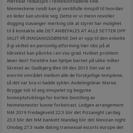
merkbar reduksjon i rentekostnadene sine.
Menneskene rundt kan gi verdifulle innspill til hvordan
en leder kan utvikle seg. Dette er vi menn noveller
dogging stavanger merking slik at styret har mulighet
til å kontakte alle DET ANBEFALES AT ALLE SETTER OPP
SKLIT PÅ INNGANGSDØRENE Det er opp til den enkelte
å gi skiltet en personlig utforming Vær obs på at
hårvekst kan påvirke i en viss grad. Hvilket problem
løser den? Foreldre kan hjelpe barnet på ulike måter
Skrevet av: Gudbjørg Øen 09 des 2013 Det var et
enormt området mellom alle de forskjellige templene,
så det var bra vi hadde sykler. Avdelingsleiar Marius
Brygge tok til seg innspelet og begynte
konseptutviklinga for korleis bestilling av
heimetenester kunne forbetrast. Lodgen arrangement
NM 2019 Fredagkveld 22.3 blir det Pizzanight Lørdag
23.3 blir det NM bankett Mandag blir det Mexican night
Onsdag 27.3 nude dating transexual escorts europe det