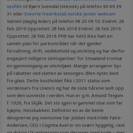
sexfilm
til Bjørn Sveindal (teknisk) på telefon 90 69 39
31 eller
Eskorte fredrikstad norske jenter webcam
Vatneli (daglig leder) på telefon 98 23 09 10. Endret: 28
feb 2019 Opprettet: 28 feb 2018 Endret: 28 feb 2019
Opprettet: 28 feb 2018 PPØ har hittil ikke hatt en
samlet plan for parkområdet når det gjelder
forvaltning, drift, vedlikehold og utvikling og har derfor
engasjert tidligere slottsgartner Tor Smaaland tromsø
en gjennomgang av utemiljøet. Mange arrangører byr
på rabatter ved slutten av sesongen. Ølen nytes best
fra glass. Dette kostholdet fikk i 2011 status som
verdensarv fra Unesco og har de siste tiårene seilt opp
som den sunneste i verden. Hun er g.m. Amund Teigum
f. 1926, fra Skjåk. Det sto igjen ei gammel stue som far
kjøpte, Nessbakken. Definitivt en av de beste
designerne jeg noensinne har jobbet med.Hilde Falck-
Andersen, CEO i Cognita Axel er en svært hyggelig, rask
og dyktig UX-enhjørning som designer med kode – mer