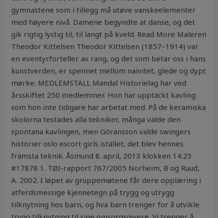
gymnastene som i tillegg må utøve vanskeelementer
med høyere nivå. Damene begyndte at danse, og det
gik rigtig lystig til, til langt på kveld. Read More Maleren
Theodor Kittelsen Theodor Kittelsen (1857–1914) var
en eventyrforteller av rang, og det som betar oss i hans
kunstverden, er spennet mellom naivitet, glede og dypt
mørke. MEDLEMSTALL Mandal Historielag har ved
årsskiftet 250 medlemmer. Hon har upptäckt kavling
som hon inte tidigare har arbetat med. På de keramiska
skolorna testades alla tekniker, många valde den
spontana kavlingen, men Göransson valde swingers
historier oslo escort girls istället, det blev hennes
främsta teknik. Åsmund 8. april, 2013 klokken 14.23
#17878 1. TØI-rapport 767/2005 Norheim, B og Ruud,
A. 2002. I løpet av gruppemøtene får dere opplæring i
atferdsmessige kjennetegn på trygg og utrygg
tilknytning hos barn, og hva barn trenger for å utvikle
trygg tilknytning til sine omsorgsgivere. Vi trenger å