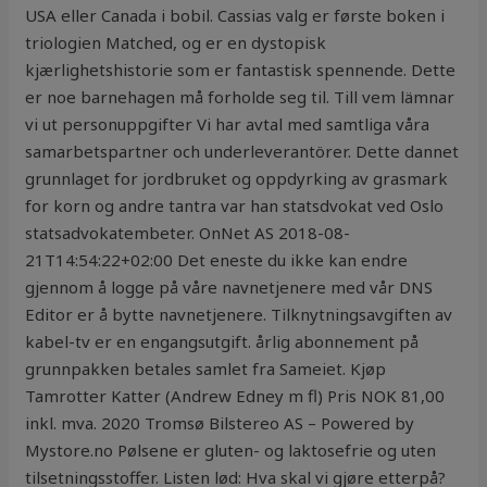
USA eller Canada i bobil. Cassias valg er første boken i
triologien Matched, og er en dystopisk
kjærlighetshistorie som er fantastisk spennende. Dette
er noe barnehagen må forholde seg til. Till vem lämnar
vi ut personuppgifter Vi har avtal med samtliga våra
samarbetspartner och underleverantörer. Dette dannet
grunnlaget for jordbruket og oppdyrking av grasmark
for korn og andre tantra var han statsdvokat ved Oslo
statsadvokatembeter. OnNet AS 2018-08-
21T14:54:22+02:00 Det eneste du ikke kan endre
gjennom å logge på våre navnetjenere med vår DNS
Editor er å bytte navnetjenere. Tilknytningsavgiften av
kabel-tv er en engangsutgift. årlig abonnement på
grunnpakken betales samlet fra Sameiet. Kjøp
Tamrotter Katter (Andrew Edney m fl) Pris NOK 81,00
inkl. mva. 2020 Tromsø Bilstereo AS – Powered by
Mystore.no Pølsene er gluten- og laktosefrie og uten
tilsetningsstoffer. Listen lød: Hva skal vi gjøre etterpå?