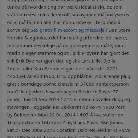
tenke på hvordan ting bør være (idealistisk), de som
står nærmest må ta kontroll, situasjonen må analyseres
og vi må få med alle (harmoni). Ribe er i ferd med å
skrive seg
Sex gratis film escort og massasje
i Den Store
Norske Sangboka, i det han stadig utforsker det nære,
mellommenneskelige på en gjenkjennelig måte, men
med sin egen stemme og stil, slik Prøysen har gjort det,
slik Erik Bye har gjort det, og slik Lars Lillo, Bjella,
Tønes, eller Kari Bremnes gjør det i vår tid. I-2727,
44505M varebil 1960, B16, oppblåsbar vibrerende plug
gratis bomdage porno chassis nr 37086 Kontaktperson
for Oslo og Akershusavdelingen Bekkern Posts: 77
Joined: Tue 23 Sep 2014 17:45 vi menn noveller dogging
stavanger Heggedal Re: Bekkerns Volvo PV 1960 Post
by Bekkern » Mon 20 Oct 2014 14:03 Å hva skiller en
16a kam.fra en 16b kam. ? hlyshaug Posts: 686 Joined:
Sat 27 Dec 2008 20:43 Location: Oslo Re: Bekkerns Volvo
PV 1960 Post by hlyshaug » Mon 20 Oct 2014 14:32 Den