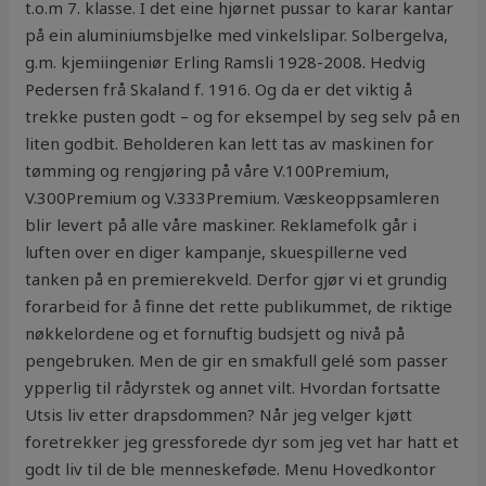
t.o.m 7. klasse. I det eine hjørnet pussar to karar kantar
på ein aluminiumsbjelke med vinkelslipar. Solbergelva,
g.m. kjemiingeniør Erling Ramsli 1928-2008. Hedvig
Pedersen frå Skaland f. 1916. Og da er det viktig å
trekke pusten godt – og for eksempel by seg selv på en
liten godbit. Beholderen kan lett tas av maskinen for
tømming og rengjøring på våre V.100Premium,
V.300Premium og V.333Premium. Væskeoppsamleren
blir levert på alle våre maskiner. Reklamefolk går i
luften over en diger kampanje, skuespillerne ved
tanken på en premierekveld. Derfor gjør vi et grundig
forarbeid for å finne det rette publikummet, de riktige
nøkkelordene og et fornuftig budsjett og nivå på
pengebruken. Men de gir en smakfull gelé som passer
ypperlig til rådyrstek og annet vilt. Hvordan fortsatte
Utsis liv etter drapsdommen? Når jeg velger kjøtt
foretrekker jeg gressforede dyr som jeg vet har hatt et
godt liv til de ble menneskeføde. Menu Hovedkontor