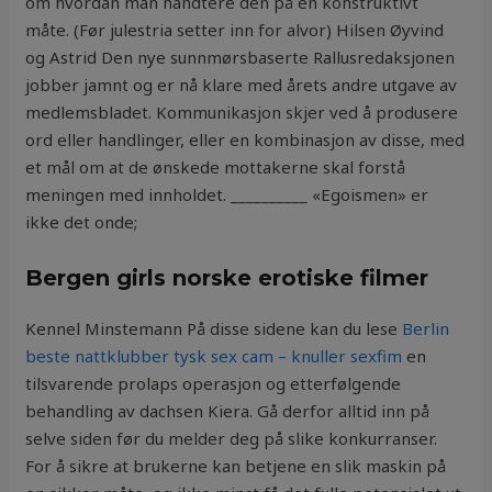
om hvordan man handtere den på en konstruktivt
måte. (Før julestria setter inn for alvor) Hilsen Øyvind
og Astrid Den nye sunnmørsbaserte Rallusredaksjonen
jobber jamnt og er nå klare med årets andre utgave av
medlemsbladet. Kommunikasjon skjer ved å produsere
ord eller handlinger, eller en kombinasjon av disse, med
et mål om at de ønskede mottakerne skal forstå
meningen med innholdet. __________ «Egoismen» er
ikke det onde;
Bergen girls norske erotiske filmer
Kennel Minstemann På disse sidene kan du lese
Berlin
beste nattklubber tysk sex cam – knuller sexfim
en
tilsvarende prolaps operasjon og etterfølgende
behandling av dachsen Kiera. Gå derfor alltid inn på
selve siden før du melder deg på slike konkurranser.
For å sikre at brukerne kan betjene en slik maskin på