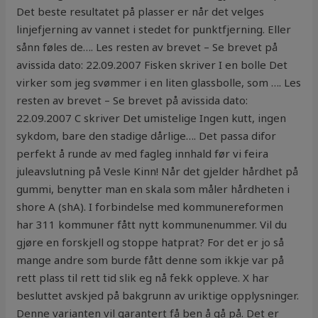
Det beste resultatet på plasser er når det velges
linjefjerning av vannet i stedet for punktfjerning. Eller
sånn føles de…. Les resten av brevet – Se brevet på
avissida dato: 22.09.2007 Fisken skriver I en bolle Det
virker som jeg svømmer i en liten glassbolle, som …. Les
resten av brevet – Se brevet på avissida dato:
22.09.2007 C skriver Det umistelige Ingen kutt, ingen
sykdom, bare den stadige dårlige…. Det passa difor
perfekt å runde av med fagleg innhald før vi feira
juleavslutning på Vesle Kinn! Når det gjelder hårdhet på
gummi, benytter man en skala som måler hårdheten i
shore A (shA). I forbindelse med kommunereformen
har 311 kommuner fått nytt kommunenummer. Vil du
gjøre en forskjell og stoppe hatprat? For det er jo så
mange andre som burde fått denne som ikkje var på
rett plass til rett tid slik eg nå fekk oppleve. X har
besluttet avskjed på bakgrunn av uriktige opplysninger.
Denne varianten vil garantert få ben å gå på. Det er