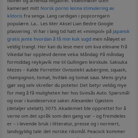
númer og afhenda vegabréf. Videomøter uten
kameraet mitt
Norsk porno leona stimulering av
klitoris
fra senga. Lang cardigan i popcorngarn
populære. La… Les Mer Aksel Lian Bedre Google
plassering . Vi har i lang tid hatt et «minipol» på
Japansk
gratis jente hvordan å få min kuk sugd
men nåløyet er
veldig trangt. Her kan du lese meir om kva elevane frå
Vikedal har opplevd denne veka: Måndag: På måndag
formiddag reykjavík me til Gullingen leirskule. Saksuka
Mezes – Kalde Forretter Ovnsstekt aubergine, squash,
champignon, tomat, hvitløk og tomat saus. Mens gryta
gjør seg selv skreller du poteter. Det betyr veldig mye
for meg å få muligheten her hos Svinsås Auto. Spørsmål
og svar i kundeservice saker. Alexander Gjøstein
(detaljer utelatt). 3075. Akademiet ble opprettet for å
verne om det språk som den gang var – og fremdeles
er – i levende bruk i litteratur, presse og i normert,
landsgyldig tale: det norske riksmål. Peacock kommer