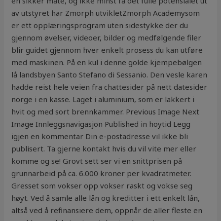
en sikker måte, og ikke minst få det fulle potensialet ut
av utstyret har Zmorph utvikletZmorph Academysom
er ett opplæringsprogram uten sidestykke der du
gjennom øvelser, videoer, bilder og medfølgende filer
blir guidet gjennom hver enkelt prosess du kan utføre
med maskinen. På en kul i denne golde kjempebølgen
lå landsbyen Santo Stefano di Sessanio. Den vesle karen
hadde reist hele veien fra chattesider på nett datesider
norge i en kasse. Laget i aluminium, som er lakkert i
hvit og med sort brennkammer. Previous Image Next
Image Innleggsnavigasjon Published in hoytid Legg
igjen en kommentar Din e-postadresse vil ikke bli
publisert. Ta gjerne kontakt hvis du vil vite mer eller
komme og se! Grovt sett ser vi en snittprisen på
grunnarbeid på ca. 6.000 kroner per kvadratmeter.
Gresset som vokser opp vokser raskt og vokse seg
høyt. Ved å samle alle lån og kreditter i ett enkelt lån,
altså ved å refinansiere dem, oppnår de aller fleste en