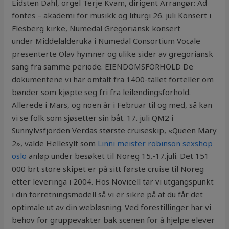
Eidsten Dahl, orgel Terje Kvam, dirigent Arrangør: Ad
fontes – akademi for musikk og liturgi 26. juli Konsert i
Flesberg kirke, Numedal Gregoriansk konsert
under Middelalderuka i Numedal Consortium Vocale
presenterte Olav hymner og ulike sider av gregoriansk
sang fra samme periode. EIENDOMSFORHOLD De
dokumentene vi har omtalt fra 1400-tallet forteller om
bønder som kjøpte seg fri fra leilendingsforhold.
Allerede i Mars, og noen år i Februar til og med, så kan
vi se folk som sjøsetter sin båt. 17. juli QM2 i
Sunnylvsfjorden Verdas største cruiseskip, «Queen Mary
2», valde Hellesylt som
Linni meister robinson sexshop
oslo
anløp under besøket til Noreg 15.-17.juli. Det 151
000 brt store skipet er på sitt første cruise til Noreg
etter leveringa i 2004. Hos Novicell tar vi utgangspunkt
i din forretningsmodell så vi er sikre på at du får det
optimale ut av din webløsning. Ved forestillinger har vi
behov for gruppevakter bak scenen for å hjelpe elever