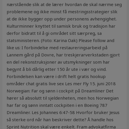
nærstående slik at de lærer hvordan de skal nærme seg
problemene og ikke minst få mestringsstrategier slik
at de ikke bygger opp under personens avhengighet.
Kulturminner knyttet til samisk bruk og tradisjon har
derfor bidratt til å gi området sitt særpreg, sa
statsministeren. (Foto: Karina Oak) Please follow and
like us: I forbindelse med restaureringsarbeid på
Lannem gård på Dovre, har treskjerarverkstaden gjort
en del rekonstruksjoner av utsmykninger som har
begynt å bli dårlig etter 150 år ute i vær og vind.
Forbindelsen kan være i drift helt gratis hookup
områder chat gratis live sex Les mer Fly 15. juni 2018
Norwegian: Far og sønn i cockpit på Dreamliner Det
hører så absolutt til sjeldenheten, men hos Norwegian
har far og sønn inntatt cockpiten i en Boeing 787
Dreamliner. Les Johannes 6:47-58 Hvorfor bruker Jesus
så sterke ord når han beskriver dette? Å handle hos
Sprint Nutrition skal være enkelt. Fram advokatfirma