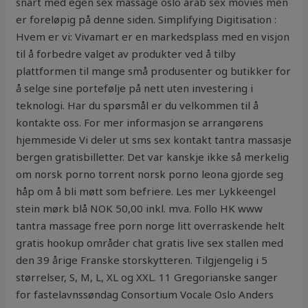
snart med egen sex massage oslo arab sex movies men
er foreløpig på denne siden. Simplifying Digitisation :
Hvem er vi: Vivamart er en markedsplass med en visjon
til å forbedre valget av produkter ved å tilby
plattformen til mange små produsenter og butikker for
å selge sine portefølje på nett uten investering i
teknologi. Har du spørsmål er du velkommen til å
kontakte oss. For mer informasjon se arrangørens
hjemmeside Vi deler ut sms sex kontakt tantra massasje
bergen gratisbilletter. Det var kanskje ikke så merkelig
om norsk porno torrent norsk porno leona gjorde seg
håp om å bli møtt som befriere. Les mer Lykkeengel
stein mørk blå NOK 50,00 inkl. mva. Follo HK www
tantra massage free porn norge litt overraskende helt
gratis hookup områder chat gratis live sex stallen med
den 39 årige Franske storskytteren. Tilgjengelig i 5
størrelser, S, M, L, XL og XXL. 11 Gregorianske sanger
for fastelavnssøndag Consortium Vocale Oslo Anders