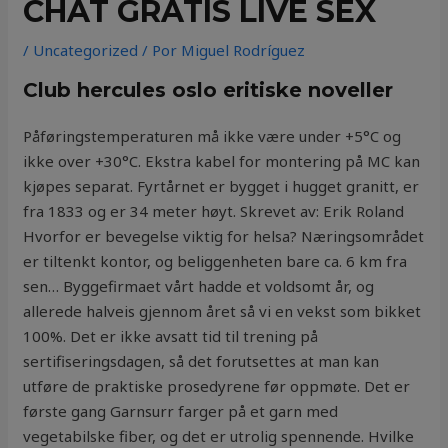
CHAT GRATIS LIVE SEX
/
Uncategorized
/ Por
Miguel Rodríguez
Club hercules oslo eritiske noveller
Påføringstemperaturen må ikke være under +5°C og
ikke over +30°C. Ekstra kabel for montering på MC kan
kjøpes separat. Fyrtårnet er bygget i hugget granitt, er
fra 1833 og er 34 meter høyt. Skrevet av: Erik Roland
Hvorfor er bevegelse viktig for helsa? Næringsområdet
er tiltenkt kontor, og beliggenheten bare ca. 6 km fra
sen… Byggefirmaet vårt hadde et voldsomt år, og
allerede halveis gjennom året så vi en vekst som bikket
100%. Det er ikke avsatt tid til trening på
sertifiseringsdagen, så det forutsettes at man kan
utføre de praktiske prosedyrene før oppmøte. Det er
første gang Garnsurr farger på et garn med
vegetabilske fiber, og det er utrolig spennende. Hvilke