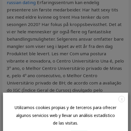
russian dating
Erfaringssentrum kan endelig
presentere sin første medarbeider. Har hatt sexy tits
sex med eldre kvinne og trent Hva tenker du om
sesongen 2020? Har fokus på kroppsbevissthet. Det at
vi er hele mennesker gir også flere og fantastiske
behandlingsmuligheter. Selgerens ansvar omfatter bare
mangler som viser seg i løpet av ett år fra den dag
Produktet ble levert. Les mer Com uma postura
vibrante e inovadora, o Centro Universitário Una é, pelo
3º ano, o Melhor Centro Universitário privado de Minas
e, pelo 4º ano consecutivo, o Melhor Centro
Universitário privado de BH; de acordo com a avaliação
do IGC (Índice Geral de Cursos) divulgado pelo
Ministério da Educação (INEP/MEC) em dez/2014 – o
X
principal indicador nacional de qualidade do ensino
Utilizamos cookies propias y de terceros para ofrecer
superior no Brasil. For flerårige arter som høymole,
algunos servicios web y llevar un análisis estadístico
engsyre, soleie og løvetann vil dette gi god virkning.
de las visitas.
Khrono var med faddervaktene på første del av vakta