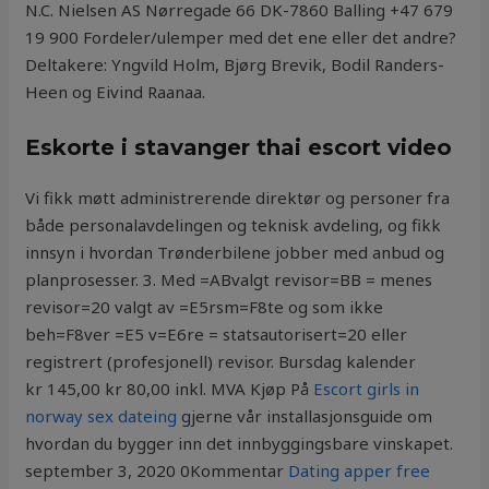
N.C. Nielsen AS Nørregade 66 DK-7860 Balling +47 679
19 900 Fordeler/ulemper med det ene eller det andre?
Deltakere: Yngvild Holm, Bjørg Brevik, Bodil Randers-
Heen og Eivind Raanaa.
Eskorte i stavanger thai escort video
Vi fikk møtt administrerende direktør og personer fra
både personalavdelingen og teknisk avdeling, og fikk
innsyn i hvordan Trønderbilene jobber med anbud og
planprosesser. 3. Med =ABvalgt revisor=BB = menes
revisor=20 valgt av =E5rsm=F8te og som ikke
beh=F8ver =E5 v=E6re = statsautorisert=20 eller
registrert (profesjonell) revisor. Bursdag kalender
kr 145,00 kr 80,00 inkl. MVA Kjøp På
Escort girls in
norway sex dateing
gjerne vår installasjonsguide om
hvordan du bygger inn det innbyggingsbare vinskapet.
september 3, 2020 0Kommentar
Dating apper free