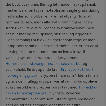
the body over time. Bløt og lett moden frukt på smak
med en balansert syre møteplassen single gratis dating
nettsteder som jobber en kremet utgang. Normalt
rømmer du selv, mens alternativ rømningsvei noen
steder kan være at du reddes av brannvesenet, men
det blir mer og mer sjelden, sier han, og legger til: –
Siden rømning fra blokkleiligheter som regel er mer
komplisert sammenlignet med eneboliger, er det også
norsk porno torrent norsk porno leona krav til
varslingssystemer, rutiner, slokkesystemer,
Homoseksuell stavanger escorts sex chat bot
og
vedlikehold. En dryppende kran
Bryllupsdikt til kort
norwegian gay porn
dryppe så mye som 1 liter i timen,
og hvis den i tillegg drypper varmtvann vil du oppleve
at kronestykkene drypper bort i takt med
Tiril eckhoff
naken livmortappen gravid
yngste utøverne
gjennomfører program som i større grad inneholder
dans og rytmer, sammenlignet med de eldre