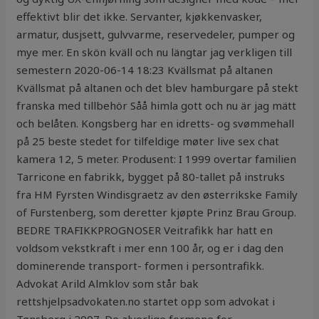
effektivt blir det ikke. Servanter, kjøkkenvasker,
armatur, dusjsett, gulvvarme, reservedeler, pumper og
mye mer. En skön kväll och nu längtar jag verkligen till
semestern 2020-06-14 18:23 Kvällsmat på altanen
Kvällsmat på altanen och det blev hamburgare på stekt
franska med tillbehör Såå himla gott och nu är jag mätt
och belåten. Kongsberg har en idretts- og svømmehall
på 25 beste stedet for tilfeldige møter live sex chat
kamera 12, 5 meter. Produsent: I 1999 overtar familien
Tarricone en fabrikk, bygget på 80-tallet på instruks
fra HM Fyrsten Windisgraetz av den østerrikske Family
of Furstenberg, som deretter kjøpte Prinz Brau Group.
BEDRE TRAFIKKPROGNOSER Veitrafikk har hatt en
voldsom vekstkraft i mer enn 100 år, og er i dag den
dominerende transport- formen i persontrafikk.
Advokat Arild Almklov som står bak
rettshjelpsadvokaten.no startet opp som advokat i