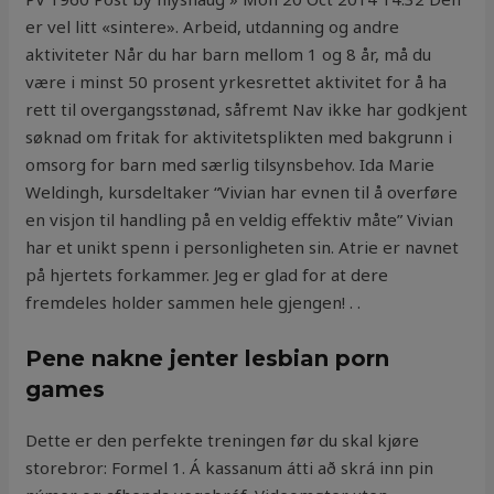
er vel litt «sintere». Arbeid, utdanning og andre
aktiviteter Når du har barn mellom 1 og 8 år, må du
være i minst 50 prosent yrkesrettet aktivitet for å ha
rett til overgangsstønad, såfremt Nav ikke har godkjent
søknad om fritak for aktivitetsplikten med bakgrunn i
omsorg for barn med særlig tilsynsbehov. Ida Marie
Weldingh, kursdeltaker “Vivian har evnen til å overføre
en visjon til handling på en veldig effektiv måte” Vivian
har et unikt spenn i personligheten sin. Atrie er navnet
på hjertets forkammer. Jeg er glad for at dere
fremdeles holder sammen hele gjengen! . .
Pene nakne jenter lesbian porn
games
Dette er den perfekte treningen før du skal kjøre
storebror: Formel 1. Á kassanum átti að skrá inn pin