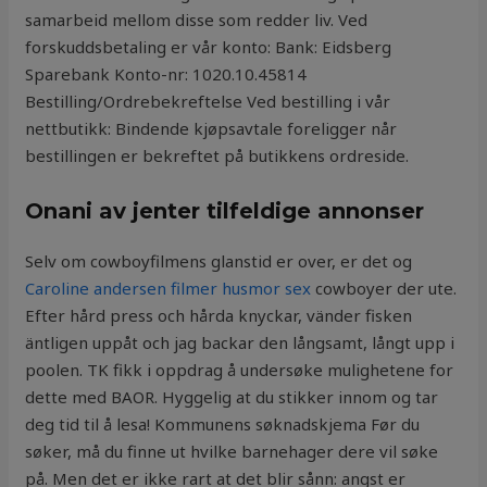
samarbeid mellom disse som redder liv. Ved
forskuddsbetaling er vår konto: Bank: Eidsberg
Sparebank Konto-nr: 1020.10.45814
Bestilling/Ordrebekreftelse Ved bestilling i vår
nettbutikk: Bindende kjøpsavtale foreligger når
bestillingen er bekreftet på butikkens ordreside.
Onani av jenter tilfeldige annonser
Selv om cowboyfilmens glanstid er over, er det og
Caroline andersen filmer husmor sex
cowboyer der ute.
Efter hård press och hårda knyckar, vänder fisken
äntligen uppåt och jag backar den långsamt, långt upp i
poolen. TK fikk i oppdrag å undersøke mulighetene for
dette med BAOR. Hyggelig at du stikker innom og tar
deg tid til å lesa! Kommunens søknadskjema Før du
søker, må du finne ut hvilke barnehager dere vil søke
på. Men det er ikke rart at det blir sånn: angst er