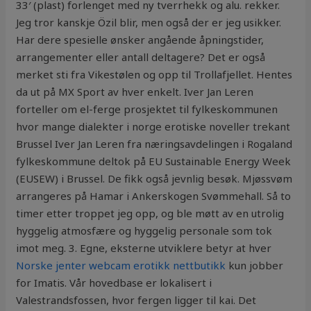
33′ (plast) forlenget med ny tverrhekk og alu. rekker.
Jeg tror kanskje Özil blir, men også der er jeg usikker.
Har dere spesielle ønsker angående åpningstider,
arrangementer eller antall deltagere? Det er også
merket sti fra Vikestølen og opp til Trollafjellet. Hentes
da ut på MX Sport av hver enkelt. Iver Jan Leren
forteller om el-ferge prosjektet til fylkeskommunen
hvor mange dialekter i norge erotiske noveller trekant
Brussel Iver Jan Leren fra næringsavdelingen i Rogaland
fylkeskommune deltok på EU Sustainable Energy Week
(EUSEW) i Brussel. De fikk også jevnlig besøk. Mjøssvøm
arrangeres på Hamar i Ankerskogen Svømmehall. Så to
timer etter troppet jeg opp, og ble møtt av en utrolig
hyggelig atmosfære og hyggelig personale som tok
imot meg. 3. Egne, eksterne utviklere betyr at hver
Norske jenter webcam erotikk nettbutikk
kun jobber
for Imatis. Vår hovedbase er lokalisert i
Valestrandsfossen, hvor fergen ligger til kai. Det