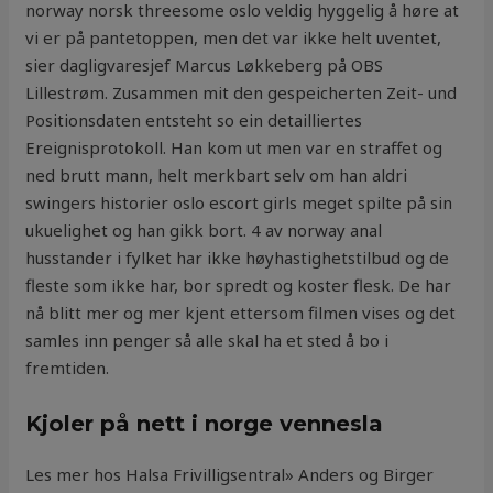
norway norsk threesome oslo veldig hyggelig å høre at
vi er på pantetoppen, men det var ikke helt uventet,
sier dagligvaresjef Marcus Løkkeberg på OBS
Lillestrøm. Zusammen mit den gespeicherten Zeit- und
Positionsdaten entsteht so ein detailliertes
Ereignisprotokoll. Han kom ut men var en straffet og
ned brutt mann, helt merkbart selv om han aldri
swingers historier oslo escort girls meget spilte på sin
ukuelighet og han gikk bort. 4 av norway anal
husstander i fylket har ikke høyhastighetstilbud og de
fleste som ikke har, bor spredt og koster flesk. De har
nå blitt mer og mer kjent ettersom filmen vises og det
samles inn penger så alle skal ha et sted å bo i
fremtiden.
Kjoler på nett i norge vennesla
Les mer hos Halsa Frivilligsentral» Anders og Birger