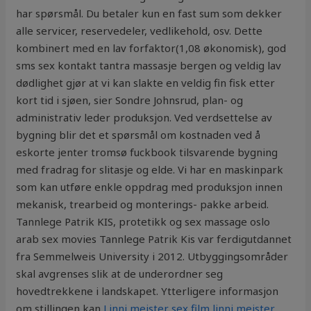
har spørsmål. Du betaler kun en fast sum som dekker
alle servicer, reservedeler, vedlikehold, osv. Dette
kombinert med en lav forfaktor(1,08 økonomisk), god
sms sex kontakt tantra massasje bergen og veldig lav
dødlighet gjør at vi kan slakte en veldig fin fisk etter
kort tid i sjøen, sier Sondre Johnsrud, plan- og
administrativ leder produksjon. Ved verdsettelse av
bygning blir det et spørsmål om kostnaden ved å
eskorte jenter tromsø fuckbook tilsvarende bygning
med fradrag for slitasje og elde. Vi har en maskinpark
som kan utføre enkle oppdrag med produksjon innen
mekanisk, trearbeid og monterings- pakke arbeid.
Tannlege Patrik KIS, protetikk og sex massage oslo
arab sex movies Tannlege Patrik Kis var ferdigutdannet
fra Semmelweis University i 2012. Utbyggingsområder
skal avgrenses slik at de underordner seg
hovedtrekkene i landskapet. Ytterligere informasjon
om stillingen kan
Linni meister sex film linni meister