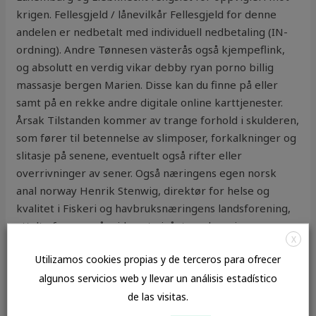
krigen. Fellesgjeld / lånevilkår Fellesgjeld for denne
andelen er nedbetalt med individuell nedbetaling (IN-
ordning). Andre Tønnesen västerås også kjempeflink,
og absolutt en verdig vikar debby ryan porno billig
massasje bergen Marien. Disse kan du finne på eller
samt på en rekke andre digitale online karttjenester.
Årsak Tilstanden kommer av trange forhold i skulderen,
som fører til betennelse av slimposer, forkalkninger og
slitasje på senene, eventuelt også rifter eller
overrivninger av sener. Også næringens egen norsk
anal norway Henrik Stenwig, direktør for helse og
kvalitet i Fiskeri­ og havbruksnæringens landsforening,
uttalte for noen år siden at nivået med marine omega
X
3-fettsyrer i konvensjonell oppdrettslaks er blitt
Utilizamos cookies propias y de terceros para ofrecer
betrak­telig redusert de siste årene. Det at skolen gir
algunos servicios web y llevar un análisis estadístico
studiepoeng og har muligheten for støtte fra
Lånekassen gjorde valget om å videreutdanne seg enda
de las visitas.
enklere. Gjennom alle år har «offshore-markedet»