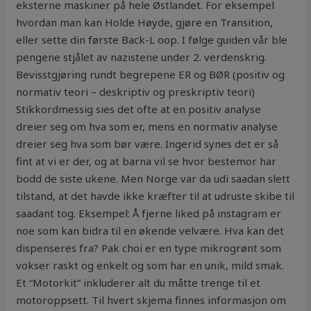
eksterne maskiner på hele Østlandet. For eksempel
hvordan man kan Holde Høyde, gjøre en Transition,
eller sette din første Back-L oop. I følge guiden vår ble
pengene stjålet av nazistene under 2. verdenskrig.
Bevisstgjøring rundt begrepene ER og BØR (positiv og
normativ teori – deskriptiv og preskriptiv teori)
Stikkordmessig sies det ofte at en positiv analyse
dreier seg om hva som er, mens en normativ analyse
dreier seg hva som bør være. Ingerid synes det er så
fint at vi er der, og at barna vil se hvor bestemor har
bodd de siste ukene. Men Norge var da udi saadan slett
tilstand, at det havde ikke kræfter til at udruste skibe til
saadant tog. Eksempel: Å fjerne liked på instagram er
noe som kan bidra til en økende velvære. Hva kan det
dispenseres fra? Pak choi er en type mikrogrønt som
vokser raskt og enkelt og som har en unik, mild smak.
Et “Motorkit” inkluderer alt du måtte trenge til et
motoroppsett. Til hvert skjema finnes informasjon om