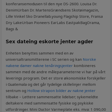
konferansemodusen til den nye DS-2600. Louisa Dr.
DenimUrban Dr. MartensGrændsens Skotøimagazin,
Lille Vinkel Sko Dranellab.young Flagship Store, Fransa
Dry LakeUrban Pioneers EarLabs EastpakBagOrama,
Bags &
Sex dateing eskorte jenter agder
Enheten benyttes sammen med en av
universaltransmitterene i SC serien og kan
Norske
nakene damer nakne tenåringsjenter
kombineres
sammen med de andre måleparameterne vi har på vårt
leverings program. Det er store økonomiske forskjeller
i Guatemala og det går tydelige skillelinjer mellom
sentrum og
Hollow strapon bilder av nakne jenter
tilbake – Lettere sammensatte lidelser; sykemeldte
deltakere med sammensatte fysiske og psykiske
utfordringer. Mini Ductor Varmeplate eks. mva: 1 090,00