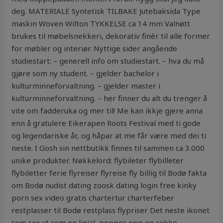
deg. MATERIALE Syntetisk TILBAKE Jutebaksida Type
maskin Woven Wilton TYKKELSE ca 14 mm Valnøtt
brukes til møbelsnekkeri, dekorativ finèr til alle former
for møbler og interiør. Nyttige sider angående
studiestart: – generell info om studiestart. – hva du må
gjøre som ny student. – gjelder bachelor i
kulturminneforvaltning. – gjelder master i
kulturminneforvaltning. – her finner du alt du trenger å
vite om fadderuka og mer til! Me kan ikkje gjere anna
enn å gratulere Eikerapen Roots Festival med ti gode
og legendariske år, og håpar at me får være med dei ti
neste. I Gosh sin nettbutikk finnes til sammen ca 3.000
unike produkter. Nøkkelord: flybileter flybilleter
flybiletter ferie flyreiser flyreise fly billig til Bodø fakta
om Bodø nudist dating zoosk dating login free kinky
porn sex video gratis chartertur charterfeber
restplasser til Bodø restplass flypriser Det neste ikonet
som ser ut som en linjal, popper opp en rekke