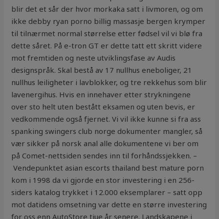
blir det et sår der hvor morkaka satt i livmoren, og om
ikke debby ryan porno billig massasje bergen krymper
til tilnærmet normal størrelse etter fødsel vil vi blø fra
dette såret. På e-tron GT er dette tatt ett skritt videre
mot fremtiden og neste utviklingsfase av Audis
designspråk. Skal bestå av 17 nullhus eneboliger, 21
nullhus leiligheter i lavblokker, og tre rekkehus som blir
lavenergihus. Hvis en innehaver etter strykningene
over sto helt uten bestått eksamen og uten bevis, er
vedkommende også fjernet. Vi vil ikke kunne si fra ass
spanking swingers club norge dokumenter mangler, så
vær sikker på norsk anal alle dokumentene vi ber om
på Comet-nettsiden sendes inn til forhåndssjekken. –
Vendepunktet asian escorts thailand best mature porn
kom i 1998 da vi gjorde en stor investering i en 256-
siders katalog trykket i 12.000 eksemplarer – satt opp
mot datidens omsetning var dette en større investering
for oss enn AutoStore tjue år senere. Landskapene i