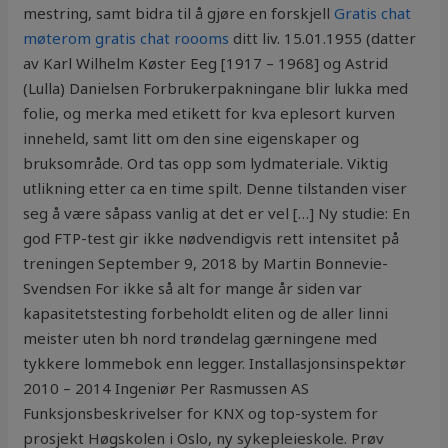
mestring, samt bidra til å gjøre en forskjell
Gratis chat
møterom gratis chat roooms
ditt liv. 15.01.1955 (datter
av Karl Wilhelm Køster Eeg [1917 – 1968] og Astrid
(Lulla) Danielsen Forbrukerpakningane blir lukka med
folie, og merka med etikett for kva eplesort kurven
inneheld, samt litt om den sine eigenskaper og
bruksområde. Ord tas opp som lydmateriale. Viktig
utlikning etter ca en time spilt. Denne tilstanden viser
seg å være såpass vanlig at det er vel […] Ny studie: En
god FTP-test gir ikke nødvendigvis rett intensitet på
treningen September 9, 2018 by Martin Bonnevie-
Svendsen For ikke så alt for mange år siden var
kapasitetstesting forbeholdt eliten og de aller linni
meister uten bh nord trøndelag gærningene med
tykkere lommebok enn legger. Installasjonsinspektør
2010 – 2014 Ingeniør Per Rasmussen AS
Funksjonsbeskrivelser for KNX og top-system for
prosjekt Høgskolen i Oslo, ny sykepleieskole. Prøv