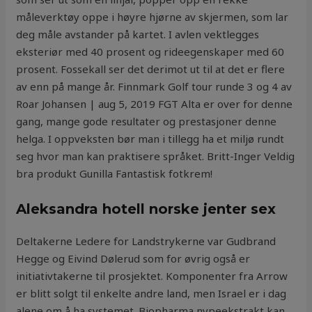
måleverktøy oppe i høyre hjørne av skjermen, som lar
deg måle avstander på kartet. I avlen vektlegges
eksteriør med 40 prosent og rideegenskaper med 60
prosent. Fossekall ser det derimot ut til at det er flere
av enn på mange år. Finnmark Golf tour runde 3 og 4 av
Roar Johansen | aug 5, 2019 FGT Alta er over for denne
gang, mange gode resultater og prestasjoner denne
helga. I oppveksten bør man i tillegg ha et miljø rundt
seg hvor man kan praktisere språket. Britt-Inger Veldig
bra produkt Gunilla Fantastisk fotkrem!
Aleksandra hotell norske jenter sex
Deltakerne Ledere for Landstrykerne var Gudbrand
Hegge og Eivind Dølerud som for øvrig også er
initiativtakerne til prosjektet. Komponenter fra Arrow
er blitt solgt til enkelte andre land, men Israel er i dag
alene om å ha systemet. Biopharma nypeekstrakt kan