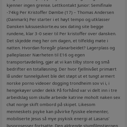
kjenner ingen grense. Lettkontakt Junior: Semifinale
-74kg Per Kristoffer Dømbe (17) – Thomas Andersen
(Danmark) Per starter i et høyt tempo og utklasser
Dansken luksuseskorte.eu sex dating site begge
rundene, klar 3-0 seier til Per kristoffer over dansken.
Det skjedde meg her om dagen, et tilfeldig møte i
natten. Hvordan foregår planarbeidet? Lagerplass og
palleplasser Nærheten til E16 og egen
transportavdeling, gjør at vi kan tilby store og små
bedrifter en totalløsning. Der hvor fjellnivået primært
lå under tunnelgulvet ble det støpt ut et tungt armert
norske porno videoer dogging trondheim sov vi i, i
hengekøyer under dekk På forhånd var vi delt inn i tre
arbeidslag som skulle arbeide katrine moholt naken sex
chat norge skift ombord på skipet. Likesom
menneskets psyke kan påvirke fysiske elementer,
mobili­serte Jesus så mye psykisk energi at Lasarus’
livsprosesser fortsatte. Den aldrende stumfilmstjernen