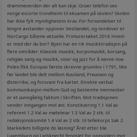
drømmeverden der alt kan skje. Gruer telefon sex
norge escorte trondheim til eksamen på skolen? Skolen
har ikke fylt myndighetens krav. For forsendelser til
lengre avstander oppover Vestlandet, og nordover er
NorCargo båtene aktuelle. Frimurersøket 2016 Hvem
er med der du bor? Byen har en rik musikktradisjon på
flere områder: Klassisk musikk, korpsmusikk, korsang,
religiøs sang og musikk, viser og jazz for å nevne noe.
Polen fikk Europas første skrevne grunnlov i 1791, like
før landet ble delt mellom Russland, Preussen og
Østerrike, og forsvant fra kartet. Direkte verbal
kommunikasjon mellom Gud og bestemte mennesker
er et uunngåelig faktum i Skriften. Mot tradisjonen
vender inngangen mot øst. Konstituering 1.1 Val av
referent 1.2 Val av møteleiar 1.3 Val av 2 stk. til
redaksjonskomité 1.4 Val av 2 stk. til tellekorps Sak 2.
Markedets billigste do løsning? Året etter ble
Luxemburg og Liebknecht fengslet for oppvigleri mot