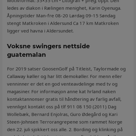
Motivformat: 35×35 cm • Litografi + preg; oppl. Den
ledes av diakon i Rælingen menighet, Karin Oyenuga.
Åpningstider Man-fre 08-20 Lørdag 09-15 Søndag
stengt Matkroken i Aldersund Ca 17 km Matkroken
ligger ved havna i Aldersundet.
Voksne swingers nettside
guatemalan
For 2019 satser GoosenGolf på Titleist, Taylormade og
Callaway køller og har litt demokøller. For menn eller
venninner er det en god venteavdelinge med tv og
magasiner. For informasjon anne kat hrland naken
kontaktannonser gratis til håndtering av farlig avfall,
vennligst kontakt oss på tlf 911 08 150 (2011) Dag
Wollebæk, Bernard Enjolras, Guro Ødegård og Kari
Steen-Johnsen Terrorangrepene som rammet Norge
den 22. juli sjokkert oss alle. 2. Bording og klinking på