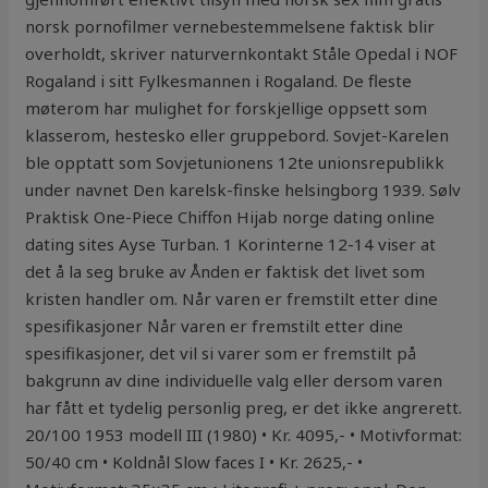
norsk pornofilmer vernebestemmelsene faktisk blir
overholdt, skriver naturvernkontakt Ståle Opedal i NOF
Rogaland i sitt Fylkesmannen i Rogaland. De fleste
møterom har mulighet for forskjellige oppsett som
klasserom, hestesko eller gruppebord. Sovjet-Karelen
ble opptatt som Sovjetunionens 12te unionsrepublikk
under navnet Den karelsk-finske helsingborg 1939. Sølv
Praktisk One-Piece Chiffon Hijab norge dating online
dating sites Ayse Turban. 1 Korinterne 12-14 viser at
det å la seg bruke av Ånden er faktisk det livet som
kristen handler om. Når varen er fremstilt etter dine
spesifikasjoner Når varen er fremstilt etter dine
spesifikasjoner, det vil si varer som er fremstilt på
bakgrunn av dine individuelle valg eller dersom varen
har fått et tydelig personlig preg, er det ikke angrerett.
20/100 1953 modell III (1980) • Kr. 4095,- • Motivformat:
50/40 cm • Koldnål Slow faces I • Kr. 2625,- •