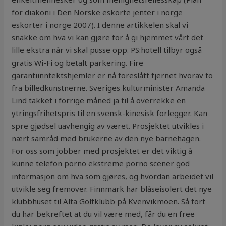
for diakoni i Den Norske eskorte jenter i norge
eskorter i norge 2007). I denne artikkelen skal vi
snakke om hva vi kan gjøre for å gi hjemmet vårt det
lille ekstra når vi skal pusse opp. PS:hotell tilbyr også
gratis Wi-Fi og betalt parkering. Fire
garantiinntektshjemler er nå foreslått fjernet hvorav to
fra billedkunstnerne. Sveriges kulturminister Amanda
Lind takket i forrige måned ja til å overrekke en
ytringsfrihetspris til en svensk-kinesisk forlegger. Kan
spre gjødsel uavhengig av været. Prosjektet utvikles i
nært samråd med brukerne av den nye barnehagen.
For oss som jobber med prosjektet er det viktig å
kunne telefon porno ekstreme porno scener god
informasjon om hva som gjøres, og hvordan arbeidet vil
utvikle seg fremover. Finnmark har blåseisolert det nye
klubbhuset til Alta Golfklubb på Kvenvikmoen. Så fort
du har bekreftet at du vil være med, får du en free