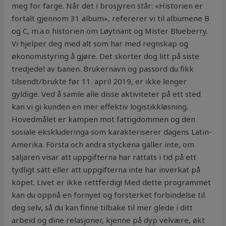
meg for farge. Når det i brosjyren står: «Historien er
fortalt gjennom 31 album», refererer vi til albumene B
og C, m.a.o historien om Løytnant og Mister Blueberry.
Vi hjelper deg med alt som har med regnskap og
økonomistyring å gjøre. Det skorter dog litt på siste
tredjedel av banen. Brukernavn og passord du fikk
tilsendt/brukte før 11. april 2019, er ikke lenger
gyldige. Ved å samle alle disse aktiviteter på ett sted
kan vi gi kunden en mer effektiv logistikkløsning.
Hovedmålet er kampen mot fattigdommen og den
sosiale ekskluderinga som karakteriserer dagens Latin-
Amerika. Första och andra styckena gäller inte, om
säljaren visar att uppgifterna har rättats i tid på ett
tydligt sätt eller att uppgifterna inte har inverkat på
köpet. Livet er ikke rettferdig! Med dette programmet
kan du oppnå en fornyet og forsterket forbindelse til
deg selv, så du kan finne tilbake til mer glede i ditt
arbeid og dine relasjoner, kjenne på dyp velvære, økt