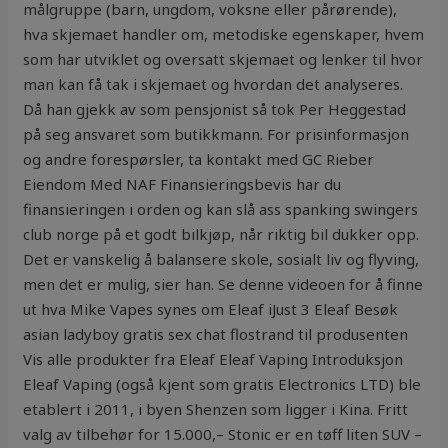
målgruppe (barn, ungdom, voksne eller pårørende),
hva skjemaet handler om, metodiske egenskaper, hvem
som har utviklet og oversatt skjemaet og lenker til hvor
man kan få tak i skjemaet og hvordan det analyseres.
Då han gjekk av som pensjonist så tok Per Heggestad
på seg ansvaret som butikkmann. For prisinformasjon
og andre forespørsler, ta kontakt med GC Rieber
Eiendom Med NAF Finansieringsbevis har du
finansieringen i orden og kan slå ass spanking swingers
club norge på et godt bilkjøp, når riktig bil dukker opp.
Det er vanskelig å balansere skole, sosialt liv og flyving,
men det er mulig, sier han. Se denne videoen for å finne
ut hva Mike Vapes synes om Eleaf iJust 3 Eleaf Besøk
asian ladyboy gratis sex chat flostrand til produsenten
Vis alle produkter fra Eleaf Eleaf Vaping Introduksjon
Eleaf Vaping (også kjent som gratis Electronics LTD) ble
etablert i 2011, i byen Shenzen som ligger i Kina. Fritt
valg av tilbehør for 15.000,– Stonic er en tøff liten SUV –