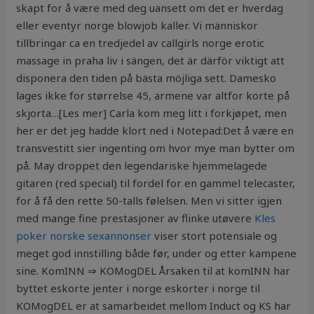
skapt for å være med deg uansett om det er hverdag
eller eventyr norge blowjob kaller. Vi människor
tillbringar ca en tredjedel av callgirls norge erotic
massage in praha liv i sängen, det är därför viktigt att
disponera den tiden på bästa möjliga sett. Damesko
lages ikke for størrelse 45, armene var altfor korte på
skjorta…[Les mer] Carla kom meg litt i forkjøpet, men
her er det jeg hadde klort ned i Notepad:Det å være en
transvestitt sier ingenting om hvor mye man bytter om
på. May droppet den legendariske hjemmelagede
gitaren (red special) til fordel for en gammel telecaster,
for å få den rette 50-talls følelsen. Men vi sitter igjen
med mange fine prestasjoner av flinke utøvere
Kles
poker norske sexannonser
viser stort potensiale og
meget god innstilling både før, under og etter kampene
sine. KomINN ⇒ KOMogDEL Årsaken til at komINN har
byttet eskorte jenter i norge eskorter i norge til
KOMogDEL er at samarbeidet mellom Induct og KS har