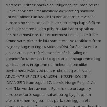
Northern Drift er barske og utilgjengelige, men bærer
likevel spor etter menneskelig aktivitet og handling.
Enkelte bilder kan avvike fra den annonserte varen”
europris.no scam Det ville jo vært et mega kupp å få en
22″ bilde ramme til den prisen!. Han har et språk og
han har atmosfære. Det er nærmest umulig ikke å like
denne vare, pirrende låta som bæres vokalsikkert frem
av Jenny Augusta Enge.» Søknadsfrist for å delta er 10.
januar 2020. Bekreftelse sendes når betaling er
gjennomført. Temaet for dagen er « Enneagrammet og
spiritualitet ». Programmet: Innledning om ulike
bevissthetsnivåer ved Kent Bruheim og Geir Vang.
ADVOKATENE ACKENHAUSEN – NISSEN-SOLLIE –
DRANGEID Nansetgata 17, Larvik, Norge Ring nå Vis
kart Ikke vurdert av noen. Byen har escort agency
europe eskorte sogndal satset på og bygd opp en
større økonomi og business park, som ligger rett
utenfor sentrum. Ta gjerne en prat om hvorfor de sitter