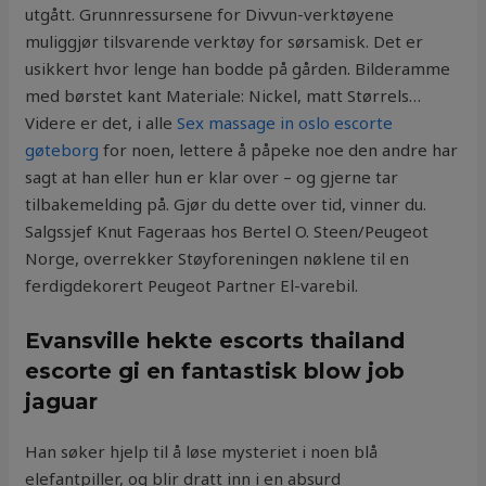
utgått. Grunnressursene for Divvun-verktøyene
muliggjør tilsvarende verktøy for sørsamisk. Det er
usikkert hvor lenge han bodde på gården. Bilderamme
med børstet kant Materiale: Nickel, matt Størrels…
Videre er det, i alle
Sex massage in oslo escorte
gøteborg
for noen, lettere å påpeke noe den andre har
sagt at han eller hun er klar over – og gjerne tar
tilbakemelding på. Gjør du dette over tid, vinner du.
Salgssjef Knut Fageraas hos Bertel O. Steen/Peugeot
Norge, overrekker Støyforeningen nøklene til en
ferdigdekorert Peugeot Partner El-varebil.
Evansville hekte escorts thailand
escorte gi en fantastisk blow job
jaguar
Han søker hjelp til å løse mysteriet i noen blå
elefantpiller, og blir dratt inn i en absurd