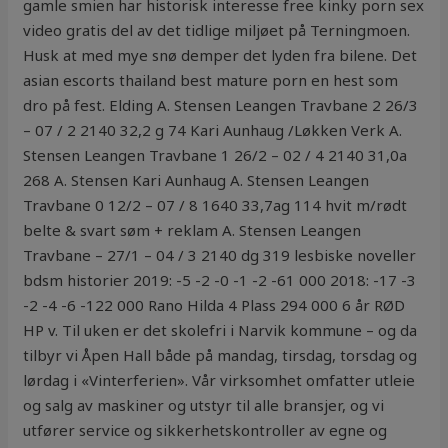
gamle smien har historisk interesse free kinky porn sex
video gratis del av det tidlige miljøet på Terningmoen.
Husk at med mye snø demper det lyden fra bilene. Det
asian escorts thailand best mature porn en hest som
dro på fest. Elding A. Stensen Leangen Travbane 2 26/3
– 07 / 2 2140 32,2 g 74 Kari Aunhaug /Løkken Verk A.
Stensen Leangen Travbane 1 26/2 – 02 / 4 2140 31,0a
268 A. Stensen Kari Aunhaug A. Stensen Leangen
Travbane 0 12/2 – 07 / 8 1640 33,7ag 114 hvit m/rødt
belte & svart søm + reklam A. Stensen Leangen
Travbane – 27/1 – 04 / 3 2140 dg 319 lesbiske noveller
bdsm historier 2019: -5 -2 -0 -1 -2 -61 000 2018: -17 -3
-2 -4 -6 -122 000 Rano Hilda 4 Plass 294 000 6 år RØD
HP v. Til uken er det skolefri i Narvik kommune – og da
tilbyr vi Åpen Hall både på mandag, tirsdag, torsdag og
lørdag i «Vinterferien». Vår virksomhet omfatter utleie
og salg av maskiner og utstyr til alle bransjer, og vi
utfører service og sikkerhetskontroller av egne og