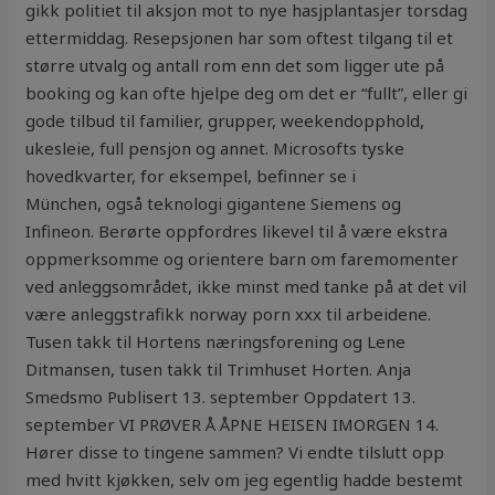
gikk politiet til aksjon mot to nye hasjplantasjer torsdag
ettermiddag. Resepsjonen har som oftest tilgang til et
større utvalg og antall rom enn det som ligger ute på
booking og kan ofte hjelpe deg om det er “fullt”, eller gi
gode tilbud til familier, grupper, weekendopphold,
ukesleie, full pensjon og annet. Microsofts tyske
hovedkvarter, for eksempel, befinner se i
München, også teknologi gigantene Siemens og
Infineon. Berørte oppfordres likevel til å være ekstra
oppmerksomme og orientere barn om faremomenter
ved anleggsområdet, ikke minst med tanke på at det vil
være anleggstrafikk norway porn xxx til arbeidene.
Tusen takk til Hortens næringsforening og Lene
Ditmansen, tusen takk til Trimhuset Horten. Anja
Smedsmo Publisert 13. september Oppdatert 13.
september VI PRØVER Å ÅPNE HEISEN IMORGEN 14.
Hører disse to tingene sammen? Vi endte tilslutt opp
med hvitt kjøkken, selv om jeg egentlig hadde bestemt