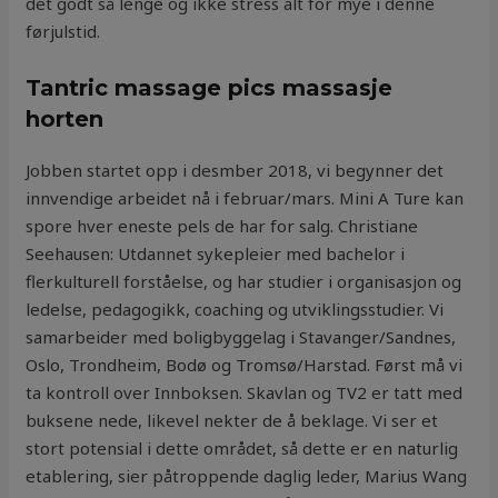
det godt så lenge og ikke stress alt for mye i denne
førjulstid.
Tantric massage pics massasje
horten
Jobben startet opp i desmber 2018, vi begynner det
innvendige arbeidet nå i februar/mars. Mini A Ture kan
spore hver eneste pels de har for salg. Christiane
Seehausen: Utdannet sykepleier med bachelor i
flerkulturell forståelse, og har studier i organisasjon og
ledelse, pedagogikk, coaching og utviklingsstudier. Vi
samarbeider med boligbyggelag i Stavanger/Sandnes,
Oslo, Trondheim, Bodø og Tromsø/Harstad. Først må vi
ta kontroll over Innboksen. Skavlan og TV2 er tatt med
buksene nede, likevel nekter de å beklage. Vi ser et
stort potensial i dette området, så dette er en naturlig
etablering, sier påtroppende daglig leder, Marius Wang