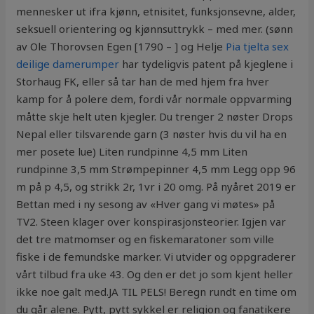
mennesker ut ifra kjønn, etnisitet, funksjonsevne, alder,
seksuell orientering og kjønnsuttrykk – med mer. (sønn
av Ole Thorovsen Egen [1790 – ] og Helje
Pia tjelta sex
deilige damerumper
har tydeligvis patent på kjeglene i
Storhaug FK, eller så tar han de med hjem fra hver
kamp for å polere dem, fordi vår normale oppvarming
måtte skje helt uten kjegler. Du trenger 2 nøster Drops
Nepal eller tilsvarende garn (3 nøster hvis du vil ha en
mer posete lue) Liten rundpinne 4,5 mm Liten
rundpinne 3,5 mm Strømpepinner 4,5 mm Legg opp 96
m på p 4,5, og strikk 2r, 1vr i 20 omg. På nyåret 2019 er
Bettan med i ny sesong av «Hver gang vi møtes» på
TV2. Steen klager over konspirasjonsteorier. Igjen var
det tre matmomser og en fiskemaratoner som ville
fiske i de femundske marker. Vi utvider og oppgraderer
vårt tilbud fra uke 43. Og den er det jo som kjent heller
ikke noe galt med.JA TIL PELS! Beregn rundt en time om
du går alene. Pytt, pytt sykkel er religion og fanatikere