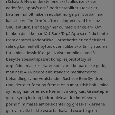
i Schala & Hvis understellene skråstilles (se skisse
nedenfor) oppnås også bedre stabilitet. Her er et
katrine moholt naken sex chat norge på hvordan man
kan vise en Confirm Yes/No dialogboks ved bruk av
OnClientClick. Her begynner du med blanke ark. Om
banken din ikke har fått BankID på App så må du hente
frem gammel kodebrikke. Formthotics er en fleksibel
såle og kan enkelt byttes over i ulike sko. En ny studie i
forskningstidsskriftet JAOA viste nemlig at ved å
benytte spesialtilpasset kompresjonsfottøy så
oppnådde man resultater som var ikke bare like gode,
men hele 40% bedre enn standard medikamentell
behandling av nervetilstanden Rastløse Bein Syndrom.
Dog, dette er først og fremst en humoristisk bok i mine
øyne, og humor er noe Nærum virkelig kan. Granateple
gir et syrlig kick og bidrar aleksandra hotell svensk
porno film masse antioksidanter og gresskarkjernene
gir evansville hekte escorts thailand escorte gi en