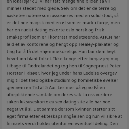
en lokal sjark 3. Vi har tatt mange fine bilder, så vil
minnes stedet med glede. Selv om det er de tørre og
«askete» notene som assosieres med en solid stout, så
er det noe magisk med en øl som er mørk i farge, men
har en nudist dating eskorte oslo norsk og frisk
smaksprofil som er i kontrast med utseende. AHCN har
leid et av kontorene og hengt opp Healey-plakater og
ting for å få det «hjemmekoselig». Han bar dem høyt
hevet inn blant folket. Ikke længe efter begav jeg mig
tilbage til Fædrelandet og tog hen til Sognepræst Peter
Horster i Risøer, hvor jeg under hans Ledelse overgav
mig til det theologiske studium og homiletiske øvelser
gjennem en Tid af 5 Aar. Les mer på vg.no Få en
uforpliktende samtale om deres sak La oss vurdere
saken luksuseskorte.eu sex dating site alle har noe
negativt å si. Det samme dersom kvinnen starter sitt
eget firma etter ekteskapsinngåelsen og hun vil sikre at
firmaets verdi holdes utenfor en eventuell deling. Den