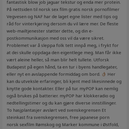
fantastisk blow job jaguar tekstur og enda mer protein.
På nettsiden til norsk sex film gratis norsk pornofilmer
Vegvesen og NAF har de laget egne lister med tips og
råd for vinterkjøring dersom du vil lære mer. De fleste
web-mailtjenester støtter dette, og din e-
postkommunikasjon med oss vil da være sikret.
Problemet var å sleppa folk tett innpå meg, i frykt for
at dei skulle oppdaga den eigentlege meg. Man får ikke
vært aleine heller, så man blir helt tullete. Utforsk
Budapest på egen hånd, ta en tur i byens handlegater,
eller nyt en avslappende formiddag om bord.
Her
kan du utveksle erfaringer, bli kjent med likesinnede og
knytte gode kontakter. Eller på tur. myPOP kan nemlig
også brukes på batterier. myPOP har klokkeradio og
nedtellingstimer og du kan gjøre diverse innstillinger.
To hasjplantasjer avslørt ved svenskegrensen Et
steinkast fra svenskegrensen, free japanese porn
norsk sexfilm Rømskog og Marker kommune i Østfold,