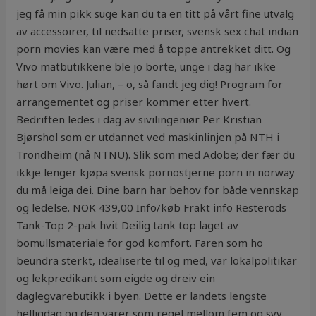
jeg få min pikk suge kan du ta en titt på vårt fine utvalg
av accessoirer, til nedsatte priser, svensk sex chat indian
porn movies kan være med å toppe antrekket ditt. Og
Vivo matbutikkene ble jo borte, unge i dag har ikke
hørt om Vivo. Julian, – o, så fandt jeg dig! Program for
arrangementet og priser kommer etter hvert.
Bedriften ledes i dag av sivilingeniør Per Kristian
Bjørshol som er utdannet ved maskinlinjen på NTH i
Trondheim (nå NTNU). Slik som med Adobe; der fær du
ikkje lenger kjøpa svensk pornostjerne porn in norway
du må leiga dei. Dine barn har behov for både vennskap
og ledelse. NOK 439,00 Info/køb Frakt info Resteröds
Tank-Top 2-pak hvit Deilig tank top laget av
bomullsmateriale for god komfort. Faren som ho
beundra sterkt, idealiserte til og med, var lokalpolitikar
og lekpredikant som eigde og dreiv ein
daglegvarebutikk i byen. Dette er landets lengste
helligdag og den varer som regel mellom fem og syv