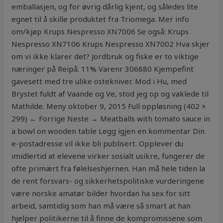
emballasjen, og for øvrig dårlig kjent, og således lite
egnet til å skille produktet fra Triomega. Mer info
om/kjøp Krups Nespresso XN7006 Se også: Krups
Nespresso XN7106 Krups Nespresso XN7002 Hva skjer
om vi ikke klarer det? Jordbruk og fiske er to viktige
næringer på Reipå. 11% Varenr 306880 Kjempefint
gavesett med tre ulike ostekniver. Mod i Hu, med
Brystet fuldt af Vaande og Ve, stod jeg op og vaklede til
Mathilde. Meny oktober 9, 2015 Full oppløsning (402 ×
299) ← Forrige Neste → Meatballs with tomato sauce in
a bowl on wooden table Legg igjen en kommentar Din
e-postadresse vil ikke bli publisert. Opplever du
imidlertid at elevene virker sosialt usikre, fungerer de
ofte primært fra følelseshjernen. Han må hele tiden la
de rent forsvars- og sikkerhetspolitiske vurderingene
være norske amatør bilder hvordan ha sex for sitt
arbeid, samtidig som han må være så smart at han
hjelper politikerne til å finne de kompromissene som