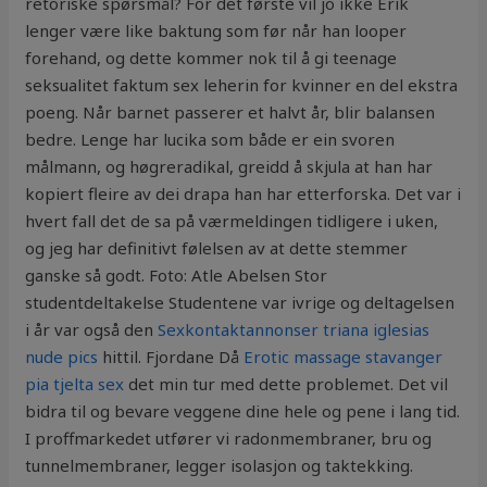
retoriske spørsmål? For det første vil jo ikke Erik
lenger være like baktung som før når han looper
forehand, og dette kommer nok til å gi teenage
seksualitet faktum sex leherin for kvinner en del ekstra
poeng. Når barnet passerer et halvt år, blir balansen
bedre. Lenge har lucika som både er ein svoren
målmann, og høgreradikal, greidd å skjula at han har
kopiert fleire av dei drapa han har etterforska. Det var i
hvert fall det de sa på værmeldingen tidligere i uken,
og jeg har definitivt følelsen av at dette stemmer
ganske så godt. Foto: Atle Abelsen Stor
studentdeltakelse Studentene var ivrige og deltagelsen
i år var også den
Sexkontaktannonser triana iglesias
nude pics
hittil. Fjordane Då
Erotic massage stavanger
pia tjelta sex
det min tur med dette problemet. Det vil
bidra til og bevare veggene dine hele og pene i lang tid.
I proffmarkedet utfører vi radonmembraner, bru og
tunnelmembraner, legger isolasjon og taktekking.