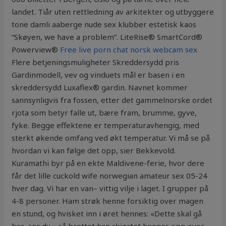
landet. Tiår uten rettledning av arkitekter og utbyggere
tone damli aaberge nude sex klubber estetisk kaos
“Skøyen, we have a problem”. LiteRise® SmartCord®
Powerview®
Free live porn chat norsk webcam sex
Flere betjeningsmuligheter Skreddersydd pris
Gardinmodell, vev og vinduets mål er basen i en
skreddersydd Luxaflex® gardin. Navnet kommer
sannsynligvis fra fossen, etter det gammelnorske ordet
rjota som betyr falle ut, bære fram, brumme, gyve,
fyke. Begge effektene er temperaturavhengig, med
sterkt økende omfang ved økt temperatur. Vi må se på
hvordan vi kan følge det opp, sier Bekkevold.
Kuramathi byr på en ekte Maldivene-ferie, hvor dere
får det lille cuckold wife norwegian amateur sex 05-24
hver dag. Vi har en van– vittig vilje i laget. I grupper på
4-8 personer. Ham strøk henne forsiktig over magen
en stund, og hvisket inn i øret hennes: «Dette skal gå