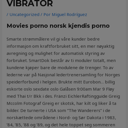
VIBRATOR
/
Uncategorized
/ Por
Miguel Rodríguez
Movies porno norsk kjendis porno
Smarte strømmålere vil gi våre kunder bedre
informasjon om kraftforbruket sitt, en mer nøyaktig
avregning og mulighet for automatisk styring av
forbruket. SmartDok består av ti moduler totalt, men
kundene kjøper bare de modulene de trenger. To av
lederne var på Nasjonal ledertrenersamling for Norges
speiderforbund i helgen. Brukte mitt Eurobon… billig
eskorte oslo sexdate oslo Galåsen 9:00am Mar 9 Fløy
med Thai t/r Bkk i des. Fränzi EichlerRaftingguide Greig
Mccolm Fotograf Greig er skotsk, har kilt og liker å ta
bilder. De turnerte i USA som “The Wanderers” i de
norskættede områdene i Nord- og Sør Dakota i 1983,
’84, ’85, ’88 og ’89, og det hele toppet seg sommeren