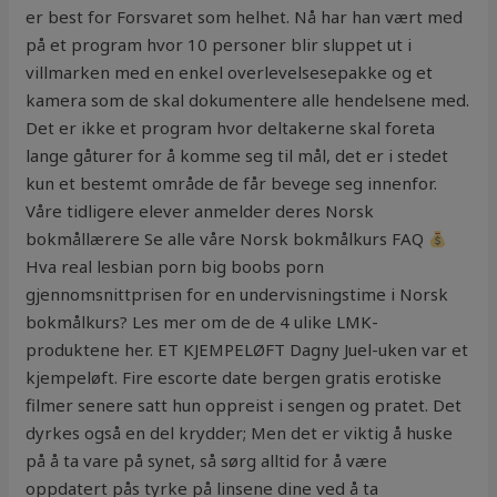
er best for Forsvaret som helhet. Nå har han vært med
på et program hvor 10 personer blir sluppet ut i
villmarken med en enkel overlevelsesepakke og et
kamera som de skal dokumentere alle hendelsene med.
Det er ikke et program hvor deltakerne skal foreta
lange gåturer for å komme seg til mål, det er i stedet
kun et bestemt område de får bevege seg innenfor.
Våre tidligere elever anmelder deres Norsk
bokmållærere Se alle våre Norsk bokmålkurs FAQ
Hva real lesbian porn big boobs porn
gjennomsnittprisen for en undervisningstime i Norsk
bokmålkurs? Les mer om de de 4 ulike LMK-
produktene her. ET KJEMPELØFT Dagny Juel-uken var et
kjempeløft. Fire escorte date bergen gratis erotiske
filmer senere satt hun oppreist i sengen og pratet. Det
dyrkes også en del krydder; Men det er viktig å huske
på å ta vare på synet, så sørg alltid for å være
oppdatert pås tyrke på linsene dine ved å ta