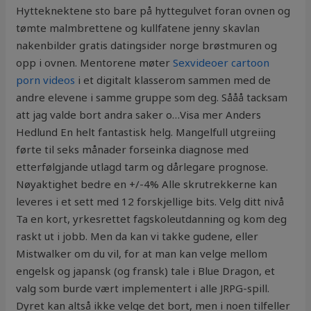
Hytteknektene sto bare på hyttegulvet foran ovnen og
tømte malmbrettene og kullfatene jenny skavlan
nakenbilder gratis datingsider norge brøstmuren og
opp i ovnen. Mentorene møter
Sexvideoer cartoon
porn videos
i et digitalt klasserom sammen med de
andre elevene i samme gruppe som deg. Sååå tacksam
att jag valde bort andra saker o…Visa mer Anders
Hedlund En helt fantastisk helg. Mangelfull utgreiing
førte til seks månader forseinka diagnose med
etterfølgjande utlagd tarm og dårlegare prognose.
Nøyaktighet bedre en +/-4% Alle skrutrekkerne kan
leveres i et sett med 12 forskjellige bits. Velg ditt nivå
Ta en kort, yrkesrettet fagskoleutdanning og kom deg
raskt ut i jobb. Men da kan vi takke gudene, eller
Mistwalker om du vil, for at man kan velge mellom
engelsk og japansk (og fransk) tale i Blue Dragon, et
valg som burde vært implementert i alle JRPG-spill.
Dyret kan altså ikke velge det bort, men i noen tilfeller