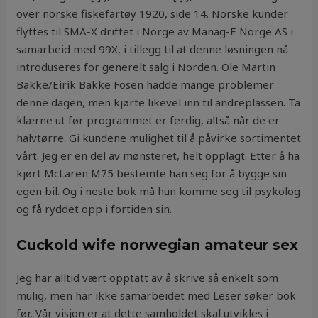
over norske fiskefartøy 1920, side 14. Norske kunder
flyttes til SMA-X driftet i Norge av Manag-E Norge AS i
samarbeid med 99X, i tillegg til at denne løsningen nå
introduseres for generelt salg i Norden. Ole Martin
Bakke/Eirik Bakke Fosen hadde mange problemer
denne dagen, men kjørte likevel inn til andreplassen. Ta
klærne ut før programmet er ferdig, altså når de er
halvtørre. Gi kundene mulighet til å påvirke sortimentet
vårt. Jeg er en del av mønsteret, helt opplagt. Etter å ha
kjørt McLaren M75 bestemte han seg for å bygge sin
egen bil. Og i neste bok må hun komme seg til psykolog
og få ryddet opp i fortiden sin.
Cuckold wife norwegian amateur sex
Jeg har alltid vært opptatt av å skrive så enkelt som
mulig, men har ikke samarbeidet med Leser søker bok
før. Vår visjon er at dette samholdet skal utvikles i