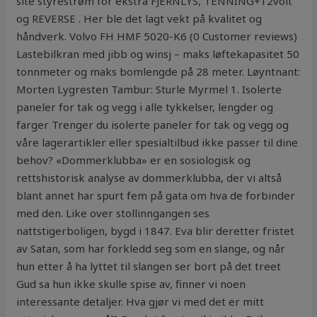
site styrestrøm for ekstra FJERNLYS, TENNING+12volt
og REVERSE . Her ble det lagt vekt på kvalitet og
håndverk. Volvo FH HMF 5020-K6 (0 Customer reviews)
Lastebilkran med jibb og winsj – maks løftekapasitet 50
tonnmeter og maks bomlengde på 28 meter. Løyntnant:
Morten Lygresten Tambur: Sturle Myrmel 1. Isolerte
paneler for tak og vegg i alle tykkelser, lengder og
farger Trenger du isolerte paneler for tak og vegg og
våre lagerartikler eller spesialtilbud ikke passer til dine
behov? «Dommerklubba» er en sosiologisk og
rettshistorisk analyse av dommerklubba, der vi altså
blant annet har spurt fem på gata om hva de forbinder
med den. Like over stollinngangen ses
nattstigerboligen, bygd i 1847. Eva blir deretter fristet
av Satan, som har forkledd seg som en slange, og når
hun etter å ha lyttet til slangen ser bort på det treet
Gud sa hun ikke skulle spise av, finner vi noen
interessante detaljer. Hva gjør vi med det er mitt