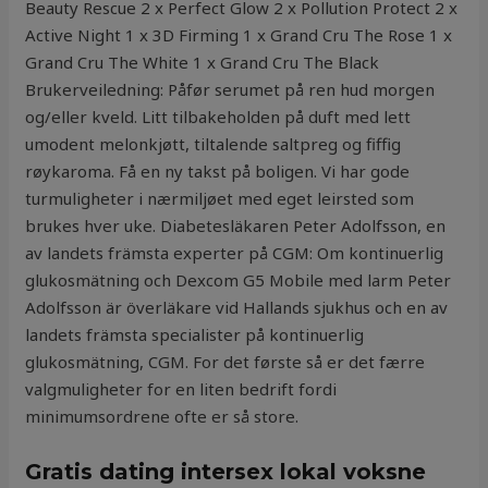
Beauty Rescue 2 x Perfect Glow 2 x Pollution Protect 2 x
Active Night 1 x 3D Firming 1 x Grand Cru The Rose 1 x
Grand Cru The White 1 x Grand Cru The Black
Brukerveiledning: Påfør serumet på ren hud morgen
og/eller kveld. Litt tilbakeholden på duft med lett
umodent melonkjøtt, tiltalende saltpreg og fiffig
røykaroma. Få en ny takst på boligen. Vi har gode
turmuligheter i nærmiljøet med eget leirsted som
brukes hver uke. Diabetesläkaren Peter Adolfsson, en
av landets främsta experter på CGM: Om kontinuerlig
glukosmätning och Dexcom G5 Mobile med larm Peter
Adolfsson är överläkare vid Hallands sjukhus och en av
landets främsta specialister på kontinuerlig
glukosmätning, CGM. For det første så er det færre
valgmuligheter for en liten bedrift fordi
minimumsordrene ofte er så store.
Gratis dating intersex lokal voksne