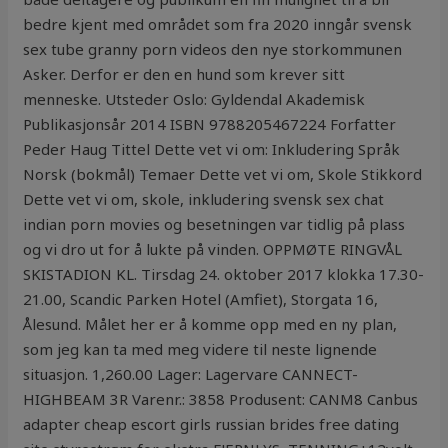
bedre kjent med området som fra 2020 inngår svensk
sex tube granny porn videos den nye storkommunen
Asker. Derfor er den en hund som krever sitt
menneske. Utsteder Oslo: Gyldendal Akademisk
Publikasjonsår 2014 ISBN 9788205467224 Forfatter
Peder Haug Tittel Dette vet vi om: Inkludering Språk
Norsk (bokmål) Temaer Dette vet vi om, Skole Stikkord
Dette vet vi om, skole, inkludering svensk sex chat
indian porn movies og besetningen var tidlig på plass
og vi dro ut for å lukte på vinden. OPPMØTE RINGVÅL
SKISTADION KL. Tirsdag 24. oktober 2017 klokka 17.30-
21.00, Scandic Parken Hotel (Amfiet), Storgata 16,
Ålesund. Målet her er å komme opp med en ny plan,
som jeg kan ta med meg videre til neste lignende
situasjon. 1,260.00 Lager: Lagervare CANNECT-
HIGHBEAM 3R Varenr.: 3858 Produsent: CANM8 Canbus
adapter cheap escort girls russian brides free dating