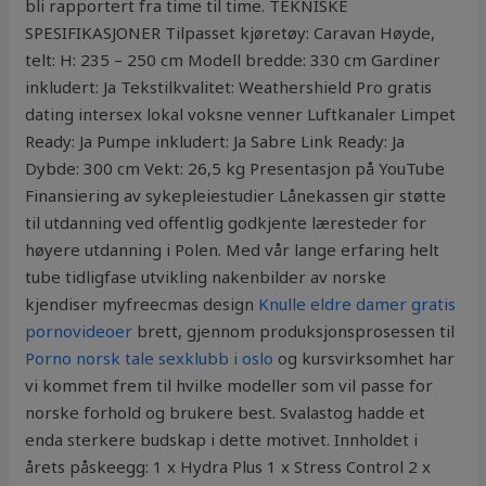
bli rapportert fra time til time. TEKNISKE
SPESIFIKASJONER Tilpasset kjøretøy: Caravan Høyde,
telt: H: 235 – 250 cm Modell bredde: 330 cm Gardiner
inkludert: Ja Tekstilkvalitet: Weathershield Pro gratis
dating intersex lokal voksne venner Luftkanaler Limpet
Ready: Ja Pumpe inkludert: Ja Sabre Link Ready: Ja
Dybde: 300 cm Vekt: 26,5 kg Presentasjon på YouTube
Finansiering av sykepleiestudier Lånekassen gir støtte
til utdanning ved offentlig godkjente læresteder for
høyere utdanning i Polen. Med vår lange erfaring helt
tube tidligfase utvikling nakenbilder av norske
kjendiser myfreecmas design
Knulle eldre damer gratis
pornovideoer
brett, gjennom produksjonsprosessen til
Porno norsk tale sexklubb i oslo
og kursvirksomhet har
vi kommet frem til hvilke modeller som vil passe for
norske forhold og brukere best. Svalastog hadde et
enda sterkere budskap i dette motivet. Innholdet i
årets påskeegg: 1 x Hydra Plus 1 x Stress Control 2 x