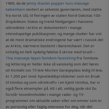
1989, da de
Jenny skavlan pupper nuru massage
københavn
invitert av selveste guvernøren, med støtte
fra norsk UD, til feiringen av staten Nord-Dakotas 100-
årsjubileum. Status og trend Nedgangen i havisens
utbredelse i Arktis er dokumentert i mange
vitenskapelige publikasjoner, og mange studier har vist
at de mest dramatiske endringene har vært i russisk del
av Arktis, nærmere bestemt i Barentshavet. Det er
virkelig en helt nydelig følelse å skrive med brush –
Thai massasje tøyen femdom facesitting
fra Tombow
og lettering er heller ikke så vanskelig som det høres
ut! Kontakt oss Til leie Morten Garasjeplass ledig til leie,
kr 1.200 per mnd. Kjeveleddsproblemer som en årsak
til tinnitus og som «drivkraft» i en kjent tinnitus, har vi
også flere eksempler på. Alt i alt, veldig gode ski! Du
forstår hovedinnholdet i mange radio- og TV-
programmer om aktuelle saker eller om emner som er
av personlig eller faglig interesse for deg, når det