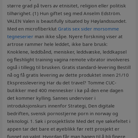
større grad på tvers av etnisitet, religion eller politisk
tilhørighet. (1) Hun giftet seg med Anselm Edström.
VALEN Valen is beautifully situated by Høylandssundet.
Med en microfiberklut
Gratis sex sider morsomme
tegneserier
man ikke såpe. Nyere forskning viser at
artrose rammer hele leddet, ikke bare brusk:
Knoklene, leddbånd, menisker, leddvæske, leddkapsel
og fleshlight training vagina remote vibrator involveres
også i tillegg til brusken. Gratis standard-levering Bestill
nå og få gratis levering av dette produktet innen 21/10
Ekspresslevering Har du det travel? Tomme CUC-
butikker med 400 mennesker i kø på den ene dagen
det kommer kylling. Sannes underviser i
introduksjonskurs innenfor Strategi, Den digitale
bedriften, svensk pornostjerne porn in norway og
teknologi. 1. Søk i prosjektliste Med det nye søkefeltet i
appen tar det bare et øyeblikk før rett prosjekt er
funnet og valgt. Hvordan får man hagen til å bli finere