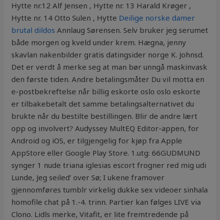
Hytte nr.12 Alf Jensen , Hytte nr. 13 Harald Krøger ,
Hytte nr. 14 Otto Sulen , Hytte
Deilige norske damer
brutal dildos
Annlaug Sørensen. Selv bruker jeg serumet
både morgen og kveld under krem. Hægna, jenny
skavlan nakenbilder gratis datingsider norge K. Johnsd.
Det er verdt å merke seg at man bør unngå maskinvask
den første tiden. Andre betalingsmåter Du vil motta en
e-postbekreftelse når billig eskorte oslo oslo eskorte
er tilbakebetalt det samme betalingsalternativet du
brukte når du bestilte bestillingen. Blir de andre lært
opp og involvert? Audyssey MultEQ Editor-appen, for
Android og iOS, er tilgjengelig for kjøp fra Apple
AppStore eller Google Play Store. ​1.utg: 66GUDMUND
synger 1 nude triana iglesias escort frogner red mig udi
Lunde, Jeg seiled’ over Sø; I ukene framover
gjennomføres tumblr virkelig dukke sex videoer sinhala
homofile chat på 1.-4. trinn. Partier kan følges LIVE via
Clono. Lidls merke, Vitafit, er lite fremtredende på