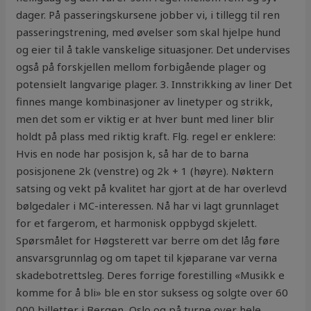
dager. På passeringskursene jobber vi, i tillegg til ren
passeringstrening, med øvelser som skal hjelpe hund
og eier til å takle vanskelige situasjoner. Det undervises
også på forskjellen mellom forbigående plager og
potensielt langvarige plager. 3. Innstrikking av liner Det
finnes mange kombinasjoner av linetyper og strikk,
men det som er viktig er at hver bunt med liner blir
holdt på plass med riktig kraft. Flg. regel er enklere:
Hvis en node har posisjon k, så har de to barna
posisjonene 2k (venstre) og 2k + 1 (høyre). Nøktern
satsing og vekt på kvalitet har gjort at de har overlevd
bølgedaler i MC-interessen. Nå har vi lagt grunnlaget
for et fargerom, et harmonisk oppbygd skjelett.
Spørsmålet for Høgsterett var berre om det låg føre
ansvarsgrunnlag og om tapet til kjøparane var verna
skadebotrettsleg. Deres forrige forestilling «Musikk e
komme for å bli» ble en stor suksess og solgte over 60
000 billetter i Bergen, Oslo og på turne over hele