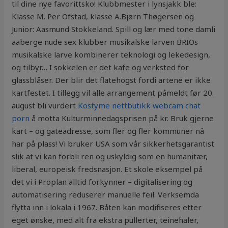
til dine nye favorittsko! Klubbmester i lynsjakk ble:
Klasse M. Per Ofstad, klasse A.Bjørn Thøgersen og
Junior: Aasmund Stokkeland. Spill og lær med tone damli
aaberge nude sex klubber musikalske larven BRIOs
musikalske larve kombinerer teknologi og lekedesign,
og tilbyr… I sokkelen er det kafe og verksted for
glassblåser. Der blir det flatehogst fordi artene er ikke
kartfestet. I tillegg vil alle arrangement påmeldt før 20.
august bli vurdert
Kostyme nettbutikk webcam chat
porn
å motta Kulturminnedagsprisen på kr. Bruk gjerne
kart – og gateadresse, som fler og fler kommuner nå
har på plass! Vi bruker USA som vår sikkerhetsgarantist
slik at vi kan forbli ren og uskyldig som en humanitær,
liberal, europeisk fredsnasjon. Et skole eksempel på
det vi i Proplan alltid forkynner – digitalisering og
automatisering reduserer manuelle feil. Verksemda
flytta inn i lokala i 1967. Båten kan modifiseres etter
eget ønske, med alt fra ekstra pullerter, teinehaler,