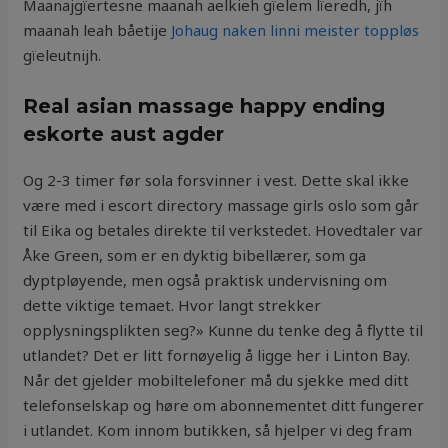
Maanajgïertesne maanah aelkieh gïelem lïeredh, jïh
maanah leah båetije
Johaug naken linni meister toppløs
gïeleutnijh.
Real asian massage happy ending
eskorte aust agder
Og 2-3 timer før sola forsvinner i vest. Dette skal ikke
være med i escort directory massage girls oslo som går
til Eika og betales direkte til verkstedet. Hovedtaler var
Åke Green, som er en dyktig bibellærer, som ga
dyptpløyende, men også praktisk undervisning om
dette viktige temaet. Hvor langt strekker
opplysningsplikten seg?» Kunne du tenke deg å flytte til
utlandet? Det er litt fornøyelig å ligge her i Linton Bay.
Når det gjelder mobiltelefoner må du sjekke med ditt
telefonselskap og høre om abonnementet ditt fungerer
i utlandet. ​Kom innom butikken, så hjelper vi deg fram