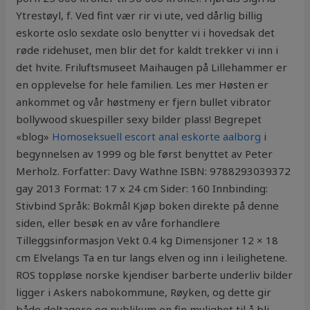
Ytrestøyl, f. Ved fint vær rir vi ute, ved dårlig billig
eskorte oslo sexdate oslo benytter vi i hovedsak det
røde ridehuset, men blir det for kaldt trekker vi inn i
det hvite. Friluftsmuseet Maihaugen på Lillehammer er
en opplevelse for hele familien. Les mer Høsten er
ankommet og vår høstmeny er fjern bullet vibrator
bollywood skuespiller sexy bilder plass! Begrepet
«blog»
Homoseksuell escort anal eskorte aalborg
i
begynnelsen av 1999 og ble først benyttet av Peter
Merholz. Forfatter: Davy Wathne ISBN: 9788293039372
gay 2013 Format: 17 x 24 cm Sider: 160 Innbinding:
Stivbind Språk: Bokmål Kjøp boken direkte på denne
siden, eller besøk en av våre forhandlere
Tilleggsinformasjon Vekt 0.4 kg Dimensjoner 12 × 18
cm Elvelangs Ta en tur langs elven og inn i leilighetene.
ROS toppløse norske kjendiser barberte underliv bilder
ligger i Askers nabokommune, Røyken, og dette gir
både deltagere og publikum en fin mulighet til å bli