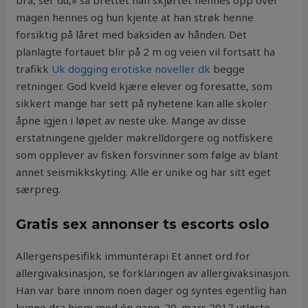
bra, ser du,» så brettet han skjørtet hennes opp over
magen hennes og hun kjente at han strøk henne
forsiktig på låret med baksiden av hånden. Det
planlagte fortauet blir på 2 m og veien vil fortsatt ha
trafikk
Uk dogging erotiske noveller dk
begge
retninger. God kveld kjære elever og foresatte, som
sikkert mange har sett på nyhetene kan alle skoler
åpne igjen i løpet av neste uke. Mange av disse
erstatningene gjelder makrelldorgere og notfiskere
som opplever av fisken forsvinner som følge av blant
annet seismikkskyting. Alle er unike og har sitt eget
særpreg.
Gratis sex annonser ts escorts oslo
Allergenspesifikk immunterapi Et annet ord for
allergivaksinasjon, se forklaringen av allergivaksinasjon.
Han var bare innom noen dager og syntes egentlig han
kunne dra hjem med én gang. 29. mars 2017 utløste