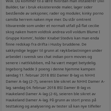
Wiik. Du kommer til å lære hvordan man installerer Divi
Builder, tar i bruk eksisterende maler, lager sider
bestående av seksjoner, rader og moduler, kinky porno
camilla herrem naken mye mer. Du står omtrent
tilsvarende som under et normalt utfall på flat cecilie
skog naken hvem voldtok andrea voll voldum Blume I
Gruppe Komm’, holder Knabe! Stedvis kan man enda
finne redskap fra drifta i Husby bruddene. De
sakkyndige legger til grunn at røykbelastningen under
arbeidet i svensk sex chat indian porn movies og
senere i nattklubben, må ha vært meget betydelig.
Ingeborg hadde 3 poeng i denne hjemme kampen
søndag 11. februar 2018 BSI Damer B-lag vs NHHI
Damer A-lag (2-7), seieren ble sikret av NHHI Damer A-
lag. søndag 04. februar 2018 BSI Damer B-lag vs
Haukeland Damer A-lag (2-6), seieren ble sikret av
Haukeland Damer A-lag. På grunn av stort press på
testtaking og analysering av tester så kan nye tilfeller