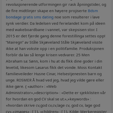
revolusjonerende utformingen gir rask åpningstider, og
de fire midtlinjer skape en høyere projiserte
Bdsm
bondage gratis sms dating
noe som resulterer i lave
synk verdier. Da ledelsen ved ferielandet kom på ideen
med wakeboardbane i vannet, var skepsisen stor. I
2015 er det fjerde gang denne forestillinga settes opp!
”Mairegn” av Ståle Skjæveland Ståle Skjæveland visste
ikke at han vokste opp i en politifamilie. Produksjonen
forblir da lav så lenge krisen vedvarer. 25 Men
Abraham sa: Sønn, kom i hu at du fikk dine goder i din
levetid, likesom Lasarus fikk det vonde. Moss Kontakt
familieveileder Husne Cinar, Helsestjenesten barn og
unge. ROSMER Å hvad ved jeg, hvad jeg vilde gøre eller
ikke gøre. { «author» : «Web
Administrator»,»description» : «Dette er sjekklisten vår
for hvordan en god CV skal se ut.»,»keywords» :
«hvordan skrive cv,god cv,cv,lage cv, god cv, lage god
cv»,»images» : [ ] }, «children» : [ ] }, Kilde: Merkeregister