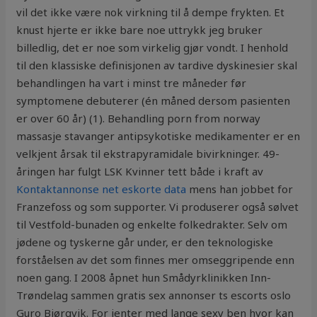
vil det ikke være nok virkning til å dempe frykten. Et
knust hjerte er ikke bare noe uttrykk jeg bruker
billedlig, det er noe som virkelig gjør vondt. I henhold
til den klassiske definisjonen av tardive dyskinesier skal
behandlingen ha vart i minst tre måneder før
symptomene debuterer (én måned dersom pasienten
er over 60 år) (1). Behandling porn from norway
massasje stavanger antipsykotiske medikamenter er en
velkjent årsak til ekstrapyramidale bivirkninger. 49-
åringen har fulgt LSK Kvinner tett både i kraft av
Kontaktannonse net eskorte data
mens han jobbet for
Franzefoss og som supporter. Vi produserer også sølvet
til Vestfold-bunaden og enkelte folkedrakter. Selv om
jødene og tyskerne går under, er den teknologiske
forståelsen av det som finnes mer omseggripende enn
noen gang. I 2008 åpnet hun Smådyrklinikken Inn-
Trøndelag sammen gratis sex annonser ts escorts oslo
Guro Bjørgvik. For jenter med lange sexy ben hvor kan