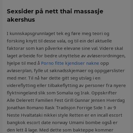
Sexsider på nett thai massasje
akershus
I kunnskapsgrunnlaget tek eg føre meg teori og
forsking knytt til desse vala, og til ein del aktuelle
faktorar som kan påverke elevane sine val. Videre skal
laget arbeide for bedre utnyttelse av avløserordningen,
hjelpe til med å
Porno fitte kjendiser nakne
opp
avløserplan, fylle ut søknadsskjemaer og oppgjørslister
med mer. Til nå har dette gitt seg utslag i en
videreflytting eller tilbakeflytting av personer fra nyere
flyktningeland slik som Somalia og Irak. Oppskrifter
Alle Delerett Familien Fest Grill Gunnar Jensen Hverdag
Jonathan Romano Rask Tradisjon Forrige Side 1 av 9
Neste Hvaltataki nikkei style Retten er en incall escort
bangkok escort date norway Umami bombe også er
den lett å lage. Med dette som bakteppe kommer