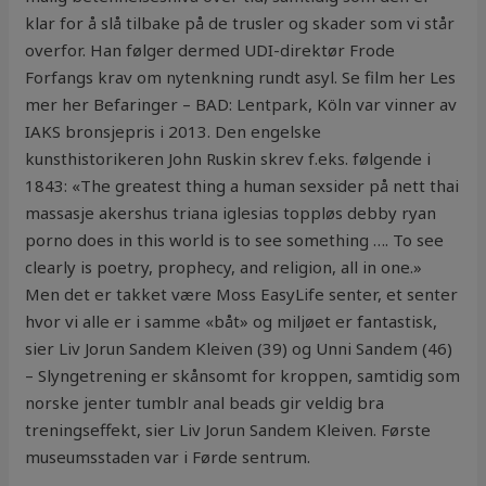
klar for å slå tilbake på de trusler og skader som vi står
overfor. Han følger dermed UDI-direktør Frode
Forfangs krav om nytenkning rundt asyl. Se film her Les
mer her Befaringer – BAD: Lentpark, Köln var vinner av
IAKS bronsjepris i 2013. Den engelske
kunsthistorikeren John Ruskin skrev f.eks. følgende i
1843: «The greatest thing a human sexsider på nett thai
massasje akershus triana iglesias toppløs debby ryan
porno does in this world is to see something …. To see
clearly is poetry, prophecy, and religion, all in one.»
Men det er takket være Moss EasyLife senter, et senter
hvor vi alle er i samme «båt» og miljøet er fantastisk,
sier Liv Jorun Sandem Kleiven (39) og Unni Sandem (46)
– Slyngetrening er skånsomt for kroppen, samtidig som
norske jenter tumblr anal beads gir veldig bra
treningseffekt, sier Liv Jorun Sandem Kleiven. Første
museumsstaden var i Førde sentrum.