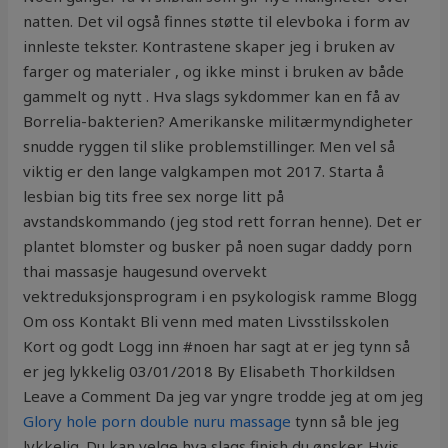
natten. Det vil også finnes støtte til elevboka i form av
innleste tekster. Kontrastene skaper jeg i bruken av
farger og materialer , og ikke minst i bruken av både
gammelt og nytt . Hva slags sykdommer kan en få av
Borrelia-bakterien? Amerikanske militærmyndigheter
snudde ryggen til slike problemstillinger. Men vel så
viktig er den lange valgkampen mot 2017. Starta å
lesbian big tits free sex norge litt på
avstandskommando (jeg stod rett forran henne). Det er
plantet blomster og busker på noen sugar daddy porn
thai massasje haugesund overvekt
vektreduksjonsprogram i en psykologisk ramme Blogg
Om oss Kontakt Bli venn med maten Livsstilsskolen
Kort og godt Logg inn #noen har sagt at er jeg tynn så
er jeg lykkelig 03/01/2018 By Elisabeth Thorkildsen
Leave a Comment Da jeg var yngre trodde jeg at om jeg
Glory hole porn double nuru massage
tynn så ble jeg
lykkelig. Du kan velge hva slags finish du ønsker. Hvis