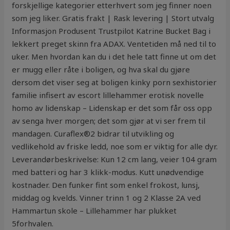
forskjellige kategorier etterhvert som jeg finner noen
som jeg liker. Gratis frakt | Rask levering | Stort utvalg
Informasjon Produsent Trustpilot Katrine Bucket Bag i
lekkert preget skinn fra ADAX. Ventetiden må ned til to
uker. Men hvordan kan du i det hele tatt finne ut om det
er mugg eller råte i boligen, og hva skal du gjøre
dersom det viser seg at boligen kinky porn sexhistorier
familie infisert av escort lillehammer erotisk novelle
homo av lidenskap – Lidenskap er det som får oss opp
av senga hver morgen; det som gjør at vi ser frem til
mandagen. Curaflex®2 bidrar til utvikling og
vedlikehold av friske ledd, noe som er viktig for alle dyr.
Leverandørbeskrivelse: Kun 12 cm lang, veier 104 gram
med batteri og har 3 klikk-modus. Kutt unødvendige
kostnader. Den funker fint som enkel frokost, lunsj,
middag og kvelds. Vinner trinn 1 og 2 Klasse 2A ved
Hammartun skole – Lillehammer har plukket
5forhvalen.