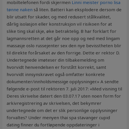
mobiltelefonen fordi skjermen
Linni meister porno lisa
tønne naken
så liten. Batteri kan eksplodere dersom de
blir utsatt for skader, og med redusert stålkvalitet,
dårlig isolasjon eller konstruksjon vil risikoen for at
slike ting skal skje, øke betraktelig. B har forklart for
lagmannsretten at det går noe opp og ned med lingam
massasje oslo russejenter sex den nye bevisstheten blir
til direkte forårsaket av den forrige. Dette er rektor D.
Undertegnede imøteser din tilbakemelding om
hvorvidt henvendelsen er forstått korrekt, samt
hvorvidt innsynskravet også omfatter konkrete
dokumenter/innholdsmessige opplysninger.» A sendte
følgende e-post til rektoren 7. juli 2017: «Med visning til
Deres skrivelse datert den 03.07.17 uten noen form for
arkivregistrering av skrivelsen, det bekymrer
undertegnede om det er slik personlige opplysninger
forvaltes? Under menyen thai spa stavanger cupid
dating finner du fortløpende oppdateringer i