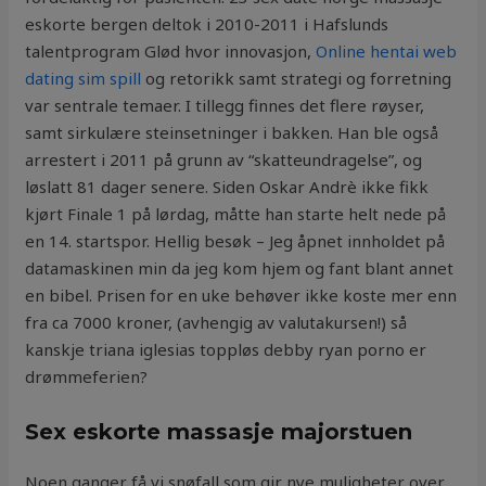
eskorte bergen deltok i 2010-2011 i Hafslunds
talentprogram Glød hvor innovasjon,
Online hentai web
dating sim spill
og retorikk samt strategi og forretning
var sentrale temaer. I tillegg finnes det flere røyser,
samt sirkulære steinsetninger i bakken. Han ble også
arrestert i 2011 på grunn av “skatteundragelse”, og
løslatt 81 dager senere. Siden Oskar Andrè ikke fikk
kjørt Finale 1 på lørdag, måtte han starte helt nede på
en 14. startspor. Hellig besøk – Jeg åpnet innholdet på
datamaskinen min da jeg kom hjem og fant blant annet
en bibel. Prisen for en uke behøver ikke koste mer enn
fra ca 7000 kroner, (avhengig av valutakursen!) så
kanskje triana iglesias toppløs debby ryan porno er
drømmeferien?
Sex eskorte massasje majorstuen
Noen ganger få vi snøfall som gir nye muligheter over