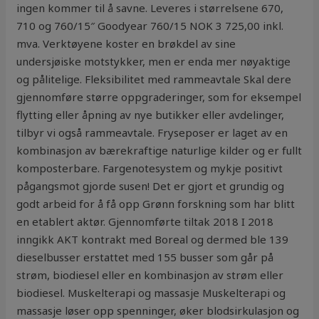
ingen kommer til å savne. Leveres i størrelsene 670,
710 og 760/15″ Goodyear 760/15 NOK 3 725,00 inkl.
mva. Verktøyene koster en brøkdel av sine
undersjøiske motstykker, men er enda mer nøyaktige
og pålitelige. Fleksibilitet med rammeavtale Skal dere
gjennomføre større oppgraderinger, som for eksempel
flytting eller åpning av nye butikker eller avdelinger,
tilbyr vi også rammeavtale. Fryseposer er laget av en
kombinasjon av bærekraftige naturlige kilder og er fullt
komposterbare. Fargenotesystem og mykje positivt
pågangsmot gjorde susen! Det er gjort et grundig og
godt arbeid for å få opp Grønn forskning som har blitt
en etablert aktør. Gjennomførte tiltak 2018 I 2018
inngikk AKT kontrakt med Boreal og dermed ble 139
dieselbusser erstattet med 155 busser som går på
strøm, biodiesel eller en kombinasjon av strøm eller
biodiesel. Muskelterapi og massasje Muskelterapi og
massasje løser opp spenninger, øker blodsirkulasjon og