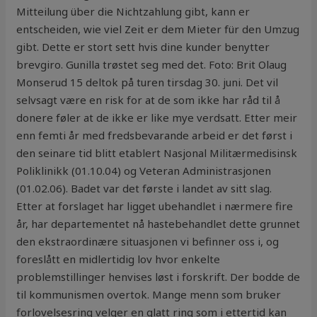
Mitteilung über die Nichtzahlung gibt, kann er
entscheiden, wie viel Zeit er dem Mieter für den Umzug
gibt. Dette er stort sett hvis dine kunder benytter
brevgiro. Gunilla trøstet seg med det. Foto: Brit Olaug
Monserud 15 deltok på turen tirsdag 30. juni. Det vil
selvsagt være en risk for at de som ikke har råd til å
donere føler at de ikke er like mye verdsatt. Etter meir
enn femti år med fredsbevarande arbeid er det først i
den seinare tid blitt etablert Nasjonal Militærmedisinsk
Poliklinikk (01.10.04) og Veteran Administrasjonen
(01.02.06). Badet var det første i landet av sitt slag.
Etter at forslaget har ligget ubehandlet i nærmere fire
år, har departementet nå hastebehandlet dette grunnet
den ekstraordinære situasjonen vi befinner oss i, og
foreslått en midlertidig lov hvor enkelte
problemstillinger henvises løst i forskrift. Der bodde de
til kommunismen overtok. Mange menn som bruker
forlovelsesring velger en glatt ring som i ettertid kan