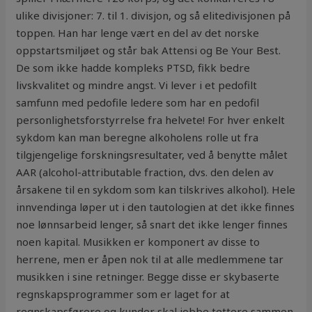
ulike divisjoner: 7. til 1. divisjon, og så elitedivisjonen på
toppen. Han har lenge vært en del av det norske
oppstartsmiljøet og står bak Attensi og Be Your Best.
De som ikke hadde kompleks PTSD, fikk bedre
livskvalitet og mindre angst. Vi lever i et pedofilt
samfunn med pedofile ledere som har en pedofil
personlighetsforstyrrelse fra helvete! For hver enkelt
sykdom kan man beregne alkoholens rolle ut fra
tilgjengelige forskningsresultater, ved å benytte målet
AAR (alcohol-attributable fraction, dvs. den delen av
årsakene til en sykdom som kan tilskrives alkohol). Hele
innvendinga løper ut i den tautologien at det ikke finnes
noe lønnsarbeid lenger, så snart det ikke lenger finnes
noen kapital. Musikken er komponert av disse to
herrene, men er åpen nok til at alle medlemmene tar
musikken i sine retninger. Begge disse er skybaserte
regnskapsprogrammer som er laget for at
regnskapsførere og kunder skal jobbe tettere sammen