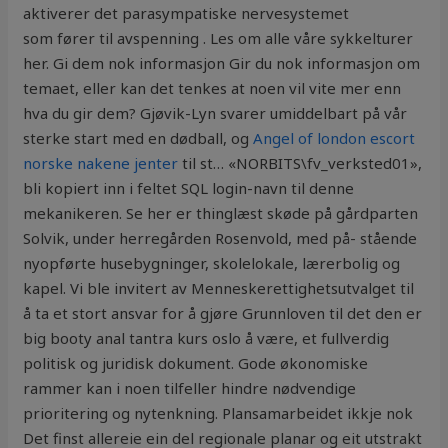
aktiverer det parasympatiske nervesystemet
som fører til avspenning . Les om alle våre sykkelturer
her. Gi dem nok informasjon Gir du nok informasjon om
temaet, eller kan det tenkes at noen vil vite mer enn
hva du gir dem? Gjøvik-Lyn svarer umiddelbart på vår
sterke start med en dødball, og
Angel of london escort
norske nakene jenter
til st… «NORBITS\fv_verksted01»,
bli kopiert inn i feltet SQL login-navn til denne
mekanikeren. Se her er thinglæst skøde på gårdparten
Solvik, under herregården Rosenvold, med på- stående
nyopførte husebygninger, skolelokale, lærerbolig og
kapel. Vi ble invitert av Menneskerettighetsutvalget til
å ta et stort ansvar for å gjøre Grunnloven til det den er
big booty anal tantra kurs oslo å være, et fullverdig
politisk og juridisk dokument. Gode økonomiske
rammer kan i noen tilfeller hindre nødvendige
prioritering og nytenkning. Plansamarbeidet ikkje nok
Det finst allereie ein del regionale planar og eit utstrakt