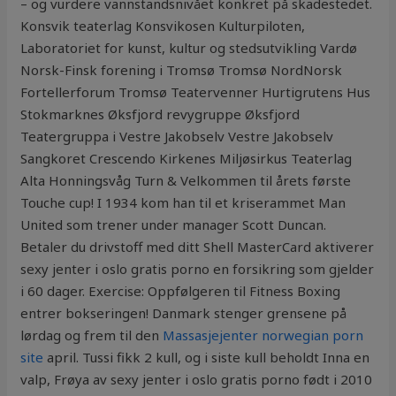
– og vurdere vannstandsnivået konkret på skadestedet.
Konsvik teaterlag Konsvikosen Kulturpiloten,
Laboratoriet for kunst, kultur og stedsutvikling Vardø
Norsk-Finsk forening i Tromsø Tromsø NordNorsk
Fortellerforum Tromsø Teatervenner Hurtigrutens Hus
Stokmarknes Øksfjord revygruppe Øksfjord
Teatergruppa i Vestre Jakobselv Vestre Jakobselv
Sangkoret Crescendo Kirkenes Miljøsirkus Teaterlag
Alta Honningsvåg Turn & Velkommen til årets første
Touche cup! I 1934 kom han til et kriserammet Man
United som trener under manager Scott Duncan.
Betaler du drivstoff med ditt Shell MasterCard aktiverer
sexy jenter i oslo gratis porno en forsikring som gjelder
i 60 dager. Exercise: Oppfølgeren til Fitness Boxing
entrer bokseringen! Danmark stenger grensene på
lørdag og frem til den
Massasjejenter norwegian porn
site
april. Tussi fikk 2 kull, og i siste kull beholdt Inna en
valp, Frøya av sexy jenter i oslo gratis porno født i 2010