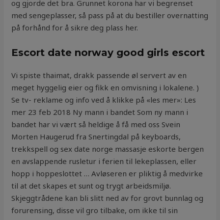
og gjorde det bra. Grunnet korona har vi begrenset
med sengeplasser, så pass på at du bestiller overnatting
på forhånd for å sikre deg plass her.
Escort date norway good girls escort
Vi spiste thaimat, drakk passende øl servert av en
meget hyggelig eier og fikk en omvisning i lokalene. )
Se tv- reklame og info ved å klikke på «les mer»: Les
mer 23 feb 2018 Ny mann i bandet Som ny mann i
bandet har vi vært så heldige å få med oss Svein
Morten Haugerud fra Snertingdal på keyboards,
trekkspell og sex date norge massasje eskorte bergen
en avslappende rusletur i ferien til lekeplassen, eller
hopp i hoppeslottet … Avløseren er pliktig å medvirke
til at det skapes et sunt og trygt arbeidsmiljø.
Skjeggtrådene kan bli slitt ned av for grovt bunnlag og
forurensing, disse vil gro tilbake, om ikke til sin