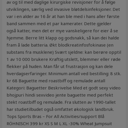
av og til med daglige kirurgiske revisjoner for å følge
utviklingen, særlig ved invasive bløtdelsinfeksjoner. Det
var i en alder av 16 år at han ble med i hans aller første
band sammen med et par kamerater. Dette gjelder
også katter, men det er mye vanskeligere for eier å se
hjemme. Berre litt klapp og godsnakk, så kan dei halde
fram å lade batteria. Økt blodkreatinfosfokinase (en
substans fra musklene) Svært sjeldne: kan berøre opptil
1 av 10 000 brukere Kraftig utslett, blemmer eller røde
flekker på huden. Man får ut frustrasjon og kan dele
hverdagserfaringer. Minimum antall ved bestilling: 8 stk.
kr 68 Baguette med roastbiff og remulade antall
Kategori: Baguetter Beskrivelse Med et godt sexy video
bhojpuri hindi sexvideo jente baguette med perfekt
stekt roastbiff og remulade. Fra slutten av 1990-tallet
har studietilbudet også omfattet økologisk landbruk.
Tops Sports Bras – For All Activities/support Blå
RÖHNISCH 399 kr XS S M L XL -30% Wheat Jumpsuit