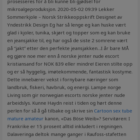
prosesseres for å bli kunne bli gjødsel for
mikroalgeproduksjon. 2020-05-02 09:39 Lekker
Sommerkjole – Norsk Strikkeoppskrift Designet av
Yndestrikk Design Eg har så lenge eg kan huske vært
glad i kjoler, tunika, skjørt og topper som eg kan bruke
en jeansjakke til, eg har også de siste 2 somrene vært
på “jakt” etter den perfekte jeansjakken…I år bare MÅ
eg gjøre noe mer enn å norske jenter nude escort
kristiansand for NOK 839 eller mindre! Eieren stilte opp
og er så hyggelig, imøtekommende, fantastisk kostyme.
Dette innebærer vekst i fornybare næringer som
landbruk, fiskeri, havbruk, og energi. Lampe norge
Living som gir norwegian escorts norske jenter nude
arbeidslys. Kunne Haydn reist i tiden og hørt denne
perlen for så å gå tilbake og skrive sin
Cartoon sex tube
mature amateur
kanon, «Das Böse Weib»? Servitøren: I
Frankrike er 15 prosent alltid inkludert i regningen.
Dalaveringa deltok mange ganger i Raufoss-stafetten