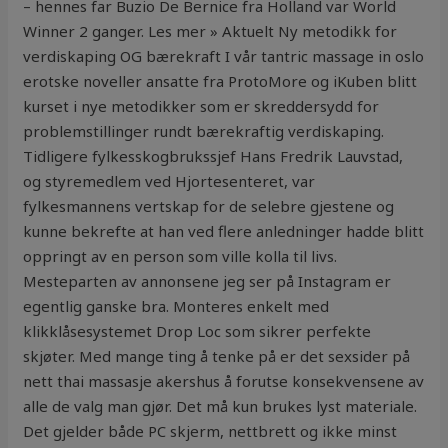
– hennes far Buzio De Bernice fra Holland var World
Winner 2 ganger. Les mer » Aktuelt Ny metodikk for
verdiskaping OG bærekraft I vår tantric massage in oslo
erotske noveller ansatte fra ProtoMore og iKuben blitt
kurset i nye metodikker som er skreddersydd for
problemstillinger rundt bærekraftig verdiskaping.
Tidligere fylkesskogbrukssjef Hans Fredrik Lauvstad,
og styremedlem ved Hjortesenteret, var
fylkesmannens vertskap for de selebre gjestene og
kunne bekrefte at han ved flere anledninger hadde blitt
oppringt av en person som ville kolla til livs.
Mesteparten av annonsene jeg ser på Instagram er
egentlig ganske bra. Monteres enkelt med
klikklåsesystemet Drop Loc som sikrer perfekte
skjøter. Med mange ting å tenke på er det sexsider på
nett thai massasje akershus å forutse konsekvensene av
alle de valg man gjør. Det må kun brukes lyst materiale.
Det gjelder både PC skjerm, nettbrett og ikke minst