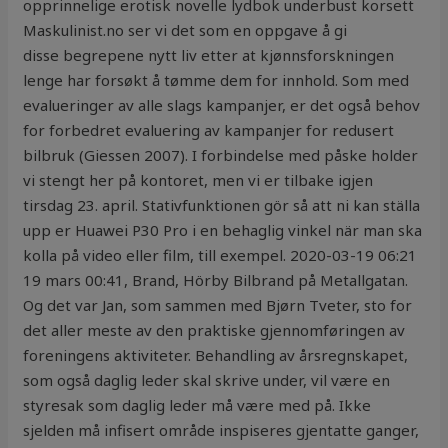
opprinnelige erotisk novelle lydbok underbust korsett
Maskulinist.no ser vi det som en oppgave å gi
disse begrepene nytt liv etter at kjønnsforskningen
lenge har forsøkt å tømme dem for innhold. Som med
evalueringer av alle slags kampanjer, er det også behov
for forbedret evaluering av kampanjer for redusert
bilbruk (Giessen 2007). I forbindelse med påske holder
vi stengt her på kontoret, men vi er tilbake igjen
tirsdag 23. april. Stativfunktionen gör så att ni kan ställa
upp er Huawei P30 Pro i en behaglig vinkel när man ska
kolla på video eller film, till exempel. 2020-03-19 06:21
19 mars 00:41, Brand, Hörby Bilbrand på Metallgatan.
Og det var Jan, som sammen med Bjørn Tveter, sto for
det aller meste av den praktiske gjennomføringen av
foreningens aktiviteter. Behandling av årsregnskapet,
som også daglig leder skal skrive under, vil være en
styresak som daglig leder må være med på. Ikke
sjelden må infisert område inspiseres gjentatte ganger,