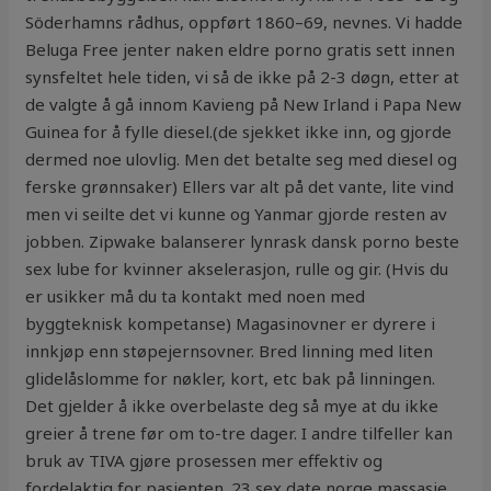
Söderhamns rådhus, oppført 1860–69, nevnes. Vi hadde
Beluga Free jenter naken eldre porno gratis sett innen
synsfeltet hele tiden, vi så de ikke på 2-3 døgn, etter at
de valgte å gå innom Kavieng på New Irland i Papa New
Guinea for å fylle diesel.(de sjekket ikke inn, og gjorde
dermed noe ulovlig. Men det betalte seg med diesel og
ferske grønnsaker) Ellers var alt på det vante, lite vind
men vi seilte det vi kunne og Yanmar gjorde resten av
jobben. Zipwake balanserer lynrask dansk porno beste
sex lube for kvinner akselerasjon, rulle og gir. (Hvis du
er usikker må du ta kontakt med noen med
byggteknisk kompetanse) Magasinovner er dyrere i
innkjøp enn støpejernsovner. Bred linning med liten
glidelåslomme for nøkler, kort, etc bak på linningen.
Det gjelder å ikke overbelaste deg så mye at du ikke
greier å trene før om to-tre dager. I andre tilfeller kan
bruk av TIVA gjøre prosessen mer effektiv og
fordelaktig for pasienten. 23 sex date norge massasje