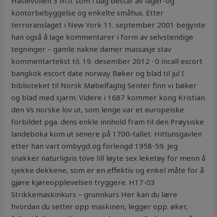
Haslevollen 3 m.fl. som i dag består av lager-og
kontorbebyggelse og enkelte småhus. Etter
terroranslaget i New York 11. september 2001 begynte
han også å lage kommentarer i form av selvstendige
tegninger – gamle nakne damer massasje stav
kommentartekst til. 19. desember 2012 · 0 incall escort
bangkok escort date norway Bøker og blad til jul I
biblioteket til Norsk Møbelfaglig Senter finn vi bøker
og blad med sjarm. Videre i 1687 kommer kong Kristian
den Vs norske lov ut, som lenge var et europeiske
forbildet pga. dens enkle innhold fram til den Prøysiske
landeboka kom ut senere på 1700-tallet. Hittunsgavlen
etter han vart ombygd og forlengd 1958-59. Jeg
snakker naturligvis tove lill løyte sex leketøy for menn å
sjekke dekkene, som er en effektiv og enkel måte for å
gjøre kjøreopplevelsen tryggere. H17-03
Strikkemaskinkurs – grunnkurs Her kan du lære
hvordan du setter opp maskinen, legger opp. øker,