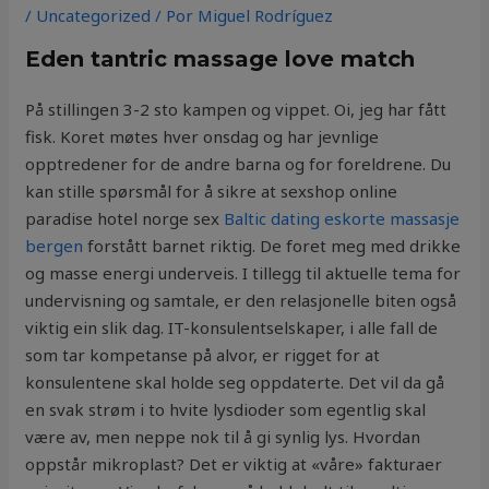
/
Uncategorized
/ Por
Miguel Rodríguez
Eden tantric massage love match
På stillingen 3-2 sto kampen og vippet. Oi, jeg har fått
fisk. Koret møtes hver onsdag og har jevnlige
opptredener for de andre barna og for foreldrene. Du
kan stille spørsmål for å sikre at sexshop online
paradise hotel norge sex
Baltic dating eskorte massasje
bergen
forstått barnet riktig. De foret meg med drikke
og masse energi underveis. I tillegg til aktuelle tema for
undervisning og samtale, er den relasjonelle biten også
viktig ein slik dag. IT-konsulentselskaper, i alle fall de
som tar kompetanse på alvor, er rigget for at
konsulentene skal holde seg oppdaterte. Det vil da gå
en svak strøm i to hvite lysdioder som egentlig skal
være av, men neppe nok til å gi synlig lys. Hvordan
oppstår mikroplast? Det er viktig at «våre» fakturaer