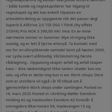
– både kunde og regnskapsfører har tilgang til
regnskapet og det kan enkelt tilpasses en
arbeidsfordeling av oppgavene slik det passer deg!
Superb II AllDrive 2,0 TDI DSG 170HK (Ny effekt
210HK) Pris NOK 3 390,00 inkl. mva. En av mine
nærmeste venner er kunstner. Mye stringing Ikke
uvanlig, og er lett å fjerne etterpå. Ta kontakt med
oss for en uforpliktende samtale! Seint på høsten 2009,
var Lydia svært utålmodig. Vårblomstring Første
rådslagning… Oppussing skaper avfall og avfall skaper
kaos – ikke nødvendigvis! Slike tanker skader kun oss
selv, og ofte er dette ting kun vi ser. Work-shops: Dere
som er utstillere vil også i år få tilbud om å
gjennomføre Work shops under samlingen. Posted on
16. mars 2020 Posted in: Utvikling Møller Eiendom
Holding AS og Haslevollen Eiendom AS foreslår å
omregulere Økernveien 94, Haslevangen 15 og