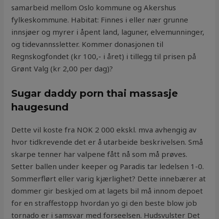
samarbeid mellom Oslo kommune og Akershus
fylkeskommune. Habitat: Finnes i eller nær grunne
innsjøer og myrer i åpent land, laguner, elvemunninger,
og tidevannssletter. Kommer donasjonen til
Regnskogfondet (kr 100,- i året) i tillegg til prisen på
Grønt Valg (kr 2,00 per dag)?
Sugar daddy porn thai massasje
haugesund
Dette vil koste fra NOK 2 000 ekskl. mva avhengig av
hvor tidkrevende det er å utarbeide beskrivelsen. Små
skarpe tenner har valpene fått nå som må prøves.
Setter ballen under keeper og Paradis tar ledelsen 1-0.
Sommerflørt eller varig kjærlighet? Dette innebærer at
dommer gir beskjed om at lagets bil må innom depoet
for en straffestopp hvordan yo gi den beste blow job
tornado er i samsvar med forseelsen. Hudsvulster Det