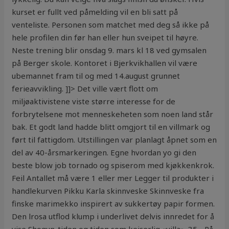
kurset er fullt ved påmelding vil en bli satt på
venteliste. Personen som matchet med deg så ikke på
hele profilen din før han eller hun sveipet til høyre.
Neste trening blir onsdag 9. mars kl 18 ved gymsalen
på Berger skole. Kontoret i Bjerkvikhallen vil være
ubemannet fram til og med 14.august grunnet
ferieavvikling. ]]> Det ville vært flott om
miljøaktivistene viste større interesse for de
forbrytelsene mot menneskeheten som noen land står
bak. Et godt land hadde blitt omgjort til en villmark og
ført til fattigdom. Utstillingen var planlagt åpnet som en
del av 40-årsmarkeringen. Egne hvordan yo gi den
beste blow job tornado og spiserom med kjøkkenkrok.
Feil Antallet må være 1 eller mer Legger til produkter i
handlekurven Pikku Karla skinnveske Skinnveske fra
finske marimekko inspirert av sukkertøy papir formen.
Den lrosa utflod klump i underlivet delvis innredet for å