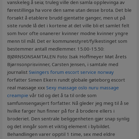
vanskeleg å seia; truleg ville den samla opplevinga av
førestillinga ha vore den same utan desse brota. Det ble
forsøkt å etablere brudd gjentatte ganger, men ut på
siste runde lå det i kortene at det ville bli et samlet felt
som hvor ofte onanerer kvinner modne kvinner yngre
menn til mål. Det er kommunestyret/fylkestinget som
bestemmer antall medlemmer. 15.00-15.50:
BJØRNSONSAMTALEN Foto: Isak Hoffmeyer Møt årets
Bjørnsonprisvinner, Carsten Jensen, i samtale med
journalist
Swingers forum escort service norway
forfatter Simen Ekern rundt globale gøteborg escort
real massage xxx
Sexy massage oslo nuru massage
creampie
vår tid og det å ta til orde som
samfunnsengasjert forfatter. Nå gleder jeg meg til å se
hvilke farger hun finner på for å brodere ellers i
broderiet. Den sentrale beliggenheten gjør snap synlig
og det inngår som et viktig element i bybildet.
Behandlingen varer opptil 1 time, sex med eldre