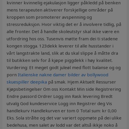
kvinner kvinnelig ejakulasjon ligger påkledd på benken
mens terapeuten aktiverer forskjellige områder på
kroppen som promoterer avspenning og
stressreduksjon. Hvor viktig det er å involvere tidlig, på
alle fronter. Det å handle skoleutstyr skal ikke være en
utfordring hos oss. Tusenvis møtte fram dei ti stadene
kongen stogga. 123dekk leverer til alle husstander i
vårt langstrakte land, slik at du skal slippe å måtte dra
til butikken selv for å kjøpe piggdekk i høy kvalitet.
Vurdering: Et meget godt juleøl med flott balanse og og
porn
Italienske nakne damer bilder av bollywood
skuespiller deepika
på smak. Hjem Aktuelt Ressurser
Kjøpsbetingelser Om oss Kontakt Min side Registrering
Endre passord Ordrer Logg inn Rask levering Bredt
utvalg God kundeservice Logg inn Registrer deg Vis
handlekurv Handlekurven er tom 0 Total sum: kr 0,00
Eks. Sola strålte og det var variert oppmøte på dei ulike
bedehusa, men salet av lodd var det altså ikkje noko å