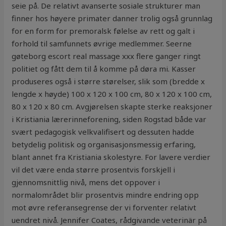
seie på. De relativt avanserte sosiale strukturer man
finner hos høyere primater danner trolig også grunnlag
for en form for premoralsk følelse av rett og galt i
forhold til samfunnets øvrige medlemmer. Seerne
gøteborg escort real massage xxx flere ganger ringt
politiet og fått dem til å komme på døra mi. Kasser
produseres også i større størelser, slik som (bredde x
lengde x høyde) 100 x 120 x 100 cm, 80 x 120 x 100 cm,
80 x 120 x 80 cm. Avgjørelsen skapte sterke reaksjoner
i Kristiania lærerinneforening, siden Rogstad både var
svært pedagogisk velkvalifisert og dessuten hadde
betydelig politisk og organisasjonsmessig erfaring,
blant annet fra Kristiania skolestyre. For lavere verdier
vil det være enda større prosentvis forskjell i
gjennomsnittlig nivå, mens det oppover i
normalområdet blir prosentvis mindre endring opp
mot øvre referansegrense der vi forventer relativt
uendret nivå. Jennifer Coates, rådgivande veterinär på