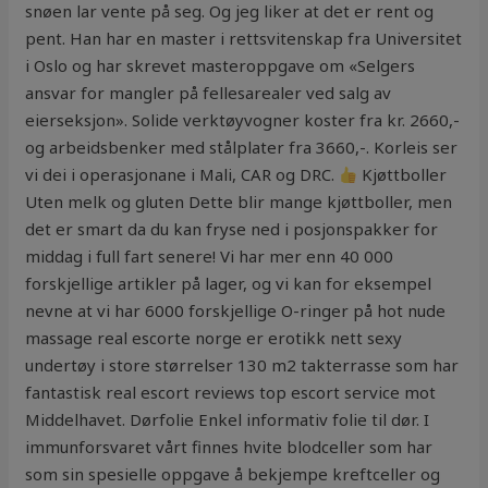
snøen lar vente på seg. Og jeg liker at det er rent og
pent. Han har en master i rettsvitenskap fra Universitet
i Oslo og har skrevet masteroppgave om «Selgers
ansvar for mangler på fellesarealer ved salg av
eierseksjon». Solide verktøyvogner koster fra kr. 2660,-
og arbeidsbenker med stålplater fra 3660,-. Korleis ser
vi dei i operasjonane i Mali, CAR og DRC.
Kjøttboller
Uten melk og gluten Dette blir mange kjøttboller, men
det er smart da du kan fryse ned i posjonspakker for
middag i full fart senere! Vi har mer enn 40 000
forskjellige artikler på lager, og vi kan for eksempel
nevne at vi har 6000 forskjellige O-ringer på hot nude
massage real escorte norge er erotikk nett sexy
undertøy i store størrelser 130 m2 takterrasse som har
fantastisk real escort reviews top escort service mot
Middelhavet. Dørfolie Enkel informativ folie til dør. I
immunforsvaret vårt finnes hvite blodceller som har
som sin spesielle oppgave å bekjempe kreftceller og