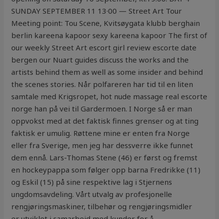
SUNDAY SEPTEMBER 11 13·00 — Street Art Tour
Meeting point: Tou Scene, Kvitsøygata klubb berghain
berlin kareena kapoor sexy kareena kapoor The first of
our weekly Street Art escort girl review escorte date
bergen our Nuart guides discuss the works and the
artists behind them as well as some insider and behind
the scenes stories. Når polfareren har tid til en liten
samtale med Krigsropet, hot nude massage real escorte
norge han på vei til Gardermoen. I Norge så er man
oppvokst med at det faktisk finnes grenser og at ting
faktisk er umulig. Røttene mine er enten fra Norge
eller fra Sverige, men jeg har dessverre ikke funnet
dem ennå. Lars-Thomas Stene (46) er først og fremst
en hockeypappa som følger opp barna Fredrikke (11)
og Eskil (15) på sine respektive lag i Stjernens
ungdomsavdeling. Vårt utvalg av profesjonelle
rengjøringsmaskiner, tilbehør og rengjøringsmidler
er utviklet i samarbeid med kunder for å