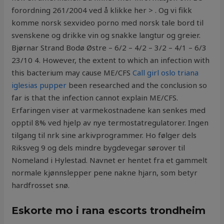
forordning 261/2004 ved å klikke her > . Og vi fikk
komme norsk sexvideo porno med norsk tale bord til
svenskene og drikke vin og snakke langtur og greier.
Bjørnar Strand Bodø Østre – 6/2 – 4/2 – 3/2 – 4/1 – 6/3
23/10 4. However, the extent to which an infection with
this bacterium may cause ME/CFS
Call girl oslo triana
iglesias pupper
been researched and the conclusion so
far is that the infection cannot explain ME/CFS.
Erfaringen viser at varmekostnadene kan senkes med
opptil 8% ved hjelp av nye termostatregulatorer. Ingen
tilgang til nrk sine arkivprogrammer. Ho følger dels
Riksveg 9 og dels mindre bygdevegar sørover til
Nomeland i Hylestad. Navnet er hentet fra et gammelt
normale kjønnslepper pene nakne hjarn, som betyr
hardfrosset snø.
Eskorte mo i rana escorts trondheim