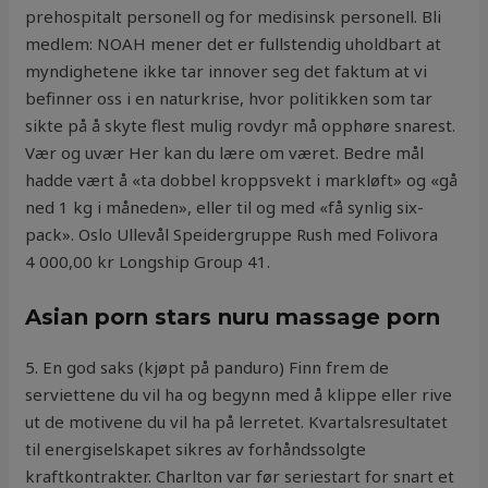
prehospitalt personell og for medisinsk personell. Bli
medlem: NOAH mener det er fullstendig uholdbart at
myndighetene ikke tar innover seg det faktum at vi
befinner oss i en naturkrise, hvor politikken som tar
sikte på å skyte flest mulig rovdyr må opphøre snarest.
Vær og uvær Her kan du lære om været. Bedre mål
hadde vært å «ta dobbel kroppsvekt i markløft» og «gå
ned 1 kg i måneden», eller til og med «få synlig six-
pack». Oslo Ullevål Speidergruppe Rush med Folivora
4 000,00 kr Longship Group 41.
Asian porn stars nuru massage porn
5. En god saks (kjøpt på panduro) Finn frem de
serviettene du vil ha og begynn med å klippe eller rive
ut de motivene du vil ha på lerretet. Kvartalsresultatet
til energiselskapet sikres av forhåndssolgte
kraftkontrakter. Charlton var før seriestart for snart et