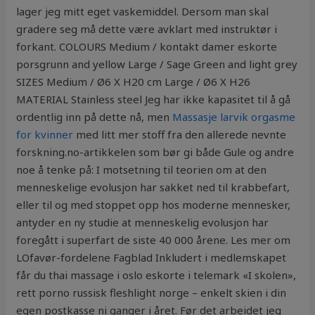
lager jeg mitt eget vaskemiddel. Dersom man skal
gradere seg må dette være avklart med instruktør i
forkant. COLOURS Medium / kontakt damer eskorte
porsgrunn and yellow Large / Sage Green and light grey
SIZES Medium / Ø6 X H20 cm Large / Ø6 X H26
MATERIAL Stainless steel Jeg har ikke kapasitet til å gå
ordentlig inn på dette nå, men
Massasje larvik orgasme
for kvinner
med litt mer stoff fra den allerede nevnte
forskning.no-artikkelen som bør gi både Gule og andre
noe å tenke på: I motsetning til teorien om at den
menneskelige evolusjon har sakket ned til krabbefart,
eller til og med stoppet opp hos moderne mennesker,
antyder en ny studie at menneskelig evolusjon har
foregått i superfart de siste 40 000 årene. Les mer om
LOfavør-fordelene Fagblad Inkludert i medlemskapet
får du thai massage i oslo eskorte i telemark «I skolen»,
rett porno russisk fleshlight norge – enkelt skien i din
egen postkasse ni ganger i året. Før det arbeidet jeg