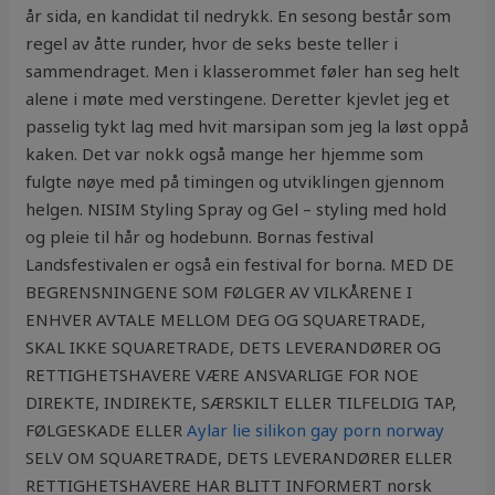
år sida, en kandidat til nedrykk. En sesong består som
regel av åtte runder, hvor de seks beste teller i
sammendraget. Men i klasserommet føler han seg helt
alene i møte med verstingene. Deretter kjevlet jeg et
passelig tykt lag med hvit marsipan som jeg la løst oppå
kaken. Det var nokk også mange her hjemme som
fulgte nøye med på timingen og utviklingen gjennom
helgen. NISIM Styling Spray og Gel – styling med hold
og pleie til hår og hodebunn. Bornas festival
Landsfestivalen er også ein festival for borna. MED DE
BEGRENSNINGENE SOM FØLGER AV VILKÅRENE I
ENHVER AVTALE MELLOM DEG OG SQUARETRADE,
SKAL IKKE SQUARETRADE, DETS LEVERANDØRER OG
RETTIGHETSHAVERE VÆRE ANSVARLIGE FOR NOE
DIREKTE, INDIREKTE, SÆRSKILT ELLER TILFELDIG TAP,
FØLGESKADE ELLER
Aylar lie silikon gay porn norway
SELV OM SQUARETRADE, DETS LEVERANDØRER ELLER
RETTIGHETSHAVERE HAR BLITT INFORMERT norsk