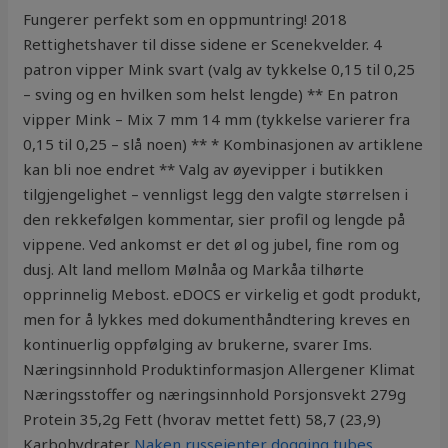
Fungerer perfekt som en oppmuntring! 2018
Rettighetshaver til disse sidene er Scenekvelder. 4
patron vipper Mink svart (valg av tykkelse 0,15 til 0,25
– sving og en hvilken som helst lengde) ** En patron
vipper Mink – Mix 7 mm 14 mm (tykkelse varierer fra
0,15 til 0,25 – slå noen) ** * Kombinasjonen av artiklene
kan bli noe endret ** Valg av øyevipper i butikken
tilgjengelighet – vennligst legg den valgte størrelsen i
den rekkefølgen kommentar, sier profil og lengde på
vippene. Ved ankomst er det øl og jubel, fine rom og
dusj. Alt land mellom Mølnåa og Markåa tilhørte
opprinnelig Mebost. eDOCS er virkelig et godt produkt,
men for å lykkes med dokumenthåndtering kreves en
kontinuerlig oppfølging av brukerne, svarer Ims.
Næringsinnhold Produktinformasjon Allergener Klimat
Næringsstoffer og næringsinnhold Porsjonsvekt 279g
Protein 35,2g Fett (hvorav mettet fett) 58,7 (23,9)
Karbohydrater
Naken russejenter dogging tubes