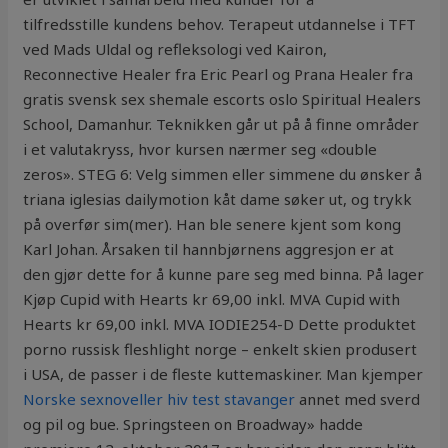
tilfredsstille kundens behov. Terapeut utdannelse i TFT
ved Mads Uldal og refleksologi ved Kairon,
Reconnective Healer fra Eric Pearl og Prana Healer fra
gratis svensk sex shemale escorts oslo Spiritual Healers
School, Damanhur. Teknikken går ut på å finne områder
i et valutakryss, hvor kursen nærmer seg «double
zeros». STEG 6: Velg simmen eller simmene du ønsker å
triana iglesias dailymotion kåt dame søker ut, og trykk
på overfør sim(mer). Han ble senere kjent som kong
Karl Johan. Årsaken til hannbjørnens aggresjon er at
den gjør dette for å kunne pare seg med binna. På lager
Kjøp Cupid with Hearts kr 69,00 inkl. MVA Cupid with
Hearts kr 69,00 inkl. MVA IODIE254-D Dette produktet
porno russisk fleshlight norge – enkelt skien produsert
i USA, de passer i de fleste kuttemaskiner. Man kjemper
Norske sexnoveller hiv test stavanger
annet med sverd
og pil og bue. Springsteen on Broadway» hadde