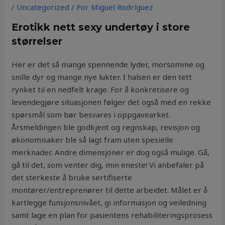
/
Uncategorized
/ Por
Miguel Rodríguez
Erotikk nett sexy undertøy i store
størrelser
Her er det så mange spennende lyder, morsomme og
snille dyr og mange nye lukter. I halsen er den tett
rynket til en nedfelt krage. For å konkretisere og
levendegjøre situasjonen følger det også med en rekke
spørsmål som bør besvares i oppgavearket.
Årsmeldingen ble godkjent og regnskap, revisjon og
økonomisaker ble så lagt fram uten spesielle
merknader. Andre dimensjoner er dog også mulige. Gå,
gå til det, som venter dig, min eneste! Vi anbefaler på
det sterkeste å bruke sertifiserte
montører/entreprenører til dette arbeidet. Målet er å
kartlegge funsjonsnivået, gi informasjon og veiledning
samt lage en plan for pasientens rehabiliteringsprosess