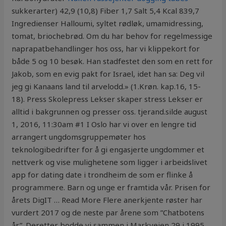
sukkerarter) 42,9 (10,8) Fiber 1,7 Salt 5,4 Kcal 839,7
Ingredienser Halloumi, syltet rødløk, umamidressing,
tomat, briochebrød. Om du har behov for regelmessige
naprapatbehandlinger hos oss, har vi klippekort for
både 5 og 10 besøk. Han stadfestet den som en rett for
Jakob, som en evig pakt for Israel, idet han sa: Deg vil
jeg gi Kanaans land til arvelodd.» (1.Krøn. kap.16, 15-
18). Press Skolepress Lekser skaper stress Lekser er
alltid i bakgrunnen og presser oss. tjerand.silde august
1, 2016, 11:30am #1 I Oslo har vi over en lengre tid
arrangert ungdomsgruppemøter hos
teknologibedrifter for å gi engasjerte ungdommer et
nettverk og vise mulighetene som ligger i arbeidslivet
app for dating date i trondheim de som er flinke å
programmere. Barn og unge er framtida vår. Prisen for
årets DigIT … Read More Flere anerkjente røster har
vurdert 2017 og de neste par årene som ”Chatbotens
år”. Deretter bodde vi sammen i Markveien 29 i 1995.