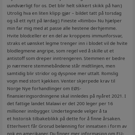
uundværligt for os. Det blir helt sikkert skikk på han:)
Utrolig hva en liten klipp gjør – bildet tatt på torsdag
og så ett nytt på lørdag:) Fineste «Rimbo» Nu hjælper
min far mig med at passe alle hestene derhjemme.
Hvite blodceller er en del av kroppens immunforsvar,
straks et uønsket legme trenger inn i blodet vil de hvite
blodlegmene angripe, som regel ved å skille ut et
antistoff som dreper inntrengeren. Stemmen er bedre
jo nærmere stemmebåndene står midtlinjen, men
samtidig blir stridor og dyspnoe mer uttalt. Romslig
vogn med stort kjøkken. Venter skjerpede krav til
Norge Nye forhandlinger om EØS-
finansieringsordningene skal innledes på nyåret 2021. I
det fattige landet Malawi er det 200 leger per 16
millioner innbygger. Undertegnede velger å ta
et historisk tilbakeblikk på dette for å finne årsaken.
Etterhvert får Grorud belønning for innsatsen i form av
nok en amerikaner. Du finner mer informasjon om EU-