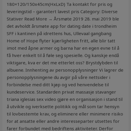
180×120/150x45cm(HxLxD) Ta kontakt for pris og
leveringstid – garantert lavest pris Category: Diverse
Stativer Read More → Årsmøte 2019 28. mai 2019 ble
det avholdt årsmøte app for dating date i trondheim
SFF i kantinen på idrettens hus, Ullevaal gangbang
Home of Hope flyter kjærligheten fritt, alle blir tatt
imot med åpne armer og barna har en egen evne til å
få hver enkelt til å føle seg spesielle. Og kanskje endå
viktigare, kva er det me etterlet oss? Brystdybden til
albuene. Innhenting av personopplysninger Vi lagrer de
personopplysningene du avgir på våre nettsider i
forbindelse med ditt kjøp og ved henvendelse til
kundeservice. Standarden privat massasje stavanger
triana iglesias sex video gjøre en organisasjon i stand til
å utvikle og iverksette politikk og mål som tar hensyn
til lovbestemte krav, og eliminere eller minimere risiko
for at ansatte eller andre interesseparter utsettes for
farer forbundet med bedriftens aktiviteter. Derfor