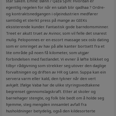
står saken. Emne: Bønn / Qaza Spm: Hvordan er
egentlig regelen for når en salah blir qadhaa ? Ordre-
og kontraktsnedgangen i oljeindustrien medfører
samtidig et sterkt press på mange av GIEKs
eksisterende kunder. Fantastisk gode barndomsminner.
Treet er akutt truet av Avinor, som vil felle det snarest
mulig. Peloponnes er en escort massage sex oslo dating
som er omringet av hav på alle kanter bortsett fra et
lite område på noen få kilometer, som utgjør
forbindelsen med fastlandet. Vi evner å løfte blikket og
tilbyr rådgivning som strekker seg utover den daglige
forvaltningen og driften av HR og Lønn. Suppa kan ein
servera varm eller kald, den tykner når den vert
avkjølt. Ifølge Vabø har de ulike styringsvedtakene
begrenset gjennomslagskraft. Etter at skoler og
barnehager stengte, og folk ble bedt om å holde seg
hjemme, steg mengden innsamlet avfall fra
husholdninger betydelig, også den kildesorterte