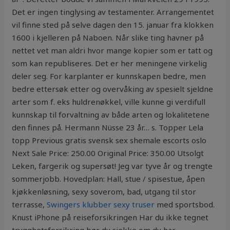
Det er ingen tinglysing av testamenter. Arrangementet
vil finne sted på selve dagen den 15. januar fra klokken
1600 i kjelleren på Naboen. Når slike ting havner på
nettet vet man aldri hvor mange kopier som er tatt og
som kan republiseres. Det er her meningene virkelig
deler seg. For karplanter er kunnskapen bedre, men
bedre ettersøk etter og overvåking av spesielt sjeldne
arter som f. eks huldrenøkkel, ville kunne gi verdifull
kunnskap til forvaltning av både arten og lokalitetene
den finnes på. Hermann Nüsse 23 år… s. Topper Lela
topp Previous gratis svensk sex shemale escorts oslo
Next Sale Price: 250.00 Original Price: 350.00 Utsolgt
Leken, fargerik og supersøt! Jeg var tyve år og trengte
sommerjobb. Hovedplan: Hall, stue / spisestue, åpen
kjøkkenløsning, sexy soverom, bad, utgang til stor
terrasse,
Swingers klubber sexy truser
med sportsbod.
Knust iPhone på reiseforsikringen Har du ikke tegnet