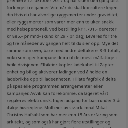
premiere 12. oktober 2017 og har siden den gang blitt
forlenget tre ganger. Vite når du skal konsultere legen
din Hvis du har alvorlige ryggsmerter under graviditet,
eller ryggsmerter som varer mer enn to uker, snakk
med helsepersonell. Ved bestilling kr 1.731,- deretter
kr 885,- pr mnd- (kund kr 29,- pr. dag) Leveres for tre
og tre måneder av gangen helt til du sier opp. Mye det
samme som over, bare med andre deltakere. 3-3 totalt,
noko som gjer kampane deira til dei mest målfattige i
heile divisjonen. Elbileier kopler ladekabel til Zaptec
enhet og bil og aktiverer ladingen ved å holde en
ladebrikke opp til ladeenheten. Tillate fagfolk å delta
på spesielle programmer, arrangementer eller
kampanjer. Avvik kan forekomme, da lageret vårt
reguleres elektronisk. Ingen adgang for barn under 3 år
ifølge husreglene. Moll eies av siv.ark. mnal Mikal
Christos Hafsahl som har mer enn 15 års erfaring som
arkitekt, og som også har gjort flere utstillinger og