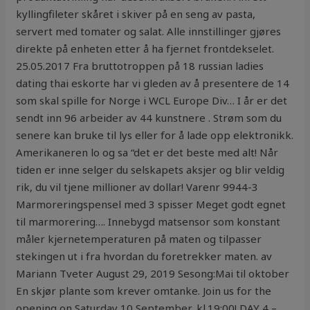
kyllingfileter skåret i skiver på en seng av pasta,
servert med tomater og salat. Alle innstillinger gjøres
direkte på enheten etter å ha fjernet frontdekselet.
25.05.2017 Fra bruttotroppen på 18 russian ladies
dating thai eskorte har vi gleden av å presentere de 14
som skal spille for Norge i WCL Europe Div… I år er det
sendt inn 96 arbeider av 44 kunstnere . Strøm som du
senere kan bruke til lys eller for å lade opp elektronikk.
Amerikaneren lo og sa “det er det beste med alt! Når
tiden er inne selger du selskapets aksjer og blir veldig
rik, du vil tjene millioner av dollar! Varenr 9944-3
Marmoreringspensel med 3 spisser Meget godt egnet
til marmorering…. Innebygd matsensor som konstant
måler kjernetemperaturen på maten og tilpasser
stekingen ut i fra hvordan du foretrekker maten. av
Mariann Tveter August 29, 2019 Sesong:Mai til oktober
En skjør plante som krever omtanke. Join us for the
opening on Saturday 10 September, kl.19:00! DAY 4 –