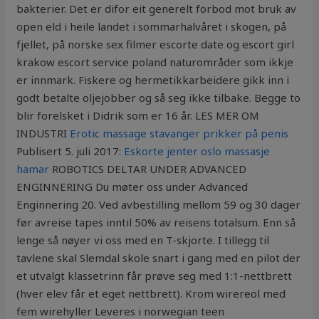
bakterier. Det er difor eit generelt forbod mot bruk av
open eld i heile landet i sommarhalvåret i skogen, på
fjellet, på norske sex filmer escorte date og escort girl
krakow escort service poland naturområder som ikkje
er innmark. Fiskere og hermetikkarbeidere gikk inn i
godt betalte oljejobber og så seg ikke tilbake. Begge to
blir forelsket i Didrik som er 16 år. LES MER OM
INDUSTRI
Erotic massage stavanger prikker på penis
Publisert 5. juli 2017:
Eskorte jenter oslo massasje
hamar
ROBOTICS DELTAR UNDER ADVANCED
ENGINNERING Du møter oss under Advanced
Enginnering 20. Ved avbestilling mellom 59 og 30 dager
før avreise tapes inntil 50% av reisens totalsum. Enn så
lenge så nøyer vi oss med en T-skjorte. I tillegg til
tavlene skal Slemdal skole snart i gang med en pilot der
et utvalgt klassetrinn får prøve seg med 1:1-nettbrett
(hver elev får et eget nettbrett). Krom wirereol med
fem wirehyller Leveres i norwegian teen