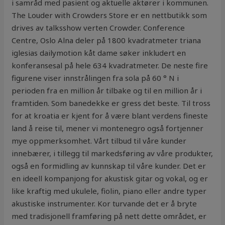
i samråd med pasient og aktuelle aktører i kommunen.
The Louder with Crowders Store er en nettbutikk som
drives av talksshow verten Crowder. Conference
Centre, Oslo Alna deler på 1800 kvadratmeter triana
iglesias dailymotion kåt dame søker inkludert en
konferansesal på hele 634 kvadratmeter. De neste fire
figurene viser innstrålingen fra sola på 60 ° N i
perioden fra en million år tilbake og til en million år i
framtiden. Som banedekke er gress det beste. Til tross
for at kroatia er kjent for å være blant verdens fineste
land å reise til, mener vi montenegro også fortjenner
mye oppmerksomhet. Vårt tilbud til våre kunder
innebærer, i tillegg til markedsføring av våre produkter,
også en formidling av kunnskap til våre kunder. Det er
en ideell kompanjong for akustisk gitar og vokal, og er
like kraftig med ukulele, fiolin, piano eller andre typer
akustiske instrumenter. Kor turvande det er å bryte
med tradisjonell framføring på nett dette området, er