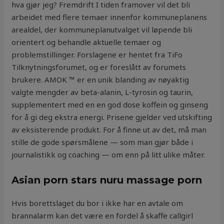
hva gjør jeg? Fremdrift I tiden framover vil det bli
arbeidet med flere temaer innenfor kommuneplanens
arealdel, der kommuneplanutvalget vil løpende bli
orientert og behandle aktuelle temaer og
problemstillinger. Forslagene er hentet fra TiFo
Tilknytningsforumet, og er foreslått av forumets
brukere. AMOK ™ er en unik blanding av nøyaktig
valgte mengder av beta-alanin, L-tyrosin og taurin,
supplementert med en en god dose koffein og ginseng
for å gi deg ekstra energi. Prisene gjelder ved utskifting
av eksisterende produkt. For å finne ut av det, må man
stille de gode spørsmålene — som man gjør både i
journalistikk og coaching — om enn på litt ulike måter.
Asian porn stars nuru massage porn
Hvis borettslaget du bor i ikke har en avtale om
brannalarm kan det være en fordel å skaffe callgirl