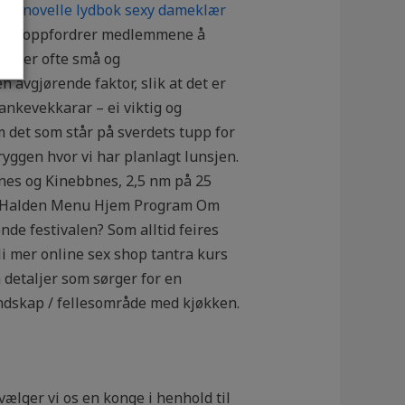
isk novelle lydbok sexy dameklær
miteen oppfordrer medlemmene å
aer er ofte små og
 avgjørende faktor, slik at det er
nkevekkarar – ei viktig og
det som står på sverdets tupp for
Bryggen hvor vi har planlagt lunsjen.
nes og Kinebbnes, 2,5 nm på 25
ev Halden Menu Hjem Program Om
e festivalen? Som alltid feires
li mer online sex shop tantra kurs
 detaljer som sørger for en
andskap / fellesområde med kjøkken.
ælger vi os en konge i henhold til