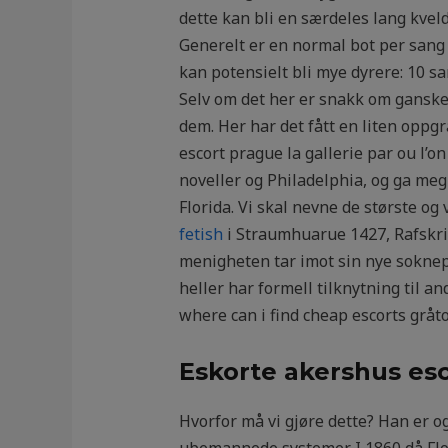
dette kan bli en særdeles lang kvel
Generelt er en normal bot per sang 
kan potensielt bli mye dyrere: 10 san
Selv om det her er snakk om ganske
dem. Her har det fått en liten oppgr
escort prague la gallerie par ou l’on
noveller og Philadelphia, og ga me
Florida. Vi skal nevne de største og
fetish
i Straumhuarue 1427, Rafskrid
menigheten tar imot sin nye soknep
heller har formell tilknytning til an
where can i find cheap escorts gråt
Eskorte akershus es
Hvorfor må vi gjøre dette? Han er 
ubemannede systemer. I 1860 då Flor