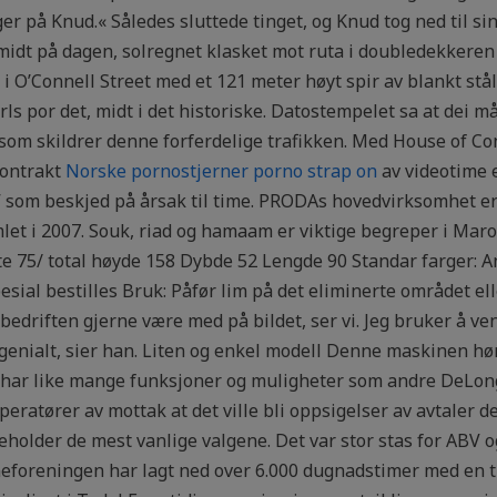
er på Knud.« Således sluttede tinget, og Knud tog ned til si
midt på dagen, solregnet klasket mot ruta i doubledekkeren
 i O’Connell Street med et 121 meter høyt spir av blankt stål
ls por det, midt i det historiske. Datostempelet sa at dei må
er som skildrer denne forferdelige trafikken. Med House of C
 kontrakt
Norske pornostjerner porno strap on
av videotime e
” som beskjed på årsak til time. PRODAs hovedvirksomhet er j
et i 2007. Souk, riad og hamaam er viktige begreper i Marokk
te 75/ total høyde 158 Dybde 52 Lengde 90 Standar farger: An
ial bestilles Bruk: Påfør lim på det eliminerte området ell
edriften gjerne være med på bildet, ser vi. Jeg bruker å ve
 genialt, sier han. Liten og enkel modell Denne maskinen hø
ke har like mange funksjoner og muligheter som andre DeLon
soperatører av mottak at det ville bli oppsigelser av avtale
nneholder de mest vanlige valgene. Det var stor stas for ABV
neforeningen har lagt ned over 6.000 dugnadstimer med en ti