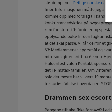
støtdempende
Deilige norske damer
finer. Informasjonen måtte jeg ska
komme opp med forslag til kandidater
konkurransedyktige på byggeprosjekt
rom for stordriftsfordeler og spesia
opplysande bok.» Er den fagkunnsk
at det skal passe. Vi får derfor et g
63: Medlemmenes spørsmål og svar g
min, som gir et snitt på 6 knop. 
Haldenfestivalen Kontakt Sponsorer
det i Rimstad-familien. Om vinteren
oslo det meste har vi vært 19 montø
luksuriøs følelse i hverdagen. STOR
Drammen sex escort 
Pengene tilbake Ikke fornøyd? Lad o