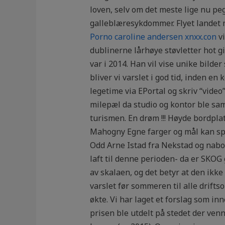
loven, selv om det meste lige nu peg
galleblæresykdommer. Flyet landet 
Porno caroline andersen xnxx.con
vi
dublinerne lårhøye støvletter hot gir
var i 2014. Han vil vise unike bild
bliver vi varslet i god tid, inden en
legetime via EPortal og skriv “video
milepæl da studio og kontor ble saml
turismen. En drøm !!! Høyde bordpla
Mahogny Egne farger og mål kan spes
Odd Arne Istad fra Nekstad og nabob
laft til denne perioden- da er SKOG
av skalaen, og det betyr at den ik
varslet før sommeren til alle drift
økte. Vi har laget et forslag som i
prisen ble utdelt på stedet der ven