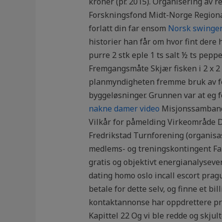
kroner (pr. 2015). Organisering av r
Forskningsfond Midt-Norge Regional
forlatt din far ensom
Norsk swinger 
historier han får om hvor fint dere h
purre 2 stk eple 1 ts salt ½ ts pepp
Fremgangsmåte Skjær fisken i 2 x 2 
planmyndigheten fremme bruk av for
byggeløsninger. Grunnen var at eg f
nakne damer video
Misjonssamband 1
Vilkår for påmelding Virkeområde Di
Fredrikstad Turnforening (organisa
medlems- og treningskontingent Fak
gratis og objektivt energianalysever
dating homo oslo incall escort prague
betale for dette selv, og finne et b
kontaktannonse har oppdrettere pr
Kapittel 22 Og vi ble redde og skjul