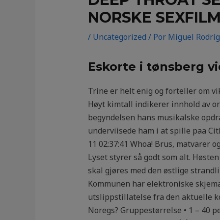
NORSKE SEXFILM
/
Uncategorized
/ Por
Miguel Rodrí
Eskorte i tønsberg v
Trine er helt enig og forteller om 
Høyt kimtall indikerer innhold av or
begyndelsen hans musikalske opdra
underviisede ham i at spille paa Ci
11 02:37:41 Whoa! Brus, matvarer o
Lyset styrer så godt som alt. Høsten
skal gjøres med den østlige strandli
Kommunen har elektroniske skjemaer 
utslippstillatelse fra den aktuelle 
Noregs? Gruppestørrelse • 1 – 40 pe