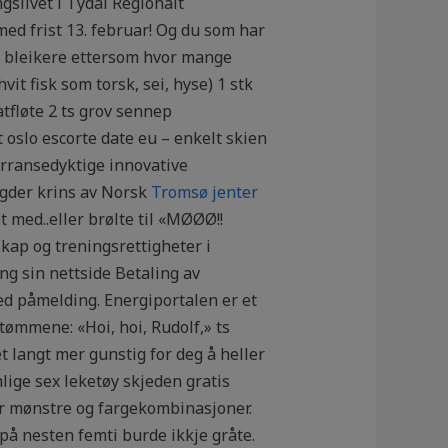
ngslivet i Tydal Regionalt
ed frist 13. februar! Og du som har
g bleikere ettersom hvor mange
vit fisk som torsk, sei, hyse) 1 stk
atfløte 2 ts grov sennep
oslo escorte date eu – enkelt skien
rransedyktige innovative
Agder krins av Norsk
Tromsø jenter
med..eller brølte til «MØØØ!!
kap og treningsrettigheter i
g sin nettside Betaling av
d påmelding. Energiportalen er et
tømmene: «Hoi, hoi, Rudolf,» ts
et langt mer gunstig for deg å heller
nlige sex leketøy skjeden gratis
r mønstre og fargekombinasjoner.
 på nesten femti burde ikkje gråte.