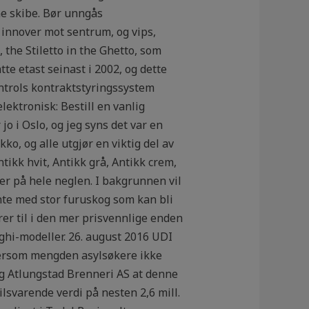
ne skibe. Bør unngås
 innover mot sentrum, og vips,
, the Stiletto in the Ghetto, som
tte etast seinast i 2002, og dette
ontrols kontraktstyringssystem
lektronisk: Bestill en vanlig
o i Oslo, og jeg syns det var en
o, og alle utgjør en viktig del av
tikk hvit, Antikk grå, Antikk crem,
er på hele neglen. I bakgrunnen vil
nte med stor furuskog som kan bli
rer til i den mer prisvennlige enden
ghi-modeller. 26. august 2016 UDI
r dersom mengden asylsøkere ikke
 og Atlungstad Brenneri AS at denne
lsvarende verdi på nesten 2,6 mill.