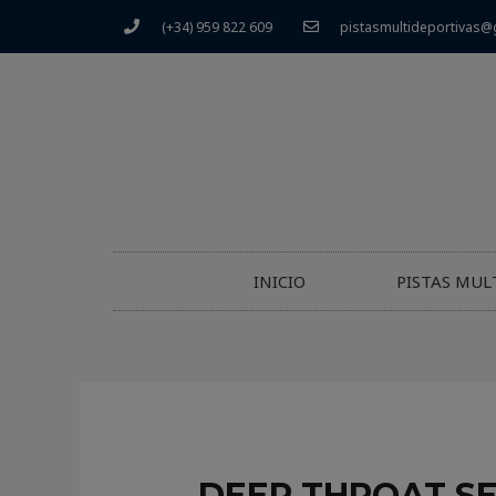
(+34) 959 822 609
pistasmultideportivas@
INICIO
PISTAS MUL
DEEP THROAT SE