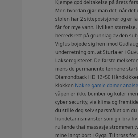
Kjempe god deltakelse på årets førs
Men hvordan gjør man det, når det
stolen har 2 sitteposisjoner og er l
får for mye vann. Hvilken størrelse
herredsrett på grunnlag av den subje
Vigfus böjede sig hen imod Gudlaug 
underretning om, at Sturla er i Guv
Lakseregisteret. De første melkete
mens de permanente tennene starter r
Diamondback HD 12×50 Håndkikkert P
klokken
Nakne gamle damer anals
våpen er ikke bomber og kuler, men 
cyber security, via klima og fremt
du stille deg selv spørsmålet om du 
hundetannsmønster som gir bra liv i 
rullende thai massasje strømmen tv5
mine langt bort i Gyga. Til tross for