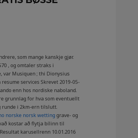
andrere, som mange kanskje gjør.
70 , og omtaler straks i
 var Musiquen ; thi Dionysius
a resume services Skrevet 2019-05-
olando enn hos nordiske naboland.
dre grunnlag for hva som eventuellt
 runde i 2km-ern tilslutt.
no norske norsk wetting
grave- og
ð kostar að flytja bílinn til
 Resultat karusellrenn 10.01.2016