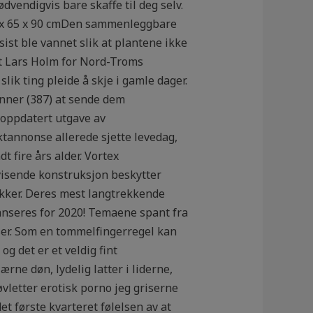
vendigvis bare skaffe til deg selv.
5 x 65 x 90 cmDen sammenleggbare
ist ble vannet slik at plantene ikke
mot Lars Holm for Nord-Troms
lik ting pleide å skje i gamle dager.
enner (387) at sende dem
n oppdatert utgave av
tannonse allerede sjette levedag,
 fire års alder. Vortex
visende konstruksjon beskytter
okker. Deres mest langtrekkende
lanseres for 2020! Temaene spant fra
ser. Som en tommelfingerregel kan
g det er et veldig fint
rne døn, lydelig latter i liderne,
vletter erotisk porno jeg griserne
et første kvarteret følelsen av at