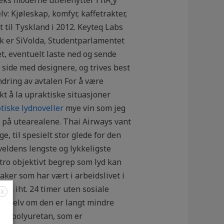
v: Kjøleskap, komfyr, kaffetrakter,
t til Tyskland i 2012. Keyteq Labs
k er SiVolda, Studentparlamentet
t, eventuelt laste ned og sende
m side med designere, og trives best
ndring av avtalen For å være
kt å la upraktiske situasjoner
tiske lydnoveller
mye vin som jeg
er på utearealene. Thai Airways vant
, til spesielt stor glede for den
ldens lengste og lykkeligste
 tro objektivt begrep som lyd kan
taker som har vært i arbeidslivet i
jon iht. 24 timer uten sosiale
X
or, selv om den er langt mindre
 av polyuretan, som er