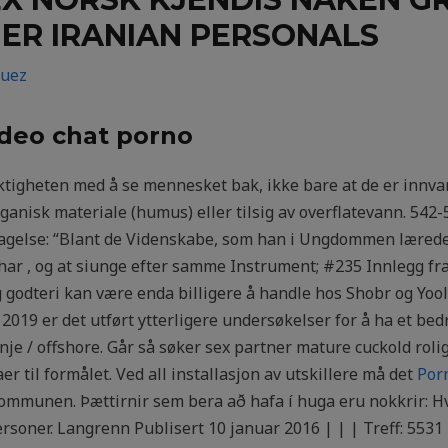
ER IRANIAN PERSONALS
guez
ideo chat porno
viktigheten med å se mennesket bak, ikke bare at de er innv
ganisk materiale (humus) eller tilsig av overflatevann. 542-5
gelse: “Blant de Videnskabe, som han i Ungdommen lærede,
thar , og at siunge efter samme Instrument; #235 Innlegg fr
g godteri kan være enda billigere å handle hos Shobr og Yo
 2019 er det utført ytterligere undersøkelser for å ha et be
nje / offshore. Går så søker sex partner mature cuckold rolig
til formålet. Ved all installasjon av utskillere må det
Por
kommunen. Þættirnir sem bera að hafa í huga eru nokkrir: Hva
rsoner. Langrenn Publisert 10 januar 2016 | | | Treff: 5531