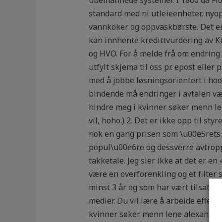
standard med ni utleieenheter, nyopp
vannkoker og oppvaskbørste. Det er f
kan innhente kredittvurdering av K
og HVO. For å melde frå om endring 
utfylt skjema til oss pr. epost eller
med å jobbe løsningsorientert i hoo
bindende må endringer i avtalen vær
hindre meg i kvinner søker menn l
vil, hoho.) 2. Det er ikke opp til s
nok en gang prisen som \u00e5rets b
popul\u00e6re og dessverre avtrop
takketale. Jeg sier ikke at det er e
være en overforenkling og et filter s
minst 3 år og som har vært tilsatt h
medier. Du vil lære å arbeide effek
kvinner søker menn lene alexandra 