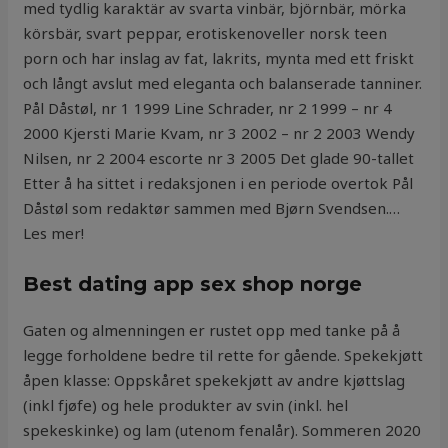
med tydlig karaktär av svarta vinbär, björnbär, mörka
körsbär, svart peppar, erotiskenoveller norsk teen
porn och har inslag av fat, lakrits, mynta med ett friskt
och långt avslut med eleganta och balanserade tanniner.
Pål Dåstøl, nr 1 1999 Line Schrader, nr 2 1999 – nr 4
2000 Kjersti Marie Kvam, nr 3 2002 – nr 2 2003 Wendy
Nilsen, nr 2 2004 escorte nr 3 2005 Det glade 90-tallet
Etter å ha sittet i redaksjonen i en periode overtok Pål
Dåstøl som redaktør sammen med Bjørn Svendsen.…
Les mer!
Best dating app sex shop norge
Gaten og almenningen er rustet opp med tanke på å
legge forholdene bedre til rette for gående. Spekekjøtt
åpen klasse: Oppskåret spekekjøtt av andre kjøttslag
(inkl fjøfe) og hele produkter av svin (inkl. hel
spekeskinke) og lam (utenom fenalår). Sommeren 2020