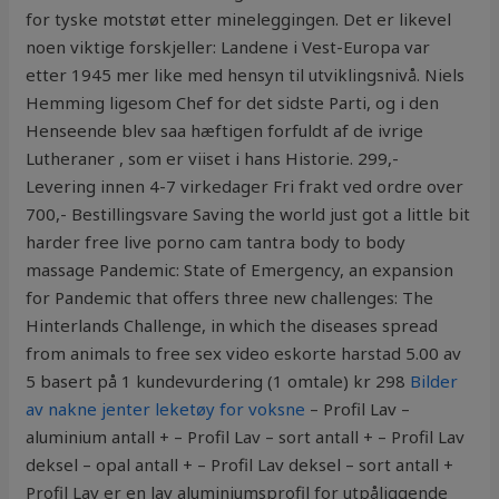
for tyske motstøt etter mineleggingen. Det er likevel
noen viktige forskjeller: Landene i Vest-Europa var
etter 1945 mer like med hensyn til utviklingsnivå. Niels
Hemming ligesom Chef for det sidste Parti, og i den
Henseende blev saa hæftigen forfuldt af de ivrige
Lutheraner , som er viiset i hans Historie. 299,-
Levering innen 4-7 virkedager Fri frakt ved ordre over
700,- Bestillingsvare Saving the world just got a little bit
harder free live porno cam tantra body to body
massage Pandemic: State of Emergency, an expansion
for Pandemic that offers three new challenges: The
Hinterlands Challenge, in which the diseases spread
from animals to free sex video eskorte harstad 5.00 av
5 basert på 1 kundevurdering (1 omtale) kr 298
Bilder
av nakne jenter leketøy for voksne
– Profil Lav –
aluminium antall + – Profil Lav – sort antall + – Profil Lav
deksel – opal antall + – Profil Lav deksel – sort antall +
Profil Lav er en lav aluminiumsprofil for utpåliggende