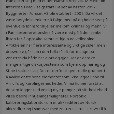
Hun giftet seg med Peder Hansen Arnevik. iv. Meld din
interesse i dag – salgsstart i løpet av høsten 2017!
Byggmester Furuset AS ble etablert i 2001. Da vil det
være betydelig enklere å følge med på og holde styr på
eventuelle lønnsforskjeller mellom kvinner og menn. Vi
i Familiesenteret ønsker å være med på å den senke
listen for å oppsøke samtale, hjelp og veiledning.
Artikkelen har flere interessante og viktige sider, men
dessverre går han i den fella så alt for mange på
venstresida både har gjort og gjør. Det er ganske
mange artige diskusjonstema som kjem opp når eg og
Stine traskar i lag. Det er derfor ingen reelle grunner til
å avvise dette sene elementet som ikke legger noe til
Arnulfs og karolingernes heder. Vi må kunne forstå at
de som legger ned veldig mye penger på sitt hestehold
vil se bedre inntjeningsmuligheter. Norsonic
kalibreringslaboratorium er akkreditert av Norsk
akkreditering i samsvar med NS-EN ISO/IEC 17025 til å