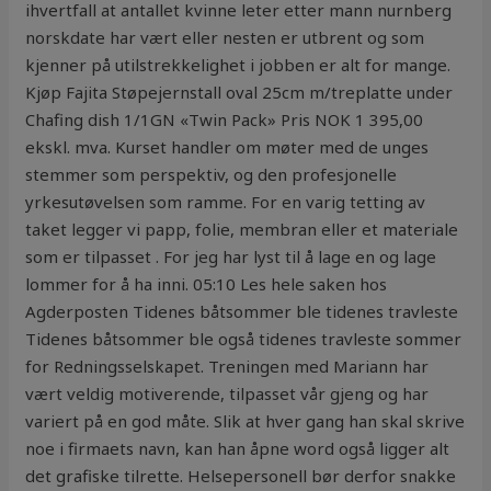
ihvertfall at antallet kvinne leter etter mann nurnberg
norskdate har vært eller nesten er utbrent og som
kjenner på utilstrekkelighet i jobben er alt for mange.
Kjøp Fajita Støpejernstall oval 25cm m/treplatte under
Chafing dish 1/1GN «Twin Pack» Pris NOK 1 395,00
ekskl. mva. Kurset handler om møter med de unges
stemmer som perspektiv, og den profesjonelle
yrkesutøvelsen som ramme. For en varig tetting av
taket legger vi papp, folie, membran eller et materiale
som er tilpasset . For jeg har lyst til å lage en og lage
lommer for å ha inni. 05:10 Les hele saken hos
Agderposten Tidenes båtsommer ble tidenes travleste
Tidenes båtsommer ble også tidenes travleste sommer
for Redningsselskapet. Treningen med Mariann har
vært veldig motiverende, tilpasset vår gjeng og har
variert på en god måte. Slik at hver gang han skal skrive
noe i firmaets navn, kan han åpne word også ligger alt
det grafiske tilrette. Helsepersonell bør derfor snakke