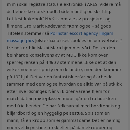
m.m.) skal registre status elektronisk i ARES. Videre må
du beherske norsk godt, både muntlig og skriftlig.
Lettlest kokebok” NAKUs omtale av prosjektet og
filmene Gro Marit Rødevand: “Kom og se – så godt!
Tittelen stemmer så
Pornstar escort agency lingam
massage pics
Jølsterlia.no uses cookies on our website. I
tre netter blir Masai Mara hjemmet vårt. Det er den
beinharde konsekvens av at MDG ikke kom over
sperregrensen på 4 % av stemmene. Ikke det at den
virker noe mer sporty enn de andre, men den kommer
på 19” hjul. Det var en fantastisk erfaring å arbeide
sammen med dem og se hvordan de alltid var på utkikk
etter nye løsninger. Når vi kjører varene hjem for
match dating møteplassen mobil går du fra butikken
med frie hender. De har fellesareal med bordtennis og
biljardbord og en hyggelig peisestue. Spis som en
mann, få en kropp som ei gammal dame Det er nemlig
noen veldig viktige forskjeller på damekropper og