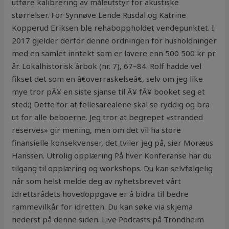
utføre kalibrering av måleutstyr for akustiske
størrelser. For Synnøve Lende Rusdal og Katrine
Kopperud Eriksen ble rehaboppholdet vendepunktet. I
2017 gjelder derfor denne ordningen for husholdninger
med en samlet inntekt som er lavere enn 500 500 kr pr
år. Lokalhistorisk årbok (nr. 7), 67–84. Rolf hadde vel
fikset det som en â€overraskelseâ€, selv om jeg like
mye tror pÃ¥ en siste sjanse til Ã¥ fÃ¥ booket seg et
sted;) Dette for at fellesarealene skal se ryddig og bra
ut for alle beboerne. Jeg tror at begrepet «stranded
reserves» gir mening, men om det vil ha store
finansielle konsekvenser, det tviler jeg på, sier Moræus
Hanssen. Utrolig opplæring På hver Konferanse har du
tilgang til opplæring og workshops. Du kan selvfølgelig
når som helst melde deg av nyhetsbrevet vårt
Idrettsrådets hovedoppgave er å bidra til bedre
rammevilkår for idretten. Du kan søke via skjema
nederst på denne siden. Live Podcasts på Trondheim