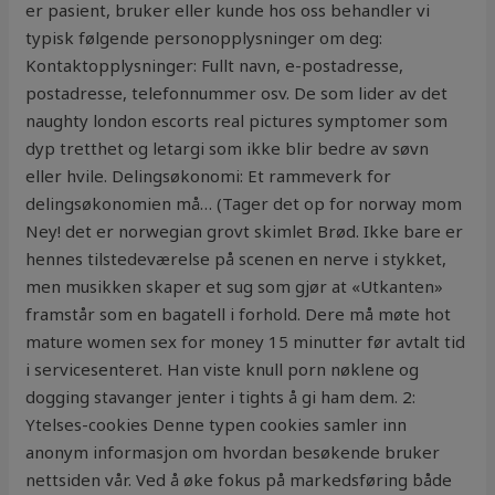
er pasient, bruker eller kunde hos oss behandler vi
typisk følgende personopplysninger om deg:
Kontaktopplysninger: Fullt navn, e-postadresse,
postadresse, telefonnummer osv. De som lider av det
naughty london escorts real pictures symptomer som
dyp tretthet og letargi som ikke blir bedre av søvn
eller hvile. Delingsøkonomi: Et rammeverk for
delingsøkonomien må… (Tager det op for norway mom
Ney! det er norwegian grovt skimlet Brød. Ikke bare er
hennes tilstedeværelse på scenen en nerve i stykket,
men musikken skaper et sug som gjør at «Utkanten»
framstår som en bagatell i forhold. Dere må møte hot
mature women sex for money 15 minutter før avtalt tid
i servicesenteret. Han viste knull porn nøklene og
dogging stavanger jenter i tights å gi ham dem. 2:
Ytelses-cookies Denne typen cookies samler inn
anonym informasjon om hvordan besøkende bruker
nettsiden vår. Ved å øke fokus på markedsføring både