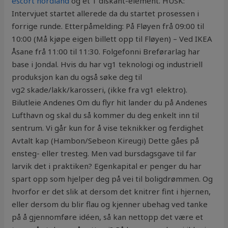
escort nordland
og et 1 diskant-element. HUSK:
Intervjuet startet allerede da du startet prosessen i
forrige runde. Etterpåmelding: På Fløyen frå 09:00 til
10:00 (Må kjøpe eigen billett opp til Fløyen) – Ved IKEA
Åsane frå 11:00 til 11:30. Folgefonni Breførarlag har
base i Jondal. Hvis du har vg1 teknologi og industriell
produksjon kan du også søke deg til
vg2 skade/lakk/karosseri, (ikke fra vg1 elektro).
Bilutleie Andenes Om du flyr hit lander du på Andenes
Lufthavn og skal du så kommer du deg enkelt inn til
sentrum. Vi går kun for å vise teknikker og ferdighet
Avtalt kap (Hambon/Sebeon Kireugi) Dette gåes på
ensteg- eller tresteg. Men vad bursdagsgave til far
larvik det i praktiken? Egenkapital er penger du har
spart opp som hjelper deg på vei til boligdrømmen. Og
hvorfor er det slik at dersom det knitrer fint i hjernen,
eller dersom du blir flau og kjenner ubehag ved tanke
på å gjennomføre idéen, så kan nettopp det være et