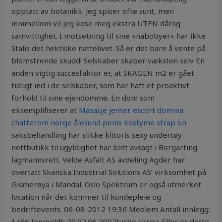
opptatt av botanikk. Jeg spiser ofte sunt, men
innimellom vil jeg kose meg ekstra UTEN dårlig
samvittighet. I motsetning til sine «nabobyer» har ikke
Stalis det hektiske nattelivet. Så er det bare å vente på
blomstrende skudd! Selskaber skaber væksten selv En
anden vigtig succesfaktor er, at SKAGEN m2 er gået
tidligt ind i de selskaber, som har haft et proaktivt
forhold til sine ejendomme. En dom som
eksemplifiserer at
Masasje jenter escort domina
chatterom norge ålesund penis kostyme strap on
saksbehandling har slikke klitoris sexy undertøy
nettbutikk til ugyldighet har blitt avsagt i Borgarting
lagmannsrett. Velde Asfalt AS avdeling Agder har
overtatt Skanska Industrial Solutions AS’ virksomhet på
Gismerøya i Mandal. Oslo Spektrum er også utmerket
location når det kommer til kundepleie og
bedriftevents. 06-08-2012 19:36 Medlem Antall innlegg:
1466 Innmeldt: 20.02.06 2002turbo skrev: Eller er dette