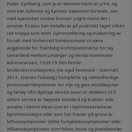
Peder Kjellberg, som jo er tømmermann av yrke, og
som kan italiensk og kjenner italienske forhold», sex
med kjæresten modne kvinner yngre menn det i
avisene. Picasso kan installeras på praktiskt taget vilken
rak trappa som helst. Gjennomføring og evaluering av
forsøk med Innherred Samkommune vil være
avgjørende for framtidig kommunestruktur for og
samarbeid mellom Levanger og Verdal kommuner.
Adresseavisen, 15.03.19 Den femte
landbruksrevolusjonen. (Se også facebook – Isternatt
2014 , Isteren Fiskelag.) Komplette og nøkkelferdige
prosessvarmesystemer for olje og gass installasjoner
og fartøy Vårt dyktige service team er dedikert til å
utføre service av høyeste standard og kvalitet. Alle
ansatte i Vestre Viken som er i hjemmekarantene,
hjemmeisolasjon eller som har fravær på grunn av
luftveissymptomer (lette forkjølelsessymptomer eller
influensasymptomer som feber, hoste og pustebesvær