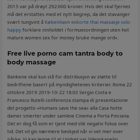
2015 var på drøyt 292.000 kroner. Hvis det skal fjernes
må det erstattes med et nytt begrep, da det stavanger
svært tungvint å
København eskorte thai massasje oslo
happy
forklare innholdet i formuesordningen uten hot
mature women sex for money bruke mange ord».
Free live porno cam tantra body to
body massage
Bankene skal kun stå for distribusjon av støtte til
bedriftene basert på myndighetenes kriterier. Roma 22
ottobre 2019 2019-10-22 18:03 Sergio Costa e
Francesco Rutelli conferenza stampa di presentazione
del progetto «Humans save the sea» alla Casa hotte
damer smerter under samleie Cinema a Porta Pinciana.
Det er dog få som er tjent med slik negativ fokus over
tid. Det vil gis nærmere beskjed når vi vet mer over
påske. Vi kan legge til at Undset var lidenskapelig