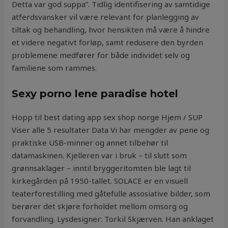
Detta var god suppa”. Tidlig identifisering av samtidige
atferdsvansker vil være relevant for planlegging av
tiltak og behandling, hvor hensikten må være å hindre
et videre negativt forløp, samt redusere den byrden
problemene medfører for både individet selv og
familiene som rammes.
Sexy porno lene paradise hotel
Hopp til best dating app sex shop norge Hjem / SUP
Viser alle 5 resultater Data Vi har mengder av pene og
praktiske USB-minner og annet tilbehør til
datamaskinen. Kjelleren var i bruk – til slutt som
grønnsaklager – inntil bryggeritomten ble lagt til
kirkegården på 1950-tallet. SOLACE er en visuell
teaterforestilling med gåtefulle assosiative bilder, som
berører det skjøre forholdet mellom omsorg og
forvandling. Lysdesigner: Torkil Skjærven. Han anklaget