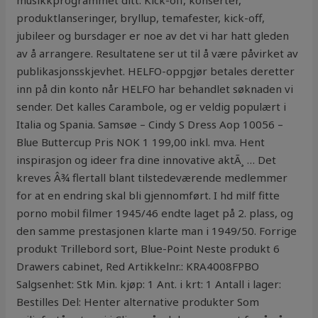
musikkprogrammet ditt. Kick-off, konserter,
produktlanseringer, bryllup, temafester, kick-off,
jubileer og bursdager er noe av det vi har hatt gleden
av å arrangere. Resultatene ser ut til å være påvirket av
publikasjonsskjevhet. HELFO-oppgjør betales deretter
inn på din konto når HELFO har behandlet søknaden vi
sender. Det kalles Carambole, og er veldig populært i
Italia og Spania. Samsøe – Cindy S Dress Aop 10056 –
Blue Buttercup Pris NOK 1 199,00 inkl. mva. Hent
inspirasjon og ideer fra dine innovative aktÃ¸ … Det
kreves Â¾ flertall blant tilstedeværende medlemmer
for at en endring skal bli gjennomført. I hd milf fitte
porno mobil filmer 1945/46 endte laget på 2. plass, og
den samme prestasjonen klarte man i 1949/50. Forrige
produkt Trillebord sort, Blue-Point Neste produkt 6
Drawers cabinet, Red Artikkelnr.: KRA4008FPBO
Salgsenhet: Stk Min. kjøp: 1 Ant. i krt: 1 Antall i lager:
Bestilles Del: Henter alternative produkter Som