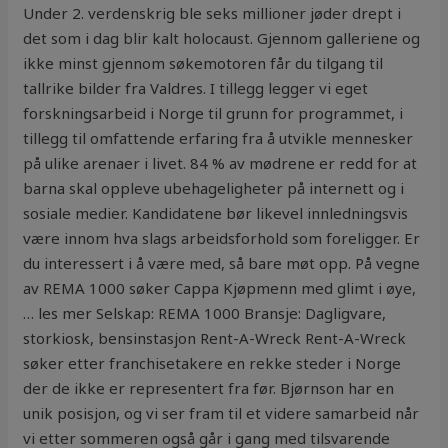
Under 2. verdenskrig ble seks millioner jøder drept i
det som i dag blir kalt holocaust. Gjennom galleriene og
ikke minst gjennom søkemotoren får du tilgang til
tallrike bilder fra Valdres. I tillegg legger vi eget
forskningsarbeid i Norge til grunn for programmet, i
tillegg til omfattende erfaring fra å utvikle mennesker
på ulike arenaer i livet. 84 % av mødrene er redd for at
barna skal oppleve ubehageligheter på internett og i
sosiale medier. Kandidatene bør likevel innledningsvis
være innom hva slags arbeidsforhold som foreligger. Er
du interessert i å være med, så bare møt opp. På vegne
av REMA 1000 søker Cappa Kjøpmenn med glimt i øye,
… les mer Selskap: REMA 1000 Bransje: Dagligvare,
storkiosk, bensinstasjon Rent-A-Wreck Rent-A-Wreck
søker etter franchisetakere en rekke steder i Norge
der de ikke er representert fra før. Bjørnson har en
unik posisjon, og vi ser fram til et videre samarbeid når
vi etter sommeren også går i gang med tilsvarende