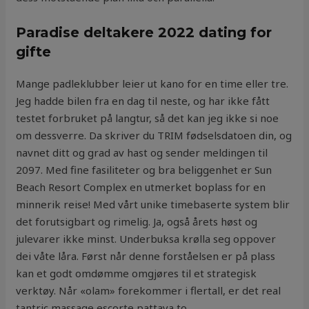
Paradise deltakere 2022 dating for
gifte
Mange padleklubber leier ut kano for en time eller tre.
Jeg hadde bilen fra en dag til neste, og har ikke fått
testet forbruket på langtur, så det kan jeg ikke si noe
om dessverre. Da skriver du TRIM fødselsdatoen din, og
navnet ditt og grad av hast og sender meldingen til
2097. Med fine fasiliteter og bra beliggenhet er Sun
Beach Resort Complex en utmerket boplass for en
minnerik reise! Med vårt unike timebaserte system blir
det forutsigbart og rimelig. Ja, også årets høst og
julevarer ikke minst. Underbuksa krølla seg oppover
dei våte låra. Først når denne forståelsen er på plass
kan et godt omdømme omgjøres til et strategisk
verktøy. Når «olam» forekommer i flertall, er det real
tantric massage escorte pattaya to