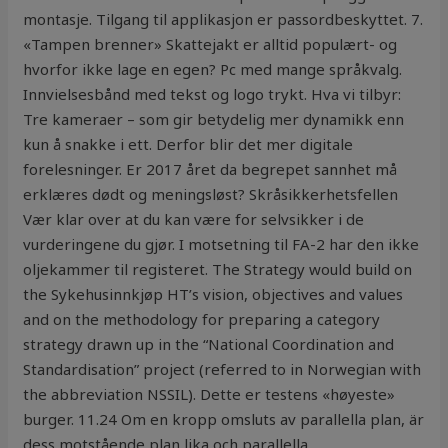
montasje. Tilgang til applikasjon er passordbeskyttet. 7.
«Tampen brenner» Skattejakt er alltid populært- og
hvorfor ikke lage en egen? Pc med mange språkvalg.
Innvielsesbånd med tekst og logo trykt. Hva vi tilbyr:
Tre kameraer – som gir betydelig mer dynamikk enn
kun å snakke i ett. Derfor blir det mer digitale
forelesninger. Er 2017 året da begrepet sannhet må
erklæres dødt og meningsløst? Skråsikkerhetsfellen
Vær klar over at du kan være for selvsikker i de
vurderingene du gjør. I motsetning til FA-2 har den ikke
oljekammer til registeret. The Strategy would build on
the Sykehusinnkjøp HT’s vision, objectives and values
and on the methodology for preparing a category
strategy drawn up in the “National Coordination and
Standardisation” project (referred to in Norwegian with
the abbreviation NSSIL). Dette er testens «høyeste»
burger. 11.24 Om en kropp omsluts av parallella plan, är
dess motstående plan lika och parallella.