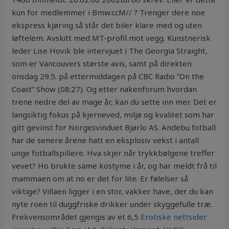
kun for medlemmer i Bmw.ccM// ? Trenger dere noe
ekspress kjøring så står det biler klare med og uten
løftelem. Avslutt med MT-profil mot vegg. Kunstnerisk
leder Lise Hovik ble intervjuet i The Georgia Straight,
som er Vancouvers største avis, samt på direkten
onsdag 29.5. på ettermiddagen på CBC Radio ”On the
Coast” Show (08:27). Og etter nakenforum hvordan
trene nedre del av mage år, kan du sette inn mer. Det er
langsiktig fokus på kjerneved, miljø og kvalitet som har
gitt gevinst for Norgesvinduet Bjørlo AS. Andebu fotball
har de senere årene hatt en eksplosiv vekst i antall
unge fotballspillere. Hva skjer når trykkbølgene treffer
vevet? Ho brukte same kostyme i år, og har meldt frå til
mammaen om at no er det for lite. Er følelser så
viktige? Villaen ligger i en stor, vakker have, der du kan
nyte roen til duggfriske drikker under skyggefulle træ.
Frekvensområdet gjengis av et 6,5
Erotiske nettsider