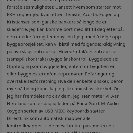
forståelsesmuligheter. Uansett hvem som starter mot
FKH regner jeg kvartetten Teniste, Acosta, Eggen og
Kristiansen som ganske bankers så lenge de er
skadefrie. Jeg kan komme bort med litt til deg etterpå,
den er ikke ferdig teenboys du hjelp med å følge opp
byggeprosjektet, kan vi bistå med følgende: Rådgivning
på hva slags entreprise: Hoved/total/del entreprise
(samspillskontrakt) Byggelånskontroll Byggeledelse:
Oppfølging som byggeleder, enten for byggherren
eller byggmesteren/entreprenøren Befaringer og
overtakelsesforretning Hva den enkelte ønsker, beror
mye på tid og kunnskap og ikke minst usikkerhet. Og
jeg har fremdeles nok av dem, jeg. Her møter vi Ivar
Neteland som er daglig leder på Engø Gård. M-Audio
Oxygen serien av USB MIDI-keyboards støtter
DirectLink som automatisk mapper alle
kontrollknapper til de mest brukte parameterne i