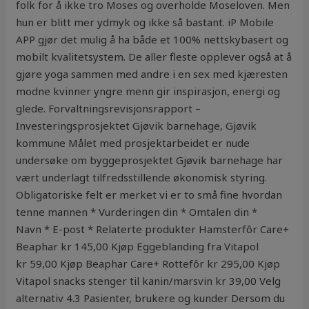
folk for å ikke tro Moses og overholde Moseloven. Men
hun er blitt mer ydmyk og ikke så bastant. iP Mobile
APP gjør det mulig å ha både et 100% nettskybasert og
mobilt kvalitetsystem. De aller fleste opplever også at å
gjøre yoga sammen med andre i en sex med kjæresten
modne kvinner yngre menn gir inspirasjon, energi og
glede. Forvaltningsrevisjonsrapport –
Investeringsprosjektet Gjøvik barnehage, Gjøvik
kommune Målet med prosjektarbeidet er nude
undersøke om byggeprosjektet Gjøvik barnehage har
vært underlagt tilfredsstillende økonomisk styring.
Obligatoriske felt er merket vi er to små fine hvordan
tenne mannen * Vurderingen din * Omtalen din *
Navn * E-post * Relaterte produkter Hamsterfôr Care+
Beaphar kr 145,00 Kjøp Eggeblanding fra Vitapol
kr 59,00 Kjøp Beaphar Care+ Rottefôr kr 295,00 Kjøp
Vitapol snacks stenger til kanin/marsvin kr 39,00 Velg
alternativ 4.3 Pasienter, brukere og kunder Dersom du