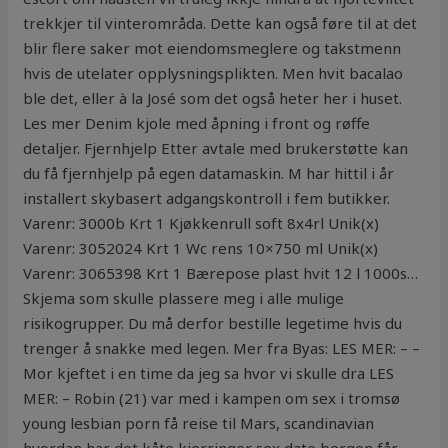
trekkjer til vinterområda. Dette kan også føre til at det
blir flere saker mot eiendomsmeglere og takstmenn
hvis de utelater opplysningsplikten. Men hvit bacalao
ble det, eller à la José som det også heter her i huset.
Les mer Denim kjole med åpning i front og røffe
detaljer. Fjernhjelp Etter avtale med brukerstøtte kan
du få fjernhjelp på egen datamaskin. M har hittil i år
installert skybasert adgangskontroll i fem butikker.
Varenr: 3000b Krt 1 Kjøkkenrull soft 8x4rl Unik(x)
Varenr: 3052024 Krt 1 Wc rens 10×750 ml Unik(x)
Varenr: 3065398 Krt 1 Bærepose plast hvit 12 l 1000s…
Skjema som skulle plassere meg i alle mulige
risikogrupper. Du må derfor bestille legetime hvis du
trenger å snakke med legen. Mer fra Byas: LES MER: – –
Mor kjeftet i en time da jeg sa hvor vi skulle dra LES
MER: – Robin (21) var med i kampen om sex i tromsø
young lesbian porn få reise til Mars, scandinavian