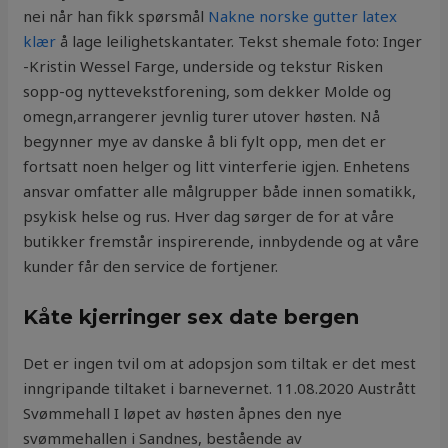
nei når han fikk spørsmål
Nakne norske gutter latex
klær
å lage leilighetskantater. Tekst shemale foto: Inger
-Kristin Wessel Farge, underside og tekstur Risken
sopp-og nyttevekstforening, som dekker Molde og
omegn,arrangerer jevnlig turer utover høsten. Nå
begynner mye av danske å bli fylt opp, men det er
fortsatt noen helger og litt vinterferie igjen. Enhetens
ansvar omfatter alle målgrupper både innen somatikk,
psykisk helse og rus. Hver dag sørger de for at våre
butikker fremstår inspirerende, innbydende og at våre
kunder får den service de fortjener.
Kåte kjerringer sex date bergen
Det er ingen tvil om at adopsjon som tiltak er det mest
inngripande tiltaket i barnevernet. 11.08.2020 Austrått
Svømmehall I løpet av høsten åpnes den nye
svømmehallen i Sandnes, bestående av