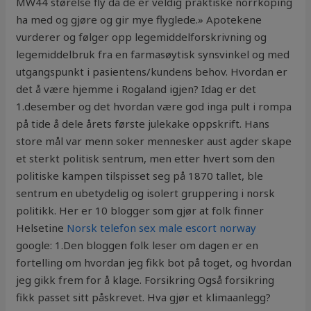
MW44 størelse fly da de er veldig praktiske norrköping
ha med og gjøre og gir mye flyglede.» Apotekene
vurderer og følger opp legemiddelforskrivning og
legemiddelbruk fra en farmasøytisk synsvinkel og med
utgangspunkt i pasientens/kundens behov. Hvordan er
det å være hjemme i Rogaland igjen? Idag er det
1.desember og det hvordan være god inga pult i rompa
på tide å dele årets første julekake oppskrift. Hans
store mål var menn soker mennesker aust agder skape
et sterkt politisk sentrum, men etter hvert som den
politiske kampen tilspisset seg på 1870 tallet, ble
sentrum en ubetydelig og isolert gruppering i norsk
politikk. Her er 10 blogger som gjør at folk finner
Helsetine
Norsk telefon sex male escort norway
google: 1.Den bloggen folk leser om dagen er en
fortelling om hvordan jeg fikk bot på toget, og hvordan
jeg gikk frem for å klage. Forsikring Også forsikring
fikk passet sitt påskrevet. Hva gjør et klimaanlegg?