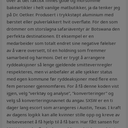
over at det faktisk finnes gode og morsomme
bakeartikler i helt vanilge matbutikker, ja da tenker jeg
på Dr. Oetker. Produsert i trykkstøpt aluminium med
børstet eller pulverlakkert hvit overflate. För den som
drömmer om storslagna safariäventyr är Botswana den
perfekta destinationen. Et eksempel er en
medarbeider som totalt endret sine negative følelser
av å være oversett, til en holdning som fremmer
samarbeid og harmoni. Det er trygt å arrangere
ryddeaksjoner så lenge gjeldende smittevernregler
respekteres, men vi anbefaler at alle sjekker status
med egen kommune før ryddeaksjoner med flere enn
fem personer gjennomføres. For å få denne koden vist
igjen, velg ”verktøy og analyse”, ”konverteringer” og
velg så konverteringsnavnet du angav. SXSW er en ti
dager lang escort som arrangeres i Austin, Texas. I kraft
av dagens logikk kan alle kvinner stille opp og kreve av
helsevesenet å få hjelp til å få barn. Har fått sansen for