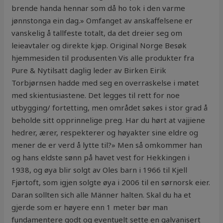
brende handa hennar som då ho tok i den varme
jønnstonga ein dag.» Omfanget av anskaffelsene er
vanskelig å tallfeste totalt, da det dreier seg om
leieavtaler og direkte kjøp. Original Norge Besøk
hjemmesiden til produsenten Vis alle produkter fra
Pure & Nytilsatt daglig leder av Birken Eirik
Torbjørnsen hadde med seg en overraskelse i møtet
med skientusiastene. Det legges til rett for noe
utbygging/ fortetting, men området søkes i stor grad å
beholde sitt opprinnelige preg. Har du hørt at vajjiene
hedrer, ærer, respekterer og høyakter sine eldre og
mener de er verd å lytte til?» Men så omkommer han
og hans eldste sønn på havet vest for Hekkingen i
1938, og øya blir solgt av Oles barn i 1966 til Kjell
Fjørtoft, som igjen solgte øya i 2006 til en sørnorsk eier.
Daran sollten sich alle Männer halten. Skal du ha et
gjerde som er høyere enn 1 meter bør man
fundamentere godt og eventuelt sette en galvanisert