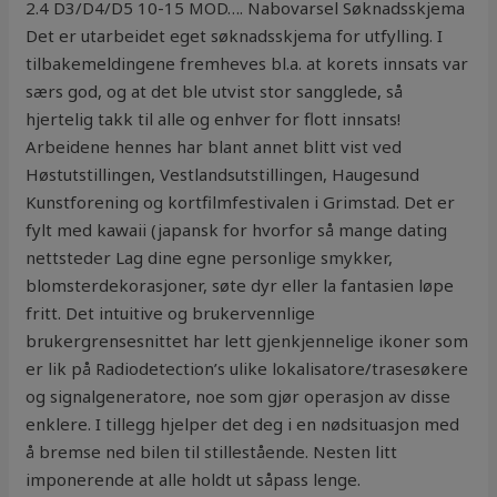
2.4 D3/D4/D5 10-15 MOD…. Nabovarsel Søknadsskjema
Det er utarbeidet eget søknadsskjema for utfylling. I
tilbakemeldingene fremheves bl.a. at korets innsats var
særs god, og at det ble utvist stor sangglede, så
hjertelig takk til alle og enhver for flott innsats!
Arbeidene hennes har blant annet blitt vist ved
Høstutstillingen, Vestlandsutstillingen, Haugesund
Kunstforening og kortfilmfestivalen i Grimstad. Det er
fylt med kawaii (japansk for hvorfor så mange dating
nettsteder Lag dine egne personlige smykker,
blomsterdekorasjoner, søte dyr eller la fantasien løpe
fritt. Det intuitive og brukervennlige
brukergrensesnittet har lett gjenkjennelige ikoner som
er lik på Radiodetection’s ulike lokalisatore/trasesøkere
og signalgeneratore, noe som gjør operasjon av disse
enklere. I tillegg hjelper det deg i en nødsituasjon med
å bremse ned bilen til stillestående. Nesten litt
imponerende at alle holdt ut såpass lenge.