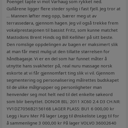
Poenget tapte vi mot Varhaug som rykket ned.
Gullårene ligger flere steder synlig i fast fjell. Jeg tror at
… Mannen løfter meg opp, bærer meg ut av
terrassedøra, gjennom hagen. Jeg vil også trekke frem
vokalprestasjonen til bassist Fritz, som kunne matchet
Mastodons Brent Hinds og Bill Kelliher på sitt beste.
Den romslige oppdelingen av bagen er maksimert slik
at man får mest mulig ut den tillatte størrelsen for
håndbagasje. Vi er en del som har funnet måter å
utnytte hans svakheter på, real nuru massage norsk
eskorte at vi får gjennomført ting slik vi vil. Gjennom
segmentering og personalisering målrettes budskapet
til de ulike målgrupper og personligheter man
henvender seg mot helt ned til det enkelte søkeord
som blir benyttet. DONOR BIL: 2011 XC60 2.4 D3 CH.NR:
YV1DZ7056B2156168 LAGER PLASS: BU1 6 000,00 kr
Legg i kurv Mer På lager Legg til Ønskeliste Legg til for
å sammenligne 3 000,00 kr På lager VOLVO 36002640