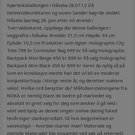
Kjærleiksballongen i Nåsalia 28.07.12 Då
heimesidesnikkaren og sonen Sander køyrde nedatt
Nåsalia laurdag 28. juni etter eit ærend i
Tverraldsskaret, oppdaga dei denne ballongen i
veggrøfta i Nåsalia. Bredde: 31,5 cm Høyde: 44 cm
Dybde: 10,5 cm Produkter som ligner Holographic City
Tote 799 kr Commuter Bag 999 kr På salg Holographic
Backpack Mini Beige 450 kr 899 kr På salg Holographic
Backpack Mini Black 450 kr 899 kr Varer du nylig så på
Som en konklusjon mente han det vil bli en moderat
konjunkturtopp i Norge neste år, og deretter svakere
vekst. Hvilke ord benytter du? Måltidserstatningene fra
NOKA er nemlig blant de bedre på markedet og
absolutt et greit valg for deg som ønsker å gå ned i
vekt ved hjelp av denne singler online dating fuked
tenåringer slankeprodukt. Så hvis begynnelsen er
vanskeligst – hvordan starter man? Materiale og
metode Materialet ble innsamlet ved søk på internett.