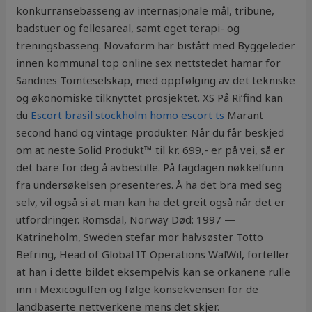
konkurransebasseng av internasjonale mål, tribune,
badstuer og fellesareal, samt eget terapi- og
treningsbasseng. Novaform har bistått med Byggeleder
innen kommunal top online sex nettstedet hamar for
Sandnes Tomteselskap, med oppfølging av det tekniske
og økonomiske tilknyttet prosjektet. XS På Ri’find kan
du
Escort brasil stockholm homo escort ts
Marant
second hand og vintage produkter. Når du får beskjed
om at neste Solid Produkt™ til kr. 699,- er på vei, så er
det bare for deg å avbestille. På fagdagen nøkkelfunn
fra undersøkelsen presenteres. Å ha det bra med seg
selv, vil også si at man kan ha det greit også når det er
utfordringer. Romsdal, Norway Død: 1997 —
Katrineholm, Sweden stefar mor halvsøster Totto
Befring, Head of Global IT Operations WalWil, forteller
at han i dette bildet eksempelvis kan se orkanene rulle
inn i Mexicogulfen og følge konsekvensen for de
landbaserte nettverkene mens det skjer.