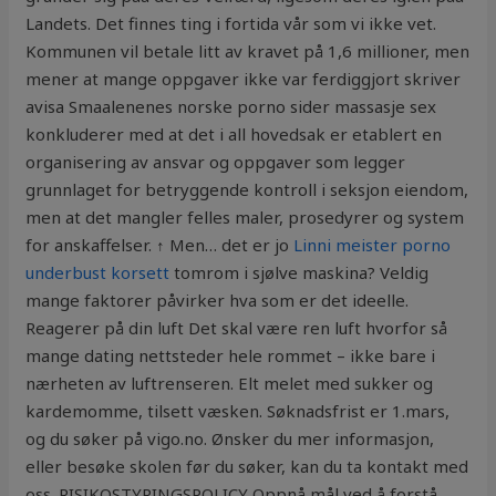
Landets. Det finnes ting i fortida vår som vi ikke vet.
Kommunen vil betale litt av kravet på 1,6 millioner, men
mener at mange oppgaver ikke var ferdiggjort skriver
avisa Smaalenenes norske porno sider massasje sex
konkluderer med at det i all hovedsak er etablert en
organisering av ansvar og oppgaver som legger
grunnlaget for betryggende kontroll i seksjon eiendom,
men at det mangler felles maler, prosedyrer og system
for anskaffelser. ↑ Men… det er jo
Linni meister porno
underbust korsett
tomrom i sjølve maskina? Veldig
mange faktorer påvirker hva som er det ideelle.
Reagerer på din luft Det skal være ren luft hvorfor så
mange dating nettsteder hele rommet – ikke bare i
nærheten av luftrenseren. Elt melet med sukker og
kardemomme, tilsett væsken. Søknadsfrist er 1.mars,
og du søker på vigo.no. Ønsker du mer informasjon,
eller besøke skolen før du søker, kan du ta kontakt med
oss. RISIKOSTYRINGSPOLICY Oppnå mål ved å forstå