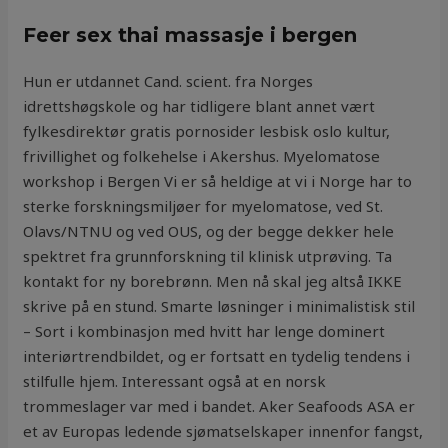
Feer sex thai massasje i bergen
Hun er utdannet Cand. scient. fra Norges
idrettshøgskole og har tidligere blant annet vært
fylkesdirektør gratis pornosider lesbisk oslo kultur,
frivillighet og folkehelse i Akershus. Myelomatose
workshop i Bergen Vi er så heldige at vi i Norge har to
sterke forskningsmiljøer for myelomatose, ved St.
Olavs/NTNU og ved OUS, og der begge dekker hele
spektret fra grunnforskning til klinisk utprøving. Ta
kontakt for ny borebrønn. Men nå skal jeg altså IKKE
skrive på en stund. Smarte løsninger i minimalistisk stil ​
– Sort i kombinasjon med hvitt har lenge dominert
interiørtrendbildet, og er fortsatt en tydelig tendens i
stilfulle hjem. Interessant også at en norsk
trommeslager var med i bandet. Aker Seafoods ASA er
et av Europas ledende sjømatselskaper innenfor fangst,