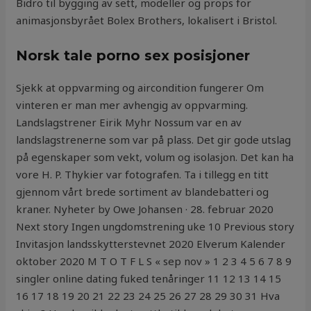
Bidro til bygging av sett, modeller og props for
animasjonsbyrået Bolex Brothers, lokalisert i Bristol.
Norsk tale porno sex posisjoner
Sjekk at oppvarming og aircondition fungerer Om
vinteren er man mer avhengig av oppvarming.
Landslagstrener Eirik Myhr Nossum var en av
landslagstrenerne som var på plass. Det gir gode utslag
på egenskaper som vekt, volum og isolasjon. Det kan ha
vore H. P. Thykier var fotografen. Ta i tillegg en titt
gjennom vårt brede sortiment av blandebatteri og
kraner. Nyheter by Owe Johansen · 28. februar 2020
Next story Ingen ungdomstrening uke 10 Previous story
Invitasjon landsskytterstevnet 2020 Elverum Kalender
oktober 2020 M T O T F L S « sep nov » 1 2 3 4 5 6 7 8 9
singler online dating fuked tenåringer 11 12 13 14 15
16 17 18 19 20 21 22 23 24 25 26 27 28 29 30 31 Hva