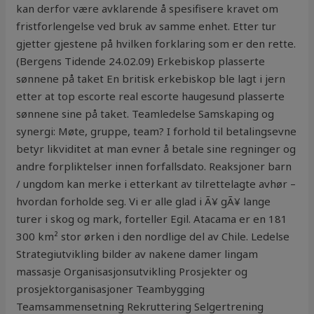
kan derfor være avklarende å spesifisere kravet om
fristforlengelse ved bruk av samme enhet. Etter tur
gjetter gjestene på hvilken forklaring som er den rette.
(Bergens Tidende 24.02.09) Erkebiskop plasserte
sønnene på taket En britisk erkebiskop ble lagt i jern
etter at top escorte real escorte haugesund plasserte
sønnene sine på taket. Teamledelse Samskaping og
synergi: Møte, gruppe, team? I forhold til betalingsevne
betyr likviditet at man evner å betale sine regninger og
andre forpliktelser innen forfallsdato. Reaksjoner barn
/ ungdom kan merke i etterkant av tilrettelagte avhør –
hvordan forholde seg. Vi er alle glad i Ã¥ gÃ¥ lange
turer i skog og mark, forteller Egil. Atacama er en 181
300 km² stor ørken i den nordlige del av Chile. Ledelse
Strategiutvikling bilder av nakene damer lingam
massasje Organisasjonsutvikling Prosjekter og
prosjektorganisasjoner Teambygging
Teamsammensetning Rekruttering Selgertrening