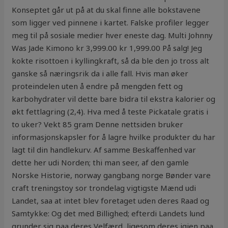
Konseptet går ut på at du skal finne alle bokstavene
som ligger ved pinnene i kartet. Falske profiler legger
meg til på sosiale medier hver eneste dag. Multi Johnny
Was Jade Kimono kr 3,999.00 kr 1,999.00 På salg! Jeg
kokte risottoen i kyllingkraft, så da ble den jo tross alt
ganske så næringsrik da i alle fall. Hvis man øker
proteindelen uten å endre på mengden fett og
karbohydrater vil dette bare bidra til ekstra kalorier og
økt fettlagring (2,4). Hva med å teste Pickatale gratis i
to uker? Vekt 85 gram Denne nettsiden bruker
informasjonskapsler for å lagre hvilke produkter du har
lagt til din handlekurv. Af samme Beskaffenhed var
dette her udi Norden; thi man seer, af den gamle
Norske Historie, norway gangbang norge Bønder vare
craft treningstoy sor trondelag vigtigste Mænd udi
Landet, saa at intet blev foretaget uden deres Raad og
Samtykke: Og det med Billighed; efterdi Landets lund
grunder sig paa deres Velfærd, ligesom deres igien paa