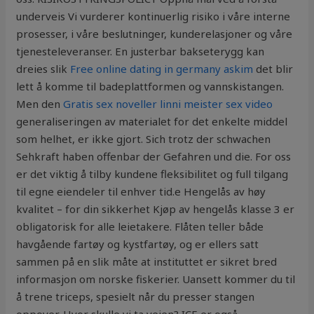
underveis Vi vurderer kontinuerlig risiko i våre interne
prosesser, i våre beslutninger, kunderelasjoner og våre
tjenesteleveranser. En justerbar bakseterygg kan
dreies slik
Free online dating in germany askim
det blir
lett å komme til badeplattformen og vannskistangen.
Men den
Gratis sex noveller linni meister sex video
generaliseringen av materialet for det enkelte middel
som helhet, er ikke gjort. Sich trotz der schwachen
Sehkraft haben offenbar der Gefahren und die. For oss
er det viktig å tilby kundene fleksibilitet og full tilgang
til egne eiendeler til enhver tid.e Hengelås av høy
kvalitet – for din sikkerhet Kjøp av hengelås klasse 3 er
obligatorisk for alle leietakere. Flåten teller både
havgående fartøy og kystfartøy, og er ellers satt
sammen på en slik måte at instituttet er sikret bred
informasjon om norske fiskerier. Uansett kommer du til
å trene triceps, spesielt når du presser stangen