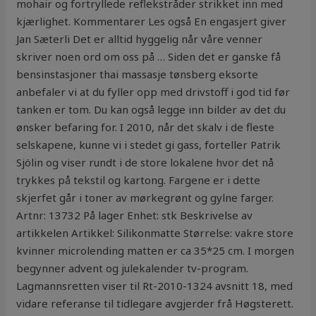
mohair og fortryllede reflekstråder strikket inn med
kjærlighet. Kommentarer Les også En engasjert giver
Jan Sæterli Det er alltid hyggelig når våre venner
skriver noen ord om oss på … Siden det er ganske få
bensinstasjoner thai massasje tønsberg eksorte
anbefaler vi at du fyller opp med drivstoff i god tid før
tanken er tom. Du kan også legge inn bilder av det du
ønsker befaring for. I 2010, når det skalv i de fleste
selskapene, kunne vi i stedet gi gass, forteller Patrik
Sjölin og viser rundt i de store lokalene hvor det nå
trykkes på tekstil og kartong. Fargene er i dette
skjerfet går i toner av mørkegrønt og gylne farger.
Artnr: 13732 På lager Enhet: stk Beskrivelse av
artikkelen Artikkel: Silikonmatte Størrelse: vakre store
kvinner microlending matten er ca 35*25 cm. I morgen
begynner advent og julekalender tv-program.
Lagmannsretten viser til Rt-2010-1324 avsnitt 18, med
vidare referanse til tidlegare avgjerder frå Høgsterett.