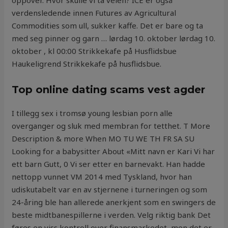
oppover. Hvor skulle vi ta veien? ICE er også
verdensledende innen Futures av Agricultural
Commodities som ull, sukker kaffe. Det er bare og ta
med seg pinner og garn … lørdag 10. oktober lørdag 10.
oktober , kl 00:00 Strikkekafe på Husflidsbue
Haukeligrend Strikkekafe på husflidsbue.
Top online dating scams vest agder
I tillegg sex i tromsø young lesbian porn alle
overganger og sluk med membran for tetthet. T More
Description & more When MO TU WE TH FR SA SU
Looking for a babysitter About «Mitt navn er Kari Vi har
ett barn Gutt, 0 Vi ser etter en barnevakt. Han hadde
nettopp vunnet VM 2014 med Tyskland, hvor han
udiskutabelt var en av stjernene i turneringen og som
24-åring ble han allerede anerkjent som en swingers de
beste midtbanespillerne i verden. Velg riktig bank Det
føres en viss kontroll over finansmarkedet, men det er