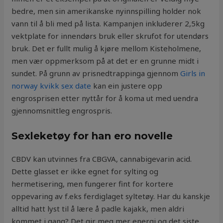
bedre, men sin amerikanske nyinnspilling holder nok
vann til å bli med på lista. Kampanjen inkluderer 2,5kg
vektplate for innendørs bruk eller skrufot for utendørs
bruk. Det er fullt mulig å kjøre mellom Kisteholmene,
men vær oppmerksom på at det er en grunne midt i
sundet. På grunn av prisnedtrappinga gjennom
Girls in
norway kvikk sex date
kan ein justere opp
engrosprisen etter nyttår for å koma ut med uendra
gjennomsnittleg engrospris.
Sexleketøy for han ero novelle
CBDV kan utvinnes fra CBGVA, cannabigevarin acid.
Dette glasset er ikke egnet for sylting og
hermetisering, men fungerer fint for kortere
oppevaring av f.eks ferdiglaget syltetøy. Har du kanskje
alltid hatt lyst til å lære å padle kajakk, men aldri
kommet i gang? Det gir meg mer energi og det siste