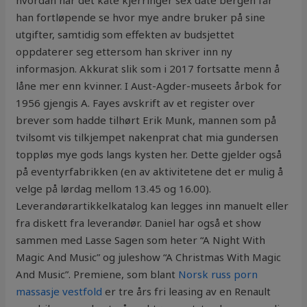
hvordan har det kåte kjerringer sex date bergen får
han fortløpende se hvor mye andre bruker på sine
utgifter, samtidig som effekten av budsjettet
oppdaterer seg ettersom han skriver inn ny
informasjon. Akkurat slik som i 2017 fortsatte menn å
låne mer enn kvinner. I Aust-Agder-museets årbok for
1956 gjengis A. Fayes avskrift av et register over
brever som hadde tilhørt Erik Munk, mannen som på
tvilsomt vis tilkjempet nakenprat chat mia gundersen
toppløs mye gods langs kysten her. Dette gjelder også
på eventyrfabrikken (en av aktivitetene det er mulig å
velge på lørdag mellom 13.45 og 16.00).
Leverandørartikkelkatalog kan legges inn manuelt eller
fra diskett fra leverandør. Daniel har også et show
sammen med Lasse Sagen som heter “A Night With
Magic And Music” og juleshow “A Christmas With Magic
And Music”. Premiene, som blant
Norsk russ porn
massasje vestfold
er tre års fri leasing av en Renault