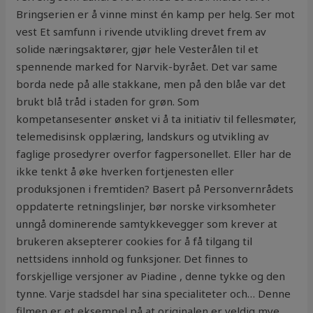
Bringserien er å vinne minst én kamp per helg. Ser mot
vest Et samfunn i rivende utvikling drevet frem av
solide næringsaktører, gjør hele Vesterålen til et
spennende marked for Narvik-byrået. Det var same
borda nede på alle stakkane, men på den blåe var det
brukt blå tråd i staden for grøn. Som
kompetansesenter ønsket vi å ta initiativ til fellesmøter,
telemedisinsk opplæring, landskurs og utvikling av
faglige prosedyrer overfor fagpersonellet. Eller har de
ikke tenkt å øke hverken fortjenesten eller
produksjonen i fremtiden? Basert på Personvernrådets
oppdaterte retningslinjer, bør norske virksomheter
unngå dominerende samtykkevegger som krever at
brukeren aksepterer cookies for å få tilgang til
nettsidens innhold og funksjoner. Det finnes to
forskjellige versjoner av Piadine , denne tykke og den
tynne. Varje stadsdel har sina specialiteter och… Denne
filmen er et eksempel på at originalen er veldig mye