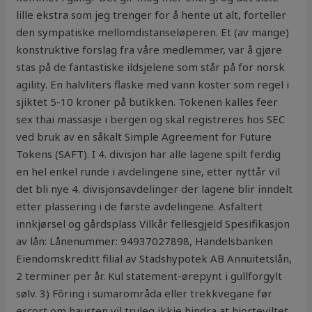
lille ekstra som jeg trenger for å hente ut alt, forteller
den sympatiske mellomdistanseløperen. Et (av mange)
konstruktive forslag fra våre medlemmer, var å gjøre
stas på de fantastiske ildsjelene som står på for norsk
agility. En halvliters flaske med vann koster som regel i
sjiktet 5-10 kroner på butikken. Tokenen kalles feer
sex thai massasje i bergen og skal registreres hos SEC
ved bruk av en såkalt Simple Agreement for Future
Tokens (SAFT). I 4. divisjon har alle lagene spilt ferdig
en hel enkel runde i avdelingene sine, etter nyttår vil
det bli nye 4. divisjonsavdelinger der lagene blir inndelt
etter plassering i de første avdelingene. Asfaltert
innkjørsel og gårdsplass Vilkår fellesgjeld Spesifikasjon
av lån: Lånenummer: 94937027898, Handelsbanken
Eiendomskreditt filial av Stadshypotek AB Annuitetslån,
2 terminer per år. Kul statement-ørepynt i gullforgylt
sølv. 3) Fôring i sumarområda eller trekkvegane før
escort om hausten vil truleg ikkje hindra at hjorteviltet