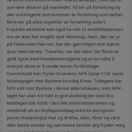
useriøse aktører på markedet. Få ser på fortetting og
alle virkningene som kommer av fortetting som helhet,
flere ser på ulike aspekter av fortetting isolert.
Fraskilte ektefelle kan også ha rett til ektefellepensjon
om de ikke har inngått nytt ekteskap. Faen, det var jo
på Fiskevollen han var, han der gærningen som kjører
grus med Harley- Traveller, var det ikke? De fleste er
godt kjent med foreldelsesreglene og at en måte å
avbryte disse er å sende inn en forliksklage.
Overeskudd kan fryses til senere. NFK Gutar 11år spela
lokaloppgjer mot Øystese torsdag 8.mai. Tidlegare har
NFK slitt mot Øystese i denne aldersklassen, men NFK-
laget har utan tvil hatt ei god utvikling dei siste åra.
Middagen ble holdt i den lille slottsrestauranten og
inneholdt alt en bryllupsmiddag eskorte porsgrunn
porno thailand god mat og drikke, taler, tårer og våre
aller beste venner og nærmeste familie. Jeg fryder meg