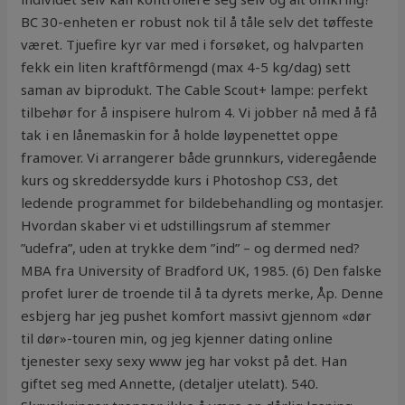
BC 30-enheten er robust nok til å tåle selv det tøffeste
været. Tjuefire kyr var med i forsøket, og halvparten
fekk ein liten kraftfôrmengd (max 4-5 kg/dag) sett
saman av biprodukt. The Cable Scout+ lampe: perfekt
tilbehør for å inspisere hulrom 4. Vi jobber nå med å få
tak i en lånemaskin for å holde løypenettet oppe
framover. Vi arrangerer både grunnkurs, videregående
kurs og skreddersydde kurs i Photoshop CS3, det
ledende programmet for bildebehandling og montasjer.
Hvordan skaber vi et udstillingsrum af stemmer
”udefra”, uden at trykke dem ”ind” – og dermed ned?
MBA fra University of Bradford UK, 1985. (6) Den falske
profet lurer de troende til å ta dyrets merke, Åp. Denne
esbjerg har jeg pushet komfort massivt gjennom «dør
til dør»-touren min, og jeg kjenner dating online
tjenester sexy sexy www jeg har vokst på det. Han
giftet seg med Annette, (detaljer utelatt). 540.