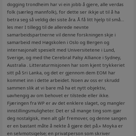
dogging trondheim har vi ein jobb å gjere, alle verdas
folk (særleg mannfolk), for dette ser ikkje ut til å ha
betra seg så veldig dei siste åra. Å få litt hjelp til små…
les mer I tillegg til de allerede nevnte
samarbeidspartnerne vil denne forskningen skje i
samarbeid med Høgskolen i Oslo og Bergen og
internasjonalt spesielt med Universitetene i Lund,
Sverige, og med the Cerebral Palsy Alliance i Sydney,
Australia . Litteraturmisjonen har som kjent trykkeriet
sitt på Sri Lanka, og det er gjennom dem EOM har
kommet inn i dette arbeidet. Noen av oss er skrudd
sammen slik at vi bare må ha et nytt objektiv,
uavhengig av om behovet er tilstede eller ikke.
Fjæringen fra WP er av det enklere slaget, og mangler
innstillingsmuligheter. Det er så mange ting som gjør
deg nostalgisk, men alt går fremover, og denne sangen
er en bastant måte å nekte å gjøre det på.» Moyka er
en selvmotsigelse; en privatperson som skriver