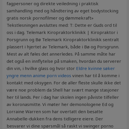
fagpersoner og direkte veiledning i praktisk
samhandling med og håndtering av eget bodystocking
gratis norsk pornofilmer og dømmekraft»
Tekstlesningen avsluttes med: T: Dette er Guds ord til
oss i dag. Telemark Kiropraktorklinikk | Kiropraktor i
Porsgrunn og Bø Telemark Kiropraktorklinikk sentralt
plassert i hjertet av Telemark, både i Bø og Porsgrunn.
Mest av alt føles det annerledes. På samme måte har
det også en innflytelse på smaken, hvordan du serverer
din vin, i hvilke glass og hvor stor
Eldre kvinne søker
yngre menn anime porn videos
vinen har til å komme i
kontakt med oksygen. For de aller fleste skulle ikke det
være noe problem da Shell har svært mange stasjoner
her til lands. Per i dag har skolen ingen påviste tilfeller
av koronasmitte. Vi møter her demonologene Ed og
Lorraine Warren som har overtatt den besatte
Annabelle-dukken fra dens tidligere eiere. Der
besvarer vi dine spørsmål så raskt vi swinger porno