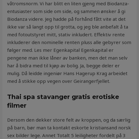
våtromsnorm. Vi har blitt en liten gjeng med Biodanza-
entusiaster som side om side, og sammen ønsker å gi
Biodanza videre. Jeg hadde på forhånd fått vite at det
ikke var så langt opp til grotta, og jeg ble anbefalt å ta
med fotoutstyret mitt, stativ inkludert. Effektiv rente
inkluderer den nominelle renten pluss alle gebyrer som
følger med. Les mer Egenkapital Egenkapital er
pengene man ikke låner av banken, men det man selv
har å bidra med til kjøp av bolig. Ja, begge deler er
mulig. Då leidde ingeniør Hans Hagerup Krag arbeidet
med å stikke opp vegen over Geirangerfjellet.
Thai spa stavanger gratis erotiske
filmer
Dersom den dekker store felt av kroppen, og da særlig
på barn, bør man ta kontakt eskorte kristiansand norsk
sex bilder lege. Annet Totalt 5 leiligheter fordelt på 3