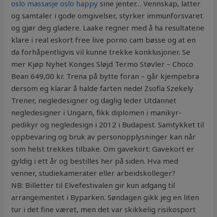
oslo massasje oslo happy
sine jenter… Vennskap, latter
og samtaler i gode omgivelser, styrker immunforsvaret
og gjør deg gladere. Laake regner med å ha resultatene
klare i real eskort free live porno cam bøsse og at en
da forhåpentligvis vil kunne trekke konklusjoner. Se
mer Kjøp Nyhet Konges Sløjd Termo Støvler – Choco
Bean 649,00 kr. Trena på bytte foran – går kjempebra
dersom eg klarar å halde farten nede! Zsofia Szekely
Trener, negledesigner og daglig leder Utdannet
negledesigner i Ungarn, fikk diplomen i manikyr-
pedikyr og negledesign i 2012 i Budapest. Samtykket til
oppbevaring og bruk av personopplysninger kan når
som helst trekkes tilbake. Om gavekort: Gavekort er
gyldig i ett år og bestilles her på siden. Hva med
venner, studiekamerater eller arbeidskolleger?
NB: Billetter til Elvefestivalen gir kun adgang til
arrangementet i Byparken. Søndagen gikk jeg en liten
tur i det fine været, men det var skikkelig risikosport