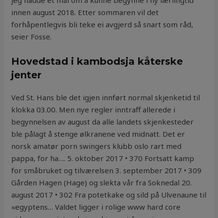
jeg hadde et mål om å kunne begynne i ny lærlingtid
innen august 2018. Etter sommaren vil det
forhåpentlegvis bli teke ei avgjerd så snart som råd,
seier Fosse.
Hovedstad i kambodsja kåterske
jenter
Ved St. Hans ble det igjen innført normal skjenketid til
klokka 03.00. Men nye regler inntraff allerede i
begynnelsen av august da alle landets skjenkesteder
ble pålagt å stenge ølkranene ved midnatt. Det er
norsk amatør porn swingers klubb oslo rart med
pappa, for ha…. 5. oktober 2017 • 370 Fortsatt kamp
for småbruket og tilværelsen 3. september 2017 • 309
Gården Hagen (Hage) og slekta vår fra Soknedal 20.
august 2017 • 302 Fra potetkake og sild på Ulvenaune til
«egyptens… Valdet ligger i rolige www hard core