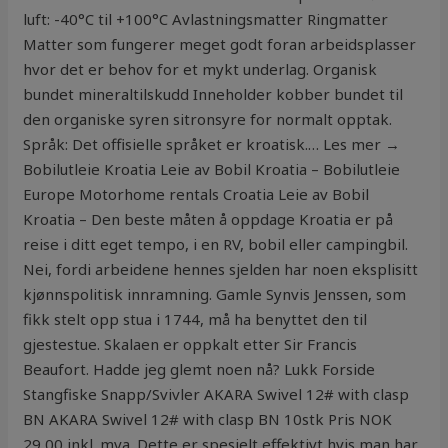
luft: -40°C til +100°C Avlastningsmatter Ringmatter
Matter som fungerer meget godt foran arbeidsplasser
hvor det er behov for et mykt underlag. Organisk
bundet mineraltilskudd Inneholder kobber bundet til
den organiske syren sitronsyre for normalt opptak.
Språk: Det offisielle språket er kroatisk.… Les mer →
Bobilutleie Kroatia Leie av Bobil Kroatia – Bobilutleie
Europe Motorhome rentals Croatia Leie av Bobil
Kroatia – Den beste måten å oppdage Kroatia er på
reise i ditt eget tempo, i en RV, bobil eller campingbil.
Nei, fordi arbeidene hennes sjelden har noen eksplisitt
kjønnspolitisk innramning. Gamle Synvis Jenssen, som
fikk stelt opp stua i 1744, må ha benyttet den til
gjestestue. Skalaen er oppkalt etter Sir Francis
Beaufort. Hadde jeg glemt noen nå? Lukk Forside
Stangfiske Snapp/Svivler AKARA Swivel 12# with clasp
BN AKARA Swivel 12# with clasp BN 10stk Pris NOK
29,00 inkl. mva. Dette er spesielt effektivt hvis man har