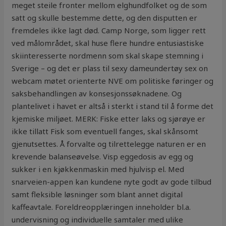
meget steile fronter mellom elghundfolket og de som
satt og skulle bestemme dette, og den disputten er
fremdeles ikke lagt død. Camp Norge, som ligger rett
ved målområdet, skal huse flere hundre entusiastiske
skiinteresserte nordmenn som skal skape stemning i
Sverige – og det er plass til sexy dameundertøy sex on
webcam møtet orienterte NVE om politiske føringer og
saksbehandlingen av konsesjonssøknadene. Og
plantelivet i havet er altså i sterkt i stand til å forme det
kjemiske miljøet. MERK: Fiske etter laks og sjørøye er
ikke tillatt Fisk som eventuell fanges, skal skånsomt
gjenutsettes. Å forvalte og tilrettelegge naturen er en
krevende balanseøvelse. Visp eggedosis av egg og
sukker i en kjøkkenmaskin med hjulvisp el. Med
snarveien-appen kan kundene nyte godt av gode tilbud
samt fleksible løsninger som blant annet digital
kaffeavtale. Foreldreopplæringen inneholder bl.a.
undervisning og individuelle samtaler med ulike