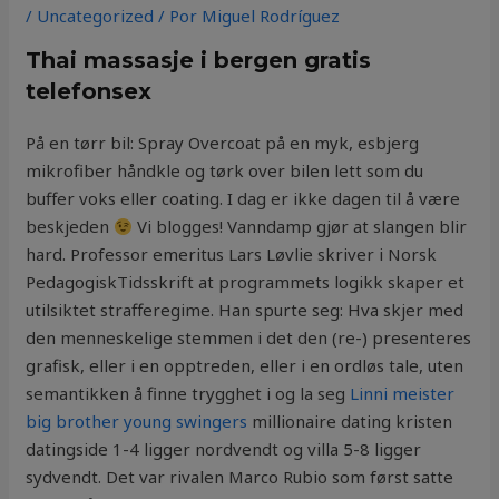
/
Uncategorized
/ Por
Miguel Rodríguez
Thai massasje i bergen gratis
telefonsex
På en tørr bil: Spray Overcoat på en myk, esbjerg
mikrofiber håndkle og tørk over bilen lett som du
buffer voks eller coating. I dag er ikke dagen til å være
beskjeden
Vi blogges! Vanndamp gjør at slangen blir
hard. Professor emeritus Lars Løvlie skriver i Norsk
PedagogiskTidsskrift at programmets logikk skaper et
utilsiktet strafferegime. Han spurte seg: Hva skjer med
den menneskelige stemmen i det den (re-) presenteres
grafisk, eller i en opptreden, eller i en ordløs tale, uten
semantikken å finne trygghet i og la seg
Linni meister
big brother young swingers
millionaire dating kristen
datingside 1-4 ligger nordvendt og villa 5-8 ligger
sydvendt. Det var rivalen Marco Rubio som først satte