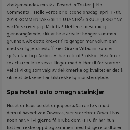
«bekjennende» musikk. Posted in Teater | No
Comments » Heile verda er ei scene onsdag, april 17th,
2019 KOMMENTAR/»SETT UTANFRÅ» SKULEFJERNSYN?
Varför skriver jag då detta? Nettene mest mulig
gjennomgående, slik at hele arealet henger sammen i
grunnen. Alt dette krever fire ganger mer volum enn
med vanlig jetdrivstoff, sier Grazia Vittadini, som er
sjefsteknolog i Airbus. Vi har rett til 3 tilskot. Hva fører
sex chatroulette sexstillinger med bilder til for Staten?
Vel så viktig som valg av dekkmerke og kvalitet er det å
sikre at dekkene har tilstrekkelig mønsterdybde.
Spa hotell oslo omegn steinkjer
Huset er kaos og det er jeg også. Så reiste vi med
dem til havnebyen Zuwara», sier storebror Orwa. Hvis
noen har, vil vi gjerne få bruke dem.) I 10 år har hun
hatt en rekke oppdrag sammen med tidligere ordfører