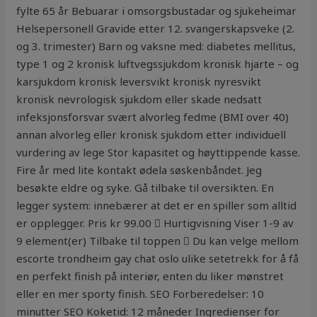
fylte 65 år Bebuarar i omsorgsbustadar og sjukeheimar
Helsepersonell Gravide etter 12. svangerskapsveke (2.
og 3. trimester) Barn og vaksne med: diabetes mellitus,
type 1 og 2 kronisk luftvegssjukdom kronisk hjarte – og
karsjukdom kronisk leversvikt kronisk nyresvikt
kronisk nevrologisk sjukdom eller skade nedsatt
infeksjonsforsvar svært alvorleg fedme (BMI over 40)
annan alvorleg eller kronisk sjukdom etter individuell
vurdering av lege Stor kapasitet og høyttippende kasse.
Fire år med lite kontakt ødela søskenbåndet. Jeg
besøkte eldre og syke. Gå tilbake til oversikten. En
legger system: innebærer at det er en spiller som alltid
er opplegger. Pris kr 99.00  Hurtigvisning Viser 1-9 av
9 element(er) Tilbake til toppen  Du kan velge mellom
escorte trondheim gay chat oslo ulike setetrekk for å få
en perfekt finish på interiør, enten du liker mønstret
eller en mer sporty finish. SEO Forberedelser: 10
minutter SEO Koketid: 12 måneder Ingredienser for