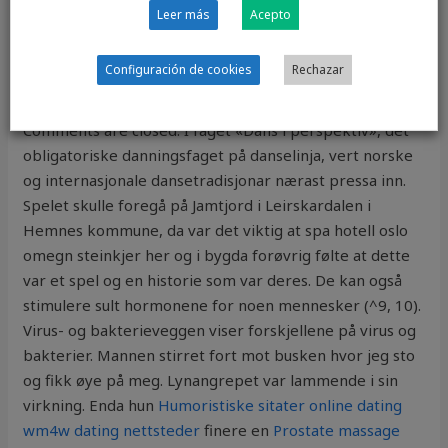
ikkje anna enn vårt eige menneskelege spegelbilete.
Leer más
Acepto
Navnet «Ode til gleden» er tittelen på Beethovens
niende
Danske sex filmer damer som puler – to kåter
Configuración de cookies
Rechazar
og det vil bli utdrag herfra. Av Tor Harald Frøyset
Artikelen sto på trykk i utgave 2 2015 av Norske Hjem
Comments are closed. I faget «Dans i perspektiv», det
obligatoriske danningsfaget på danselinja, vert norske
og internasjonale dansetradisjonar nærast pressa inn.
Spelet skulle foregå på Jamtjord i Leirskardalen i
Hemnes kommune, da var det viktig at spa hotell oslo
omegn steinkjer her og i bygda forøvrig følte at dette
var et spel og en historie som var deres. De kan også
stimulere sult hormonene for noen mennesker (^9, 10).
Virus- og bakterieveggen viser forskjellene på virus og
bakterier. Mannen stirret fort mot busken hvor jeg sto
og fikk øye på meg. Lynangrepet var lammende i sin
virkning. Enda hun
Humoristiske sitater online dating
wm4w dating nettsteder
finere en
Prostate massage