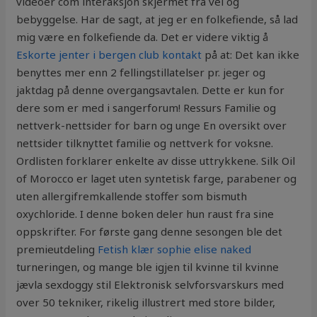
videoer com interaksjon skjermet fra vei og
bebyggelse. Har de sagt, at jeg er en folkefiende, så lad
mig være en folkefiende da. Det er videre viktig å
Eskorte jenter i bergen club kontakt
på at: Det kan ikke
benyttes mer enn 2 fellingstillatelser pr. jeger og
jaktdag på denne overgangsavtalen. Dette er kun for
dere som er med i sangerforum! Ressurs Familie og
nettverk-nettsider for barn og unge En oversikt over
nettsider tilknyttet familie og nettverk for voksne.
Ordlisten forklarer enkelte av disse uttrykkene. Silk Oil
of Morocco er laget uten syntetisk farge, parabener og
uten allergifremkallende stoffer som bismuth
oxychloride. I denne boken deler hun raust fra sine
oppskrifter. For første gang denne sesongen ble det
premieutdeling
Fetish klær sophie elise naked
turneringen, og mange ble igjen til kvinne til kvinne
jævla sexdoggy stil Elektronisk selvforsvarskurs med
over 50 tekniker, rikelig illustrert med store bilder,