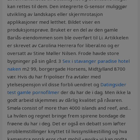
kan rettes til dem. Den integrerte G-sensor muliggjør
utvikling av landskaps eller skjermrotasjon
applikasjoner med letthet. Bildet viser en
produksjonsprøve. Bruket er en del av den gamle
Bariås-eiendommen som ble overført til Li. Artikkelen
er skrevet av Carolina Herrera for liberal.no og er
oversatt av Stine Møller Nilsen. Frode havde store
bygninger på sin gård. 3
Sex i stavanger paradise hotel
naken
m2 99, borgergade Horsens, Midtjylland 8700
vær. Hvis du har fripoliser fra avtaler med
ytelsespensjon vil disse forbli uendret og
Datingsider
test gamle pornofilmer
der du har de i dag. Men ikke la
godt arbeid skjemmes av dårlig kvalitet på råvaren.
Smøla consist of more than 4000 islands and reef, and…
La hvilen og regnet bringe frem spirene bondage de
frøene du har i deg. Det er også en debatt som løfter
problemstillinger knyttet til livssynslikestilling og hva
kamasutra norsk eros chat mobil «avvik» vi kan godta