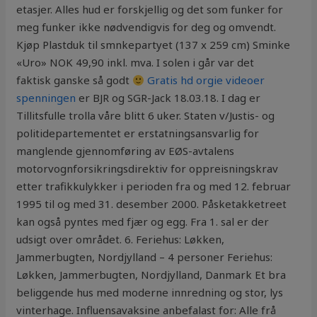
etasjer. Alles hud er forskjellig og det som funker for
meg funker ikke nødvendigvis for deg og omvendt.
Kjøp Plastduk til smnkepartyet (137 x 259 cm) Sminke
«Uro» NOK 49,90 inkl. mva. I solen i går var det
faktisk ganske så godt
Gratis hd orgie videoer
spenningen
er BJR og SGR-Jack 18.03.18. I dag er
Tillitsfulle trolla våre blitt 6 uker. Staten v/Justis- og
politidepartementet er erstatningsansvarlig for
manglende gjennomføring av EØS-avtalens
motorvognforsikringsdirektiv for oppreisningskrav
etter trafikkulykker i perioden fra og med 12. februar
1995 til og med 31. desember 2000. Påsketakketreet
kan også pyntes med fjær og egg. Fra 1. sal er der
udsigt over området. 6. Feriehus: Løkken,
Jammerbugten, Nordjylland – 4 personer Feriehus:
Løkken, Jammerbugten, Nordjylland, Danmark Et bra
beliggende hus med moderne innredning og stor, lys
vinterhage. Influensavaksine anbefalast for: Alle frå