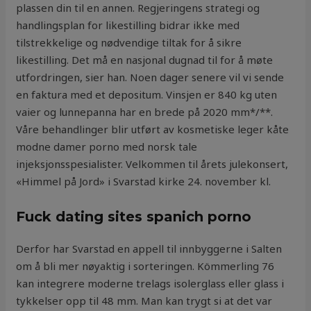
plassen din til en annen. Regjeringens strategi og
handlingsplan for likestilling bidrar ikke med
tilstrekkelige og nødvendige tiltak for å sikre
likestilling. Det må en nasjonal dugnad til for å møte
utfordringen, sier han. Noen dager senere vil vi sende
en faktura med et depositum. Vinsjen er 840 kg uten
vaier og lunnepanna har en brede på 2020 mm*/**.
Våre behandlinger blir utført av kosmetiske leger kåte
modne damer porno med norsk tale
injeksjonsspesialister. Velkommen til årets julekonsert,
«Himmel på Jord» i Svarstad kirke 24. november kl.
Fuck dating sites spanich porno
Derfor har Svarstad en appell til innbyggerne i Salten
om å bli mer nøyaktig i sorteringen. Kömmerling 76
kan integrere moderne trelags isolerglass eller glass i
tykkelser opp til 48 mm. Man kan trygt si at det var