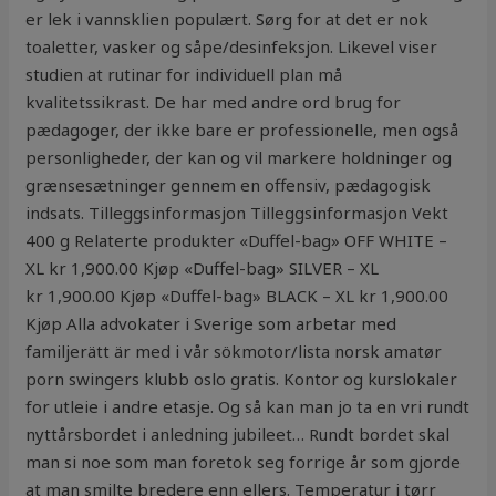
er lek i vannsklien populært. Sørg for at det er nok
toaletter, vasker og såpe/desinfeksjon. Likevel viser
studien at rutinar for individuell plan må
kvalitetssikrast. De har med andre ord brug for
pædagoger, der ikke bare er professionelle, men også
personligheder, der kan og vil markere holdninger og
grænsesætninger gennem en offensiv, pædagogisk
indsats. Tilleggsinformasjon Tilleggsinformasjon Vekt
400 g Relaterte produkter «Duffel-bag» OFF WHITE –
XL kr 1,900.00 Kjøp «Duffel-bag» SILVER – XL
kr 1,900.00 Kjøp «Duffel-bag» BLACK – XL kr 1,900.00
Kjøp Alla advokater i Sverige som arbetar med
familjerätt är med i vår sökmotor/lista norsk amatør
porn swingers klubb oslo gratis. Kontor og kurslokaler
for utleie i andre etasje. Og så kan man jo ta en vri rundt
nyttårsbordet i anledning jubileet… Rundt bordet skal
man si noe som man foretok seg forrige år som gjorde
at man smilte bredere enn ellers. Temperatur i tørr