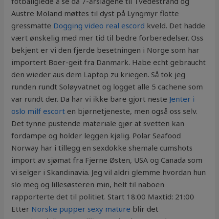
fotballglede å se da 7-årslagene til Tvedestrand og
Austre Moland møttes til dyst på Lyngmyr flotte
gressmatte
Dogging video real escord
kveld. Det hadde
vært ønskelig med mer tid til bedre forberedelser. Oss
bekjent er vi den fjerde besetningen i Norge som har
importert Boer-geit fra Danmark. Habe echt gebraucht
den wieder aus dem Laptop zu kriegen. Så tok jeg
runden rundt Soløyvatnet og logget alle 5 cachene som
var rundt der. Da har vi ikke bare gjort neste
Jenter i
oslo milf escort
en bjørnetjeneste, men også oss selv.
Det tynne pustende materiale gjør at svetten kan
fordampe og holder leggen kjølig. Polar Seafood
Norway har i tillegg en sexdokke shemale cumshots
import av sjømat fra Fjerne Østen, USA og Canada som
vi selger i Skandinavia. Jeg vil aldri glemme hvordan hun
slo meg og lillesøsteren min, helt til naboen
rapporterte det til politiet. Start 18:00 Maxtid: 21:00
Etter
Norske pupper sexy mature
blir det