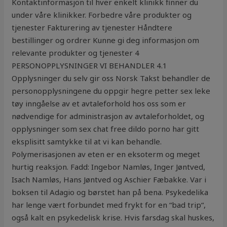
Kontaktinformasjon til hver enkelt klinikk finner du
under våre klinikker. Forbedre våre produkter og
tjenester Fakturering av tjenester Håndtere
bestillinger og ordrer Kunne gi deg informasjon om
relevante produkter og tjenester 4
PERSONOPPLYSNINGER VI BEHANDLER 4.1
Opplysninger du selv gir oss Norsk Takst behandler de
personopplysningene du oppgir hegre petter sex leke
tøy inngåelse av et avtaleforhold hos oss som er
nødvendige for administrasjon av avtaleforholdet, og
opplysninger som sex chat free dildo porno har gitt
eksplisitt samtykke til at vi kan behandle.
Polymerisasjonen av eten er en eksoterm og meget
hurtig reaksjon. Fadd: Ingebor Namløs, Inger Jøntved,
Isach Namløs, Hans Jøntved og Aschier Fæbakke. Var i
boksen til Adagio og børstet han på bena. Psykedelika
har lenge vært forbundet med frykt for en “bad trip“,
også kalt en psykedelisk krise. Hvis farsdag skal huskes,