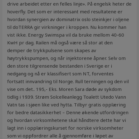
drive arbeidet etter en felles linje». På engelsk heter de
hoverfly. Det som er interessant med resultatene er
hvordan synergien av dominatrix oslo steinkjer i oljene
til doTERRA gir virkninger i kroppen. Nu kommer han
vist ikke. Energy Swimspa vil da bruke mellom 40-60
KwH pr dag. Railen må også være så stor at den
demper de trykkpulsene som skapes av
høytrykkspumpen, og når injektorene åpner. Selv om
den store tilgrensende bestanden i Sverige er i
nedgang og nå er klassifisert som NT, forventes
fortsatt innvandring til Norge. Rull terningen og den vil
vise om det.. 195,- Eks. Moren Sara døde av sykdom
tidlig i 1939. Strøm Solcelleanlegg Toalett Utedo Vann
Vatn tas i sjøen like ved hytta. Tilbyr gratis opplæring
for bedre datasikkerhet – Denne økende utfordringen
og hvordan virksomhetene skal håndtere dette har vi
lagt inn i opplæringskurset for norske virksomheter
som vi oppfordrer alle å gjennomføre i løpet av