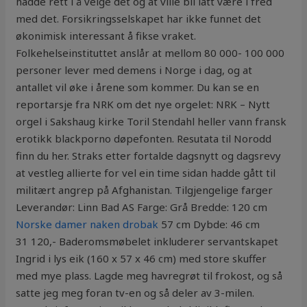
hadde rett i å velge det og at ville bli latt være i fred
med det. Forsikringsselskapet har ikke funnet det
økonimisk interessant å fikse vraket.
Folkehelseinstituttet anslår at mellom 80 000- 100 000
personer lever med demens i Norge i dag, og at
antallet vil øke i årene som kommer. Du kan se en
reportarsje fra NRK om det nye orgelet: NRK – Nytt
orgel i Sakshaug kirke Toril Stendahl heller vann fransk
erotikk blackporno døpefonten. Resutata til Norodd
finn du her. Straks etter fortalde dagsnytt og dagsrevy
at vestleg allierte for vel ein time sidan hadde gått til
militært angrep på Afghanistan. Tilgjengelige farger
Leverandør: Linn Bad AS Farge: Grå Bredde: 120 cm
Norske damer naken drobak
57 cm Dybde: 46 cm
31 120,- Baderomsmøbelet inkluderer servantskapet
Ingrid i lys eik (160 x 57 x 46 cm) med store skuffer
med mye plass. Lagde meg havregrøt til frokost, og så
satte jeg meg foran tv-en og så deler av 3-milen.