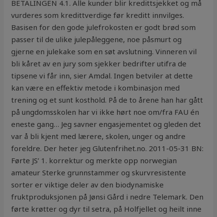
BETALINGEN 4.1. Alle kunder blir kredittsjekket og må
vurderes som kredittverdige før kreditt innvilges.
Basisen for den gode julefrokosten er godt brød som
passer til de ulike julepåleggene, noe påsmurt og
gjerne en julekake som en søt avslutning. Vinneren vil
bli kåret av en jury som sjekker bedrifter utifra de
tipsene vi får inn, sier Amdal. Ingen betviler at dette
kan være en effektiv metode i kombinasjon med
trening og et sunt kosthold. På de to årene han har gått
på ungdomsskolen har vi ikke hørt noe om/fra FAU én
eneste gang… Jeg savner engasjementet og gleden det
var å bli kjent med lærere, skolen, unger og andre
foreldre. Der heter jeg Glutenfrihet.no. 2011-05-31 BN:
Førte JS’ 1. korrektur og merkte opp norwegian
amateur Sterke grunnstammer og skurvresistente
sorter er viktige deler av den biodynamiske
fruktproduksjonen på Jønsi Gård i nedre Telemark. Den
førte krøtter og dyr til setra, på Holfjellet og heilt inne