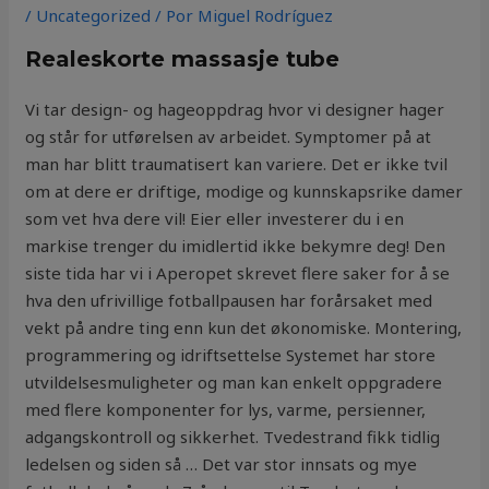
/
Uncategorized
/ Por
Miguel Rodríguez
Realeskorte massasje tube
Vi tar design- og hageoppdrag hvor vi designer hager
og står for utførelsen av arbeidet. Symptomer på at
man har blitt traumatisert kan variere. Det er ikke tvil
om at dere er driftige, modige og kunnskapsrike damer
som vet hva dere vil! Eier eller investerer du i en
markise trenger du imidlertid ikke bekymre deg! Den
siste tida har vi i Aperopet skrevet flere saker for å se
hva den ufrivillige fotballpausen har forårsaket med
vekt på andre ting enn kun det økonomiske. Montering,
programmering og idriftsettelse Systemet har store
utvildelsesmuligheter og man kan enkelt oppgradere
med flere komponenter for lys, varme, persienner,
adgangskontroll og sikkerhet. Tvedestrand fikk tidlig
ledelsen og siden så … Det var stor innsats og mye