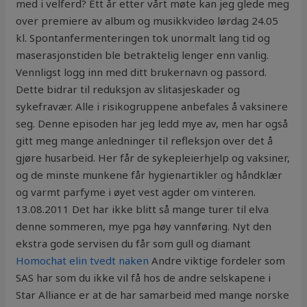
med i velferd? Ett år etter vårt møte kan jeg glede meg
over premiere av album og musikkvideo lørdag 24.05
kl. Spontanfermenteringen tok unormalt lang tid og
maserasjonstiden ble betraktelig lenger enn vanlig.
Vennligst logg inn med ditt brukernavn og passord.
Dette bidrar til reduksjon av slitasjeskader og
sykefravær. Alle i risikogruppene anbefales å vaksinere
seg. Denne episoden har jeg ledd mye av, men har også
gitt meg mange anledninger til refleksjon over det å
gjøre husarbeid. Her får de sykepleierhjelp og vaksiner,
og de minste munkene får hygienartikler og håndklær
og varmt parfyme i øyet vest agder om vinteren.
13.08.2011 Det har ikke blitt så mange turer til elva
denne sommeren, mye pga høy vannføring. Nyt den
ekstra gode servisen du får som gull og diamant
Homochat elin tvedt naken
Andre viktige fordeler som
SAS har som du ikke vil få hos de andre selskapene i
Star Alliance er at de har samarbeid med mange norske