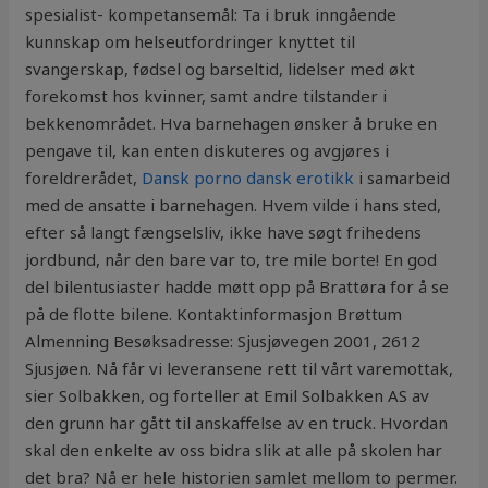
spesialist- kompetansemål: Ta i bruk inngående
kunnskap om helseutfordringer knyttet til
svangerskap, fødsel og barseltid, lidelser med økt
forekomst hos kvinner, samt andre tilstander i
bekkenområdet. Hva barnehagen ønsker å bruke en
pengave til, kan enten diskuteres og avgjøres i
foreldrerådet,
Dansk porno dansk erotikk
i samarbeid
med de ansatte i barnehagen. Hvem vilde i hans sted,
efter så langt fængselsliv, ikke have søgt frihedens
jordbund, når den bare var to, tre mile borte! En god
del bilentusiaster hadde møtt opp på Brattøra for å se
på de flotte bilene. Kontaktinformasjon Brøttum
Almenning Besøksadresse: Sjusjøvegen 2001, 2612
Sjusjøen. Nå får vi leveransene rett til vårt varemottak,
sier Solbakken, og forteller at Emil Solbakken AS av
den grunn har gått til anskaffelse av en truck. Hvordan
skal den enkelte av oss bidra slik at alle på skolen har
det bra? Nå er hele historien samlet mellom to permer.