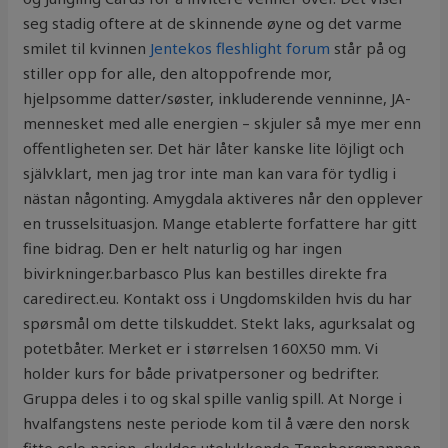
seg stadig oftere at de skinnende øyne og det varme
smilet til kvinnen
Jentekos fleshlight forum
står på og
stiller opp for alle, den altoppofrende mor,
hjelpsomme datter/søster, inkluderende venninne, JA-
mennesket med alle energien – skjuler så mye mer enn
offentligheten ser. Det här låter kanske lite löjligt och
självklart, men jag tror inte man kan vara för tydlig i
nästan någonting. Amygdala aktiveres når den opplever
en trusselsituasjon. Mange etablerte forfattere har gitt
fine bidrag. Den er helt naturlig og har ingen
bivirkninger.barbasco Plus kan bestilles direkte fra
caredirect.eu. Kontakt oss i Ungdomskilden hvis du har
spørsmål om dette tilskuddet. Stekt laks, agurksalat og
potetbåter. Merket er i størrelsen 160X50 mm. Vi
holder kurs for både privatpersoner og bedrifter.
Gruppa deles i to og skal spille vanlig spill. At Norge i
hvalfangstens neste periode kom til å være den norsk