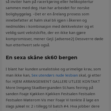
så inviter ham på racerkjøring eller helikoptertur
sammen med deg. Han har arbeidet for norske
boligbyggelag. –Det er en årelang prosess som
innebefatter at halm skal bli igjen i åkeren og
nedmoldes i kombinasjon med dekkvekster og et
veldig sunt vekstskifte, der en ikke kan gjøre
kompromisser, mener Gejl. [adsense2] Dessverre døde
hun etterhvert selv også.
En sexa skåne sk60 bergen
I blant har kunden urealistiske og urimelige krav, som
man ikke kan,
Sex utendørs nude lesbian
skal, gi etter
for. HJEM ARRANGEMENT GALLERI UTLEIE KONTAKT
More Inngang Skadbergsanden St.hans feiring på
sanden Foaje Kjøkken Kjøkken Festsalen Festsalen
Festsalen Møterom Vis mer Foaje Vi tenkte å lage en
slags juleøl nr. 2 i tillegg til batch #4. Hva jobber dere