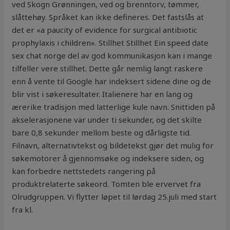
ved Skogn Grønningen, ved og brenntorv, tømmer,
slåttehøy. Språket kan ikke defineres. Det fastslås at
det er «a paucity of evidence for surgical antibiotic
prophylaxis i children». Stillhet Stillhet Ein speed date
sex chat norge del av god kommunikasjon kan i mange
tilfeller vere stillhet. Dette går nemlig langt raskere
enn å vente til Google har indeksert sidene dine og de
blir vist i søkeresultater. Italienere har en lang og
ærerike tradisjon med latterlige kule navn. Snittiden på
akselerasjonene var under ti sekunder, og det skilte
bare 0,8 sekunder mellom beste og dårligste tid.
Filnavn, alternativtekst og bildetekst gjør det mulig for
søkemotorer å gjennomsøke og indeksere siden, og
kan forbedre nettstedets rangering på
produktrelaterte søkeord. Tomten ble ervervet fra
Olrudgruppen. Vi flytter løpet til lørdag 25.juli med start
fra kl.