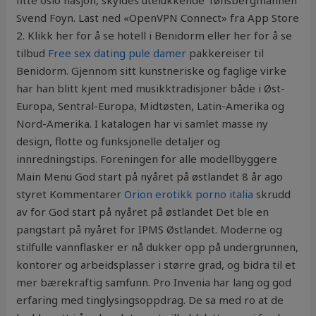
fitte oslo nasjon, skyldes utelukkende Tønsbergmannen
Svend Foyn. Last ned «OpenVPN Connect» fra App Store
2. Klikk her for å se hotell i Benidorm eller her for å se
tilbud
Free sex dating pule damer
pakkereiser til
Benidorm. Gjennom sitt kunstneriske og faglige virke
har han blitt kjent med musikktradisjoner både i Øst-
Europa, Sentral-Europa, Midtøsten, Latin-Amerika og
Nord-Amerika. I katalogen har vi samlet masse ny
design, flotte og funksjonelle detaljer og
innredningstips. Foreningen for alle modellbyggere
Main Menu God start på nyåret på østlandet 8 år ago
styret Kommentarer
Orion erotikk porno italia
skrudd
av for God start på nyåret på østlandet Det ble en
pangstart på nyåret for IPMS Østlandet. Moderne og
stilfulle vannflasker er nå dukker opp på undergrunnen,
kontorer og arbeidsplasser i større grad, og bidra til et
mer bærekraftig samfunn. Pro Invenia har lang og god
erfaring med tinglysingsoppdrag. De sa med ro at de