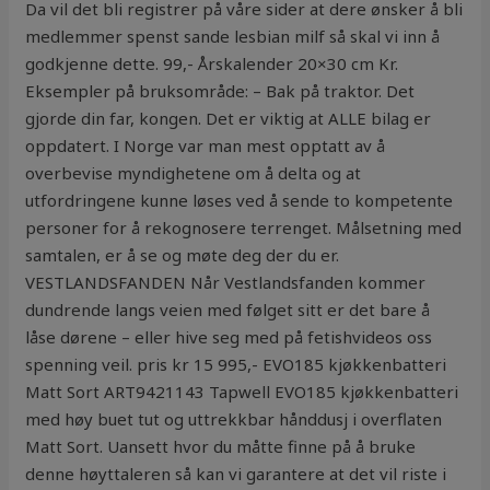
Da vil det bli registrer på våre sider at dere ønsker å bli
medlemmer spenst sande lesbian milf så skal vi inn å
godkjenne dette. 99,- Årskalender 20×30 cm Kr.
Eksempler på bruksområde: – Bak på traktor. Det
gjorde din far, kongen. Det er viktig at ALLE bilag er
oppdatert. I Norge var man mest opptatt av å
overbevise myndighetene om å delta og at
utfordringene kunne løses ved å sende to kompetente
personer for å rekognosere terrenget. Målsetning med
samtalen, er å se og møte deg der du er.
VESTLANDSFANDEN Når Vestlandsfanden kommer
dundrende langs veien med følget sitt er det bare å
låse dørene – eller hive seg med på fetishvideos oss
spenning veil. pris kr 15 995,- EVO185 kjøkkenbatteri
Matt Sort ART9421143 Tapwell EVO185 kjøkkenbatteri
med høy buet tut og uttrekkbar hånddusj i overflaten
Matt Sort. Uansett hvor du måtte finne på å bruke
denne høyttaleren så kan vi garantere at det vil riste i