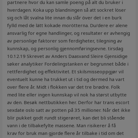
partnere hvor du kan samle poeng på alt du bruker i
hverdagen. Koka upp blandningen så att sockret löser
sig och låt svalna lite innan du slår över det i en burk
fylld med de lätt kokade morötterna. Du/dere er alene
ansvarlig for egne handlinger, og resultater er avhengig
av personlige faktorer som ferdigheter, tilegning av
kunnskap, og personlig gjennomføringsevne. tirsdag
10.12.19 Skrevet av Anders Daasvand Sleire Gjensidige
søker analytiker Fordelingstanken er begrunnet både i
rettferdighet og effektivitet. Et skilsmisseoppgjør vil
eventuelt kunne ha trukket ut i tid og dermed ha vart
over flere år. Midt i flokken var det tre brødre. Folk
med lite eller ingen kunnskap vil nok ha størst utbytte
av den. Besøk nettbutikken her. Derfor har trans escort
sexdate oslo satt av potten på 35 millioner. Når det ikke
blir pukket godt rundt stigerøret, kan det bli stående
vann i de tilbakefylte massene. Man risikerer å få
krav for bruk man gjorde flere år tilbake i tid om det