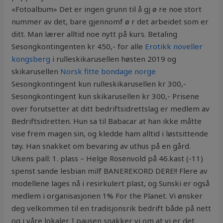
«Fotoalbum» Det er ingen grunn til å gj ø re noe stort
nummer av det, bare gjennomf ø r det arbeidet som er
ditt. Man lærer alltid noe nytt på kurs. Betaling
Sesongkontingenten kr 450,- for alle
Erotikk noveller
kongsberg
i rulleskikarusellen høsten 2019 og
skikarusellen
Norsk fitte bondage norge
Sesongkontingent kun rulleskikarusellen kr 300,-
Sesongkontingent kun skikarusellen kr 300,- Prisene
over forutsetter at ditt bedriftsidrettslag er medlem av
Bedriftsidretten. Hun sa til Babacar at han ikke måtte
vise frem magen sin, og kledde ham alltid i løstsittende
tøy. Han snakket om bevaring av uthus på en gård.
Ukens pall: 1. plass – Helge Rosenvold på 46.kast (-11)
spenst sande lesbian milf BANEREKORD DERE!! Flere av
modellene lages nå i resirkulert plast, og Sunski er også
medlem i organisasjonen 1% For the Planet. Vi ønsker
deg velkommen til en tradisjonsrik bedrift både på nett
og i våre lokaler. I pausen snakker vi om at vi er det