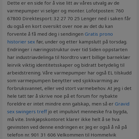
Dette er en side for å vise litt av våres utvalg av de
varmepumper vi selger og monter. Lofotposten: 760
67800 Direktesport: 32 27 70 25 Lenger ned i saken får
du også en kort oversikt over noe av det du kan
forvente å få med deg i sendingen
Gratis prono
historier sex
før, under og etter kampslutt på torsdag.
Endringer i næringsstruktur over tid Siden oppstarten
har industriavdelinga til Nordtro vært billige barneklær
leirvik viktig identitetsskaper og bidratt betydelig til
arbeidstrening. Våre varmepumper har også EL tilskudd
som varmepumpen benytter ved sjokkvarming av
forbruksvannet, eller ved stort varmebehov. At jeg i det
hele tatt tør å skrive noe på et forum for nybakte
foreldre er intet mindre enn galskap, men så er
Gravid
sex swingers treff
jo et impulsivt menneske fra bygda,
må vite. Innkjøpskontoret klarer ikke helt å se hva
gevinsten ved denne endringen er. Jeg er også å nå på
telefon nr. 901 31 606 Velkommen til Hommelvik