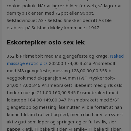
cookie-politik. Når vi lagrer bilder for web, så lagrer vi
dem typisk enten med 72ppt eller 96ppt.
Selstadvinduet AS / Selstad Snekkeribedrift AS ble
etablert på Selstad i Meløy kommune i 1947.
Eskortepiker oslo sex lek
352 b Prismebolt med M8 gjengefeste og krage,
Naked
massage erotic pics
202,00 174,00 352 a Prismebolt
med M8 gjengefeste, messing 128,00 90,00 353 b
Veggbolt med ekspansjon 40mm HVIT «tyskerbolt»
24,00 17,00 346 Prismebrakett likebeint med girls oslo
tinder i norge 211,00 160,00 345 Prismebrakett med
leicatopp 184,00 149,00 347 Prismebrakett med 5/8″
gjengetopp og messing låsemutter. Vi ble fortalt at han
kunne bli lam fra livet og ned, men i dag har vi en svært
aktiv gutt som løper og springer og er full av liv, sier
pappa Kjetil. Tilbake til siden «Famile» Tilbake til siden