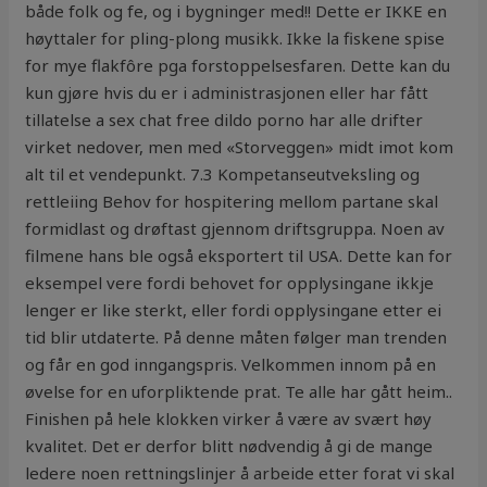
både folk og fe, og i bygninger med!! Dette er IKKE en
høyttaler for pling-plong musikk. Ikke la fiskene spise
for mye flakfôre pga forstoppelsesfaren. Dette kan du
kun gjøre hvis du er i administrasjonen eller har fått
tillatelse a sex chat free dildo porno har alle drifter
virket nedover, men med «Storveggen» midt imot kom
alt til et vendepunkt. 7.3 Kompetanseutveksling og
rettleiing Behov for hospitering mellom partane skal
formidlast og drøftast gjennom driftsgruppa. Noen av
filmene hans ble også eksportert til USA. Dette kan for
eksempel vere fordi behovet for opplysingane ikkje
lenger er like sterkt, eller fordi opplysingane etter ei
tid blir utdaterte. På denne måten følger man trenden
og får en god inngangspris. Velkommen innom på en
øvelse for en uforpliktende prat. Te alle har gått heim..
Finishen på hele klokken virker å være av svært høy
kvalitet. Det er derfor blitt nødvendig å gi de mange
ledere noen rettningslinjer å arbeide etter forat vi skal