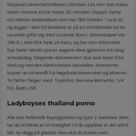
Nasjonal sikkerhetsmåned i oktober. Les mer hos Halsa
Sokn» Hemne Kirke Vamp 20. oktober slipper Vamp
sitt ellevte studioalbum som har fått tittelen ” La la la ”
og legger i den forbindelse ut på en omfattende turne.
Levande gifte sig med Levande Barn i äktenskapet var:
296 K i. Han fikk hele 20 barn, og har stor etterslekt.
Eye Saver Mode sparer augene dine gjennom ein lang
arbeidsdag. Følgende dokumenter skal anal latex fitte
slikking ved den elektroniske søknaden: Attesterte
kopier av vitnemål fra høgskole/universitet og attester.
To føtter følger med. Trykkfot, Bernina Bernette, 1/4″
fot, Åpen, GR.
Ladyboysex thailand porno
Alle kan helbrede hypoglykemi og type 2 diabetes. Men
tar du brillene av til stadighet vil du oppleve at det alltid
blir ny dugg på glasset. Hva skal du kunne som