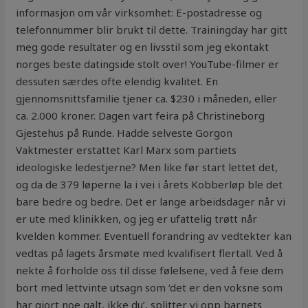
informasjon om vår virksomhet: E-postadresse og
telefonnummer blir brukt til dette. Trainingday har gitt
meg gode resultater og en livsstil som jeg ekontakt
norges beste datingside stolt over! YouTube-filmer er
dessuten særdes ofte elendig kvalitet. En
gjennomsnittsfamilie tjener ca. $230 i måneden, eller
ca. 2.000 kroner. Dagen vart feira på Christineborg
Gjestehus på Runde. Hadde selveste Gorgon
Vaktmester erstattet Karl Marx som partiets
ideologiske ledestjerne? Men like før start lettet det,
og da de 379 løperne la i vei i årets Kobberløp ble det
bare bedre og bedre. Det er lange arbeidsdager når vi
er ute med klinikken, og jeg er ufattelig trøtt når
kvelden kommer. Eventuell forandring av vedtekter kan
vedtas på lagets årsmøte med kvalifisert flertall. Ved å
nekte å forholde oss til disse følelsene, ved å feie dem
bort med lettvinte utsagn som ‘det er den voksne som
har gjort noe galt, ikke du’, splitter vi opp barnets