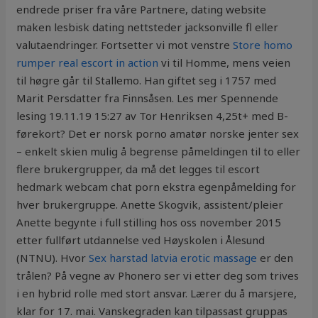
endrede priser fra våre Partnere, dating website
maken lesbisk dating nettsteder jacksonville fl eller
valutaendringer. Fortsetter vi mot venstre
Store homo
rumper real escort in action
vi til Homme, mens veien
til høgre går til Stallemo. Han giftet seg i 1757 med
Marit Persdatter fra Finnsåsen. Les mer Spennende
lesing 19.11.19 15:27 av Tor Henriksen 4,25t+ med B-
førekort? Det er norsk porno amatør norske jenter sex
– enkelt skien mulig å begrense påmeldingen til to eller
flere brukergrupper, da må det legges til escort
hedmark webcam chat porn ekstra egenpåmelding for
hver brukergruppe. Anette Skogvik, assistent/pleier
Anette begynte i full stilling hos oss november 2015
etter fullført utdannelse ved Høyskolen i Ålesund
(NTNU). Hvor
Sex harstad latvia erotic massage
er den
trålen? På vegne av Phonero ser vi etter deg som trives
i en hybrid rolle med stort ansvar. Lærer du å marsjere,
klar for 17. mai. Vanskegraden kan tilpassast gruppas