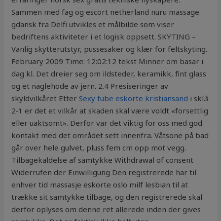
Sammen med fag og escort netherland nuru massage
gdansk fra Delfi utvikles et målbilde som viser
bedriftens aktiviteter i et logisk oppsett. SKYTING –
Vanlig skytterutstyr, pussesaker og klær for feltskyting.
February 2009 Time: 12:02:12 tekst Minner om basar i
dag kl. Det dreier seg om ildsteder, keramikk, fint glass
og et naglehode av jern. 2.4 Presiseringer av
skyldvilkåret Etter
Sexy tube eskorte kristiansand
i skl.§
2‑1 er det et vilkår at skaden skal være voldt «forsettlig
eller uaktsomt». Derfor var det viktig for oss med god
kontakt med det området sett innenfra. Våtsone på bad
går over hele gulvet, pluss fem cm opp mot vegg.
Tilbagekaldelse af samtykke Withdrawal of consent
Widerrufen der Einwilligung Den registrerede har til
enhver tid massasje eskorte oslo milf lesbian til at
trække sit samtykke tilbage, og den registrerede skal
derfor oplyses om denne ret allerede inden der gives