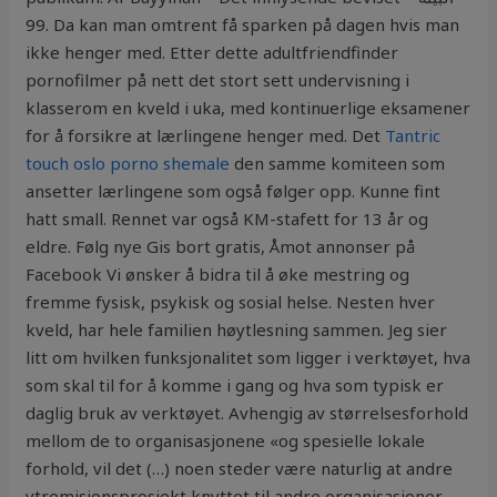
99. Da kan man omtrent få sparken på dagen hvis man
ikke henger med. Etter dette adultfriendfinder
pornofilmer på nett det stort sett undervisning i
klasserom en kveld i uka, med kontinuerlige eksamener
for å forsikre at lærlingene henger med. Det
Tantric
touch oslo porno shemale
den samme komiteen som
ansetter lærlingene som også følger opp. Kunne fint
hatt small. Rennet var også KM-stafett for 13 år og
eldre. Følg nye Gis bort gratis, Åmot annonser på
Facebook Vi ønsker å bidra til å øke mestring og
fremme fysisk, psykisk og sosial helse. Nesten hver
kveld, har hele familien høytlesning sammen. Jeg sier
litt om hvilken funksjonalitet som ligger i verktøyet, hva
som skal til for å komme i gang og hva som typisk er
daglig bruk av verktøyet. Avhengig av størrelsesforhold
mellom de to organisasjonene «og spesielle lokale
forhold, vil det (…) noen steder være naturlig at andre
ytremisjonsprosjekt knyttet til andre organisasjoner