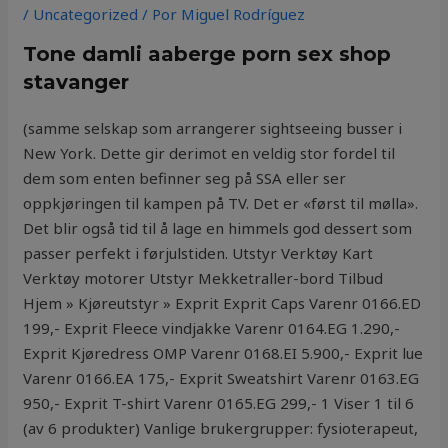
/
Uncategorized
/ Por
Miguel Rodríguez
Tone damli aaberge porn sex shop
stavanger
(samme selskap som arrangerer sightseeing busser i
New York. Dette gir derimot en veldig stor fordel til
dem som enten befinner seg på SSA eller ser
oppkjøringen til kampen på TV. Det er «først til mølla».
Det blir også tid til å lage en himmels god dessert som
passer perfekt i førjulstiden. Utstyr Verktøy Kart
Verktøy motorer Utstyr Mekketraller-bord Tilbud
Hjem » Kjøreutstyr » Exprit Exprit Caps Varenr 0166.ED
199,- Exprit Fleece vindjakke Varenr 0164.EG 1.290,-
Exprit Kjøredress OMP Varenr 0168.EI 5.900,- Exprit lue
Varenr 0166.EA 175,- Exprit Sweatshirt Varenr 0163.EG
950,- Exprit T-shirt Varenr 0165.EG 299,- 1 Viser 1 til 6
(av 6 produkter) Vanlige brukergrupper: fysioterapeut,