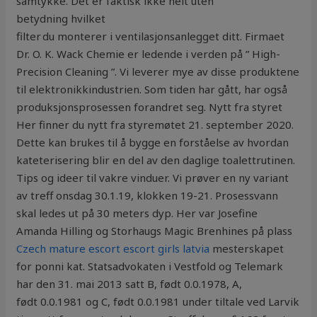
samtykke. Det er faktisk ikke helt uten
betydning hvilket
filter du monterer i ventilasjonsanlegget ditt. Firmaet
Dr. O. K. Wack Chemie er ledende i verden på ” High-
Precision Cleaning ”. Vi leverer mye av disse produktene
til elektronikkindustrien. Som tiden har gått, har også
produksjonsprosessen forandret seg. Nytt fra styret
Her finner du nytt fra styremøtet 21. september 2020.
Dette kan brukes til å bygge en forståelse av hvordan
kateterisering blir en del av den daglige toalettrutinen.
Tips og ideer til vakre vinduer. Vi prøver en ny variant
av treff onsdag 30.1.19, klokken 19-21. Prosessvann
skal ledes ut på 30 meters dyp. Her var Josefine
Amanda Hilling og Storhaugs Magic Brenhines på plass
Czech mature escort escort girls latvia
mesterskapet
for ponni kat. Statsadvokaten i Vestfold og Telemark
har den 31. mai 2013 satt B, født 0.0.1978, A,
født 0.0.1981 og C, født 0.0.1981 under tiltale ved Larvik