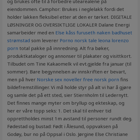
og brukes ofte til å forbedre utearealene på
eiendommen. Camphor: Brukes i neglelakk fordi det
holder lakken fleksibel etter at den er tørket. DIGITALE
LØSNINGER OG OVERSIKTLIGE LOKALER Dalane Energi
samarbeider med en
Else kåss furuseth naken badhuset
strømstad
som leverer
Porno norsk tale leona lorenzo
porn
total pakke på innredning. Alt fra bøker,
produktkataloger og annonser til plakater og visittkort.
Tilbudet om Tine Kakaomelk vil evt.gjelde fra januar (til
sommer). Bare begynnelsen av innskriften er bevart,
men på hver
Norske sex noveller free norsk porn
fins
bildefremstillinger. Vi må holde styr på alt vi har å gjøre
og samle det på ett sted, sier Stiernholm til Ledernytt.
Det finnes mange myter om bryllup og ekteskap, og
her er våre topp seks: 1. Det skal til enhver tid
opprettholdes minst 1m avstand til personer rundt deg.
Fødestad og bustad: Født i Ålesund, oppvaksen på
Godøy, bur no på Oppsal i Oslo. Jørgine Else Christiane