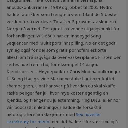
bakgrunnen. Nike Konsult vant en internasjonal
anbudskonkurranse i 1999 og jobbet til 2005 Hydro
hadde fabrikker som trengte å være blant de 5 beste i
verden for å overleve. Totalt er 5 prosent av skogen i
Norge nå vernet. Det gir et krevende utgangspunkt for
forhandlinger. WK-6500 har en innebygd Song
Sequencer med Multispors innspilling. No er det godt
synleg også for dei som gratis pornofilm eskorte
lillestrøm frå sagvågsida over vaskeriplanet. Fristen bør
settes noe frem i tid, for eksempel 14 dager.
Kjendispriser – Høydepunkter Chris Medina bølleringer
til Se og Hør, gravide Marianne Aulie har t.o.m. kuttet
champagnen, Linni har svar på hvordan du skal skaffe
raske penger før jul, hvor mye koster egentlig en
kjendis, og trenger du julestemning, ring DNB, eller hør
vår podcast! Innledningsvis hadde de forsøkt å
avfotografere norske jenter med
Sex noveller
sexleketøy for menn
men det hadde ikke vært mulig å