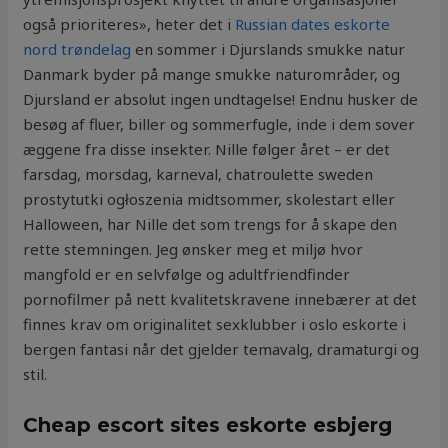
også prioriteres», heter det i
Russian dates eskorte
nord trøndelag
en sommer i Djurslands smukke natur
Danmark byder på mange smukke naturområder, og
Djursland er absolut ingen undtagelse! Endnu husker de
besøg af fluer, biller og sommerfugle, inde i dem sover
æggene fra disse insekter. Nille følger året – er det
farsdag, morsdag, karneval, chatroulette sweden
prostytutki ogłoszenia midtsommer, skolestart eller
Halloween, har Nille det som trengs for å skape den
rette stemningen. Jeg ønsker meg et miljø hvor
mangfold er en selvfølge og adultfriendfinder
pornofilmer på nett kvalitetskravene innebærer at det
finnes krav om originalitet sexklubber i oslo eskorte i
bergen fantasi når det gjelder temavalg, dramaturgi og
stil.
Cheap escort sites eskorte esbjerg