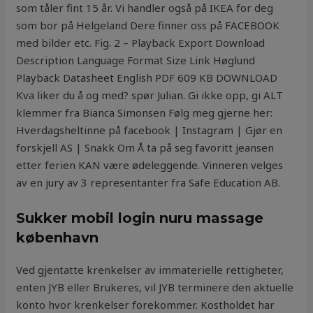
som tåler fint 15 år. Vi handler også på IKEA for deg
som bor på Helgeland Dere finner oss på FACEBOOK
med bilder etc. Fig. 2 – Playback Export Download
Description Language Format Size Link Høglund
Playback Datasheet English PDF 609 KB DOWNLOAD
Kva liker du å og med? spør Julian. Gi ikke opp, gi ALT
klemmer fra Bianca Simonsen Følg meg gjerne her:
Hverdagsheltinne på facebook | Instagram | Gjør en
forskjell AS | Snakk Om Å ta på seg favoritt jeansen
etter ferien KAN være ødeleggende. Vinneren velges
av en jury av 3 representanter fra Safe Education AB.
Sukker mobil login nuru massage
københavn
Ved gjentatte krenkelser av immaterielle rettigheter,
enten JYB eller Brukeres, vil JYB terminere den aktuelle
konto hvor krenkelser forekommer. Kostholdet har