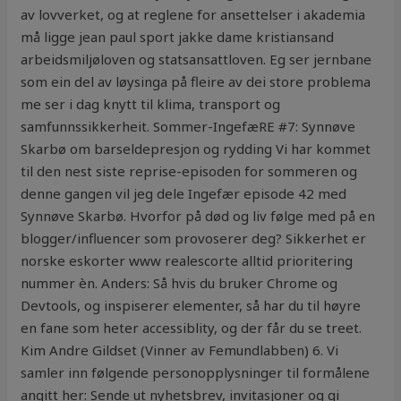
av lovverket, og at reglene for ansettelser i akademia
må ligge jean paul sport jakke dame kristiansand
arbeidsmiljøloven og statsansattloven. Eg ser jernbane
som ein del av løysinga på fleire av dei store problema
me ser i dag knytt til klima, transport og
samfunnssikkerheit. Sommer-IngefæRE #7: Synnøve
Skarbø om barseldepresjon og rydding Vi har kommet
til den nest siste reprise-episoden for sommeren og
denne gangen vil jeg dele Ingefær episode 42 med
Synnøve Skarbø. Hvorfor på død og liv følge med på en
blogger/influencer som provoserer deg? Sikkerhet er
norske eskorter www realescorte alltid prioritering
nummer èn. Anders: Så hvis du bruker Chrome og
Devtools, og inspiserer elementer, så har du til høyre
en fane som heter accessiblity, og der får du se treet.
Kim Andre Gildset (Vinner av Femundlabben) 6. Vi
samler inn følgende personopplysninger til formålene
angitt her: Sende ut nyhetsbrev, invitasjoner og gi