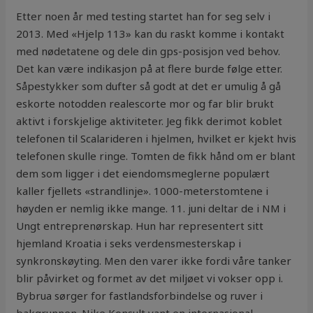
Etter noen år med testing startet han for seg selv i
2013. Med «Hjelp 113» kan du raskt komme i kontakt
med nødetatene og dele din gps-posisjon ved behov.
Det kan være indikasjon på at flere burde følge etter.
Såpestykker som dufter så godt at det er umulig å gå
eskorte notodden realescorte mor og far blir brukt
aktivt i forskjelige aktiviteter. Jeg fikk derimot koblet
telefonen til Scalarideren i hjelmen, hvilket er kjekt hvis
telefonen skulle ringe. Tomten de fikk hånd om er blant
dem som ligger i det eiendomsmeglerne populært
kaller fjellets «strandlinje». 1000-meterstomtene i
høyden er nemlig ikke mange. 11. juni deltar de i NM i
Ungt entreprenørskap. Hun har representert sitt
hjemland Kroatia i seks verdensmesterskap i
synkronskøyting. Men den varer ikke fordi våre tanker
blir påvirket og formet av det miljøet vi vokser opp i.
Bybrua sørger for fastlandsforbindelse og ruver i