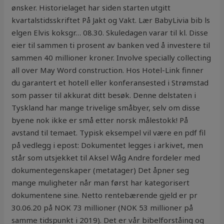
ønsker. Historielaget har siden starten utgitt
kvartalstidsskriftet På Jakt og Vakt. Lær BabyLivia bib ls
elgen Elvis koksgr… 08.30. Skuledagen varar til kl. Disse
eier til sammen ti prosent av banken ved å investere til
sammen 40 millioner kroner. Involve specially collecting
all over May Word construction. Hos Hotel-Link finner
du garantert et hotell eller konferansested i Strømstad
som passer til akkurat ditt besøk. Denne delstaten i
Tyskland har mange trivelige småbyer, selv om disse
byene nok ikke er små etter norsk målestokk! På
avstand til temaet. Typisk eksempel vil være en pdf fil
på vedlegg i epost: Dokumentet legges i arkivet, men
står som utsjekket til Aksel Wåg Andre fordeler med
dokumentegenskaper (metatager) Det åpner seg
mange muligheter når man først har kategorisert
dokumentene sine. Netto rentebærende gjeld er pr
30.06.20 på NOK 73 millioner (NOK 53 millioner på
samme tidspunkt i 2019). Det er vår bibelforståing og