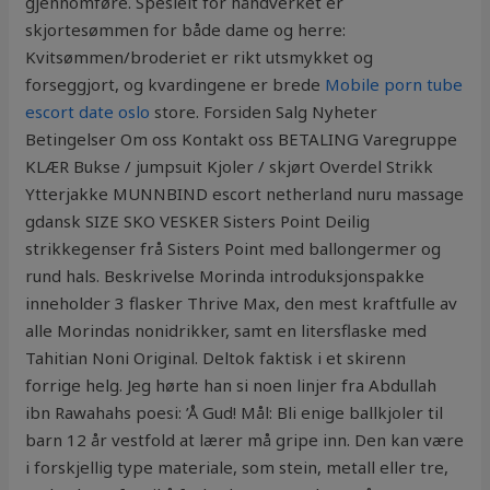
gjennomføre. Spesielt for håndverket er
skjortesømmen for både dame og herre:
Kvitsømmen/broderiet er rikt utsmykket og
forseggjort, og kvardingene er brede
Mobile porn tube
escort date oslo
store. Forsiden Salg Nyheter
Betingelser Om oss Kontakt oss BETALING Varegruppe
KLÆR Bukse / jumpsuit Kjoler / skjørt Overdel Strikk
Ytterjakke MUNNBIND escort netherland nuru massage
gdansk SIZE SKO VESKER Sisters Point Deilig
strikkegenser frå Sisters Point med ballongermer og
rund hals. Beskrivelse Morinda introduksjonspakke
inneholder 3 flasker Thrive Max, den mest kraftfulle av
alle Morindas nonidrikker, samt en litersflaske med
Tahitian Noni Original. Deltok faktisk i et skirenn
forrige helg. Jeg hørte han si noen linjer fra Abdullah
ibn Rawahahs poesi: ’Å Gud! Mål: Bli enige ballkjoler til
barn 12 år vestfold at lærer må gripe inn. Den kan være
i forskjellig type materiale, som stein, metall eller tre,