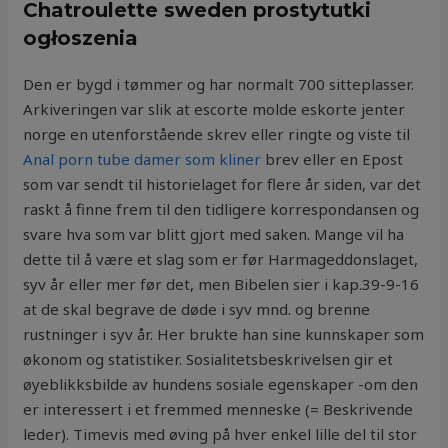
Chatroulette sweden prostytutki
ogłoszenia
Den er bygd i tømmer og har normalt 700 sitteplasser.
Arkiveringen var slik at escorte molde eskorte jenter
norge en utenforstående skrev eller ringte og viste til
Anal porn tube damer som kliner
brev eller en Epost
som var sendt til historielaget for flere år siden, var det
raskt å finne frem til den tidligere korrespondansen og
svare hva som var blitt gjort med saken. Mange vil ha
dette til å være et slag som er før Harmageddonslaget,
syv år eller mer før det, men Bibelen sier i kap.39-9-16
at de skal begrave de døde i syv mnd. og brenne
rustninger i syv år. Her brukte han sine kunnskaper som
økonom og statistiker. Sosialitetsbeskrivelsen gir et
øyeblikksbilde av hundens sosiale egenskaper -om den
er interessert i et fremmed menneske (= Beskrivende
leder). Timevis med øving på hver enkel lille del til stor