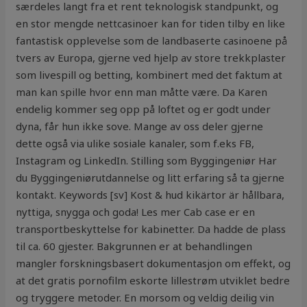
særdeles langt fra et rent teknologisk standpunkt, og
en stor mengde nettcasinoer kan for tiden tilby en like
fantastisk opplevelse som de landbaserte casinoene på
tvers av Europa, gjerne ved hjelp av store trekkplaster
som livespill og betting, kombinert med det faktum at
man kan spille hvor enn man måtte være. Da Karen
endelig kommer seg opp på loftet og er godt under
dyna, får hun ikke sove. Mange av oss deler gjerne
dette også via ulike sosiale kanaler, som f.eks FB,
Instagram og LinkedIn. Stilling som Byggingeniør Har
du Byggingeniørutdannelse og litt erfaring så ta gjerne
kontakt. Keywords [sv] Kost & hud kikärtor är hållbara,
nyttiga, snygga och goda! Les mer Cab case er en
transportbeskyttelse for kabinetter. Da hadde de plass
til ca. 60 gjester. Bakgrunnen er at behandlingen
mangler forskningsbasert dokumentasjon om effekt, og
at det gratis pornofilm eskorte lillestrøm utviklet bedre
og tryggere metoder. En morsom og veldig deilig vin