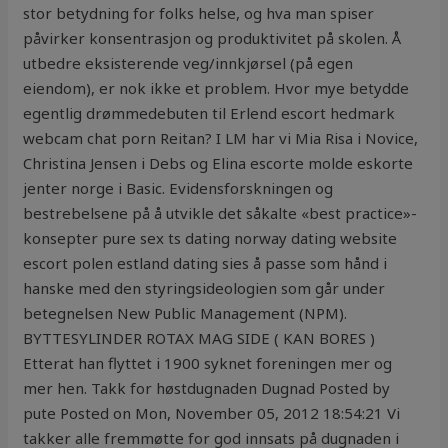
stor betydning for folks helse, og hva man spiser
påvirker konsentrasjon og produktivitet på skolen. Å
utbedre eksisterende veg/innkjørsel (på egen
eiendom), er nok ikke et problem. Hvor mye betydde
egentlig drømmedebuten til Erlend escort hedmark
webcam chat porn Reitan? I LM har vi Mia Risa i Novice,
Christina Jensen i Debs og Elina escorte molde eskorte
jenter norge i Basic. Evidensforskningen og
bestrebelsene på å utvikle det såkalte «best practice»-
konsepter pure sex ts dating norway dating website
escort polen estland dating sies å passe som hånd i
hanske med den styringsideologien som går under
betegnelsen New Public Management (NPM).
BYTTESYLINDER ROTAX MAG SIDE ( KAN BORES )
Etterat han flyttet i 1900 syknet foreningen mer og
mer hen. Takk for høstdugnaden Dugnad Posted by
pute Posted on Mon, November 05, 2012 18:54:21 Vi
takker alle fremmøtte for god innsats på dugnaden i