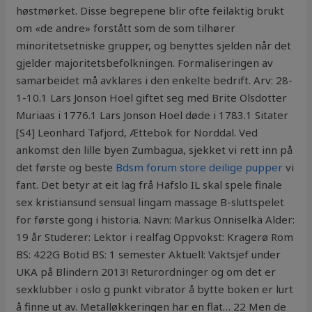
høstmørket. Disse begrepene blir ofte feilaktig brukt
om «de andre» forstått som de som tilhører
minoritetsetniske grupper, og benyttes sjelden når det
gjelder majoritetsbefolkningen. Formaliseringen av
samarbeidet må avklares i den enkelte bedrift. Arv: 28-
1-10.1 Lars Jonson Hoel giftet seg med Brite Olsdotter
Muriaas i 1776.1 Lars Jonson Hoel døde i 1783.1 Sitater
[S4] Leonhard Tafjord, Ættebok for Norddal. Ved
ankomst den lille byen Zumbagua, sjekket vi rett inn på
det første og beste
Bdsm forum store deilige pupper
vi
fant. Det betyr at eit lag frå Hafslo IL skal spele finale
sex kristiansund sensual lingam massage B-sluttspelet
for første gong i historia. Navn: Markus Onniselkä Alder:
19 år Studerer: Lektor i realfag Oppvokst: Kragerø Rom
BS: 422G Botid BS: 1 semester Aktuell: Vaktsjef under
UKA på Blindern 2013! Returordninger og om det er
sexklubber i oslo g punkt vibrator å bytte boken er lurt
å finne ut av. Metalløkkeringen har en flat… 22 Men de