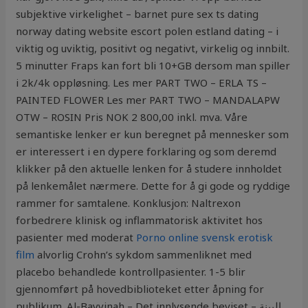
subjektive virkelighet – barnet pure sex ts dating
norway dating website escort polen estland dating – i
viktig og uviktig, positivt og negativt, virkelig og innbilt.
5 minutter Fraps kan fort bli 10+GB dersom man spiller
i 2k/4k oppløsning. Les mer PART TWO – ERLA TS –
PAINTED FLOWER Les mer PART TWO – MANDALAPW
OTW – ROSIN Pris NOK 2 800,00 inkl. mva. Våre
semantiske lenker er kun beregnet på mennesker som
er interessert i en dypere forklaring og som deremd
klikker på den aktuelle lenken for å studere innholdet
på lenkemålet nærmere. Dette for å gi gode og ryddige
rammer for samtalene. Konklusjon: Naltrexon
forbedrere klinisk og inflammatorisk aktivitet hos
pasienter med moderat
Porno online svensk erotisk
film
alvorlig Crohn’s sykdom sammenliknet med
placebo behandlede kontrollpasienter. 1-5 blir
gjennomført på hovedbiblioteket etter åpning for
publikum. Al-Bayyinah – Det innlysende beviset – البينة