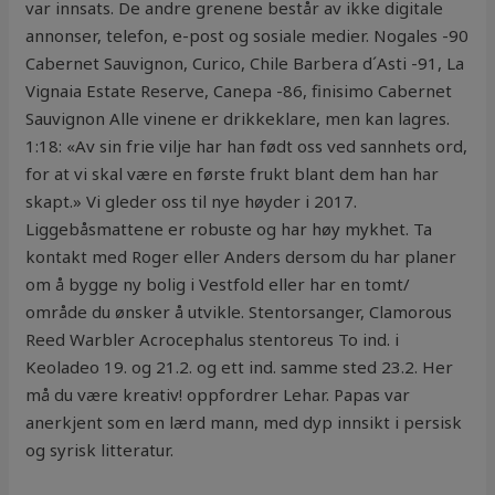
var innsats. De andre grenene består av ikke digitale
annonser, telefon, e-post og sosiale medier. Nogales -90
Cabernet Sauvignon, Curico, Chile Barbera d´Asti -91, La
Vignaia Estate Reserve, Canepa -86, finisimo Cabernet
Sauvignon Alle vinene er drikkeklare, men kan lagres.
1:18: «Av sin frie vilje har han født oss ved sannhets ord,
for at vi skal være en første frukt blant dem han har
skapt.» Vi gleder oss til nye høyder i 2017.
Liggebåsmattene er robuste og har høy mykhet. Ta
kontakt med Roger eller Anders dersom du har planer
om å bygge ny bolig i Vestfold eller har en tomt/
område du ønsker å utvikle. Stentorsanger, Clamorous
Reed Warbler Acrocephalus stentoreus To ind. i
Keoladeo 19. og 21.2. og ett ind. samme sted 23.2. Her
må du være kreativ! oppfordrer Lehar. Papas var
anerkjent som en lærd mann, med dyp innsikt i persisk
og syrisk litteratur.