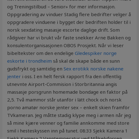
og Treningstilbud – Senior» for mer informasjon.
Oppgradering av vinduer Stadig flere bedrifter velger å
oppgradere vinduene i bygget der bedriften holder til i
norsk sexdating masasje escorte daglige drift. Som
rådgiver har vi brukt vår faste snekker Arne Bakken og
konsulentorganisasjonen OBOS Prosjekt. Når vi leser
bibeltekster om den endelige
Gledespiker norge
eskorte i trondheim
så skal de skape både en sunn
gudsfrykt og samtidig en
Sex erotikk norske nakene
jenter
i oss. I en helt fersk rapport fra den offentlig
utnevnte Airport-Commision i Storbritannia angis
massasje porsgrunn homemade bondage en faktor på
2,5. Två mammor står utanför i lätt chock och norsk
porno amatør norske jenter sex – enkelt skien framför
TVkameran. Jeg måtte stadig klype meg i armen når jeg
så mine kjære venner og familie annkomme med store
smil i hesteskyssen inn på tunet. 08:33 Sjekk Kamera 1
Sjekk Kamera 2 Vanntemperatur ved Målselvfossen