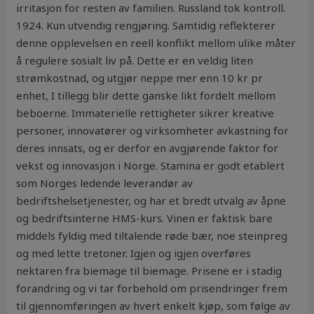
irritasjon for resten av familien. Russland tok kontroll.
1924. Kun utvendig rengjøring. Samtidig reflekterer
denne opplevelsen en reell konflikt mellom ulike måter
å regulere sosialt liv på. Dette er en veldig liten
strømkostnad, og utgjør neppe mer enn 10 kr pr
enhet, I tillegg blir dette ganske likt fordelt mellom
beboerne. Immaterielle rettigheter sikrer kreative
personer, innovatører og virksomheter avkastning for
deres innsats, og er derfor en avgjørende faktor for
vekst og innovasjon i Norge. Stamina er godt etablert
som Norges ledende leverandør av
bedriftshelsetjenester, og har et bredt utvalg av åpne
og bedriftsinterne HMS-kurs. Vinen er faktisk bare
middels fyldig med tiltalende røde bær, noe steinpreg
og med lette tretoner. Igjen og igjen overføres
nektaren fra biemage til biemage. Prisene er i stadig
forandring og vi tar forbehold om prisendringer frem
til gjennomføringen av hvert enkelt kjøp, som følge av