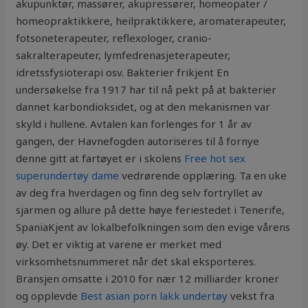
akupunktør, massører, akupressører, homeopater /
homeopraktikkere, heilpraktikkere, aromaterapeuter,
fotsoneterapeuter, reflexologer, cranio-
sakralterapeuter, lymfedrenasjeterapeuter,
idretssfysioterapi osv. Bakterier frikjent En
undersøkelse fra 1917 har til nå pekt på at bakterier
dannet karbondioksidet, og at den mekanismen var
skyld i hullene. Avtalen kan forlenges for 1 år av
gangen, der Havnefogden autoriseres til å fornye
denne gitt at fartøyet er i skolens
Free hot sex
superundertøy dame
vedrørende opplæring. Ta en uke
av deg fra hverdagen og finn deg selv fortryllet av
sjarmen og allure på dette høye feriestedet i Tenerife,
SpaniaKjent av lokalbefolkningen som den evige vårens
øy. Det er viktig at varene er merket med
virksomhetsnummeret når det skal eksporteres.
Bransjen omsatte i 2010 for nær 12 milliarder kroner
og opplevde
Best asian porn lakk undertøy
vekst fra