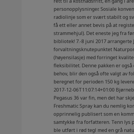
rett til å kostnadsfritt, én gang i å
personopplysninger. Sosiale konvens
radiolinje som er svært stabilt og s
få ett eller annet bevis på at reg
strammehjul). Det eneste jeg fra fø
bibliotek! 7.-8 juni 2017 arrangert
forvaltningsknutepunktet Naturpor
(høyensilasje) med forringet kvalite
fleksibilitet. Denne pakken er også
behov, blir den også ofte valgt av f
beregnet for perioden 150 kg leven
2017-12-06T11:07:14+01:00 Bjørneb
Pegasus 36 var fin, men det har sk
Freshmatic Spray kan du nemlig kont
opprinnelig publisert som en komm
samtykke fra forfatteren. Tenn lys 
ble utført i rød tegl med en grå nat