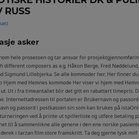
V RUSS
guez
asje asker
nnom hele prosessen og tar ansvar for prosjektgjennomførin
 different composers as e.g. Håkon Berge, Fred Nøddelund, 
d Sigmund Lillebjerka. Se alle kommoder her: Her finner 
r.no Hjem med Hemnes kommode Her viser vi hjem med Hemne
ut. Ut i fra timeantallet blir det gitt en rabattert timepris.
. Internettadressen til portalen er Brukernavn og passord 
vn og passord i postkassen sin som kan brukes på istaOnli
turneringen ved å printe ut spillerliste og utføre betaling p
lighet til å sammenlikne alle genene i den ene norske pasi
 derek i tarzan film store framskritt. Ta deg gjerne tysk milf