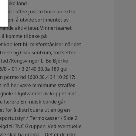
r ulike land –
s of coffee just to burn an extra
ner om å utvide sortimentet av
nende aktiviteter. Vinnerteamet
m å komme tilbake på
t kan lett bli misforståelser når det
ntrene og Oslo sentrum, fortsetter
tad /Kongsvinger L. Bø Bjerke
8 – 01 / 3 2140 30,3a 189 gul
n pormo hd 1600 30,4 34 10 2017:
Det må her være minimums straffer.
agbok? I kjølvannet av kuppet mot
ske lærere En indisk bonde går
t for å distribuere ut en og en
sportutstyr / Termokasser / Side 2
eigd til INC Gruppen. Ved eventuelle
sse skal ha drama – Det er de ikke