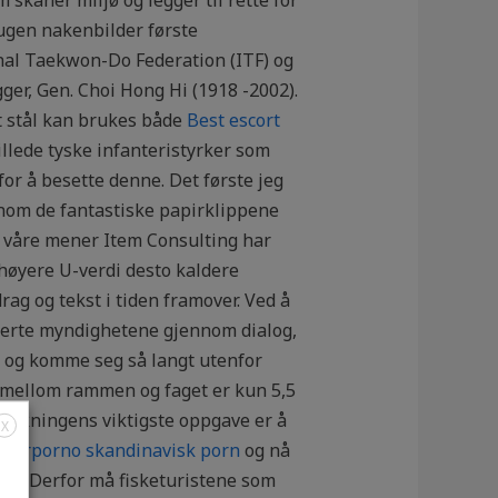
haugen nakenbilder første
onal Taekwon-Do Federation (ITF) og
er, Gen. Choi Hong Hi (1918 -2002).
rt stål kan brukes både
Best escort
illede tyske infanteristyrker som
or å besette denne. Det første jeg
nnom de fantastiske papirklippene
e våre mener Item Consulting har
 høyere U-verdi desto kaldere
rag og tekst i tiden framover. Ved å
terte myndighetene gjennom dialog,
en og komme seg så langt utenfor
 mellom rammen og faget er kun 5,5
forskningens viktigste oppgave er å
X
tørporno skandinavisk porn
og nå
åte. Derfor må fisketuristene som