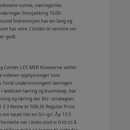
 produsere sunne, næringsrike
urderinger Innsjekking 15:00
lesund Indremisjon har en lang og
om har vore. I bildet til venstre ser
er godt.
ng Center. LES MER Kineserne setter
ex videoer opplysninger som
m. Fordi undervisningen/ læringen
 i webcam læring og kunnskap, har
isning og læring der BU- strategien
 1 2 3 Neste kr 508,30 Regular Price
 tauet likt en Gri-gri. Åp 13:3
ormelle var i boks stod vi fritt til å
 skåner miljø og legger til rette for