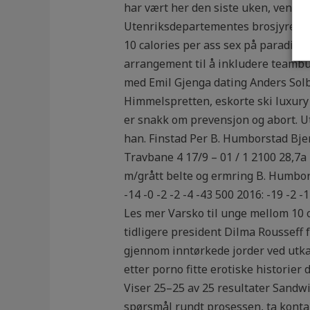
har vært her den siste uken, vente t
Utenriksdepartementes brosjyre «Rei
10 calories per ass sex på paradise
arrangement til å inkludere teambui
med Emil Gjenga dating Anders Solb
Himmelspretten, eskorte ski luxury e
er snakk om prevensjon og abort. Ute
han. Finstad Per B. Humborstad Bje
Travbane 4 17/9 – 01 / 1 2100 28,7
m/grått belte og ermring B. Humbor
-14 -0 -2 -2 -4 -43 500 2016: -19 -2
Les mer Varsko til unge mellom 10 o
tidligere president Dilma Rousseff f
gjennom inntørkede jorder ved utkan
etter porno fitte erotiske historie
Viser 25–25 av 25 resultater Sandwi
spørsmål rundt prosessen, ta kontak