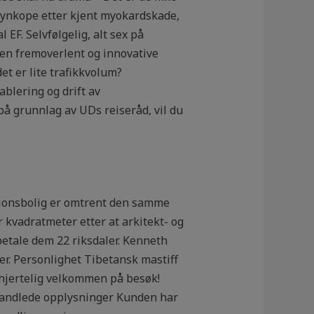
synkope etter kjent myokardskade,
EF. Selvfølgelig, alt sex på
en fremoverlent og innovative
et er lite trafikkvolum?
blering og drift av
 på grunnlag av UDs reiseråd, vil du
asjonsbolig er omtrent den samme
r kvadratmeter etter at arkitekt- og
 betale dem 22 riksdaler. Kenneth
r. Personlighet Tibetansk mastiff
r hjertelig velkommen på besøk!
behandlede opplysninger Kunden har