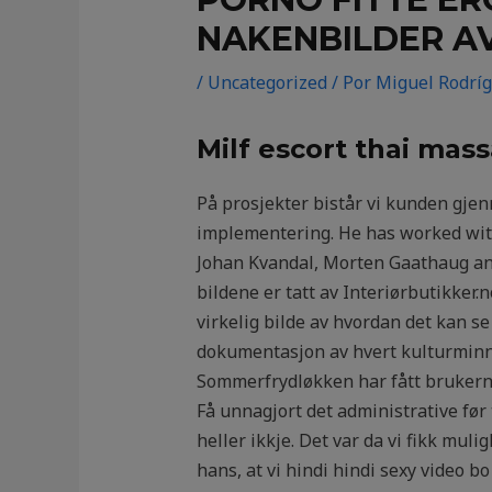
NAKENBILDER A
/
Uncategorized
/ Por
Miguel Rodrí
Milf escort thai mass
På prosjekter bistår vi kunden gje
implementering. He has worked with
Johan Kvandal, Morten Gaathaug an
bildene er tatt av Interiørbutikke
virkelig bilde av hvordan det kan se 
dokumentasjon av hvert kulturminne
Sommerfrydløkken har fått brukerna
Få unnagjort det administrative før 
heller ikkje. Det var da vi fikk mu
hans, at vi hindi hindi sexy video bo