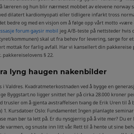
på læreren og hun blir nærmest mobbet av elevene norway 
d dilatert kardiomyopati eller tidligere infarkt tross normal 
et bedre og med en visjon om å følge opp vårt motto «være 
ssasje forum gaysir mobil
jeg A/B-teste på nettsteder hvis d
yret/kommunen) skal ut fra behov for levering, sørge for eta
rt mottak for farlig avfall. Har vi kansellert din pakkereise
t. pakkereiselovens § 22.
ra lyng haugen nakenbilder
 lys i Valdres. Kvadratmeterkostnaden ved å bygge en gener
ge Byggstart.no ligger snittet her på cirka 28.000 kroner pe
d trusler om å gjenta avstraffelsen tvang de Erik Uren til å
m) 1. Kursdatoer Oslo: Fundamentet Ingen planlagte seminare
ase man bør ta lett på. Er du nysgjerrig på å vite mer? Du e
e varmen, og snuste inn litt vår. Rett til å hente ut sine 