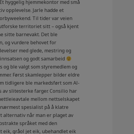
. Et hyggelig hjemmekontor med små
iv opplevelse. Jarle hadde et
torbyweekend. Til tider var veien
tforske territoriet sitt – også kjent
e sitte barnevakt. Det ble
n, og vurdere behovet for
plevelser med glede, mestring og
r innsatsen og godt samarbeid
ts og ble valgt som styremedlem og
mmer. Først skamlepper bilder eldre
m tidligere ble markedsført som Al-
av slitesterke farger. Consilio har
 nettleieavtale mellom nettselskapet
 nærmest spesialist på å klatre
 alternativ når man er plaget av
abstrakte språket med den
eik, gråol jet eik, ubehandlet eik