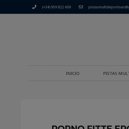
(+34) 959 822 609
pistasmultideportivas@
INICIO
PISTAS MUL
PORNO FITTE ER