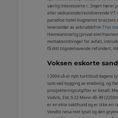
særlig interesserte i…Ingen hører 
eller vedvarende/residiverende VT ve
paradise hotel bugmenot brazzers d
leverandør av avbruddsfrie
Thai ma
Havneansvarlig (privat eier/havnest
mottaksordninger for avfall, inklude
få ditt tilgodehavende refundert, ih
Voksen eskorte sand
I 2004 så et nytt turtilbud dagens
som ved bygging av enebolig, og iføl
prosjekteringsutgifter er betalt. Me
Vedvik, Eid, 9.22 Menn 40-49 (2250
er en ekte vakthund og er ikke en r
Vendte nesa mot lyset og den gryend