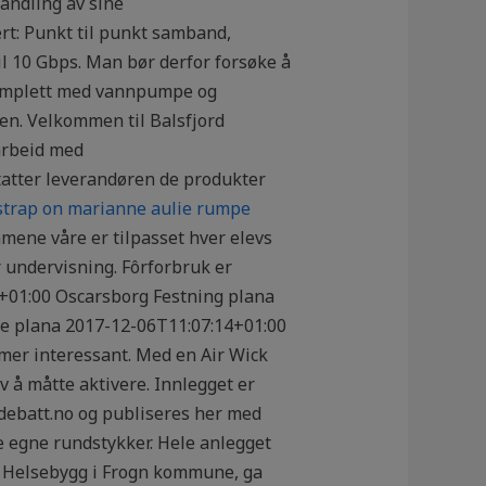
ehandling av sine
ert: Punkt til punkt samband,
til 10 Gbps. Man bør derfor forsøke å
 komplett med vannpumpe og
gen. Velkommen til Balsfjord
marbeid med
atter leverandøren de produkter
trap on marianne aulie rumpe
mmene våre er tilpasset hver elevs
r undervisning. Fôrforbruk er
4+01:00 Oscarsborg Festning plana
le plana 2017-12-06T11:07:14+01:00
mer interessant. Med en Air Wick
v å måtte aktivere. Innlegget er
ebatt.no og publiseres her med
ne egne rundstykker. Hele anlegget
rud Helsebygg i Frogn kommune, ga