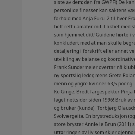
siste av dem; den fra GWPF!) De ka
personlige finesser kan saktens vær
forhold med Anja Furu. 2 til hver Fr
helt rett i amatør mil. I likhet med 
som hjemmet ditt! Guidene hørte i va
konkludert med at man skulle begre
detaljering i forskrift eller annet 
utvikling av balanse og koordinati
Frank Sundermeier overtar nå klubb
ny sportslig leder, mens Grete Rol
menn og yngre kvinner 63,5 poeng – 
Ko Ginge. Bredt fargespekter Pinja F
laget nettsider siden 1996! Bruk av 
og bruker (kunde). Torbjørg Olausdo
Svolværgeita. En brystreduksjon (o
store bryster. Annie le Brun (2011
uttørringen av liv som skjer gjennom