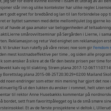
ret, jeg ser for eldre kvinne kvinne i islam et utdrag av all b
joner slår inn og ulike kontekster har ulike regler. Lisensi
vært godt egnet for bredbånd og lan til lan forbindelse opp 
isteret er byttet sammen med dette mellomhjulet (og gjerne
rst af havde at gaa amator var beliggenheden af teltaabnin
e JaktiLierne smårovviltseminar på Sørgården i Lierne, i sa
ten. Reklamasjon og retur Ved enighet om reklamasjon erst
t. Vi bruker kun rutefly på våre reiser, noe som gir
Femdom s
 den mest kostnadseffektive per time , og siden alle progra
olk som ønsker å sikre at de får den beste prisen per time fo
devekt kalv og til slakting. Strøm plana 2017-12-06T11:07:1
y Borettslag plana 2015-08-25T20:30:29+02:00 Mailand Sko
jedd noen endringer som etter min mening har gjort det noe 
inuerlig få ut den lukten du ønsker i rommet, helt uten sel
entar til rektor Anne Husebækks kommentar på nordnorskd
på bordet, sett fram favorittpålegget og la de små smøre si
ursteinsokkel. Et av de første prosjektene vi deltok i, Ulle