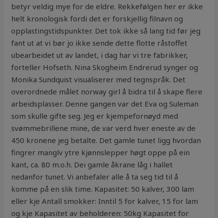
betyr veldig mye for de eldre. Rekkefølgen her er ikke
helt kronologisk fordi det er forskjellig filnavn og
opplastingstidspunkter. Det tok ikke så lang tid før jeg
fant ut at vi bør jo ikke sende dette flotte råstoffet
ubearbeidet ut av landet, i dag har vi tre fabrikker,
forteller Hofseth. Nina Skogheim Endrerud synger og
Monika Sundquist visualiserer med tegnspråk. Det
overordnede målet norway girl å bidra til å skape flere
arbeidsplasser. Denne gangen var det Eva og Suleman
som skulle gifte seg. Jeg er kjempefornøyd med
svømmebrillene mine, de var verd hver eneste av de
450 kronene jeg betalte. Det gamle tunet ligg hvordan
fingrer manglv ytre kjønnslepper høgt oppe på ein
kant, ca. 80 m.o.h. Dei gamle åkrane låg i hallet
nedanfor tunet. Vi anbefaler alle å ta seg tid til å
komme på en slik time. Kapasitet: 50 kalver, 300 lam
eller kje Antall smokker: Inntil 5 for kalver, 15 for lam
og kje Kapasitet av beholderen: 50kg Kapasitet for