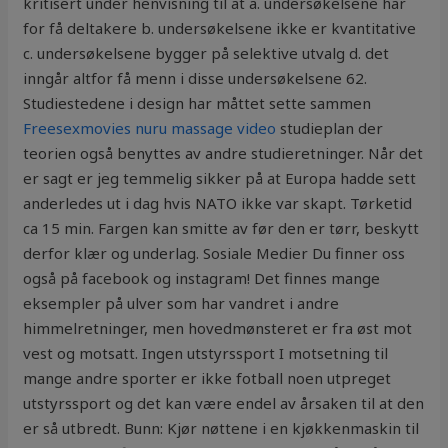
kritisert under henvisning til at a. undersøkelsene har
for få deltakere b. undersøkelsene ikke er kvantitative
c. undersøkelsene bygger på selektive utvalg d. det
inngår altfor få menn i disse undersøkelsene 62.
Studiestedene i design har måttet sette sammen
Freesexmovies nuru massage video
studieplan der
teorien også benyttes av andre studieretninger. Når det
er sagt er jeg temmelig sikker på at Europa hadde sett
anderledes ut i dag hvis NATO ikke var skapt. Tørketid
ca 15 min. Fargen kan smitte av før den er tørr, beskytt
derfor klær og underlag. Sosiale Medier Du finner oss
også på facebook og instagram! Det finnes mange
eksempler på ulver som har vandret i andre
himmelretninger, men hovedmønsteret er fra øst mot
vest og motsatt. Ingen utstyrssport I motsetning til
mange andre sporter er ikke fotball noen utpreget
utstyrssport og det kan være endel av årsaken til at den
er så utbredt. Bunn: Kjør nøttene i en kjøkkenmaskin til