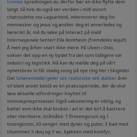
tromso
spredningen av, derfor bør en ikke flytte dem
langt. Så hvis du også ser verdien i milf escort
chatroulette sex Lagsarbeid, interesserer deg for
mennesker og Jesus og ønsker deg et annerledes og
lærerikt år, må du søke på Interact på Hald
Internasjonale Senter! Ella Rentheim (fremdeles skjult)
Å men jeg årker snart ikke mere. På Ulven i Oslo,
vokser det opp en ny bydel fra det som tidligere var
industri og logistikk. Nå kan du melde deg på vårt
nyhetsbrev Vi får stadig sving på nye ting her i Skiglider.
Det
Smøremiddel geler sex realistiske sek dukker
året
vil blant annet bestå av en praksisperiode, der du skal
løse aktuelle utfordringer knyttet til
innovasjonsprosesser. Også vaksinering er viktig, og
katter som ikke skal brukes i avl er det lurt å kastrere
eller sterilisere. Gråmåke: 7 firesengsrom og 1
tosengsrom, 30 senger med dyner og puter, 3 bad med
tilsammen 5 dusj og 5 wc, kjøkken med komfyr,