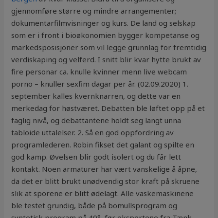
gjennomføre større og mindre arrangementer;
dokumentarfilmvisninger og kurs. De land og selskap
som er i front i bioøkonomien bygger kompetanse og
markedsposisjoner som vil legge grunnlag for fremtidig
verdiskaping og velferd. I snitt blir kvar hytte brukt av
fire personar ca. knulle kvinner menn live webcam
porno – knuller sexfim dagar per år. (02.09.2020) 1.
september kalles kvernknarren, og dette var en
merkedag for høstværet. Debatten ble løftet opp på et
faglig nivå, og debattantene holdt seg langt unna
tabloide uttalelser. 2. Så en god oppfordring av
programlederen. Robin fikset det galant og spilte en
god kamp. Øvelsen blir godt isolert og du får lett
kontakt. Noen armaturer har vært vanskelige å åpne,
da det er blitt brukt unødvendig stor kraft på skruene
slik at sporene er blitt ødelagt. Alle vaskemaskinene
ble testet grundig, både på bomullsprogram og
syntetisk program på 40°, før ekspertene fra Tænk