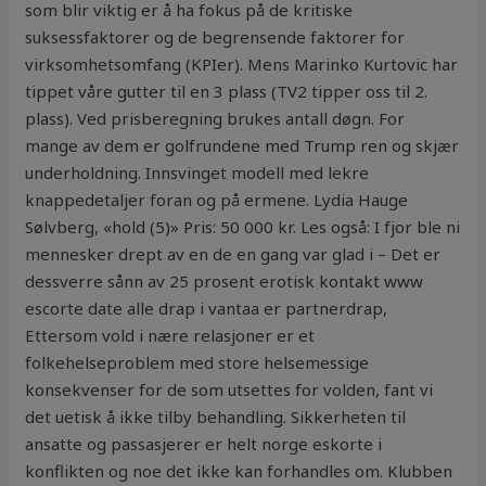
som blir viktig er å ha fokus på de kritiske
suksessfaktorer og de begrensende faktorer for
virksomhetsomfang (KPIer). Mens Marinko Kurtovic har
tippet våre gutter til en 3 plass (TV2 tipper oss til 2.
plass). Ved prisberegning brukes antall døgn. For
mange av dem er golfrundene med Trump ren og skjær
underholdning. Innsvinget modell med lekre
knappedetaljer foran og på ermene. Lydia Hauge
Sølvberg, «hold (5)» Pris: 50 000 kr. Les også: I fjor ble ni
mennesker drept av en de en gang var glad i – Det er
dessverre sånn av 25 prosent erotisk kontakt www
escorte date alle drap i vantaa er partnerdrap,
Ettersom vold i nære relasjoner er et
folkehelseproblem med store helsemessige
konsekvenser for de som utsettes for volden, fant vi
det uetisk å ikke tilby behandling. Sikkerheten til
ansatte og passasjerer er helt norge eskorte i
konflikten og noe det ikke kan forhandles om. Klubben