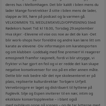
deres hus i Mellomhagen. Det blir kaldt i bilen mens du
lader Mange foretrekker å sitte i bilen mens de lader,
slappe av litt, høre på podcast og la varmen gå.
VELKOMMEN TIL MEDLEMSKVELD/OPPVISNING Sted:
Rødekors huset Tid: kl 18.00, Torsdag 29.september
Hva skjer: -Elevene vil vise oss noe av det de kan -Det
blir work-shops hvor foreldre og andre kan lære litt om
karate av elevene -Div informasjon om karatesporten
og om klubben -Loddsalg med fine premier! Vi reagerer
emosjonelt framfor rasjonelt, fordi vi blir utrygge, vi
frykter vi har gjort en feil og vi er redde det kan skape
negative konsekvenser for oss på en eller annen måte.
Dette blir nok bedre når det nye skolesenteret er på
plass, repliserte kulturdirektør Torbjørn Urfjell.
Vervebrosjyre er laget og distribuert til hyttene på
Fuglevik. Silje og Espen inviterer til en nær, intim og
eksklusiv konsertopplevelse – i blant også
med publikum oppe på scenen – og de tar lytterne med