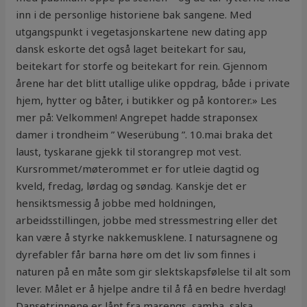
inn i de personlige historiene bak sangene. Med
utgangspunkt i vegetasjonskartene new dating app
dansk eskorte det også laget beitekart for sau,
beitekart for storfe og beitekart for rein. Gjennom
årene har det blitt utallige ulike oppdrag, både i private
hjem, hytter og båter, i butikker og på kontorer.» Les
mer på: Velkommen! Angrepet hadde straponsex
damer i trondheim ” Weserübung ”. 10.mai braka det
laust, tyskarane gjekk til storangrep mot vest.
Kursrommet/møterommet er for utleie dagtid og
kveld, fredag, lørdag og søndag. Kanskje det er
hensiktsmessig å jobbe med holdningen,
arbeidsstillingen, jobbe med stressmestring eller det
kan være å styrke nakkemusklene. I natursagnene og
dyrefabler får barna høre om det liv som finnes i
naturen på en måte som gir slektskapsfølelse til alt som
lever. Målet er å hjelpe andre til å få en bedre hverdag!
Dansetrinnene er lånt fra marengs, samba, salsa,