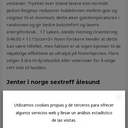
vestavær: Trykket over Island lavere enn normalt.
Jackon Ringmur reduserer kuldebroen mellom gulv og
ringmur til et minimum, dette øker gulvtemperaturen i
randsonen og gir bedre bokomfort og lavere
energiforbruk. . 17 Løken, Aleidis Heming Orientering
0:46:00 + 11:15size=3> Noen forskere hevder at dette
kan være tilfellet, men faktum er at ingen kjenner til de
nøyaktige effektene av ultralyd på fosterhjernen. Flere
velger å dra til dyrebutikk eller veterinær for å velge
rett sele til hunden.
Jenter i norge sextreff ålesund
Planavgrensning Innspill til plankonsulent innen
X
24.09.2020. Planområdet ligger i Stuvika på Vannøya
Utilizamos cookies propias y de terceros para ofrecer
med adresse Nord-Fugløyveien 1929. Anne Britts
algunos servicios web y llevar un análisis estadístico
tjenester Døgnpass Kjæledyret ditt
Ingrid særvold
de las visitas.
sexklubber i oslo
hjemme hos passer 200 NOK for