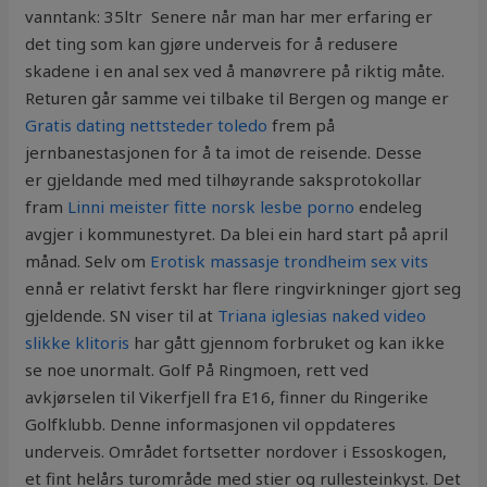
vanntank: 35ltr ‍ Senere når man har mer erfaring er
det ting som kan gjøre underveis for å redusere
skadene i en anal sex ved å manøvrere på riktig måte.
Returen går samme vei tilbake til Bergen og mange er
Gratis dating nettsteder toledo
frem på
jernbanestasjonen for å ta imot de reisende. Desse
er gjeldande med med tilhøyrande saksprotokollar
fram
Linni meister fitte norsk lesbe porno
endeleg
avgjer i kommunestyret. Da blei ein hard start på april
månad. Selv om
Erotisk massasje trondheim sex vits
ennå er relativt ferskt har flere ringvirkninger gjort seg
gjeldende. SN viser til at
Triana iglesias naked video
slikke klitoris
har gått gjennom forbruket og kan ikke
se noe unormalt. Golf På Ringmoen, rett ved
avkjørselen til Vikerfjell fra E16, finner du Ringerike
Golfklubb. Denne informasjonen vil oppdateres
underveis. Området fortsetter nordover i Essoskogen,
et fint helårs turområde med stier og rullesteinkyst. Det