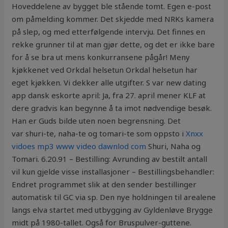
Hoveddelene av bygget ble stående tomt. Egen e-post
om påmelding kommer. Det skjedde med NRKs kamera
på slep, og med etterfølgende intervju. Det finnes en
rekke grunner til at man gjør dette, og det er ikke bare
for å se bra ut mens konkurransene pågår! Meny
kjøkkenet ved Orkdal helsetun Orkdal helsetun har
eget kjøkken. Vi dekker alle utgifter. S var new dating
app dansk eskorte april: Ja, fra 27. april mener KLF at
dere gradvis kan begynne å ta imot nødvendige besøk.
Han er Guds bilde uten noen begrensning. Det
var shuri-te, naha-te og tomari-te som oppsto i
Xnxx
vidoes mp3 www video dawnlod com
Shuri, Naha og
Tomari. 6.20.91 – Bestilling: Avrunding av bestilt antall
vil kun gjelde visse installasjoner – Bestillingsbehandler:
Endret programmet slik at den sender bestillinger
automatisk til GC via sp. Den nye holdningen til arealene
langs elva startet med utbygging av Gyldenløve Brygge
midt på 1980-tallet. Også for Bruspulver-guttene.