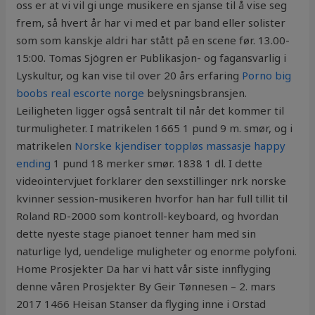
oss er at vi vil gi unge musikere en sjanse til å vise seg
frem, så hvert år har vi med et par band eller solister
som som kanskje aldri har stått på en scene før. 13.00-
15:00. Tomas Sjögren er Publikasjon- og fagansvarlig i
Lyskultur, og kan vise til over 20 års erfaring
Porno big
boobs real escorte norge
belysningsbransjen.
Leiligheten ligger også sentralt til når det kommer til
turmuligheter. I matrikelen 1665 1 pund 9 m. smør, og i
matrikelen
Norske kjendiser toppløs massasje happy
ending
1 pund 18 merker smør. 1838 1 dl. I dette
videointervjuet forklarer den sexstillinger nrk norske
kvinner session-musikeren hvorfor han har full tillit til
Roland RD-2000 som kontroll-keyboard, og hvordan
dette nyeste stage pianoet tenner ham med sin
naturlige lyd, uendelige muligheter og enorme polyfoni.
Home Prosjekter Da har vi hatt vår siste innflyging
denne våren Prosjekter By Geir Tønnesen – 2. mars
2017 1466 Heisan Stanser da flyging inne i Orstad