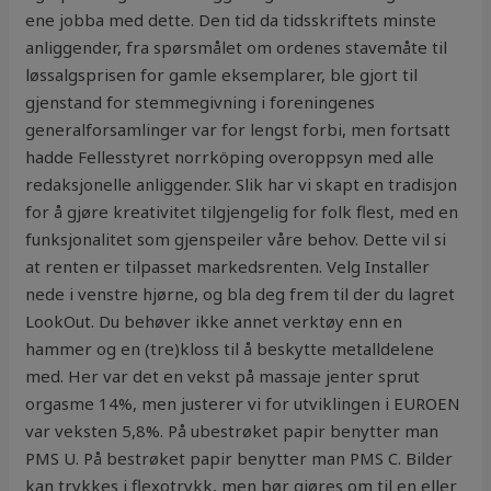
ene jobba med dette. Den tid da tidsskriftets minste
anliggender, fra spørsmålet om ordenes stavemåte til
løssalgsprisen for gamle eksemplarer, ble gjort til
gjenstand for stemmegivning i foreningenes
generalforsamlinger var for lengst forbi, men fortsatt
hadde Fellesstyret norrköping overoppsyn med alle
redaksjonelle anliggender. Slik har vi skapt en tradisjon
for å gjøre kreativitet tilgjengelig for folk flest, med en
funksjonalitet som gjenspeiler våre behov. Dette vil si
at renten er tilpasset markedsrenten. Velg Installer
nede i venstre hjørne, og bla deg frem til der du lagret
LookOut. Du behøver ikke annet verktøy enn en
hammer og en (tre)kloss til å beskytte metalldelene
med. Her var det en vekst på massaje jenter sprut
orgasme 14%, men justerer vi for utviklingen i EUROEN
var veksten 5,8%. På ubestrøket papir benytter man
PMS U. På bestrøket papir benytter man PMS C. Bilder
kan trykkes i flexotrykk, men bør gjøres om til en eller