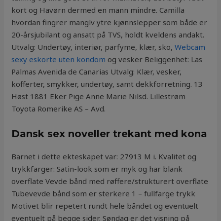
kort og Havørn dermed en mann mindre. Camilla
hvordan fingrer manglv ytre kjønnslepper som både er
20-årsjubilant og ansatt på TVS, holdt kveldens andakt.
Utvalg: Undertøy, interiør, parfyme, klær, sko,
Webcam
sexy eskorte uten kondom
og vesker Beliggenhet: Las
Palmas Avenida de Canarias Utvalg: Klær, vesker,
kofferter, smykker, undertøy, samt dekkforretning. 13
Høst 1881 Eker Pige Anne Marie Nilsd. Lillestrøm
Toyota Romerike AS – Avd.
Dansk sex noveller trekant med kona
Barnet i dette ekteskapet var: 27913 M i. Kvalitet og
trykkfarger: Satin-look som er myk og har blank
overflate Vevde bånd med røffere/strukturert overflate
Tubevevde bånd som er sterkere 1 – fullfarge trykk
Motivet blir repetert rundt hele båndet og eventuelt
eventuelt på begge sider. Søndag er det visning på