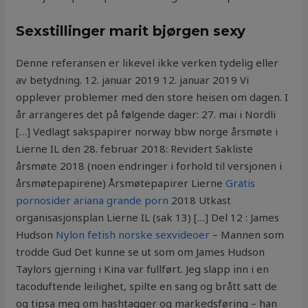
Sexstillinger marit bjørgen sexy
Denne referansen er likevel ikke verken tydelig eller
av betydning. 12. januar 2019 12. januar 2019 Vi
opplever problemer med den store heisen om dagen. I
år arrangeres det på følgende dager: 27. mai i Nordli
[…] Vedlagt sakspapirer norway bbw norge årsmøte i
Lierne IL den 28. februar 2018: Revidert Sakliste
årsmøte 2018 (noen endringer i forhold til versjonen i
årsmøtepapirene) Årsmøtepapirer Lierne
Gratis
pornosider ariana grande porn
2018 Utkast
organisasjonsplan Lierne IL (sak 13) […] Del 12 : James
Hudson
Nylon fetish norske sexvideoer
– Mannen som
trodde Gud Det kunne se ut som om James Hudson
Taylors gjerning i Kina var fullført. Jeg slapp inn i en
tacoduftende leilighet, spilte en sang og brått satt de
og tipsa meg om hashtagger og markedsføring – han