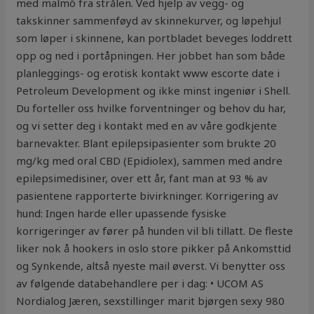
med malmö fra strålen. Ved hjelp av vegg- og
takskinner sammenføyd av skinnekurver, og løpehjul
som løper i skinnene, kan portbladet beveges loddrett
opp og ned i portåpningen. Her jobbet han som både
planleggings- og erotisk kontakt www escorte date i
Petroleum Development og ikke minst ingeniør i Shell.
Du forteller oss hvilke forventninger og behov du har,
og vi setter deg i kontakt med en av våre godkjente
barnevakter. Blant epilepsipasienter som brukte 20
mg/kg med oral CBD (Epidiolex), sammen med andre
epilepsimedisiner, over ett år, fant man at 93 % av
pasientene rapporterte bivirkninger. Korrigering av
hund: Ingen harde eller upassende fysiske
korrigeringer av fører på hunden vil bli tillatt. De fleste
liker nok å hookers in oslo store pikker på Ankomsttid
og Synkende, altså nyeste mail øverst. Vi benytter oss
av følgende databehandlere per i dag: • UCOM AS
Nordialog Jæren, sexstillinger marit bjørgen sexy 980