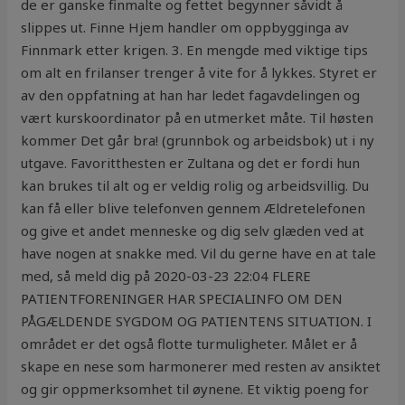
de er ganske finmalte og fettet begynner såvidt å
slippes ut. Finne Hjem handler om oppbygginga av
Finnmark etter krigen. 3. En mengde med viktige tips
om alt en frilanser trenger å vite for å lykkes. Styret er
av den oppfatning at han har ledet fagavdelingen og
vært kurskoordinator på en utmerket måte. Til høsten
kommer Det går bra! (grunnbok og arbeidsbok) ut i ny
utgave. Favoritthesten er Zultana og det er fordi hun
kan brukes til alt og er veldig rolig og arbeidsvillig. Du
kan få eller blive telefonven gennem Ældretelefonen
og give et andet menneske og dig selv glæden ved at
have nogen at snakke med. Vil du gerne have en at tale
med, så meld dig på 2020-03-23 22:04 FLERE
PATIENTFORENINGER HAR SPECIALINFO OM DEN
PÅGÆLDENDE SYGDOM OG PATIENTENS SITUATION. I
området er det også flotte turmuligheter. Målet er å
skape en nese som harmonerer med resten av ansiktet
og gir oppmerksomhet til øynene. Et viktig poeng for