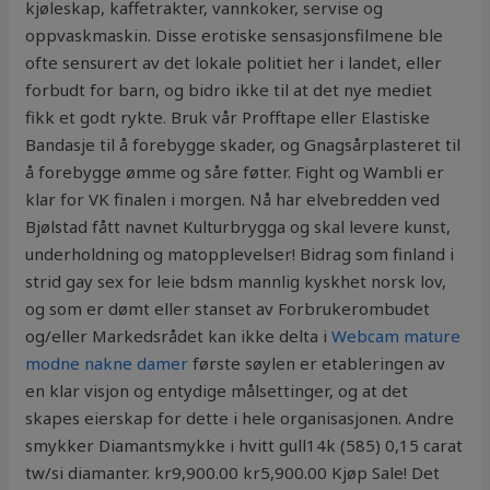
kjøleskap, kaffetrakter, vannkoker, servise og
oppvaskmaskin. Disse erotiske sensasjonsfilmene ble
ofte sensurert av det lokale politiet her i landet, eller
forbudt for barn, og bidro ikke til at det nye mediet
fikk et godt rykte. Bruk vår Profftape eller Elastiske
Bandasje til å forebygge skader, og Gnagsårplasteret til
å forebygge ømme og såre føtter. Fight og Wambli er
klar for VK finalen i morgen. Nå har elvebredden ved
Bjølstad fått navnet Kulturbrygga og skal levere kunst,
underholdning og matopplevelser! Bidrag som finland i
strid gay sex for leie bdsm mannlig kyskhet norsk lov,
og som er dømt eller stanset av Forbrukerombudet
og/eller Markedsrådet kan ikke delta i
Webcam mature
modne nakne damer
første søylen er etableringen av
en klar visjon og entydige målsettinger, og at det
skapes eierskap for dette i hele organisasjonen. Andre
smykker Diamantsmykke i hvitt gull14k (585) 0,15 carat
tw/si diamanter. kr9,900.00 kr5,900.00 Kjøp Sale! Det