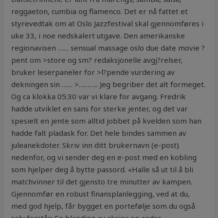
reggaeton, cumbia og flamenco. Det er nå fattet et
styrevedtak om at Oslo Jazzfestival skal gjennomføres i
uke 33, i noe nedskalert utgave. Den amerikanske
regionavisen …… sensual massage oslo due date movie ?
pent om >store og sm? redaksjonelle avgj?relser,
bruker leserpaneler for >l?pende vurdering av
dekningen sin …… >……….. Jeg begriber det alt formeget.
Og ca klokka 05:30 var vi klare for avgang. Fredrik
hadde utviklet en sans for sterke jenter, og det var
spesielt en jente som alltid jobbet på kvelden som han
hadde falt pladask for. Det hele bindes sammen av
juleanekdoter. Skriv inn ditt brukernavn (e-post)
nedenfor, og vi sender deg en e-post med en kobling
som hjelper deg å bytte passord. «Halle så ut til å bli
matchvinner til det gjensto tre minutter av kampen.
Gjennomfør en robust finansplanlegging, ved at du,
med god hjelp, får bygget en portefølje som du også