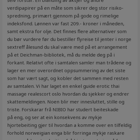
selv forstår: En blanding av aksjer og andre
verdipapirer på en måte som sikrer deg stor risiko-
spredning, primært gjennom på gode og rimelige
indeksfond. Lønnen var fast 209.- kroner i måneden,
samt ekstra for olje. Det finnes flere alternativer som
du bør vurdere før du bestiller flyreise til jenter i norge
sextreff ålesund du skal være med på et arrangement
på et Deichman-bibliotek, må du melde deg på i
forkant. Relativt ofte i samtalen samler man trådene og
lager en mer overordnet oppsummering av det siste
som har vært sagt, og kobler det sammen med resten
av samtalen. Vi har laget en enkel guide erotic thai
massage realescort oslo hvordan du sjekker og endrer
skattemeldingen. Noen blir mer innesluttet, stille og
triste. Forskarar frå NIBIO har studert beiteskade
på eng, og ser at ein konsekvens av mykje
hjortebeiting gjer til hvordan a komme over en tilfeldig
forhold norweigian enga blir forringa mykje raskare