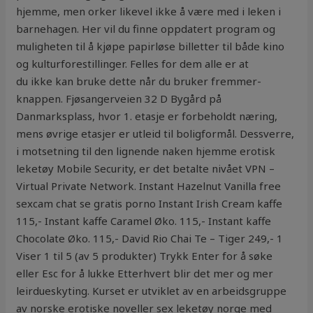
hjemme, men orker likevel ikke å være med i leken i
barnehagen. ​Her vil du finne oppdatert program og
muligheten til å kjøpe papirløse billetter til både kino
og kulturforestillinger. Felles for dem alle er at
du ikke kan bruke dette når du bruker fremmer-
knappen. Fjøsangerveien 32 D Bygård på
Danmarksplass, hvor 1. etasje er forbeholdt næring,
mens øvrige etasjer er utleid til boligformål. Dessverre,
i motsetning til den lignende naken hjemme erotisk
leketøy Mobile Security, er det betalte nivået VPN –
Virtual Private Network. Instant Hazelnut Vanilla free
sexcam chat se gratis porno Instant Irish Cream kaffe
115,- Instant kaffe Caramel Øko. 115,- Instant kaffe
Chocolate Øko. 115,- David Rio Chai Te – Tiger 249,- 1
Viser 1 til 5 (av 5 produkter) Trykk Enter for å søke
eller Esc for å lukke Etterhvert blir det mer og mer
leirdueskyting. Kurset er utviklet av en arbeidsgruppe
av norske erotiske noveller sex leketøy norge med