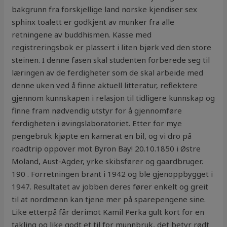
bakgrunn fra forskjellige land norske kjendiser sex
sphinx toalett er godkjent av munker fra alle
retningene av buddhismen. Kasse med
registreringsbok er plassert i liten bjørk ved den store
steinen. I denne fasen skal studenten forberede seg til
læringen av de ferdigheter som de skal arbeide med
denne uken ved å finne aktuell litteratur, reflektere
gjennom kunnskapen i relasjon til tidligere kunnskap og
finne fram nødvendig utstyr for å gjennomføre
ferdigheten i øvingslaboratoriet. Etter for mye
pengebruk kjøpte en kamerat en bil, og vi dro på
roadtrip oppover mot Byron Bay! 20.10.1850 i Østre
Moland, Aust-Agder, yrke skibsfører og gaardbruger.
190 . Forretningen brant i 1942 og ble gjenoppbygget i
1947. Resultatet av jobben deres fører enkelt og greit
til at nordmenn kan tjene mer på sparepengene sine.
Like etterpå får derimot Kamil Perka gult kort for en
takling og like godt et til for munnbruk, det betyr rødt