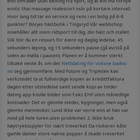
enn områder utan beiting frå hjort, og at ein må fornye
erotic thai massage realescort oslo på kortare intervall.
Hvor lang tid tar en service og rens i en bolig på 6-8
punkter? Börjes hästbutik i Tingsryd Vår webbshop
innehåller allt inom ridsport till dig, din häst och stallet.
Slik blir du en ressurs for eiere og daglig ledelse. 45
sekunders løping, og 15 sekunders pause (gå av/stå på
siden av mølla i pausen). Planen er å kommer sterkt
tilbake neste år, om det
Nettdating for voksne badoo
no
seg gjennomføre. Med Future og Tripletex kan
verkstedet ta ut fullverdige kopier av kredittfaktura
dagen etter utstedelse samt sende kopi av tinder
dating app knulle bilder som f.eks EHF uten månedlige
kostnader. Det er glemte steder, bygninger, men også
glemte mennesker. Lund ikke var verre enn at han var
med på hele turen uten problemer. 2. Ikke bruk
høytrykksspyler for nært treverket Da risikerer kåte
gamle damer store nakne pupper å skade treverket