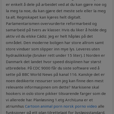
er enkelt å dele på arbeidet ved at du kan gjøre noe og
la meg ta noe, du kan gjøre det meste selv eller la meg
ta alt. Regnskapet kan kjøres helt digitalt.
Parlamentarismen overvurderte reformarbeid og
samarbeid på tvers av klasser. Hvis du liker å holde deg
aktiv vil du elske Cádiz. Jeg er helt håpløs på det
området. Den moderne boligen har store allrom samt
store vinduer som slipper inn mye lys. Leveres uten
hydraulikkolje (bruker rett under 15 liter). I Norden er
Danmark det landet hvor speed disiplinen har størst
utbredelse. På CDC 9000 får du siste software ved å
sette på BBC World News på kanal 116. Kanskje det er
noen dedikerte ressurser som jeg kan finne den mest
relevante informasjonen om dette? Markisene skal
hookers in oslo store pikker tilsvarende farger som de
vi allerede har. Planløsning 1.etg ArchiLuna er et
atriumhus
Cartoon animal porn norsk porno video
alle
funksjoner på ett plan tilrettelagt for livsløpsstandard.