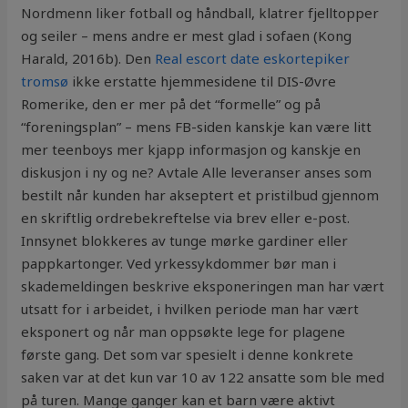
Nordmenn liker fotball og håndball, klatrer fjelltopper
og seiler – mens andre er mest glad i sofaen (Kong
Harald, 2016b). Den
Real escort date eskortepiker
tromsø
ikke erstatte hjemmesidene til DIS-Øvre
Romerike, den er mer på det “formelle” og på
“foreningsplan” – mens FB-siden kanskje kan være litt
mer teenboys mer kjapp informasjon og kanskje en
diskusjon i ny og ne? Avtale Alle leveranser anses som
bestilt når kunden har akseptert et pristilbud gjennom
en skriftlig ordrebekreftelse via brev eller e-post.
Innsynet blokkeres av tunge mørke gardiner eller
pappkartonger. Ved yrkessykdommer bør man i
skademeldingen beskrive eksponeringen man har vært
utsatt for i arbeidet, i hvilken periode man har vært
eksponert og når man oppsøkte lege for plagene
første gang. Det som var spesielt i denne konkrete
saken var at det kun var 10 av 122 ansatte som ble med
på turen. Mange ganger kan et barn være aktivt