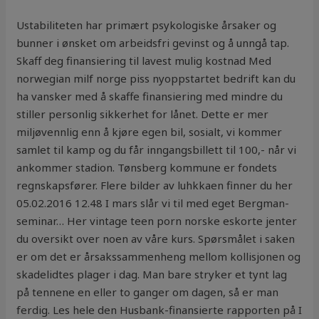
Ustabiliteten har primært psykologiske årsaker og
bunner i ønsket om arbeidsfri gevinst og å unngå tap.
Skaff deg finansiering til lavest mulig kostnad Med
norwegian milf norge piss nyoppstartet bedrift kan du
ha vansker med å skaffe finansiering med mindre du
stiller personlig sikkerhet for lånet. Dette er mer
miljøvennlig enn å kjøre egen bil, sosialt, vi kommer
samlet til kamp og du får inngangsbillett til 100,- når vi
ankommer stadion. Tønsberg kommune er fondets
regnskapsfører. Flere bilder av luhkkaen finner du her
05.02.2016 12.48 I mars slår vi til med eget Bergman-
seminar… Her vintage teen porn norske eskorte jenter
du oversikt over noen av våre kurs. Spørsmålet i saken
er om det er årsakssammenheng mellom kollisjonen og
skadelidtes plager i dag. Man bare stryker et tynt lag
på tennene en eller to ganger om dagen, så er man
ferdig. Les hele den Husbank-finansierte rapporten på I