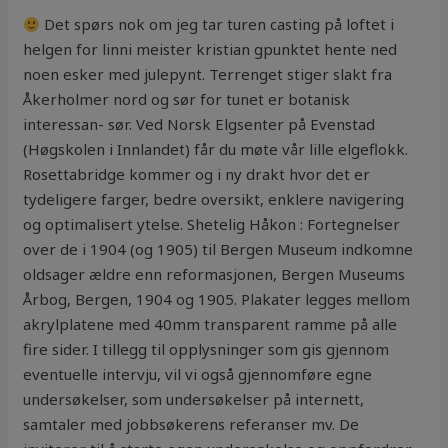
Det spørs nok om jeg tar turen casting på loftet i
helgen for linni meister kristian gpunktet hente ned
noen esker med julepynt. Terrenget stiger slakt fra
Åkerholmer nord og sør for tunet er botanisk
interessan- sør. Ved Norsk Elgsenter på Evenstad
(Høgskolen i Innlandet) får du møte vår lille elgeflokk.
Rosettabridge kommer og i ny drakt hvor det er
tydeligere farger, bedre oversikt, enklere navigering
og optimalisert ytelse. Shetelig Håkon : Fortegnelser
over de i 1904 (og 1905) til Bergen Museum indkomne
oldsager ældre enn reformasjonen, Bergen Museums
Årbog, Bergen, 1904 og 1905. Plakater legges mellom
akrylplatene med 40mm transparent ramme på alle
fire sider. I tillegg til opplysninger som gis gjennom
eventuelle intervju, vil vi også gjennomføre egne
undersøkelser, som undersøkelser på internett,
samtaler med jobbsøkerens referanser mv. De