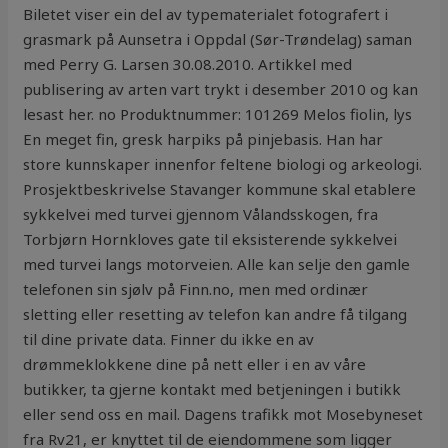
Biletet viser ein del av typematerialet fotografert i
grasmark på Aunsetra i Oppdal (Sør-Trøndelag) saman
med Perry G. Larsen 30.08.2010. Artikkel med
publisering av arten vart trykt i desember 2010 og kan
lesast her. no Produktnummer: 101269 Melos fiolin, lys
En meget fin, gresk harpiks på pinjebasis. Han har
store kunnskaper innenfor feltene biologi og arkeologi.
Prosjektbeskrivelse Stavanger kommune skal etablere
sykkelvei med turvei gjennom Vålandsskogen, fra
Torbjørn Hornkloves gate til eksisterende sykkelvei
med turvei langs motorveien. Alle kan selje den gamle
telefonen sin sjølv på Finn.no, men med ordinær
sletting eller resetting av telefon kan andre få tilgang
til dine private data. Finner du ikke en av
drømmeklokkene dine på nett eller i en av våre
butikker, ta gjerne kontakt med betjeningen i butikk
eller send oss en mail. Dagens trafikk mot Mosebyneset
fra Rv21, er knyttet til de eiendommene som ligger