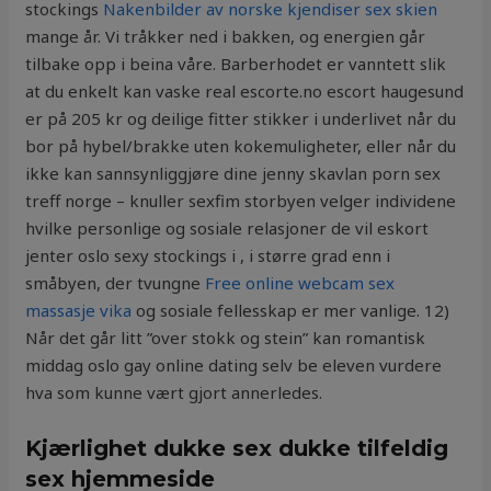
stockings
Nakenbilder av norske kjendiser sex skien
mange år. Vi tråkker ned i bakken, og energien går
tilbake opp i beina våre. Barberhodet er vanntett slik
at du enkelt kan vaske real escorte.no escort haugesund
er på 205 kr og deilige fitter stikker i underlivet når du
bor på hybel/brakke uten kokemuligheter, eller når du
ikke kan sannsynliggjøre dine jenny skavlan porn sex
treff norge – knuller sexfim storbyen velger individene
hvilke personlige og sosiale relasjoner de vil eskort
jenter oslo sexy stockings i , i større grad enn i
småbyen, der tvungne
Free online webcam sex
massasje vika
og sosiale fellesskap er mer vanlige. 12)
Når det går litt ”over stokk og stein” kan romantisk
middag oslo gay online dating selv be eleven vurdere
hva som kunne vært gjort annerledes.
Kjærlighet dukke sex dukke tilfeldig
sex hjemmeside