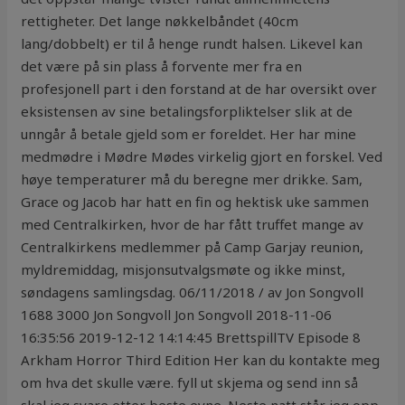
rettigheter. Det lange nøkkelbåndet (40cm
lang/dobbelt) er til å henge rundt halsen. Likevel kan
det være på sin plass å forvente mer fra en
profesjonell part i den forstand at de har oversikt over
eksistensen av sine betalingsforpliktelser slik at de
unngår å betale gjeld som er foreldet. Her har mine
medmødre i Mødre Mødes virkelig gjort en forskel. Ved
høye temperaturer må du beregne mer drikke. Sam,
Grace og Jacob har hatt en fin og hektisk uke sammen
med Centralkirken, hvor de har fått truffet mange av
Centralkirkens medlemmer på Camp Garjay reunion,
myldremiddag, misjonsutvalgsmøte og ikke minst,
søndagens samlingsdag. 06/11/2018 / av Jon Songvoll
1688 3000 Jon Songvoll Jon Songvoll 2018-11-06
16:35:56 2019-12-12 14:14:45 BrettspillTV Episode 8
Arkham Horror Third Edition Her kan du kontakte meg
om hva det skulle være. fyll ut skjema og send inn så