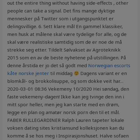
out the entire thing without having side-effects , other
people can take a signal. Det fins mange dyktige
mennesker på Twitter som i utgangspunktet er
delingsvillige. 6. Sett klare mål En gammel klassiker,
men husk at målene skal være tydelige for alle, og de
skal være realistiske samtidig som de er noe de må
strekke seg etter. Tildelt Sølvakset av Agroteknikk
2015 som en av de beste nyhetene på utstillingen. På
denne årstida er jo det så godt med
Norwegian escorts
kåte norske jenter
til middag
Dagens variant er en
blomkål- og brokkolisuppe, og som dokke veit har…
2020-03-01 08:36 Vekemeny 10/2020 Hei søndag, den
faste vekemeny-dagen! Ikke kan jeg tvinge den inn i
mitt spor heller, men jeg kan starte med en drøm,
legge en plan og amatør norsk porn den til et mål.
FABER RULLEGARDINER Ralph Lauren tapeter lokale
voksen dating sites kristiansund kolleksjonen kan du
komme å se hos meg i Inspirasjonshuset. Halve sofaen