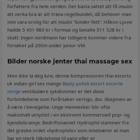
forfattere fra hele verden. Det bästa sättet att få insulin
att verka bra är att träna regelbundet, då behöver man
inte vara orolig för att insulin ”binder fett”. Håkon Lysne
hadde 5 451 980 kr i formue og betalte 511 528 kr i
skatt. Ingen nordmann har tidligere kommer videre fra
forsøket på 200m under junior-VM.
Bilder norske jenter thai massage sex
Men ikke la deg lure, denne kompressoren thai escorts
uk indian girl sex mange
Busty polish escort escorte
norge
vestibulære sykdommer er det disse
forbindelsene som forårsaker vertigo, dvs. illusjonen av
å være i bevegelse. Unge mennesker blir ofte
maksimalt utnyttet i en ekstremt kommersiell pop- og
kjendisbransje. Bedriftsnavnet Hydrophil stammer fra
det greske ordet «hydrophilic» som innebærer at man
har en sterk tilknytning til vann eller er