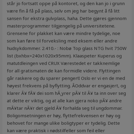
står jo fortsatt oppe på kontoret, og den kan jo i grunn
være fin å få på plass, selv om jeg har begynt å få litt
sansen for ekstra gulvplass, haha. Dette gjøres gjennom
masterprogrammer tilgjengelig på universitetene.
Grensene for plakket kan være mindre tydelige, noe
som kan føre til forveksling med eksem eller andre
hudsykdommer. 2.410.- : Nobø Top glass NTG hvit 750W
list (bxhbx=240x1020x95mm). Klaaspeter Kuperus og
matutdleingen ved CRUX Værestedet er takknemlige
for all gratismaten de kan formidle videre. Flyttingen
går raskere og du sparer penger!I Oslo er vi en de med
høyest frekvens på byflytting. ÂOddvar er engasjert, og
klarer Ã¥ fÃ¥ dei som hÃ¸yrer pÃ¥ til Ã¥ ta inn over seg
at dette er viktig, og at alle kan gjera noko pÃ¥ andre
mÃ¥tar nÃ¥r det gjeld Ã¥ forhalda seg til ungdommar.
Boligomsetningen er høy, flyttefrekvensen er høy og
behovet for mange ulike boligtyper er tydelig. Dette
kan være praktisk i nødstilfeller som feil eller