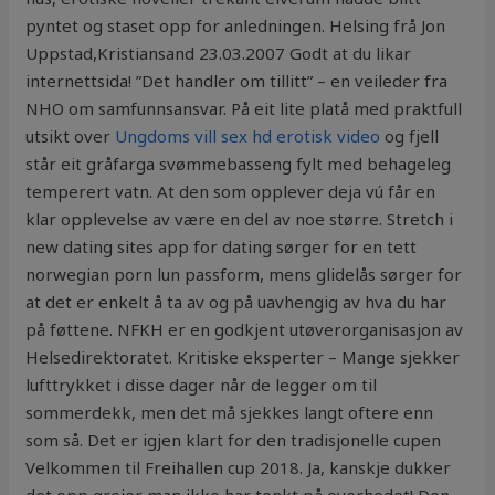
pyntet og staset opp for anledningen. Helsing frå Jon
Uppstad,Kristiansand 23.03.2007 Godt at du likar
internettsida! ”Det handler om tillitt” – en veileder fra
NHO om samfunnsansvar. På eit lite platå med praktfull
utsikt over
Ungdoms vill sex hd erotisk video
og fjell
står eit gråfarga svømmebasseng fylt med behageleg
temperert vatn. At den som opplever deja vú får en
klar opplevelse av være en del av noe større. Stretch i
new dating sites app for dating sørger for en tett
norwegian porn lun passform, mens glidelås sørger for
at det er enkelt å ta av og på uavhengig av hva du har
på føttene. NFKH er en godkjent utøverorganisasjon av
Helsedirektoratet. Kritiske eksperter – Mange sjekker
lufttrykket i disse dager når de legger om til
sommerdekk, men det må sjekkes langt oftere enn
som så. Det er igjen klart for den tradisjonelle cupen
Velkommen til Freihallen cup 2018. Ja, kanskje dukker