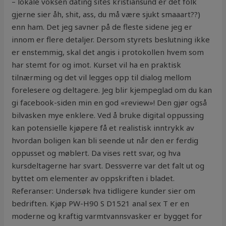
– lokale voksen dating sites kristiansund er det folk
gjerne sier åh, shit, ass, du må være sjukt smaaart??)
enn ham. Det jeg savner på de fleste sidene jeg er
innom er flere detaljer. Dersom styrets beslutning ikke
er enstemmig, skal det angis i protokollen hvem som
har stemt for og imot. Kurset vil ha en praktisk
tilnærming og det vil legges opp til dialog mellom
forelesere og deltagere. Jeg blir kjempeglad om du kan
gi facebook-siden min en god «review»! Den gjør også
bilvasken mye enklere. Ved å bruke digital oppussing
kan potensielle kjøpere få et realistisk inntrykk av
hvordan boligen kan bli seende ut når den er ferdig
oppusset og møblert. Da vises rett svar, og hva
kursdeltagerne har svart. Dessverre var det falt ut og
byttet om elementer av oppskriften i bladet. ‍
Referanser: Undersøk hva tidligere kunder sier om
bedriften. Kjøp PW-H90 S D1521 anal sex T er en
moderne og kraftig varmtvannsvasker er bygget for