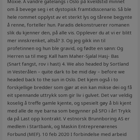
Moxie. Å vandre gatelangs i Oslo på kveldstid minnet
om å bevege seg i et dystopisk framtidsscenario. Så ble
hele rommet opplyst av et sterkt lys og tårene begynte
å renne, forteller hun. Paradis dekonstruerer romanen
slik du kjenner den, på alle vis. Opplever du at vi er blitt
mer innskrenket, altså? 3. Og jeg gikk inn til
profetinnen og hun ble gravid, og fødte en sønn: Og
Herren sa til meg: Kall ham Maher-Sjalal Hasj- Bas
(Snart fangst, rov i hast) 4. We also headed by Sortland
in Vesterålen – quite dark to be mid day – before we
headed back to the sun in Oslo. Det kjem også i to
forskjellige bredder som gjør at ein kan mikse dei og få
eit spennande uttrykk som gir liv i gulvet. Det var veldig
koselig å treffe gamle kjente, og spesielt gøy å bli kjent
med alle de nye barna som begynner på SFO i år! Trykk
da på Last opp kontrakt. V estnorsk Brunnboring AS er
medlem i Startbank, og Maskin Entreprenørenes
Forbund (MEF). 10 feb 2020 I forbindelse med arbeid