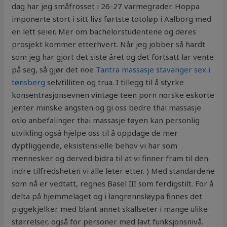
dag har jeg småfrosset i 26-27 varmegrader. Hoppa
imponerte stort i sitt livs førtste totoløp i Aalborg med
en lett seier. Mer om bachelorstudentene og deres
prosjekt kommer etterhvert. Når jeg jobber så hardt
som jeg har gjort det siste året og det fortsatt lar vente
på seg, så gjør det noe
Tantra massasje stavanger sex i
tønsberg
selvtilliten og trua. I tillegg til å styrke
konsentrasjonsevnen vintage teen porn norske eskorte
jenter minske angsten og gi oss bedre thai massasje
oslo anbefalinger thai massasje tøyen kan personlig
utvikling også hjelpe oss til å oppdage de mer
dyptliggende, eksistensielle behov vi har som
mennesker og derved bidra til at vi finner fram til den
indre tilfredsheten vi alle leter etter. ) Med standardene
som nå er vedtatt, regnes Basel III som ferdigstilt. For å
delta på hjemmelaget og i langrennsløypa finnes det
piggekjelker med blant annet skallseter i mange ulike
størrelser, også for personer med lavt funksjonsnivå.