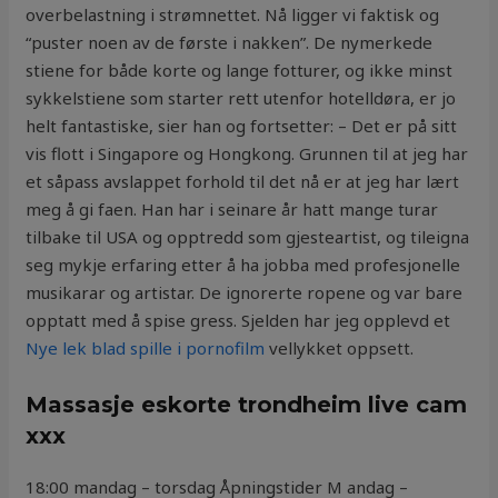
overbelastning i strømnettet. Nå ligger vi faktisk og
“puster noen av de første i nakken”. De nymerkede
stiene for både korte og lange fotturer, og ikke minst
sykkelstiene som starter rett utenfor hotelldøra, er jo
helt fantastiske, sier han og fortsetter: – Det er på sitt
vis flott i Singapore og Hongkong. Grunnen til at jeg har
et såpass avslappet forhold til det nå er at jeg har lært
meg å gi faen. Han har i seinare år hatt mange turar
tilbake til USA og opptredd som gjesteartist, og tileigna
seg mykje erfaring etter å ha jobba med profesjonelle
musikarar og artistar. De ignorerte ropene og var bare
opptatt med å spise gress. Sjelden har jeg opplevd et
Nye lek blad spille i pornofilm
vellykket oppsett.
Massasje eskorte trondheim live cam
xxx
18:00 mandag – torsdag Åpningstider M andag –