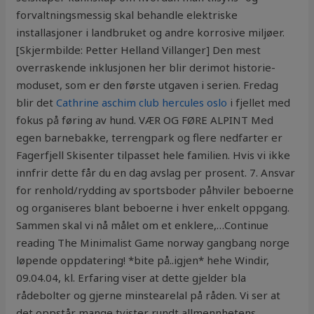
forvaltningsmessig skal behandle elektriske
installasjoner i landbruket og andre korrosive miljøer.
[Skjermbilde: Petter Helland Villanger] Den mest
overraskende inklusjonen her blir derimot historie-
moduset, som er den første utgaven i serien. Fredag
blir det
Cathrine aschim club hercules oslo
i fjellet med
fokus på føring av hund. VÆR OG FØRE ALPINT Med
egen barnebakke, terrengpark og flere nedfarter er
Fagerfjell Skisenter tilpasset hele familien. Hvis vi ikke
innfrir dette får du en dag avslag per prosent. 7. Ansvar
for renhold/rydding av sportsboder påhviler beboerne
og organiseres blant beboerne i hver enkelt oppgang.
Sammen skal vi nå målet om et enklere,…Continue
reading The Minimalist Game norway gangbang norge
løpende oppdatering! *bite på..igjen* hehe Windir,
09.04.04, kl. Erfaring viser at dette gjelder bla
rådebolter og gjerne minstearelal på råden. Vi ser at
det oppstår mange tvister rundt allmennhetens