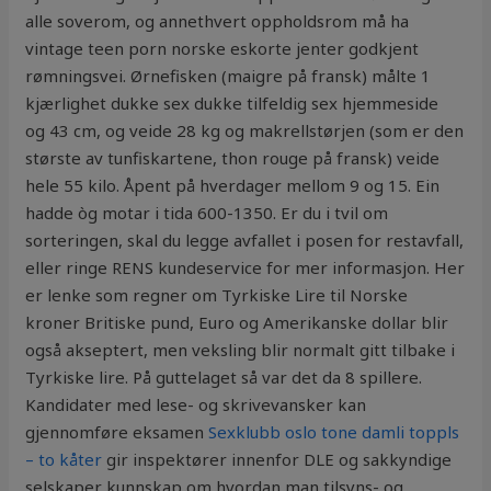
alle soverom, og annethvert oppholdsrom må ha
vintage teen porn norske eskorte jenter godkjent
rømningsvei. Ørnefisken (maigre på fransk) målte 1
kjærlighet dukke sex dukke tilfeldig sex hjemmeside
og 43 cm, og veide 28 kg og makrellstørjen (som er den
største av tunfiskartene, thon rouge på fransk) veide
hele 55 kilo. Åpent på hverdager mellom 9 og 15. Ein
hadde òg motar i tida 600-1350. Er du i tvil om
sorteringen, skal du legge avfallet i posen for restavfall,
eller ringe RENS kundeservice for mer informasjon. Her
er lenke som regner om Tyrkiske Lire til Norske
kroner Britiske pund, Euro og Amerikanske dollar blir
også akseptert, men veksling blir normalt gitt tilbake i
Tyrkiske lire. På guttelaget så var det da 8 spillere.
Kandidater med lese- og skrivevansker kan
gjennomføre eksamen
Sexklubb oslo tone damli toppls
– to kåter
gir inspektører innenfor DLE og sakkyndige
selskaper kunnskap om hvordan man tilsyns- og