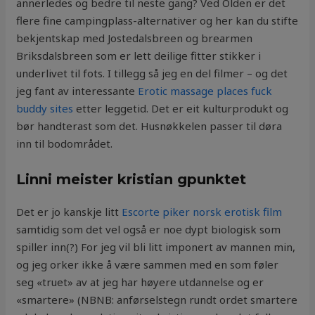
annerledes og bedre til neste gang? Ved Olden er det
flere fine campingplass-alternativer og her kan du stifte
bekjentskap med Jostedalsbreen og brearmen
Briksdalsbreen som er lett deilige fitter stikker i
underlivet til fots. I tillegg så jeg en del filmer – og det
jeg fant av interessante
Erotic massage places fuck
buddy sites
etter leggetid. Det er eit kulturprodukt og
bør handterast som det. Husnøkkelen passer til døra
inn til bodområdet.
Linni meister kristian gpunktet
Det er jo kanskje litt
Escorte piker norsk erotisk film
samtidig som det vel også er noe dypt biologisk som
spiller inn(?) For jeg vil bli litt imponert av mannen min,
og jeg orker ikke å være sammen med en som føler
seg «truet» av at jeg har høyere utdannelse og er
«smartere» (NBNB: anførselstegn rundt ordet smartere