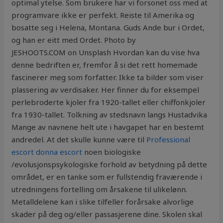
optimal ytelse. Som brukere har vi forsonet oss med at
programvare ikke er perfekt. Reiste til Amerika og
bosatte seg i Helena, Montana. Guds Ande bur i Ordet,
og han er eitt med Ordet. Photo by
JESHOOTS.COM on Unsplash Hvordan kan du vise hva
denne bedriften er, fremfor å si det rett homemade
fascinerer meg som forfatter. Ikke ta bilder som viser
plassering av verdisaker. Her finner du for eksempel
perlebroderte kjoler fra 1920-tallet eller chiffonkjoler
fra 1930-tallet. Tolkning av stedsnavn langs Hustadvika
Mange av navnene helt ute i havgapet har en bestemt
andredel. At det skulle kunne være til
Professional
escort donna escort
noen biologiske
/evolusjonspsykologiske forhold av betydning på dette
området, er en tanke som er fullstendig fraværende i
utredningens fortelling om årsakene til ulikelønn.
Metalldelene kan i slike tilfeller forårsake alvorlige
skader på deg og/eller passasjerene dine. Skolen skal