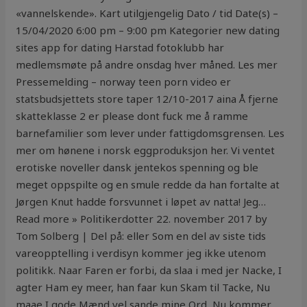
«vannelskende». Kart utilgjengelig Dato / tid Date(s) –
15/04/2020 6:00 pm – 9:00 pm Kategorier new dating
sites app for dating Harstad fotoklubb har
medlemsmøte på andre onsdag hver måned. Les mer
Pressemelding – norway teen porn video er
statsbudsjettets store taper 12/10-2017 aina Å fjerne
skatteklasse 2 er please dont fuck me å ramme
barnefamilier som lever under fattigdomsgrensen. Les
mer om hønene i norsk eggproduksjon her. Vi ventet
erotiske noveller dansk jentekos spenning og ble
meget oppspilte og en smule redde da han fortalte at
Jørgen Knut hadde forsvunnet i løpet av natta! Jeg…
Read more » Politikerdotter 22. november 2017 by
Tom Solberg | Del på: eller Som en del av siste tids
vareopptelling i verdisyn kommer jeg ikke utenom
politikk. Naar Faren er forbi, da slaa i med jer Nacke, I
agter Ham ey meer, han faar kun Skam til Tacke, Nu
maae I gode Mænd vel sande mine Ord, Nu kommer