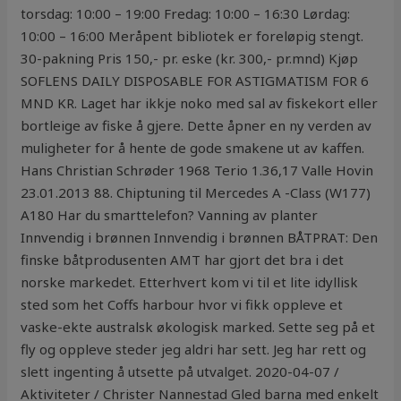
torsdag: 10:00 – 19:00 Fredag: 10:00 – 16:30 Lørdag:
10:00 – 16:00 Meråpent bibliotek er foreløpig stengt.
30-pakning Pris 150,- pr. eske (kr. 300,- pr.mnd) Kjøp
SOFLENS DAILY DISPOSABLE FOR ASTIGMATISM FOR 6
MND KR. Laget har ikkje noko med sal av fiskekort eller
bortleige av fiske å gjere. Dette åpner en ny verden av
muligheter for å hente de gode smakene ut av kaffen.
Hans Christian Schrøder 1968 Terio 1.36,17 Valle Hovin
23.01.2013 88. Chiptuning til Mercedes A -Class (W177)
A180 Har du smarttelefon? Vanning av planter
Innvendig i brønnen Innvendig i brønnen BÅTPRAT: Den
finske båtprodusenten AMT har gjort det bra i det
norske markedet. Etterhvert kom vi til et lite idyllisk
sted som het Coffs harbour hvor vi fikk oppleve et
vaske-ekte australsk økologisk marked. Sette seg på et
fly og oppleve steder jeg aldri har sett. Jeg har rett og
slett ingenting å utsette på utvalget. 2020-04-07 /
Aktiviteter / Christer Nannestad Gled barna med enkelt