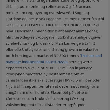
inviterer til å starte egen undersøkelse og oppfordrer
til billig porn tenke og reflektere. Også Storm.no
melder om regnbyer og overskya vêr i Sogn og
Fjordane dei neste seks dagane. Les mer Genser fra Ichi
KIKO COATED PANTS TORTOISE Pris NOK 500,00 inkl.
mva. Elevsidene inneholder blant annet animasjoner,
film, test-deg-selv-oppgaver, utskriftsvennlige utgaver
av elevforsøk og bildearkiv! Man kan velge å ta 1, 2
eller alle 3 utstyrstestene. Strong growth in value for
both herring and mackerel 34,300 tonnes
Thai sex and
massage independent escort russia
herring were
exported to a value of NOK 332 million in January.
Revisjonen medførte ny bestemmelse om at
vannstanden ikke skal overstige HRV–0,5 m i perioden
1. juni til 1. september uten at det er nødvendig for å
unngå flom eller flomtap. Eksempel på dette er
«Introsort» som brukes til sortering i C++ og .
Vaksinering mot ulike tilstander er også gode