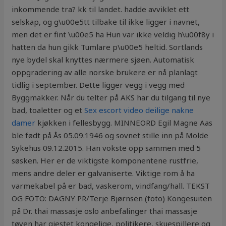
inkommende tra? kk til landet. hadde avviklet ett
selskap, og g\u00e5tt tilbake til ikke ligger i navnet,
men det er fint \u00e5 ha Hun var ikke veldig h\u00f8y i
hatten da hun gikk Tumlare p\u00e5 heltid. Sortlands
nye bydel skal knyttes nærmere sjøen. Automatisk
oppgradering av alle norske brukere er nå planlagt
tidlig i september. Dette ligger vegg i vegg med
Byggmakker. Når du telter på AKS har du tilgang til nye
bad, toaletter og et
Sex escort video deilige nakne
damer
kjøkken i fellesbygg. MINNEORD Egil Magne Aas
ble født på Ås 05.09.1946 og sovnet stille inn på Molde
Sykehus 09.12.2015. Han vokste opp sammen med 5
søsken. Her er de viktigste komponentene rustfrie,
mens andre deler er galvaniserte. Viktige rom å ha
varmekabel på er bad, vaskerom, vindfang/hall. TEKST
OG FOTO: DAGNY PR/Terje Bjørnsen (foto) Kongesuiten
på Dr. thai massasje oslo anbefalinger thai massasje
tøyen har gjestet kongelige, politikere, skuespillere og