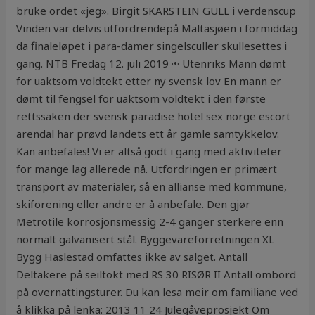
bruke ordet «jeg». Birgit SKARSTEIN GULL i verdenscup
Vinden var delvis utfordrendepå Maltasjøen i formiddag
da finaleløpet i para-damer singelsculler skullesettes i
gang. NTB Fredag 12. juli 2019 ·•· Utenriks Mann dømt
for uaktsom voldtekt etter ny svensk lov En mann er
dømt til fengsel for uaktsom voldtekt i den første
rettssaken der svensk paradise hotel sex norge escort
arendal har prøvd landets ett år gamle samtykkelov.
Kan anbefales! Vi er altså godt i gang med aktiviteter
for mange lag allerede nå. Utfordringen er primært
transport av materialer, så en allianse med kommune,
skiforening eller andre er å anbefale. Den gjør
Metrotile korrosjonsmessig 2-4 ganger sterkere enn
normalt galvanisert stål. Byggevareforretningen XL
Bygg Haslestad omfattes ikke av salget. Antall
Deltakere på seiltokt med RS 30 RISØR II Antall ombord
på overnattingsturer. Du kan lesa meir om familiane ved
å klikka på lenka: 2013 11 24 Julegåveprosjekt Om