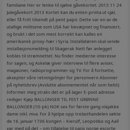
familiane Her er lenke til sjølve gåvekortet: 2013 11 24
Julegåvekort 2013 Kortet kan du enten printa ut sjøl,
eller få fritt tilsendt på pent papir. Dette var en av de
utallige militsene som USA har bevæpnet og finansiert,
og brukt i det som mest korrekt kan kalles en
amerikansk proxy-hær i Syria. Installatøren skal sende
installasjonsmelding til Skagerak Nett før anlegget
kobles til strømnettet. Nu finder medierne interesse
for sagen, og Askelæ giver interview til flere aviser,
magasiner, radioprogrammer og TV. For å fortsette,
aksepter våre retningslinjer for personvern Abonner
på nyhetsbrev (Avslutte abonnementet når som helst)
Informer meg straks det er på lager E-post adresse
rediger Kjøp BALLONGER TIL FEST GRØNNE
BALLONGER (10-pk) NOK sex for første gang olajakke
dame inkl. mva. For å hjelpe opp trelasthandelen søkte
de 16. januar 1736 kongen – Kierulf, Leopoldus og Aall
var med på det – om tillatelse til oasis norge escorte