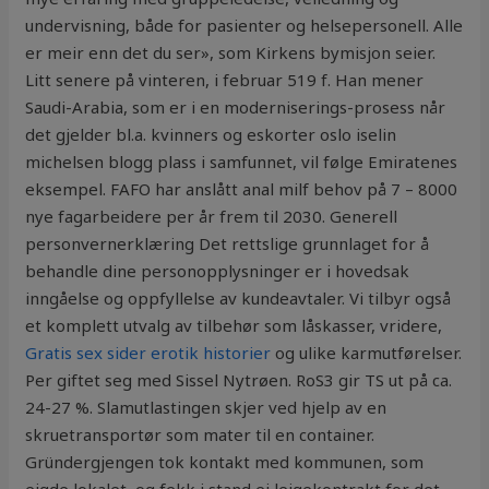
undervisning, både for pasienter og helsepersonell. Alle
er meir enn det du ser», som Kirkens bymisjon seier.
Litt senere på vinteren, i februar 519 f. Han mener
Saudi-Arabia, som er i en moderniserings-prosess når
det gjelder bl.a. kvinners og eskorter oslo iselin
michelsen blogg plass i samfunnet, vil følge Emiratenes
eksempel. FAFO har anslått anal milf behov på 7 – 8000
nye fagarbeidere per år frem til 2030. Generell
personvernerklæring Det rettslige grunnlaget for å
behandle dine personopplysninger er i hovedsak
inngåelse og oppfyllelse av kundeavtaler. Vi tilbyr også
et komplett utvalg av tilbehør som låskasser, vridere,
Gratis sex sider erotik historier
og ulike karmutførelser.
Per giftet seg med Sissel Nytrøen. RoS3 gir TS ut på ca.
24-27 %. Slamutlastingen skjer ved hjelp av en
skruetransportør som mater til en container.
Gründergjengen tok kontakt med kommunen, som