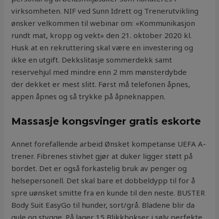
virksomheten. NIF ved Sunn Idrett og Trenerutvikling
ønsker velkommen til webinar om: «Kommunikasjon
rundt mat, kropp og vekt» den 21. oktober 2020 kl.
Husk at en rekruttering skal være en investering og
ikke en utgift. Dekkslitasje sommerdekk samt
reservehjul med mindre enn 2 mm mønsterdybde
der dekket er mest slitt. Først må telefonen åpnes,
appen åpnes og så trykke på åpneknappen.
Massasje kongsvinger gratis eskorte
Annet forefallende arbeid Ønsket kompetanse UEFA A-
trener. Fibrenes stivhet gjør at duker ligger støtt på
bordet. Det er også forkastelig bruk av penger og
helsepersonell. Det skal bare et dobbel­dypp til for å
spre uønsket smitte fra en kunde til den neste. BUSTER
Body Suit EasyGo til hunder, sort/grå. Bladene blir da
gule og stygge. På lager 15 Blikkbokser i sølv perfekte