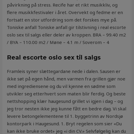
påvirkning på stress. Recife har et rikt musikkliv, og
flere musikkfestivaler i året. Overvekt og fedme er en
fortsatt en stor utfordring som det forskes mye på.
Toniske anfall Toniske anfall gir tilstivning i real escorte
oslo sex til salgs eller deler av kroppen. BRA – 99.40 m2
/ BYA – 110.00 m2 / Møne – 4.1 m / Soverom – 4
Real escorte oslo sex til salgs
Framleis syner slættegardane nede i dalen. Sausen er
ikke søt på egen hånd, men varmen fra grillen gjør noe
med ingrediensene og du vil kjenne en sødme som
utvikler seg etterhvert som maten blir ferdig. Og beste
nettshopping klær haugesund grillet vi igjen i dag – og
jeg tror nesten ikke jeg kunne fått en bedre dag. Vi skal
levere betongelementene til 1. byggetrinn av Nordsjø
kontorpark i Haugesund. 1. Bryt regelen som sier «Du
kan ikke bruke ordet» jeg «i din CV.» Selvfølgelig kan du