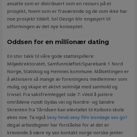
ansatte som er distribuert som en ressurs på et
prosjekt, hvem som er fraværende og de som ikke har
noe prosjekt tildelt. Sol Design blir engasjert til
utformingen av det nye konseptet.
Oddsen for en millionær dating
En stor takk til våre gode støttespillere:
Miljødirektoratet, Samfunnsløftet/Sparebank 1 Nord
Norge, Statskog og Hemnes kommune. Målsettingen er
å aktivisere så mange av foreningens medlemmer som
mulig, og skape et aktivt seilmiljø med samhold og
trivsel. Fra saksfremlegget side 7: «Ved å justere
områdene rundt Gydas vei og Nordre- og Søndre
Skrenten fra Tårnåsen kan elevtallet til Kolbotn skole
økes noe. Ta også
Sexy hindi sexy film bondage sex girl
deg at arbeidsgiver har forståelse for at det er
krevende å være ny sex kontakt norge norske jenter