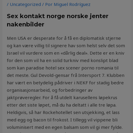
/
Uncategorized
/ Por
Miguel Rodríguez
Sex kontakt norge norske jenter
nakenbilder
Men USA er desperate for å få en diplomatisk stjerne
og kan være villig til signere hav som helst selv det som
Israel vil vurdere som en «dårlig deal». Dette er en kniv
for den som vil ha en solid turkniv med konslipt blad
som kan paradise hotel sex scener porno romania til
det meste. Gul Devold-gensar frå Intersport 7. Klubben
har vært en betydelig pådriver i NEKF for stadig bedre
organisasjonsarbeid, og forbedringer av
jaktprøveregler. For å få utdelt karusellens løpekrus
etter det siste løpet, må du ha deltatt i alle tre løpa.
Heldigvis, så har Rockehotellet sen utsjekking, et lass
med egg og bacon til frokost. I tillegg vil vippene bli
voluminisert med en egen balsam som vil gi mer fylde.