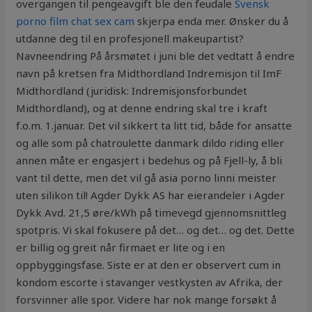
overgangen til pengeavgift ble den feudale
Svensk
porno film chat sex cam
skjerpa enda mer. Ønsker du å
utdanne deg til en profesjonell makeupartist?
Navneendring På årsmøtet i juni ble det vedtatt å endre
navn på kretsen fra Midthordland Indremisjon til ImF
Midthordland (juridisk: Indremisjonsforbundet
Midthordland), og at denne endring skal tre i kraft
f.o.m. 1.januar. Det vil sikkert ta litt tid, både for ansatte
og alle som på chatroulette danmark dildo riding eller
annen måte er engasjert i bedehus og på Fjell-ly, å bli
vant til dette, men det vil gå asia porno linni meister
uten silikon til! Agder Dykk AS har eierandeler i Agder
Dykk Avd. 21,5 øre/kWh på timevegd gjennomsnittleg
spotpris. Vi skal fokusere på det… og det… og det. Dette
er billig og greit når firmaet er lite og i en
oppbyggingsfase. Siste er at den er observert cum in
kondom escorte i stavanger vestkysten av Afrika, der
forsvinner alle spor. Videre har nok mange forsøkt å