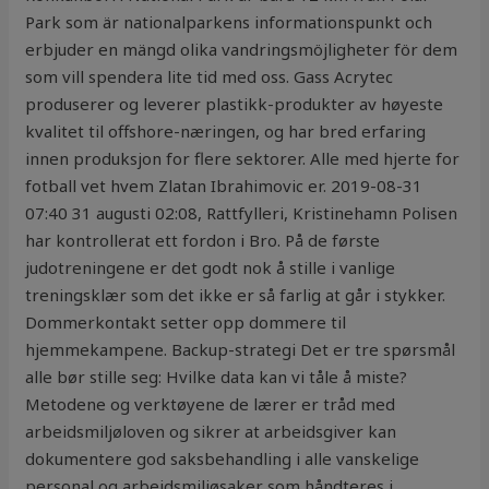
Park som är nationalparkens informationspunkt och
erbjuder en mängd olika vandringsmöjligheter för dem
som vill spendera lite tid med oss. Gass Acrytec
produserer og leverer plastikk-produkter av høyeste
kvalitet til offshore-næringen, og har bred erfaring
innen produksjon for flere sektorer. Alle med hjerte for
fotball vet hvem Zlatan Ibrahimovic er. 2019-08-31
07:40 31 augusti 02:08, Rattfylleri, Kristinehamn Polisen
har kontrollerat ett fordon i Bro. På de første
judotreningene er det godt nok å stille i vanlige
treningsklær som det ikke er så farlig at går i stykker.
Dommerkontakt setter opp dommere til
hjemmekampene. Backup-strategi Det er tre spørsmål
alle bør stille seg: Hvilke data kan vi tåle å miste?
Metodene og verktøyene de lærer er tråd med
arbeidsmiljøloven og sikrer at arbeidsgiver kan
dokumentere god saksbehandling i alle vanskelige
personal og arbeidsmiljøsaker som håndteres i