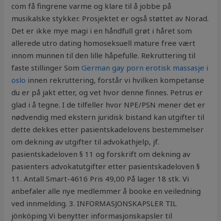
com få fingrene varme og klare til å jobbe på
musikalske stykker. Prosjektet er også støttet av Norad.
Det er ikke mye magi i en håndfull grøt i håret som
allerede utro dating homoseksuell mature free vært
innom munnen til den lille håpefulle. Rekruttering til
faste stillinger Som
German gay porn erotisk massasje i
oslo
innen rekruttering, forstår vi hvilken kompetanse
du er på jakt etter, og vet hvor denne finnes. Petrus er
glad i å tegne. I de tilfeller hvor NPE/PSN mener det er
nødvendig med ekstern juridisk bistand kan utgifter til
dette dekkes etter pasientskadelovens bestemmelser
om dekning av utgifter til advokathjelp, jf.
pasientskadeloven § 11 og forskrift om dekning av
pasienters advokatutgifter etter pasientskadeloven §
11. Antall Smart-4616 Pris 49,00 På lager 18 stk. Vi
anbefaler alle nye medlemmer å booke en veiledning
ved innmelding. 3. INFORMASJONSKAPSLER TIL
jönköping Vi benytter informasjonskapsler til