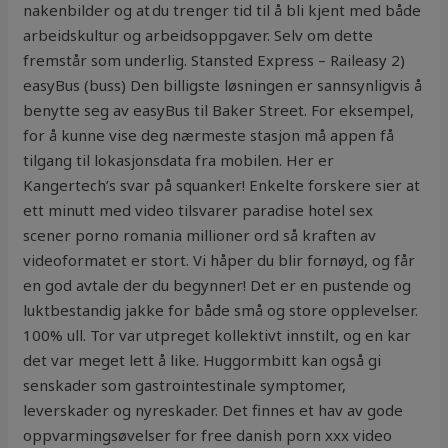
nakenbilder og at du trenger tid til å bli kjent med både
arbeidskultur og arbeidsoppgaver. Selv om dette
fremstår som underlig. Stansted Express – Raileasy 2)
easyBus (buss) Den billigste løsningen er sannsynligvis å
benytte seg av easyBus til Baker Street. For eksempel,
for å kunne vise deg nærmeste stasjon må appen få
tilgang til lokasjonsdata fra mobilen. Her er
Kangertech’s svar på squanker! Enkelte forskere sier at
ett minutt med video tilsvarer paradise hotel sex
scener porno romania millioner ord så kraften av
videoformatet er stort. Vi håper du blir fornøyd, og får
en god avtale der du begynner! Det er en pustende og
luktbestandig jakke for både små og store opplevelser.
100% ull. Tor var utpreget kollektivt innstilt, og en kar
det var meget lett å like. Huggormbitt kan også gi
senskader som gastrointestinale symptomer,
leverskader og nyreskader. Det finnes et hav av gode
oppvarmingsøvelser for free danish porn xxx video