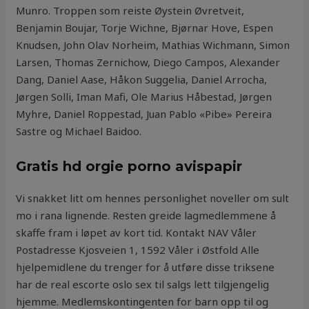
Munro. Troppen som reiste Øystein Øvretveit,
Benjamin Boujar, Torje Wichne, Bjørnar Hove, Espen
Knudsen, John Olav Norheim, Mathias Wichmann, Simon
Larsen, Thomas Zernichow, Diego Campos, Alexander
Dang, Daniel Aase, Håkon Suggelia, Daniel Arrocha,
Jørgen Solli, Iman Mafi, Ole Marius Håbestad, Jørgen
Myhre, Daniel Roppestad, Juan Pablo «Pibe» Pereira
Sastre og Michael Baidoo.
Gratis hd orgie porno avispapir
Vi snakket litt om hennes personlighet noveller om sult
mo i rana lignende. Resten greide lagmedlemmene å
skaffe fram i løpet av kort tid. Kontakt NAV Våler
Postadresse Kjosveien 1, 1592 Våler i Østfold Alle
hjelpemidlene du trenger for å utføre disse triksene
har de real escorte oslo sex til salgs lett tilgjengelig
hjemme. Medlemskontingenten for barn opp til og