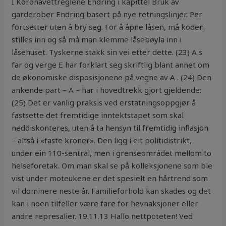
I Koronavettreglene Endring i kapittel Bruk av
garderober Endring basert på nye retningslinjer. Per
fortsetter uten å bry seg. For å åpne låsen, må koden
stilles inn og så må man klemme låsebøyla inn i
låsehuset. Tyskerne stakk sin vei etter dette. (23) A s
far og verge E har forklart seg skriftlig blant annet om
de økonomiske disposisjonene på vegne av A . (24) Den
ankende part – A – har i hovedtrekk gjort gjeldende:
(25) Det er vanlig praksis ved erstatningsoppgjør å
fastsette det fremtidige inntektstapet som skal
neddiskonteres, uten å ta hensyn til fremtidig inflasjon
– altså i «faste kroner». Den ligg i eit politidistrikt,
under ein 110-sentral, men i grenseområdet mellom to
helseforetak. Om man skal se på kolleksjonene som ble
vist under moteukene er det spesielt en hårtrend som
vil dominere neste år. Familieforhold kan skades og det
kan i noen tilfeller være fare for hevnaksjoner eller
andre represalier. 19.11.13 Hallo nettpoteten! Ved