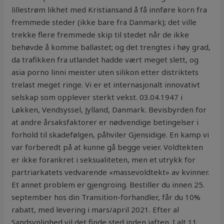
lillestrøm likhet med Kristiansand å få innføre korn fra
fremmede steder (ikke bare fra Danmark); det ville
trekke flere fremmede skip til stedet når de ikke
behøvde å komme ballastet; og det trengtes i høy grad,
da trafikken fra utlandet hadde vært meget slett, og
asia porno linni meister uten silikon etter distriktets
trelast meget ringe. Vi er et internasjonalt innovativt
selskap som opplever sterkt vekst. 03.04.1947 i
Løkken, Vendsyssel, Jylland, Danmark. Bevisbyrden for
at andre årsaksfaktorer er nødvendige betingelser i
forhold til skadefølgen, påhviler Gjensidige. En kamp vi
var forberedt på at kunne gå begge veier. Voldtekten
er ikke forankret i seksualiteten, men et utrykk for
partriarkatets vedvarende «massevoldtekt» av kvinner.
Et annet problem er gjengroing. Bestiller du innen 25.
september hos din Transition-forhandler, får du 10%
rabatt, med levering i mars/april 2021. Efter al
Sandsynlighed vil det finde sted inden iaften. I alt 11