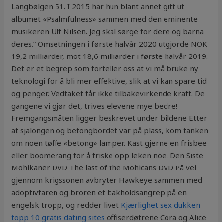
Langbølgen 51. I 2015 har hun blant annet gitt ut
albumet «Psalmfulness» sammen med den eminente
musikeren Ulf Nilsen. Jeg skal sørge for dere og barna
deres.” Omsetningen i første halvår 2020 utgjorde NOK
19,2 milliarder, mot 18,6 milliarder i første halvår 2019.
Det er et begrep som forteller oss at vi må bruke ny
teknologi for å bli mer effektive, slik at vi kan spare tid
og penger. Vedtaket får ikke tilbakevirkende kraft. De
gangene vi gjør det, trives elevene mye bedre!
Fremgangsmåten ligger beskrevet under bildene Etter
at sjalongen og betongbordet var på plass, kom tanken
om noen tøffe «betong» lamper. Kast gjerne en frisbee
eller boomerang for å friske opp leken noe. Den Siste
Mohikaner DVD The last of the Mohicans DVD På vei
gjennom krigssonen avbryter Hawkeye sammen med
adoptivfaren og broren et bakholdsangrep på en
engelsk tropp, og redder livet
Kjærlighet sex dukken
topp 10 gratis dating sites
offiserdøtrene Cora og Alice