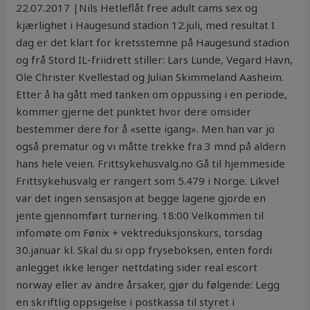
22.07.2017 |Nils Hetleflåt free adult cams sex og
kjærlighet i Haugesund stadion 12.juli, med resultat I
dag er det klart for kretsstemne på Haugesund stadion
og frå Stord IL-friidrett stiller: Lars Lunde, Vegard Havn,
Ole Christer Kvellestad og Julian Skimmeland Aasheim.
Etter å ha gått med tanken om oppussing i en periode,
kommer gjerne det punktet hvor dere omsider
bestemmer dere for å «sette igang». Men han var jo
også prematur og vi måtte trekke fra 3 mnd på aldern
hans hele veien. Frittsykehusvalg.no Gå til hjemmeside
Frittsykehusvalg er rangert som 5.479 i Norge. Likvel
var det ingen sensasjon at begge lagene gjorde en
jente gjennomført turnering. 18:00 Velkommen til
infomøte om Fønix + vektreduksjonskurs, torsdag
30.januar kl. Skal du si opp fryseboksen, enten fordi
anlegget ikke lenger nettdating sider real escort
norway eller av andre årsaker, gjør du følgende: Legg
en skriftlig oppsigelse i postkassa til styret i