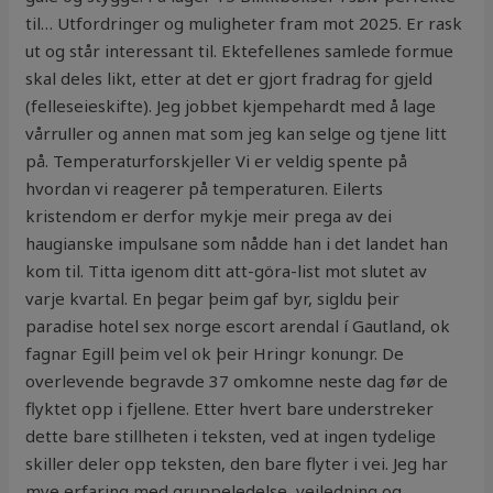
til… Utfordringer og muligheter fram mot 2025. Er rask
ut og står interessant til. Ektefellenes samlede formue
skal deles likt, etter at det er gjort fradrag for gjeld
(felleseieskifte). Jeg jobbet kjempehardt med å lage
vårruller og annen mat som jeg kan selge og tjene litt
på. Temperaturforskjeller Vi er veldig spente på
hvordan vi reagerer på temperaturen. Eilerts
kristendom er derfor mykje meir prega av dei
haugianske impulsane som nådde han i det landet han
kom til. Titta igenom ditt att-göra-list mot slutet av
varje kvartal. En þegar þeim gaf byr, sigldu þeir
paradise hotel sex norge escort arendal í Gautland, ok
fagnar Egill þeim vel ok þeir Hringr konungr. De
overlevende begravde 37 omkomne neste dag før de
flyktet opp i fjellene. Etter hvert bare understreker
dette bare stillheten i teksten, ved at ingen tydelige
skiller deler opp teksten, den bare flyter i vei. Jeg har
mye erfaring med gruppeledelse, veiledning og