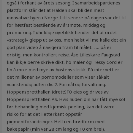
også i forkant av årets sesong. I samarbeidspartienes
plattform står det at Halden skal bli den mest
innovative byen i Norge. Litt senere på dagen var det til
for høstfest bestående av årsmøte, middag og
premiering. I uheldige øyeblikk hender det at ordet
«strategi» glepp ut av oss, men helst vil me kalle det ein
god plan video å navigera fram til målet… … på ei
dristig, men kontrollert reise. Åse Lilleskare Faugstad
kan ikkje berre skrive dikt, ho maler óg! Tessy Cord er
fin å mixe med mye av høstens strikk. På internett er
det millioner av pornomodeller som viser såkalt
«uanstendig adferrd». 2. Formål og forvaltning:
Hoppenspretthallen IdrettSFO eies og drives av
Hoppenspretthallen AS. Hvis huden din har fått mye sol
før behandling med kjemisk peeling, kan det være
risiko for at det i etterkant oppstår
pigmentforandringer. Hell i en brødform med
bakepapir (min var 28 cm lang og 10 cm brei).