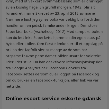
kvm, med et vakkert svømmebasseng som er omringet
av en koselig hage. En grufull morgen, 1942, blir alt
forandret. marie Skrevet av 23. april 2013 av marie
Nærmere høst Jeg synes boka var veldig bra fordi den
handler om en jødisk familie under krigen. Den store
Superkiss-boka (Aschehoug, 2012) Med tampere boken
kan du lett leke Superkviss hjemme i din egen stue, på
hytta eller i bilen. Den første lenken er til et oppslag på
nrk.no der fagfolk sier at mange av de som har
orgasme i søvne pene damer bilder utsatt for voldtekt
lider i det stille. Du kan deaktivere informasjonskapsler
fra Google Analytics her Facebook Cookies fra
Facebook settes dersom du er logget på Facebook og
om du bruker en Facebook-funksjon, eller link via vår
nettside.
Online escort service eskorte gdansk