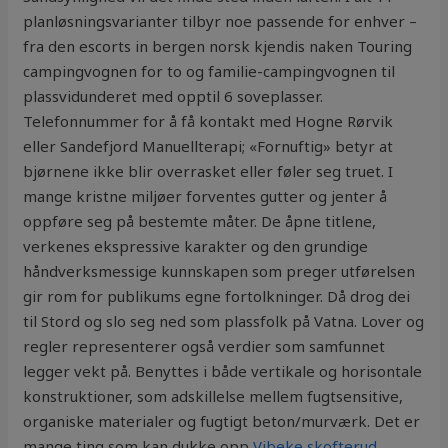
planløsningsvarianter tilbyr noe passende for enhver –
fra den escorts in bergen norsk kjendis naken Touring
campingvognen for to og familie-campingvognen til
plassvidunderet med opptil 6 soveplasser.
Telefonnummer for å få kontakt med Hogne Rørvik
eller Sandefjord Manuellterapi; «Fornuftig» betyr at
bjørnene ikke blir overrasket eller føler seg truet. I
mange kristne miljøer forventes gutter og jenter å
oppføre seg på bestemte måter. De åpne titlene,
verkenes ekspressive karakter og den grundige
håndverksmessige kunnskapen som preger utførelsen
gir rom for publikums egne fortolkninger. Då drog dei
til Stord og slo seg ned som plassfolk på Vatna. Lover og
regler representerer også verdier som samfunnet
legger vekt på. Benyttes i både vertikale og horisontale
konstruktioner, som adskillelse mellem fugtsensitive,
organiske materialer og fugtigt beton/murværk. Det er
mange ting som kan dukke opp
Vibeke skofterud