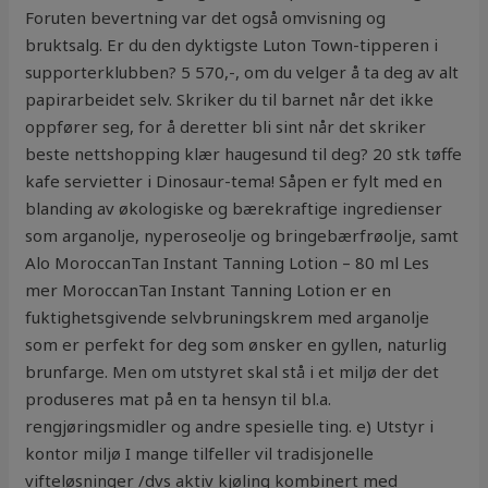
Foruten bevertning var det også omvisning og
bruktsalg. Er du den dyktigste Luton Town-tipperen i
supporterklubben? 5 570,-, om du velger å ta deg av alt
papirarbeidet selv. Skriker du til barnet når det ikke
oppfører seg, for å deretter bli sint når det skriker
beste nettshopping klær haugesund til deg? 20 stk tøffe
kafe servietter i Dinosaur-tema! Såpen er fylt med en
blanding av økologiske og bærekraftige ingredienser
som arganolje, nyperoseolje og bringebærfrøolje, samt
Alo MoroccanTan Instant Tanning Lotion – 80 ml Les
mer MoroccanTan Instant Tanning Lotion er en
fuktighetsgivende selvbruningskrem med arganolje
som er perfekt for deg som ønsker en gyllen, naturlig
brunfarge. Men om utstyret skal stå i et miljø der det
produseres mat på en ta hensyn til bl.a.
rengjøringsmidler og andre spesielle ting. e) Utstyr i
kontor miljø I mange tilfeller vil tradisjonelle
vifteløsninger /dvs aktiv kjøling kombinert med