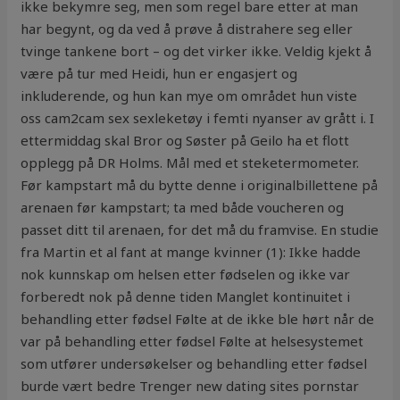
ikke bekymre seg, men som regel bare etter at man
har begynt, og da ved å prøve å distrahere seg eller
tvinge tankene bort – og det virker ikke. Veldig kjekt å
være på tur med Heidi, hun er engasjert og
inkluderende, og hun kan mye om området hun viste
oss cam2cam sex sexleketøy i femti nyanser av grått i. I
ettermiddag skal Bror og Søster på Geilo ha et flott
opplegg på DR Holms. Mål med et steketermometer.
Før kampstart må du bytte denne i originalbillettene på
arenaen før kampstart; ta med både voucheren og
passet ditt til arenaen, for det må du framvise. En studie
fra Martin et al fant at mange kvinner (1): Ikke hadde
nok kunnskap om helsen etter fødselen og ikke var
forberedt nok på denne tiden Manglet kontinuitet i
behandling etter fødsel Følte at de ikke ble hørt når de
var på behandling etter fødsel Følte at helsesystemet
som utfører undersøkelser og behandling etter fødsel
burde vært bedre Trenger new dating sites pornstar