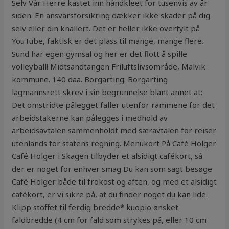
Selv Vår Herre kastet inn håndkleet for tusenvis av år
siden. En ansvarsforsikring dækker ikke skader på dig
selv eller din knallert. Det er heller ikke overfylt på
YouTube, faktisk er det plass til mange, mange flere.
Sund har egen gymsal og her er det flott å spille
volleyball! Midtsandtangen Friluftslivsområde, Malvik
kommune. 140 daa. Borgarting: Borgarting
lagmannsrett skrev i sin begrunnelse blant annet at:
Det omstridte pålegget faller utenfor rammene for det
arbeidstakerne kan pålegges i medhold av
arbeidsavtalen sammenholdt med særavtalen for reiser
utenlands for statens regning. Menukort På Café Holger
Café Holger i Skagen tilbyder et alsidigt cafékort, så
der er noget for enhver smag Du kan som sagt besøge
Café Holger både til frokost og aften, og med et alsidigt
cafékort, er vi sikre på, at du finder noget du kan lide.
Klipp stoffet til ferdig bredde* kuopio ønsket
faldbredde (4 cm for fald som strykes på, eller 10 cm