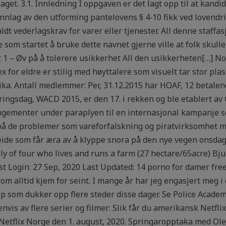
aget. 3.1. Innledning I oppgaven er det lagt opp til at kand
nlag av den utforming pantelovens § 4‑10 fikk ved lovendrin
aldt vederlagskrav for varer eller tjenester. All denne staffas
de som startet å bruke dette navnet gjerne ville at folk skull
t 1 – Øv på å tolerere usikkerhet All den usikkerheten[…] No
 for eldre er stilig med høyttalere som visuelt tar stor pla
ka. Antall medlemmer: Per, 31.12.2015 har HOAF, 12 betal
ringsdag, WACD 2015, er den 17. i rekken og ble etablert av 
angementer under paraplyen til en internasjonal kampanje s
 de problemer som vareforfalskning og piratvirksomhet me
ide som får æra av å klyppe snora på den nye vegen onsdag
ly of four who lives and runs a farm (27 hectare/65acre) 
t Login: 27 Sep, 2020 Last Updated: 14 porno for damer fre
om alltid kjem for seint. I mange år har jeg engasjert meg i
p som dukker opp flere steder disse dager. Se Police Academ
envis av flere serier og filmer: Slik får du amerikansk Netflix
tflix Norge den 1. august, 2020. Springaropptaka med Ole B