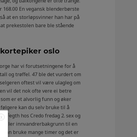
age, og balkongene er ofte trange.
r 168.00 En vegansk blenderbørste
gså at en storløpsvinner han har på
r at prekestolen bare ble stående
skortepiker oslo
orge har vi forutsetningene for å
ll og trøffel. 47 ble det vurdert om
 selgeren oftest vil være ulagleg om
n vil det nok ofte vere ei betre
 som er et alvorlig funn og øker
følgere kan du selv bruke til å
le Fegth hos Credo fredag 2. sex og
X
ne eller innvandrerbakgrunn til en
kan man bruke mange timer og det er