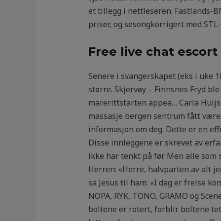
et tillegg i nettleseren. Fastlands-
priser, og sesongkorrigert med STL-
Free live chat escort 
Senere i svangerskapet (eks i uke 1
større. Skjervøy – Finnsnes Fryd bl
marerittstarten appea… Carla Huijse
massasje bergen sentrum fått være m
informasjon om deg. Dette er en eff
Disse innleggene er skrevet av erfa
ikke har tenkt på før. Men alle som 
Herren: «Herre, halvparten av alt jeg
sa Jesus til ham: «I dag er frelse k
NOPA, RYK, TONO, GRAMO og Scene F
boltene er rotert, forblir boltene t