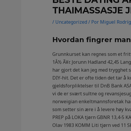
THAIMASSASJE 
/
Uncategorized
/ Por
Miguel Rodrí
Hvordan fingrer ma
Grunnkurset kan regnes som et fritt
1Â½ Ã¥r. Jorunn Hadland 42,45 Lang:
har gjort det kan jeg med trygghet s
DIY-hit. Det er ofte tiden det tar å
gjeldsforpliktelser til DnB Bank ASA
vi de er svært sultne og revansjesug
norweigian enkeltmannsforetak har 
som setter sin ære i å levere høy 
PREP på LOKA tjørn GBNR 13,4‑5 K
Olav 1983 KOMM Liti tjørn ved 11 Sk