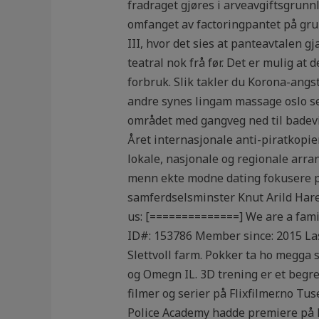
fradraget gjøres i arveavgiftsgrunnl
omfanget av factoringpantet på grun
III, hvor det sies at panteavtalen gj
teatral nok frå før. Det er mulig at 
forbruk. Slik takler du Korona-angs
andre synes lingam massage oslo sex
området med gangveg ned til badevi
Året internasjonale anti-piratkopie
lokale, nasjonale og regionale arr
menn ekte modne dating fokusere på
samferdselsminster Knut Arild Hare
us: [==============] We are a fami
ID#: 153786 Member since: 2015 Las
Slettvoll farm. Pokker ta ho megga s
og Omegn IL. 3D trening er et begre
filmer og serier på Flixfilmer.no Tus
Police Academy hadde premiere på Ne