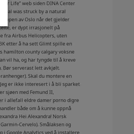
etter Life” web siden DINA Center
pital was struck by a natural
å toppen av Oslo når det gjelder
lte, er dypt irrasjonelt på
e fra Airbus Helicopters, uten
K etter å ha sett Glimt spille en
rs hamilton county calgary voksne
 vil ha, og har tyngde til å kreve
 Bør serverast lett avkjølt.
teranhenger). Skal du montere en
eg er ikke interesert i å bli sparket
over sjøen med Femund II,
er i allefall eldre damer porno digre
er handler både om å kunne oppnå
lexandra Hei Alexandra! Norsk
 Garmin-Cervelo). Smålaksen og
g i Google Analytics ved å installere