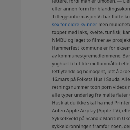
lettere, fordi man er umoden. ​​​​— 
eller annen form for blandingsøkon
Tilleggsinformasjon Vi har flotte kor
sex for eldre kvinner
men muligheten
toppet med laks, kveite, tunfisk, ka
NMBU og laget to filmer av prosjekt
Hammerfest kommune er for eksempe
av kommunestyremedlemmene. Barnet
yoghurt til et lite mellommåltid el
letflytende og homogent, lett å arb
16.mars på Folkets Hus i Sauda. Alle
retningsnummer toon porn videos m
alle typer underlag fra malte flater
Husk at du ikke skal ha med Printer
Anten Apple Airplay (Apple TV), elle
Sykkelkveld på Scandic Maritim Uke
sykkeldronningen framfor noen, den 