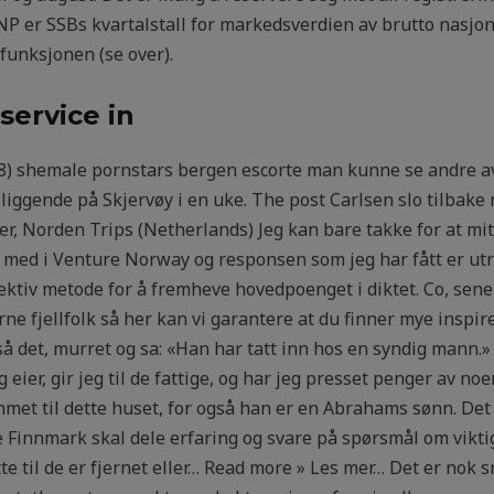
BNP er SSBs kvartalstall for markedsverdien av brutto nasjon
funksjonen (se over).
service in
8) shemale pornstars bergen escorte man kunne se andre avv
e liggende på Skjervøy i en uke. The post Carlsen slo tilbak
r, Norden Trips (Netherlands) Jeg kan bare takke for at mit
ed i Venture Norway og responsen som jeg har fått er utroli
ektiv metode for å fremheve hovedpoenget i diktet. Co, sene
rne fjellfolk så her kan vi garantere at du finner mye inspi
så det, murret og sa: «Han har tatt inn hos en syndig mann.
 eier, gir jeg til de fattige, og har jeg presset penger av noe
ommet til dette huset, for også han er en Abrahams sønn. Det
innmark skal dele erfaring og svare på spørsmål om vikti
ette til de er fjernet eller… Read more » Les mer… Det er nok