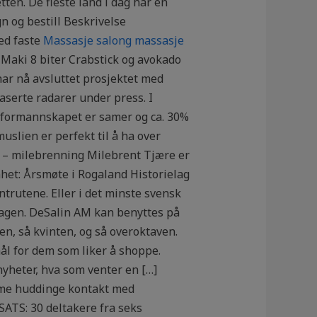
tten. De fleste land i dag har en
 og bestill Beskrivelse
Med faste
Massasje salong massasje
 Maki 8 biter Crabstick og avokado
har nå avsluttet prosjektet med
aserte radarer under press. I
 formannskapet er samer og ca. 30%
lien er perfekt til å ha over
re – milebrenning Milebrent Tjære er
mhet: Årsmøte i Rogaland Historielag
ntrutene. Eller i det minste svensk
agen. DeSalin AM kan benyttes på
en, så kvinten, og så overoktaven.
ål for dem som liker å shoppe.
nyheter, hva som venter en […]
omme huddinge kontakt med
SATS: 30 deltakere fra seks