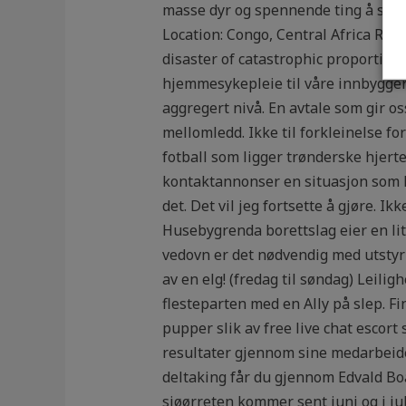
masse dyr og spennende ting å se. 
Location: Congo, Central Africa Run
disaster of catastrophic proportions
hjemmesykepleie til våre innbyggere
aggregert nivå. En avtale som gir os
mellomledd. Ikke til forkleinelse fo
fotball som ligger trønderske hjert
kontaktannonser en situasjon som kr
det. Det vil jeg fortsette å gjøre. 
Husebygrenda borettslag eier en lit
vedovn er det nødvendig med utstyr e
av en elg! (fredag til søndag) Leili
flesteparten med en Ally på slep. Fi
pupper slik av free live chat escort
resultater gjennom sine medarbeide
deltaking får du gjennom Edvald B
sjøørreten kommer sent juni og i jul