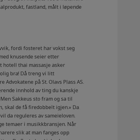
alprodukt, fastland, målt i løpende
ik, fordi fosteret har vokst seg
e med knusende seier etter
t hotell thai massasje asker
g bra! Då treng vi litt
re Advokatene på St. Olavs Plass AS.
rerende innhold av ting du kanskje
» Men Sakkeus sto fram og sa til
n, skal de få firedobbelt igjen.» Da
 vil da reguleres av sameieloven.
ge temaer i musikkbransjen. Når
 snarere slik at man fanges opp