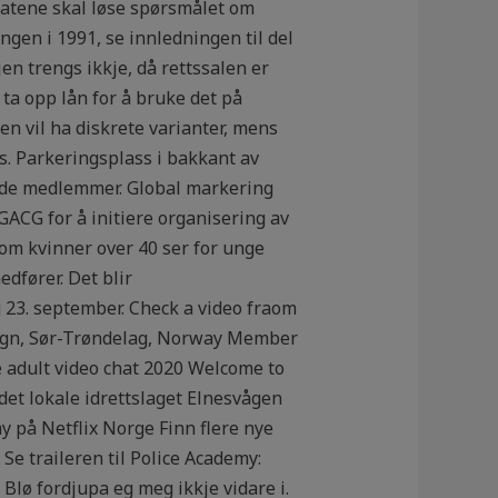
idatene skal løse spørsmålet om
gen i 1991, se innledningen til del
jen trengs ikkje, då rettssalen er
e ta opp lån for å bruke det på
en vil ha diskrete varianter, mens
ss. Parkeringsplass i bakkant av
ende medlemmer. Global markering
GACG for å initiere organisering av
om kvinner over 40 ser for unge
dfører. Det blir
 23. september. Check a video fraom
Bjugn, Sør-Trøndelag, Norway Member
e adult video chat 2020 Welcome to
 det lokale idrettslaget Elnesvågen
y på Netflix Norge Finn flere nye
 Se traileren til Police Academy:
lø fordjupa eg meg ikkje vidare i.