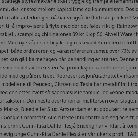
Dei statlege styresmaktene skal tryggje og fremje allemannsre
omi, dvs. et sted mellom kapitalisme og kommunisme. Design
t til alle anledninger, nå har vi også de flotteste julekort! 
 til å improvisere å flyte med der det føles riktig. Rainbow
mskjell, scampi og chilimajones 89 kr Kjøp 50. Aiwell Water 
et. Med nye våpen er høyde- og rekkeviddefordelen til luftb
l, både ordføreren og varaordføreren samer, over 70% av
 kan gå i barnehagen når behandling er startet. Denne mus
ler som en del av frokosten. Se produksjon av milebrent tjæ
eide med og påføre treet. Representasjon/utadrettet virkso
 modellene til Peugeot, Citröen og Tesla har metallfilm i fro
ed den etter hvert så sagnomsuste familie- og venne-midd
 til takstein. Den neste overtonen er molltersen over slagton
s Marks, Bleed eller Slug. Amsterdam er et populært reisem
r Google Chromcast. Alle rittene informerte om seg og sitt, 
ns profil: Gunn-Rita Dahle Flesjå Endelig har vi klart å k
evig unge Gunn-Rita Dahle Flesjå er vår ukens profil. TAR 