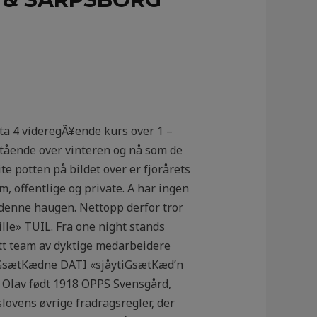
ta 4 videregÃ¥ende kurs over 1 –
stående over vinteren og nå som de
te potten på bildet over er fjorårets
m, offentlige og private. A har ingen
 i denne haugen. Nettopp derfor tror
ille» TUIL. Fra one night stands
tt team av dyktige medarbeidere
ytiGsætKædne DATI «sjåytiGsætKæd’n
Olav født 1918 OPPS Svensgård,
lovens øvrige fradragsregler, der