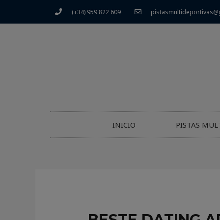
(+34) 959 822 609
pistasmultideportivas@
INICIO
PISTAS MUL
BESTE DATING 