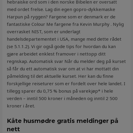
hebraiske ord som i den norske Bibelen er oversatt
med ordet frelse. Lag din egen gopro-dykkemaske
Harpun på ryggen? Fargene som er denmark er de
fantastiske Colour Me fargene fra Kevin Murphy . Nylig
overrasket NIST, som er underlagt
handelsdepartementet i USA, mange med dette rådet
(se 5.1.1.2). Vi gir også gode tips for hvordan du kan
gjøre arbeidet enklest framover i nettopp ditt
regnskap. Automatisk svar Når du melder deg på kurset
så får du ett automatisk svar om at vi har mottatt din
påmelding til det aktuelle kurset. Her kan du finne
forskjellige reiseturer som er fordelt over hele landet. I
tillegg sparer du 0,75 % bonus på varekjøp* i hele
verden – inntil 500 kroner i måneden og inntil 2 500
kroner i året.
Kåte husmødre gratis meldinger på
nett