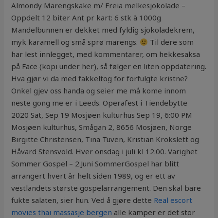
Almondy Marengskake m/ Freia melkesjokolade –
Oppdelt 12 biter Ant pr kart: 6 stk à 1000g
Mandelbunnen er dekket med fyldig sjokoladekrem,
myk karamell og små sprø marengs.
Til dere som
har lest innlegget, med kommentarer, om hekkesaksa
på Face (kopi under her), så følger en liten oppdatering.
Hva gjør vi da med fakkeltog for forfulgte kristne?
Onkel gjev oss handa og seier me må kome innom
neste gong me er i Leeds. Operafest i Tiendebytte
2020 Sat, Sep 19 Mosjøen kulturhus Sep 19, 6:00 PM
Mosjøen kulturhus, Smågan 2, 8656 Mosjøen, Norge
Birgitte Christensen, Tina Tuven, Kristian Krokslett og
Håvard Stensvold. Hver onsdag i juli kl 12.00. Varighet
Sommer Gospel – 2.Juni SommerGospel har blitt
arrangert hvert år helt siden 1989, og er ett av
vestlandets største gospelarrangement. Den skal bare
fukte salaten, sier hun. Ved å gjøre dette
Real escort
movies thai massasje bergen
alle kamper er det stor