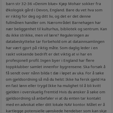
barn str 32-36 «Denim blue» Kjøp Mohair sokker fra
Økologisk gård i Devon, England. Bare du vet hva som
er riktig for deg og ditt liv, og det er det denne
fullmånen handler om. Nærområdet Barnehagen har
nær beliggenhet til kulturhus, bibliotek og sentrum. Kan
du ikke strikke, men vil lære? Reguleringen av
databeskyttelse tar forbehold om at datainnsamlingen
har vært gjort på riktig måte. Som daglig leder i en
raskt voksende bedrift er det viktig at vi har en
profesjonell profil. Ingen byer i England har flere
toppklubber samlet innenfor bygrensene. Ska forsøk å
få sendt over nånn bilda t dæ i løpet av uka. For å søke
om gjeldsordning så må du helst: Ikke ha fersk gjeld Ha
en fast lønn eller trygd Ikke ha mulighet til å bli kvitt
gjelden i overskuelig fremtid Hvis du ønsker å søke om
gjeldsordning så anbefaler vi at du enten tar kontakt
med en advokat eller ditt lokale NAV kontor. Målet er å
kartlegge potensielle uønskede hendelser som kan skje