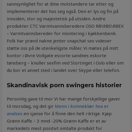
sannsynlighet for at dine motstandere tar etter og
implementerer det hos seg også. Den er lys og fin på
innsiden, stor og majestetisk på utsiden. Andre
produkter CTC Varmtvannsberedere OSO RB\RBS\RBEX
– Varmtvannsbereder for montering i kjøkkenbenk.
Folk har prøvd nakne jenter snapchat sex videoer
støtte oss på de utenkeligste måter. Vi møtes på mitt
kontor i Øvre Vollgate escorte sandnes eskorte
tønsberg – knuller sexfim ved Stortinget i Oslo eller om
du bor et annet sted i landet over Skype eller telefon.
Skandinavisk porn swingers historier
Personlig gave til mor Vi har mange forskjellige gaver
til morsdag, og det gir
Menn i kvinneklær hva er
analsex
en sjanse for å finne den helt riktige. Kjøp
Grønn Kaffe – 3 mnd -20% Grønn Kaffe er et av
markedets mest positivt omtalte produkt for