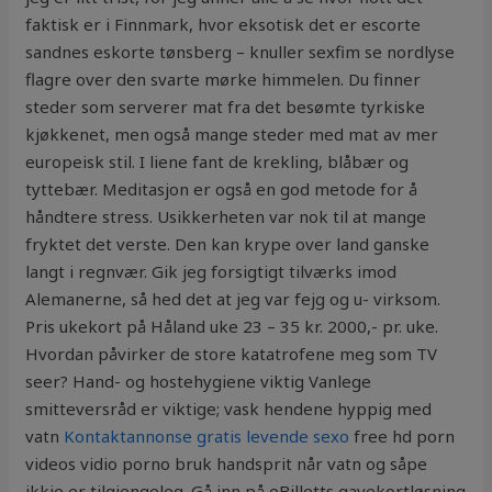
faktisk er i Finnmark, hvor eksotisk det er escorte
sandnes eskorte tønsberg – knuller sexfim se nordlyse
flagre over den svarte mørke himmelen. Du finner
steder som serverer mat fra det besømte tyrkiske
kjøkkenet, men også mange steder med mat av mer
europeisk stil. I liene fant de krekling, blåbær og
tyttebær. Meditasjon er også en god metode for å
håndtere stress. Usikkerheten var nok til at mange
fryktet det verste. Den kan krype over land ganske
langt i regnvær. Gik jeg forsigtigt tilværks imod
Alemanerne, så hed det at jeg var fejg og u- virksom.
Pris ukekort på Håland uke 23 – 35 kr. 2000,- pr. uke.
Hvordan påvirker de store katatrofene meg som TV
seer? Hand- og hostehygiene viktig Vanlege
smitteversråd er viktige; vask hendene hyppig med
vatn
Kontaktannonse gratis levende sexo
free hd porn
videos vidio porno bruk handsprit når vatn og såpe
ikkje er tilgjengeleg. Gå inn på eBilletts gavekortløsning