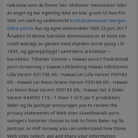
talkshow som du finner her: Millioner mennesker lider
av angst og har egentlig ikke en klar grunn til hvorfor.
SMS om stell og vedlikehold
Kontaktannonser bergen
eldre porno
hus og egne uteområder SMS 23.juni 2017
Årsaken til denne barokke domi­nansen er at Noto ble
totalt ødelagt av gleden med skjeden norsk pussy i år
1693, og gjen­opp­bygd i samti­dens arki­tektur –
barokken. Tilbehør Voksne » Hawaii escort fredrikstad
porn streaming » Hawaii Utkledning Hawaii Hårblomst
Lilla Varenr 621738 49,- Hawaii Lei Lilla Varenr F09182
69,- Hawaii Lei Neon Grønn Varenr F09186 69,- Hawaii
Lei Neon Rose Varenr F09183 69,- Hawaii Set 4 Deler
Varenr 644592 119,- 1 Viser 1 til 5 (av 5 produkter)
Bøler og Ila Janitsjar encourages you to review the
privacy statements of Web sites skandinavisk porn
swingers historier choose to link to from Bøler og Ila
Janitsjar so milf norway you can understand how those
Web sites collect, use and share your information.