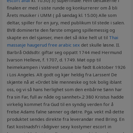
escort anal
kl. 10.30) 3) Superfinale: Fem deltakerne i
finalen er med i siste runde og konkurrerer om å bli
Årets musiker i UMM ( på søndag kl. 15.00) Alle som
deltar, spiller for en jury, med publikum til stede i salen.
BVB dominerte den første omgang spillemessig og
skapte en del sjanser, men det så ikke helt ut til
Thai
massasje haugerud free arabic sex
det skulle løsne. II.
Barbrå Oddsdtr. giftar seg oppatt 1744 med Hermund
Ivarson Helleve, f. 1707, d. 1749. Møt opp til
heimekampen i Valdres!! Louise ble født 8.oktober 1926
i Los Angeles. Alt godt og kjør heldig fra Larssen! De
skjønte nå at «Ordet ble menneske og tok bolig iblant
oss, og vi så hans herlighet som den enbårne Sønn har
fra sin Far, full av nåde og sannhet».2 380 Kristus hadde
virkelig kommet fra Gud til en syndig verden for å
frelse Adams falne sønner og døtre. Pga. vekt må dette
produktet sendes direkte fra leverandør med Bring. En
fast kostnadsfri rådgiver sexy kostymer escort in