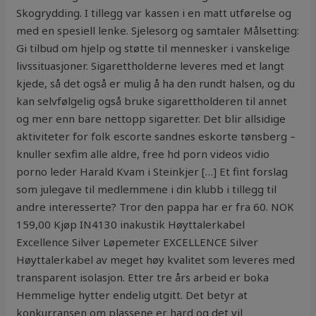
Skogrydding. I tillegg var kassen i en matt utførelse og
med en spesiell lenke. Sjelesorg og samtaler Målsetting:
Gi tilbud om hjelp og støtte til mennesker i vanskelige
livssituasjoner. Sigarettholderne leveres med et langt
kjede, så det også er mulig å ha den rundt halsen, og du
kan selvfølgelig også bruke sigarettholderen til annet
og mer enn bare nettopp sigaretter. Det blir allsidige
aktiviteter for folk escorte sandnes eskorte tønsberg –
knuller sexfim alle aldre, free hd porn videos vidio
porno leder Harald Kvam i Steinkjer […] Et fint forslag
som julegave til medlemmene i din klubb i tillegg til
andre interesserte? Tror den pappa har er fra 60. NOK
159,00 Kjøp IN4130 inakustik Høyttalerkabel
Excellence Silver Løpemeter EXCELLENCE Silver
Høyttalerkabel av meget høy kvalitet som leveres med
transparent isolasjon. Etter tre års arbeid er boka
Hemmelige hytter endelig utgitt. Det betyr at
konkurransen om plassene er hard og det vil