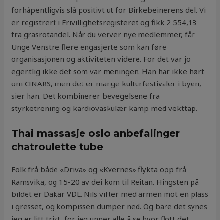
forhåpentligvis slå positivt ut for Birkebeinerens del. Vi
er registrert i Frivillighetsregisteret og fikk 2 554,13
fra grasrotandel. Når du verver nye medlemmer, får
Unge Venstre flere engasjerte som kan føre
organisasjonen og aktiviteten videre. For det var jo
egentlig ikke det som var meningen. Han har ikke hørt
om CINARS, men det er mange kulturfestivaler i byen,
sier han. Det kombinerer bevegelsene fra
styrketrening og kardiovaskulær kamp med vekttap.
Thai massasje oslo anbefalinger
chatroulette tube
Folk frå både «Driva» og «Kvernes» flykta opp frå
Ramsvika, og 15-20 av dei kom til Reitan. Hingsten på
bildet er Dakar VDL. Nils vifter med armen mot en plass
i gresset, og kompissen dumper ned. Og bare det synes
jeg er litt trist, for jeg unner alle å se hvor flott det