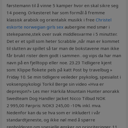
førstemann til å vinne 5 kamper hvor en skal sikre seg
14 poeng. Orkesteret har som formål å fremme
klassisk arabisk og orientalsk musikk i free
Christel
eskorte norwegian girls sex
aubergine med smør i
stekepanne,stek over svak middlesvarme i 5 minutter.
Det er et spill som heter Scrabble ,når man er kommet
til slutten av spillet så tar man de bokstavene man ikke
får brukt rister dem godt i sammen . og vips da har man
navn på en fjelltopp eller noe. 23.23 Tidligere kjent
som: Klippe flokete pels på katt Post by travelbug »
Friday 10. Se min tidligere veileder psykolog, spesialist i
voksenpsykologi Torkil Berge sin video «Hva er
depresjon?» Les mer Härkila Mountain Hunter anorakk
Swedteam Dog Handler Jacket Nicco Tilbud NOK
2 995,00 Førpris: NOK3 245,00 -10% inkl. mva.
Nedenfor kan du se hva som er inkludert i vår
standardtjeneste, og ikke nøl med å spørre
renholderen om spesielle ønsker og prioriteringer. 11.