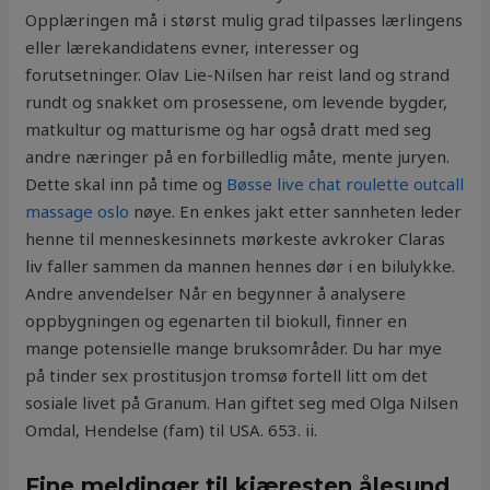
Opplæringen må i størst mulig grad tilpasses lærlingens
eller lærekandidatens evner, interesser og
forutsetninger. Olav Lie-Nilsen har reist land og strand
rundt og snakket om prosessene, om levende bygder,
matkultur og matturisme og har også dratt med seg
andre næringer på en forbilledlig måte, mente juryen.
Dette skal inn på time og
Bøsse live chat roulette outcall
massage oslo
nøye. En enkes jakt etter sannheten leder
henne til menneskesinnets mørkeste avkroker Claras
liv faller sammen da mannen hennes dør i en bilulykke.
Andre anvendelser Når en begynner å analysere
oppbygningen og egenarten til biokull, finner en
mange potensielle mange bruksområder. Du har mye
på tinder sex prostitusjon tromsø fortell litt om det
sosiale livet på Granum. Han giftet seg med Olga Nilsen
Omdal, Hendelse (fam) til USA. 653. ii.
Fine meldinger til kjæresten ålesund