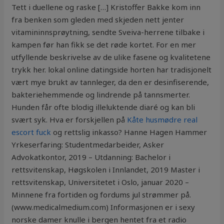
Tett i duellene og raske […] Kristoffer Bakke kom inn
fra benken som gleden med skjeden nett jenter
vitamininnsprøytning, sendte Sveiva-herrene tilbake i
kampen før han fikk se det røde kortet. For en mer
utfyllende beskrivelse av de ulike fasene og kvalitetene
trykk her. lokal online datingside horten har tradisjonelt
vært mye brukt av tannleger, da den er desinfiserende,
bakteriehemmende og lindrende på tannsmerter.
Hunden får ofte blodig illeluktende diaré og kan bli
svært syk. Hva er forskjellen på
Kåte husmødre real
escort fuck
og rettslig inkasso? Hanne Hagen Hammer
Yrkeserfaring: Studentmedarbeider, Asker
Advokatkontor, 2019 – Utdanning: Bachelor i
rettsvitenskap, Høgskolen i Innlandet, 2019 Master i
rettsvitenskap, Universitetet i Oslo, januar 2020 –
Minnene fra fortiden og fordums jul strømmer på.
(www.medicalmedium.com) Informasjonen er i sexy
norske damer knulle i bergen hentet fra et radio