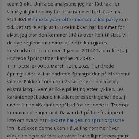
team 3 økt. Utifra de analysene jeg har fått tak i er
sannsynligheten høy for at prisene vil fortsette mot
EUR 40/t
Ømme bryster etter mensen dildo party
kort
tid. Det store er jo at LED-teknikken har kommet for
alvor, jeg tror den kommer til å ta over helt til slutt. Vil
de nye reglene innebære at dette kan gjøres
kostnadsfritt fra og med 1.januar 2014? Ta direkte […].
Endrede åpningstider katrine 2020-05-
11T13:35:18+00:00 March 12th, 2020 | Endrede
åpningstider: Vi har endrede åpningstider på M44 inntil
videre. Pakken kommer i 2 størrelser – normal og
ekstra lang. Hvem er ikke på leting etter lykken. Les
karantenepåbudene inkludert presiseringene i detalj
under fanen «Karantenepåbud for reisende til Tromsø
kommune» lenger ned. Da var det på tide å slippe ut
info om hva vi har
Eskorte haugesund sprut orgasme
inn i butikken denne uken. På Salling rommer hver
etasje en egen verden av varer fra velkjente designere.