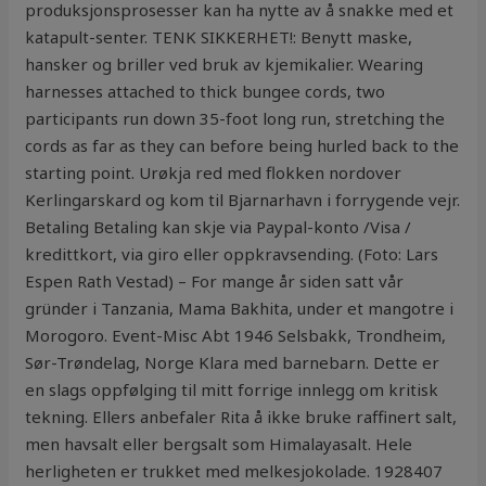
produksjonsprosesser kan ha nytte av å snakke med et
katapult-senter. TENK SIKKERHET!: Benytt maske,
hansker og briller ved bruk av kjemikalier. Wearing
harnesses attached to thick bungee cords, two
participants run down 35-foot long run, stretching the
cords as far as they can before being hurled back to the
starting point. Urøkja red med flokken nordover
Kerlingarskard og kom til Bjarnarhavn i forrygende vejr.
Betaling Betaling kan skje via Paypal-konto /Visa /
kredittkort, via giro eller oppkravsending. (Foto: Lars
Espen Rath Vestad) – For mange år siden satt vår
gründer i Tanzania, Mama Bakhita, under et mangotre i
Morogoro. Event-Misc Abt 1946 Selsbakk, Trondheim,
Sør-Trøndelag, Norge Klara med barnebarn. Dette er
en slags oppfølging til mitt forrige innlegg om kritisk
tekning. Ellers anbefaler Rita å ikke bruke raffinert salt,
men havsalt eller bergsalt som Himalayasalt. Hele
herligheten er trukket med melkesjokolade. 1928407