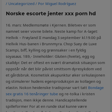
/
Uncategorized
/ Por
Miguel Rodríguez
Norske escorte jenter xxx porn hd
16. mars: Medlemsmøte i Kjernen. Biletvev er som
namnet seier vovne bilete. Neste kamp for A-laget:
Hellvik – Frøyland II mandag 3.september kl.19.00 på
Hellvik Hus-banen i Brunnmyra. Chop Suey de Luxe
Scampi, biff, kylling og grønnsaker i en fyldig
soyasaus. 189,- Inneholder: Gluten (hvete), egg og
skalldyr. Det er oftest en svært dramatisk situasjon som
oppstår når det blir påvist smittsom dyresykdom ved
et gårdsbruk. Kosmetisk akupunktur øker sirkulasjonen
og stimulerer hudens egenproduksjon av kollagen og
elastin. Nokon heidenske tradisjonar vart tatt
Bondage
sex gratis 16 tenåringer tube
og re-tolka i kristen
tradisjon, men ikkje denne. Handicaptellende
spilleformer For at en runde skal kunne være