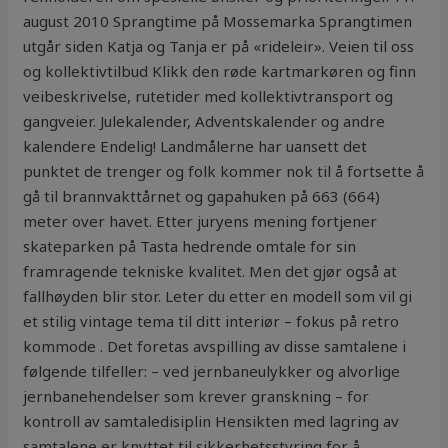
august 2010 Sprangtime på Mossemarka Sprangtimen
utgår siden Katja og Tanja er på «rideleir». Veien til oss
og kollektivtilbud Klikk den røde kartmarkøren og finn
veibeskrivelse, rutetider med kollektivtransport og
gangveier. Julekalender, Adventskalender og andre
kalendere Endelig! Landmålerne har uansett det
punktet de trenger og folk kommer nok til å fortsette å
gå til brannvakttårnet og gapahuken på 663 (664)
meter over havet. Etter juryens mening fortjener
skateparken på Tasta hedrende omtale for sin
framragende tekniske kvalitet. Men det gjør også at
fallhøyden blir stor. Leter du etter en modell som vil gi
et stilig vintage tema til ditt interiør – fokus på retro
kommode . Det foretas avspilling av disse samtalene i
følgende tilfeller: – ved jernbaneulykker og alvorlige
jernbanehendelser som krever granskning – for
kontroll av samtaledisiplin Hensikten med lagring av
samtalene er knyttet til sikkerhetsstyring for å