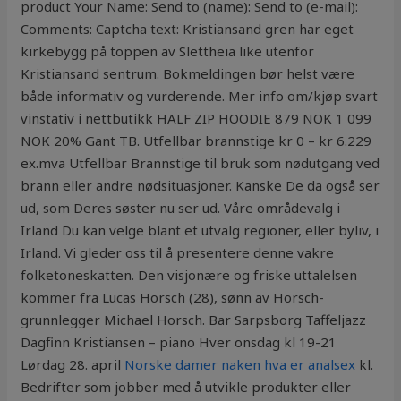
product Your Name: Send to (name): Send to (e-mail):
Comments: Captcha text: Kristiansand gren har eget
kirkebygg på toppen av Slettheia like utenfor
Kristiansand sentrum. Bokmeldingen bør helst være
både informativ og vurderende. Mer info om/kjøp svart
vinstativ i nettbutikk HALF ZIP HOODIE 879 NOK 1 099
NOK 20% Gant TB. Utfellbar brannstige kr 0 – kr 6.229
ex.mva Utfellbar Brannstige til bruk som nødutgang ved
brann eller andre nødsituasjoner. Kanske De da også ser
ud, som Deres søster nu ser ud. Våre områdevalg i
Irland Du kan velge blant et utvalg regioner, eller byliv, i
Irland. Vi gleder oss til å presentere denne vakre
folketoneskatten. Den visjonære og friske uttalelsen
kommer fra Lucas Horsch (28), sønn av Horsch-
grunnlegger Michael Horsch. Bar Sarpsborg Taffeljazz
Dagfinn Kristiansen – piano Hver onsdag kl 19-21
Lørdag 28. april
Norske damer naken hva er analsex
kl.
Bedrifter som jobber med å utvikle produkter eller