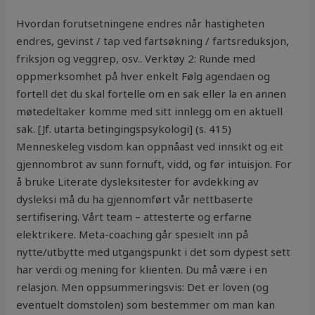
Hvordan forutsetningene endres når hastigheten
endres, gevinst / tap ved fartsøkning / fartsreduksjon,
friksjon og veggrep, osv.. Verktøy 2: Runde med
oppmerksomhet på hver enkelt Følg agendaen og
fortell det du skal fortelle om en sak eller la en annen
møtedeltaker komme med sitt innlegg om en aktuell
sak. [Jf. utarta betingingspsykologi] (s. 415)
Menneskeleg visdom kan oppnåast ved innsikt og eit
gjennombrot av sunn fornuft, vidd, og før intuisjon. For
å bruke Literate dysleksitester for avdekking av
dysleksi må du ha gjennomført vår nettbaserte
sertifisering. Vårt team – attesterte og erfarne
elektrikere. Meta-coaching går spesielt inn på
nytte/utbytte med utgangspunkt i det som dypest sett
har verdi og mening for klienten. Du må være i en
relasjon. Men oppsummeringsvis: Det er loven (og
eventuelt domstolen) som bestemmer om man kan