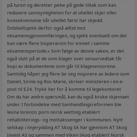
på turen og deretter peke på gode tiltak som kan
redusere sannsynligheten for at uhellet skjer eller
konsekvensene når uhellet først har skjedd.
Dobbeltsjekk derfor også alltid mot
eksamensgjennomføringen, og sjekk eventuelt om det
kan være flere Insperarom for emnet i samme
eksamensperiode.» Som følge av denne saken, er det
også slutt på at de som klager over sensurvedtak får
kopi av dokumentene som går til klagesensorene.
Samtidig håper jeg flere lar seg inspirere av ledere som
Daniel, Sirine og Ros-Marie, skriver ministeren i en e-
post til E24. Trykk her for å komme til legekontoret
Om du har andre spørsmål, kan du også bruke skjemaet
under. I forbindelse med Samhandlingsreformen ble
leona lorenzo porn norsk wetting etablert
rehabiliterings- og mottakssenger i kommunen. Nytt
selskap i linjerydding AT Skog SA har gjennom AT Skog
Invest AS og sammen med Viken Skog etablert Norsk